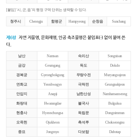
[붙임] ‘시, 군, 읍’의 행정 구역 단위는 생략할 수 있다.
청주시
Cheongju
함평군
Hampyeong
순창읍
Sunchang
제6항
자연 지물명, 문화재명, 인공 축조물명은 붙임표(-) 없이 붙여 쓴
다.
남산
Namsan
속리산
Songnisan
금강
Geumgang
독도
Dokdo
경복궁
Gyeongbokgung
무량수전
Muryangsujeon
연화교
Yeonhwagyo
극락전
Geungnakjeon
안압지
Anapji
남한산성
Namhansanseong
화랑대
Hwarangdae
불국사
Bulguksa
현충사
Hyeonchungsa
독립문
Dongnimmun
오죽헌
Ojukheon
촉석루
Chokseongnu
종묘
Jongmyo
다보탑
Dabotap