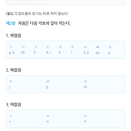
[붙임 2] 장모음의 표기는 따로 하지 않는다.
제2항
자음은 다음 각호와 같이 적는다.
1. 파열음
ㄱ
ㄲ
ㅋ
ㄷ
ㄸ
ㅌ
ㅂ
ㅃ
ㅍ
g, k
kk
k
d, t
tt
t
b, p
pp
p
2. 파찰음
ㅈ
ㅉ
ㅊ
j
jj
ch
3. 마찰음
ㅅ
ㅆ
ㅎ
s
ss
h