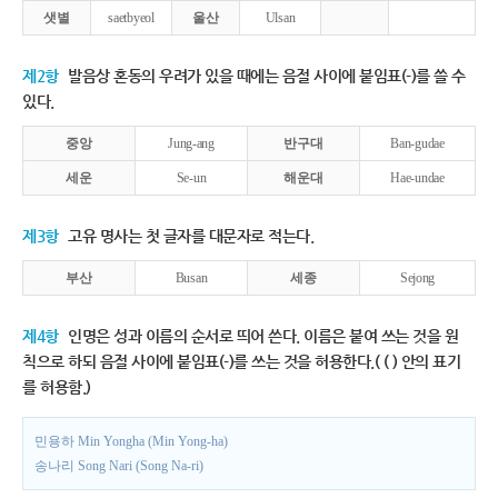
샛별
saetbyeol
울산
Ulsan
제2항
발음상 혼동의 우려가 있을 때에는 음절 사이에 붙임표(-)를 쓸 수
있다.
중앙
Jung-ang
반구대
Ban-gudae
세운
Se-un
해운대
Hae-undae
제3항
고유 명사는 첫 글자를 대문자로 적는다.
부산
Busan
세종
Sejong
제4항
인명은 성과 이름의 순서로 띄어 쓴다. 이름은 붙여 쓰는 것을 원
칙으로 하되 음절 사이에 붙임표(-)를 쓰는 것을 허용한다.( ( ) 안의 표기
를 허용함.)
민용하 Min Yongha (Min Yong-ha)
송나리 Song Nari (Song Na-ri)