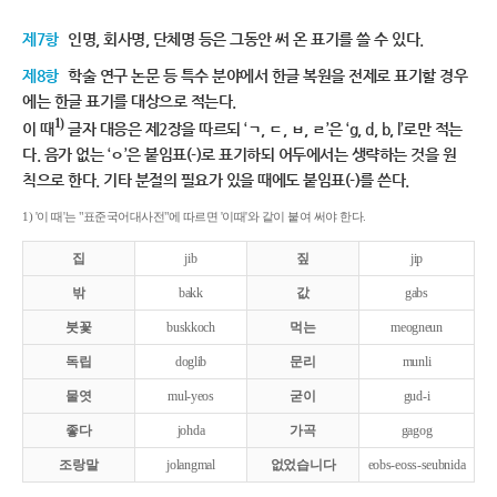
제7항
인명, 회사명, 단체명 등은 그동안 써 온 표기를 쓸 수 있다.
제8항
학술 연구 논문 등 특수 분야에서 한글 복원을 전제로 표기할 경우
에는 한글 표기를 대상으로 적는다.
1)
이 때
글자 대응은 제2장을 따르되 ‘ㄱ, ㄷ, ㅂ, ㄹ’은 ‘g, d, b, l’로만 적는
다. 음가 없는 ‘ㅇ’은 붙임표(-)로 표기하되 어두에서는 생략하는 것을 원
칙으로 한다. 기타 분절의 필요가 있을 때에도 붙임표(-)를 쓴다.
1) '이 때'는 "표준국어대사전"에 따르면 '이때'와 같이 붙여 써야 한다.
집
jib
짚
jip
밖
bakk
값
gabs
붓꽃
buskkoch
먹는
meogneun
독립
doglib
문리
munli
물엿
mul-yeos
굳이
gud-i
좋다
johda
가곡
gagog
조랑말
jolangmal
없었습니다
eobs-eoss-seubnida