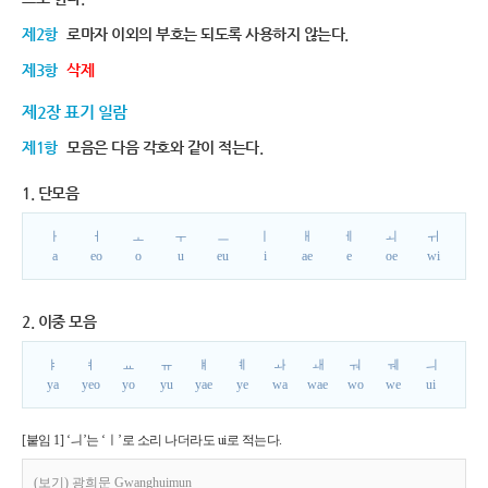
제2항
로마자 이외의 부호는 되도록 사용하지 않는다.
제3항
삭제
제2장 표기 일람
제1항
모음은 다음 각호와 같이 적는다.
1. 단모음
ㅏ
ㅓ
ㅗ
ㅜ
ㅡ
ㅣ
ㅐ
ㅔ
ㅚ
ㅟ
a
eo
o
u
eu
i
ae
e
oe
wi
2. 이중 모음
ㅑ
ㅕ
ㅛ
ㅠ
ㅒ
ㅖ
ㅘ
ㅙ
ㅝ
ㅞ
ㅢ
ya
yeo
yo
yu
yae
ye
wa
wae
wo
we
ui
[붙임 1] ‘ㅢ’는 ‘ㅣ’로 소리 나더라도 ui로 적는다.
(보기) 광희문 Gwanghuimun