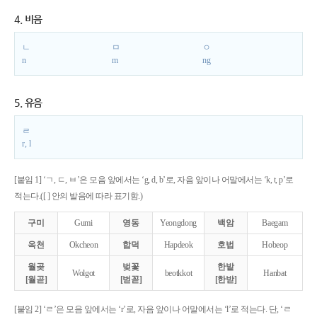
4. 비음
ㄴ
ㅁ
ㅇ
n
m
ng
5. 유음
ㄹ
r, l
[붙임 1] ‘ㄱ, ㄷ, ㅂ’은 모음 앞에서는 ‘g, d, b’로, 자음 앞이나 어말에서는 ‘k, t, p’로
적는다.([ ] 안의 발음에 따라 표기함.)
구미
Gumi
영동
Yeongdong
백암
Baegam
옥천
Okcheon
합덕
Hapdeok
호법
Hobeop
월곶
벚꽃
한밭
Wolgot
beotkkot
Hanbat
[월곧]
[벋꼳]
[한받]
[붙임 2] ‘ㄹ’은 모음 앞에서는 ‘r’로, 자음 앞이나 어말에서는 ‘l’로 적는다. 단, ‘ㄹ