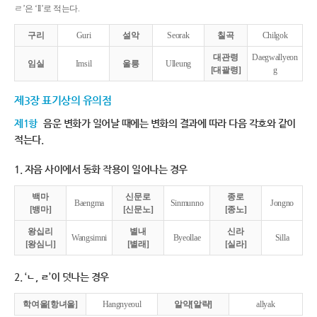
ㄹ’은 ‘ll’로 적는다.
구리
Guri
설악
Seorak
칠곡
Chilgok
대관령
Daegwallyeon
임실
Imsil
울릉
Ulleung
[대괄령]
g
제3장 표기상의 유의점
제1항
음운 변화가 일어날 때에는 변화의 결과에 따라 다음 각호와 같이
적는다.
1. 자음 사이에서 동화 작용이 일어나는 경우
백마
신문로
종로
Baengma
Sinmunno
Jongno
[뱅마]
[신문노]
[종노]
왕십리
별내
신라
Wangsimni
Byeollae
Silla
[왕심니]
[별래]
[실라]
2. ‘ㄴ, ㄹ’이 덧나는 경우
학여울[항녀울]
Hangnyeoul
알약[알략]
allyak