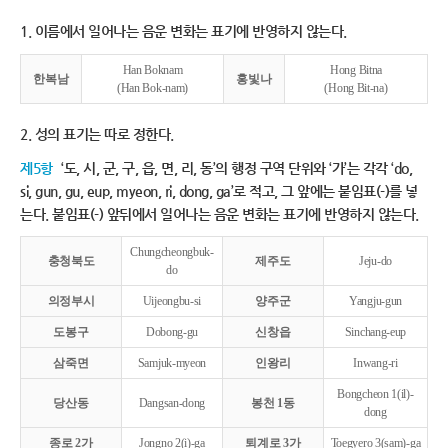
1. 이름에서 일어나는 음운 변화는 표기에 반영하지 않는다.
Han Boknam
Hong Bitna
한복남
홍빛나
(Han Bok-nam)
(Hong Bit-na)
2. 성의 표기는 따로 정한다.
제5항
‘도, 시, 군, 구, 읍, 면, 리, 동’의 행정 구역 단위와 ‘가’는 각각 ‘do,
si, gun, gu, eup, myeon, ri, dong, ga’로 적고, 그 앞에는 붙임표(-)를 넣
는다. 붙임표(-) 앞뒤에서 일어나는 음운 변화는 표기에 반영하지 않는다.
Chungcheongbuk-
충청북도
제주도
Jeju-do
do
의정부시
Uijeongbu-si
양주군
Yangju-gun
도봉구
Dobong-gu
신창읍
Sinchang-eup
삼죽면
Samjuk-myeon
인왕리
Inwang-ri
Bongcheon 1(il)-
당산동
Dangsan-dong
봉천 1동
dong
종로 2가
Jongno 2(i)-ga
퇴계로 3가
Toegyero 3(sam)-ga