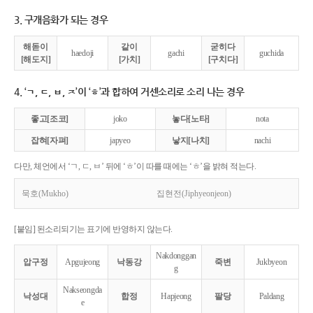
3. 구개음화가 되는 경우
해돋이
같이
굳히다
haedoji
gachi
guchida
[해도지]
[가치]
[구치다]
4. ‘ㄱ, ㄷ, ㅂ, ㅈ’이 ‘ㅎ’과 합하여 거센소리로 소리 나는 경우
좋고[조코]
joko
놓다[노타]
nota
잡혀[자펴]
japyeo
낳지[나치]
nachi
다만, 체언에서 ‘ㄱ, ㄷ, ㅂ’ 뒤에 ‘ㅎ’이 따를 때에는 ‘ㅎ’을 밝혀 적는다.
묵호(Mukho)
집현전(Jiphyeonjeon)
[붙임] 된소리되기는 표기에 반영하지 않는다.
Nakdonggan
압구정
Apgujeong
낙동강
죽변
Jukbyeon
g
Nakseongda
낙성대
합정
Hapjeong
팔당
Paldang
e