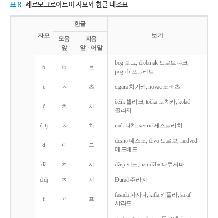
표 8
세르보크로아트어 자모와 한글 대조표
한글
자모
보기
모음
자음
앞
앞ㆍ어말
bog 보그, drobnjak 드로브냐크,
b
ㅂ
브
pogreb 포그레브
c
ㅊ
츠
cigara 치가라, novac 노바츠
čelik 첼리크, točka 토치카, kolač
č
ㅊ
치
콜라치
ć, tj
ㅊ
치
naći 나치, sestrić 세스트리치
desno 데스노, drvo 드르보, medved
d
ㄷ
드
메드베드
dž
ㅈ
지
džep 제프, narudžba 나루지바
đ,dj
ㅈ
지
Ðurađ 주라지
fasada 파사다, kifla 키플라, šaraf
f
ㅍ
프
샤라프