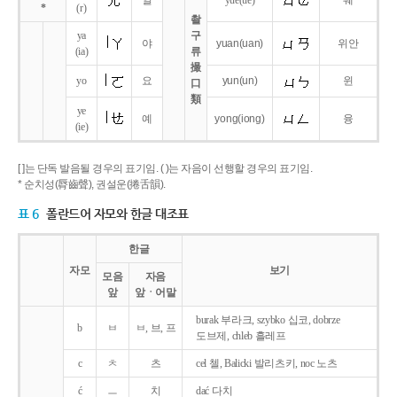
얼
yue
(ue)
웨
*
(r)
촬
ya
구
야
yuan
(uan)
위안
(ia)
류
撮
yo
요
yun
(un)
윈
口
類
ye
예
yong
(iong)
융
(ie)
[ ]는 단독 발음될 경우의 표기임. ( )는 자음이 선행할 경우의 표기임.
* 순치성(脣齒聲), 권설운(捲舌韻).
표 6
폴란드어 자모와 한글 대조표
한글
자모
보기
모음
자음
앞
앞ㆍ어말
burak 부라크, szybko 십코, dobrze
b
ㅂ
ㅂ, 브, 프
도브제, chleb 흘레프
c
ㅊ
츠
cel 첼, Balicki 발리츠키, noc 노츠
ć
ㅡ
치
dać 다치