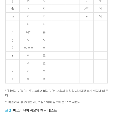
ʧ
ㅊ
치
u
우
ʤ
ㅈ
지
ə**
어
m
ㅁ
ㅁ
ɚ
어
n
ㄴ
ㄴ
ɲ
니*
뉴
ŋ
ㅇ
ㅇ
l
ㄹ, ㄹㄹ
ㄹ
r
ㄹ
르
h
ㅎ
흐
ç
ㅎ
히
x
ㅎ
흐
* [j], [w]의 '이'와 '오, 우', 그리고 [ɲ]의 '니'는 모음과 결합할 때 제3장 표기 세칙에 따른
다.
** 독일어의 경우에는 '에', 프랑스어의 경우에는 '으'로 적는다.
표 2
에스파냐어 자모와 한글 대조표