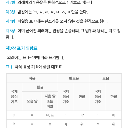
제2항
외래어의 1 음운은 원칙적으로 1 기호로 적는다.
제3항
받침에는 ‘ㄱ, ㄴ, ㄹ, ㅁ, ㅂ, ㅅ, ㅇ’만을 쓴다.
제4항
파열음 표기에는 된소리를 쓰지 않는 것을 원칙으로 한다.
제5항
이미 굳어진 외래어는 관용을 존중하되, 그 범위와 용례는 따로 정
한다.
제2장 표기 일람표
외래어는 표 1~19에 따라 표기한다.
표 1
국제 음성 기호와 한글 대조표
자음
반모음
모음
한글
국제
국제
국제
자음 앞
음성
음성
한글
음성
한글
모음 앞
또는
기호
기호
기호
어말
p
ㅍ
ㅂ, 프
j
이*
i
이
b
ㅂ
브
ɥ
위
y
위