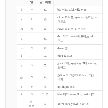
앞
앞ㆍ어말
b
ㅂ
브
bab 버브, ablak 어블러크
citrom 치트롬, nyolcvan 뇰츠번, arc
c
ㅊ
츠
어르츠
cs
ㅊ
치
csavar 처버르, kulcs 쿨치
daru 더루, medve 메드베, gond
d
ㄷ
드
곤드
dzs
ㅈ
지
dzsem 젬
f
ㅍ
프
elfog 엘포그
gumi 구미, nyugta 뉴그터, csomag
g
ㄱ
그
초머그
gyár 자르, hagyma 허지머, nagy
gy
ㅈ
지
너지
h
ㅎ
흐
hal 헐, juh 유흐
k
ㅋ
ㄱ, 크
béka 베커, keksz 켁스, szék 세크
ㄹ,
l
ㄹ
len 렌, meleg 멜레그, dél 델
ㄹㄹ