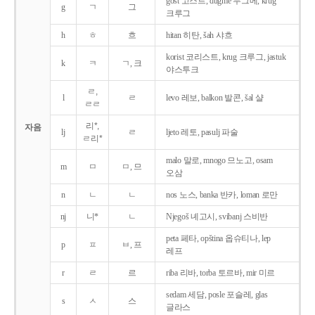
gost 고스트, dugme 두그메, krug
g
ㄱ
그
크루그
h
ㅎ
흐
hitan 히탄, šah 샤흐
korist 코리스트, krug 크루그, jastuk
k
ㅋ
ㄱ, 크
야스투크
ㄹ,
l
ㄹ
levo 레보, balkon 발콘, šal 샬
ㄹㄹ
리*,
자음
lj
ㄹ
ljeto 레토, pasulj 파술
ㄹ리*
malo 말로, mnogo 므노고, osam
m
ㅁ
ㅁ, 므
오삼
n
ㄴ
ㄴ
nos 노스, banka 반카, loman 로만
nj
니*
ㄴ
Njegoš 녜고시, svibanj 스비반
peta 페타, opština 옵슈티나, lep
p
ㅍ
ㅂ, 프
레프
r
ㄹ
르
riba 리바, torba 토르바, mir 미르
sedam 세담, posle 포슬레, glas
s
ㅅ
스
글라스