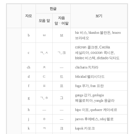
한글
자모
보기
자음
모음 앞
앞ㆍ어말
biz 비스, blandon 블란돈, braceo
b
ㅂ
브
브라세오
colcren 콜크렌, Cecilia
c
ㅋ, ㅅ
ㄱ, 크
세실리아, coccion 콕시온,
bistec 비스텍, dictado 딕타도
ch
ㅊ
―
chicharra 치차라
d
ㄷ
드
felicidad 펠리시다드
f
ㅍ
프
fuga 푸가, fran 프란
ganga 강가, geologia
g
ㄱ, ㅎ
그
헤올로히아, yungla 융글라
h
―
―
hipo 이포, quehacer 케아세르
j
ㅎ
―
jueves 후에베스, reloj 렐로
k
ㅋ
크
kapok 카포크