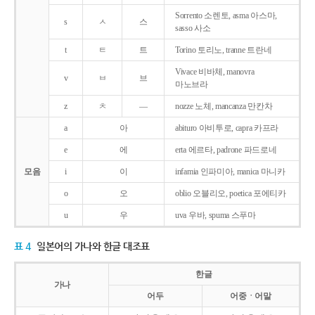
Sorrento 소렌토, asma 아스마,
s
ㅅ
스
sasso 사소
t
ㅌ
트
Torino 토리노, tranne 트란네
Vivace 비바체, manovra
v
ㅂ
브
마노브라
z
ㅊ
―
nozze 노체, mancanza 만칸차
a
아
abituro 아비투로, capra 카프라
e
에
erta 에르타, padrone 파드로네
모음
i
이
infamia 인파미아, manica 마니카
o
오
oblio 오블리오, poetica 포에티카
u
우
uva 우바, spuma 스푸마
표 4
일본어의 가나와 한글 대조표
한글
가나
어두
어중ㆍ어말