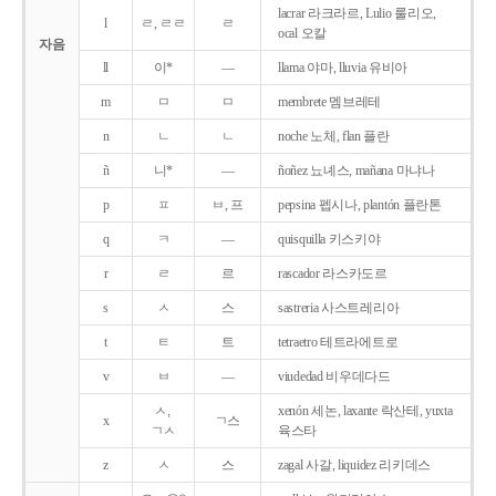
lacrar 라크라르, Lulio 룰리오,
l
ㄹ, ㄹㄹ
ㄹ
ocal 오칼
자음
ll
이*
―
llama 야마, lluvia 유비아
m
ㅁ
ㅁ
membrete 멤브레테
n
ㄴ
ㄴ
noche 노체, flan 플란
ñ
니*
―
ñoñez 뇨녜스, mañana 마냐나
p
ㅍ
ㅂ, 프
pepsina 펩시나, plantón 플란톤
q
ㅋ
―
quisquilla 키스키야
r
ㄹ
르
rascador 라스카도르
s
ㅅ
스
sastreria 사스트레리아
t
ㅌ
트
tetraetro 테트라에트로
v
ㅂ
―
viudedad 비우데다드
ㅅ,
xenón 세논, laxante 락산테, yuxta
x
ㄱ스
ㄱㅅ
육스타
z
ㅅ
스
zagal 사갈, liquidez 리키데스