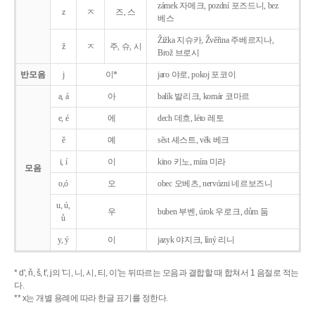
zámek 자메크, pozdní 포즈드니, bez
z
ㅈ
즈, 스
베스
Žižka 지슈카, Žvěřina 주베르지나,
ž
ㅈ
주, 슈, 시
Brož 브로시
반모음
j
이*
jaro 야로, pokoj 포코이
a, á
아
balík 발리크, komár 코마르
e, é
에
dech 데흐, léto 레토
ě
예
sěst 셰스트, věk 베크
i, í
이
kino 키노, míra 미라
모음
o,ó
오
obec 오베츠, nervózni 네르보즈니
u, ú,
우
buben 부벤, úrok 우로크, dům 둠
ů
y, ý
이
jazyk
야지크, líný 리니
* d', ň, š, t', j의 '디, 니, 시, 티, 이'는 뒤따르는 모음과 결합할 때 합쳐서 1 음절로 적는
다.
** x는 개별 용례에 따라 한글 표기를 정한다.