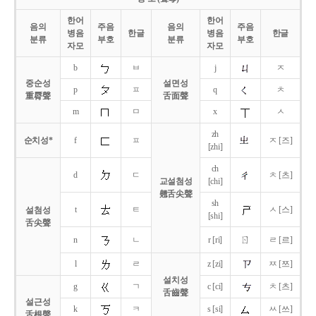
한어
한어
음의
주음
음의
주음
병음
한글
병음
한글
분류
부호
분류
부호
자모
자모
b
ㅂ
j
ㅈ
중순성
설면성
p
ㅍ
q
ㅊ
重脣聲
舌面聲
m
ㅁ
x
ㅅ
zh
순치성*
f
ㅍ
ㅈ [즈]
[zhi]
ch
d
ㄷ
ㅊ [츠]
교설첨성
[chi]
翹舌尖聲
sh
t
ㅌ
ㅅ [스]
설첨성
[shi]
舌尖聲
ㄖ
n
ㄴ
r [ri]
ㄹ [르]
l
ㄹ
z [zi]
ㅉ [쯔]
설치성
g
ㄱ
c [ci]
ㅊ [츠]
舌齒聲
설근성
k
ㅋ
s [si]
ㅆ [쓰]
舌根聲