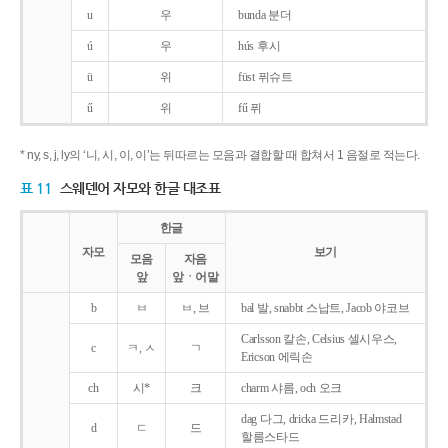
u
우
bunda 분더
ú
우
hús 후시
ü
위
füst 퓌슈트
ű
위
fű 퓌
* ny, s, j, ly의 ‘니, 시, 이, 이’는 뒤따르는 모음과 결합할 때 합쳐서 1 음절로 적는다.
표 11
스웨덴어 자모와 한글 대조표
한글
자모
보기
모음
자음
앞
앞ㆍ어말
b
ㅂ
ㅂ, 브
bal 발, snabbt 스납트, Jacob 야코브
Carlsson 칼손, Celsius 셀시우스,
c
ㅋ, ㅅ
ㄱ
Ericson 에릭손
ch
시*
크
charm 샤름, och 오크
dag 다그, dricka 드리카, Halmstad
d
ㄷ
드
할름스타드