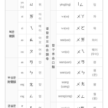
yu
위
ying
(ing)
잉
(u)
아
ai
wa
(ua)
와
이
에
ei
wo
(uo)
워
결
이
복운
합
複韻
운
아
ao
wai
(uai)
와이
모
오
합
結
어
구
웨이
合
ou
wei
(ui)
우
류
(우이)
韻
合
母
an
안
wan
(uan)
완
口
類
원
en
언
wen
(un)
(운)
부성운
附聲韻
wang
ang
앙
왕
(uang)
웡
eng
엉
weng
(ong)
(웅)
권설운
er