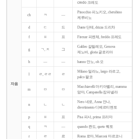
credo 크레도
Pinocchio 피노키오, cherubino
ch
ㅋ
―
케루비노
d
ㄷ
드
Dante 단테, drizza 드리차
f
ㅍ
프
Firenze 피렌체, freddo 프레도
Galileo 갈릴레오, Genova
g
ㄱ, ㅈ
그
제노바, gloria 글로리아
h
―
―
hanno 안노, oh 오
Milano 밀라노, largo 라르고,
l
ㄹ, ㄹㄹ
ㄹ
palco 팔코
자음
Macchiavelli 마키아벨리, mamma
m
ㅁ
ㅁ
맘마, Campanella 캄파넬라
Nero 네로, Anna 안나,
n
ㄴ
ㄴ
divertimento 디베르티멘토
p
ㅍ
프
Pisa 피사, prima 프리마
q
ㅋ
―
quando 콴도, queto 퀘토
r
ㄹ
르
Roma 로마, Marconi 마르코니