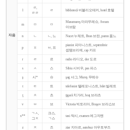
ㄹ,
l
ㄹ
bibliotecǎ 비블리오테커, hotel 호텔
ㄹㄹ
Maramureş 마라무레슈, Avram
m
ㅁ
ㅁ
아브람
자음
n
ㄴ
ㄴ, 느
Nucet 누체트, Bran 브란, pumn 품느
pianist 피아니스트, septembrie
p
ㅍ
ㅂ, 프
셉템브리에, cap 카프
r
ㄹ
르
radio 라디오, dor 도르
s
ㅅ
스
Sibiu 시비우, pas 파스
ş
시*
슈
şag 샤그, Mureş 무레슈
t
ㅌ
트
telefonist 텔레포니스트, bilet 빌레트
ţ
ㅊ
츠
ţigarǎ 치가러, braţ 브라츠
v
ㅂ
브
Victoria 빅토리아, Braşov 브라쇼브
ㄱㅅ,
크스,
x**
taxi 탁시, examen 에그자멘
그ㅈ
ㄱ스
z
ㅈ
즈
ziar 지아르, autobuz 아우토부즈