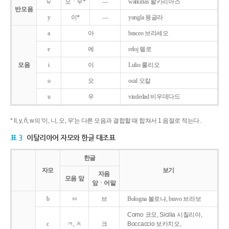
w
오ㆍ우*
―
walkirias 왈키리아스
반모음
y
이*
―
yungla 융글라
a
아
braceo 브라세오
e
에
reloj 렐로
모음
i
이
Lulio 룰리오
o
오
ocal 오칼
u
우
viudedad 비우데다드
* ll, y, ñ, w의 '이, 니, 오, 우'는 다른 모음과 결합할 때 합쳐서 1 음절로 적는다.
표 3
이탈리아어 자모와 한글 대조표
한글
자모
보기
자음
모음 앞
앞ㆍ어말
b
ㅂ
브
Bologna 볼로냐, bravo 브라보
Como 코모, Sicilia 시칠리아,
c
ㅋ, ㅊ
크
Boccaccio 보카치오,