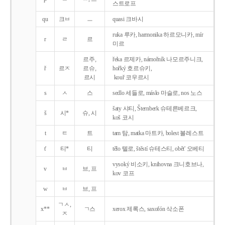
스트로프
qu
크ㅂ
ㅡ
quasi 크바시
ruka 루카, harmonika 하르모니카, mír
r
ㄹ
르
미르
르주,
řeka 르제카, námořník 나모르주니크,
ř
르ㅈ
르슈,
hořký 호르슈키,
르시
kouř 코우르시
s
ㅅ
스
sedlo 세들로, máslo 마슬로, nos 노스
šaty 샤티, Šternberk 슈테른베르크,
š
시*
슈, 시
koš 코시
t
ㅌ
트
tam 탐, matka 마트카, bolest 볼레스트
t'
티*
티
tělo 텔로, štěstí 슈테스티, obět' 오베티
vysoký 비소키, knihovna 크니호브나,
v
ㅂ
브, 프
kov 코프
w
ㅂ
브, 프
ㄱㅅ,
x**
ㄱ스
xerox 제록스, saxofón 삭소폰
ㅈ