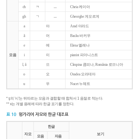
ch
ㅋ
ㅡ
Cheia 케이아
gh
ㄱ
ㅡ
Gheorghe 게오르게
a
아
Arad 아라드
ǎ
어
Bacǎu 바커우
e
에
Elena 엘레나
모음
i
이
pianist 피아니스트
î, â
으
Cîmpina 큼피나, România 로므니아
o
오
Oradea 오라데아
u
우
Nucet 누체트
* ş의 '시'는 뒤따르는 모음과 결합할 때 합쳐서 1 음절로 적는다.
** x는 개별 용례에 따라 한글 표기를 정한다.
표 10
헝가리어 자모와 한글 대조표
한글
자모
보기
모음
자음