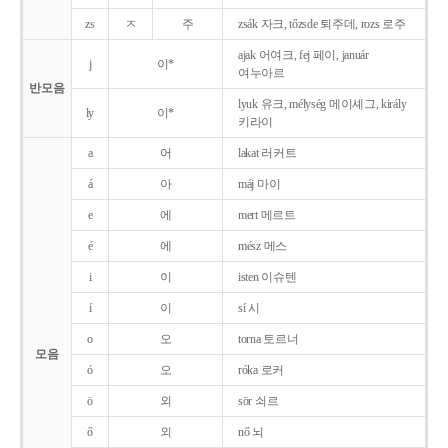
zs
ㅈ
주
zsák 자크, tőzsde 퇴주데, rozs 로주
ajak 어여크, fej 페이, január
j
이*
여누아르
반모음
lyuk 유크, mélység 메이셰그, király
ly
이*
키라이
a
어
lakat 러커트
á
아
máj 마이
e
에
mert 메르트
é
에
mész 메스
i
이
isten 이슈텐
í
이
sí 시
o
오
torna 토르너
모음
ó
오
róka 로커
ö
외
sör 쇠르
ő
외
nő 뇌