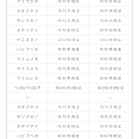
ア イ ウ エ オ
아 이 우 에 오
아 이 우 에 오
カ キ ク ケ コ
가 기 구 게 고
카 키 쿠 케 코
サ シ ス セ ソ
사 시 스 세 소
사 시 스 세 소
タ チ ツ テ ト
다 지 쓰 데 도
타 치 쓰 테 토
ナ ニ ヌ ネ ノ
나 니 누 네 노
나 니 누 네 노
ハ ヒ フ ヘ ホ
하 히 후 헤 호
하 히 후 헤 호
マ ミ ム メ モ
마 미 무 메 모
마 미 무 메 모
ヤ イ ユ エ ヨ
야 이 유 에 요
야 이 유 에 요
ラ リ ル レ ロ
라 리 루 레 로
라 리 루 레 로
ワ (ヰ) ウ (ヱ) ヲ
와 (이) 우 (에) 오
와 (이) 우 (에) 오
ン
ㄴ
ガ ギ グ ゲ ゴ
가 기 구 게 고
가 기 구 게 고
ザ ジ ズ ゼ ゾ
자 지 즈 제 조
자 지 즈 제 조
ダ ヂ ヅ デ ド
다 지 즈 데 도
다 지 즈 데 도
バ ビ ブ ベ ボ
바 비 부 베 보
바 비 부 베 보