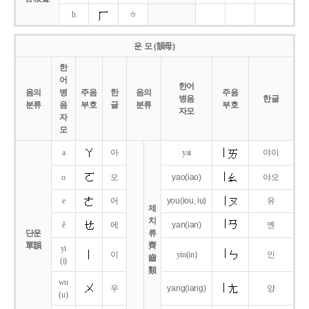
h
ㅎ
운 모 (韻母)
한
어
한어
음의
병
주음
한
음의
주음
병음
한글
분류
음
부호
글
분류
부호
자모
자
모
a
아
yai
야이
o
오
yao
(iao)
야오
e
어
you
(iou,
iu)
유
제
치
ê
에
yan
(ian)
옌
단운
류
單韻
齊
yi
이
yin(in)
인
齒
(i)
類
wu
우
yang
(iang)
양
(u)