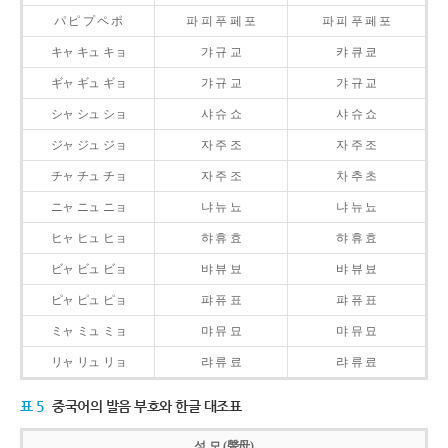
パ ピ プ ペ ポ
파 피 푸 페 포
파 피 푸 페 포
キャ キュ キョ
갸 규 교
캬 큐 쿄
ギャ ギュ ギョ
갸 규 교
갸 규 교
シャ シュ ショ
샤 슈 쇼
샤 슈 쇼
ジャ ジュ ジョ
자 주 조
자 주 조
チャ チュ チョ
자 주 조
차 추 초
ニャ ニュ ニョ
냐 뉴 뇨
냐 뉴 뇨
ヒャ ヒュ ヒョ
햐 휴 효
햐 휴 효
ビャ ビュ ビョ
뱌 뷰 뵤
뱌 뷰 뵤
ピャ ピュ ピョ
퍄 퓨 표
퍄 퓨 표
ミャ ミュ ミョ
먀 뮤 묘
먀 뮤 묘
リャ リュ リョ
랴 류 료
랴 류 료
표 5
중국어의 발음 부호와 한글 대조표
성 모 (聲母)