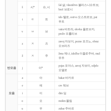
šal 샬, vlasništvo 블라스니슈트보,
š
시*
슈, 시
broš 브로시
telo 텔로, ostrvo 오스트르보, put
t
ㅌ
트
푸트
vatra 바트라, olovka 올로브카,
v
ㅂ
브
proliv 프롤리브
zavoj 자보이, pozno 포즈노, obraz
z
ㅈ
즈
오브라즈
žena 제나, izložba 이즐로주바, muž
ž
ㅈ
주
무주
pojas 포야스, zavoj 자보이, odjelo
반모음
j
이*
오델로
a
아
bakar 바카르
e
에
cev 체브
모음
i
이
dim 딤
o
오
molim 몰림
u
우
zubar 주바르