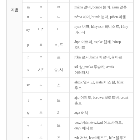
m
ㅁ
ㅁ
málna 말너, bomba 봄버, álom 알롬
자음
n
ㄴ
ㄴ
néma 네머, bunda 분더, pihen 피헨
nyak 녀크, hányszor 하니소르, irány
ny
니*
니
이라니
árpa 아르퍼, csipke 칩케, hónap
p
ㅍ
ㅂ, 프
호너프
r
ㄹ
르
róka 로커, barna 버르너, ár 아르
sál 샬, puska 푸슈카, aratás
s
시*
슈, 시
어러타시
alszik 얼시크, asztal 어스털, húsz
sz
ㅅ
스
후스
ajto 어이토, borotva 보로트버, csont
t
ㅌ
트
촌트
ty
ㅊ
치
atya 어처
vesz 베스, évszázad 에브사저드,
v
ㅂ
브
enyv 에니브
z
ㅈ
즈
zab 저브, kezd 케즈드, blúz 블루즈