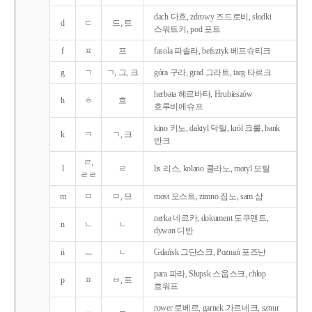
dach 다흐, zdrowy 즈드로비, słodki
d
ㄷ
드, 트
스워트키, pod 포트
f
ㅍ
프
fasola 파솔라, befsztyk 베프슈티크
g
ㄱ
ㄱ, 그, 크
góra 구라, grad 그라트, targ 타르크
herbata 헤르바타, Hrubieszów
h
ㅎ
흐
흐루비에슈프
kino 키노, daktyl 닥틸, król 크룰, bank
k
ㅋ
ㄱ, 크
반크
ㄹ,
l
ㄹ
lis 리스, kolano 콜라노, motyl 모틸
ㄹㄹ
m
ㅁ
ㅁ, 므
most 모스트, zimno 짐노, sam 삼
nerka 네르카, dokument 도쿠멘트,
n
ㄴ
ㄴ
dywan 디반
ń
ㅡ
ㄴ
Gdańsk 그단스크, Poznań 포즈난
para 파라, Słupsk 스웁스크, chłop
p
ㅍ
ㅂ, 프
흐워프
rower 로베르, garnek 가르네크, sznur