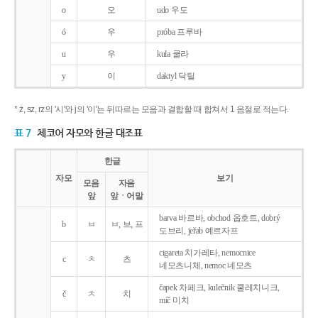
o
오
udo 우도
ó
우
próba 프루바
u
우
kula 쿨라
y
이
daktyl 닥틸
* ż, sz, rz의 '시'와 j의 '이'는 뒤따르는 모음과 결합할 때 합쳐서 1 음절로 적는다.
표 7
체코어 자모와 한글 대조표
한글
자모
보기
모음
자음
앞
앞ㆍ어말
barva 바르바, obchod 옵호트, dobrý
b
ㅂ
ㅂ, 브, 프
도브리, jeřab 예르자프
cigareta 치가레타, nemocnice
c
ㅊ
츠
네모츠니체, nemoc 네모츠
čapek 차페크, kulečnik 쿨레치니크,
č
ㅊ
치
míč 미치