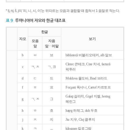
* lj, nj, š, j의 '리, 니, 시, 이'는 뒤따르는 모음과 결합할 때 합쳐서 1 음절로 적는다.
표 9
루마니아어 자모와 한글 대조표
한글
자모
보기
모음
자음
앞
앞ㆍ어말
b
ㅂ
브
bibliotecǎ 비블리오테커, alb 알브
Cîntec 큰테크, Cine 치네, facturǎ
c
ㅋ, ㅊ
ㄱ, 크
팍투러
d
ㄷ
드
Moldova 몰도바, Brad 브라드
f
ㅍ
프
Focşani 폭샤니, Cartof 카르토프
Galaţi 갈라치, Gigel 지젤, hering
g
ㄱ, ㅈ
그
헤린그
h
ㅎ
흐
haţeg 하체그, duh 두흐
j
ㅈ
지
Jiu 지우, Cluj 클루지
k
ㅋ
ㅡ
kilogram 킬로그람