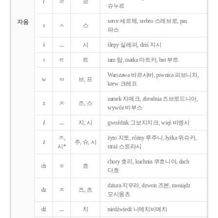
r
ㄹ
르
슈누르
serce 세르체, srebro 스레브로, pas
자음
s
ㅅ
스
파스
ś
ㅡ
시
ślepy 실레피, dziś 지시
t
ㅌ
트
tam 탐, matka 마트카, but 부트
Warszawa 바르샤바, piwnica 피브니차,
w
ㅂ
브, 프
krew 크레프
zamek 자메크, zbrodnia 즈브로드니아,
z
ㅈ
즈, 스
wywóz 비부스
ź
ㅡ
지, 시
gwoździk 그보지지크, więź 비엥시
ㅈ,
żyto 지토, różny 루주니, łyżka 위슈카,
ż
주, 슈, 시
시*
straż 스트라시
chory 호리, kuchnia 쿠흐니아, dach
ch
ㅎ
흐
다흐
dziura 지우라, dzwon 즈본, mosiądz
dz
ㅈ
즈, 츠
모시옹츠
dź
ㅡ
치
niedźwiedź 니에치비에치