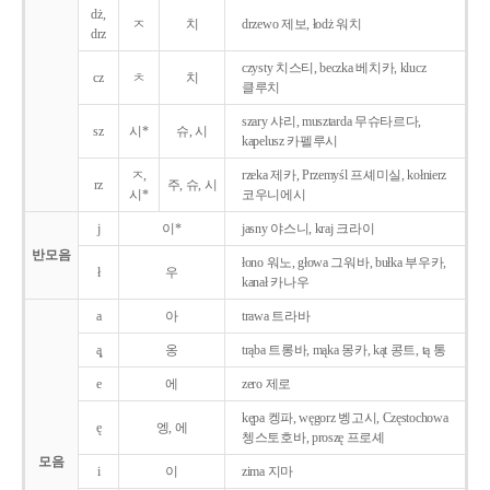
dż,
ㅈ
치
drzewo 제보, łodż 워치
drz
czysty 치스티, beczka 베치카, klucz
cz
ㅊ
치
클루치
szary 샤리, musztarda 무슈타르다,
sz
시*
슈, 시
kapelusz 카펠루시
ㅈ,
rzeka 제카, Przemyśl 프셰미실, kołnierz
rz
주, 슈, 시
시*
코우니에시
j
이*
jasny 야스니, kraj 크라이
반모음
łono 워노, głowa 그워바, bułka 부우카,
ł
우
kanał 카나우
a
아
trawa 트라바
ą̨
옹
trąba 트롱바, mąka 몽카, kąt 콩트, tą 통
e
에
zero 제로
kępa 켕파, węgorz 벵고시, Częstochowa
ę
엥, 에
쳉스토호바, proszę 프로셰
모음
i
이
zima 지마