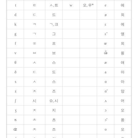
t
ㅌ
ㅅ, 트
w
오, 우*
e
에
d
ㄷ
드
ø
외
k
ㅋ
ㄱ, 크
ɛ
에
g
ㄱ
그
ɛ̃
앵
f
ㅍ
프
œ
외
v
ㅂ
브
욍
θ
ㅅ
스
æ
애
ð
ㄷ
드
a
아
s
ㅅ
스
ɑ
아
z
ㅈ
즈
ɑ̃
앙
ʃ
시
슈, 시
ʌ
어
ʒ
ㅈ
지
ɔ
오
ʦ
ㅊ
츠
ɔ̃
옹
ʣ
ㅈ
즈
o
오