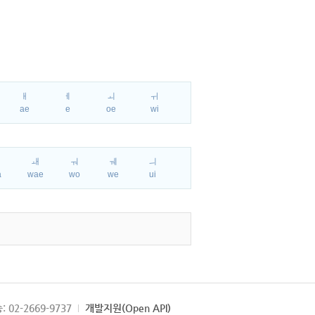
ㅐ
ㅔ
ㅚ
ㅟ
ae
e
oe
wi
ㅘ
ㅙ
ㅝ
ㅞ
ㅢ
a
wae
wo
we
ui
: 02-2669-9737
개발지원(Open API)