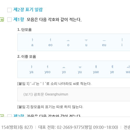
제2장 표기 일람
제1항
모음은 다음 각호와 같이 적는다.
북
1. 단모음
ㅏ
ㅓ
ㅗ
ㅜ
ㅡ
ㅣ
a
eo
o
u
eu
i
2. 이중 모음
ㅑ
ㅕ
ㅛ
ㅠ
ㅒ
ㅖ
ya
yeo
yo
yu
yae
ye
w
[붙임 1] ‘ㅢ’는 ‘ㅣ’로 소리 나더라도 ui로 적는다.
(보기) 광희문 Gwanghuimun
[붙임 2] 장모음의 표기는 따로 하지 않는다.
제2항
자음은 다음 각호와 같이 적는다.
북
1. 파열음
154(방화3동 827)
대표 전화: 02-2669-9775(평일 09:00~18:00)
전송