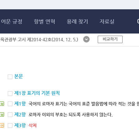
메인콘텐츠 바로가기
어문 규정
항별 연혁
용례 찾기
자료실
비교하기
체육관광부 고시 제2014-42호(2014. 12. 5.)
본문
제1장 표기의 기본 원칙
제1항
국어의 로마자 표기는 국어의 표준 발음법에 따라 적는 것을 
북
제2항
로마자 이외의 부호는 되도록 사용하지 않는다.
북
제3항
삭제
연