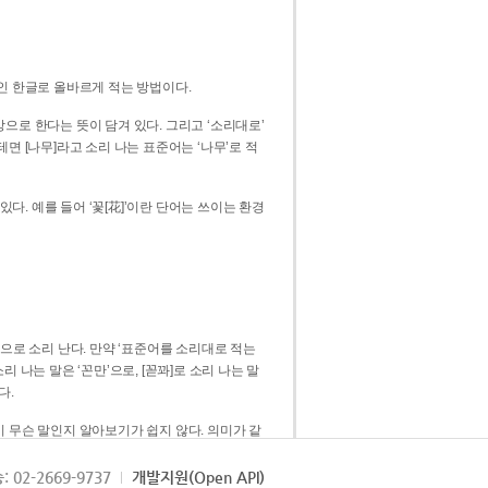
인 한글로 올바르게 적는 방법이다.
으로 한다는 뜻이 담겨 있다. 그리고 ‘소리대로’
. 예를 들어 ‘꽃[花]’이란 단어는 쓰이는 환경
 [꼳]으로 소리 난다. 만약 ‘표준어를 소리대로 적는
다.
 무슨 말인지 알아보기가 쉽지 않다. 의미가 같
쉽다. 즉 ‘꽃, 꼰, 꼳’보다는 ‘꽃’ 하나로 일관
: 02-2669-9737
개발지원(Open API)