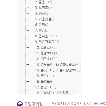
2. 물음표(?)
3. 느낌표(!)
4. 쉼표(,)
5. 가운뎃점(·)
6. 쌍점(:)
7. 빗금(/)
8. 큰따옴표(“ ”)
9. 작은따옴표(‘ ’)
10. 소괄호( ( ) )
11. 중괄호( { } )
12. 대괄호( [ ] )
13. 겹낫표(『 』)와 겹화살괄호(≪ ≫)
14. 홑낫표(「 」)와 홑화살괄호(< >)
15. 줄표( ― )
16. 붙임표(-)
17. 물결표( ~ )
18. 드러냄표( ˙ )와 밑줄(__)
19. 숨김표( O, X )
우) 07511 서울특별시 강서구 금낭화로 
20. 빠짐표( □ )