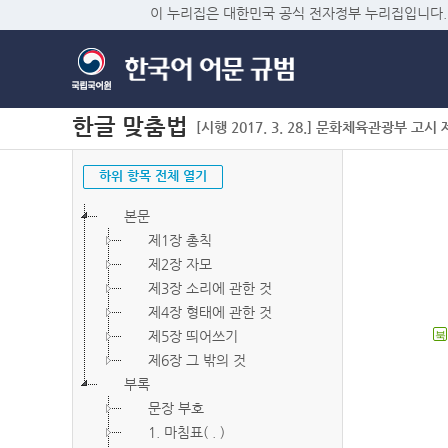
이 누리집은 대한민국 공식 전자정부 누리집입니다.
한글 맞춤법
[시행 2017. 3. 28.] 문화체육관광부 고시 제2
하위 항목 전체 열기
본문
제1장 총칙
제2장 자모
제3장 소리에 관한 것
제4장 형태에 관한 것
제5장 띄어쓰기
북
제6장 그 밖의 것
부록
문장 부호
1. 마침표( . )