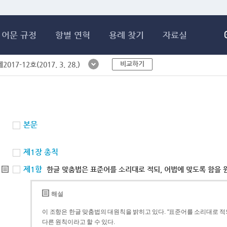
메인콘텐츠 바로가기
어문 규정
항별 연혁
용례 찾기
자료실
비교하기
017-12호(2017. 3. 28.)
본문
제1장 총칙
제1항
한글 맞춤법은 표준어를 소리대로 적되, 어법에 맞도록 함을 
해설
이 조항은 한글 맞춤법의 대원칙을 밝히고 있다. “표준어를 소리대로 적되
다른 원칙이라고 할 수 있다.