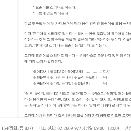
표준어를 소리대로 적는다.
어법에 맞도록 적는다.
한글 맞춤법은 이 두 가지 원칙에 따라 음성 언어인 표준어를 표음 문자
먼저 ‘표준어를 소리대로 적는다’는 말에는 한글 맞춤법이 표준어를 대상
적는다는 것은 그 표준어를 적을 때 발음에 따라 적는다는 뜻이다. 이를테면 [나무]라고 소리 나는 표준어는 ‘나무’로 적
고, [달리다]라고 소리 나는 표준어는 ‘달리다’로 적는다.
그런데 표준어를 소리대로 적는다는 원칙만으로 충분하지 않은 경우가 있다
에 따라 소리가 달라진다.
……………
꽃이[꼬치], 꽃을[꼬츨], 꽃에[꼬체]
[꼬ㅊ]
…
꽃만[꼰만], 꽃나무[꼰나무], 꽃놀이[꼰노리]
[꼰]
………
꽃과[꼳꽈], 꽃다발[꼳따발], 꽃밭[꼳빧]
[꼳]
‘꽃’은 ‘꽃이’일 때는 [꼬ㅊ]으로, ‘꽃만’일 때는 [꼰]으로, ‘꽃과’일 때는
다’는 원칙만 적용한다면, [꼬치]로 소리 나는 말은 ‘꼬치’로, [꼰만]으로 소리 나는 말은 ‘꼰만’으로, [꼳꽈]로 소리 나는 말
은 ‘꼳꽈’로 적게 되어 ‘꽃[花]’이라는 하나의 말이 여러 형태로 적히게 된
그런데 이처럼 의미가 같은 하나의 말을 여러 가지 형태로 적으면 그것이
은 하나의 말은 형태를 하나로 고정하여 일관되게 적어야 의미를 파악하기가 
되게 적는 것이 의미를 파악하는 데 효과적이다.
154(방화3동 827)
대표 전화: 02-2669-9775(평일 09:00~18:00)
전송