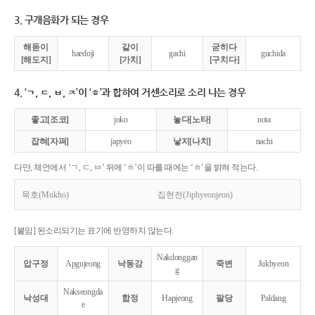
3. 구개음화가 되는 경우
해돋이
같이
굳히다
haedoji
gachi
guchida
[해도지]
[가치]
[구치다]
4. ‘ㄱ, ㄷ, ㅂ, ㅈ’이 ‘ㅎ’과 합하여 거센소리로 소리 나는 경우
좋고[조코]
joko
놓다[노타]
nota
잡혀[자펴]
japyeo
낳지[나치]
nachi
다만, 체언에서 ‘ㄱ, ㄷ, ㅂ’ 뒤에 ‘ㅎ’이 따를 때에는 ‘ㅎ’을 밝혀 적는다.
묵호(Mukho)
집현전(Jiphyeonjeon)
[붙임] 된소리되기는 표기에 반영하지 않는다.
Nakdonggan
압구정
Apgujeong
낙동강
죽변
Jukbyeon
g
Nakseongda
낙성대
합정
Hapjeong
팔당
Paldang
e