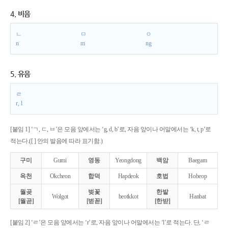
4. 비음
ㄴ
ㅁ
ㅇ
n
m
ng
5. 유음
ㄹ
r, l
[붙임 1] ‘ㄱ, ㄷ, ㅂ’은 모음 앞에서는 ‘g, d, b’로, 자음 앞이나 어말에서는 ‘k, t, p’로
적는다.([ ] 안의 발음에 따라 표기함.)
구미
Gumi
영동
Yeongdong
백암
Baegam
옥천
Okcheon
합덕
Hapdeok
호법
Hobeop
월곶
벚꽃
한밭
Wolgot
beotkkot
Hanbat
[월곧]
[벋꼳]
[한받]
[붙임 2] ‘ㄹ’은 모음 앞에서는 ‘r’로, 자음 앞이나 어말에서는 ‘l’로 적는다. 단, ‘ㄹ