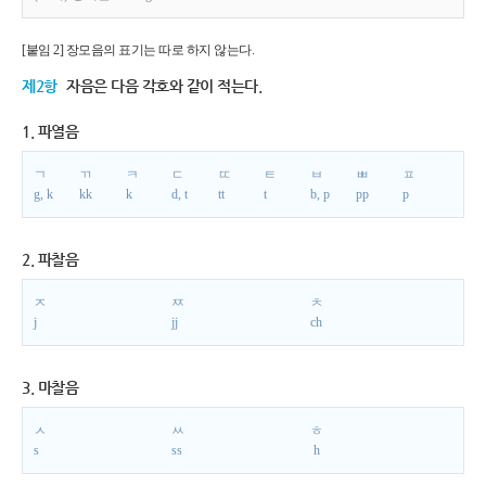
[붙임 2] 장모음의 표기는 따로 하지 않는다.
제2항
자음은 다음 각호와 같이 적는다.
1. 파열음
ㄱ
ㄲ
ㅋ
ㄷ
ㄸ
ㅌ
ㅂ
ㅃ
ㅍ
g, k
kk
k
d, t
tt
t
b, p
pp
p
2. 파찰음
ㅈ
ㅉ
ㅊ
j
jj
ch
3. 마찰음
ㅅ
ㅆ
ㅎ
s
ss
h