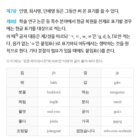
제7항
인명, 회사명, 단체명 등은 그동안 써 온 표기를 쓸 수 있다.
제8항
학술 연구 논문 등 특수 분야에서 한글 복원을 전제로 표기할 경우
에는 한글 표기를 대상으로 적는다.
1)
이 때
글자 대응은 제2장을 따르되 ‘ㄱ, ㄷ, ㅂ, ㄹ’은 ‘g, d, b, l’로만 적는
다. 음가 없는 ‘ㅇ’은 붙임표(-)로 표기하되 어두에서는 생략하는 것을 원
칙으로 한다. 기타 분절의 필요가 있을 때에도 붙임표(-)를 쓴다.
1) '이 때'는 "표준국어대사전"에 따르면 '이때'와 같이 붙여 써야 한다.
집
jib
짚
jip
밖
bakk
값
gabs
붓꽃
buskkoch
먹는
meogneun
독립
doglib
문리
munli
물엿
mul-yeos
굳이
gud-i
좋다
johda
가곡
gagog
조랑말
jolangmal
없었습니다
eobs-eoss-seubnida