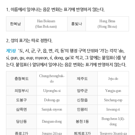
1. 이름에서 일어나는 음운 변화는 표기에 반영하지 않는다.
Han Boknam
Hong Bitna
한복남
홍빛나
(Han Bok-nam)
(Hong Bit-na)
2. 성의 표기는 따로 정한다.
제5항
‘도, 시, 군, 구, 읍, 면, 리, 동’의 행정 구역 단위와 ‘가’는 각각 ‘do,
si, gun, gu, eup, myeon, ri, dong, ga’로 적고, 그 앞에는 붙임표(-)를 넣
는다. 붙임표(-) 앞뒤에서 일어나는 음운 변화는 표기에 반영하지 않는다.
Chungcheongbuk-
충청북도
제주도
Jeju-do
do
의정부시
Uijeongbu-si
양주군
Yangju-gun
도봉구
Dobong-gu
신창읍
Sinchang-eup
삼죽면
Samjuk-myeon
인왕리
Inwang-ri
Bongcheon 1(il)-
당산동
Dangsan-dong
봉천 1동
dong
종로 2가
Jongno 2(i)-ga
퇴계로 3가
Toegyero 3(sam)-ga