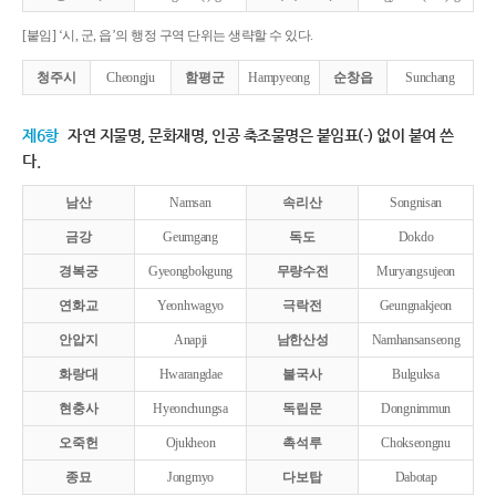
[붙임] ‘시, 군, 읍’의 행정 구역 단위는 생략할 수 있다.
청주시
Cheongju
함평군
Hampyeong
순창읍
Sunchang
제6항
자연 지물명, 문화재명, 인공 축조물명은 붙임표(-) 없이 붙여 쓴
다.
남산
Namsan
속리산
Songnisan
금강
Geumgang
독도
Dokdo
경복궁
Gyeongbokgung
무량수전
Muryangsujeon
연화교
Yeonhwagyo
극락전
Geungnakjeon
안압지
Anapji
남한산성
Namhansanseong
화랑대
Hwarangdae
불국사
Bulguksa
현충사
Hyeonchungsa
독립문
Dongnimmun
오죽헌
Ojukheon
촉석루
Chokseongnu
종묘
Jongmyo
다보탑
Dabotap