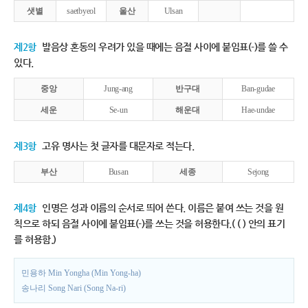
샛별
saetbyeol
울산
Ulsan
제2항
발음상 혼동의 우려가 있을 때에는 음절 사이에 붙임표(-)를 쓸 수
있다.
중앙
Jung-ang
반구대
Ban-gudae
세운
Se-un
해운대
Hae-undae
제3항
고유 명사는 첫 글자를 대문자로 적는다.
부산
Busan
세종
Sejong
제4항
인명은 성과 이름의 순서로 띄어 쓴다. 이름은 붙여 쓰는 것을 원
칙으로 하되 음절 사이에 붙임표(-)를 쓰는 것을 허용한다.( ( ) 안의 표기
를 허용함.)
민용하 Min Yongha (Min Yong-ha)
송나리 Song Nari (Song Na-ri)