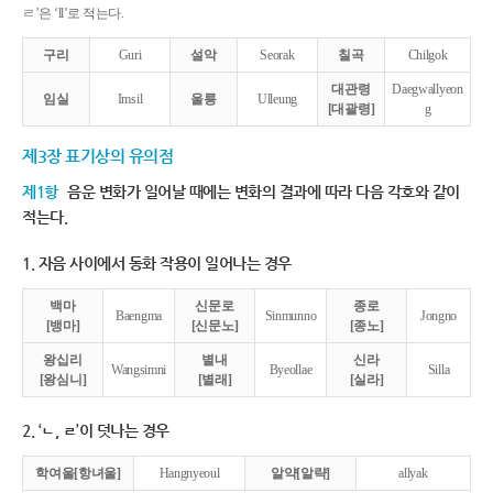
ㄹ’은 ‘ll’로 적는다.
구리
Guri
설악
Seorak
칠곡
Chilgok
대관령
Daegwallyeon
임실
Imsil
울릉
Ulleung
[대괄령]
g
제3장 표기상의 유의점
제1항
음운 변화가 일어날 때에는 변화의 결과에 따라 다음 각호와 같이
적는다.
1. 자음 사이에서 동화 작용이 일어나는 경우
백마
신문로
종로
Baengma
Sinmunno
Jongno
[뱅마]
[신문노]
[종노]
왕십리
별내
신라
Wangsimni
Byeollae
Silla
[왕심니]
[별래]
[실라]
2. ‘ㄴ, ㄹ’이 덧나는 경우
학여울[항녀울]
Hangnyeoul
알약[알략]
allyak