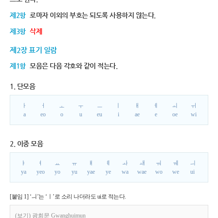
제2항
로마자 이외의 부호는 되도록 사용하지 않는다.
제3항
삭제
제2장 표기 일람
제1항
모음은 다음 각호와 같이 적는다.
1. 단모음
ㅏ
ㅓ
ㅗ
ㅜ
ㅡ
ㅣ
ㅐ
ㅔ
ㅚ
ㅟ
a
eo
o
u
eu
i
ae
e
oe
wi
2. 이중 모음
ㅑ
ㅕ
ㅛ
ㅠ
ㅒ
ㅖ
ㅘ
ㅙ
ㅝ
ㅞ
ㅢ
ya
yeo
yo
yu
yae
ye
wa
wae
wo
we
ui
[붙임 1] ‘ㅢ’는 ‘ㅣ’로 소리 나더라도 ui로 적는다.
(보기) 광희문 Gwanghuimun