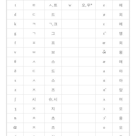
t
ㅌ
ㅅ, 트
w
오, 우*
e
에
d
ㄷ
드
ø
외
k
ㅋ
ㄱ, 크
ɛ
에
g
ㄱ
그
ɛ̃
앵
f
ㅍ
프
œ
외
v
ㅂ
브
욍
θ
ㅅ
스
æ
애
ð
ㄷ
드
a
아
s
ㅅ
스
ɑ
아
z
ㅈ
즈
ɑ̃
앙
ʃ
시
슈, 시
ʌ
어
ʒ
ㅈ
지
ɔ
오
ʦ
ㅊ
츠
ɔ̃
옹
ʣ
ㅈ
즈
o
오