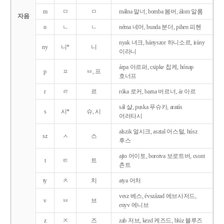
m
ㅁ
ㅁ
málna 말너, bomba 봄버, álom 알롬
자음
n
ㄴ
ㄴ
néma 네머, bunda 분더, pihen 피헨
nyak 녀크, hányszor 하니소르, irány
ny
니*
니
이라니
árpa 아르퍼, csipke 칩케, hónap
p
ㅍ
ㅂ, 프
호너프
r
ㄹ
르
róka 로커, barna 버르너, ár 아르
sál 샬, puska 푸슈카, aratás
s
시*
슈, 시
어러타시
alszik 얼시크, asztal 어스털, húsz
sz
ㅅ
스
후스
ajto 어이토, borotva 보로트버, csont
t
ㅌ
트
촌트
ty
ㅊ
치
atya 어처
vesz 베스, évszázad 에브사저드,
v
ㅂ
브
enyv 에니브
z
ㅈ
즈
zab 저브, kezd 케즈드, blúz 블루즈