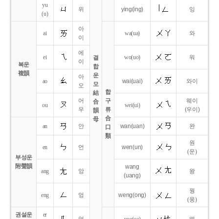
yu
위
ying
(ing)
잉
(u)
아
ai
wa
(ua)
와
이
에
ei
wo
(uo)
워
결
이
복운
합
複韻
운
아
ao
wai
(uai)
와이
모
오
합
結
어
구
웨이
合
ou
wei
(ui)
우
류
(우이)
韻
合
母
an
안
wan
(uan)
완
口
類
원
en
언
wen
(un)
(운)
부성운
附聲韻
wang
ang
앙
왕
(uang)
웡
eng
엉
weng
(ong)
(웅)
권설운
er