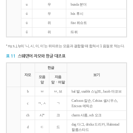
u
우
bunda 분더
ú
우
hús 후시
ü
위
füst 퓌슈트
ű
위
fű 퓌
* ny, s, j, ly의 ‘니, 시, 이, 이’는 뒤따르는 모음과 결합할 때 합쳐서 1 음절로 적는다.
표 11
스웨덴어 자모와 한글 대조표
한글
자모
보기
모음
자음
앞
앞ㆍ어말
b
ㅂ
ㅂ, 브
bal 발, snabbt 스납트, Jacob 야코브
Carlsson 칼손, Celsius 셀시우스,
c
ㅋ, ㅅ
ㄱ
Ericson 에릭손
ch
시*
크
charm 샤름, och 오크
dag 다그, dricka 드리카, Halmstad
d
ㄷ
드
할름스타드