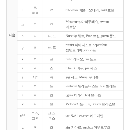
ㄹ,
l
ㄹ
bibliotecǎ 비블리오테커, hotel 호텔
ㄹㄹ
Maramureş 마라무레슈, Avram
m
ㅁ
ㅁ
아브람
자음
n
ㄴ
ㄴ, 느
Nucet 누체트, Bran 브란, pumn 품느
pianist 피아니스트, septembrie
p
ㅍ
ㅂ, 프
셉템브리에, cap 카프
r
ㄹ
르
radio 라디오, dor 도르
s
ㅅ
스
Sibiu 시비우, pas 파스
ş
시*
슈
şag 샤그, Mureş 무레슈
t
ㅌ
트
telefonist 텔레포니스트, bilet 빌레트
ţ
ㅊ
츠
ţigarǎ 치가러, braţ 브라츠
v
ㅂ
브
Victoria 빅토리아, Braşov 브라쇼브
ㄱㅅ,
크스,
x**
taxi 탁시, examen 에그자멘
그ㅈ
ㄱ스
z
ㅈ
즈
ziar 지아르, autobuz 아우토부즈