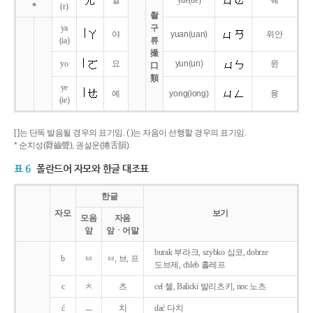
얼
yue
(ue)
웨
*
(r)
촬
ya
구
야
yuan
(uan)
위안
(ia)
류
撮
yo
요
yun
(un)
윈
口
類
ye
예
yong
(iong)
융
(ie)
[ ]는 단독 발음될 경우의 표기임. ( )는 자음이 선행할 경우의 표기임.
* 순치성(脣齒聲), 권설운(捲舌韻).
표 6
폴란드어 자모와 한글 대조표
한글
자모
보기
모음
자음
앞
앞ㆍ어말
burak 부라크, szybko 십코, dobrze
b
ㅂ
ㅂ, 브, 프
도브제, chleb 흘레프
c
ㅊ
츠
cel 첼, Balicki 발리츠키, noc 노츠
ć
ㅡ
치
dać 다치