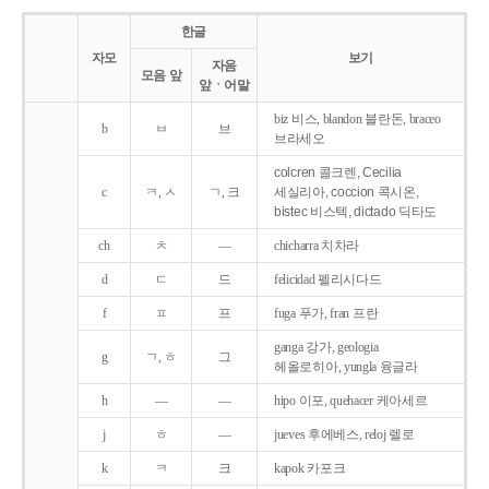
한글
자모
보기
자음
모음 앞
앞ㆍ어말
biz 비스, blandon 블란돈, braceo
b
ㅂ
브
브라세오
colcren 콜크렌, Cecilia
c
ㅋ, ㅅ
ㄱ, 크
세실리아, coccion 콕시온,
bistec 비스텍, dictado 딕타도
ch
ㅊ
―
chicharra 치차라
d
ㄷ
드
felicidad 펠리시다드
f
ㅍ
프
fuga 푸가, fran 프란
ganga 강가, geologia
g
ㄱ, ㅎ
그
헤올로히아, yungla 융글라
h
―
―
hipo 이포, quehacer 케아세르
j
ㅎ
―
jueves 후에베스, reloj 렐로
k
ㅋ
크
kapok 카포크