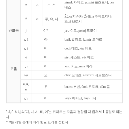
zámek 자메크, pozdní 포즈드니, bez
z
ㅈ
즈, 스
베스
Žižka 지슈카, Žvěřina 주베르지나,
ž
ㅈ
주, 슈, 시
Brož 브로시
반모음
j
이*
jaro 야로, pokoj 포코이
a, á
아
balík 발리크, komár 코마르
e, é
에
dech 데흐, léto 레토
ě
예
sěst 셰스트, věk 베크
i, í
이
kino 키노, míra 미라
모음
o,ó
오
obec 오베츠, nervózni 네르보즈니
u, ú,
우
buben 부벤, úrok 우로크, dům 둠
ů
y, ý
이
jazyk
야지크, líný 리니
* d', ň, š, t', j의 '디, 니, 시, 티, 이'는 뒤따르는 모음과 결합할 때 합쳐서 1 음절로 적는
다.
** x는 개별 용례에 따라 한글 표기를 정한다.