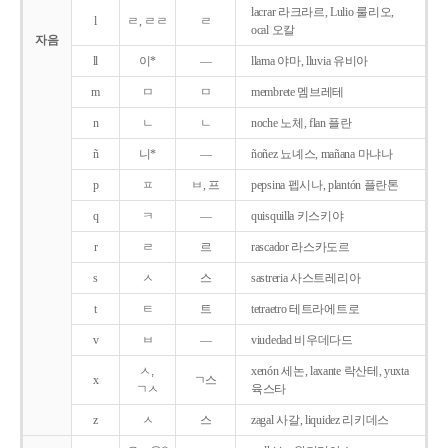
lacrar 라크라르, Lulio 룰리오,
l
ㄹ, ㄹㄹ
ㄹ
ocal 오칼
자음
ll
이*
―
llama 야마, lluvia 유비아
m
ㅁ
ㅁ
membrete 멤브레테
n
ㄴ
ㄴ
noche 노체, flan 플란
ñ
니*
―
ñoñez 뇨녜스, mañana 마냐나
p
ㅍ
ㅂ, 프
pepsina 펩시나, plantón 플란톤
q
ㅋ
―
quisquilla 키스키야
r
ㄹ
르
rascador 라스카도르
s
ㅅ
스
sastreria 사스트레리아
t
ㅌ
트
tetraetro 테트라에트로
v
ㅂ
―
viudedad 비우데다드
ㅅ,
xenón 세논, laxante 락산테, yuxta
x
ㄱ스
ㄱㅅ
육스타
z
ㅅ
스
zagal 사갈, liquidez 리키데스