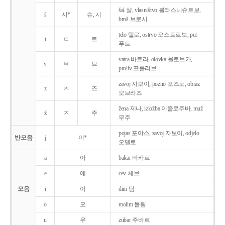
šal 샬, vlasništvo 블라스니슈트보,
š
시*
슈, 시
broš 브로시
telo 텔로, ostrvo 오스트르보, put
t
ㅌ
트
푸트
vatra 바트라, olovka 올로브카,
v
ㅂ
브
proliv 프롤리브
zavoj 자보이, pozno 포즈노, obraz
z
ㅈ
즈
오브라즈
žena 제나, izložba 이즐로주바, muž
ž
ㅈ
주
무주
pojas 포야스, zavoj 자보이, odjelo
반모음
j
이*
오델로
a
아
bakar 바카르
e
에
cev 체브
모음
i
이
dim 딤
o
오
molim 몰림
u
우
zubar 주바르