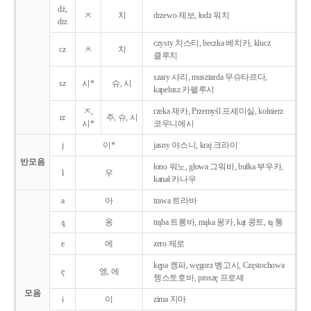
dż,
ㅈ
치
drzewo 제보, łodż 워치
drz
czysty 치스티, beczka 베치카, klucz
cz
ㅊ
치
클루치
szary 샤리, musztarda 무슈타르다,
sz
시*
슈, 시
kapelusz 카펠루시
ㅈ,
rzeka 제카, Przemyśl 프셰미실, kołnierz
rz
주, 슈, 시
시*
코우니에시
j
이*
jasny 야스니, kraj 크라이
반모음
łono 워노, głowa 그워바, bułka 부우카,
ł
우
kanał 카나우
a
아
trawa 트라바
ą̨
옹
trąba 트롱바, mąka 몽카, kąt 콩트, tą 통
e
에
zero 제로
kępa 켕파, węgorz 벵고시, Częstochowa
ę
엥, 에
쳉스토호바, proszę 프로셰
모음
i
이
zima 지마