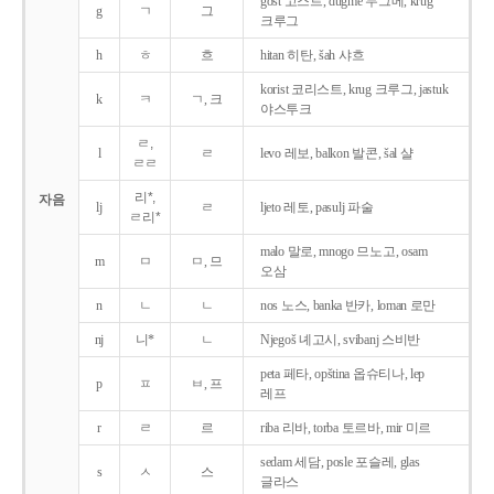
gost 고스트, dugme 두그메, krug
g
ㄱ
그
크루그
h
ㅎ
흐
hitan 히탄, šah 샤흐
korist 코리스트, krug 크루그, jastuk
k
ㅋ
ㄱ, 크
야스투크
ㄹ,
l
ㄹ
levo 레보, balkon 발콘, šal 샬
ㄹㄹ
리*,
자음
lj
ㄹ
ljeto 레토, pasulj 파술
ㄹ리*
malo 말로, mnogo 므노고, osam
m
ㅁ
ㅁ, 므
오삼
n
ㄴ
ㄴ
nos 노스, banka 반카, loman 로만
nj
니*
ㄴ
Njegoš 녜고시, svibanj 스비반
peta 페타, opština 옵슈티나, lep
p
ㅍ
ㅂ, 프
레프
r
ㄹ
르
riba 리바, torba 토르바, mir 미르
sedam 세담, posle 포슬레, glas
s
ㅅ
스
글라스