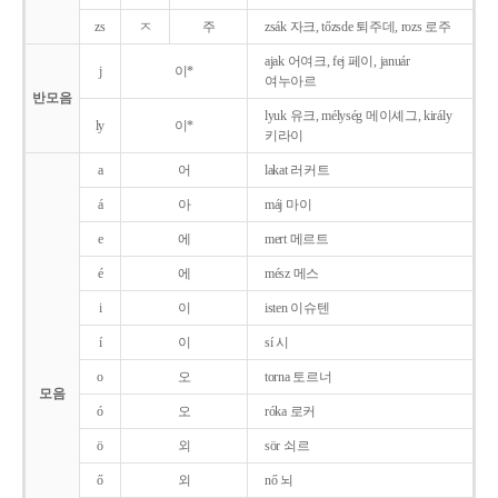
zs
ㅈ
주
zsák 자크, tőzsde 퇴주데, rozs 로주
ajak 어여크, fej 페이, január
j
이*
여누아르
반모음
lyuk 유크, mélység 메이셰그, király
ly
이*
키라이
a
어
lakat 러커트
á
아
máj 마이
e
에
mert 메르트
é
에
mész 메스
i
이
isten 이슈텐
í
이
sí 시
o
오
torna 토르너
모음
ó
오
róka 로커
ö
외
sör 쇠르
ő
외
nő 뇌