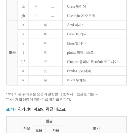
ch
ㅋ
ㅡ
Cheia 케이아
gh
ㄱ
ㅡ
Gheorghe 게오르게
a
아
Arad 아라드
ǎ
어
Bacǎu 바커우
e
에
Elena 엘레나
모음
i
이
pianist 피아니스트
î, â
으
Cîmpina 큼피나, România 로므니아
o
오
Oradea 오라데아
u
우
Nucet 누체트
* ş의 '시'는 뒤따르는 모음과 결합할 때 합쳐서 1 음절로 적는다.
** x는 개별 용례에 따라 한글 표기를 정한다.
표 10
헝가리어 자모와 한글 대조표
한글
자모
보기
모음
자음