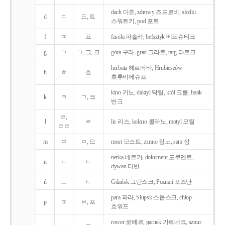
dach 다흐, zdrowy 즈드로비, słodki
d
ㄷ
드, 트
스워트키, pod 포트
f
ㅍ
프
fasola 파솔라, befsztyk 베프슈티크
g
ㄱ
ㄱ, 그, 크
góra 구라, grad 그라트, targ 타르크
herbata 헤르바타, Hrubieszów
h
ㅎ
흐
흐루비에슈프
kino 키노, daktyl 닥틸, król 크룰, bank
k
ㅋ
ㄱ, 크
반크
ㄹ,
l
ㄹ
lis 리스, kolano 콜라노, motyl 모틸
ㄹㄹ
m
ㅁ
ㅁ, 므
most 모스트, zimno 짐노, sam 삼
nerka 네르카, dokument 도쿠멘트,
n
ㄴ
ㄴ
dywan 디반
ń
ㅡ
ㄴ
Gdańsk 그단스크, Poznań 포즈난
para 파라, Słupsk 스웁스크, chłop
p
ㅍ
ㅂ, 프
흐워프
rower 로베르, garnek 가르네크, sznur