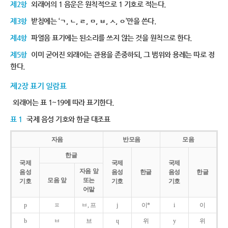
제2항
외래어의 1 음운은 원칙적으로 1 기호로 적는다.
제3항
받침에는 ‘ㄱ, ㄴ, ㄹ, ㅁ, ㅂ, ㅅ, ㅇ’만을 쓴다.
제4항
파열음 표기에는 된소리를 쓰지 않는 것을 원칙으로 한다.
제5항
이미 굳어진 외래어는 관용을 존중하되, 그 범위와 용례는 따로 정
한다.
제2장 표기 일람표
외래어는 표 1~19에 따라 표기한다.
표 1
국제 음성 기호와 한글 대조표
자음
반모음
모음
한글
국제
국제
국제
자음 앞
음성
음성
한글
음성
한글
모음 앞
또는
기호
기호
기호
어말
p
ㅍ
ㅂ, 프
j
이*
i
이
b
ㅂ
브
ɥ
위
y
위