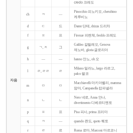
credo 크레도
Pinocchio 피노키오, cherubino
ch
ㅋ
―
케루비노
d
ㄷ
드
Dante 단테, drizza 드리차
f
ㅍ
프
Firenze 피렌체, freddo 프레도
Galileo 갈릴레오, Genova
g
ㄱ, ㅈ
그
제노바, gloria 글로리아
h
―
―
hanno 안노, oh 오
Milano 밀라노, largo 라르고,
l
ㄹ, ㄹㄹ
ㄹ
palco 팔코
자음
Macchiavelli 마키아벨리, mamma
m
ㅁ
ㅁ
맘마, Campanella 캄파넬라
Nero 네로, Anna 안나,
n
ㄴ
ㄴ
divertimento 디베르티멘토
p
ㅍ
프
Pisa 피사, prima 프리마
q
ㅋ
―
quando 콴도, queto 퀘토
r
ㄹ
르
Roma 로마, Marconi 마르코니