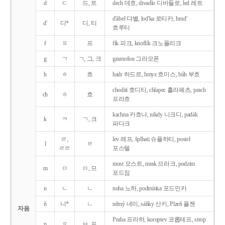
d
ㄷ
드, 트
dech 데흐, divadlo 디바들로, led 레트
d'ábel 댜벨, lod'ka 로티카, hrud'
d'
디*
디, 티
흐루티
f
ㅍ
프
fík 피크, knoflík 크노플리크
g
ㄱ
ㄱ, 그, 크
gramofon 그라모폰
h
ㅎ
흐
hadr 하드르, hmyz 흐미스, bůh 부흐
choditi 호디티, chlapec 흘라페츠, prach
ch
ㅎ
흐
프라흐
kachna 카흐나, nikdy 니크디, padák
k
ㅋ
ㄱ, 크
파다크
ㄹ,
lev 레프, šplhati 슈플하티, postel
l
ㄹ
ㄹㄹ
포스텔
most 모스트, mrak 므라크, podzim
m
ㅁ
ㅁ, 므
포드짐
n
ㄴ
ㄴ
noha 노하, podmínka 포드민카
ň
니*
ㄴ
němý 네미, sáňky 산키, Plzeň 플젠
자음
Praha 프라하, koroptev 코롭테프, strop
p
ㅍ
ㅂ, 프