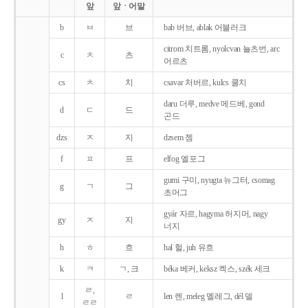
앞
앞ㆍ어말
b
ㅂ
브
bab 버브, ablak 어블러크
citrom 치트롬, nyolcvan 뇰츠번, arc
c
ㅊ
츠
어르츠
cs
ㅊ
치
csavar 처버르, kulcs 쿨치
daru 더루, medve 메드베, gond
d
ㄷ
드
곤드
dzs
ㅈ
지
dzsem 젬
f
ㅍ
프
elfog 엘포그
gumi 구미, nyugta 뉴그터, csomag
g
ㄱ
그
초머그
gyár 자르, hagyma 허지머, nagy
gy
ㅈ
지
너지
h
ㅎ
흐
hal 헐, juh 유흐
k
ㅋ
ㄱ, 크
béka 베커, keksz 켁스, szék 세크
ㄹ,
l
ㄹ
len 렌, meleg 멜레그, dél 델
ㄹㄹ