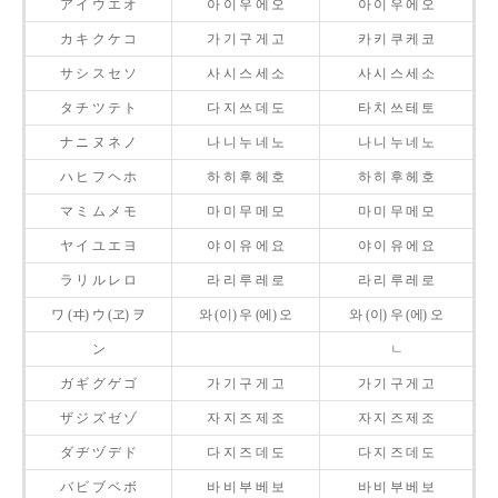
ア イ ウ エ オ
아 이 우 에 오
아 이 우 에 오
カ キ ク ケ コ
가 기 구 게 고
카 키 쿠 케 코
サ シ ス セ ソ
사 시 스 세 소
사 시 스 세 소
タ チ ツ テ ト
다 지 쓰 데 도
타 치 쓰 테 토
ナ ニ ヌ ネ ノ
나 니 누 네 노
나 니 누 네 노
ハ ヒ フ ヘ ホ
하 히 후 헤 호
하 히 후 헤 호
マ ミ ム メ モ
마 미 무 메 모
마 미 무 메 모
ヤ イ ユ エ ヨ
야 이 유 에 요
야 이 유 에 요
ラ リ ル レ ロ
라 리 루 레 로
라 리 루 레 로
ワ (ヰ) ウ (ヱ) ヲ
와 (이) 우 (에) 오
와 (이) 우 (에) 오
ン
ㄴ
ガ ギ グ ゲ ゴ
가 기 구 게 고
가 기 구 게 고
ザ ジ ズ ゼ ゾ
자 지 즈 제 조
자 지 즈 제 조
ダ ヂ ヅ デ ド
다 지 즈 데 도
다 지 즈 데 도
バ ビ ブ ベ ボ
바 비 부 베 보
바 비 부 베 보