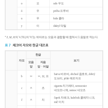
o
오
udo 우도
ó
우
próba 프루바
u
우
kula 쿨라
y
이
daktyl 닥틸
* ż, sz, rz의 '시'와 j의 '이'는 뒤따르는 모음과 결합할 때 합쳐서 1 음절로 적는다.
표 7
체코어 자모와 한글 대조표
한글
자모
보기
모음
자음
앞
앞ㆍ어말
barva 바르바, obchod 옵호트, dobrý
b
ㅂ
ㅂ, 브, 프
도브리, jeřab 예르자프
cigareta 치가레타, nemocnice
c
ㅊ
츠
네모츠니체, nemoc 네모츠
čapek 차페크, kulečnik 쿨레치니크,
č
ㅊ
치
míč 미치