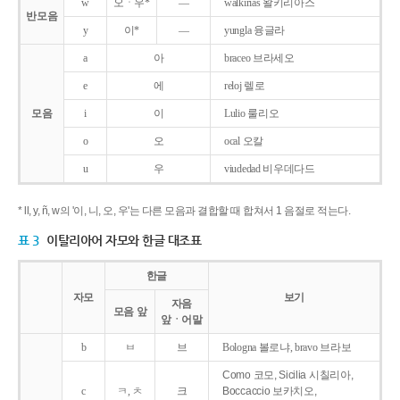
w
오ㆍ우*
―
walkirias 왈키리아스
반모음
y
이*
―
yungla 융글라
a
아
braceo 브라세오
e
에
reloj 렐로
모음
i
이
Lulio 룰리오
o
오
ocal 오칼
u
우
viudedad 비우데다드
* ll, y, ñ, w의 '이, 니, 오, 우'는 다른 모음과 결합할 때 합쳐서 1 음절로 적는다.
표 3
이탈리아어 자모와 한글 대조표
한글
자모
보기
자음
모음 앞
앞ㆍ어말
b
ㅂ
브
Bologna 볼로냐, bravo 브라보
Como 코모, Sicilia 시칠리아,
c
ㅋ, ㅊ
크
Boccaccio 보카치오,