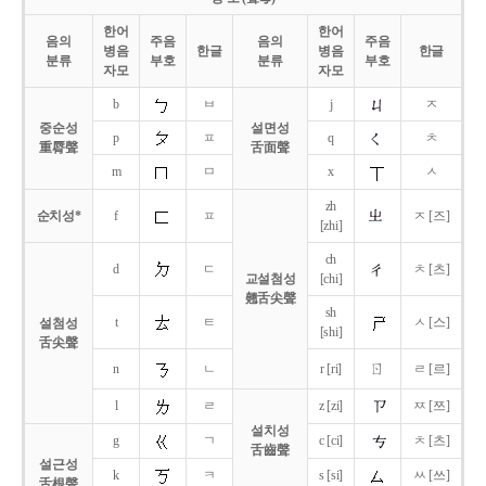
한어
한어
음의
주음
음의
주음
병음
한글
병음
한글
분류
부호
분류
부호
자모
자모
b
ㅂ
j
ㅈ
중순성
설면성
p
ㅍ
q
ㅊ
重脣聲
舌面聲
m
ㅁ
x
ㅅ
zh
순치성*
f
ㅍ
ㅈ [즈]
[zhi]
ch
d
ㄷ
ㅊ [츠]
교설첨성
[chi]
翹舌尖聲
sh
t
ㅌ
ㅅ [스]
설첨성
[shi]
舌尖聲
ㄖ
n
ㄴ
r [ri]
ㄹ [르]
l
ㄹ
z [zi]
ㅉ [쯔]
설치성
g
ㄱ
c [ci]
ㅊ [츠]
舌齒聲
설근성
k
ㅋ
s [si]
ㅆ [쓰]
舌根聲