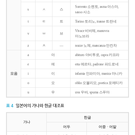
Sorrento 소렌토, asma 아스마,
s
ㅅ
스
sasso 사소
t
ㅌ
트
Torino 토리노, tranne 트란네
Vivace 비바체, manovra
v
ㅂ
브
마노브라
z
ㅊ
―
nozze 노체, mancanza 만칸차
a
아
abituro 아비투로, capra 카프라
e
에
erta 에르타, padrone 파드로네
모음
i
이
infamia 인파미아, manica 마니카
o
오
oblio 오블리오, poetica 포에티카
u
우
uva 우바, spuma 스푸마
표 4
일본어의 가나와 한글 대조표
한글
가나
어두
어중ㆍ어말