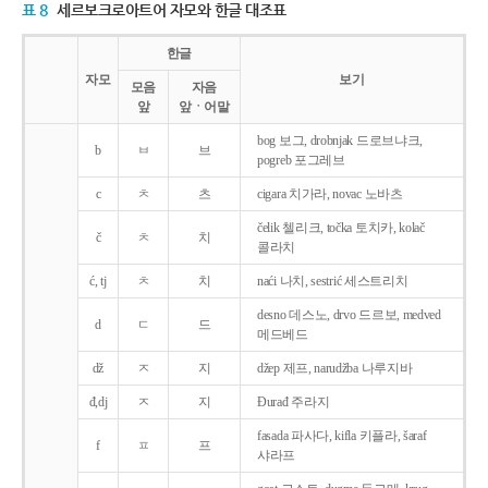
표 8
세르보크로아트어 자모와 한글 대조표
한글
자모
보기
모음
자음
앞
앞ㆍ어말
bog 보그, drobnjak 드로브냐크,
b
ㅂ
브
pogreb 포그레브
c
ㅊ
츠
cigara 치가라, novac 노바츠
čelik 첼리크, točka 토치카, kolač
č
ㅊ
치
콜라치
ć, tj
ㅊ
치
naći 나치, sestrić 세스트리치
desno 데스노, drvo 드르보, medved
d
ㄷ
드
메드베드
dž
ㅈ
지
džep 제프, narudžba 나루지바
đ,dj
ㅈ
지
Ðurađ 주라지
fasada 파사다, kifla 키플라, šaraf
f
ㅍ
프
샤라프