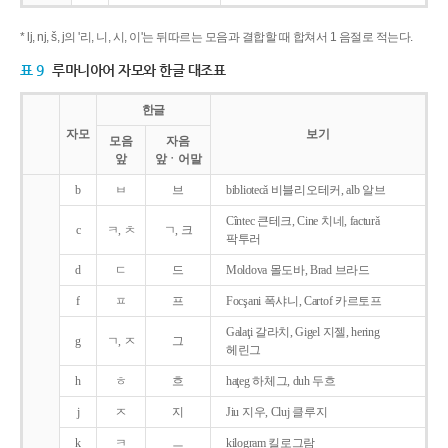
* lj, nj, š, j의 '리, 니, 시, 이'는 뒤따르는 모음과 결합할 때 합쳐서 1 음절로 적는다.
표 9
루마니아어 자모와 한글 대조표
한글
자모
보기
모음
자음
앞
앞ㆍ어말
b
ㅂ
브
bibliotecǎ 비블리오테커, alb 알브
Cîntec 큰테크, Cine 치네, facturǎ
c
ㅋ, ㅊ
ㄱ, 크
팍투러
d
ㄷ
드
Moldova 몰도바, Brad 브라드
f
ㅍ
프
Focşani 폭샤니, Cartof 카르토프
Galaţi 갈라치, Gigel 지젤, hering
g
ㄱ, ㅈ
그
헤린그
h
ㅎ
흐
haţeg 하체그, duh 두흐
j
ㅈ
지
Jiu 지우, Cluj 클루지
k
ㅋ
ㅡ
kilogram 킬로그람