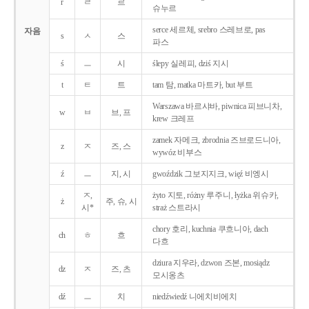
r
ㄹ
르
슈누르
serce 세르체, srebro 스레브로, pas
자음
s
ㅅ
스
파스
ś
ㅡ
시
ślepy 실레피, dziś 지시
t
ㅌ
트
tam 탐, matka 마트카, but 부트
Warszawa 바르샤바, piwnica 피브니차,
w
ㅂ
브, 프
krew 크레프
zamek 자메크, zbrodnia 즈브로드니아,
z
ㅈ
즈, 스
wywóz 비부스
ź
ㅡ
지, 시
gwoździk 그보지지크, więź 비엥시
ㅈ,
żyto 지토, różny 루주니, łyżka 위슈카,
ż
주, 슈, 시
시*
straż 스트라시
chory 호리, kuchnia 쿠흐니아, dach
ch
ㅎ
흐
다흐
dziura 지우라, dzwon 즈본, mosiądz
dz
ㅈ
즈, 츠
모시옹츠
dź
ㅡ
치
niedźwiedź 니에치비에치