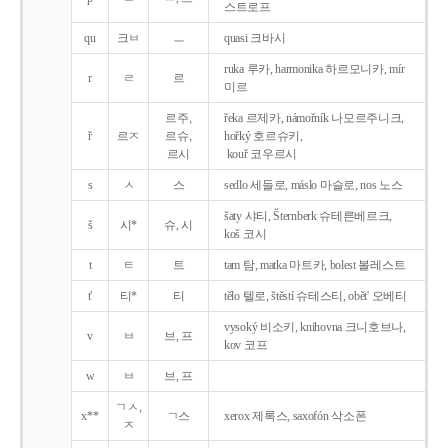
스트로프
qu
크ㅂ
ㅡ
quasi 크바시
ruka 루카, harmonika 하르모니카, mír
r
ㄹ
르
미르
르주,
řeka 르제카, námořník 나모르주니크,
ř
르ㅈ
르슈,
hořký 호르슈키,
르시
kouř 코우르시
s
ㅅ
스
sedlo 세들로, máslo 마슬로, nos 노스
šaty 샤티, Šternberk 슈테른베르크,
š
시*
슈, 시
koš 코시
t
ㅌ
트
tam 탐, matka 마트카, bolest 볼레스트
t'
티*
티
tělo 텔로, štěstí 슈테스티, obět' 오베티
vysoký 비소키, knihovna 크니호브나,
v
ㅂ
브, 프
kov 코프
w
ㅂ
브, 프
ㄱㅅ,
x**
ㄱ스
xerox 제록스, saxofón 삭소폰
ㅈ