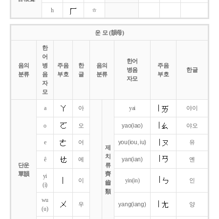
h
ㅎ
운 모 (韻母)
한
어
한어
음의
병
주음
한
음의
주음
병음
한글
분류
음
부호
글
분류
부호
자모
자
모
a
아
yai
야이
o
오
yao
(iao)
야오
e
어
you
(iou,
iu)
유
제
치
ê
에
yan
(ian)
옌
단운
류
單韻
齊
yi
이
yin(in)
인
齒
(i)
類
wu
우
yang
(iang)
양
(u)