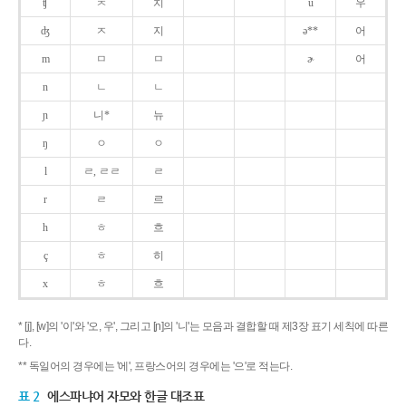
ʧ
ㅊ
치
u
우
ʤ
ㅈ
지
ə**
어
m
ㅁ
ㅁ
ɚ
어
n
ㄴ
ㄴ
ɲ
니*
뉴
ŋ
ㅇ
ㅇ
l
ㄹ, ㄹㄹ
ㄹ
r
ㄹ
르
h
ㅎ
흐
ç
ㅎ
히
x
ㅎ
흐
* [j], [w]의 '이'와 '오, 우', 그리고 [ɲ]의 '니'는 모음과 결합할 때 제3장 표기 세칙에 따른
다.
** 독일어의 경우에는 '에', 프랑스어의 경우에는 '으'로 적는다.
표 2
에스파냐어 자모와 한글 대조표