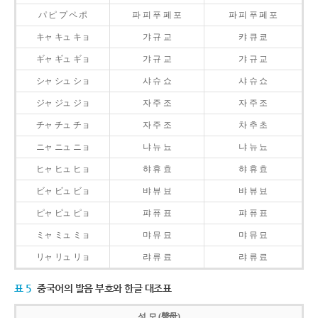
パ ピ プ ペ ポ
파 피 푸 페 포
파 피 푸 페 포
キャ キュ キョ
갸 규 교
캬 큐 쿄
ギャ ギュ ギョ
갸 규 교
갸 규 교
シャ シュ ショ
샤 슈 쇼
샤 슈 쇼
ジャ ジュ ジョ
자 주 조
자 주 조
チャ チュ チョ
자 주 조
차 추 초
ニャ ニュ ニョ
냐 뉴 뇨
냐 뉴 뇨
ヒャ ヒュ ヒョ
햐 휴 효
햐 휴 효
ビャ ビュ ビョ
뱌 뷰 뵤
뱌 뷰 뵤
ピャ ピュ ピョ
퍄 퓨 표
퍄 퓨 표
ミャ ミュ ミョ
먀 뮤 묘
먀 뮤 묘
リャ リュ リョ
랴 류 료
랴 류 료
표 5
중국어의 발음 부호와 한글 대조표
성 모 (聲母)