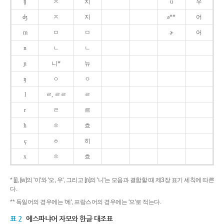
ʧ
ㅊ
치
u
우
ʤ
ㅈ
지
ə**
어
m
ㅁ
ㅁ
ɚ
어
n
ㄴ
ㄴ
ɲ
니*
뉴
ŋ
ㅇ
ㅇ
l
ㄹ, ㄹㄹ
ㄹ
r
ㄹ
르
h
ㅎ
흐
ç
ㅎ
히
x
ㅎ
흐
* [j], [w]의 '이'와 '오, 우', 그리고 [ɲ]의 '니'는 모음과 결합할 때 제3장 표기 세칙에 따른
다.
** 독일어의 경우에는 '에', 프랑스어의 경우에는 '으'로 적는다.
표 2
에스파냐어 자모와 한글 대조표