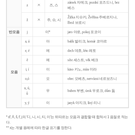
zámek 자메크, pozdní 포즈드니, bez
z
ㅈ
즈, 스
베스
Žižka 지슈카, Žvěřina 주베르지나,
ž
ㅈ
주, 슈, 시
Brož 브로시
반모음
j
이*
jaro 야로, pokoj 포코이
a, á
아
balík 발리크, komár 코마르
e, é
에
dech 데흐, léto 레토
ě
예
sěst 셰스트, věk 베크
i, í
이
kino 키노, míra 미라
모음
o,ó
오
obec 오베츠, nervózni 네르보즈니
u, ú,
우
buben 부벤, úrok 우로크, dům 둠
ů
y, ý
이
jazyk
야지크, líný 리니
* d', ň, š, t', j의 '디, 니, 시, 티, 이'는 뒤따르는 모음과 결합할 때 합쳐서 1 음절로 적는
다.
** x는 개별 용례에 따라 한글 표기를 정한다.