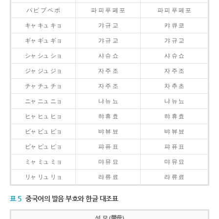
パ ピ プ ペ ポ
파 피 푸 페 포
파 피 푸 페 포
キャ キュ キョ
갸 규 교
캬 큐 쿄
ギャ ギュ ギョ
갸 규 교
갸 규 교
シャ シュ ショ
샤 슈 쇼
샤 슈 쇼
ジャ ジュ ジョ
자 주 조
자 주 조
チャ チュ チョ
자 주 조
차 추 초
ニャ ニュ ニョ
냐 뉴 뇨
냐 뉴 뇨
ヒャ ヒュ ヒョ
햐 휴 효
햐 휴 효
ビャ ビュ ビョ
뱌 뷰 뵤
뱌 뷰 뵤
ピャ ピュ ピョ
퍄 퓨 표
퍄 퓨 표
ミャ ミュ ミョ
먀 뮤 묘
먀 뮤 묘
リャ リュ リョ
랴 류 료
랴 류 료
표 5
중국어의 발음 부호와 한글 대조표
성 모 (聲母)