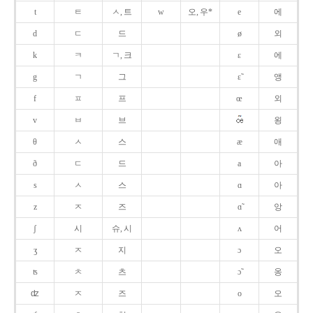
t
ㅌ
ㅅ, 트
w
오, 우*
e
에
d
ㄷ
드
ø
외
k
ㅋ
ㄱ, 크
ɛ
에
g
ㄱ
그
ɛ̃
앵
f
ㅍ
프
œ
외
v
ㅂ
브
욍
θ
ㅅ
스
æ
애
ð
ㄷ
드
a
아
s
ㅅ
스
ɑ
아
z
ㅈ
즈
ɑ̃
앙
ʃ
시
슈, 시
ʌ
어
ʒ
ㅈ
지
ɔ
오
ʦ
ㅊ
츠
ɔ̃
옹
ʣ
ㅈ
즈
o
오