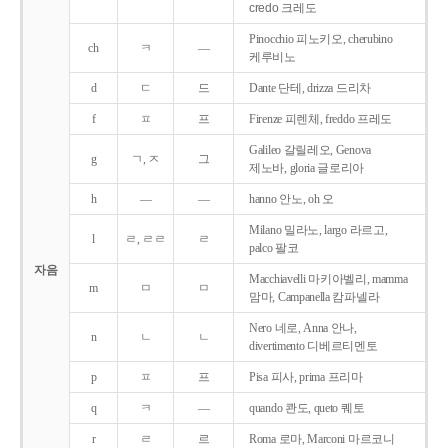
credo 크레도
Pinocchio 피노키오, cherubino
ch
ㅋ
―
케루비노
d
ㄷ
드
Dante 단테, drizza 드리차
f
ㅍ
프
Firenze 피렌체, freddo 프레도
Galileo 갈릴레오, Genova
g
ㄱ, ㅈ
그
제노바, gloria 글로리아
h
―
―
hanno 안노, oh 오
Milano 밀라노, largo 라르고,
l
ㄹ, ㄹㄹ
ㄹ
palco 팔코
자음
Macchiavelli 마키아벨리, mamma
m
ㅁ
ㅁ
맘마, Campanella 캄파넬라
Nero 네로, Anna 안나,
n
ㄴ
ㄴ
divertimento 디베르티멘토
p
ㅍ
프
Pisa 피사, prima 프리마
q
ㅋ
―
quando 콴도, queto 퀘토
r
ㄹ
르
Roma 로마, Marconi 마르코니