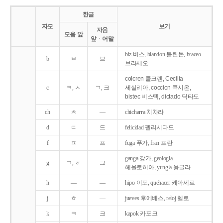
한글
자모
보기
자음
모음 앞
앞ㆍ어말
biz 비스, blandon 블란돈, braceo
b
ㅂ
브
브라세오
colcren 콜크렌, Cecilia
c
ㅋ, ㅅ
ㄱ, 크
세실리아, coccion 콕시온,
bistec 비스텍, dictado 딕타도
ch
ㅊ
―
chicharra 치차라
d
ㄷ
드
felicidad 펠리시다드
f
ㅍ
프
fuga 푸가, fran 프란
ganga 강가, geologia
g
ㄱ, ㅎ
그
헤올로히아, yungla 융글라
h
―
―
hipo 이포, quehacer 케아세르
j
ㅎ
―
jueves 후에베스, reloj 렐로
k
ㅋ
크
kapok 카포크