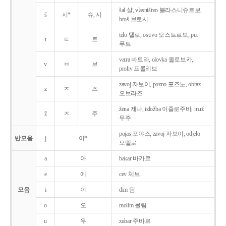
šal 샬, vlasništvo 블라스니슈트보,
š
시*
슈, 시
broš 브로시
telo 텔로, ostrvo 오스트르보, put
t
ㅌ
트
푸트
vatra 바트라, olovka 올로브카,
v
ㅂ
브
proliv 프롤리브
zavoj 자보이, pozno 포즈노, obraz
z
ㅈ
즈
오브라즈
žena 제나, izložba 이즐로주바, muž
ž
ㅈ
주
무주
pojas 포야스, zavoj 자보이, odjelo
반모음
j
이*
오델로
a
아
bakar 바카르
e
에
cev 체브
모음
i
이
dim 딤
o
오
molim 몰림
u
우
zubar 주바르