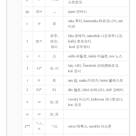
스트로프
qu
크ㅂ
ㅡ
quasi 크바시
ruka 루카, harmonika 하르모니카, mír
r
ㄹ
르
미르
르주,
řeka 르제카, námořník 나모르주니크,
ř
르ㅈ
르슈,
hořký 호르슈키,
르시
kouř 코우르시
s
ㅅ
스
sedlo 세들로, máslo 마슬로, nos 노스
šaty 샤티, Šternberk 슈테른베르크,
š
시*
슈, 시
koš 코시
t
ㅌ
트
tam 탐, matka 마트카, bolest 볼레스트
t'
티*
티
tělo 텔로, štěstí 슈테스티, obět' 오베티
vysoký 비소키, knihovna 크니호브나,
v
ㅂ
브, 프
kov 코프
w
ㅂ
브, 프
ㄱㅅ,
x**
ㄱ스
xerox 제록스, saxofón 삭소폰
ㅈ