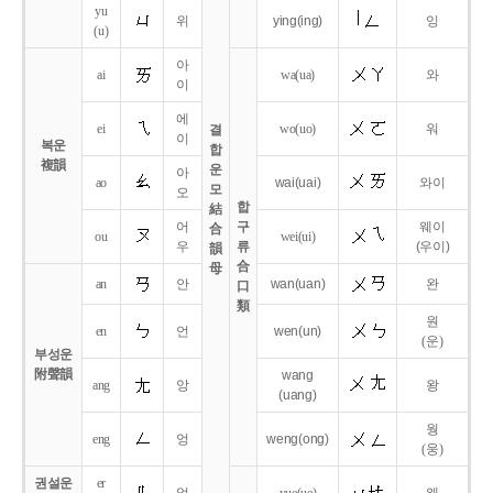
yu
위
ying
(ing)
잉
(u)
아
ai
wa
(ua)
와
이
에
ei
wo
(uo)
워
결
이
복운
합
複韻
운
아
ao
wai
(uai)
와이
모
오
합
結
어
구
웨이
合
ou
wei
(ui)
우
류
(우이)
韻
合
母
an
안
wan
(uan)
완
口
類
원
en
언
wen
(un)
(운)
부성운
附聲韻
wang
ang
앙
왕
(uang)
웡
eng
엉
weng
(ong)
(웅)
권설운
er