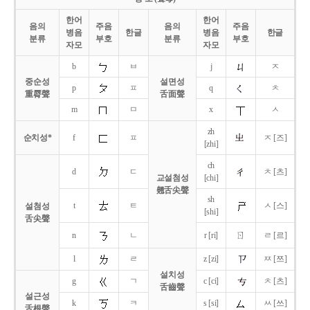
한어
한어
음의
주음
음의
주음
병음
한글
병음
한글
분류
부호
분류
부호
자모
자모
b
ㅂ
j
ㅈ
중순성
설면성
p
ㅍ
q
ㅊ
重脣聲
舌面聲
m
ㅁ
x
ㅅ
zh
순치성*
f
ㅍ
ㅈ [즈]
[zhi]
ch
d
ㄷ
ㅊ [츠]
교설첨성
[chi]
翹舌尖聲
sh
t
ㅌ
ㅅ [스]
설첨성
[shi]
舌尖聲
ㄖ
n
ㄴ
r [ri]
ㄹ [르]
l
ㄹ
z [zi]
ㅉ [쯔]
설치성
g
ㄱ
c [ci]
ㅊ [츠]
舌齒聲
설근성
k
ㅋ
s [si]
ㅆ [쓰]
舌根聲