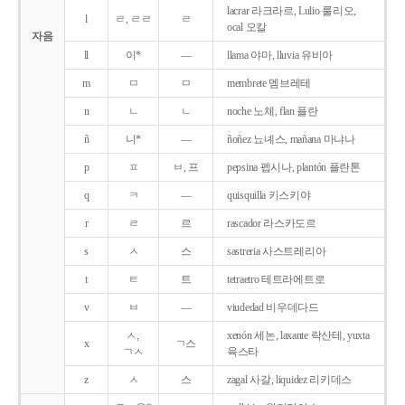
lacrar 라크라르, Lulio 룰리오,
l
ㄹ, ㄹㄹ
ㄹ
ocal 오칼
자음
ll
이*
―
llama 야마, lluvia 유비아
m
ㅁ
ㅁ
membrete 멤브레테
n
ㄴ
ㄴ
noche 노체, flan 플란
ñ
니*
―
ñoñez 뇨녜스, mañana 마냐나
p
ㅍ
ㅂ, 프
pepsina 펩시나, plantón 플란톤
q
ㅋ
―
quisquilla 키스키야
r
ㄹ
르
rascador 라스카도르
s
ㅅ
스
sastreria 사스트레리아
t
ㅌ
트
tetraetro 테트라에트로
v
ㅂ
―
viudedad 비우데다드
ㅅ,
xenón 세논, laxante 락산테, yuxta
x
ㄱ스
ㄱㅅ
육스타
z
ㅅ
스
zagal 사갈, liquidez 리키데스