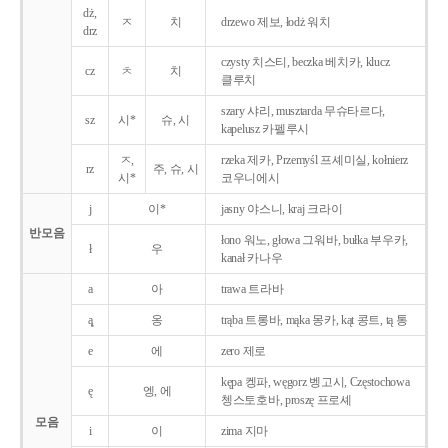
dż,
ㅈ
치
drzewo 제보, łodż 워치
drz
czysty 치스티, beczka 베치카, klucz
cz
ㅊ
치
클루치
szary 샤리, musztarda 무슈타르다,
sz
시*
슈, 시
kapelusz 카펠루시
ㅈ,
rzeka 제카, Przemyśl 프셰미실, kołnierz
rz
주, 슈, 시
시*
코우니에시
j
이*
jasny 야스니, kraj 크라이
반모음
łono 워노, głowa 그워바, bułka 부우카,
ł
우
kanał 카나우
a
아
trawa 트라바
ą̨
옹
trąba 트롱바, mąka 몽카, kąt 콩트, tą 통
e
에
zero 제로
kępa 켕파, węgorz 벵고시, Częstochowa
ę
엥, 에
쳉스토호바, proszę 프로셰
모음
i
이
zima 지마