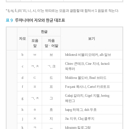
* lj, nj, š, j의 '리, 니, 시, 이'는 뒤따르는 모음과 결합할 때 합쳐서 1 음절로 적는다.
표 9
루마니아어 자모와 한글 대조표
한글
자모
보기
모음
자음
앞
앞ㆍ어말
b
ㅂ
브
bibliotecǎ 비블리오테커, alb 알브
Cîntec 큰테크, Cine 치네, facturǎ
c
ㅋ, ㅊ
ㄱ, 크
팍투러
d
ㄷ
드
Moldova 몰도바, Brad 브라드
f
ㅍ
프
Focşani 폭샤니, Cartof 카르토프
Galaţi 갈라치, Gigel 지젤, hering
g
ㄱ, ㅈ
그
헤린그
h
ㅎ
흐
haţeg 하체그, duh 두흐
j
ㅈ
지
Jiu 지우, Cluj 클루지
k
ㅋ
ㅡ
kilogram 킬로그람