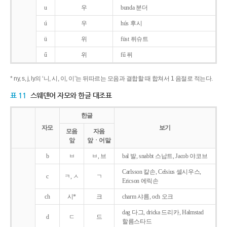
u
우
bunda 분더
ú
우
hús 후시
ü
위
füst 퓌슈트
ű
위
fű 퓌
* ny, s, j, ly의 ‘니, 시, 이, 이’는 뒤따르는 모음과 결합할 때 합쳐서 1 음절로 적는다.
표 11
스웨덴어 자모와 한글 대조표
한글
자모
보기
모음
자음
앞
앞ㆍ어말
b
ㅂ
ㅂ, 브
bal 발, snabbt 스납트, Jacob 야코브
Carlsson 칼손, Celsius 셀시우스,
c
ㅋ, ㅅ
ㄱ
Ericson 에릭손
ch
시*
크
charm 샤름, och 오크
dag 다그, dricka 드리카, Halmstad
d
ㄷ
드
할름스타드