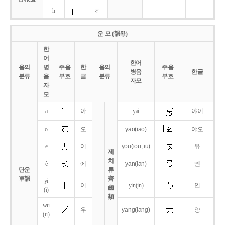
h
ㅎ
운 모 (韻母)
한
어
한어
음의
병
주음
한
음의
주음
병음
한글
분류
음
부호
글
분류
부호
자모
자
모
a
아
yai
야이
o
오
yao
(iao)
야오
e
어
you
(iou,
iu)
유
제
치
ê
에
yan
(ian)
옌
단운
류
單韻
齊
yi
이
yin(in)
인
齒
(i)
類
wu
우
yang
(iang)
양
(u)