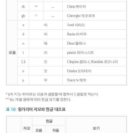
ch
ㅋ
ㅡ
Cheia 케이아
gh
ㄱ
ㅡ
Gheorghe 게오르게
a
아
Arad 아라드
ǎ
어
Bacǎu 바커우
e
에
Elena 엘레나
모음
i
이
pianist 피아니스트
î, â
으
Cîmpina 큼피나, România 로므니아
o
오
Oradea 오라데아
u
우
Nucet 누체트
* ş의 '시'는 뒤따르는 모음과 결합할 때 합쳐서 1 음절로 적는다.
** x는 개별 용례에 따라 한글 표기를 정한다.
표 10
헝가리어 자모와 한글 대조표
한글
자모
보기
모음
자음