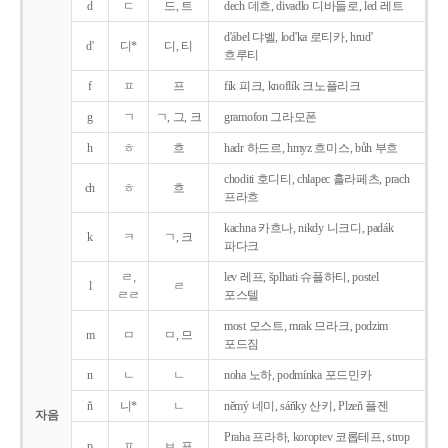
d
ㄷ
드, 트
dech 데흐, divadlo 디바들로, led 레트
d'ábel 댜벨, lod'ka 로티카, hrud'
d'
디*
디, 티
흐루티
f
ㅍ
프
fík 피크, knoflík 크노플리크
g
ㄱ
ㄱ, 그, 크
gramofon 그라모폰
h
ㅎ
흐
hadr 하드르, hmyz 흐미스, bůh 부흐
choditi 호디티, chlapec 흘라페츠, prach
ch
ㅎ
흐
프라흐
kachna 카흐나, nikdy 니크디, padák
k
ㅋ
ㄱ, 크
파다크
ㄹ,
lev 레프, šplhati 슈플하티, postel
l
ㄹ
ㄹㄹ
포스텔
most 모스트, mrak 므라크, podzim
m
ㅁ
ㅁ, 므
포드짐
n
ㄴ
ㄴ
noha 노하, podmínka 포드민카
ň
니*
ㄴ
němý 네미, sáňky 산키, Plzeň 플젠
자음
Praha 프라하, koroptev 코롭테프, strop
p
ㅍ
ㅂ, 프