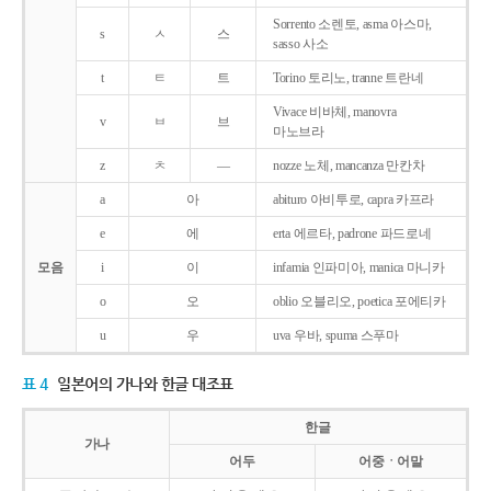
Sorrento 소렌토, asma 아스마,
s
ㅅ
스
sasso 사소
t
ㅌ
트
Torino 토리노, tranne 트란네
Vivace 비바체, manovra
v
ㅂ
브
마노브라
z
ㅊ
―
nozze 노체, mancanza 만칸차
a
아
abituro 아비투로, capra 카프라
e
에
erta 에르타, padrone 파드로네
모음
i
이
infamia 인파미아, manica 마니카
o
오
oblio 오블리오, poetica 포에티카
u
우
uva 우바, spuma 스푸마
표 4
일본어의 가나와 한글 대조표
한글
가나
어두
어중ㆍ어말