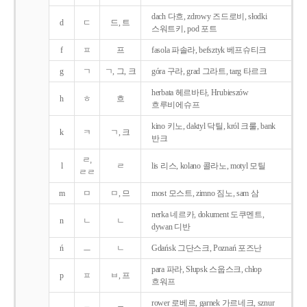
dach 다흐, zdrowy 즈드로비, słodki
d
ㄷ
드, 트
스워트키, pod 포트
f
ㅍ
프
fasola 파솔라, befsztyk 베프슈티크
g
ㄱ
ㄱ, 그, 크
góra 구라, grad 그라트, targ 타르크
herbata 헤르바타, Hrubieszów
h
ㅎ
흐
흐루비에슈프
kino 키노, daktyl 닥틸, król 크룰, bank
k
ㅋ
ㄱ, 크
반크
ㄹ,
l
ㄹ
lis 리스, kolano 콜라노, motyl 모틸
ㄹㄹ
m
ㅁ
ㅁ, 므
most 모스트, zimno 짐노, sam 삼
nerka 네르카, dokument 도쿠멘트,
n
ㄴ
ㄴ
dywan 디반
ń
ㅡ
ㄴ
Gdańsk 그단스크, Poznań 포즈난
para 파라, Słupsk 스웁스크, chłop
p
ㅍ
ㅂ, 프
흐워프
rower 로베르, garnek 가르네크, sznur