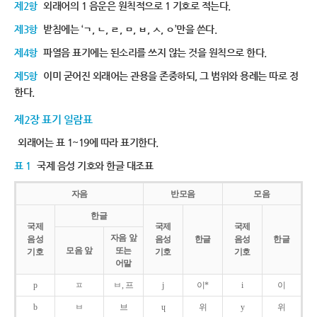
제2항
외래어의 1 음운은 원칙적으로 1 기호로 적는다.
제3항
받침에는 ‘ㄱ, ㄴ, ㄹ, ㅁ, ㅂ, ㅅ, ㅇ’만을 쓴다.
제4항
파열음 표기에는 된소리를 쓰지 않는 것을 원칙으로 한다.
제5항
이미 굳어진 외래어는 관용을 존중하되, 그 범위와 용례는 따로 정
한다.
제2장 표기 일람표
외래어는 표 1~19에 따라 표기한다.
표 1
국제 음성 기호와 한글 대조표
자음
반모음
모음
한글
국제
국제
국제
자음 앞
음성
음성
한글
음성
한글
모음 앞
또는
기호
기호
기호
어말
p
ㅍ
ㅂ, 프
j
이*
i
이
b
ㅂ
브
ɥ
위
y
위