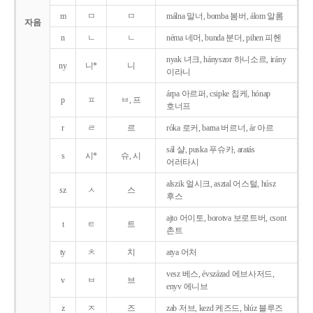
m
ㅁ
ㅁ
málna 말너, bomba 봄버, álom 알롬
자음
n
ㄴ
ㄴ
néma 네머, bunda 분더, pihen 피헨
nyak 녀크, hányszor 하니소르, irány
ny
니*
니
이라니
árpa 아르퍼, csipke 칩케, hónap
p
ㅍ
ㅂ, 프
호너프
r
ㄹ
르
róka 로커, barna 버르너, ár 아르
sál 샬, puska 푸슈카, aratás
s
시*
슈, 시
어러타시
alszik 얼시크, asztal 어스털, húsz
sz
ㅅ
스
후스
ajto 어이토, borotva 보로트버, csont
t
ㅌ
트
촌트
ty
ㅊ
치
atya 어처
vesz 베스, évszázad 에브사저드,
v
ㅂ
브
enyv 에니브
z
ㅈ
즈
zab 저브, kezd 케즈드, blúz 블루즈