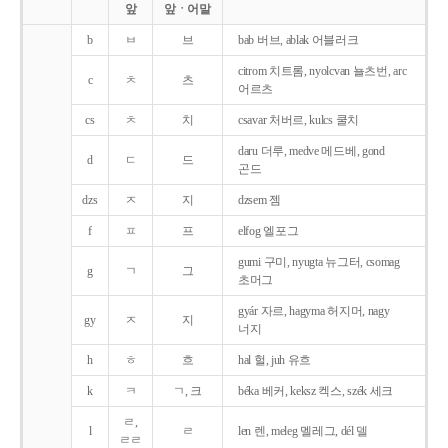
앞
앞ㆍ어말
b
ㅂ
브
bab 버브, ablak 어블러크
citrom 치트롬, nyolcvan 뇰츠번, arc
c
ㅊ
츠
어르츠
cs
ㅊ
치
csavar 처버르, kulcs 쿨치
daru 더루, medve 메드베, gond
d
ㄷ
드
곤드
dzs
ㅈ
지
dzsem 젬
f
ㅍ
프
elfog 엘포그
gumi 구미, nyugta 뉴그터, csomag
g
ㄱ
그
초머그
gyár 자르, hagyma 허지머, nagy
gy
ㅈ
지
너지
h
ㅎ
흐
hal 헐, juh 유흐
k
ㅋ
ㄱ, 크
béka 베커, keksz 켁스, szék 세크
ㄹ,
l
ㄹ
len 렌, meleg 멜레그, dél 델
ㄹㄹ