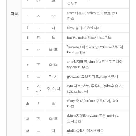
r
ㄹ
르
슈누르
serce 세르체, srebro 스레브로, pas
자음
s
ㅅ
스
파스
ś
ㅡ
시
ślepy 실레피, dziś 지시
t
ㅌ
트
tam 탐, matka 마트카, but 부트
Warszawa 바르샤바, piwnica 피브니차,
w
ㅂ
브, 프
krew 크레프
zamek 자메크, zbrodnia 즈브로드니아,
z
ㅈ
즈, 스
wywóz 비부스
ź
ㅡ
지, 시
gwoździk 그보지지크, więź 비엥시
ㅈ,
żyto 지토, różny 루주니, łyżka 위슈카,
ż
주, 슈, 시
시*
straż 스트라시
chory 호리, kuchnia 쿠흐니아, dach
ch
ㅎ
흐
다흐
dziura 지우라, dzwon 즈본, mosiądz
dz
ㅈ
즈, 츠
모시옹츠
dź
ㅡ
치
niedźwiedź 니에치비에치