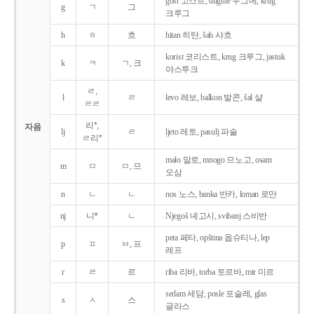
gost 고스트, dugme 두그메, krug
g
ㄱ
그
크루그
h
ㅎ
흐
hitan 히탄, šah 샤흐
korist 코리스트, krug 크루그, jastuk
k
ㅋ
ㄱ, 크
야스투크
ㄹ,
l
ㄹ
levo 레보, balkon 발콘, šal 샬
ㄹㄹ
리*,
자음
lj
ㄹ
ljeto 레토, pasulj 파술
ㄹ리*
malo 말로, mnogo 므노고, osam
m
ㅁ
ㅁ, 므
오삼
n
ㄴ
ㄴ
nos 노스, banka 반카, loman 로만
nj
니*
ㄴ
Njegoš 녜고시, svibanj 스비반
peta 페타, opština 옵슈티나, lep
p
ㅍ
ㅂ, 프
레프
r
ㄹ
르
riba 리바, torba 토르바, mir 미르
sedam 세담, posle 포슬레, glas
s
ㅅ
스
글라스