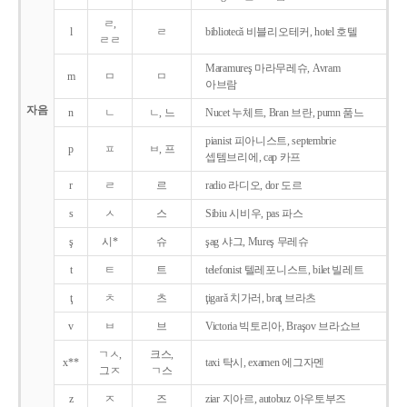
ㄹ,
l
ㄹ
bibliotecǎ 비블리오테커, hotel 호텔
ㄹㄹ
Maramureş 마라무레슈, Avram
m
ㅁ
ㅁ
아브람
자음
n
ㄴ
ㄴ, 느
Nucet 누체트, Bran 브란, pumn 품느
pianist 피아니스트, septembrie
p
ㅍ
ㅂ, 프
셉템브리에, cap 카프
r
ㄹ
르
radio 라디오, dor 도르
s
ㅅ
스
Sibiu 시비우, pas 파스
ş
시*
슈
şag 샤그, Mureş 무레슈
t
ㅌ
트
telefonist 텔레포니스트, bilet 빌레트
ţ
ㅊ
츠
ţigarǎ 치가러, braţ 브라츠
v
ㅂ
브
Victoria 빅토리아, Braşov 브라쇼브
ㄱㅅ,
크스,
x**
taxi 탁시, examen 에그자멘
그ㅈ
ㄱ스
z
ㅈ
즈
ziar 지아르, autobuz 아우토부즈