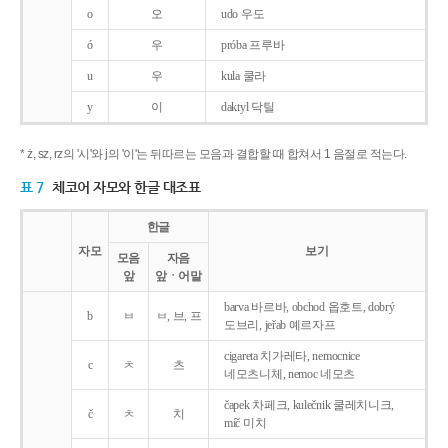
o
오
udo 우도
ó
우
próba 프루바
u
우
kula 쿨라
y
이
daktyl 닥틸
* ż, sz, rz의 '시'와 j의 '이'는 뒤따르는 모음과 결합할 때 합쳐서 1 음절로 적는다.
표 7
체코어 자모와 한글 대조표
한글
자모
보기
모음
자음
앞
앞ㆍ어말
barva 바르바, obchod 옵호트, dobrý
b
ㅂ
ㅂ, 브, 프
도브리, jeřab 예르자프
cigareta 치가레타, nemocnice
c
ㅊ
츠
네모츠니체, nemoc 네모츠
čapek 차페크, kulečnik 쿨레치니크,
č
ㅊ
치
míč 미치