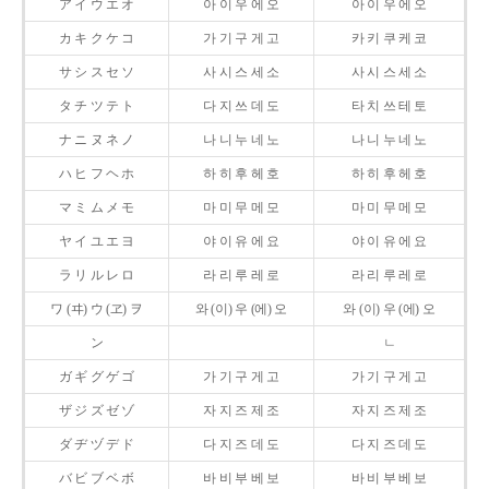
ア イ ウ エ オ
아 이 우 에 오
아 이 우 에 오
カ キ ク ケ コ
가 기 구 게 고
카 키 쿠 케 코
サ シ ス セ ソ
사 시 스 세 소
사 시 스 세 소
タ チ ツ テ ト
다 지 쓰 데 도
타 치 쓰 테 토
ナ ニ ヌ ネ ノ
나 니 누 네 노
나 니 누 네 노
ハ ヒ フ ヘ ホ
하 히 후 헤 호
하 히 후 헤 호
マ ミ ム メ モ
마 미 무 메 모
마 미 무 메 모
ヤ イ ユ エ ヨ
야 이 유 에 요
야 이 유 에 요
ラ リ ル レ ロ
라 리 루 레 로
라 리 루 레 로
ワ (ヰ) ウ (ヱ) ヲ
와 (이) 우 (에) 오
와 (이) 우 (에) 오
ン
ㄴ
ガ ギ グ ゲ ゴ
가 기 구 게 고
가 기 구 게 고
ザ ジ ズ ゼ ゾ
자 지 즈 제 조
자 지 즈 제 조
ダ ヂ ヅ デ ド
다 지 즈 데 도
다 지 즈 데 도
バ ビ ブ ベ ボ
바 비 부 베 보
바 비 부 베 보