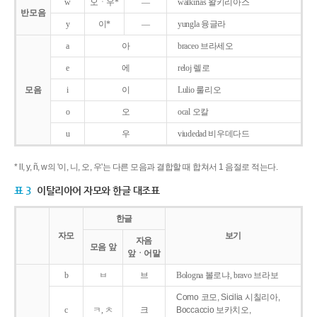
w
오ㆍ우*
―
walkirias 왈키리아스
반모음
y
이*
―
yungla 융글라
a
아
braceo 브라세오
e
에
reloj 렐로
모음
i
이
Lulio 룰리오
o
오
ocal 오칼
u
우
viudedad 비우데다드
* ll, y, ñ, w의 '이, 니, 오, 우'는 다른 모음과 결합할 때 합쳐서 1 음절로 적는다.
표 3
이탈리아어 자모와 한글 대조표
한글
자모
보기
자음
모음 앞
앞ㆍ어말
b
ㅂ
브
Bologna 볼로냐, bravo 브라보
Como 코모, Sicilia 시칠리아,
c
ㅋ, ㅊ
크
Boccaccio 보카치오,