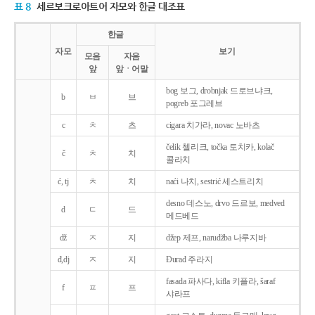
표 8
세르보크로아트어 자모와 한글 대조표
한글
자모
보기
모음
자음
앞
앞ㆍ어말
bog 보그, drobnjak 드로브냐크,
b
ㅂ
브
pogreb 포그레브
c
ㅊ
츠
cigara 치가라, novac 노바츠
čelik 첼리크, točka 토치카, kolač
č
ㅊ
치
콜라치
ć, tj
ㅊ
치
naći 나치, sestrić 세스트리치
desno 데스노, drvo 드르보, medved
d
ㄷ
드
메드베드
dž
ㅈ
지
džep 제프, narudžba 나루지바
đ,dj
ㅈ
지
Ðurađ 주라지
fasada 파사다, kifla 키플라, šaraf
f
ㅍ
프
샤라프