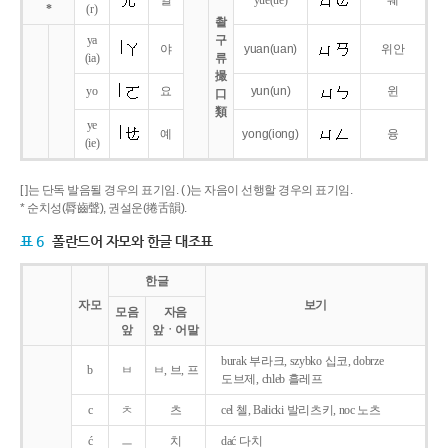
얼
yue
(ue)
웨
*
(r)
촬
ya
구
야
yuan
(uan)
위안
(ia)
류
撮
yo
요
yun
(un)
윈
口
類
ye
예
yong
(iong)
융
(ie)
[ ]는 단독 발음될 경우의 표기임. ( )는 자음이 선행할 경우의 표기임.
* 순치성(脣齒聲), 권설운(捲舌韻).
표 6
폴란드어 자모와 한글 대조표
한글
자모
보기
모음
자음
앞
앞ㆍ어말
burak 부라크, szybko 십코, dobrze
b
ㅂ
ㅂ, 브, 프
도브제, chleb 흘레프
c
ㅊ
츠
cel 첼, Balicki 발리츠키, noc 노츠
ć
ㅡ
치
dać 다치