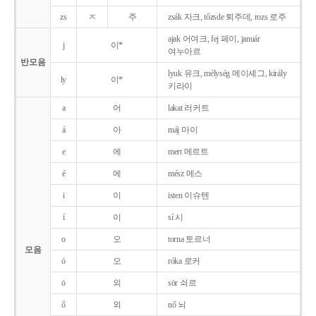
zs
ㅈ
주
zsák 자크, tőzsde 퇴주데, rozs 로주
ajak 어여크, fej 페이, január
j
이*
여누아르
반모음
lyuk 유크, mélység 메이셰그, király
ly
이*
키라이
a
어
lakat 러커트
á
아
máj 마이
e
에
mert 메르트
é
에
mész 메스
i
이
isten 이슈텐
í
이
sí 시
o
오
torna 토르너
모음
ó
오
róka 로커
ö
외
sör 쇠르
ő
외
nő 뇌