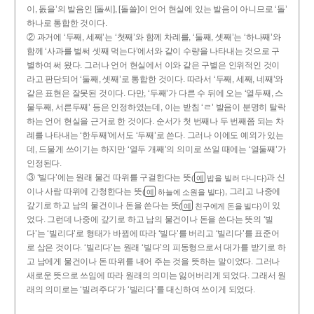
이, 돐을’의 발음인 [돌씨], [돌쓸]이 언어 현실에 있는 발음이 아니므로 ‘돌’
하나로 통합한 것이다.
② 과거에 ‘두째, 세째’는 ‘첫째’와 함께 차례를, ‘둘째, 셋째’는 ‘하나째’와
함께 ‘사과를 벌써 셋째 먹는다’에서와 같이 수량을 나타내는 것으로 구
별하여 써 왔다. 그러나 언어 현실에서 이와 같은 구별은 인위적인 것이
라고 판단되어 ‘둘째, 셋째’로 통합한 것이다. 따라서 ‘두째, 세째, 네째’와
같은 표현은 잘못된 것이다. 다만, ‘두째’가 다른 수 뒤에 오는 ‘열두째, 스
물두째, 서른두째’ 등은 인정하였는데, 이는 받침 ‘ㄹ’ 발음이 분명히 탈락
하는 언어 현실을 근거로 한 것이다. 순서가 첫 번째나 두 번째쯤 되는 차
례를 나타내는 ‘한두째’에서도 ‘두째’로 쓴다. 그러나 이에도 예외가 있는
데, 드물게 쓰이기는 하지만 ‘열두 개째’의 의미로 쓰일 때에는 ‘열둘째’가
인정된다.
③ ‘빌다’에는 원래 물건 따위를 구걸한다는 뜻
과 신
(
밥을 빌러 다니다)
예
이나 사람 따위에 간청한다는 뜻
, 그리고 나중에
(
하늘에 소원을 빌다)
예
갚기로 하고 남의 물건이나 돈을 쓴다는 뜻
이 있
(
친구에게 돈을 빌다)
예
었다. 그런데 나중에 갚기로 하고 남의 물건이나 돈을 쓴다는 뜻의 ‘빌
다’는 ‘빌리다’로 형태가 바뀜에 따라 ‘빌다’를 버리고 ‘빌리다’를 표준어
로 삼은 것이다. ‘빌리다’는 원래 ‘빌다’의 피동형으로서 대가를 받기로 하
고 남에게 물건이나 돈 따위를 내어 주는 것을 뜻하는 말이었다. 그러나
새로운 뜻으로 쓰임에 따라 원래의 의미는 잃어버리게 되었다. 그래서 원
래의 의미로는 ‘빌려주다’가 ‘빌리다’를 대신하여 쓰이게 되었다.