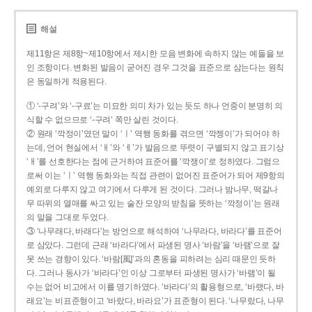
해설
제11항은 제8항~제10항에서 제시한 모음 변화에 속하지 않는 예들을 보
인 조항이다. 변화된 발음이 굳어진 경우 그것을 표준으로 삼는다는 원칙
은 동일하게 적용된다.
① ‘-구려’와 ‘-구료’는 미묘한 의미 차가 있는 듯도 하나 언중이 분명히 의
식할 수 없으므로 ‘-구려’ 쪽만 살린 것이다.
② 원래 ‘깍정이’였던 말이 ‘ㅣ’ 역행 동화를 겪으면 ‘깍젱이’가 되어야 하
는데, 언어 현실에서 ‘ㅐ’와 ‘ㅔ’가 발음으로 뚜렷이 구별되지 않고 표기상
‘ㅐ’를 선호한다는 점에 근거하여 표준어를 ‘깍쟁이’로 정하였다. 그럼으
로써 이는 ‘ㅣ’ 역행 동화와는 직접 관련이 없어진 표준어가 되어 제9항의
예외로 다루지 않고 여기에서 다루게 된 것이다. 그러나 밤나무, 떡갈나
무 따위의 열매를 싸고 있는 술잔 모양의 받침을 뜻하는 ‘깍정이’는 원래
의 말을 그대로 두었다.
③ ‘나무래다, 바래다’는 방언으로 해석하여 ‘나무라다, 바라다’를 표준어
로 삼았다. 그런데 근래 ‘바라다’에서 파생된 명사 ‘바람’을 ‘바램’으로 잘
못 쓰는 경향이 있다. ‘바람[風]’과의 혼동을 피하려는 심리 때문인 듯하
다. 그러나 동사가 ‘바라다’인 이상 그로부터 파생된 명사가 ‘바램’이 될
수는 없어 비고에서 이를 명기하였다. ‘바라다’의 활용형으로, ‘바랬다, 바
래요’는 비표준형이고 ‘바랐다, 바라요’가 표준형이 된다. ‘나무랐다, 나무