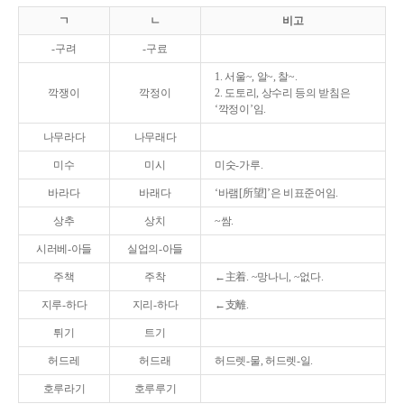
ㄱ
ㄴ
비고
-구려
-구료
1. 서울~, 알~, 찰~.
깍쟁이
깍정이
2. 도토리, 상수리 등의 받침은
‘깍정이’임.
나무라다
나무래다
미수
미시
미숫-가루.
바라다
바래다
‘바램[所望]’은 비표준어임.
상추
상치
~쌈.
시러베-아들
실업의-아들
주책
주착
←主着. ~망나니, ~없다.
지루-하다
지리-하다
←支離.
튀기
트기
허드레
허드래
허드렛-물, 허드렛-일.
호루라기
호루루기