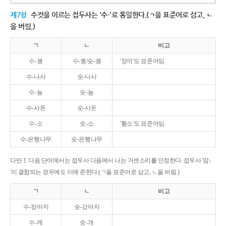
제7항
수컷을 이르는 접두사는 '수-'로 통일한다.(ㄱ을 표준어로 삼고, ㄴ
을 버림.)
ㄱ
ㄴ
비고
수-꿩
수-퀑/숫-꿩
'장끼'도 표준어임.
수-나사
숫-나사
수-놈
숫-놈
수-사돈
숫-사돈
수-소
숫-소
'황소'도 표준어임.
수-은행나무
숫-은행나무
다만 1. 다음 단어에서는 접두사 다음에서 나는 거센소리를 인정한다. 접두사 '암-
'이 결합되는 경우에도 이에 준한다.(ㄱ을 표준어로 삼고, ㄴ을 버림.)
ㄱ
ㄴ
비고
수-캉아지
숫-강아지
수-캐
숫-개