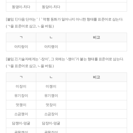
동댕이-치다
동당이-치다
[붙임 1] 다음 단어는 ‘ㅣ’ 역행 동화가 일어나지 아니한 형태를 표준어로 삼는다.
(ㄱ을 표준어로 삼고, ㄴ을 버림.)
ㄱ
ㄴ
비고
아지랑이
아지랭이
[붙임 2] 기술자에게는 ‘-장이’, 그 외에는 ‘-쟁이’가 붙는 형태를 표준어로 삼는다.
(ㄱ을 표준어로 삼고, ㄴ을 버림.)
ㄱ
ㄴ
비고
미장이
미쟁이
유기장이
유기쟁이
멋쟁이
멋장이
소금쟁이
소금장이
담쟁이-덩굴
담장이-덩굴
골목쟁이
골목장이