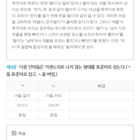
목적어로 취한다. 반면 ‘떨다’는 달려 있거나 붙어 있는 것을 쳐서 떼어 낸
다는 뜻으로, ‘먼지, 재’ 등과 같이 떨어져 나가는 대상을 목적어로 취한
다. 따라서 ‘먼지를 떨기 위해 옷을 털다’와 같이 쓸 수 있다. 이러한 쓰임
을 고려하면 ‘재떨이, 먼지떨이’가 올바른 표기가 된다. 그러나 ‘재물’이
목적어로 쓰이는 경우에는 유사한 의미로도 쓰인다. ‘털다’는 ‘남이 가진
재물을 몽땅 빼앗거나 그것이 보관된 장소를 모조리 뒤지어 훔치다’를,
‘떨다’는 ‘남에게서 재물을 모조리 훔치거나 빼앗다’를 뜻한다. 다만, ‘먹
다’와 결합해 합성어로 쓸 때에는 ‘털어먹다’로 쓴다.
제4항
다음 단어들은 거센소리로 나지 않는 형태를 표준어로 삼는다.(ㄱ
을 표준어로 삼고, ㄴ을 버림.)
ㄱ
ㄴ
비고
가을-갈이
가을-카리
거시기
거시키
분침
푼침
해설