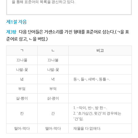
을 통해 표준어의 목록을 갱신하고 있다.
제1절 자음
제3항
다음 단어들은 거센소리를 가진 형태를 표준어로 삼는다.(ㄱ을 표
준어로 삼고, ㄴ을 버림.)
ㄱ
ㄴ
비고
끄나풀
끄나불
나팔-꽃
나발-꽃
녘
녁
동~, 들~, 새벽~, 동틀 ~.
부엌
부억
살-쾡이
삵-괭이
1. ~막이, 빈~, 방 한 ~.
칸
간
2. ‘초가삼간, 윗간’의 경우에는
‘간’임.
털어-먹다
떨어-먹다
재물을 다 없애다.