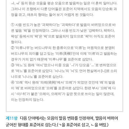
ㅘ, ㅝ’ 등의 원순 모음을 평순 모음으로 발음하는 일은 더 흔히 일어난다.
그러나 이 조항에서 다룬 단어들은 표준어 지역에서도 모음의 단순화 과
정을 겪고, 애초의 형태는 들어 보기 어렵게 된 것들이다.
① 사용 빈도가 높은 ‘괴퍅하다’는 ‘괴팍하다’로 발음이 바뀌었으므로 바
뀐 발음 ‘팍’을 인정하였다. 그러나 사용 빈도가 낮은 ‘강퍅하다, 퍅하다,
퍅성’ 등에서의 ‘퍅’은 ‘팍’으로 발음되지 않으므로 ‘퍅’이 아직도 표준어
형이다.
② ‘미류나무’는 버드나무의 한 종류이므로 ‘미류’는 어원적으로 분명히
버드나무의 의미를 담고 있는 ‘미류(美柳)’인데 이제 ‘미류’라고 발음하는
경우가 거의 없기 때문에 ‘미루나무’를 표준어로 삼았다.
③ ‘여느’도 원래 ‘여늬’였으나 이중 모음 ‘ㅢ’가 단모음 ‘ㅡ’로 변하였으므
로 ‘여느’를 표준어로 삼았다. ‘늬나노’의 ‘늬’도 언어 현실에서 [니]로 소리
나므로 ‘니나노’를 표준어로 삼는다.
④ ‘으례’ 역시 원래 ‘의례(依例)’에서 ‘으례’가 되었던 것인데 ‘례’의 발음
이 ‘레’로 바뀌었으므로 ‘으레’를 표준어로 삼았다. 한편 부사 ‘으레’에 다
시 ‘-이/-히’가 붙은 ‘으레이, 으레히’가 같은 뜻으로 쓰이는 일이 많은데,
이는 인정하지 않는다.
제11항
다음 단어에서는 모음의 발음 변화를 인정하여, 발음이 바뀌어
굳어진 형태를 표준어로 삼는다.(ㄱ을 표준어로 삼고, ㄴ을 버림.)