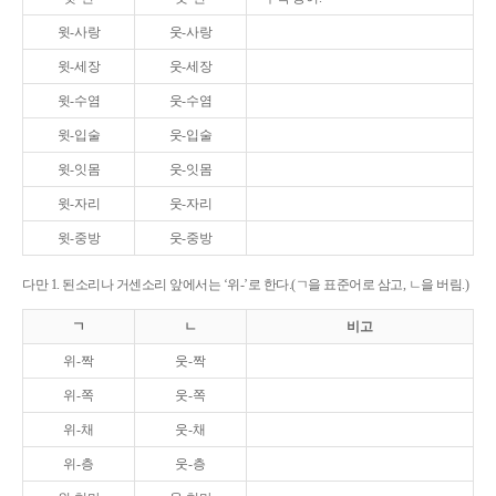
윗-사랑
웃-사랑
윗-세장
웃-세장
윗-수염
웃-수염
윗-입술
웃-입술
윗-잇몸
웃-잇몸
윗-자리
웃-자리
윗-중방
웃-중방
다만 1. 된소리나 거센소리 앞에서는 ‘위-’로 한다.(ㄱ을 표준어로 삼고, ㄴ을 버림.)
ㄱ
ㄴ
비고
위-짝
웃-짝
위-쪽
웃-쪽
위-채
웃-채
위-층
웃-층