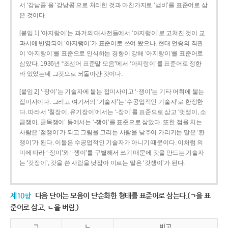
서 ‘강남콩’을 ‘강낭콩’으로 처리한 것과 마찬가지로 ‘냄비’를 표준어로 삼
은 것이다.
[붙임 1] ‘아지랑이’는 과거의 대사전들에서 ‘아지랭이’로 고쳐진 것이 교
과서에 반영되어 ‘아지랭이’가 표준어로 쓰여 왔으나, 현대 언중의 직관
이 ‘아지랑이’를 표준으로 인식하는 경향이 강해 ‘아지랑이’를 표준어로
삼았다. 1936년 “조선어 표준말 모음”에서 ‘아지랑이’를 표준어로 정한
바 있었는데 그것으로 되돌아간 것이다.
[붙임 2] ‘-장이’는 기술자에 붙는 접미사이고 ‘-쟁이’는 기타 어휘에 붙는
접미사이다. 그리고 여기서의 ‘기술자’는 ‘수공업적인 기술자’로 한정한
다. 따라서 ‘칠장이, 유기장이’에서는 ‘-장이’를 표준으로 삼고 ‘멋쟁이, 소
금쟁이, 골목쟁이’ 등에서는 ‘-쟁이’를 표준으로 삼았다. 또한 점을 치는
사람은 ‘점쟁이’가 되고 그림을 그리는 사람을 낮추어 가리키는 말은 ‘환
쟁이’가 된다. 이들은 수공업적인 기술자가 아니기 때문이다. 이처럼 의
미에 따라 ‘-장이’와 ‘-쟁이’를 구별해서 쓰기 때문에 갓을 만드는 기술자
는 ‘갓장이’, 갓을 쓴 사람을 낮잡아 이르는 말은 ‘갓쟁이’가 된다.
제10항
다음 단어는 모음이 단순화한 형태를 표준어로 삼는다.(ㄱ을 표
준어로 삼고, ㄴ을 버림.)
ㄱ
ㄴ
비고