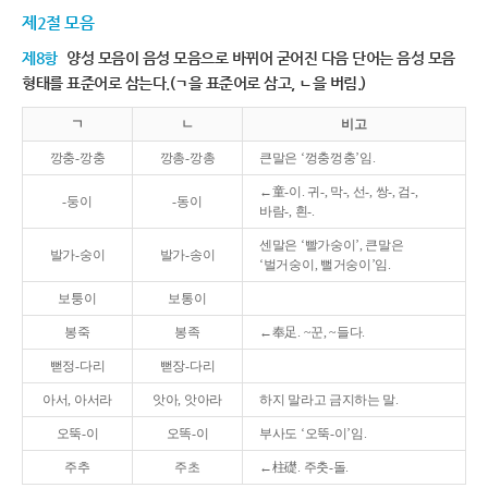
제2절 모음
제8항
양성 모음이 음성 모음으로 바뀌어 굳어진 다음 단어는 음성 모음
형태를 표준어로 삼는다.(ㄱ을 표준어로 삼고, ㄴ을 버림.)
ㄱ
ㄴ
비고
깡충-깡충
깡총-깡총
큰말은 ‘껑충껑충’임.
←童-이. 귀-, 막-, 선-, 쌍-, 검-,
-둥이
-동이
바람-, 흰-.
센말은 ‘빨가숭이’, 큰말은
발가-숭이
발가-송이
‘벌거숭이, 뻘거숭이’임.
보퉁이
보통이
봉죽
봉족
←奉足. ~꾼, ~들다.
뻗정-다리
뻗장-다리
아서, 아서라
앗아, 앗아라
하지 말라고 금지하는 말.
오뚝-이
오똑-이
부사도 ‘오뚝-이’임.
주추
주초
←柱礎. 주춧-돌.