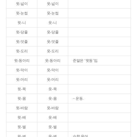
윗-넓이
웃-넓이
윗-눈썹
웃-눈썹
윗-니
웃-니
윗-당줄
웃-당줄
윗-덧줄
웃-덧줄
윗-도리
웃-도리
윗-동아리
웃-동아리
준말은 ‘윗동’임.
윗-막이
웃-막이
윗-머리
웃-머리
윗-목
웃-목
윗-몸
웃-몸
~ 운동.
윗-바람
웃-바람
윗-배
웃-배
윗-벌
웃-벌
윗-변
웃-변
수학 용어.