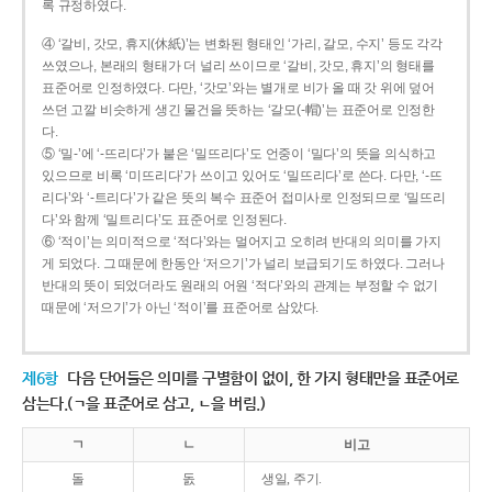
록 규정하였다.
④ ‘갈비, 갓모, 휴지(休紙)’는 변화된 형태인 ‘가리, 갈모, 수지’ 등도 각각
쓰였으나, 본래의 형태가 더 널리 쓰이므로 ‘갈비, 갓모, 휴지’의 형태를
표준어로 인정하였다. 다만, ‘갓모’와는 별개로 비가 올 때 갓 위에 덮어
쓰던 고깔 비슷하게 생긴 물건을 뜻하는 ‘갈모(-帽)’는 표준어로 인정한
다.
⑤ ‘밀-’에 ‘-뜨리다’가 붙은 ‘밀뜨리다’도 언중이 ‘밀다’의 뜻을 의식하고
있으므로 비록 ‘미뜨리다’가 쓰이고 있어도 ‘밀뜨리다’로 쓴다. 다만, ‘-뜨
리다’와 ‘-트리다’가 같은 뜻의 복수 표준어 접미사로 인정되므로 ‘밀뜨리
다’와 함께 ‘밀트리다’도 표준어로 인정된다.
⑥ ‘적이’는 의미적으로 ‘적다’와는 멀어지고 오히려 반대의 의미를 가지
게 되었다. 그 때문에 한동안 ‘저으기’가 널리 보급되기도 하였다. 그러나
반대의 뜻이 되었더라도 원래의 어원 ‘적다’와의 관계는 부정할 수 없기
때문에 ‘저으기’가 아닌 ‘적이’를 표준어로 삼았다.
제6항
다음 단어들은 의미를 구별함이 없이, 한 가지 형태만을 표준어로
삼는다.(ㄱ을 표준어로 삼고, ㄴ을 버림.)
ㄱ
ㄴ
비고
돌
돐
생일, 주기.