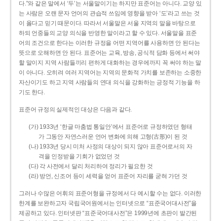
다.”와 같은 말에서 ‘두’는 서울말이기는 하지만 표준어는 아니다. 교양 있
는 사람은 오랜 문자 언어의 관습적 쓰임에 영향을 받아 ‘도’라고 쓰는 것
이 옳다고 믿기 때문이다. 따라서 서울말은 서울 지역의 말을 바탕으로
하되 언중들의 교양 의식을 반영한 말이라고 할 수 있다. 서울말을 표준
어의 조건으로 한다는 이러한 규정을 어떤 지역어를 사용하면 안 된다는
뜻으로 오해하면 안 된다. 표준어는 교육, 방송, 공식적 담화 등에서 써야
할 말이지 지역 사람들끼리 편하게 대화하는 경우에까지 꼭 써야 하는 말
이 아니다. 오히려 여러 지역어는 지역의 문화적 가치를 보존하는 소중한
자산이기도 하고 지역 사람들의 연대 의식을 강화하는 긍정적 기능을 하
기도 한다.
표준어 규정의 실제적인 대상은 다음과 같다.
(가) 1933년 ‘한글 마춤법 통일안’에서 표준어로 규정하였던 형태
가 그동안 자연스러운 언어 변화에 의해 고형(古形)이 된 것
(나) 1933년 당시 미처 사정의 대상이 되지 않아 표준어로서의 자
격을 인정받을 기회가 없었던 것
(다) 각 사전에서 달리 처리하여 정리가 필요한 것
(라) 방언, 신조어 등이 세력을 얻어 표준어 자리를 굳혀 가던 것
그러나 수많은 어휘의 표준어형을 규정에서 다 예시할 수는 없다. 이러한
한계를 보완하고자 국립국어원에서는 인터넷으로 “표준국어대사전”을
제공하고 있다. 인터넷판 “표준국어대사전”은 1999년에 초판이 발간된