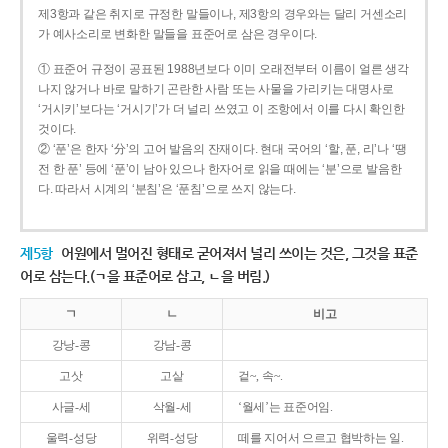
제3항과 같은 취지로 규정한 말들이나, 제3항의 경우와는 달리 거센소리
가 예사소리로 변화한 말들을 표준어로 삼은 경우이다.
① 표준어 규정이 공표된 1988년보다 이미 오래전부터 이름이 얼른 생각
나지 않거나 바로 말하기 곤란한 사람 또는 사물을 가리키는 대명사로
‘거시키’보다는 ‘거시기’가 더 널리 쓰였고 이 조항에서 이를 다시 확인한
것이다.
② ‘푼’은 한자 ‘分’의 고어 발음의 잔재이다. 현대 국어의 ‘할, 푼, 리’나 ‘땡
전 한 푼’ 등에 ‘푼’이 남아 있으나 한자어로 읽을 때에는 ‘분’으로 발음한
다. 따라서 시계의 ‘분침’은 ‘푼침’으로 쓰지 않는다.
제5항
어원에서 멀어진 형태로 굳어져서 널리 쓰이는 것은, 그것을 표준
어로 삼는다.(ㄱ을 표준어로 삼고, ㄴ을 버림.)
ㄱ
ㄴ
비고
강낭-콩
강남-콩
고삿
고샅
겉~, 속~.
사글-세
삭월-세
‘월세’는 표준어임.
울력-성당
위력-성당
떼를 지어서 으르고 협박하는 일.