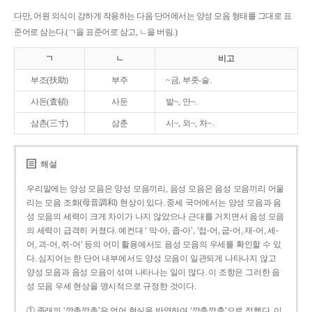
다만, 어원 의식이 강하게 작용하는 다음 단어에서는 양성 모음 형태를 그대로 표
준어로 삼는다.(ㄱ을 표준어로 삼고, ㄴ을 버림.)
ㄱ
ㄴ
비고
부조(扶助)
부주
~금, 부좃-술.
사돈(査頓)
사둔
밭~, 안~.
삼촌(三寸)
삼춘
시~, 외~, 처~.
해설
우리말에는 양성 모음은 양성 모음끼리, 음성 모음은 음성 모음끼리 어울
리는 모음 조화(母音調和) 현상이 있다. 중세 국어에서는 양성 모음과 음
성 모음의 세력이 크게 차이가 나지 않았으나 근대를 거치면서 음성 모음
의 세력이 급격히 커졌다. 예컨대 ‘ 막-아, 좁-아’, ‘접-어, 굽-어, 재-어, 세-
어, 괴-어, 쥐-어’ 등의 어미 활용에서도 음성 모음의 우세를 확인할 수 있
다. 심지어는 한 단어 내부에서도 양성 모음이 일관되게 나타나지 않고
양성 모음과 음성 모음이 섞여 나타나는 일이 많다. 이 조항은 그러한 음
성 모음 우세 현상을 명시적으로 규정한 것이다.
① 종래의 ‘깡총깡총’은 언어 현실을 반영하여 ‘깡충깡충’으로 정했다. 이