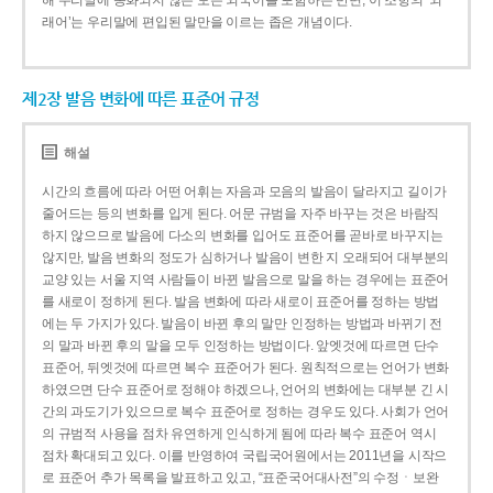
해 우리말에 동화되지 않은 모든 외국어를 포함하는 반면, 이 조항의 ‘외
래어’는 우리말에 편입된 말만을 이르는 좁은 개념이다.
제2장 발음 변화에 따른 표준어 규정
해설
시간의 흐름에 따라 어떤 어휘는 자음과 모음의 발음이 달라지고 길이가
줄어드는 등의 변화를 입게 된다. 어문 규범을 자주 바꾸는 것은 바람직
하지 않으므로 발음에 다소의 변화를 입어도 표준어를 곧바로 바꾸지는
않지만, 발음 변화의 정도가 심하거나 발음이 변한 지 오래되어 대부분의
교양 있는 서울 지역 사람들이 바뀐 발음으로 말을 하는 경우에는 표준어
를 새로이 정하게 된다. 발음 변화에 따라 새로이 표준어를 정하는 방법
에는 두 가지가 있다. 발음이 바뀐 후의 말만 인정하는 방법과 바뀌기 전
의 말과 바뀐 후의 말을 모두 인정하는 방법이다. 앞엣것에 따르면 단수
표준어, 뒤엣것에 따르면 복수 표준어가 된다. 원칙적으로는 언어가 변화
하였으면 단수 표준어로 정해야 하겠으나, 언어의 변화에는 대부분 긴 시
간의 과도기가 있으므로 복수 표준어로 정하는 경우도 있다. 사회가 언어
의 규범적 사용을 점차 유연하게 인식하게 됨에 따라 복수 표준어 역시
점차 확대되고 있다. 이를 반영하여 국립국어원에서는 2011년을 시작으
로 표준어 추가 목록을 발표하고 있고, “표준국어대사전”의 수정ㆍ보완