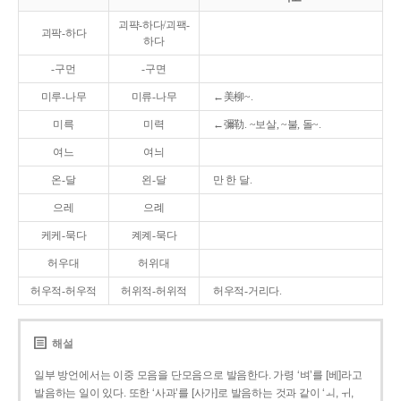
괴퍅-하다/괴팩-
괴팍-하다
하다
-구먼
-구면
미루-나무
미류-나무
←美柳~.
미륵
미력
←彌勒. ~보살, ~불, 돌~.
여느
여늬
온-달
왼-달
만 한 달.
으레
으례
케케-묵다
켸켸-묵다
허우대
허위대
허우적-허우적
허위적-허위적
허우적-거리다.
해설
일부 방언에서는 이중 모음을 단모음으로 발음한다. 가령 ‘벼’를 [베]라고
발음하는 일이 있다. 또한 ‘사과’를 [사가]로 발음하는 것과 같이 ‘ㅚ, ㅟ,