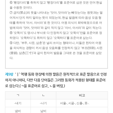
⑥ ‘뻗장다리’를 취하지 않고 ‘뻗정다리’를 표준어로 삼은 것은 언어 현실
을 수용한 것이다.
⑦ 금지(禁止)의 뜻을 나타내는 ‘앗아, 앗아라’는 빼앗는다는 원뜻과는 멀
어져서 단지 하지 말라는 뜻이 되었는데, 현실 발음에 따라 음성 모음 형
태를 취하여 ‘아서, 아서라’로 한 것이다. 어원 의식이 희박해졌으므로 어
법에 따라 ‘앗어, 앗어라’와 같이 적지 않고 ‘아서, 아서라’와 같이 적는다.
⑧ ‘오똑이’도 명사나 부사로 다 인정하지 않고 ‘오뚝이’만을 표준어로 정
하였다. ‘오똑하다’도 취하지 않고 ‘오뚝하다’를 표준어로 삼는다.
⑨ 다만, ‘부주, 사둔, 삼춘’은 널리 쓰이는 형태이나, 이들은 한자어 어원
을 의식하는 경향이 커서 음성 모음화를 인정하지 않고 ‘부조(扶助), 사돈
(査頓), 삼촌(三寸)’과 같이 한자어 발음을 그대로 쓴 것을 표준어로 삼았
다.
제9항
‘ㅣ’ 역행 동화 현상에 의한 발음은 원칙적으로 표준 발음으로 인정
하지 아니하되, 다만 다음 단어들은 그러한 동화가 적용된 형태를 표준어
로 삼는다.(ㄱ을 표준어로 삼고, ㄴ을 버림.)
ㄱ
ㄴ
비고
-내기
-나기
서울-, 시골-, 신출-, 풋-.
냄비
남비