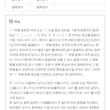
발목쟁이
발목장이
해설
‘ㅣ’ 역행 동화란 뒤에 오는 ‘ㅣ’ 모음 혹은 반모음 ‘ㅣ[j]’에 동화되어 앞에
있는 ‘ㅏ, ㅓ, ㅗ, ㅜ, ㅡ’가 각각 ‘ㅐ, ㅔ, ㅚ, ㅟ, ㅣ’로 바뀌는 현상을 말한다.
가령, ‘아비, 어미, 고기, 죽이다, 끓이다’는 자주 [애비], [에미], [괴기], [쥐기
다], [끼리다]로 발음된다. ‘ㅣ’ 역행 동화는 전국적으로 자주 일어나는 현
상이다. 체언에 조사가 붙은 ‘밥이’를 [배비]와 같이 발음하는 경우는 일부
지역에 국한되어 있으나, 한 단어 안에서는 ‘ㅣ’ 역행 동화가 자주 일어난
다. 그러나 대부분 주의해서 발음하면 피할 수 있는 발음이므로 그 동화
형을 표준어로 삼기 어렵다. 또한 이 동화 현상은 매우 광범위하여 그 동
화형을 다 표준어로 인정하면 오히려 혼란을 일으킬 우려도 있다. 그리하
여 ‘ㅣ’ 역행 동화 현상을 인정하는 표준어는 최소화하였다.
① ‘-나기’는, 서울에서 났다는 뜻의 ‘서울나기’는 그대로 쓰임 직하지만
‘신출나기, 풋나기’는 어색하므로 일률적으로 ‘-내기’를 표준으로 삼았다.
‘여간내기, 보통내기, 새내기’ 등의 어휘에서도 마찬가지로 ‘-내기’를 표준
으로 삼는다.
② ‘남비’는 종래 일본어 ‘나베[鍋]’에서 온 말이라 하여 원형을 의식해서
처리했던 것이나, 현대에는 어원 의식이 거의 사라졌다. 따라서 제5항에