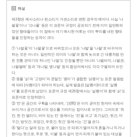
해설
제3항은 예사소리나 된소리가 거센소리로 변한 경우의 예이다. 사실 ‘나
팔꽃’이나 ‘끄나풀’ 등은 이 표준어 규정이 공표되기 전에 이미 일반화되
었던 형태들이다. 이 점에서 여기 예시한 어휘는 이미 뿌리를 내린 형태
들을 인정하는 성격이 크다.
① ‘나발꽃’이 ‘나팔꽃’으로 바뀌었으나 모든 ‘나발’을 ‘나팔’로 바꾸어야
하는 것은 아니다. 일반적인 의미의 ‘나팔’과 함께 놋쇠로 긴 대롱처럼 만
든 전통 관악기의 하나인 ‘나발’도 인정될 뿐만 아니라 ‘나팔바지, 나팔관,
나팔벌레’ 등과 ‘개나발, 병나발’ 등의 합성어에서도 각각 구별되어 쓰인
다.
② 동물 ‘삵’과 ‘고양이’의 준말인 ‘괭이’가 결합한 ‘삵괭이’는 표준 발음법
에 따라 [삭꽹이]가 되어야 하는데, 실제 발음은 [살쾡이]이므로 ‘살쾡
이’를 표준어로 삼았다. 표준어 규정 제26항에서는 ‘살쾡이’와 함께 ‘삵’도
표준어로 인정하였다.
③ ‘칸’은 공간의 구획을 나타내며, ‘간(間)’은 이미 굳어진 한자어 속에서
쓰이거나 공간으로서의 장소를 가리키는 접미사로 쓰인다. 그러므로 ‘위
칸, 한 칸 벌리다, 비어 있는 칸’ 등에서는 ‘칸’을 쓰고 ‘초가삼간, 뒷간, 마
구간, 방앗간, 외양간, 푸줏간, 헛간’ 등에서는 ‘간’을 쓴다.
④ ‘털다’는 달려 있는 것, 붙어 있는 것 따위가 떨어지게 흔들거나 치거나
한다는 뜻으로, 주로 ‘옷, 이불’ 등과 같이 먼지 따위가 붙어 있는 대상을