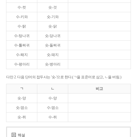
수-컷
숫-것
수-키와
숫-기와
수-탉
숫-닭
수-탕나귀
숫-당나귀
수-톨쩌귀
숫-돌쩌귀
수-퇘지
숫-돼지
수-평아리
숫-병아리
다만 2. 다음 단어의 접두사는 '숫-'으로 한다.(ㄱ을 표준어로 삼고, ㄴ을 버림.)
ㄱ
ㄴ
비고
숫-양
수-양
숫-염소
수-염소
숫-쥐
수-쥐
해설