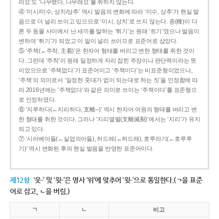
라요’도 ‘나무랬다, 나무래요’를 취하지 않는다.
④ ‘미시/미수, 상치/상추’ 역시 발음의 변화에 따라 ‘미수, 상추’가 현실 발
음으로 더 널리 쓰이고 있으므로 ‘미시, 상치’로 쓰지 않는다. 종(種)이 다
른 두 동물 사이에서 난 새끼를 말하는 ‘튀기’는 원래 ‘트기’였으나 발음이
변하여 ‘튀기’가 되었고 이 말이 널리 쓰이므로 표준어로 삼았다.
⑤ ‘주책(←주착, 主着)’은 한자어 형태를 버리고 변한 형태를 취한 것이
다. 그런데 ‘주착’이 원래 일정하게 자리 잡힌 주장이나 판단력이라는 뜻
이었으므로 ‘주책없다’가 표준어이고 ‘주책이다’는 비표준형이었으나,
‘주책’의 의미로서 ‘일정한 줏대가 없이 되는대로 하는 짓’을 인정함에 따
라 2016년에는 ‘주책없다’와 같은 의미로 쓰이는 ‘주책이다’를 표준형으
로 인정하였다.
⑥ ‘지루하다(←지리하다, 支離--)’ 역시 한자어 어원의 형태를 버리고 변
한 형태를 취한 것이다. 그러나 ‘지리멸렬(支離滅裂)’에서는 ‘지리’가 유지
되고 있다.
⑦ ‘시러베아들(←실업의아들), 허드레(←허드래), 호루라기(←호루루
기)’ 역시 변화된 후의 현실 발음을 반영한 표준어이다.
제12항
‘웃-’ 및 ‘윗-’은 명사 ‘위’에 맞추어 ‘윗-’으로 통일한다.(ㄱ을 표준
어로 삼고, ㄴ을 버림.)
ㄱ
ㄴ
비고