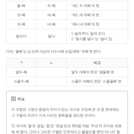
둘-째
두-째
‘제2, 두 개째’의 뜻.
셋-째
세-째
‘제3, 세 개째’의 뜻.
넷-째
네-째
‘제4, 네 개째’의 뜻.
1. 빌려주다, 빌려 오다.
빌리다
빌다
2. ‘용서를 빌다’는 ‘빌다’임.
다만, ‘둘째’는 십 단위 이상의 서수사에 쓰일 때에 ‘두째’로 한다.
ㄱ
ㄴ
비고
열두-째
열두 개째의 뜻은 ‘열둘째’로.
스물두-째
스물두 개째의 뜻은 ‘스물둘째’로.
해설
이 조항은 그동안 용법의 차이가 있는 것으로 규정해 온 것 중 현재에는
그 구별의 의의가 거의 사라진 항목들을 정리한 것이다.
① 과거에 ‘돌’은 생일, ‘돐’은 ‘한글 반포 500돐’처럼 ‘주년’의 의미로 세분
해 써 왔다. 그러나 그러한 구별은 인위적이고 불필요할 뿐만 아니라 ‘돐