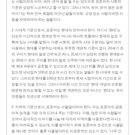
는 사람이라도 비어, 속어, 은어 등을 쓸 수는 있으므로 표준어의 사회적
기준은 상당히 느슨하다고 할 수 있다. 그러나 비어, 속어, 은어 등은 표준
어이기는 하되 언어 예절에 어긋난 말들이므로, 교양 있는 사람이라면 사
용을 자제하여야 하는 말들이다.
2. 시대적 기준으로서, 표준어는 현대의 언어여야 한다. 여기서 ‘현대’는
단순히 시간적으로 현재란 뜻이 아니라 역사적 흐름에서 현재와 같은 구
획에 있는 시대를 말한다. 다른 사회적, 경제적 시대 구분과는 달리 언어
사용에서 현대를 구분하는 데에는 뚜렷한 객관적 기준이 없다. 20세기 초
의 구어가 현대의 말로 간주되곤 하나, 21세기가 상당히 진행된 현재로서
는 20세기 초의 구어를 현대의 말로 간주하기에 어려움이 있다. 한 시대
에 최대 4세대가 공존할 수 있으므로 세대 간 시간 차를 30년 남짓으로
잡으면 넉넉잡아 100년 정도의 시간 차가 있는 말들이 한 시대에 쓰일 수
있다. 그러므로 현대를 100년 전으로부터 현재 시점까지의 기간으로 규
정할 수도 있을 것이다. 그러나 이러한 시간 인식은 ‘현대’ 개념의 모호함
때문에 편의상 행할 수 있는 것일 뿐 객관적인 것은 아니다. ‘현대’는 국어
언중들의 직관으로 이해하여야 한다.
3. 지역적 기준으로서, 표준어는 서울말이어야 한다. 이는 표준어의 공용
어적 성격을 가장 크게 드러내 주는 기준이다. 가령, 많은 지역 사람들이
모여서 공식적인 이야기를 나눌 때 각자의 지역어를 사용한다면 의사소
통이 어려워질 수 있는데, 이를 방지하기 위해 표준어의 조건으로 서울말
을 제시한 것이다. 물론 서울말이라도 비표준적인 요소가 있다. “나두 간