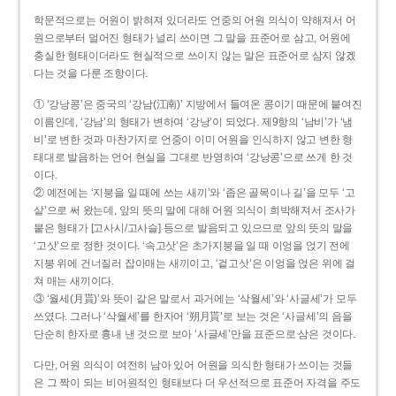
학문적으로는 어원이 밝혀져 있더라도 언중의 어원 의식이 약해져서 어
원으로부터 멀어진 형태가 널리 쓰이면 그 말을 표준어로 삼고, 어원에
충실한 형태이더라도 현실적으로 쓰이지 않는 말은 표준어로 삼지 않겠
다는 것을 다룬 조항이다.
① ‘강낭콩’은 중국의 ‘강남(江南)’ 지방에서 들여온 콩이기 때문에 붙여진
이름인데, ‘강남’의 형태가 변하여 ‘강낭’이 되었다. 제9항의 ‘남비’가 ‘냄
비’로 변한 것과 마찬가지로 언중이 이미 어원을 인식하지 않고 변한 형
태대로 발음하는 언어 현실을 그대로 반영하여 ‘강낭콩’으로 쓰게 한 것
이다.
② 예전에는 ‘지붕을 일 때에 쓰는 새끼’와 ‘좁은 골목이나 길’을 모두 ‘고
샅’으로 써 왔는데, 앞의 뜻의 말에 대해 어원 의식이 희박해져서 조사가
붙은 형태가 [고사시/고사슬] 등으로 발음되고 있으므로 앞의 뜻의 말을
‘고삿’으로 정한 것이다. ‘속고삿’은 초가지붕을 일 때 이엉을 얹기 전에
지붕 위에 건너질러 잡아매는 새끼이고, ‘겉고삿’은 이엉을 얹은 위에 걸
쳐 매는 새끼이다.
③ ‘월세(月貰)’와 뜻이 같은 말로서 과거에는 ‘삭월세’와 ‘사글세’가 모두
쓰였다. 그러나 ‘삭월세’를 한자어 ‘朔月貰’로 보는 것은 ‘사글세’의 음을
단순히 한자로 흉내 낸 것으로 보아 ‘사글세’만을 표준으로 삼은 것이다.
다만, 어원 의식이 여전히 남아 있어 어원을 의식한 형태가 쓰이는 것들
은 그 짝이 되는 비어원적인 형태보다 더 우선적으로 표준어 자격을 주도