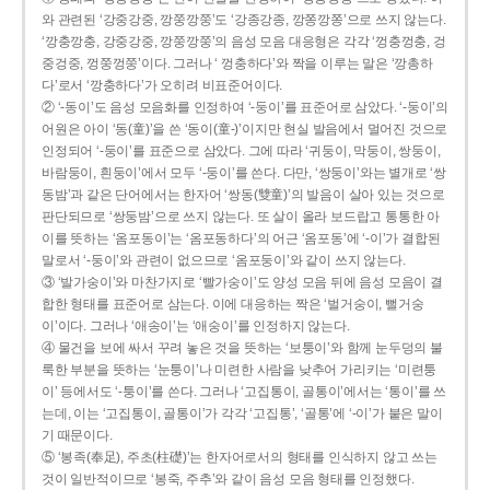
와 관련된 ‘강중강중, 깡쭝깡쭝’도 ‘강종강종, 깡쫑깡쫑’으로 쓰지 않는다.
‘깡충깡충, 강중강중, 깡쭝깡쭝’의 음성 모음 대응형은 각각 ‘껑충껑충, 겅
중겅중, 껑쭝껑쭝’이다. 그러나 ‘ 껑충하다’와 짝을 이루는 말은 ‘깡총하
다’로서 ‘깡충하다’가 오히려 비표준어이다.
② ‘-동이’도 음성 모음화를 인정하여 ‘-둥이’를 표준어로 삼았다. ‘-둥이’의
어원은 아이 ‘동(童)’을 쓴 ‘동이(童-)’이지만 현실 발음에서 멀어진 것으로
인정되어 ‘-둥이’를 표준으로 삼았다. 그에 따라 ‘귀둥이, 막둥이, 쌍둥이,
바람둥이, 흰둥이’에서 모두 ‘-둥이’를 쓴다. 다만, ‘쌍둥이’와는 별개로 ‘쌍
동밤’과 같은 단어에서는 한자어 ‘쌍동(雙童)’의 발음이 살아 있는 것으로
판단되므로 ‘쌍둥밤’으로 쓰지 않는다. 또 살이 올라 보드랍고 통통한 아
이를 뜻하는 ‘옴포동이’는 ‘옴포동하다’의 어근 ‘옴포동’에 ‘-이’가 결합된
말로서 ‘-둥이’와 관련이 없으므로 ‘옴포둥이’와 같이 쓰지 않는다.
③ ‘발가숭이’와 마찬가지로 ‘빨가숭이’도 양성 모음 뒤에 음성 모음이 결
합한 형태를 표준어로 삼는다. 이에 대응하는 짝은 ‘벌거숭이, 뻘거숭
이’이다. 그러나 ‘애송이’는 ‘애숭이’를 인정하지 않는다.
④ 물건을 보에 싸서 꾸려 놓은 것을 뜻하는 ‘보퉁이’와 함께 눈두덩의 불
룩한 부분을 뜻하는 ‘눈퉁이’나 미련한 사람을 낮추어 가리키는 ‘미련퉁
이’ 등에서도 ‘-퉁이’를 쓴다. 그러나 ‘고집통이, 골통이’에서는 ‘통이’를 쓰
는데, 이는 ‘고집통이, 골통이’가 각각 ‘고집통’, ‘골통’에 ‘-이’가 붙은 말이
기 때문이다.
⑤ ‘봉족(奉足), 주초(柱礎)’는 한자어로서의 형태를 인식하지 않고 쓰는
것이 일반적이므로 ‘봉죽, 주추’와 같이 음성 모음 형태를 인정했다.