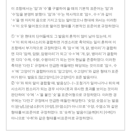
이 조항에서는 ‘암’과 ‘수’를 구별하여 쓸 때의 기본적 표준어는 ‘암’과
‘수’임을 분명히 밝혔다. ‘암’과 ‘수’는 역사적으로 ‘암ㅎ, 수ㅎ’과 같이
‘ㅎ’을 맨 마지막 음으로 가지고 있는 말이었으나 현대에 와서는 이러한
‘ㅎ’이 모두 떨어졌으므로 떨어진 형태를 기본적인 표준어로 규정하였다.
① ‘ㅎ’은 현대의 단어들에도 그 발음의 흔적이 많이 남아 있는데, 이
‘ㅎ’이 뒤의 예사소리와 결합하면 거센소리로 축약되는 일이 흔하여 이
조항에서 부가적으로 규정하였다. 즉 ‘암ㅎ’에 ‘개, 닭, 병아리’가 결합하
면 각각 ‘암캐, 암탉, 암평아리’가 되고 ‘수ㅎ’에 ‘개, 닭, 병아리’가 결합하
면 각각 ‘수캐, 수탉, 수평아리’가 되는 언어 현실을 존중하였다. 이러한
축약은 ‘다만 1’ 규정에서 언급한 예들에만 해당되는 것이므로 ‘암ㅎ, 수
ㅎ’에 ‘고양이’가 결합하더라도 ‘암고양이, 수고양이’와 같은 형태가 표준
어가 된다. 발음도 [암고양이], [수고양이]가 표준 발음이다.
② ‘수’와 뒤의 말이 결합할 때, 발음상 [ㄴ(ㄴ)] 첨가가 일어나거나 뒤의 예
사소리가 된소리가 되는 경우 사이시옷과 유사한 효과를 보이는 것이라
판단하여 ‘수’에 ‘ㅅ’을 붙인 ‘숫’을 표준어형으로 규정하였다. 이러한 경
우에는 ‘다만 2’ 규정에서 언급한 예들만 해당한다. ‘숫양, 숫염소’는 발음
이 [순냥], [순념소]이지 [수양], [수염소]가 아니므로 ‘수양, 수염소’와 같은
형태를 비표준어로 규정하였다. 또 ‘숫쥐’는 발음이 [숟쮜]이지 [수쥐]가
아니므로 ‘수쥐’와 같은 형태를 비표준어로 규정하였다.