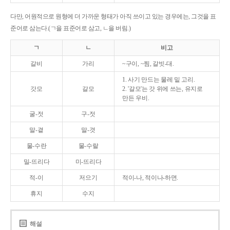
다만, 어원적으로 원형에 더 가까운 형태가 아직 쓰이고 있는 경우에는, 그것을 표
준어로 삼는다.(ㄱ을 표준어로 삼고, ㄴ을 버림.)
ㄱ
ㄴ
비고
갈비
가리
~구이, ~찜, 갈빗-대.
1. 사기 만드는 물레 밑 고리.
갓모
갈모
2. '갈모'는 갓 위에 쓰는, 유지로
만든 우비.
굴-젓
구-젓
말-곁
말-겻
물-수란
물-수랄
밀-뜨리다
미-뜨리다
적-이
저으기
적이-나, 적이나-하면.
휴지
수지
해설