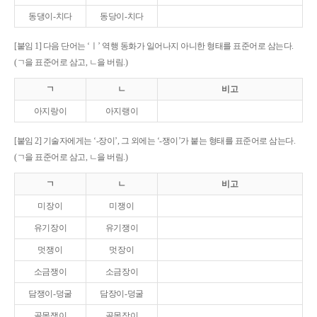
동댕이-치다
동당이-치다
[붙임 1] 다음 단어는 ‘ㅣ’ 역행 동화가 일어나지 아니한 형태를 표준어로 삼는다.
(ㄱ을 표준어로 삼고, ㄴ을 버림.)
ㄱ
ㄴ
비고
아지랑이
아지랭이
[붙임 2] 기술자에게는 ‘-장이’, 그 외에는 ‘-쟁이’가 붙는 형태를 표준어로 삼는다.
(ㄱ을 표준어로 삼고, ㄴ을 버림.)
ㄱ
ㄴ
비고
미장이
미쟁이
유기장이
유기쟁이
멋쟁이
멋장이
소금쟁이
소금장이
담쟁이-덩굴
담장이-덩굴
골목쟁이
골목장이