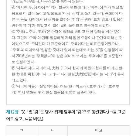
라요’도 ‘나무랬다, 나무래요’를 취하지 않는다.
④ ‘미시/미수, 상치/상추’ 역시 발음의 변화에 따라 ‘미수, 상추’가 현실 발
음으로 더 널리 쓰이고 있으므로 ‘미시, 상치’로 쓰지 않는다. 종(種)이 다
른 두 동물 사이에서 난 새끼를 말하는 ‘튀기’는 원래 ‘트기’였으나 발음이
변하여 ‘튀기’가 되었고 이 말이 널리 쓰이므로 표준어로 삼았다.
⑤ ‘주책(←주착, 主着)’은 한자어 형태를 버리고 변한 형태를 취한 것이
다. 그런데 ‘주착’이 원래 일정하게 자리 잡힌 주장이나 판단력이라는 뜻
이었으므로 ‘주책없다’가 표준어이고 ‘주책이다’는 비표준형이었으나,
‘주책’의 의미로서 ‘일정한 줏대가 없이 되는대로 하는 짓’을 인정함에 따
라 2016년에는 ‘주책없다’와 같은 의미로 쓰이는 ‘주책이다’를 표준형으
로 인정하였다.
⑥ ‘지루하다(←지리하다, 支離--)’ 역시 한자어 어원의 형태를 버리고 변
한 형태를 취한 것이다. 그러나 ‘지리멸렬(支離滅裂)’에서는 ‘지리’가 유지
되고 있다.
⑦ ‘시러베아들(←실업의아들), 허드레(←허드래), 호루라기(←호루루
기)’ 역시 변화된 후의 현실 발음을 반영한 표준어이다.
제12항
‘웃-’ 및 ‘윗-’은 명사 ‘위’에 맞추어 ‘윗-’으로 통일한다.(ㄱ을 표준
어로 삼고, ㄴ을 버림.)
ㄱ
ㄴ
비고