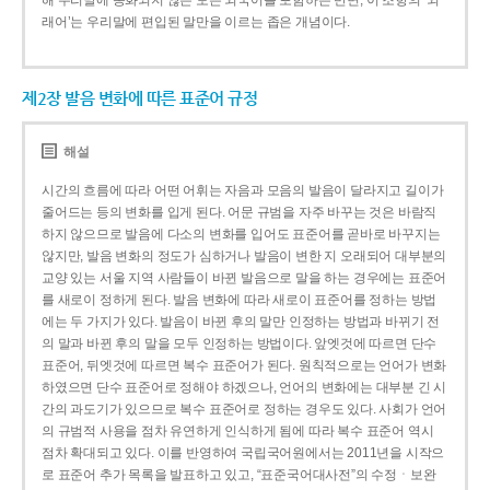
해 우리말에 동화되지 않은 모든 외국어를 포함하는 반면, 이 조항의 ‘외
래어’는 우리말에 편입된 말만을 이르는 좁은 개념이다.
제2장 발음 변화에 따른 표준어 규정
해설
시간의 흐름에 따라 어떤 어휘는 자음과 모음의 발음이 달라지고 길이가
줄어드는 등의 변화를 입게 된다. 어문 규범을 자주 바꾸는 것은 바람직
하지 않으므로 발음에 다소의 변화를 입어도 표준어를 곧바로 바꾸지는
않지만, 발음 변화의 정도가 심하거나 발음이 변한 지 오래되어 대부분의
교양 있는 서울 지역 사람들이 바뀐 발음으로 말을 하는 경우에는 표준어
를 새로이 정하게 된다. 발음 변화에 따라 새로이 표준어를 정하는 방법
에는 두 가지가 있다. 발음이 바뀐 후의 말만 인정하는 방법과 바뀌기 전
의 말과 바뀐 후의 말을 모두 인정하는 방법이다. 앞엣것에 따르면 단수
표준어, 뒤엣것에 따르면 복수 표준어가 된다. 원칙적으로는 언어가 변화
하였으면 단수 표준어로 정해야 하겠으나, 언어의 변화에는 대부분 긴 시
간의 과도기가 있으므로 복수 표준어로 정하는 경우도 있다. 사회가 언어
의 규범적 사용을 점차 유연하게 인식하게 됨에 따라 복수 표준어 역시
점차 확대되고 있다. 이를 반영하여 국립국어원에서는 2011년을 시작으
로 표준어 추가 목록을 발표하고 있고, “표준국어대사전”의 수정ㆍ보완