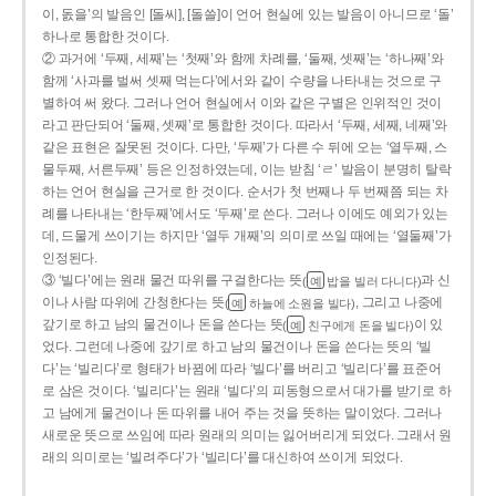
이, 돐을’의 발음인 [돌씨], [돌쓸]이 언어 현실에 있는 발음이 아니므로 ‘돌’
하나로 통합한 것이다.
② 과거에 ‘두째, 세째’는 ‘첫째’와 함께 차례를, ‘둘째, 셋째’는 ‘하나째’와
함께 ‘사과를 벌써 셋째 먹는다’에서와 같이 수량을 나타내는 것으로 구
별하여 써 왔다. 그러나 언어 현실에서 이와 같은 구별은 인위적인 것이
라고 판단되어 ‘둘째, 셋째’로 통합한 것이다. 따라서 ‘두째, 세째, 네째’와
같은 표현은 잘못된 것이다. 다만, ‘두째’가 다른 수 뒤에 오는 ‘열두째, 스
물두째, 서른두째’ 등은 인정하였는데, 이는 받침 ‘ㄹ’ 발음이 분명히 탈락
하는 언어 현실을 근거로 한 것이다. 순서가 첫 번째나 두 번째쯤 되는 차
례를 나타내는 ‘한두째’에서도 ‘두째’로 쓴다. 그러나 이에도 예외가 있는
데, 드물게 쓰이기는 하지만 ‘열두 개째’의 의미로 쓰일 때에는 ‘열둘째’가
인정된다.
③ ‘빌다’에는 원래 물건 따위를 구걸한다는 뜻
과 신
(
밥을 빌러 다니다)
예
이나 사람 따위에 간청한다는 뜻
, 그리고 나중에
(
하늘에 소원을 빌다)
예
갚기로 하고 남의 물건이나 돈을 쓴다는 뜻
이 있
(
친구에게 돈을 빌다)
예
었다. 그런데 나중에 갚기로 하고 남의 물건이나 돈을 쓴다는 뜻의 ‘빌
다’는 ‘빌리다’로 형태가 바뀜에 따라 ‘빌다’를 버리고 ‘빌리다’를 표준어
로 삼은 것이다. ‘빌리다’는 원래 ‘빌다’의 피동형으로서 대가를 받기로 하
고 남에게 물건이나 돈 따위를 내어 주는 것을 뜻하는 말이었다. 그러나
새로운 뜻으로 쓰임에 따라 원래의 의미는 잃어버리게 되었다. 그래서 원
래의 의미로는 ‘빌려주다’가 ‘빌리다’를 대신하여 쓰이게 되었다.