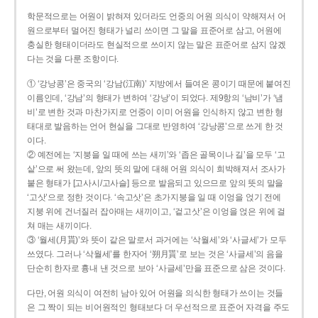
학문적으로는 어원이 밝혀져 있더라도 언중의 어원 의식이 약해져서 어
원으로부터 멀어진 형태가 널리 쓰이면 그 말을 표준어로 삼고, 어원에
충실한 형태이더라도 현실적으로 쓰이지 않는 말은 표준어로 삼지 않겠
다는 것을 다룬 조항이다.
① ‘강낭콩’은 중국의 ‘강남(江南)’ 지방에서 들여온 콩이기 때문에 붙여진
이름인데, ‘강남’의 형태가 변하여 ‘강낭’이 되었다. 제9항의 ‘남비’가 ‘냄
비’로 변한 것과 마찬가지로 언중이 이미 어원을 인식하지 않고 변한 형
태대로 발음하는 언어 현실을 그대로 반영하여 ‘강낭콩’으로 쓰게 한 것
이다.
② 예전에는 ‘지붕을 일 때에 쓰는 새끼’와 ‘좁은 골목이나 길’을 모두 ‘고
샅’으로 써 왔는데, 앞의 뜻의 말에 대해 어원 의식이 희박해져서 조사가
붙은 형태가 [고사시/고사슬] 등으로 발음되고 있으므로 앞의 뜻의 말을
‘고삿’으로 정한 것이다. ‘속고삿’은 초가지붕을 일 때 이엉을 얹기 전에
지붕 위에 건너질러 잡아매는 새끼이고, ‘겉고삿’은 이엉을 얹은 위에 걸
쳐 매는 새끼이다.
③ ‘월세(月貰)’와 뜻이 같은 말로서 과거에는 ‘삭월세’와 ‘사글세’가 모두
쓰였다. 그러나 ‘삭월세’를 한자어 ‘朔月貰’로 보는 것은 ‘사글세’의 음을
단순히 한자로 흉내 낸 것으로 보아 ‘사글세’만을 표준으로 삼은 것이다.
다만, 어원 의식이 여전히 남아 있어 어원을 의식한 형태가 쓰이는 것들
은 그 짝이 되는 비어원적인 형태보다 더 우선적으로 표준어 자격을 주도