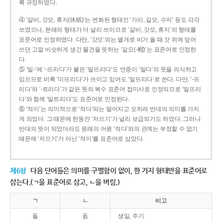
록 규정하였다.
④ ‘갈비, 갓모, 휴지(休紙)’는 변화된 형태인 ‘가리, 갈모, 수지’ 등도 각각
쓰였으나, 본래의 형태가 더 널리 쓰이므로 ‘갈비, 갓모, 휴지’의 형태를
표준어로 인정하였다. 다만, ‘갓모’와는 별개로 비가 올 때 갓 위에 덮어
쓰던 고깔 비슷하게 생긴 물건을 뜻하는 ‘갈모(-帽)’는 표준어로 인정한
다.
⑤ ‘밀-’에 ‘-뜨리다’가 붙은 ‘밀뜨리다’도 언중이 ‘밀다’의 뜻을 의식하고
있으므로 비록 ‘미뜨리다’가 쓰이고 있어도 ‘밀뜨리다’로 쓴다. 다만, ‘-뜨
리다’와 ‘-트리다’가 같은 뜻의 복수 표준어 접미사로 인정되므로 ‘밀뜨리
다’와 함께 ‘밀트리다’도 표준어로 인정된다.
⑥ ‘적이’는 의미적으로 ‘적다’와는 멀어지고 오히려 반대의 의미를 가지
게 되었다. 그 때문에 한동안 ‘저으기’가 널리 보급되기도 하였다. 그러나
반대의 뜻이 되었더라도 원래의 어원 ‘적다’와의 관계는 부정할 수 없기
때문에 ‘저으기’가 아닌 ‘적이’를 표준어로 삼았다.
제6항
다음 단어들은 의미를 구별함이 없이, 한 가지 형태만을 표준어로
삼는다.(ㄱ을 표준어로 삼고, ㄴ을 버림.)
ㄱ
ㄴ
비고
돌
돐
생일, 주기.