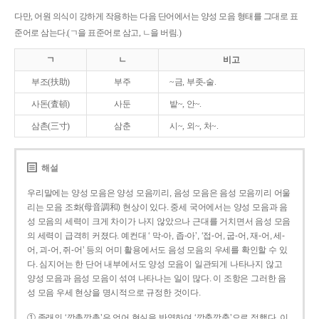
다만, 어원 의식이 강하게 작용하는 다음 단어에서는 양성 모음 형태를 그대로 표
준어로 삼는다.(ㄱ을 표준어로 삼고, ㄴ을 버림.)
ㄱ
ㄴ
비고
부조(扶助)
부주
~금, 부좃-술.
사돈(査頓)
사둔
밭~, 안~.
삼촌(三寸)
삼춘
시~, 외~, 처~.
해설
우리말에는 양성 모음은 양성 모음끼리, 음성 모음은 음성 모음끼리 어울
리는 모음 조화(母音調和) 현상이 있다. 중세 국어에서는 양성 모음과 음
성 모음의 세력이 크게 차이가 나지 않았으나 근대를 거치면서 음성 모음
의 세력이 급격히 커졌다. 예컨대 ‘ 막-아, 좁-아’, ‘접-어, 굽-어, 재-어, 세-
어, 괴-어, 쥐-어’ 등의 어미 활용에서도 음성 모음의 우세를 확인할 수 있
다. 심지어는 한 단어 내부에서도 양성 모음이 일관되게 나타나지 않고
양성 모음과 음성 모음이 섞여 나타나는 일이 많다. 이 조항은 그러한 음
성 모음 우세 현상을 명시적으로 규정한 것이다.
① 종래의 ‘깡총깡총’은 언어 현실을 반영하여 ‘깡충깡충’으로 정했다. 이