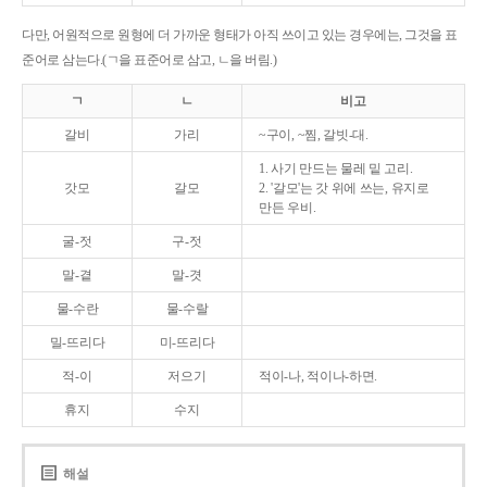
다만, 어원적으로 원형에 더 가까운 형태가 아직 쓰이고 있는 경우에는, 그것을 표
준어로 삼는다.(ㄱ을 표준어로 삼고, ㄴ을 버림.)
ㄱ
ㄴ
비고
갈비
가리
~구이, ~찜, 갈빗-대.
1. 사기 만드는 물레 밑 고리.
갓모
갈모
2. '갈모'는 갓 위에 쓰는, 유지로
만든 우비.
굴-젓
구-젓
말-곁
말-겻
물-수란
물-수랄
밀-뜨리다
미-뜨리다
적-이
저으기
적이-나, 적이나-하면.
휴지
수지
해설