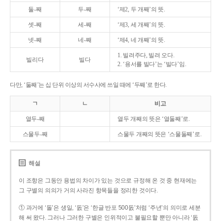
둘-째
두-째
‘제2, 두 개째’의 뜻.
셋-째
세-째
‘제3, 세 개째’의 뜻.
넷-째
네-째
‘제4, 네 개째’의 뜻.
1. 빌려주다, 빌려 오다.
빌리다
빌다
2. ‘용서를 빌다’는 ‘빌다’임.
다만, ‘둘째’는 십 단위 이상의 서수사에 쓰일 때에 ‘두째’로 한다.
ㄱ
ㄴ
비고
열두-째
열두 개째의 뜻은 ‘열둘째’로.
스물두-째
스물두 개째의 뜻은 ‘스물둘째’로.
해설
이 조항은 그동안 용법의 차이가 있는 것으로 규정해 온 것 중 현재에는
그 구별의 의의가 거의 사라진 항목들을 정리한 것이다.
① 과거에 ‘돌’은 생일, ‘돐’은 ‘한글 반포 500돐’처럼 ‘주년’의 의미로 세분
해 써 왔다. 그러나 그러한 구별은 인위적이고 불필요할 뿐만 아니라 ‘돐