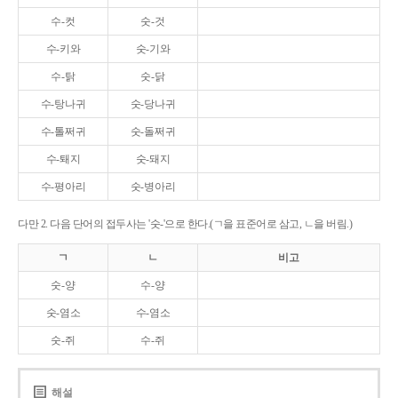
수-컷
숫-것
수-키와
숫-기와
수-탉
숫-닭
수-탕나귀
숫-당나귀
수-톨쩌귀
숫-돌쩌귀
수-퇘지
숫-돼지
수-평아리
숫-병아리
다만 2. 다음 단어의 접두사는 '숫-'으로 한다.(ㄱ을 표준어로 삼고, ㄴ을 버림.)
ㄱ
ㄴ
비고
숫-양
수-양
숫-염소
수-염소
숫-쥐
수-쥐
해설