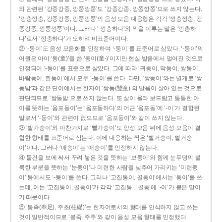
와 관련된 ‘강중강중, 깡쭝깡쭝’도 ‘강종강종, 깡쫑깡쫑’으로 쓰지 않는다.
‘깡충깡충, 강중강중, 깡쭝깡쭝’의 음성 모음 대응형은 각각 ‘껑충껑충, 겅
중겅중, 껑쭝껑쭝’이다. 그러나 ‘ 껑충하다’와 짝을 이루는 말은 ‘깡총하
다’로서 ‘깡충하다’가 오히려 비표준어이다.
② ‘-동이’도 음성 모음화를 인정하여 ‘-둥이’를 표준어로 삼았다. ‘-둥이’의
어원은 아이 ‘동(童)’을 쓴 ‘동이(童-)’이지만 현실 발음에서 멀어진 것으로
인정되어 ‘-둥이’를 표준으로 삼았다. 그에 따라 ‘귀둥이, 막둥이, 쌍둥이,
바람둥이, 흰둥이’에서 모두 ‘-둥이’를 쓴다. 다만, ‘쌍둥이’와는 별개로 ‘쌍
동밤’과 같은 단어에서는 한자어 ‘쌍동(雙童)’의 발음이 살아 있는 것으로
판단되므로 ‘쌍둥밤’으로 쓰지 않는다. 또 살이 올라 보드랍고 통통한 아
이를 뜻하는 ‘옴포동이’는 ‘옴포동하다’의 어근 ‘옴포동’에 ‘-이’가 결합된
말로서 ‘-둥이’와 관련이 없으므로 ‘옴포둥이’와 같이 쓰지 않는다.
③ ‘발가숭이’와 마찬가지로 ‘빨가숭이’도 양성 모음 뒤에 음성 모음이 결
합한 형태를 표준어로 삼는다. 이에 대응하는 짝은 ‘벌거숭이, 뻘거숭
이’이다. 그러나 ‘애송이’는 ‘애숭이’를 인정하지 않는다.
④ 물건을 보에 싸서 꾸려 놓은 것을 뜻하는 ‘보퉁이’와 함께 눈두덩의 불
룩한 부분을 뜻하는 ‘눈퉁이’나 미련한 사람을 낮추어 가리키는 ‘미련퉁
이’ 등에서도 ‘-퉁이’를 쓴다. 그러나 ‘고집통이, 골통이’에서는 ‘통이’를 쓰
는데, 이는 ‘고집통이, 골통이’가 각각 ‘고집통’, ‘골통’에 ‘-이’가 붙은 말이
기 때문이다.
⑤ ‘봉족(奉足), 주초(柱礎)’는 한자어로서의 형태를 인식하지 않고 쓰는
것이 일반적이므로 ‘봉죽, 주추’와 같이 음성 모음 형태를 인정했다.