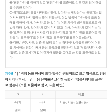
⑥ ‘뻗장다리’를 취하지 않고 ‘뻗정다리’를 표준어로 삼은 것은 언어 현실
을 수용한 것이다.
⑦ 금지(禁止)의 뜻을 나타내는 ‘앗아, 앗아라’는 빼앗는다는 원뜻과는 멀
어져서 단지 하지 말라는 뜻이 되었는데, 현실 발음에 따라 음성 모음 형
태를 취하여 ‘아서, 아서라’로 한 것이다. 어원 의식이 희박해졌으므로 어
법에 따라 ‘앗어, 앗어라’와 같이 적지 않고 ‘아서, 아서라’와 같이 적는다.
⑧ ‘오똑이’도 명사나 부사로 다 인정하지 않고 ‘오뚝이’만을 표준어로 정
하였다. ‘오똑하다’도 취하지 않고 ‘오뚝하다’를 표준어로 삼는다.
⑨ 다만, ‘부주, 사둔, 삼춘’은 널리 쓰이는 형태이나, 이들은 한자어 어원
을 의식하는 경향이 커서 음성 모음화를 인정하지 않고 ‘부조(扶助), 사돈
(査頓), 삼촌(三寸)’과 같이 한자어 발음을 그대로 쓴 것을 표준어로 삼았
다.
제9항
‘ㅣ’ 역행 동화 현상에 의한 발음은 원칙적으로 표준 발음으로 인정
하지 아니하되, 다만 다음 단어들은 그러한 동화가 적용된 형태를 표준어
로 삼는다.(ㄱ을 표준어로 삼고, ㄴ을 버림.)
ㄱ
ㄴ
비고
-내기
-나기
서울-, 시골-, 신출-, 풋-.
냄비
남비