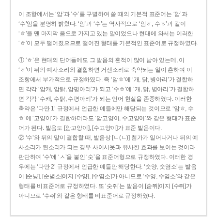
이 조항에서는 ‘암’과 ‘수’를 구별하여 쓸 때의 기본적 표준어는 ‘암’과
‘수’임을 분명히 밝혔다. ‘암’과 ‘수’는 역사적으로 ‘암ㅎ, 수ㅎ’과 같이
‘ㅎ’을 맨 마지막 음으로 가지고 있는 말이었으나 현대에 와서는 이러한
‘ㅎ’이 모두 떨어졌으므로 떨어진 형태를 기본적인 표준어로 규정하였다.
① ‘ㅎ’은 현대의 단어들에도 그 발음의 흔적이 많이 남아 있는데, 이
‘ㅎ’이 뒤의 예사소리와 결합하면 거센소리로 축약되는 일이 흔하여 이
조항에서 부가적으로 규정하였다. 즉 ‘암ㅎ’에 ‘개, 닭, 병아리’가 결합하
면 각각 ‘암캐, 암탉, 암평아리’가 되고 ‘수ㅎ’에 ‘개, 닭, 병아리’가 결합하
면 각각 ‘수캐, 수탉, 수평아리’가 되는 언어 현실을 존중하였다. 이러한
축약은 ‘다만 1’ 규정에서 언급한 예들에만 해당되는 것이므로 ‘암ㅎ, 수
ㅎ’에 ‘고양이’가 결합하더라도 ‘암고양이, 수고양이’와 같은 형태가 표준
어가 된다. 발음도 [암고양이], [수고양이]가 표준 발음이다.
② ‘수’와 뒤의 말이 결합할 때, 발음상 [ㄴ(ㄴ)] 첨가가 일어나거나 뒤의 예
사소리가 된소리가 되는 경우 사이시옷과 유사한 효과를 보이는 것이라
판단하여 ‘수’에 ‘ㅅ’을 붙인 ‘숫’을 표준어형으로 규정하였다. 이러한 경
우에는 ‘다만 2’ 규정에서 언급한 예들만 해당한다. ‘숫양, 숫염소’는 발음
이 [순냥], [순념소]이지 [수양], [수염소]가 아니므로 ‘수양, 수염소’와 같은
형태를 비표준어로 규정하였다. 또 ‘숫쥐’는 발음이 [숟쮜]이지 [수쥐]가
아니므로 ‘수쥐’와 같은 형태를 비표준어로 규정하였다.