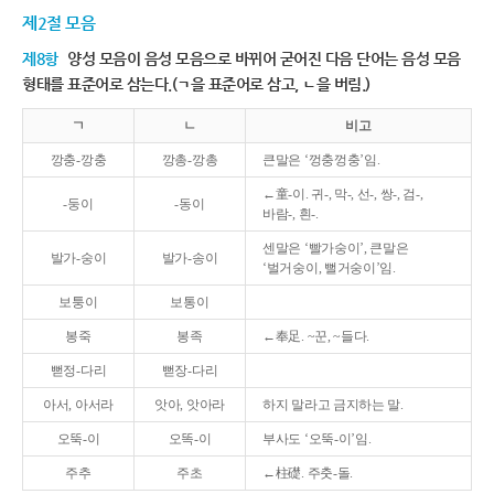
제2절 모음
제8항
양성 모음이 음성 모음으로 바뀌어 굳어진 다음 단어는 음성 모음
형태를 표준어로 삼는다.(ㄱ을 표준어로 삼고, ㄴ을 버림.)
ㄱ
ㄴ
비고
깡충-깡충
깡총-깡총
큰말은 ‘껑충껑충’임.
←童-이. 귀-, 막-, 선-, 쌍-, 검-,
-둥이
-동이
바람-, 흰-.
센말은 ‘빨가숭이’, 큰말은
발가-숭이
발가-송이
‘벌거숭이, 뻘거숭이’임.
보퉁이
보통이
봉죽
봉족
←奉足. ~꾼, ~들다.
뻗정-다리
뻗장-다리
아서, 아서라
앗아, 앗아라
하지 말라고 금지하는 말.
오뚝-이
오똑-이
부사도 ‘오뚝-이’임.
주추
주초
←柱礎. 주춧-돌.