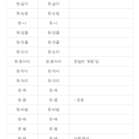
윗-넓이
웃-넓이
윗-눈썹
웃-눈썹
윗-니
웃-니
윗-당줄
웃-당줄
윗-덧줄
웃-덧줄
윗-도리
웃-도리
윗-동아리
웃-동아리
준말은 ‘윗동’임.
윗-막이
웃-막이
윗-머리
웃-머리
윗-목
웃-목
윗-몸
웃-몸
~ 운동.
윗-바람
웃-바람
윗-배
웃-배
윗-벌
웃-벌
윗-변
웃-변
수학 용어.