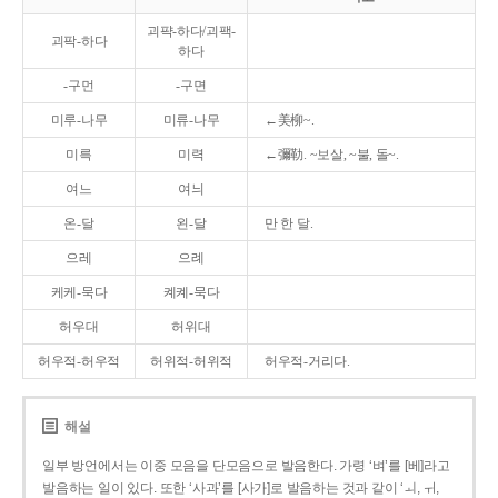
괴퍅-하다/괴팩-
괴팍-하다
하다
-구먼
-구면
미루-나무
미류-나무
←美柳~.
미륵
미력
←彌勒. ~보살, ~불, 돌~.
여느
여늬
온-달
왼-달
만 한 달.
으레
으례
케케-묵다
켸켸-묵다
허우대
허위대
허우적-허우적
허위적-허위적
허우적-거리다.
해설
일부 방언에서는 이중 모음을 단모음으로 발음한다. 가령 ‘벼’를 [베]라고
발음하는 일이 있다. 또한 ‘사과’를 [사가]로 발음하는 것과 같이 ‘ㅚ, ㅟ,