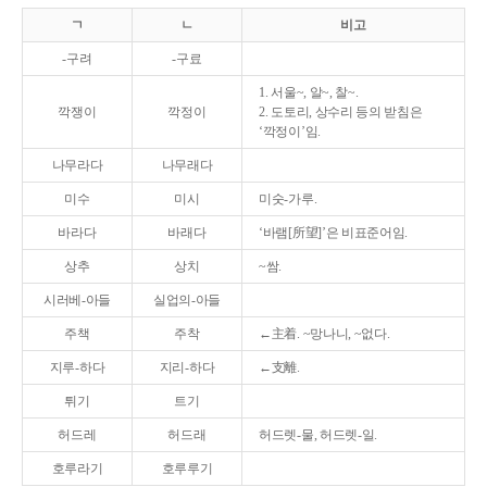
ㄱ
ㄴ
비고
-구려
-구료
1. 서울~, 알~, 찰~.
깍쟁이
깍정이
2. 도토리, 상수리 등의 받침은
‘깍정이’임.
나무라다
나무래다
미수
미시
미숫-가루.
바라다
바래다
‘바램[所望]’은 비표준어임.
상추
상치
~쌈.
시러베-아들
실업의-아들
주책
주착
←主着. ~망나니, ~없다.
지루-하다
지리-하다
←支離.
튀기
트기
허드레
허드래
허드렛-물, 허드렛-일.
호루라기
호루루기