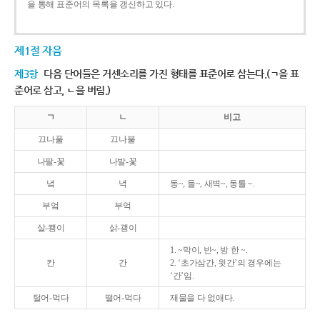
을 통해 표준어의 목록을 갱신하고 있다.
제1절 자음
제3항
다음 단어들은 거센소리를 가진 형태를 표준어로 삼는다.(ㄱ을 표
준어로 삼고, ㄴ을 버림.)
ㄱ
ㄴ
비고
끄나풀
끄나불
나팔-꽃
나발-꽃
녘
녁
동~, 들~, 새벽~, 동틀 ~.
부엌
부억
살-쾡이
삵-괭이
1. ~막이, 빈~, 방 한 ~.
칸
간
2. ‘초가삼간, 윗간’의 경우에는
‘간’임.
털어-먹다
떨어-먹다
재물을 다 없애다.