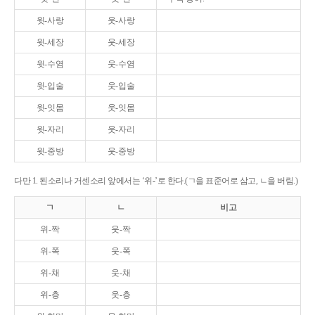
윗-사랑
웃-사랑
윗-세장
웃-세장
윗-수염
웃-수염
윗-입술
웃-입술
윗-잇몸
웃-잇몸
윗-자리
웃-자리
윗-중방
웃-중방
다만 1. 된소리나 거센소리 앞에서는 ‘위-’로 한다.(ㄱ을 표준어로 삼고, ㄴ을 버림.)
ㄱ
ㄴ
비고
위-짝
웃-짝
위-쪽
웃-쪽
위-채
웃-채
위-층
웃-층