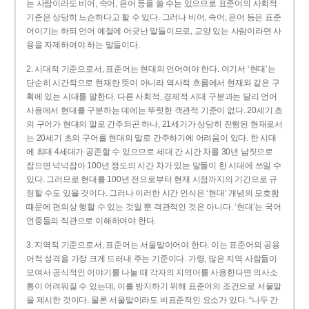
는 사람이라도 비어, 속어, 은어 등을 쓸 수는 있으므로 표준어의 사회적
기준은 상당히 느슨하다고 할 수 있다. 그러나 비어, 속어, 은어 등은 표준
어이기는 하되 언어 예절에 어긋난 말들이므로, 교양 있는 사람이라면 사
용을 자제하여야 하는 말들이다.
2. 시대적 기준으로서, 표준어는 현대의 언어여야 한다. 여기서 ‘현대’는
단순히 시간적으로 현재란 뜻이 아니라 역사적 흐름에서 현재와 같은 구
획에 있는 시대를 말한다. 다른 사회적, 경제적 시대 구분과는 달리 언어
사용에서 현대를 구분하는 데에는 뚜렷한 객관적 기준이 없다. 20세기 초
의 구어가 현대의 말로 간주되곤 하나, 21세기가 상당히 진행된 현재로서
는 20세기 초의 구어를 현대의 말로 간주하기에 어려움이 있다. 한 시대
에 최대 4세대가 공존할 수 있으므로 세대 간 시간 차를 30년 남짓으로
잡으면 넉넉잡아 100년 정도의 시간 차가 있는 말들이 한 시대에 쓰일 수
있다. 그러므로 현대를 100년 전으로부터 현재 시점까지의 기간으로 규
정할 수도 있을 것이다. 그러나 이러한 시간 인식은 ‘현대’ 개념의 모호함
때문에 편의상 행할 수 있는 것일 뿐 객관적인 것은 아니다. ‘현대’는 국어
언중들의 직관으로 이해하여야 한다.
3. 지역적 기준으로서, 표준어는 서울말이어야 한다. 이는 표준어의 공용
어적 성격을 가장 크게 드러내 주는 기준이다. 가령, 많은 지역 사람들이
모여서 공식적인 이야기를 나눌 때 각자의 지역어를 사용한다면 의사소
통이 어려워질 수 있는데, 이를 방지하기 위해 표준어의 조건으로 서울말
을 제시한 것이다. 물론 서울말이라도 비표준적인 요소가 있다. “나두 간