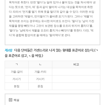
목적어로 취한다. 반면 ‘떨다’는 달려 있거나 붙어 있는 것을 쳐서 떼어 낸
다는 뜻으로, ‘먼지, 재’ 등과 같이 떨어져 나가는 대상을 목적어로 취한
다. 따라서 ‘먼지를 떨기 위해 옷을 털다’와 같이 쓸 수 있다. 이러한 쓰임
을 고려하면 ‘재떨이, 먼지떨이’가 올바른 표기가 된다. 그러나 ‘재물’이
목적어로 쓰이는 경우에는 유사한 의미로도 쓰인다. ‘털다’는 ‘남이 가진
재물을 몽땅 빼앗거나 그것이 보관된 장소를 모조리 뒤지어 훔치다’를,
‘떨다’는 ‘남에게서 재물을 모조리 훔치거나 빼앗다’를 뜻한다. 다만, ‘먹
다’와 결합해 합성어로 쓸 때에는 ‘털어먹다’로 쓴다.
제4항
다음 단어들은 거센소리로 나지 않는 형태를 표준어로 삼는다.(ㄱ
을 표준어로 삼고, ㄴ을 버림.)
ㄱ
ㄴ
비고
가을-갈이
가을-카리
거시기
거시키
분침
푼침
해설