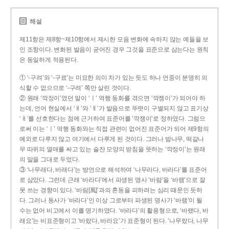
해설
제11항은 제8항~제10항에서 제시한 모음 변화에 속하지 않는 예들을 보
인 조항이다. 변화된 발음이 굳어진 경우 그것을 표준으로 삼는다는 원칙
은 동일하게 적용된다.
① ‘-구려’와 ‘-구료’는 미묘한 의미 차가 있는 듯도 하나 언중이 분명히 의
식할 수 없으므로 ‘-구려’ 쪽만 살린 것이다.
② 원래 ‘깍정이’였던 말이 ‘ㅣ’ 역행 동화를 겪으면 ‘깍젱이’가 되어야 하
는데, 언어 현실에서 ‘ㅐ’와 ‘ㅔ’가 발음으로 뚜렷이 구별되지 않고 표기상
‘ㅐ’를 선호한다는 점에 근거하여 표준어를 ‘깍쟁이’로 정하였다. 그럼으
로써 이는 ‘ㅣ’ 역행 동화와는 직접 관련이 없어진 표준어가 되어 제9항의
예외로 다루지 않고 여기에서 다루게 된 것이다. 그러나 밤나무, 떡갈나
무 따위의 열매를 싸고 있는 술잔 모양의 받침을 뜻하는 ‘깍정이’는 원래
의 말을 그대로 두었다.
③ ‘나무래다, 바래다’는 방언으로 해석하여 ‘나무라다, 바라다’를 표준어
로 삼았다. 그런데 근래 ‘바라다’에서 파생된 명사 ‘바람’을 ‘바램’으로 잘
못 쓰는 경향이 있다. ‘바람[風]’과의 혼동을 피하려는 심리 때문인 듯하
다. 그러나 동사가 ‘바라다’인 이상 그로부터 파생된 명사가 ‘바램’이 될
수는 없어 비고에서 이를 명기하였다. ‘바라다’의 활용형으로, ‘바랬다, 바
래요’는 비표준형이고 ‘바랐다, 바라요’가 표준형이 된다. ‘나무랐다, 나무