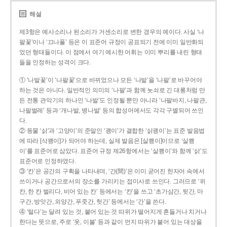
해설
제3항은 예사소리나 된소리가 거센소리로 변한 경우의 예이다. 사실 ‘나
팔꽃’이나 ‘끄나풀’ 등은 이 표준어 규정이 공표되기 전에 이미 일반화되
었던 형태들이다. 이 점에서 여기 예시한 어휘는 이미 뿌리를 내린 형태
들을 인정하는 성격이 크다.
① ‘나발꽃’이 ‘나팔꽃’으로 바뀌었으나 모든 ‘나발’을 ‘나팔’로 바꾸어야
하는 것은 아니다. 일반적인 의미의 ‘나팔’과 함께 놋쇠로 긴 대롱처럼 만
든 전통 관악기의 하나인 ‘나발’도 인정될 뿐만 아니라 ‘나팔바지, 나팔관,
나팔벌레’ 등과 ‘개나발, 병나발’ 등의 합성어에서도 각각 구별되어 쓰인
다.
② 동물 ‘삵’과 ‘고양이’의 준말인 ‘괭이’가 결합한 ‘삵괭이’는 표준 발음법
에 따라 [삭꽹이]가 되어야 하는데, 실제 발음은 [살쾡이]이므로 ‘살쾡
이’를 표준어로 삼았다. 표준어 규정 제26항에서는 ‘살쾡이’와 함께 ‘삵’도
표준어로 인정하였다.
③ ‘칸’은 공간의 구획을 나타내며, ‘간(間)’은 이미 굳어진 한자어 속에서
쓰이거나 공간으로서의 장소를 가리키는 접미사로 쓰인다. 그러므로 ‘위
칸, 한 칸 벌리다, 비어 있는 칸’ 등에서는 ‘칸’을 쓰고 ‘초가삼간, 뒷간, 마
구간, 방앗간, 외양간, 푸줏간, 헛간’ 등에서는 ‘간’을 쓴다.
④ ‘털다’는 달려 있는 것, 붙어 있는 것 따위가 떨어지게 흔들거나 치거나
한다는 뜻으로, 주로 ‘옷, 이불’ 등과 같이 먼지 따위가 붙어 있는 대상을