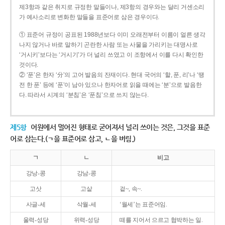
제3항과 같은 취지로 규정한 말들이나, 제3항의 경우와는 달리 거센소리
가 예사소리로 변화한 말들을 표준어로 삼은 경우이다.
① 표준어 규정이 공표된 1988년보다 이미 오래전부터 이름이 얼른 생각
나지 않거나 바로 말하기 곤란한 사람 또는 사물을 가리키는 대명사로
‘거시키’보다는 ‘거시기’가 더 널리 쓰였고 이 조항에서 이를 다시 확인한
것이다.
② ‘푼’은 한자 ‘分’의 고어 발음의 잔재이다. 현대 국어의 ‘할, 푼, 리’나 ‘땡
전 한 푼’ 등에 ‘푼’이 남아 있으나 한자어로 읽을 때에는 ‘분’으로 발음한
다. 따라서 시계의 ‘분침’은 ‘푼침’으로 쓰지 않는다.
제5항
어원에서 멀어진 형태로 굳어져서 널리 쓰이는 것은, 그것을 표준
어로 삼는다.(ㄱ을 표준어로 삼고, ㄴ을 버림.)
ㄱ
ㄴ
비고
강낭-콩
강남-콩
고삿
고샅
겉~, 속~.
사글-세
삭월-세
‘월세’는 표준어임.
울력-성당
위력-성당
떼를 지어서 으르고 협박하는 일.