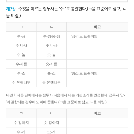
제7항
수컷을 이르는 접두사는 '수-'로 통일한다.(ㄱ을 표준어로 삼고, ㄴ
을 버림.)
ㄱ
ㄴ
비고
수-꿩
수-퀑/숫-꿩
'장끼'도 표준어임.
수-나사
숫-나사
수-놈
숫-놈
수-사돈
숫-사돈
수-소
숫-소
'황소'도 표준어임.
수-은행나무
숫-은행나무
다만 1. 다음 단어에서는 접두사 다음에서 나는 거센소리를 인정한다. 접두사 '암-
'이 결합되는 경우에도 이에 준한다.(ㄱ을 표준어로 삼고, ㄴ을 버림.)
ㄱ
ㄴ
비고
수-캉아지
숫-강아지
수-캐
숫-개