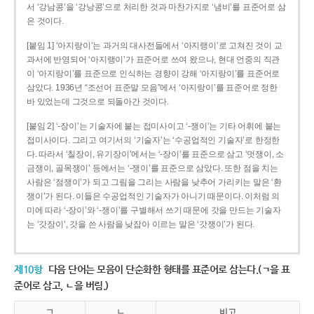
서 ‘강남콩’을 ‘강낭콩’으로 처리한 것과 마찬가지로 ‘냄비’를 표준어로 삼
은 것이다.
[붙임 1] ‘아지랑이’는 과거의 대사전들에서 ‘아지랭이’로 고쳐진 것이 교
과서에 반영되어 ‘아지랭이’가 표준어로 쓰여 왔으나, 현대 언중의 직관
이 ‘아지랑이’를 표준으로 인식하는 경향이 강해 ‘아지랑이’를 표준어로
삼았다. 1936년 “조선어 표준말 모음”에서 ‘아지랑이’를 표준어로 정한
바 있었는데 그것으로 되돌아간 것이다.
[붙임 2] ‘-장이’는 기술자에 붙는 접미사이고 ‘-쟁이’는 기타 어휘에 붙는
접미사이다. 그리고 여기서의 ‘기술자’는 ‘수공업적인 기술자’로 한정한
다. 따라서 ‘칠장이, 유기장이’에서는 ‘-장이’를 표준으로 삼고 ‘멋쟁이, 소
금쟁이, 골목쟁이’ 등에서는 ‘-쟁이’를 표준으로 삼았다. 또한 점을 치는
사람은 ‘점쟁이’가 되고 그림을 그리는 사람을 낮추어 가리키는 말은 ‘환
쟁이’가 된다. 이들은 수공업적인 기술자가 아니기 때문이다. 이처럼 의
미에 따라 ‘-장이’와 ‘-쟁이’를 구별해서 쓰기 때문에 갓을 만드는 기술자
는 ‘갓장이’, 갓을 쓴 사람을 낮잡아 이르는 말은 ‘갓쟁이’가 된다.
제10항
다음 단어는 모음이 단순화한 형태를 표준어로 삼는다.(ㄱ을 표
준어로 삼고, ㄴ을 버림.)
ㄱ
ㄴ
비고