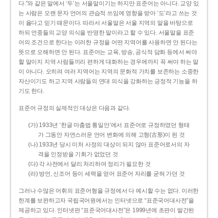
다.”와 같은 말에서 ‘두’는 서울말이기는 하지만 표준어는 아니다. 교양 있
는 사람은 오랜 문자 언어의 관습적 쓰임에 영향을 받아 ‘도’라고 쓰는 것
이 옳다고 믿기 때문이다. 따라서 서울말은 서울 지역의 말을 바탕으로
하되 언중들의 교양 의식을 반영한 말이라고 할 수 있다. 서울말을 표준
어의 조건으로 한다는 이러한 규정을 어떤 지역어를 사용하면 안 된다는
뜻으로 오해하면 안 된다. 표준어는 교육, 방송, 공식적 담화 등에서 써야
할 말이지 지역 사람들끼리 편하게 대화하는 경우에까지 꼭 써야 하는 말
이 아니다. 오히려 여러 지역어는 지역의 문화적 가치를 보존하는 소중한
자산이기도 하고 지역 사람들의 연대 의식을 강화하는 긍정적 기능을 하
기도 한다.
표준어 규정의 실제적인 대상은 다음과 같다.
(가) 1933년 ‘한글 마춤법 통일안’에서 표준어로 규정하였던 형태
가 그동안 자연스러운 언어 변화에 의해 고형(古形)이 된 것
(나) 1933년 당시 미처 사정의 대상이 되지 않아 표준어로서의 자
격을 인정받을 기회가 없었던 것
(다) 각 사전에서 달리 처리하여 정리가 필요한 것
(라) 방언, 신조어 등이 세력을 얻어 표준어 자리를 굳혀 가던 것
그러나 수많은 어휘의 표준어형을 규정에서 다 예시할 수는 없다. 이러한
한계를 보완하고자 국립국어원에서는 인터넷으로 “표준국어대사전”을
제공하고 있다. 인터넷판 “표준국어대사전”은 1999년에 초판이 발간된