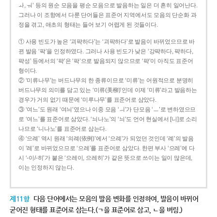
ㅘ, ㅝ’ 등의 원순 모음을 평순 모음으로 발음하는 일은 더 흔히 일어난다.
그러나 이 조항에서 다룬 단어들은 표준어 지역에서도 모음의 단순화 과
정을 겪고, 애초의 형태는 들어 보기 어렵게 된 것들이다.
① 사용 빈도가 높은 ‘괴퍅하다’는 ‘괴팍하다’로 발음이 바뀌었으므로 바
뀐 발음 ‘팍’을 인정하였다. 그러나 사용 빈도가 낮은 ‘강퍅하다, 퍅하다,
퍅성’ 등에서의 ‘퍅’은 ‘팍’으로 발음되지 않으므로 ‘퍅’이 아직도 표준어
형이다.
② ‘미류나무’는 버드나무의 한 종류이므로 ‘미류’는 어원적으로 분명히
버드나무의 의미를 담고 있는 ‘미류(美柳)’인데 이제 ‘미류’라고 발음하는
경우가 거의 없기 때문에 ‘미루나무’를 표준어로 삼았다.
③ ‘여느’도 원래 ‘여늬’였으나 이중 모음 ‘ㅢ’가 단모음 ‘ㅡ’로 변하였으므
로 ‘여느’를 표준어로 삼았다. ‘늬나노’의 ‘늬’도 언어 현실에서 [니]로 소리
나므로 ‘니나노’를 표준어로 삼는다.
④ ‘으례’ 역시 원래 ‘의례(依例)’에서 ‘으례’가 되었던 것인데 ‘례’의 발음
이 ‘레’로 바뀌었으므로 ‘으레’를 표준어로 삼았다. 한편 부사 ‘으레’에 다
시 ‘-이/-히’가 붙은 ‘으레이, 으레히’가 같은 뜻으로 쓰이는 일이 많은데,
이는 인정하지 않는다.
제11항
다음 단어에서는 모음의 발음 변화를 인정하여, 발음이 바뀌어
굳어진 형태를 표준어로 삼는다.(ㄱ을 표준어로 삼고, ㄴ을 버림.)