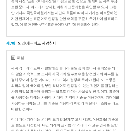
종이 사전 “표준국어대사전”을 바탕으로 한 것으로, 현재에도 계속 수정·
보완 중이다. 여기에서 방대한 어휘의 표준어형을 확인할 수 있다. 그뿐
만 아니라 국립국어원에서는 시간의 흐름에 따라 과거에는 비표준어였
지만 현재에는 표준어로 인정될 만한 어휘를 꾸준히 추가하여 발표하고
있고, 이 또한 인터넷판 “표준국어대사전”에 반영되어 있다.
제2항
외래어는 따로 사정한다.
해설
세계 각국과의 교류가 활발해짐에 따라 물밀 듯이 쏟아져 들어오는 외국
의 말은 지속적으로 조사하여 국어의 일부로 수용할 것인가의 여부를 결
정해 주어야 할 뿐 아니라, 그 표기 역시 결정해 주어야 한다. 이 조항은
외국의 말이 국어의 일부인 외래어로 인정될 수 있는 것인지를 결정하는
사정 작업을 표준어 규정과는 별도로 한다는 사실을 밝힌 것이다. 표준어
를 사정하는 데에는 사회적, 시대적, 지역적 기준을 적용하지만 외래어를
사정하는 데에는 그러한 기준을 적용하기 어렵기 때문에 이 조항을 따로
마련한 것이다.
이에 따라 외래어는 외래어 표기법(문체부 고시 제2017-14호)을 기준으
로 별도로 사정한다. 다만 외래어 표기법의 ‘외래어’가 고유 명사를 포함