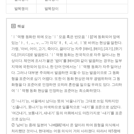
발목쟁이
발목장이
해설
‘ㅣ’ 역행 동화란 뒤에 오는 ‘ㅣ’ 모음 혹은 반모음 ‘ㅣ[j]’에 동화되어 앞에
있는 ‘ㅏ, ㅓ, ㅗ, ㅜ, ㅡ’가 각각 ‘ㅐ, ㅔ, ㅚ, ㅟ, ㅣ’로 바뀌는 현상을 말한다.
가령, ‘아비, 어미, 고기, 죽이다, 끓이다’는 자주 [애비], [에미], [괴기], [쥐기
다], [끼리다]로 발음된다. ‘ㅣ’ 역행 동화는 전국적으로 자주 일어나는 현
상이다. 체언에 조사가 붙은 ‘밥이’를 [배비]와 같이 발음하는 경우는 일부
지역에 국한되어 있으나, 한 단어 안에서는 ‘ㅣ’ 역행 동화가 자주 일어난
다. 그러나 대부분 주의해서 발음하면 피할 수 있는 발음이므로 그 동화
형을 표준어로 삼기 어렵다. 또한 이 동화 현상은 매우 광범위하여 그 동
화형을 다 표준어로 인정하면 오히려 혼란을 일으킬 우려도 있다. 그리하
여 ‘ㅣ’ 역행 동화 현상을 인정하는 표준어는 최소화하였다.
① ‘-나기’는, 서울에서 났다는 뜻의 ‘서울나기’는 그대로 쓰임 직하지만
‘신출나기, 풋나기’는 어색하므로 일률적으로 ‘-내기’를 표준으로 삼았다.
‘여간내기, 보통내기, 새내기’ 등의 어휘에서도 마찬가지로 ‘-내기’를 표준
으로 삼는다.
② ‘남비’는 종래 일본어 ‘나베[鍋]’에서 온 말이라 하여 원형을 의식해서
처리했던 것이나, 현대에는 어원 의식이 거의 사라졌다. 따라서 제5항에