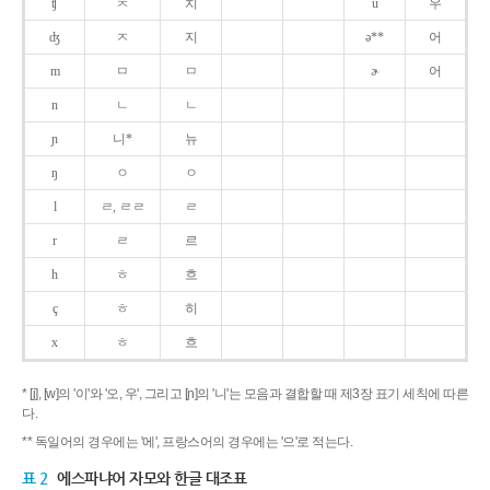
ʧ
ㅊ
치
u
우
ʤ
ㅈ
지
ə**
어
m
ㅁ
ㅁ
ɚ
어
n
ㄴ
ㄴ
ɲ
니*
뉴
ŋ
ㅇ
ㅇ
l
ㄹ, ㄹㄹ
ㄹ
r
ㄹ
르
h
ㅎ
흐
ç
ㅎ
히
x
ㅎ
흐
* [j], [w]의 '이'와 '오, 우', 그리고 [ɲ]의 '니'는 모음과 결합할 때 제3장 표기 세칙에 따른
다.
** 독일어의 경우에는 '에', 프랑스어의 경우에는 '으'로 적는다.
표 2
에스파냐어 자모와 한글 대조표