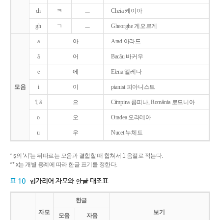
ch
ㅋ
ㅡ
Cheia 케이아
gh
ㄱ
ㅡ
Gheorghe 게오르게
a
아
Arad 아라드
ǎ
어
Bacǎu 바커우
e
에
Elena 엘레나
모음
i
이
pianist 피아니스트
î, â
으
Cîmpina 큼피나, România 로므니아
o
오
Oradea 오라데아
u
우
Nucet 누체트
* ş의 '시'는 뒤따르는 모음과 결합할 때 합쳐서 1 음절로 적는다.
** x는 개별 용례에 따라 한글 표기를 정한다.
표 10
헝가리어 자모와 한글 대조표
한글
자모
보기
모음
자음