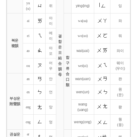
yu
위
ying
(ing)
잉
(u)
아
ai
wa
(ua)
와
이
에
ei
wo
(uo)
워
결
이
복운
합
複韻
운
아
ao
wai
(uai)
와이
모
오
합
結
어
구
웨이
合
ou
wei
(ui)
우
류
(우이)
韻
合
母
an
안
wan
(uan)
완
口
類
원
en
언
wen
(un)
(운)
부성운
附聲韻
wang
ang
앙
왕
(uang)
웡
eng
엉
weng
(ong)
(웅)
권설운
er