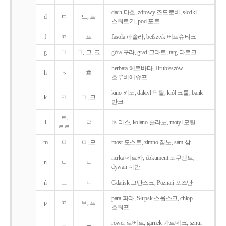
dach 다흐, zdrowy 즈드로비, słodki
d
ㄷ
드, 트
스워트키, pod 포트
f
ㅍ
프
fasola 파솔라, befsztyk 베프슈티크
g
ㄱ
ㄱ, 그, 크
góra 구라, grad 그라트, targ 타르크
herbata 헤르바타, Hrubieszów
h
ㅎ
흐
흐루비에슈프
kino 키노, daktyl 닥틸, król 크룰, bank
k
ㅋ
ㄱ, 크
반크
ㄹ,
l
ㄹ
lis 리스, kolano 콜라노, motyl 모틸
ㄹㄹ
m
ㅁ
ㅁ, 므
most 모스트, zimno 짐노, sam 삼
nerka 네르카, dokument 도쿠멘트,
n
ㄴ
ㄴ
dywan 디반
ń
ㅡ
ㄴ
Gdańsk 그단스크, Poznań 포즈난
para 파라, Słupsk 스웁스크, chłop
p
ㅍ
ㅂ, 프
흐워프
rower 로베르, garnek 가르네크, sznur