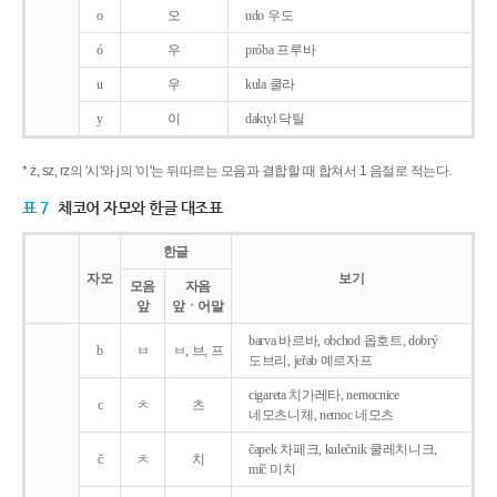
o
오
udo 우도
ó
우
próba 프루바
u
우
kula 쿨라
y
이
daktyl 닥틸
* ż, sz, rz의 '시'와 j의 '이'는 뒤따르는 모음과 결합할 때 합쳐서 1 음절로 적는다.
표 7
체코어 자모와 한글 대조표
한글
자모
보기
모음
자음
앞
앞ㆍ어말
barva 바르바, obchod 옵호트, dobrý
b
ㅂ
ㅂ, 브, 프
도브리, jeřab 예르자프
cigareta 치가레타, nemocnice
c
ㅊ
츠
네모츠니체, nemoc 네모츠
čapek 차페크, kulečnik 쿨레치니크,
č
ㅊ
치
míč 미치