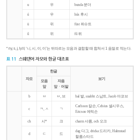
u
우
bunda 분더
ú
우
hús 후시
ü
위
füst 퓌슈트
ű
위
fű 퓌
* ny, s, j, ly의 ‘니, 시, 이, 이’는 뒤따르는 모음과 결합할 때 합쳐서 1 음절로 적는다.
표 11
스웨덴어 자모와 한글 대조표
한글
자모
보기
모음
자음
앞
앞ㆍ어말
b
ㅂ
ㅂ, 브
bal 발, snabbt 스납트, Jacob 야코브
Carlsson 칼손, Celsius 셀시우스,
c
ㅋ, ㅅ
ㄱ
Ericson 에릭손
ch
시*
크
charm 샤름, och 오크
dag 다그, dricka 드리카, Halmstad
d
ㄷ
드
할름스타드