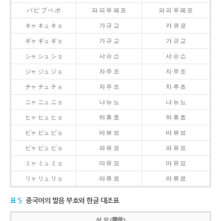
パ ピ プ ペ ポ
파 피 푸 페 포
파 피 푸 페 포
キャ キュ キョ
갸 규 교
캬 큐 쿄
ギャ ギュ ギョ
갸 규 교
갸 규 교
シャ シュ ショ
샤 슈 쇼
샤 슈 쇼
ジャ ジュ ジョ
자 주 조
자 주 조
チャ チュ チョ
자 주 조
차 추 초
ニャ ニュ ニョ
냐 뉴 뇨
냐 뉴 뇨
ヒャ ヒュ ヒョ
햐 휴 효
햐 휴 효
ビャ ビュ ビョ
뱌 뷰 뵤
뱌 뷰 뵤
ピャ ピュ ピョ
퍄 퓨 표
퍄 퓨 표
ミャ ミュ ミョ
먀 뮤 묘
먀 뮤 묘
リャ リュ リョ
랴 류 료
랴 류 료
표 5
중국어의 발음 부호와 한글 대조표
성 모 (聲母)