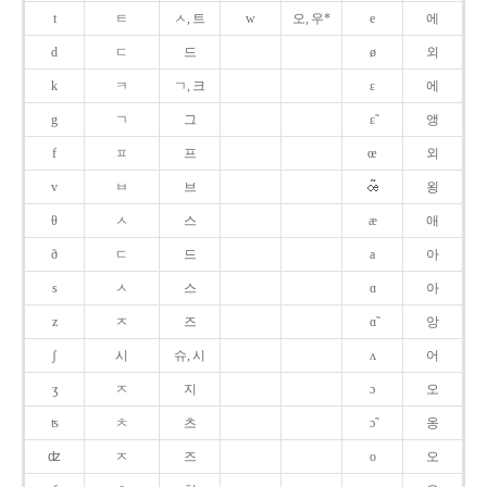
t
ㅌ
ㅅ, 트
w
오, 우*
e
에
d
ㄷ
드
ø
외
k
ㅋ
ㄱ, 크
ɛ
에
g
ㄱ
그
ɛ̃
앵
f
ㅍ
프
œ
외
v
ㅂ
브
욍
θ
ㅅ
스
æ
애
ð
ㄷ
드
a
아
s
ㅅ
스
ɑ
아
z
ㅈ
즈
ɑ̃
앙
ʃ
시
슈, 시
ʌ
어
ʒ
ㅈ
지
ɔ
오
ʦ
ㅊ
츠
ɔ̃
옹
ʣ
ㅈ
즈
o
오