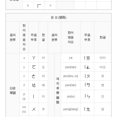
h
ㅎ
운 모 (韻母)
한
어
한어
음의
병
주음
한
음의
주음
병음
한글
분류
음
부호
글
분류
부호
자모
자
모
a
아
yai
야이
o
오
yao
(iao)
야오
e
어
you
(iou,
iu)
유
제
치
ê
에
yan
(ian)
옌
단운
류
單韻
齊
yi
이
yin(in)
인
齒
(i)
類
wu
우
yang
(iang)
양
(u)