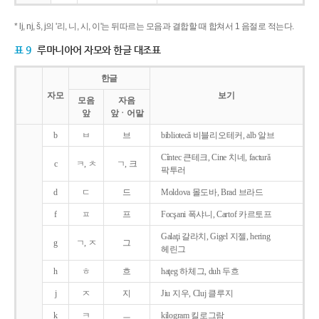
* lj, nj, š, j의 '리, 니, 시, 이'는 뒤따르는 모음과 결합할 때 합쳐서 1 음절로 적는다.
표 9
루마니아어 자모와 한글 대조표
한글
자모
보기
모음
자음
앞
앞ㆍ어말
b
ㅂ
브
bibliotecǎ 비블리오테커, alb 알브
Cîntec 큰테크, Cine 치네, facturǎ
c
ㅋ, ㅊ
ㄱ, 크
팍투러
d
ㄷ
드
Moldova 몰도바, Brad 브라드
f
ㅍ
프
Focşani 폭샤니, Cartof 카르토프
Galaţi 갈라치, Gigel 지젤, hering
g
ㄱ, ㅈ
그
헤린그
h
ㅎ
흐
haţeg 하체그, duh 두흐
j
ㅈ
지
Jiu 지우, Cluj 클루지
k
ㅋ
ㅡ
kilogram 킬로그람