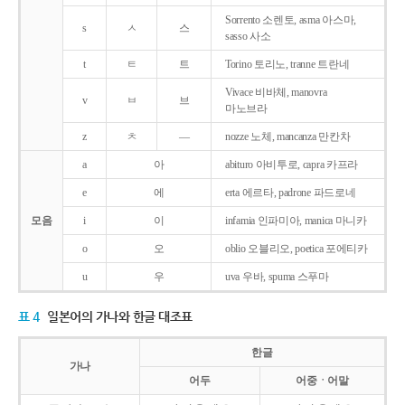
Sorrento 소렌토, asma 아스마,
s
ㅅ
스
sasso 사소
t
ㅌ
트
Torino 토리노, tranne 트란네
Vivace 비바체, manovra
v
ㅂ
브
마노브라
z
ㅊ
―
nozze 노체, mancanza 만칸차
a
아
abituro 아비투로, capra 카프라
e
에
erta 에르타, padrone 파드로네
모음
i
이
infamia 인파미아, manica 마니카
o
오
oblio 오블리오, poetica 포에티카
u
우
uva 우바, spuma 스푸마
표 4
일본어의 가나와 한글 대조표
한글
가나
어두
어중ㆍ어말