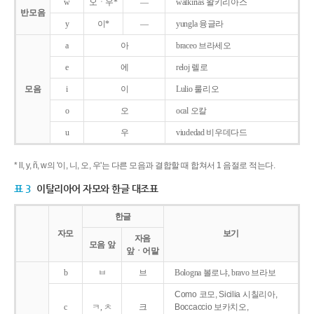
w
오ㆍ우*
―
walkirias 왈키리아스
반모음
y
이*
―
yungla 융글라
a
아
braceo 브라세오
e
에
reloj 렐로
모음
i
이
Lulio 룰리오
o
오
ocal 오칼
u
우
viudedad 비우데다드
* ll, y, ñ, w의 '이, 니, 오, 우'는 다른 모음과 결합할 때 합쳐서 1 음절로 적는다.
표 3
이탈리아어 자모와 한글 대조표
한글
자모
보기
자음
모음 앞
앞ㆍ어말
b
ㅂ
브
Bologna 볼로냐, bravo 브라보
Como 코모, Sicilia 시칠리아,
c
ㅋ, ㅊ
크
Boccaccio 보카치오,