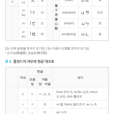
얼
yue
(ue)
웨
*
(r)
촬
ya
구
야
yuan
(uan)
위안
(ia)
류
撮
yo
요
yun
(un)
윈
口
類
ye
예
yong
(iong)
융
(ie)
[ ]는 단독 발음될 경우의 표기임. ( )는 자음이 선행할 경우의 표기임.
* 순치성(脣齒聲), 권설운(捲舌韻).
표 6
폴란드어 자모와 한글 대조표
한글
자모
보기
모음
자음
앞
앞ㆍ어말
burak 부라크, szybko 십코, dobrze
b
ㅂ
ㅂ, 브, 프
도브제, chleb 흘레프
c
ㅊ
츠
cel 첼, Balicki 발리츠키, noc 노츠
ć
ㅡ
치
dać 다치