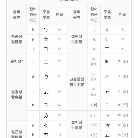
한어
한어
음의
주음
음의
주음
병음
한글
병음
한글
분류
부호
분류
부호
자모
자모
b
ㅂ
j
ㅈ
중순성
설면성
p
ㅍ
q
ㅊ
重脣聲
舌面聲
m
ㅁ
x
ㅅ
zh
순치성*
f
ㅍ
ㅈ [즈]
[zhi]
ch
d
ㄷ
ㅊ [츠]
교설첨성
[chi]
翹舌尖聲
sh
t
ㅌ
ㅅ [스]
설첨성
[shi]
舌尖聲
ㄖ
n
ㄴ
r [ri]
ㄹ [르]
l
ㄹ
z [zi]
ㅉ [쯔]
설치성
g
ㄱ
c [ci]
ㅊ [츠]
舌齒聲
설근성
k
ㅋ
s [si]
ㅆ [쓰]
舌根聲