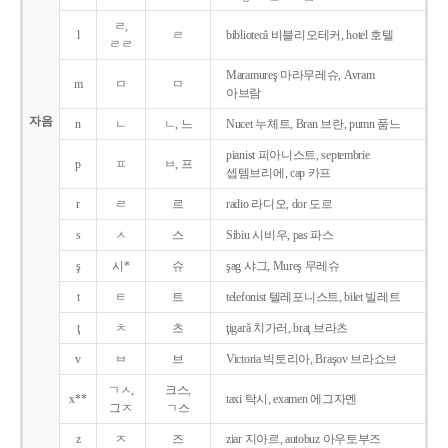
ㄹ,
l
ㄹ
bibliotecǎ 비블리오테커, hotel 호텔
ㄹㄹ
Maramureş 마라무레슈, Avram
m
ㅁ
ㅁ
아브람
자음
n
ㄴ
ㄴ, 느
Nucet 누체트, Bran 브란, pumn 품느
pianist 피아니스트, septembrie
p
ㅍ
ㅂ, 프
셉템브리에, cap 카프
r
ㄹ
르
radio 라디오, dor 도르
s
ㅅ
스
Sibiu 시비우, pas 파스
ş
시*
슈
şag 샤그, Mureş 무레슈
t
ㅌ
트
telefonist 텔레포니스트, bilet 빌레트
ţ
ㅊ
츠
ţigarǎ 치가러, braţ 브라츠
v
ㅂ
브
Victoria 빅토리아, Braşov 브라쇼브
ㄱㅅ,
크스,
x**
taxi 탁시, examen 에그자멘
그ㅈ
ㄱ스
z
ㅈ
즈
ziar 지아르, autobuz 아우토부즈