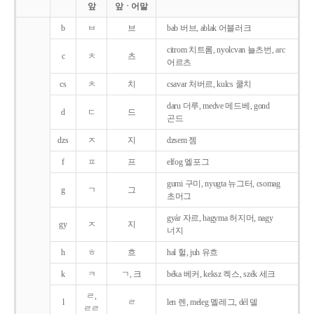
앞
앞ㆍ어말
b
ㅂ
브
bab 버브, ablak 어블러크
citrom 치트롬, nyolcvan 뇰츠번, arc
c
ㅊ
츠
어르츠
cs
ㅊ
치
csavar 처버르, kulcs 쿨치
daru 더루, medve 메드베, gond
d
ㄷ
드
곤드
dzs
ㅈ
지
dzsem 젬
f
ㅍ
프
elfog 엘포그
gumi 구미, nyugta 뉴그터, csomag
g
ㄱ
그
초머그
gyár 자르, hagyma 허지머, nagy
gy
ㅈ
지
너지
h
ㅎ
흐
hal 헐, juh 유흐
k
ㅋ
ㄱ, 크
béka 베커, keksz 켁스, szék 세크
ㄹ,
l
ㄹ
len 렌, meleg 멜레그, dél 델
ㄹㄹ