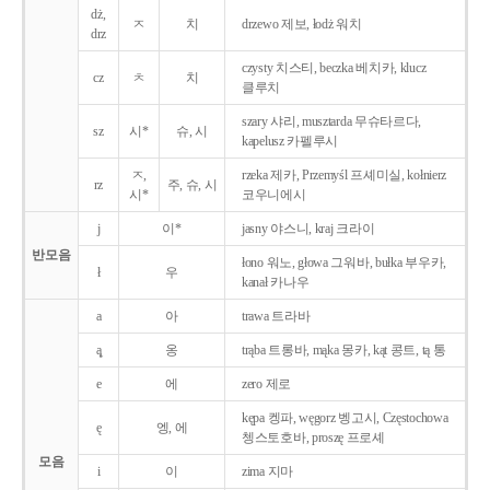
dż,
ㅈ
치
drzewo 제보, łodż 워치
drz
czysty 치스티, beczka 베치카, klucz
cz
ㅊ
치
클루치
szary 샤리, musztarda 무슈타르다,
sz
시*
슈, 시
kapelusz 카펠루시
ㅈ,
rzeka 제카, Przemyśl 프셰미실, kołnierz
rz
주, 슈, 시
시*
코우니에시
j
이*
jasny 야스니, kraj 크라이
반모음
łono 워노, głowa 그워바, bułka 부우카,
ł
우
kanał 카나우
a
아
trawa 트라바
ą̨
옹
trąba 트롱바, mąka 몽카, kąt 콩트, tą 통
e
에
zero 제로
kępa 켕파, węgorz 벵고시, Częstochowa
ę
엥, 에
쳉스토호바, proszę 프로셰
모음
i
이
zima 지마