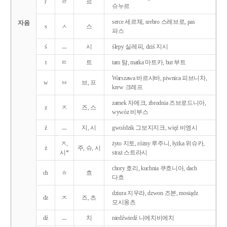
r
ㄹ
르
슈누르
serce 세르체, srebro 스레브로, pas
자음
s
ㅅ
스
파스
ś
ㅡ
시
ślepy 실레피, dziś 지시
t
ㅌ
트
tam 탐, matka 마트카, but 부트
Warszawa 바르샤바, piwnica 피브니차,
w
ㅂ
브, 프
krew 크레프
zamek 자메크, zbrodnia 즈브로드니아,
z
ㅈ
즈, 스
wywóz 비부스
ź
ㅡ
지, 시
gwoździk 그보지지크, więź 비엥시
ㅈ,
żyto 지토, różny 루주니, łyżka 위슈카,
ż
주, 슈, 시
시*
straż 스트라시
chory 호리, kuchnia 쿠흐니아, dach
ch
ㅎ
흐
다흐
dziura 지우라, dzwon 즈본, mosiądz
dz
ㅈ
즈, 츠
모시옹츠
dź
ㅡ
치
niedźwiedź 니에치비에치