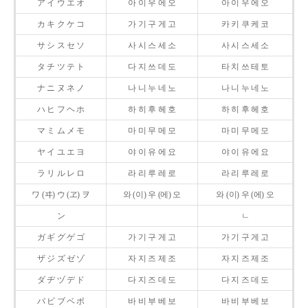
ア イ ウ エ オ
아 이 우 에 오
아 이 우 에 오
カ キ ク ケ コ
가 기 구 게 고
카 키 쿠 케 코
サ シ ス セ ソ
사 시 스 세 소
사 시 스 세 소
タ チ ツ テ ト
다 지 쓰 데 도
타 치 쓰 테 토
ナ ニ ヌ ネ ノ
나 니 누 네 노
나 니 누 네 노
ハ ヒ フ ヘ ホ
하 히 후 헤 호
하 히 후 헤 호
マ ミ ム メ モ
마 미 무 메 모
마 미 무 메 모
ヤ イ ユ エ ヨ
야 이 유 에 요
야 이 유 에 요
ラ リ ル レ ロ
라 리 루 레 로
라 리 루 레 로
ワ (ヰ) ウ (ヱ) ヲ
와 (이) 우 (에) 오
와 (이) 우 (에) 오
ン
ㄴ
ガ ギ グ ゲ ゴ
가 기 구 게 고
가 기 구 게 고
ザ ジ ズ ゼ ゾ
자 지 즈 제 조
자 지 즈 제 조
ダ ヂ ヅ デ ド
다 지 즈 데 도
다 지 즈 데 도
バ ビ ブ ベ ボ
바 비 부 베 보
바 비 부 베 보