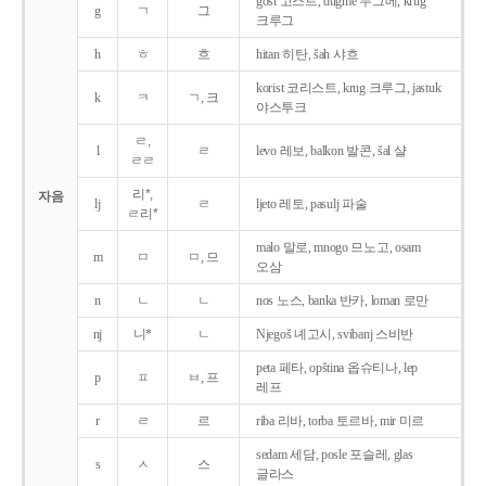
gost 고스트, dugme 두그메, krug
g
ㄱ
그
크루그
h
ㅎ
흐
hitan 히탄, šah 샤흐
korist 코리스트, krug 크루그, jastuk
k
ㅋ
ㄱ, 크
야스투크
ㄹ,
l
ㄹ
levo 레보, balkon 발콘, šal 샬
ㄹㄹ
리*,
자음
lj
ㄹ
ljeto 레토, pasulj 파술
ㄹ리*
malo 말로, mnogo 므노고, osam
m
ㅁ
ㅁ, 므
오삼
n
ㄴ
ㄴ
nos 노스, banka 반카, loman 로만
nj
니*
ㄴ
Njegoš 녜고시, svibanj 스비반
peta 페타, opština 옵슈티나, lep
p
ㅍ
ㅂ, 프
레프
r
ㄹ
르
riba 리바, torba 토르바, mir 미르
sedam 세담, posle 포슬레, glas
s
ㅅ
스
글라스