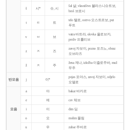
šal 샬, vlasništvo 블라스니슈트보,
š
시*
슈, 시
broš 브로시
telo 텔로, ostrvo 오스트르보, put
t
ㅌ
트
푸트
vatra 바트라, olovka 올로브카,
v
ㅂ
브
proliv 프롤리브
zavoj 자보이, pozno 포즈노, obraz
z
ㅈ
즈
오브라즈
žena 제나, izložba 이즐로주바, muž
ž
ㅈ
주
무주
pojas 포야스, zavoj 자보이, odjelo
반모음
j
이*
오델로
a
아
bakar 바카르
e
에
cev 체브
모음
i
이
dim 딤
o
오
molim 몰림
u
우
zubar 주바르