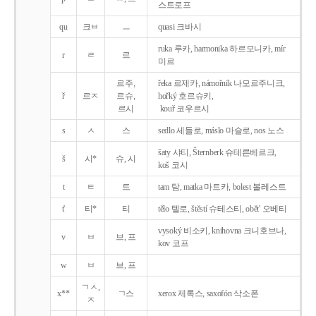
스트로프
qu
크ㅂ
ㅡ
quasi 크바시
ruka 루카, harmonika 하르모니카, mír
r
ㄹ
르
미르
르주,
řeka 르제카, námořník 나모르주니크,
ř
르ㅈ
르슈,
hořký 호르슈키,
르시
kouř 코우르시
s
ㅅ
스
sedlo 세들로, máslo 마슬로, nos 노스
šaty 샤티, Šternberk 슈테른베르크,
š
시*
슈, 시
koš 코시
t
ㅌ
트
tam 탐, matka 마트카, bolest 볼레스트
t'
티*
티
tělo 텔로, štěstí 슈테스티, obět' 오베티
vysoký 비소키, knihovna 크니호브나,
v
ㅂ
브, 프
kov 코프
w
ㅂ
브, 프
ㄱㅅ,
x**
ㄱ스
xerox 제록스, saxofón 삭소폰
ㅈ