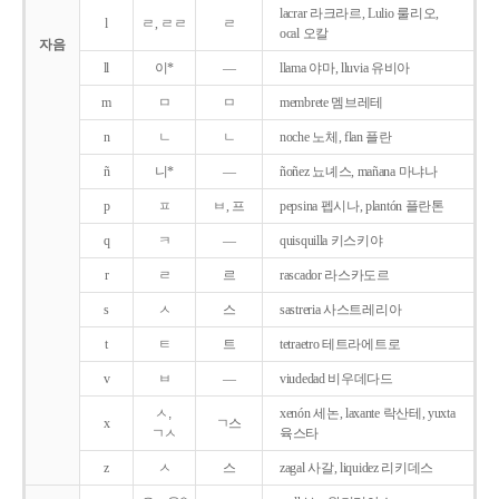
lacrar 라크라르, Lulio 룰리오,
l
ㄹ, ㄹㄹ
ㄹ
ocal 오칼
자음
ll
이*
―
llama 야마, lluvia 유비아
m
ㅁ
ㅁ
membrete 멤브레테
n
ㄴ
ㄴ
noche 노체, flan 플란
ñ
니*
―
ñoñez 뇨녜스, mañana 마냐나
p
ㅍ
ㅂ, 프
pepsina 펩시나, plantón 플란톤
q
ㅋ
―
quisquilla 키스키야
r
ㄹ
르
rascador 라스카도르
s
ㅅ
스
sastreria 사스트레리아
t
ㅌ
트
tetraetro 테트라에트로
v
ㅂ
―
viudedad 비우데다드
ㅅ,
xenón 세논, laxante 락산테, yuxta
x
ㄱ스
ㄱㅅ
육스타
z
ㅅ
스
zagal 사갈, liquidez 리키데스