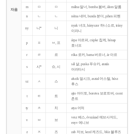
m
ㅁ
ㅁ
málna 말너, bomba 봄버, álom 알롬
자음
n
ㄴ
ㄴ
néma 네머, bunda 분더, pihen 피헨
nyak 녀크, hányszor 하니소르, irány
ny
니*
니
이라니
árpa 아르퍼, csipke 칩케, hónap
p
ㅍ
ㅂ, 프
호너프
r
ㄹ
르
róka 로커, barna 버르너, ár 아르
sál 샬, puska 푸슈카, aratás
s
시*
슈, 시
어러타시
alszik 얼시크, asztal 어스털, húsz
sz
ㅅ
스
후스
ajto 어이토, borotva 보로트버, csont
t
ㅌ
트
촌트
ty
ㅊ
치
atya 어처
vesz 베스, évszázad 에브사저드,
v
ㅂ
브
enyv 에니브
z
ㅈ
즈
zab 저브, kezd 케즈드, blúz 블루즈