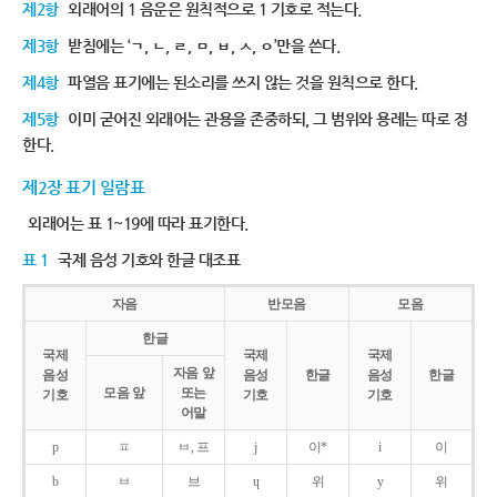
제2항
외래어의 1 음운은 원칙적으로 1 기호로 적는다.
제3항
받침에는 ‘ㄱ, ㄴ, ㄹ, ㅁ, ㅂ, ㅅ, ㅇ’만을 쓴다.
제4항
파열음 표기에는 된소리를 쓰지 않는 것을 원칙으로 한다.
제5항
이미 굳어진 외래어는 관용을 존중하되, 그 범위와 용례는 따로 정
한다.
제2장 표기 일람표
외래어는 표 1~19에 따라 표기한다.
표 1
국제 음성 기호와 한글 대조표
자음
반모음
모음
한글
국제
국제
국제
자음 앞
음성
음성
한글
음성
한글
모음 앞
또는
기호
기호
기호
어말
p
ㅍ
ㅂ, 프
j
이*
i
이
b
ㅂ
브
ɥ
위
y
위