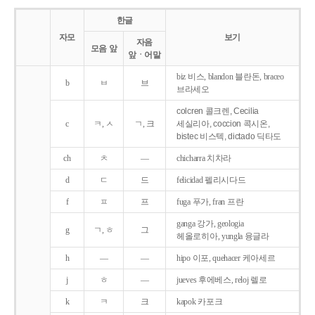
한글
자모
보기
자음
모음 앞
앞ㆍ어말
biz 비스, blandon 블란돈, braceo
b
ㅂ
브
브라세오
colcren 콜크렌, Cecilia
c
ㅋ, ㅅ
ㄱ, 크
세실리아, coccion 콕시온,
bistec 비스텍, dictado 딕타도
ch
ㅊ
―
chicharra 치차라
d
ㄷ
드
felicidad 펠리시다드
f
ㅍ
프
fuga 푸가, fran 프란
ganga 강가, geologia
g
ㄱ, ㅎ
그
헤올로히아, yungla 융글라
h
―
―
hipo 이포, quehacer 케아세르
j
ㅎ
―
jueves 후에베스, reloj 렐로
k
ㅋ
크
kapok 카포크