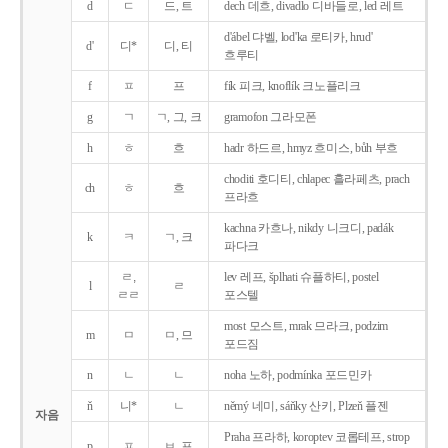
d
ㄷ
드, 트
dech 데흐, divadlo 디바들로, led 레트
d'ábel 댜벨, lod'ka 로티카, hrud'
d'
디*
디, 티
흐루티
f
ㅍ
프
fík 피크, knoflík 크노플리크
g
ㄱ
ㄱ, 그, 크
gramofon 그라모폰
h
ㅎ
흐
hadr 하드르, hmyz 흐미스, bůh 부흐
choditi 호디티, chlapec 흘라페츠, prach
ch
ㅎ
흐
프라흐
kachna 카흐나, nikdy 니크디, padák
k
ㅋ
ㄱ, 크
파다크
ㄹ,
lev 레프, šplhati 슈플하티, postel
l
ㄹ
ㄹㄹ
포스텔
most 모스트, mrak 므라크, podzim
m
ㅁ
ㅁ, 므
포드짐
n
ㄴ
ㄴ
noha 노하, podmínka 포드민카
ň
니*
ㄴ
němý 네미, sáňky 산키, Plzeň 플젠
자음
Praha 프라하, koroptev 코롭테프, strop
p
ㅍ
ㅂ, 프