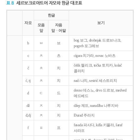
표 8
세르보크로아트어 자모와 한글 대조표
한글
자모
보기
모음
자음
앞
앞ㆍ어말
bog 보그, drobnjak 드로브냐크,
b
ㅂ
브
pogreb 포그레브
c
ㅊ
츠
cigara 치가라, novac 노바츠
čelik 첼리크, točka 토치카, kolač
č
ㅊ
치
콜라치
ć, tj
ㅊ
치
naći 나치, sestrić 세스트리치
desno 데스노, drvo 드르보, medved
d
ㄷ
드
메드베드
dž
ㅈ
지
džep 제프, narudžba 나루지바
đ,dj
ㅈ
지
Ðurađ 주라지
fasada 파사다, kifla 키플라, šaraf
f
ㅍ
프
샤라프