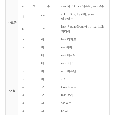
zs
ㅈ
주
zsák 자크, tőzsde 퇴주데, rozs 로주
ajak 어여크, fej 페이, január
j
이*
여누아르
반모음
lyuk 유크, mélység 메이셰그, király
ly
이*
키라이
a
어
lakat 러커트
á
아
máj 마이
e
에
mert 메르트
é
에
mész 메스
i
이
isten 이슈텐
í
이
sí 시
o
오
torna 토르너
모음
ó
오
róka 로커
ö
외
sör 쇠르
ő
외
nő 뇌