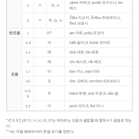
zámek 자메크, pozdní 포즈드니, bez
z
ㅈ
즈, 스
베스
Žižka 지슈카, Žvěřina 주베르지나,
ž
ㅈ
주, 슈, 시
Brož 브로시
반모음
j
이*
jaro 야로, pokoj 포코이
a, á
아
balík 발리크, komár 코마르
e, é
에
dech 데흐, léto 레토
ě
예
sěst 셰스트, věk 베크
i, í
이
kino 키노, míra 미라
모음
o,ó
오
obec 오베츠, nervózni 네르보즈니
u, ú,
우
buben 부벤, úrok 우로크, dům 둠
ů
y, ý
이
jazyk
야지크, líný 리니
* d', ň, š, t', j의 '디, 니, 시, 티, 이'는 뒤따르는 모음과 결합할 때 합쳐서 1 음절로 적는
다.
** x는 개별 용례에 따라 한글 표기를 정한다.