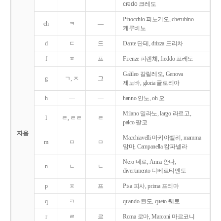
credo 크레도
Pinocchio 피노키오, cherubino
ch
ㅋ
―
케루비노
d
ㄷ
드
Dante 단테, drizza 드리차
f
ㅍ
프
Firenze 피렌체, freddo 프레도
Galileo 갈릴레오, Genova
g
ㄱ, ㅈ
그
제노바, gloria 글로리아
h
―
―
hanno 안노, oh 오
Milano 밀라노, largo 라르고,
l
ㄹ, ㄹㄹ
ㄹ
palco 팔코
자음
Macchiavelli 마키아벨리, mamma
m
ㅁ
ㅁ
맘마, Campanella 캄파넬라
Nero 네로, Anna 안나,
n
ㄴ
ㄴ
divertimento 디베르티멘토
p
ㅍ
프
Pisa 피사, prima 프리마
q
ㅋ
―
quando 콴도, queto 퀘토
r
ㄹ
르
Roma 로마, Marconi 마르코니