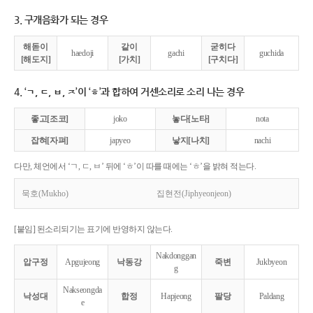
3. 구개음화가 되는 경우
해돋이
같이
굳히다
haedoji
gachi
guchida
[해도지]
[가치]
[구치다]
4. ‘ㄱ, ㄷ, ㅂ, ㅈ’이 ‘ㅎ’과 합하여 거센소리로 소리 나는 경우
좋고[조코]
joko
놓다[노타]
nota
잡혀[자펴]
japyeo
낳지[나치]
nachi
다만, 체언에서 ‘ㄱ, ㄷ, ㅂ’ 뒤에 ‘ㅎ’이 따를 때에는 ‘ㅎ’을 밝혀 적는다.
묵호(Mukho)
집현전(Jiphyeonjeon)
[붙임] 된소리되기는 표기에 반영하지 않는다.
Nakdonggan
압구정
Apgujeong
낙동강
죽변
Jukbyeon
g
Nakseongda
낙성대
합정
Hapjeong
팔당
Paldang
e