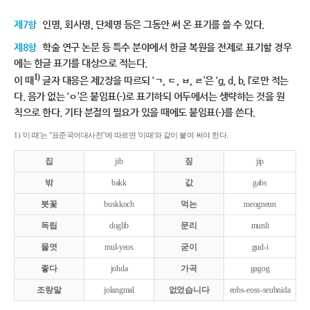
제7항
인명, 회사명, 단체명 등은 그동안 써 온 표기를 쓸 수 있다.
제8항
학술 연구 논문 등 특수 분야에서 한글 복원을 전제로 표기할 경우
에는 한글 표기를 대상으로 적는다.
1)
이 때
글자 대응은 제2장을 따르되 ‘ㄱ, ㄷ, ㅂ, ㄹ’은 ‘g, d, b, l’로만 적는
다. 음가 없는 ‘ㅇ’은 붙임표(-)로 표기하되 어두에서는 생략하는 것을 원
칙으로 한다. 기타 분절의 필요가 있을 때에도 붙임표(-)를 쓴다.
1) '이 때'는 "표준국어대사전"에 따르면 '이때'와 같이 붙여 써야 한다.
집
jib
짚
jip
밖
bakk
값
gabs
붓꽃
buskkoch
먹는
meogneun
독립
doglib
문리
munli
물엿
mul-yeos
굳이
gud-i
좋다
johda
가곡
gagog
조랑말
jolangmal
없었습니다
eobs-eoss-seubnida