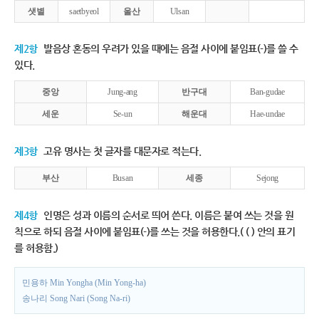
샛별
saetbyeol
울산
Ulsan
제2항
발음상 혼동의 우려가 있을 때에는 음절 사이에 붙임표(-)를 쓸 수
있다.
중앙
Jung-ang
반구대
Ban-gudae
세운
Se-un
해운대
Hae-undae
제3항
고유 명사는 첫 글자를 대문자로 적는다.
부산
Busan
세종
Sejong
제4항
인명은 성과 이름의 순서로 띄어 쓴다. 이름은 붙여 쓰는 것을 원
칙으로 하되 음절 사이에 붙임표(-)를 쓰는 것을 허용한다.( ( ) 안의 표기
를 허용함.)
민용하 Min Yongha (Min Yong-ha)
송나리 Song Nari (Song Na-ri)