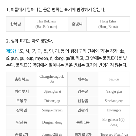
1. 이름에서 일어나는 음운 변화는 표기에 반영하지 않는다.
Han Boknam
Hong Bitna
한복남
홍빛나
(Han Bok-nam)
(Hong Bit-na)
2. 성의 표기는 따로 정한다.
제5항
‘도, 시, 군, 구, 읍, 면, 리, 동’의 행정 구역 단위와 ‘가’는 각각 ‘do,
si, gun, gu, eup, myeon, ri, dong, ga’로 적고, 그 앞에는 붙임표(-)를 넣
는다. 붙임표(-) 앞뒤에서 일어나는 음운 변화는 표기에 반영하지 않는다.
Chungcheongbuk-
충청북도
제주도
Jeju-do
do
의정부시
Uijeongbu-si
양주군
Yangju-gun
도봉구
Dobong-gu
신창읍
Sinchang-eup
삼죽면
Samjuk-myeon
인왕리
Inwang-ri
Bongcheon 1(il)-
당산동
Dangsan-dong
봉천 1동
dong
종로 2가
Jongno 2(i)-ga
퇴계로 3가
Toegyero 3(sam)-ga