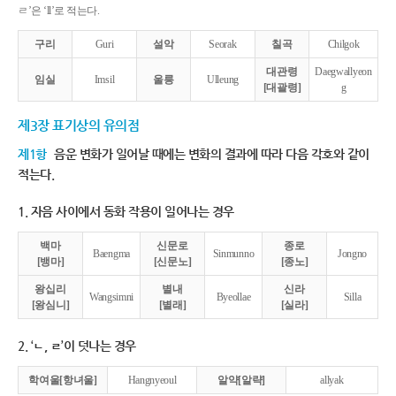
ㄹ’은 ‘ll’로 적는다.
구리
Guri
설악
Seorak
칠곡
Chilgok
대관령
Daegwallyeon
임실
Imsil
울릉
Ulleung
[대괄령]
g
제3장 표기상의 유의점
제1항
음운 변화가 일어날 때에는 변화의 결과에 따라 다음 각호와 같이
적는다.
1. 자음 사이에서 동화 작용이 일어나는 경우
백마
신문로
종로
Baengma
Sinmunno
Jongno
[뱅마]
[신문노]
[종노]
왕십리
별내
신라
Wangsimni
Byeollae
Silla
[왕심니]
[별래]
[실라]
2. ‘ㄴ, ㄹ’이 덧나는 경우
학여울[항녀울]
Hangnyeoul
알약[알략]
allyak