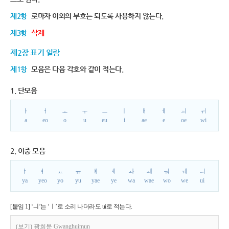
제2항
로마자 이외의 부호는 되도록 사용하지 않는다.
제3항
삭제
제2장 표기 일람
제1항
모음은 다음 각호와 같이 적는다.
1. 단모음
ㅏ
ㅓ
ㅗ
ㅜ
ㅡ
ㅣ
ㅐ
ㅔ
ㅚ
ㅟ
a
eo
o
u
eu
i
ae
e
oe
wi
2. 이중 모음
ㅑ
ㅕ
ㅛ
ㅠ
ㅒ
ㅖ
ㅘ
ㅙ
ㅝ
ㅞ
ㅢ
ya
yeo
yo
yu
yae
ye
wa
wae
wo
we
ui
[붙임 1] ‘ㅢ’는 ‘ㅣ’로 소리 나더라도 ui로 적는다.
(보기) 광희문 Gwanghuimun