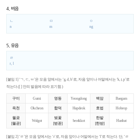
4. 비음
ㄴ
ㅁ
ㅇ
n
m
ng
5. 유음
ㄹ
r, l
[붙임 1] ‘ㄱ, ㄷ, ㅂ’은 모음 앞에서는 ‘g, d, b’로, 자음 앞이나 어말에서는 ‘k, t, p’로
적는다.([ ] 안의 발음에 따라 표기함.)
구미
Gumi
영동
Yeongdong
백암
Baegam
옥천
Okcheon
합덕
Hapdeok
호법
Hobeop
월곶
벚꽃
한밭
Wolgot
beotkkot
Hanbat
[월곧]
[벋꼳]
[한받]
[붙임 2] ‘ㄹ’은 모음 앞에서는 ‘r’로, 자음 앞이나 어말에서는 ‘l’로 적는다. 단, ‘ㄹ