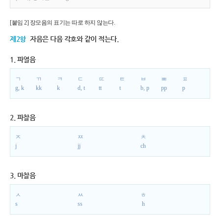
[붙임 2] 장모음의 표기는 따로 하지 않는다.
제2항
자음은 다음 각호와 같이 적는다.
1. 파열음
ㄱ
ㄲ
ㅋ
ㄷ
ㄸ
ㅌ
ㅂ
ㅃ
ㅍ
g, k
kk
k
d, t
tt
t
b, p
pp
p
2. 파찰음
ㅈ
ㅉ
ㅊ
j
jj
ch
3. 마찰음
ㅅ
ㅆ
ㅎ
s
ss
h