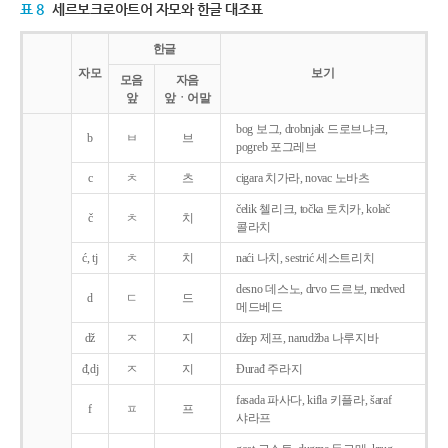
표 8
세르보크로아트어 자모와 한글 대조표
한글
자모
보기
모음
자음
앞
앞ㆍ어말
bog 보그, drobnjak 드로브냐크,
b
ㅂ
브
pogreb 포그레브
c
ㅊ
츠
cigara 치가라, novac 노바츠
čelik 첼리크, točka 토치카, kolač
č
ㅊ
치
콜라치
ć, tj
ㅊ
치
naći 나치, sestrić 세스트리치
desno 데스노, drvo 드르보, medved
d
ㄷ
드
메드베드
dž
ㅈ
지
džep 제프, narudžba 나루지바
đ,dj
ㅈ
지
Ðurađ 주라지
fasada 파사다, kifla 키플라, šaraf
f
ㅍ
프
샤라프