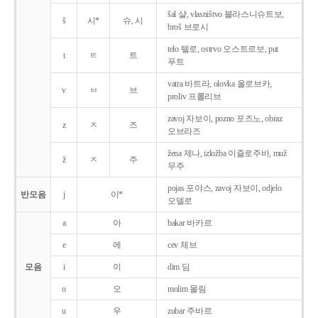
šal 샬, vlasništvo 블라스니슈트보,
š
시*
슈, 시
broš 브로시
telo 텔로, ostrvo 오스트르보, put
t
ㅌ
트
푸트
vatra 바트라, olovka 올로브카,
v
ㅂ
브
proliv 프롤리브
zavoj 자보이, pozno 포즈노, obraz
z
ㅈ
즈
오브라즈
žena 제나, izložba 이즐로주바, muž
ž
ㅈ
주
무주
pojas 포야스, zavoj 자보이, odjelo
반모음
j
이*
오델로
a
아
bakar 바카르
e
에
cev 체브
모음
i
이
dim 딤
o
오
molim 몰림
u
우
zubar 주바르