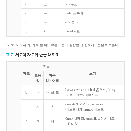
o
오
udo 우도
ó
우
próba 프루바
u
우
kula 쿨라
y
이
daktyl 닥틸
* ż, sz, rz의 '시'와 j의 '이'는 뒤따르는 모음과 결합할 때 합쳐서 1 음절로 적는다.
표 7
체코어 자모와 한글 대조표
한글
자모
보기
모음
자음
앞
앞ㆍ어말
barva 바르바, obchod 옵호트, dobrý
b
ㅂ
ㅂ, 브, 프
도브리, jeřab 예르자프
cigareta 치가레타, nemocnice
c
ㅊ
츠
네모츠니체, nemoc 네모츠
čapek 차페크, kulečnik 쿨레치니크,
č
ㅊ
치
míč 미치