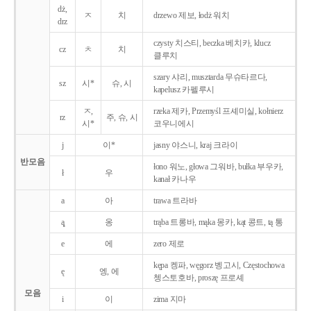
dż,
ㅈ
치
drzewo 제보, łodż 워치
drz
czysty 치스티, beczka 베치카, klucz
cz
ㅊ
치
클루치
szary 샤리, musztarda 무슈타르다,
sz
시*
슈, 시
kapelusz 카펠루시
ㅈ,
rzeka 제카, Przemyśl 프셰미실, kołnierz
rz
주, 슈, 시
시*
코우니에시
j
이*
jasny 야스니, kraj 크라이
반모음
łono 워노, głowa 그워바, bułka 부우카,
ł
우
kanał 카나우
a
아
trawa 트라바
ą̨
옹
trąba 트롱바, mąka 몽카, kąt 콩트, tą 통
e
에
zero 제로
kępa 켕파, węgorz 벵고시, Częstochowa
ę
엥, 에
쳉스토호바, proszę 프로셰
모음
i
이
zima 지마