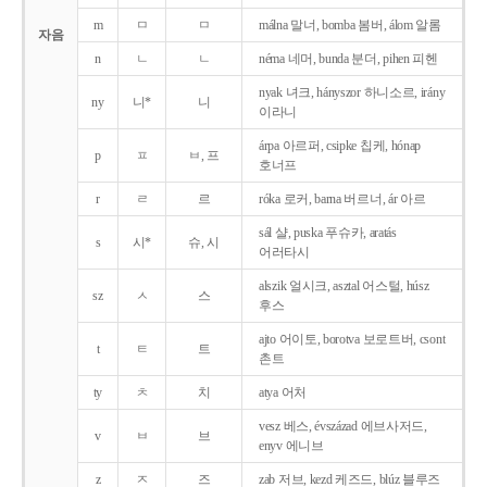
m
ㅁ
ㅁ
málna 말너, bomba 봄버, álom 알롬
자음
n
ㄴ
ㄴ
néma 네머, bunda 분더, pihen 피헨
nyak 녀크, hányszor 하니소르, irány
ny
니*
니
이라니
árpa 아르퍼, csipke 칩케, hónap
p
ㅍ
ㅂ, 프
호너프
r
ㄹ
르
róka 로커, barna 버르너, ár 아르
sál 샬, puska 푸슈카, aratás
s
시*
슈, 시
어러타시
alszik 얼시크, asztal 어스털, húsz
sz
ㅅ
스
후스
ajto 어이토, borotva 보로트버, csont
t
ㅌ
트
촌트
ty
ㅊ
치
atya 어처
vesz 베스, évszázad 에브사저드,
v
ㅂ
브
enyv 에니브
z
ㅈ
즈
zab 저브, kezd 케즈드, blúz 블루즈