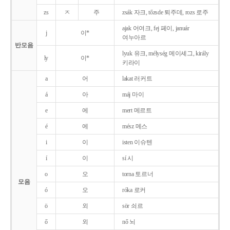
zs
ㅈ
주
zsák 자크, tőzsde 퇴주데, rozs 로주
ajak 어여크, fej 페이, január
j
이*
여누아르
반모음
lyuk 유크, mélység 메이셰그, király
ly
이*
키라이
a
어
lakat 러커트
á
아
máj 마이
e
에
mert 메르트
é
에
mész 메스
i
이
isten 이슈텐
í
이
sí 시
o
오
torna 토르너
모음
ó
오
róka 로커
ö
외
sör 쇠르
ő
외
nő 뇌