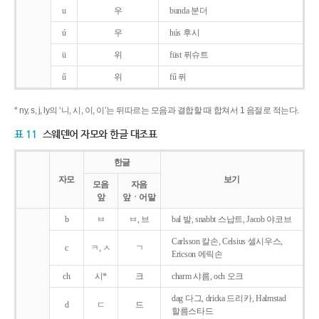
u
우
bunda 분더
ú
우
hús 후시
ü
위
füst 퓌슈트
ű
위
fű 퓌
* ny, s, j, ly의 ‘니, 시, 이, 이’는 뒤따르는 모음과 결합할 때 합쳐서 1 음절로 적는다.
표 11
스웨덴어 자모와 한글 대조표
한글
자모
보기
모음
자음
앞
앞ㆍ어말
b
ㅂ
ㅂ, 브
bal 발, snabbt 스납트, Jacob 야코브
Carlsson 칼손, Celsius 셀시우스,
c
ㅋ, ㅅ
ㄱ
Ericson 에릭손
ch
시*
크
charm 샤름, och 오크
dag 다그, dricka 드리카, Halmstad
d
ㄷ
드
할름스타드