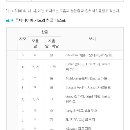
* lj, nj, š, j의 '리, 니, 시, 이'는 뒤따르는 모음과 결합할 때 합쳐서 1 음절로 적는다.
표 9
루마니아어 자모와 한글 대조표
한글
자모
보기
모음
자음
앞
앞ㆍ어말
b
ㅂ
브
bibliotecǎ 비블리오테커, alb 알브
Cîntec 큰테크, Cine 치네, facturǎ
c
ㅋ, ㅊ
ㄱ, 크
팍투러
d
ㄷ
드
Moldova 몰도바, Brad 브라드
f
ㅍ
프
Focşani 폭샤니, Cartof 카르토프
Galaţi 갈라치, Gigel 지젤, hering
g
ㄱ, ㅈ
그
헤린그
h
ㅎ
흐
haţeg 하체그, duh 두흐
j
ㅈ
지
Jiu 지우, Cluj 클루지
k
ㅋ
ㅡ
kilogram 킬로그람