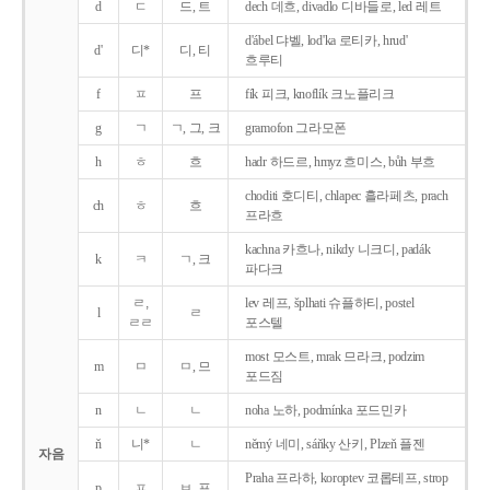
d
ㄷ
드, 트
dech 데흐, divadlo 디바들로, led 레트
d'ábel 댜벨, lod'ka 로티카, hrud'
d'
디*
디, 티
흐루티
f
ㅍ
프
fík 피크, knoflík 크노플리크
g
ㄱ
ㄱ, 그, 크
gramofon 그라모폰
h
ㅎ
흐
hadr 하드르, hmyz 흐미스, bůh 부흐
choditi 호디티, chlapec 흘라페츠, prach
ch
ㅎ
흐
프라흐
kachna 카흐나, nikdy 니크디, padák
k
ㅋ
ㄱ, 크
파다크
ㄹ,
lev 레프, šplhati 슈플하티, postel
l
ㄹ
ㄹㄹ
포스텔
most 모스트, mrak 므라크, podzim
m
ㅁ
ㅁ, 므
포드짐
n
ㄴ
ㄴ
noha 노하, podmínka 포드민카
ň
니*
ㄴ
němý 네미, sáňky 산키, Plzeň 플젠
자음
Praha 프라하, koroptev 코롭테프, strop
p
ㅍ
ㅂ, 프