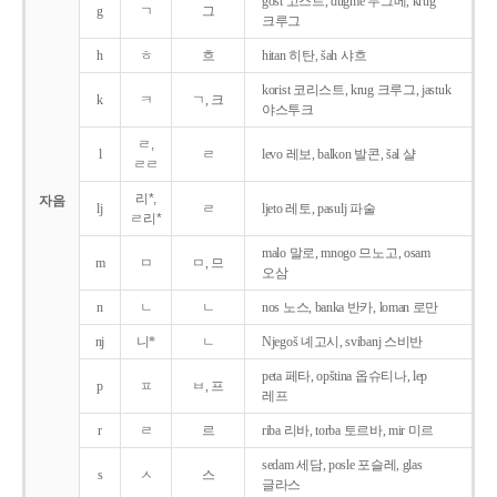
gost 고스트, dugme 두그메, krug
g
ㄱ
그
크루그
h
ㅎ
흐
hitan 히탄, šah 샤흐
korist 코리스트, krug 크루그, jastuk
k
ㅋ
ㄱ, 크
야스투크
ㄹ,
l
ㄹ
levo 레보, balkon 발콘, šal 샬
ㄹㄹ
리*,
자음
lj
ㄹ
ljeto 레토, pasulj 파술
ㄹ리*
malo 말로, mnogo 므노고, osam
m
ㅁ
ㅁ, 므
오삼
n
ㄴ
ㄴ
nos 노스, banka 반카, loman 로만
nj
니*
ㄴ
Njegoš 녜고시, svibanj 스비반
peta 페타, opština 옵슈티나, lep
p
ㅍ
ㅂ, 프
레프
r
ㄹ
르
riba 리바, torba 토르바, mir 미르
sedam 세담, posle 포슬레, glas
s
ㅅ
스
글라스