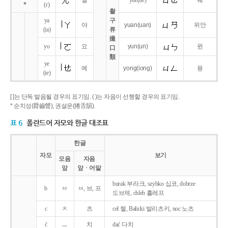
얼
yue
(ue)
웨
*
(r)
촬
ya
구
야
yuan
(uan)
위안
(ia)
류
撮
yo
요
yun
(un)
윈
口
類
ye
예
yong
(iong)
융
(ie)
[ ]는 단독 발음될 경우의 표기임. ( )는 자음이 선행할 경우의 표기임.
* 순치성(脣齒聲), 권설운(捲舌韻).
표 6
폴란드어 자모와 한글 대조표
한글
자모
보기
모음
자음
앞
앞ㆍ어말
burak 부라크, szybko 십코, dobrze
b
ㅂ
ㅂ, 브, 프
도브제, chleb 흘레프
c
ㅊ
츠
cel 첼, Balicki 발리츠키, noc 노츠
ć
ㅡ
치
dać 다치