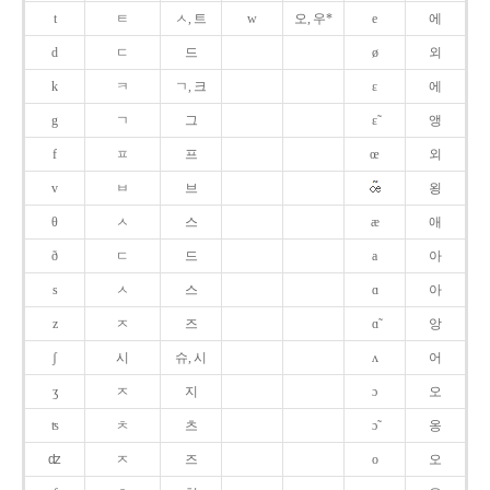
t
ㅌ
ㅅ, 트
w
오, 우*
e
에
d
ㄷ
드
ø
외
k
ㅋ
ㄱ, 크
ɛ
에
g
ㄱ
그
ɛ̃
앵
f
ㅍ
프
œ
외
v
ㅂ
브
욍
θ
ㅅ
스
æ
애
ð
ㄷ
드
a
아
s
ㅅ
스
ɑ
아
z
ㅈ
즈
ɑ̃
앙
ʃ
시
슈, 시
ʌ
어
ʒ
ㅈ
지
ɔ
오
ʦ
ㅊ
츠
ɔ̃
옹
ʣ
ㅈ
즈
o
오