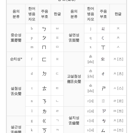
한어
한어
음의
주음
음의
주음
병음
한글
병음
한글
분류
부호
분류
부호
자모
자모
b
ㅂ
j
ㅈ
중순성
설면성
p
ㅍ
q
ㅊ
重脣聲
舌面聲
m
ㅁ
x
ㅅ
zh
순치성*
f
ㅍ
ㅈ [즈]
[zhi]
ch
d
ㄷ
ㅊ [츠]
교설첨성
[chi]
翹舌尖聲
sh
t
ㅌ
ㅅ [스]
설첨성
[shi]
舌尖聲
ㄖ
n
ㄴ
r [ri]
ㄹ [르]
l
ㄹ
z [zi]
ㅉ [쯔]
설치성
g
ㄱ
c [ci]
ㅊ [츠]
舌齒聲
설근성
k
ㅋ
s [si]
ㅆ [쓰]
舌根聲