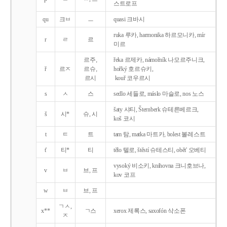
스트로프
qu
크ㅂ
ㅡ
quasi 크바시
ruka 루카, harmonika 하르모니카, mír
r
ㄹ
르
미르
르주,
řeka 르제카, námořník 나모르주니크,
ř
르ㅈ
르슈,
hořký 호르슈키,
르시
kouř 코우르시
s
ㅅ
스
sedlo 세들로, máslo 마슬로, nos 노스
šaty 샤티, Šternberk 슈테른베르크,
š
시*
슈, 시
koš 코시
t
ㅌ
트
tam 탐, matka 마트카, bolest 볼레스트
t'
티*
티
tělo 텔로, štěstí 슈테스티, obět' 오베티
vysoký 비소키, knihovna 크니호브나,
v
ㅂ
브, 프
kov 코프
w
ㅂ
브, 프
ㄱㅅ,
x**
ㄱ스
xerox 제록스, saxofón 삭소폰
ㅈ