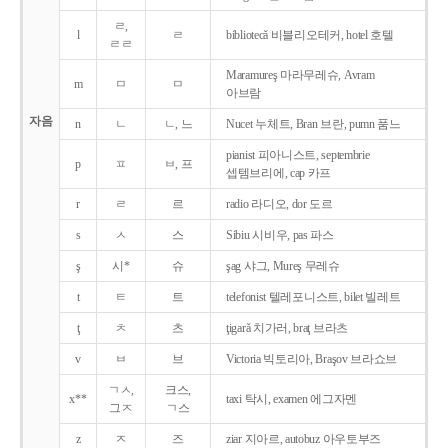
ㄹ,
l
ㄹ
bibliotecǎ 비블리오테커, hotel 호텔
ㄹㄹ
Maramureş 마라무레슈, Avram
m
ㅁ
ㅁ
아브람
자음
n
ㄴ
ㄴ, 느
Nucet 누체트, Bran 브란, pumn 품느
pianist 피아니스트, septembrie
p
ㅍ
ㅂ, 프
셉템브리에, cap 카프
r
ㄹ
르
radio 라디오, dor 도르
s
ㅅ
스
Sibiu 시비우, pas 파스
ş
시*
슈
şag 샤그, Mureş 무레슈
t
ㅌ
트
telefonist 텔레포니스트, bilet 빌레트
ţ
ㅊ
츠
ţigarǎ 치가러, braţ 브라츠
v
ㅂ
브
Victoria 빅토리아, Braşov 브라쇼브
ㄱㅅ,
크스,
x**
taxi 탁시, examen 에그자멘
그ㅈ
ㄱ스
z
ㅈ
즈
ziar 지아르, autobuz 아우토부즈