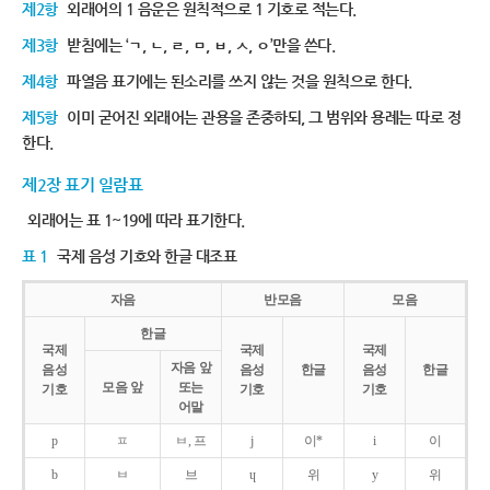
제2항
외래어의 1 음운은 원칙적으로 1 기호로 적는다.
제3항
받침에는 ‘ㄱ, ㄴ, ㄹ, ㅁ, ㅂ, ㅅ, ㅇ’만을 쓴다.
제4항
파열음 표기에는 된소리를 쓰지 않는 것을 원칙으로 한다.
제5항
이미 굳어진 외래어는 관용을 존중하되, 그 범위와 용례는 따로 정
한다.
제2장 표기 일람표
외래어는 표 1~19에 따라 표기한다.
표 1
국제 음성 기호와 한글 대조표
자음
반모음
모음
한글
국제
국제
국제
자음 앞
음성
음성
한글
음성
한글
모음 앞
또는
기호
기호
기호
어말
p
ㅍ
ㅂ, 프
j
이*
i
이
b
ㅂ
브
ɥ
위
y
위