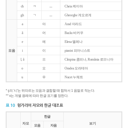
ch
ㅋ
ㅡ
Cheia 케이아
gh
ㄱ
ㅡ
Gheorghe 게오르게
a
아
Arad 아라드
ǎ
어
Bacǎu 바커우
e
에
Elena 엘레나
모음
i
이
pianist 피아니스트
î, â
으
Cîmpina 큼피나, România 로므니아
o
오
Oradea 오라데아
u
우
Nucet 누체트
* ş의 '시'는 뒤따르는 모음과 결합할 때 합쳐서 1 음절로 적는다.
** x는 개별 용례에 따라 한글 표기를 정한다.
표 10
헝가리어 자모와 한글 대조표
한글
자모
보기
모음
자음