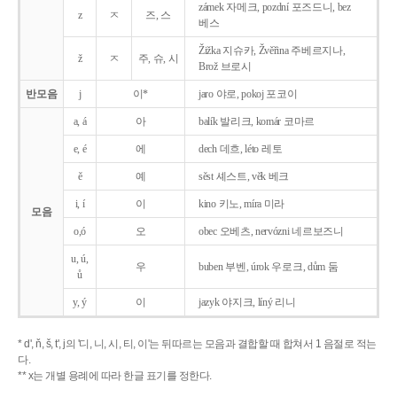
zámek 자메크, pozdní 포즈드니, bez
z
ㅈ
즈, 스
베스
Žižka 지슈카, Žvěřina 주베르지나,
ž
ㅈ
주, 슈, 시
Brož 브로시
반모음
j
이*
jaro 야로, pokoj 포코이
a, á
아
balík 발리크, komár 코마르
e, é
에
dech 데흐, léto 레토
ě
예
sěst 셰스트, věk 베크
i, í
이
kino 키노, míra 미라
모음
o,ó
오
obec 오베츠, nervózni 네르보즈니
u, ú,
우
buben 부벤, úrok 우로크, dům 둠
ů
y, ý
이
jazyk
야지크, líný 리니
* d', ň, š, t', j의 '디, 니, 시, 티, 이'는 뒤따르는 모음과 결합할 때 합쳐서 1 음절로 적는
다.
** x는 개별 용례에 따라 한글 표기를 정한다.