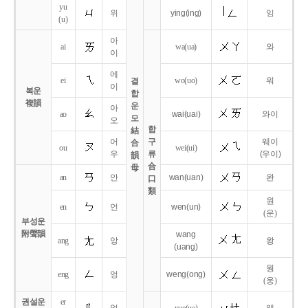
yu
위
ying
(ing)
잉
(u)
아
ai
wa
(ua)
와
이
에
ei
wo
(uo)
워
결
이
복운
합
複韻
운
아
ao
wai
(uai)
와이
모
오
합
結
어
구
웨이
合
ou
wei
(ui)
우
류
(우이)
韻
合
母
an
안
wan
(uan)
완
口
類
원
en
언
wen
(un)
(운)
부성운
附聲韻
wang
ang
앙
왕
(uang)
웡
eng
엉
weng
(ong)
(웅)
권설운
er