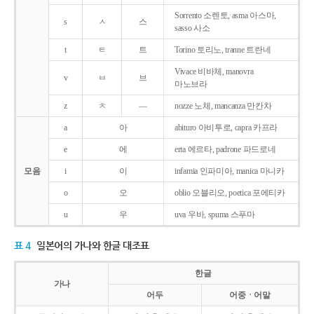
Sorrento 소렌토, asma 아스마,
s
ㅅ
스
sasso 사소
t
ㅌ
트
Torino 토리노, tranne 트란네
Vivace 비바체, manovra
v
ㅂ
브
마노브라
z
ㅊ
―
nozze 노체, mancanza 만칸차
a
아
abituro 아비투로, capra 카프라
e
에
erta 에르타, padrone 파드로네
모음
i
이
infamia 인파미아, manica 마니카
o
오
oblio 오블리오, poetica 포에티카
u
우
uva 우바, spuma 스푸마
표 4
일본어의 가나와 한글 대조표
한글
가나
어두
어중ㆍ어말