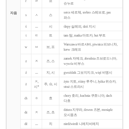
r
ㄹ
르
슈누르
serce 세르체, srebro 스레브로, pas
자음
s
ㅅ
스
파스
ś
ㅡ
시
ślepy 실레피, dziś 지시
t
ㅌ
트
tam 탐, matka 마트카, but 부트
Warszawa 바르샤바, piwnica 피브니차,
w
ㅂ
브, 프
krew 크레프
zamek 자메크, zbrodnia 즈브로드니아,
z
ㅈ
즈, 스
wywóz 비부스
ź
ㅡ
지, 시
gwoździk 그보지지크, więź 비엥시
ㅈ,
żyto 지토, różny 루주니, łyżka 위슈카,
ż
주, 슈, 시
시*
straż 스트라시
chory 호리, kuchnia 쿠흐니아, dach
ch
ㅎ
흐
다흐
dziura 지우라, dzwon 즈본, mosiądz
dz
ㅈ
즈, 츠
모시옹츠
dź
ㅡ
치
niedźwiedź 니에치비에치