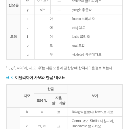
w
오ㆍ우*
―
walkirias 왈키리아스
반모음
y
이*
―
yungla 융글라
a
아
braceo 브라세오
e
에
reloj 렐로
모음
i
이
Lulio 룰리오
o
오
ocal 오칼
u
우
viudedad 비우데다드
* ll, y, ñ, w의 '이, 니, 오, 우'는 다른 모음과 결합할 때 합쳐서 1 음절로 적는다.
표 3
이탈리아어 자모와 한글 대조표
한글
자모
보기
자음
모음 앞
앞ㆍ어말
b
ㅂ
브
Bologna 볼로냐, bravo 브라보
Como 코모, Sicilia 시칠리아,
c
ㅋ, ㅊ
크
Boccaccio 보카치오,