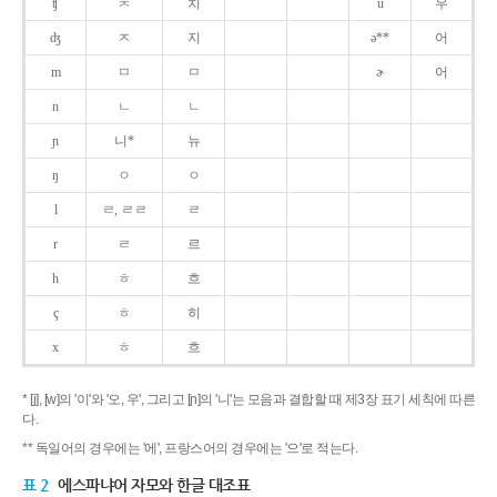
ʧ
ㅊ
치
u
우
ʤ
ㅈ
지
ə**
어
m
ㅁ
ㅁ
ɚ
어
n
ㄴ
ㄴ
ɲ
니*
뉴
ŋ
ㅇ
ㅇ
l
ㄹ, ㄹㄹ
ㄹ
r
ㄹ
르
h
ㅎ
흐
ç
ㅎ
히
x
ㅎ
흐
* [j], [w]의 '이'와 '오, 우', 그리고 [ɲ]의 '니'는 모음과 결합할 때 제3장 표기 세칙에 따른
다.
** 독일어의 경우에는 '에', 프랑스어의 경우에는 '으'로 적는다.
표 2
에스파냐어 자모와 한글 대조표