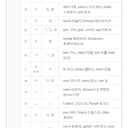
dach 다흐, zdrowy 즈드로비, słodki
d
ㄷ
드, 트
스워트키, pod 포트
f
ㅍ
프
fasola 파솔라, befsztyk 베프슈티크
g
ㄱ
ㄱ, 그, 크
góra 구라, grad 그라트, targ 타르크
herbata 헤르바타, Hrubieszów
h
ㅎ
흐
흐루비에슈프
kino 키노, daktyl 닥틸, król 크룰, bank
k
ㅋ
ㄱ, 크
반크
ㄹ,
l
ㄹ
lis 리스, kolano 콜라노, motyl 모틸
ㄹㄹ
m
ㅁ
ㅁ, 므
most 모스트, zimno 짐노, sam 삼
nerka 네르카, dokument 도쿠멘트,
n
ㄴ
ㄴ
dywan 디반
ń
ㅡ
ㄴ
Gdańsk 그단스크, Poznań 포즈난
para 파라, Słupsk 스웁스크, chłop
p
ㅍ
ㅂ, 프
흐워프
rower 로베르, garnek 가르네크, sznur