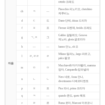
credo 크레도
Pinocchio 피노키오, cherubino
ch
ㅋ
―
케루비노
d
ㄷ
드
Dante 단테, drizza 드리차
f
ㅍ
프
Firenze 피렌체, freddo 프레도
Galileo 갈릴레오, Genova
g
ㄱ, ㅈ
그
제노바, gloria 글로리아
h
―
―
hanno 안노, oh 오
Milano 밀라노, largo 라르고,
l
ㄹ, ㄹㄹ
ㄹ
palco 팔코
자음
Macchiavelli 마키아벨리, mamma
m
ㅁ
ㅁ
맘마, Campanella 캄파넬라
Nero 네로, Anna 안나,
n
ㄴ
ㄴ
divertimento 디베르티멘토
p
ㅍ
프
Pisa 피사, prima 프리마
q
ㅋ
―
quando 콴도, queto 퀘토
r
ㄹ
르
Roma 로마, Marconi 마르코니