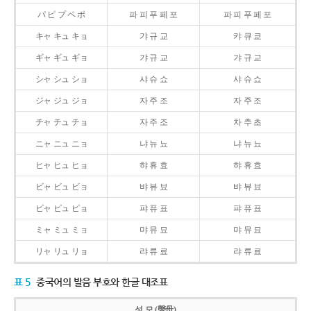
パ ピ プ ペ ポ
파 피 푸 페 포
파 피 푸 페 포
キャ キュ キョ
갸 규 교
캬 큐 쿄
ギャ ギュ ギョ
갸 규 교
갸 규 교
シャ シュ ショ
샤 슈 쇼
샤 슈 쇼
ジャ ジュ ジョ
자 주 조
자 주 조
チャ チュ チョ
자 주 조
차 추 초
ニャ ニュ ニョ
냐 뉴 뇨
냐 뉴 뇨
ヒャ ヒュ ヒョ
햐 휴 효
햐 휴 효
ビャ ビュ ビョ
뱌 뷰 뵤
뱌 뷰 뵤
ピャ ピュ ピョ
퍄 퓨 표
퍄 퓨 표
ミャ ミュ ミョ
먀 뮤 묘
먀 뮤 묘
リャ リュ リョ
랴 류 료
랴 류 료
표 5
중국어의 발음 부호와 한글 대조표
성 모 (聲母)