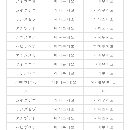
ア イ ウ エ オ
아 이 우 에 오
아 이 우 에 오
カ キ ク ケ コ
가 기 구 게 고
카 키 쿠 케 코
サ シ ス セ ソ
사 시 스 세 소
사 시 스 세 소
タ チ ツ テ ト
다 지 쓰 데 도
타 치 쓰 테 토
ナ ニ ヌ ネ ノ
나 니 누 네 노
나 니 누 네 노
ハ ヒ フ ヘ ホ
하 히 후 헤 호
하 히 후 헤 호
マ ミ ム メ モ
마 미 무 메 모
마 미 무 메 모
ヤ イ ユ エ ヨ
야 이 유 에 요
야 이 유 에 요
ラ リ ル レ ロ
라 리 루 레 로
라 리 루 레 로
ワ (ヰ) ウ (ヱ) ヲ
와 (이) 우 (에) 오
와 (이) 우 (에) 오
ン
ㄴ
ガ ギ グ ゲ ゴ
가 기 구 게 고
가 기 구 게 고
ザ ジ ズ ゼ ゾ
자 지 즈 제 조
자 지 즈 제 조
ダ ヂ ヅ デ ド
다 지 즈 데 도
다 지 즈 데 도
バ ビ ブ ベ ボ
바 비 부 베 보
바 비 부 베 보