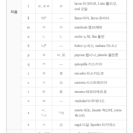
lacrar 라크라르, Lulio 룰리오,
l
ㄹ, ㄹㄹ
ㄹ
ocal 오칼
자음
ll
이*
―
llama 야마, lluvia 유비아
m
ㅁ
ㅁ
membrete 멤브레테
n
ㄴ
ㄴ
noche 노체, flan 플란
ñ
니*
―
ñoñez 뇨녜스, mañana 마냐나
p
ㅍ
ㅂ, 프
pepsina 펩시나, plantón 플란톤
q
ㅋ
―
quisquilla 키스키야
r
ㄹ
르
rascador 라스카도르
s
ㅅ
스
sastreria 사스트레리아
t
ㅌ
트
tetraetro 테트라에트로
v
ㅂ
―
viudedad 비우데다드
ㅅ,
xenón 세논, laxante 락산테, yuxta
x
ㄱ스
ㄱㅅ
육스타
z
ㅅ
스
zagal 사갈, liquidez 리키데스