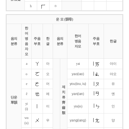
h
ㅎ
운 모 (韻母)
한
어
한어
음의
병
주음
한
음의
주음
병음
한글
분류
음
부호
글
분류
부호
자모
자
모
a
아
yai
야이
o
오
yao
(iao)
야오
e
어
you
(iou,
iu)
유
제
치
ê
에
yan
(ian)
옌
단운
류
單韻
齊
yi
이
yin(in)
인
齒
(i)
類
wu
우
yang
(iang)
양
(u)