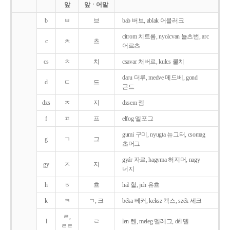
앞
앞ㆍ어말
b
ㅂ
브
bab 버브, ablak 어블러크
citrom 치트롬, nyolcvan 뇰츠번, arc
c
ㅊ
츠
어르츠
cs
ㅊ
치
csavar 처버르, kulcs 쿨치
daru 더루, medve 메드베, gond
d
ㄷ
드
곤드
dzs
ㅈ
지
dzsem 젬
f
ㅍ
프
elfog 엘포그
gumi 구미, nyugta 뉴그터, csomag
g
ㄱ
그
초머그
gyár 자르, hagyma 허지머, nagy
gy
ㅈ
지
너지
h
ㅎ
흐
hal 헐, juh 유흐
k
ㅋ
ㄱ, 크
béka 베커, keksz 켁스, szék 세크
ㄹ,
l
ㄹ
len 렌, meleg 멜레그, dél 델
ㄹㄹ