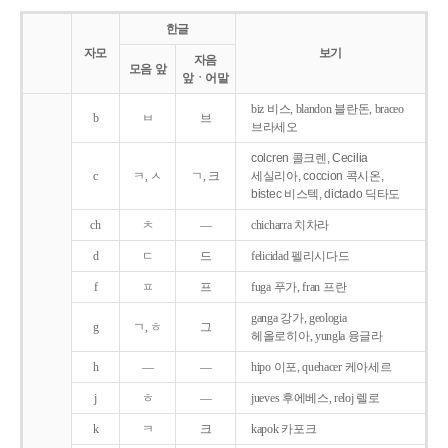
한글
자모
보기
자음
모음 앞
앞ㆍ어말
biz 비스, blandon 블란돈, braceo
b
ㅂ
브
브라세오
colcren 콜크렌, Cecilia
c
ㅋ, ㅅ
ㄱ, 크
세실리아, coccion 콕시온,
bistec 비스텍, dictado 딕타도
ch
ㅊ
―
chicharra 치차라
d
ㄷ
드
felicidad 펠리시다드
f
ㅍ
프
fuga 푸가, fran 프란
ganga 강가, geologia
g
ㄱ, ㅎ
그
헤올로히아, yungla 융글라
h
―
―
hipo 이포, quehacer 케아세르
j
ㅎ
―
jueves 후에베스, reloj 렐로
k
ㅋ
크
kapok 카포크