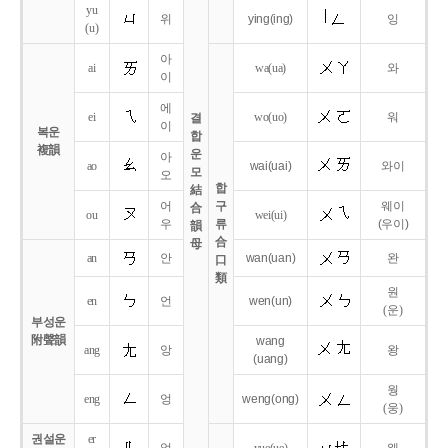
yu
위
ying
(ing)
잉
(u)
아
ai
wa
(ua)
와
이
에
ei
wo
(uo)
워
결
이
복운
합
複韻
운
아
ao
wai
(uai)
와이
모
오
합
結
어
구
웨이
合
ou
wei
(ui)
우
류
(우이)
韻
合
母
an
안
wan
(uan)
완
口
類
원
en
언
wen
(un)
(운)
부성운
附聲韻
wang
ang
앙
왕
(uang)
웡
eng
엉
weng
(ong)
(웅)
권설운
er