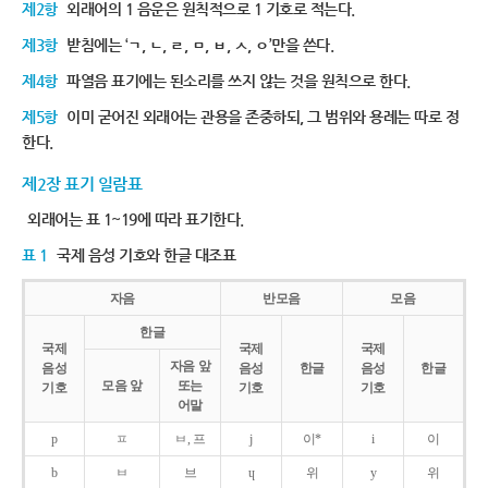
제2항
외래어의 1 음운은 원칙적으로 1 기호로 적는다.
제3항
받침에는 ‘ㄱ, ㄴ, ㄹ, ㅁ, ㅂ, ㅅ, ㅇ’만을 쓴다.
제4항
파열음 표기에는 된소리를 쓰지 않는 것을 원칙으로 한다.
제5항
이미 굳어진 외래어는 관용을 존중하되, 그 범위와 용례는 따로 정
한다.
제2장 표기 일람표
외래어는 표 1~19에 따라 표기한다.
표 1
국제 음성 기호와 한글 대조표
자음
반모음
모음
한글
국제
국제
국제
자음 앞
음성
음성
한글
음성
한글
모음 앞
또는
기호
기호
기호
어말
p
ㅍ
ㅂ, 프
j
이*
i
이
b
ㅂ
브
ɥ
위
y
위