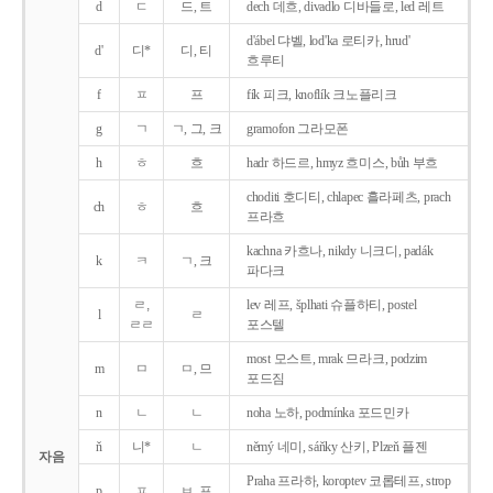
d
ㄷ
드, 트
dech 데흐, divadlo 디바들로, led 레트
d'ábel 댜벨, lod'ka 로티카, hrud'
d'
디*
디, 티
흐루티
f
ㅍ
프
fík 피크, knoflík 크노플리크
g
ㄱ
ㄱ, 그, 크
gramofon 그라모폰
h
ㅎ
흐
hadr 하드르, hmyz 흐미스, bůh 부흐
choditi 호디티, chlapec 흘라페츠, prach
ch
ㅎ
흐
프라흐
kachna 카흐나, nikdy 니크디, padák
k
ㅋ
ㄱ, 크
파다크
ㄹ,
lev 레프, šplhati 슈플하티, postel
l
ㄹ
ㄹㄹ
포스텔
most 모스트, mrak 므라크, podzim
m
ㅁ
ㅁ, 므
포드짐
n
ㄴ
ㄴ
noha 노하, podmínka 포드민카
ň
니*
ㄴ
němý 네미, sáňky 산키, Plzeň 플젠
자음
Praha 프라하, koroptev 코롭테프, strop
p
ㅍ
ㅂ, 프