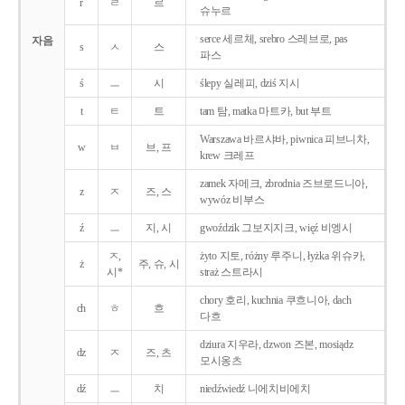
r
ㄹ
르
슈누르
serce 세르체, srebro 스레브로, pas
자음
s
ㅅ
스
파스
ś
ㅡ
시
ślepy 실레피, dziś 지시
t
ㅌ
트
tam 탐, matka 마트카, but 부트
Warszawa 바르샤바, piwnica 피브니차,
w
ㅂ
브, 프
krew 크레프
zamek 자메크, zbrodnia 즈브로드니아,
z
ㅈ
즈, 스
wywóz 비부스
ź
ㅡ
지, 시
gwoździk 그보지지크, więź 비엥시
ㅈ,
żyto 지토, różny 루주니, łyżka 위슈카,
ż
주, 슈, 시
시*
straż 스트라시
chory 호리, kuchnia 쿠흐니아, dach
ch
ㅎ
흐
다흐
dziura 지우라, dzwon 즈본, mosiądz
dz
ㅈ
즈, 츠
모시옹츠
dź
ㅡ
치
niedźwiedź 니에치비에치