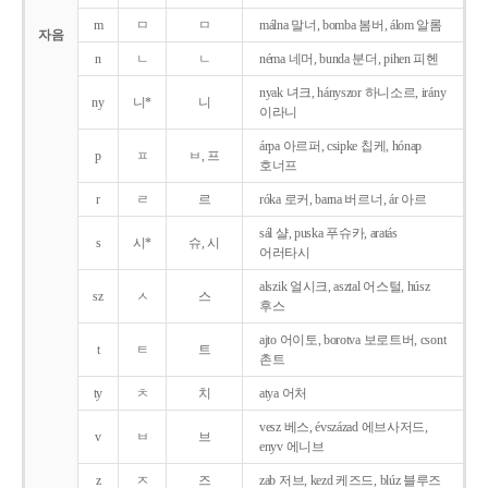
m
ㅁ
ㅁ
málna 말너, bomba 봄버, álom 알롬
자음
n
ㄴ
ㄴ
néma 네머, bunda 분더, pihen 피헨
nyak 녀크, hányszor 하니소르, irány
ny
니*
니
이라니
árpa 아르퍼, csipke 칩케, hónap
p
ㅍ
ㅂ, 프
호너프
r
ㄹ
르
róka 로커, barna 버르너, ár 아르
sál 샬, puska 푸슈카, aratás
s
시*
슈, 시
어러타시
alszik 얼시크, asztal 어스털, húsz
sz
ㅅ
스
후스
ajto 어이토, borotva 보로트버, csont
t
ㅌ
트
촌트
ty
ㅊ
치
atya 어처
vesz 베스, évszázad 에브사저드,
v
ㅂ
브
enyv 에니브
z
ㅈ
즈
zab 저브, kezd 케즈드, blúz 블루즈