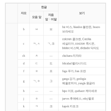
한글
자모
보기
자음
모음 앞
앞ㆍ어말
biz 비스, blandon 블란돈, braceo
b
ㅂ
브
브라세오
colcren 콜크렌, Cecilia
c
ㅋ, ㅅ
ㄱ, 크
세실리아, coccion 콕시온,
bistec 비스텍, dictado 딕타도
ch
ㅊ
―
chicharra 치차라
d
ㄷ
드
felicidad 펠리시다드
f
ㅍ
프
fuga 푸가, fran 프란
ganga 강가, geologia
g
ㄱ, ㅎ
그
헤올로히아, yungla 융글라
h
―
―
hipo 이포, quehacer 케아세르
j
ㅎ
―
jueves 후에베스, reloj 렐로
k
ㅋ
크
kapok 카포크