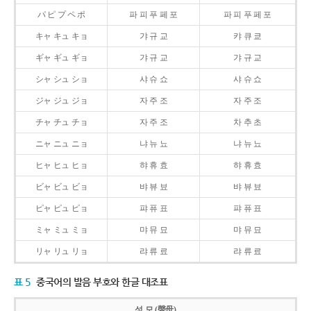
パ ピ プ ペ ポ
파 피 푸 페 포
파 피 푸 페 포
キャ キュ キョ
갸 규 교
캬 큐 쿄
ギャ ギュ ギョ
갸 규 교
갸 규 교
シャ シュ ショ
샤 슈 쇼
샤 슈 쇼
ジャ ジュ ジョ
자 주 조
자 주 조
チャ チュ チョ
자 주 조
차 추 초
ニャ ニュ ニョ
냐 뉴 뇨
냐 뉴 뇨
ヒャ ヒュ ヒョ
햐 휴 효
햐 휴 효
ビャ ビュ ビョ
뱌 뷰 뵤
뱌 뷰 뵤
ピャ ピュ ピョ
퍄 퓨 표
퍄 퓨 표
ミャ ミュ ミョ
먀 뮤 묘
먀 뮤 묘
リャ リュ リョ
랴 류 료
랴 류 료
표 5
중국어의 발음 부호와 한글 대조표
성 모 (聲母)