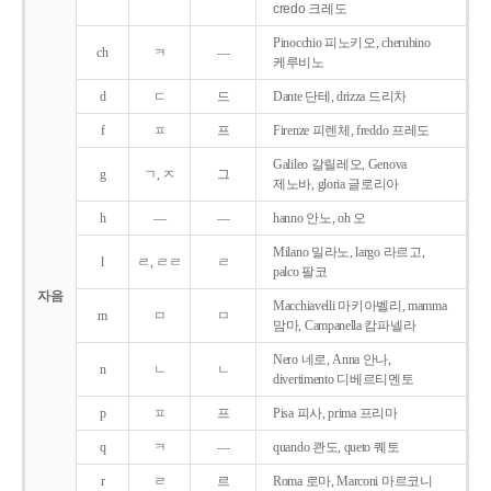
credo 크레도
Pinocchio 피노키오, cherubino
ch
ㅋ
―
케루비노
d
ㄷ
드
Dante 단테, drizza 드리차
f
ㅍ
프
Firenze 피렌체, freddo 프레도
Galileo 갈릴레오, Genova
g
ㄱ, ㅈ
그
제노바, gloria 글로리아
h
―
―
hanno 안노, oh 오
Milano 밀라노, largo 라르고,
l
ㄹ, ㄹㄹ
ㄹ
palco 팔코
자음
Macchiavelli 마키아벨리, mamma
m
ㅁ
ㅁ
맘마, Campanella 캄파넬라
Nero 네로, Anna 안나,
n
ㄴ
ㄴ
divertimento 디베르티멘토
p
ㅍ
프
Pisa 피사, prima 프리마
q
ㅋ
―
quando 콴도, queto 퀘토
r
ㄹ
르
Roma 로마, Marconi 마르코니