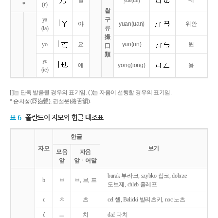
얼
yue
(ue)
웨
*
(r)
촬
ya
구
야
yuan
(uan)
위안
(ia)
류
撮
yo
요
yun
(un)
윈
口
類
ye
예
yong
(iong)
융
(ie)
[ ]는 단독 발음될 경우의 표기임. ( )는 자음이 선행할 경우의 표기임.
* 순치성(脣齒聲), 권설운(捲舌韻).
표 6
폴란드어 자모와 한글 대조표
한글
자모
보기
모음
자음
앞
앞ㆍ어말
burak 부라크, szybko 십코, dobrze
b
ㅂ
ㅂ, 브, 프
도브제, chleb 흘레프
c
ㅊ
츠
cel 첼, Balicki 발리츠키, noc 노츠
ć
ㅡ
치
dać 다치