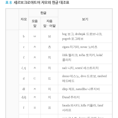
표 8
세르보크로아트어 자모와 한글 대조표
한글
자모
보기
모음
자음
앞
앞ㆍ어말
bog 보그, drobnjak 드로브냐크,
b
ㅂ
브
pogreb 포그레브
c
ㅊ
츠
cigara 치가라, novac 노바츠
čelik 첼리크, točka 토치카, kolač
č
ㅊ
치
콜라치
ć, tj
ㅊ
치
naći 나치, sestrić 세스트리치
desno 데스노, drvo 드르보, medved
d
ㄷ
드
메드베드
dž
ㅈ
지
džep 제프, narudžba 나루지바
đ,dj
ㅈ
지
Ðurađ 주라지
fasada 파사다, kifla 키플라, šaraf
f
ㅍ
프
샤라프