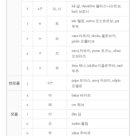
šal 샬, vlasništvo 블라스니슈트보,
š
시*
슈, 시
broš 브로시
telo 텔로, ostrvo 오스트르보, put
t
ㅌ
트
푸트
vatra 바트라, olovka 올로브카,
v
ㅂ
브
proliv 프롤리브
zavoj 자보이, pozno 포즈노, obraz
z
ㅈ
즈
오브라즈
žena 제나, izložba 이즐로주바, muž
ž
ㅈ
주
무주
pojas 포야스, zavoj 자보이, odjelo
반모음
j
이*
오델로
a
아
bakar 바카르
e
에
cev 체브
모음
i
이
dim 딤
o
오
molim 몰림
u
우
zubar 주바르