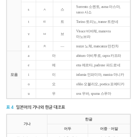
Sorrento 소렌토, asma 아스마,
s
ㅅ
스
sasso 사소
t
ㅌ
트
Torino 토리노, tranne 트란네
Vivace 비바체, manovra
v
ㅂ
브
마노브라
z
ㅊ
―
nozze 노체, mancanza 만칸차
a
아
abituro 아비투로, capra 카프라
e
에
erta 에르타, padrone 파드로네
모음
i
이
infamia 인파미아, manica 마니카
o
오
oblio 오블리오, poetica 포에티카
u
우
uva 우바, spuma 스푸마
표 4
일본어의 가나와 한글 대조표
한글
가나
어두
어중ㆍ어말