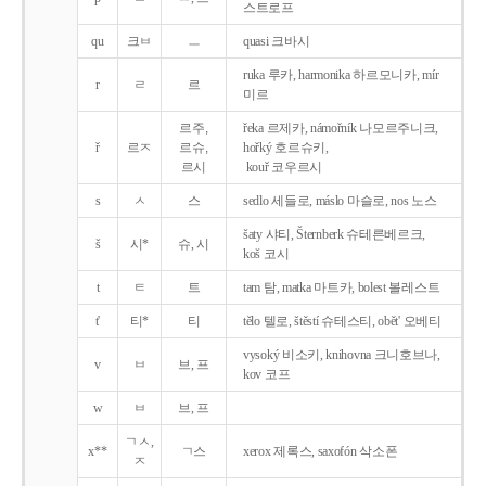
스트로프
qu
크ㅂ
ㅡ
quasi 크바시
ruka 루카, harmonika 하르모니카, mír
r
ㄹ
르
미르
르주,
řeka 르제카, námořník 나모르주니크,
ř
르ㅈ
르슈,
hořký 호르슈키,
르시
kouř 코우르시
s
ㅅ
스
sedlo 세들로, máslo 마슬로, nos 노스
šaty 샤티, Šternberk 슈테른베르크,
š
시*
슈, 시
koš 코시
t
ㅌ
트
tam 탐, matka 마트카, bolest 볼레스트
t'
티*
티
tělo 텔로, štěstí 슈테스티, obět' 오베티
vysoký 비소키, knihovna 크니호브나,
v
ㅂ
브, 프
kov 코프
w
ㅂ
브, 프
ㄱㅅ,
x**
ㄱ스
xerox 제록스, saxofón 삭소폰
ㅈ