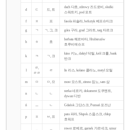
dach 다흐, zdrowy 즈드로비, słodki
d
ㄷ
드, 트
스워트키, pod 포트
f
ㅍ
프
fasola 파솔라, befsztyk 베프슈티크
g
ㄱ
ㄱ, 그, 크
góra 구라, grad 그라트, targ 타르크
herbata 헤르바타, Hrubieszów
h
ㅎ
흐
흐루비에슈프
kino 키노, daktyl 닥틸, król 크룰, bank
k
ㅋ
ㄱ, 크
반크
ㄹ,
l
ㄹ
lis 리스, kolano 콜라노, motyl 모틸
ㄹㄹ
m
ㅁ
ㅁ, 므
most 모스트, zimno 짐노, sam 삼
nerka 네르카, dokument 도쿠멘트,
n
ㄴ
ㄴ
dywan 디반
ń
ㅡ
ㄴ
Gdańsk 그단스크, Poznań 포즈난
para 파라, Słupsk 스웁스크, chłop
p
ㅍ
ㅂ, 프
흐워프
rower 로베르, garnek 가르네크, sznur