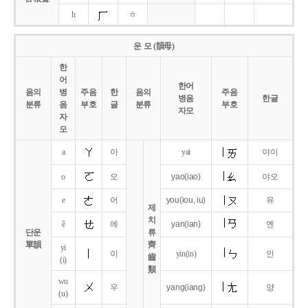
h
ㅎ
운 모 (韻母)
한
어
한어
음의
병
주음
한
음의
주음
병음
한글
분류
음
부호
글
분류
부호
자모
자
모
a
아
yai
야이
o
오
yao
(iao)
야오
e
어
you
(iou,
iu)
유
제
치
ê
에
yan
(ian)
옌
단운
류
單韻
齊
yi
이
yin(in)
인
齒
(i)
類
wu
우
yang
(iang)
양
(u)