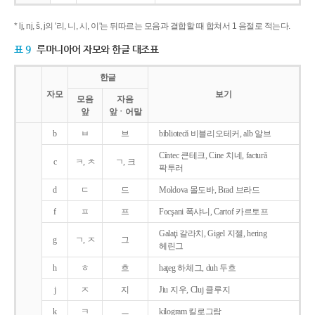
* lj, nj, š, j의 '리, 니, 시, 이'는 뒤따르는 모음과 결합할 때 합쳐서 1 음절로 적는다.
표 9
루마니아어 자모와 한글 대조표
한글
자모
보기
모음
자음
앞
앞ㆍ어말
b
ㅂ
브
bibliotecǎ 비블리오테커, alb 알브
Cîntec 큰테크, Cine 치네, facturǎ
c
ㅋ, ㅊ
ㄱ, 크
팍투러
d
ㄷ
드
Moldova 몰도바, Brad 브라드
f
ㅍ
프
Focşani 폭샤니, Cartof 카르토프
Galaţi 갈라치, Gigel 지젤, hering
g
ㄱ, ㅈ
그
헤린그
h
ㅎ
흐
haţeg 하체그, duh 두흐
j
ㅈ
지
Jiu 지우, Cluj 클루지
k
ㅋ
ㅡ
kilogram 킬로그람