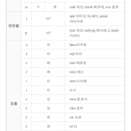
zs
ㅈ
주
zsák 자크, tőzsde 퇴주데, rozs 로주
ajak 어여크, fej 페이, január
j
이*
여누아르
반모음
lyuk 유크, mélység 메이셰그, király
ly
이*
키라이
a
어
lakat 러커트
á
아
máj 마이
e
에
mert 메르트
é
에
mész 메스
i
이
isten 이슈텐
í
이
sí 시
o
오
torna 토르너
모음
ó
오
róka 로커
ö
외
sör 쇠르
ő
외
nő 뇌