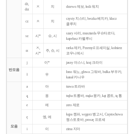
dż,
ㅈ
치
drzewo 제보, łodż 워치
drz
czysty 치스티, beczka 베치카, klucz
cz
ㅊ
치
클루치
szary 샤리, musztarda 무슈타르다,
sz
시*
슈, 시
kapelusz 카펠루시
ㅈ,
rzeka 제카, Przemyśl 프셰미실, kołnierz
rz
주, 슈, 시
시*
코우니에시
j
이*
jasny 야스니, kraj 크라이
반모음
łono 워노, głowa 그워바, bułka 부우카,
ł
우
kanał 카나우
a
아
trawa 트라바
ą̨
옹
trąba 트롱바, mąka 몽카, kąt 콩트, tą 통
e
에
zero 제로
kępa 켕파, węgorz 벵고시, Częstochowa
ę
엥, 에
쳉스토호바, proszę 프로셰
모음
i
이
zima 지마