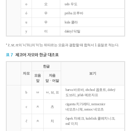
o
오
udo 우도
ó
우
próba 프루바
u
우
kula 쿨라
y
이
daktyl 닥틸
* ż, sz, rz의 '시'와 j의 '이'는 뒤따르는 모음과 결합할 때 합쳐서 1 음절로 적는다.
표 7
체코어 자모와 한글 대조표
한글
자모
보기
모음
자음
앞
앞ㆍ어말
barva 바르바, obchod 옵호트, dobrý
b
ㅂ
ㅂ, 브, 프
도브리, jeřab 예르자프
cigareta 치가레타, nemocnice
c
ㅊ
츠
네모츠니체, nemoc 네모츠
čapek 차페크, kulečnik 쿨레치니크,
č
ㅊ
치
míč 미치