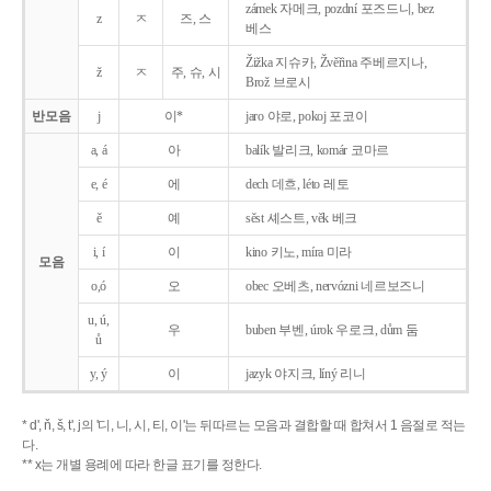
zámek 자메크, pozdní 포즈드니, bez
z
ㅈ
즈, 스
베스
Žižka 지슈카, Žvěřina 주베르지나,
ž
ㅈ
주, 슈, 시
Brož 브로시
반모음
j
이*
jaro 야로, pokoj 포코이
a, á
아
balík 발리크, komár 코마르
e, é
에
dech 데흐, léto 레토
ě
예
sěst 셰스트, věk 베크
i, í
이
kino 키노, míra 미라
모음
o,ó
오
obec 오베츠, nervózni 네르보즈니
u, ú,
우
buben 부벤, úrok 우로크, dům 둠
ů
y, ý
이
jazyk
야지크, líný 리니
* d', ň, š, t', j의 '디, 니, 시, 티, 이'는 뒤따르는 모음과 결합할 때 합쳐서 1 음절로 적는
다.
** x는 개별 용례에 따라 한글 표기를 정한다.