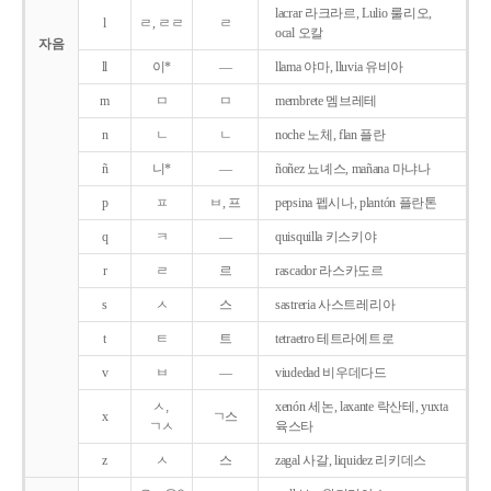
lacrar 라크라르, Lulio 룰리오,
l
ㄹ, ㄹㄹ
ㄹ
ocal 오칼
자음
ll
이*
―
llama 야마, lluvia 유비아
m
ㅁ
ㅁ
membrete 멤브레테
n
ㄴ
ㄴ
noche 노체, flan 플란
ñ
니*
―
ñoñez 뇨녜스, mañana 마냐나
p
ㅍ
ㅂ, 프
pepsina 펩시나, plantón 플란톤
q
ㅋ
―
quisquilla 키스키야
r
ㄹ
르
rascador 라스카도르
s
ㅅ
스
sastreria 사스트레리아
t
ㅌ
트
tetraetro 테트라에트로
v
ㅂ
―
viudedad 비우데다드
ㅅ,
xenón 세논, laxante 락산테, yuxta
x
ㄱ스
ㄱㅅ
육스타
z
ㅅ
스
zagal 사갈, liquidez 리키데스