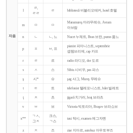
ㄹ,
l
ㄹ
bibliotecǎ 비블리오테커, hotel 호텔
ㄹㄹ
Maramureş 마라무레슈, Avram
m
ㅁ
ㅁ
아브람
자음
n
ㄴ
ㄴ, 느
Nucet 누체트, Bran 브란, pumn 품느
pianist 피아니스트, septembrie
p
ㅍ
ㅂ, 프
셉템브리에, cap 카프
r
ㄹ
르
radio 라디오, dor 도르
s
ㅅ
스
Sibiu 시비우, pas 파스
ş
시*
슈
şag 샤그, Mureş 무레슈
t
ㅌ
트
telefonist 텔레포니스트, bilet 빌레트
ţ
ㅊ
츠
ţigarǎ 치가러, braţ 브라츠
v
ㅂ
브
Victoria 빅토리아, Braşov 브라쇼브
ㄱㅅ,
크스,
x**
taxi 탁시, examen 에그자멘
그ㅈ
ㄱ스
z
ㅈ
즈
ziar 지아르, autobuz 아우토부즈