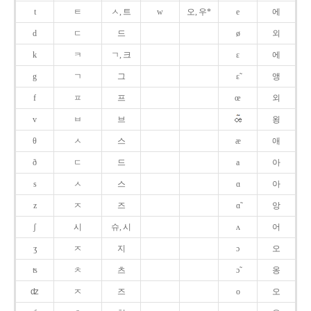
t
ㅌ
ㅅ, 트
w
오, 우*
e
에
d
ㄷ
드
ø
외
k
ㅋ
ㄱ, 크
ɛ
에
g
ㄱ
그
ɛ̃
앵
f
ㅍ
프
œ
외
v
ㅂ
브
욍
θ
ㅅ
스
æ
애
ð
ㄷ
드
a
아
s
ㅅ
스
ɑ
아
z
ㅈ
즈
ɑ̃
앙
ʃ
시
슈, 시
ʌ
어
ʒ
ㅈ
지
ɔ
오
ʦ
ㅊ
츠
ɔ̃
옹
ʣ
ㅈ
즈
o
오