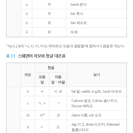
u
우
bunda 분더
ú
우
hús 후시
ü
위
füst 퓌슈트
ű
위
fű 퓌
* ny, s, j, ly의 ‘니, 시, 이, 이’는 뒤따르는 모음과 결합할 때 합쳐서 1 음절로 적는다.
표 11
스웨덴어 자모와 한글 대조표
한글
자모
보기
모음
자음
앞
앞ㆍ어말
b
ㅂ
ㅂ, 브
bal 발, snabbt 스납트, Jacob 야코브
Carlsson 칼손, Celsius 셀시우스,
c
ㅋ, ㅅ
ㄱ
Ericson 에릭손
ch
시*
크
charm 샤름, och 오크
dag 다그, dricka 드리카, Halmstad
d
ㄷ
드
할름스타드