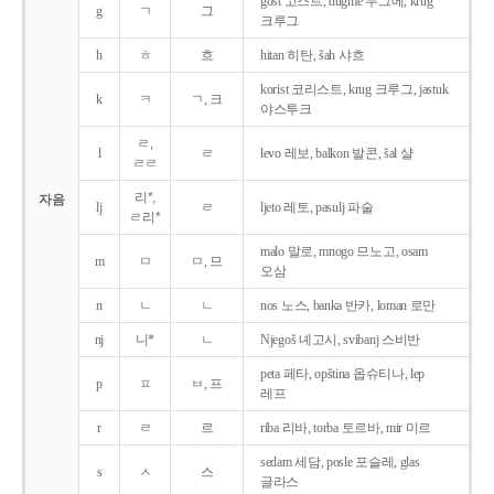
gost 고스트, dugme 두그메, krug
g
ㄱ
그
크루그
h
ㅎ
흐
hitan 히탄, šah 샤흐
korist 코리스트, krug 크루그, jastuk
k
ㅋ
ㄱ, 크
야스투크
ㄹ,
l
ㄹ
levo 레보, balkon 발콘, šal 샬
ㄹㄹ
리*,
자음
lj
ㄹ
ljeto 레토, pasulj 파술
ㄹ리*
malo 말로, mnogo 므노고, osam
m
ㅁ
ㅁ, 므
오삼
n
ㄴ
ㄴ
nos 노스, banka 반카, loman 로만
nj
니*
ㄴ
Njegoš 녜고시, svibanj 스비반
peta 페타, opština 옵슈티나, lep
p
ㅍ
ㅂ, 프
레프
r
ㄹ
르
riba 리바, torba 토르바, mir 미르
sedam 세담, posle 포슬레, glas
s
ㅅ
스
글라스