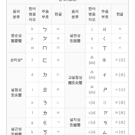
한어
한어
음의
주음
음의
주음
병음
한글
병음
한글
분류
부호
분류
부호
자모
자모
b
ㅂ
j
ㅈ
중순성
설면성
p
ㅍ
q
ㅊ
重脣聲
舌面聲
m
ㅁ
x
ㅅ
zh
순치성*
f
ㅍ
ㅈ [즈]
[zhi]
ch
d
ㄷ
ㅊ [츠]
교설첨성
[chi]
翹舌尖聲
sh
t
ㅌ
ㅅ [스]
설첨성
[shi]
舌尖聲
ㄖ
n
ㄴ
r [ri]
ㄹ [르]
l
ㄹ
z [zi]
ㅉ [쯔]
설치성
g
ㄱ
c [ci]
ㅊ [츠]
舌齒聲
설근성
k
ㅋ
s [si]
ㅆ [쓰]
舌根聲