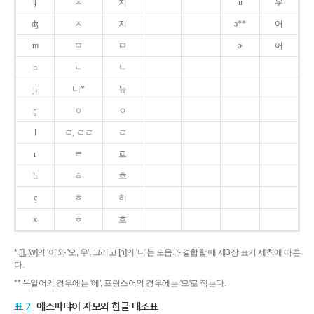
ʧ
ㅊ
치
u
우
ʤ
ㅈ
지
ə**
어
m
ㅁ
ㅁ
ɚ
어
n
ㄴ
ㄴ
ɲ
니*
뉴
ŋ
ㅇ
ㅇ
l
ㄹ, ㄹㄹ
ㄹ
r
ㄹ
르
h
ㅎ
흐
ç
ㅎ
히
x
ㅎ
흐
* [j], [w]의 '이'와 '오, 우', 그리고 [ɲ]의 '니'는 모음과 결합할 때 제3장 표기 세칙에 따른
다.
** 독일어의 경우에는 '에', 프랑스어의 경우에는 '으'로 적는다.
표 2
에스파냐어 자모와 한글 대조표