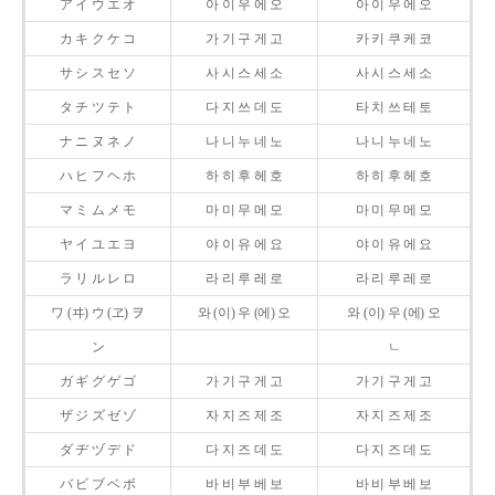
ア イ ウ エ オ
아 이 우 에 오
아 이 우 에 오
カ キ ク ケ コ
가 기 구 게 고
카 키 쿠 케 코
サ シ ス セ ソ
사 시 스 세 소
사 시 스 세 소
タ チ ツ テ ト
다 지 쓰 데 도
타 치 쓰 테 토
ナ ニ ヌ ネ ノ
나 니 누 네 노
나 니 누 네 노
ハ ヒ フ ヘ ホ
하 히 후 헤 호
하 히 후 헤 호
マ ミ ム メ モ
마 미 무 메 모
마 미 무 메 모
ヤ イ ユ エ ヨ
야 이 유 에 요
야 이 유 에 요
ラ リ ル レ ロ
라 리 루 레 로
라 리 루 레 로
ワ (ヰ) ウ (ヱ) ヲ
와 (이) 우 (에) 오
와 (이) 우 (에) 오
ン
ㄴ
ガ ギ グ ゲ ゴ
가 기 구 게 고
가 기 구 게 고
ザ ジ ズ ゼ ゾ
자 지 즈 제 조
자 지 즈 제 조
ダ ヂ ヅ デ ド
다 지 즈 데 도
다 지 즈 데 도
バ ビ ブ ベ ボ
바 비 부 베 보
바 비 부 베 보