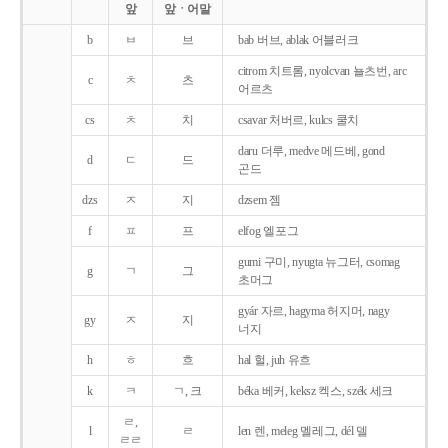
앞
앞ㆍ어말
b
ㅂ
브
bab 버브, ablak 어블러크
citrom 치트롬, nyolcvan 뇰츠번, arc
c
ㅊ
츠
어르츠
cs
ㅊ
치
csavar 처버르, kulcs 쿨치
daru 더루, medve 메드베, gond
d
ㄷ
드
곤드
dzs
ㅈ
지
dzsem 젬
f
ㅍ
프
elfog 엘포그
gumi 구미, nyugta 뉴그터, csomag
g
ㄱ
그
초머그
gyár 자르, hagyma 허지머, nagy
gy
ㅈ
지
너지
h
ㅎ
흐
hal 헐, juh 유흐
k
ㅋ
ㄱ, 크
béka 베커, keksz 켁스, szék 세크
ㄹ,
l
ㄹ
len 렌, meleg 멜레그, dél 델
ㄹㄹ