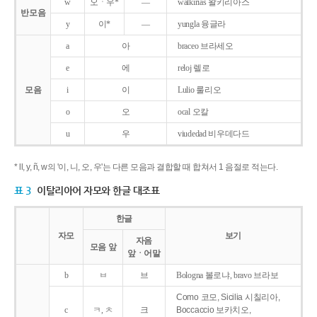
w
오ㆍ우*
―
walkirias 왈키리아스
반모음
y
이*
―
yungla 융글라
a
아
braceo 브라세오
e
에
reloj 렐로
모음
i
이
Lulio 룰리오
o
오
ocal 오칼
u
우
viudedad 비우데다드
* ll, y, ñ, w의 '이, 니, 오, 우'는 다른 모음과 결합할 때 합쳐서 1 음절로 적는다.
표 3
이탈리아어 자모와 한글 대조표
한글
자모
보기
자음
모음 앞
앞ㆍ어말
b
ㅂ
브
Bologna 볼로냐, bravo 브라보
Como 코모, Sicilia 시칠리아,
c
ㅋ, ㅊ
크
Boccaccio 보카치오,