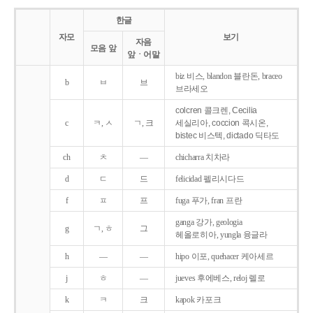
한글
자모
보기
자음
모음 앞
앞ㆍ어말
biz 비스, blandon 블란돈, braceo
b
ㅂ
브
브라세오
colcren 콜크렌, Cecilia
c
ㅋ, ㅅ
ㄱ, 크
세실리아, coccion 콕시온,
bistec 비스텍, dictado 딕타도
ch
ㅊ
―
chicharra 치차라
d
ㄷ
드
felicidad 펠리시다드
f
ㅍ
프
fuga 푸가, fran 프란
ganga 강가, geologia
g
ㄱ, ㅎ
그
헤올로히아, yungla 융글라
h
―
―
hipo 이포, quehacer 케아세르
j
ㅎ
―
jueves 후에베스, reloj 렐로
k
ㅋ
크
kapok 카포크