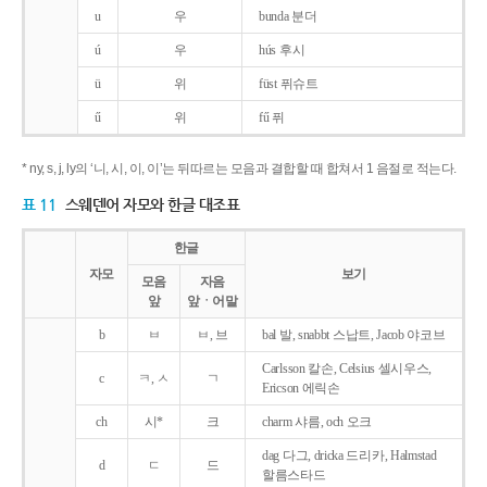
u
우
bunda 분더
ú
우
hús 후시
ü
위
füst 퓌슈트
ű
위
fű 퓌
* ny, s, j, ly의 ‘니, 시, 이, 이’는 뒤따르는 모음과 결합할 때 합쳐서 1 음절로 적는다.
표 11
스웨덴어 자모와 한글 대조표
한글
자모
보기
모음
자음
앞
앞ㆍ어말
b
ㅂ
ㅂ, 브
bal 발, snabbt 스납트, Jacob 야코브
Carlsson 칼손, Celsius 셀시우스,
c
ㅋ, ㅅ
ㄱ
Ericson 에릭손
ch
시*
크
charm 샤름, och 오크
dag 다그, dricka 드리카, Halmstad
d
ㄷ
드
할름스타드