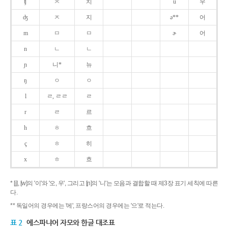
ʧ
ㅊ
치
u
우
ʤ
ㅈ
지
ə**
어
m
ㅁ
ㅁ
ɚ
어
n
ㄴ
ㄴ
ɲ
니*
뉴
ŋ
ㅇ
ㅇ
l
ㄹ, ㄹㄹ
ㄹ
r
ㄹ
르
h
ㅎ
흐
ç
ㅎ
히
x
ㅎ
흐
* [j], [w]의 '이'와 '오, 우', 그리고 [ɲ]의 '니'는 모음과 결합할 때 제3장 표기 세칙에 따른
다.
** 독일어의 경우에는 '에', 프랑스어의 경우에는 '으'로 적는다.
표 2
에스파냐어 자모와 한글 대조표