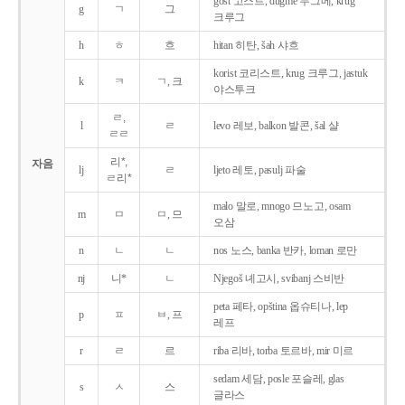
gost 고스트, dugme 두그메, krug
g
ㄱ
그
크루그
h
ㅎ
흐
hitan 히탄, šah 샤흐
korist 코리스트, krug 크루그, jastuk
k
ㅋ
ㄱ, 크
야스투크
ㄹ,
l
ㄹ
levo 레보, balkon 발콘, šal 샬
ㄹㄹ
리*,
자음
lj
ㄹ
ljeto 레토, pasulj 파술
ㄹ리*
malo 말로, mnogo 므노고, osam
m
ㅁ
ㅁ, 므
오삼
n
ㄴ
ㄴ
nos 노스, banka 반카, loman 로만
nj
니*
ㄴ
Njegoš 녜고시, svibanj 스비반
peta 페타, opština 옵슈티나, lep
p
ㅍ
ㅂ, 프
레프
r
ㄹ
르
riba 리바, torba 토르바, mir 미르
sedam 세담, posle 포슬레, glas
s
ㅅ
스
글라스