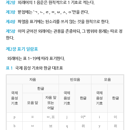
제2항
외래어의 1 음운은 원칙적으로 1 기호로 적는다.
제3항
받침에는 ‘ㄱ, ㄴ, ㄹ, ㅁ, ㅂ, ㅅ, ㅇ’만을 쓴다.
제4항
파열음 표기에는 된소리를 쓰지 않는 것을 원칙으로 한다.
제5항
이미 굳어진 외래어는 관용을 존중하되, 그 범위와 용례는 따로 정
한다.
제2장 표기 일람표
외래어는 표 1~19에 따라 표기한다.
표 1
국제 음성 기호와 한글 대조표
자음
반모음
모음
한글
국제
국제
국제
자음 앞
음성
음성
한글
음성
한글
모음 앞
또는
기호
기호
기호
어말
p
ㅍ
ㅂ, 프
j
이*
i
이
b
ㅂ
브
ɥ
위
y
위