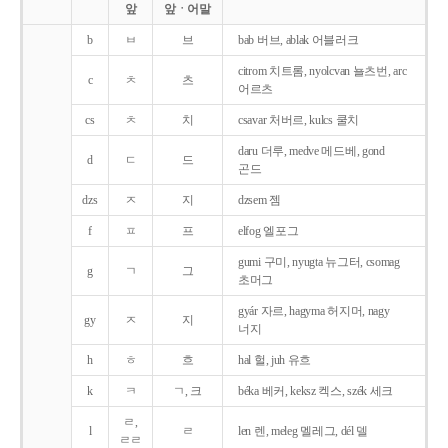
앞
앞ㆍ어말
b
ㅂ
브
bab 버브, ablak 어블러크
citrom 치트롬, nyolcvan 뇰츠번, arc
c
ㅊ
츠
어르츠
cs
ㅊ
치
csavar 처버르, kulcs 쿨치
daru 더루, medve 메드베, gond
d
ㄷ
드
곤드
dzs
ㅈ
지
dzsem 젬
f
ㅍ
프
elfog 엘포그
gumi 구미, nyugta 뉴그터, csomag
g
ㄱ
그
초머그
gyár 자르, hagyma 허지머, nagy
gy
ㅈ
지
너지
h
ㅎ
흐
hal 헐, juh 유흐
k
ㅋ
ㄱ, 크
béka 베커, keksz 켁스, szék 세크
ㄹ,
l
ㄹ
len 렌, meleg 멜레그, dél 델
ㄹㄹ