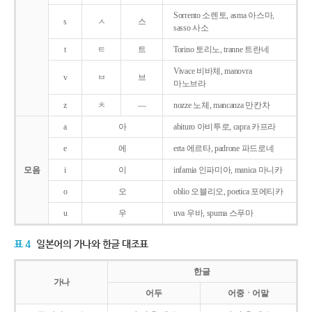
Sorrento 소렌토, asma 아스마,
s
ㅅ
스
sasso 사소
t
ㅌ
트
Torino 토리노, tranne 트란네
Vivace 비바체, manovra
v
ㅂ
브
마노브라
z
ㅊ
―
nozze 노체, mancanza 만칸차
a
아
abituro 아비투로, capra 카프라
e
에
erta 에르타, padrone 파드로네
모음
i
이
infamia 인파미아, manica 마니카
o
오
oblio 오블리오, poetica 포에티카
u
우
uva 우바, spuma 스푸마
표 4
일본어의 가나와 한글 대조표
한글
가나
어두
어중ㆍ어말