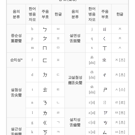
한어
한어
음의
주음
음의
주음
병음
한글
병음
한글
분류
부호
분류
부호
자모
자모
b
ㅂ
j
ㅈ
중순성
설면성
p
ㅍ
q
ㅊ
重脣聲
舌面聲
m
ㅁ
x
ㅅ
zh
순치성*
f
ㅍ
ㅈ [즈]
[zhi]
ch
d
ㄷ
ㅊ [츠]
교설첨성
[chi]
翹舌尖聲
sh
t
ㅌ
ㅅ [스]
설첨성
[shi]
舌尖聲
ㄖ
n
ㄴ
r [ri]
ㄹ [르]
l
ㄹ
z [zi]
ㅉ [쯔]
설치성
g
ㄱ
c [ci]
ㅊ [츠]
舌齒聲
설근성
k
ㅋ
s [si]
ㅆ [쓰]
舌根聲