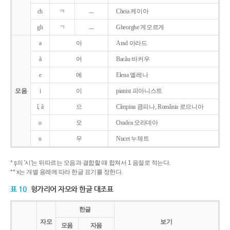
ch
ㅋ
ㅡ
Cheia 케이아
gh
ㄱ
ㅡ
Gheorghe 게오르게
a
아
Arad 아라드
ǎ
어
Bacǎu 바커우
e
에
Elena 엘레나
모음
i
이
pianist 피아니스트
î, â
으
Cîmpina 큼피나, România 로므니아
o
오
Oradea 오라데아
u
우
Nucet 누체트
* ş의 '시'는 뒤따르는 모음과 결합할 때 합쳐서 1 음절로 적는다.
** x는 개별 용례에 따라 한글 표기를 정한다.
표 10
헝가리어 자모와 한글 대조표
한글
자모
보기
모음
자음