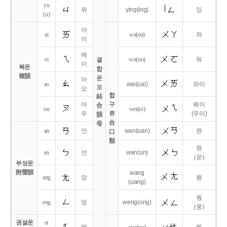
yu
위
ying
(ing)
잉
(u)
아
ai
wa
(ua)
와
이
에
ei
wo
(uo)
워
결
이
복운
합
複韻
운
아
ao
wai
(uai)
와이
모
오
합
結
어
구
웨이
合
ou
wei
(ui)
우
류
(우이)
韻
合
母
an
안
wan
(uan)
완
口
類
원
en
언
wen
(un)
(운)
부성운
附聲韻
wang
ang
앙
왕
(uang)
웡
eng
엉
weng
(ong)
(웅)
권설운
er