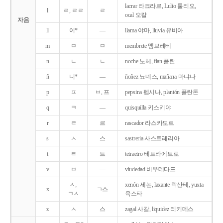
lacrar 라크라르, Lulio 룰리오,
l
ㄹ, ㄹㄹ
ㄹ
ocal 오칼
자음
ll
이*
―
llama 야마, lluvia 유비아
m
ㅁ
ㅁ
membrete 멤브레테
n
ㄴ
ㄴ
noche 노체, flan 플란
ñ
니*
―
ñoñez 뇨녜스, mañana 마냐나
p
ㅍ
ㅂ, 프
pepsina 펩시나, plantón 플란톤
q
ㅋ
―
quisquilla 키스키야
r
ㄹ
르
rascador 라스카도르
s
ㅅ
스
sastreria 사스트레리아
t
ㅌ
트
tetraetro 테트라에트로
v
ㅂ
―
viudedad 비우데다드
ㅅ,
xenón 세논, laxante 락산테, yuxta
x
ㄱ스
ㄱㅅ
육스타
z
ㅅ
스
zagal 사갈, liquidez 리키데스