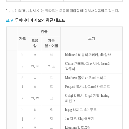
* lj, nj, š, j의 '리, 니, 시, 이'는 뒤따르는 모음과 결합할 때 합쳐서 1 음절로 적는다.
표 9
루마니아어 자모와 한글 대조표
한글
자모
보기
모음
자음
앞
앞ㆍ어말
b
ㅂ
브
bibliotecǎ 비블리오테커, alb 알브
Cîntec 큰테크, Cine 치네, facturǎ
c
ㅋ, ㅊ
ㄱ, 크
팍투러
d
ㄷ
드
Moldova 몰도바, Brad 브라드
f
ㅍ
프
Focşani 폭샤니, Cartof 카르토프
Galaţi 갈라치, Gigel 지젤, hering
g
ㄱ, ㅈ
그
헤린그
h
ㅎ
흐
haţeg 하체그, duh 두흐
j
ㅈ
지
Jiu 지우, Cluj 클루지
k
ㅋ
ㅡ
kilogram 킬로그람