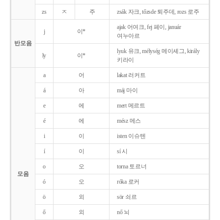
zs
ㅈ
주
zsák 자크, tőzsde 퇴주데, rozs 로주
ajak 어여크, fej 페이, január
j
이*
여누아르
반모음
lyuk 유크, mélység 메이셰그, király
ly
이*
키라이
a
어
lakat 러커트
á
아
máj 마이
e
에
mert 메르트
é
에
mész 메스
i
이
isten 이슈텐
í
이
sí 시
o
오
torna 토르너
모음
ó
오
róka 로커
ö
외
sör 쇠르
ő
외
nő 뇌