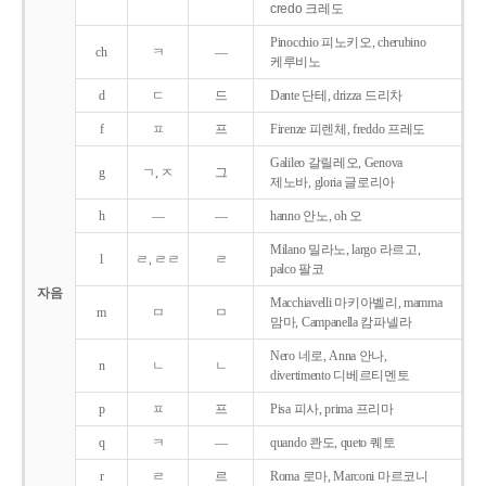
credo 크레도
Pinocchio 피노키오, cherubino
ch
ㅋ
―
케루비노
d
ㄷ
드
Dante 단테, drizza 드리차
f
ㅍ
프
Firenze 피렌체, freddo 프레도
Galileo 갈릴레오, Genova
g
ㄱ, ㅈ
그
제노바, gloria 글로리아
h
―
―
hanno 안노, oh 오
Milano 밀라노, largo 라르고,
l
ㄹ, ㄹㄹ
ㄹ
palco 팔코
자음
Macchiavelli 마키아벨리, mamma
m
ㅁ
ㅁ
맘마, Campanella 캄파넬라
Nero 네로, Anna 안나,
n
ㄴ
ㄴ
divertimento 디베르티멘토
p
ㅍ
프
Pisa 피사, prima 프리마
q
ㅋ
―
quando 콴도, queto 퀘토
r
ㄹ
르
Roma 로마, Marconi 마르코니