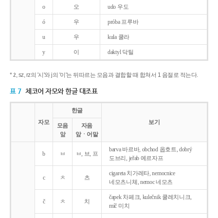
o
오
udo 우도
ó
우
próba 프루바
u
우
kula 쿨라
y
이
daktyl 닥틸
* ż, sz, rz의 '시'와 j의 '이'는 뒤따르는 모음과 결합할 때 합쳐서 1 음절로 적는다.
표 7
체코어 자모와 한글 대조표
한글
자모
보기
모음
자음
앞
앞ㆍ어말
barva 바르바, obchod 옵호트, dobrý
b
ㅂ
ㅂ, 브, 프
도브리, jeřab 예르자프
cigareta 치가레타, nemocnice
c
ㅊ
츠
네모츠니체, nemoc 네모츠
čapek 차페크, kulečnik 쿨레치니크,
č
ㅊ
치
míč 미치