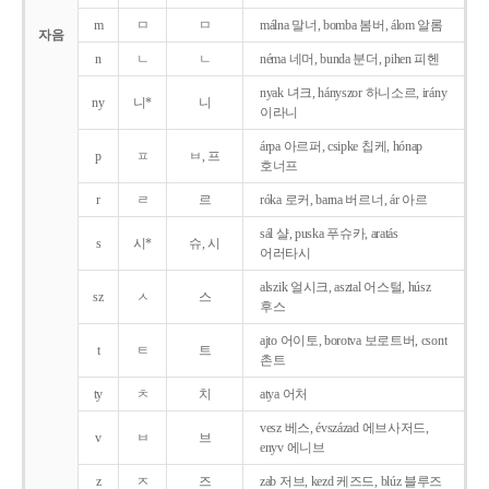
m
ㅁ
ㅁ
málna 말너, bomba 봄버, álom 알롬
자음
n
ㄴ
ㄴ
néma 네머, bunda 분더, pihen 피헨
nyak 녀크, hányszor 하니소르, irány
ny
니*
니
이라니
árpa 아르퍼, csipke 칩케, hónap
p
ㅍ
ㅂ, 프
호너프
r
ㄹ
르
róka 로커, barna 버르너, ár 아르
sál 샬, puska 푸슈카, aratás
s
시*
슈, 시
어러타시
alszik 얼시크, asztal 어스털, húsz
sz
ㅅ
스
후스
ajto 어이토, borotva 보로트버, csont
t
ㅌ
트
촌트
ty
ㅊ
치
atya 어처
vesz 베스, évszázad 에브사저드,
v
ㅂ
브
enyv 에니브
z
ㅈ
즈
zab 저브, kezd 케즈드, blúz 블루즈