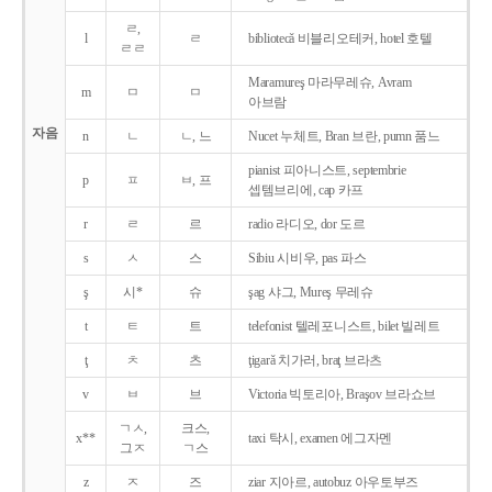
ㄹ,
l
ㄹ
bibliotecǎ 비블리오테커, hotel 호텔
ㄹㄹ
Maramureş 마라무레슈, Avram
m
ㅁ
ㅁ
아브람
자음
n
ㄴ
ㄴ, 느
Nucet 누체트, Bran 브란, pumn 품느
pianist 피아니스트, septembrie
p
ㅍ
ㅂ, 프
셉템브리에, cap 카프
r
ㄹ
르
radio 라디오, dor 도르
s
ㅅ
스
Sibiu 시비우, pas 파스
ş
시*
슈
şag 샤그, Mureş 무레슈
t
ㅌ
트
telefonist 텔레포니스트, bilet 빌레트
ţ
ㅊ
츠
ţigarǎ 치가러, braţ 브라츠
v
ㅂ
브
Victoria 빅토리아, Braşov 브라쇼브
ㄱㅅ,
크스,
x**
taxi 탁시, examen 에그자멘
그ㅈ
ㄱ스
z
ㅈ
즈
ziar 지아르, autobuz 아우토부즈