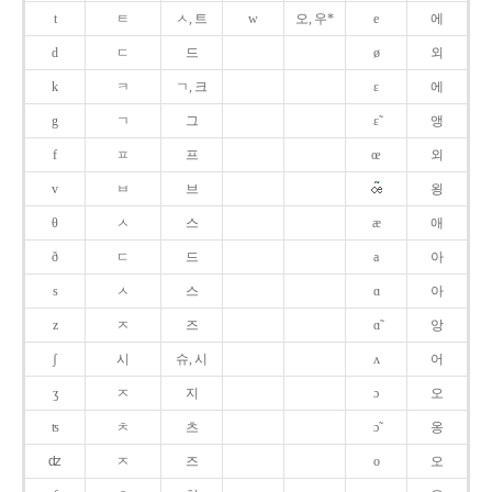
t
ㅌ
ㅅ, 트
w
오, 우*
e
에
d
ㄷ
드
ø
외
k
ㅋ
ㄱ, 크
ɛ
에
g
ㄱ
그
ɛ̃
앵
f
ㅍ
프
œ
외
v
ㅂ
브
욍
θ
ㅅ
스
æ
애
ð
ㄷ
드
a
아
s
ㅅ
스
ɑ
아
z
ㅈ
즈
ɑ̃
앙
ʃ
시
슈, 시
ʌ
어
ʒ
ㅈ
지
ɔ
오
ʦ
ㅊ
츠
ɔ̃
옹
ʣ
ㅈ
즈
o
오