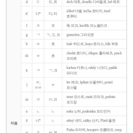
d
ㄷ
드, 트
dech 데흐, divadlo 디바들로, led 레트
d'ábel 댜벨, lod'ka 로티카, hrud'
d'
디*
디, 티
흐루티
f
ㅍ
프
fík 피크, knoflík 크노플리크
g
ㄱ
ㄱ, 그, 크
gramofon 그라모폰
h
ㅎ
흐
hadr 하드르, hmyz 흐미스, bůh 부흐
choditi 호디티, chlapec 흘라페츠, prach
ch
ㅎ
흐
프라흐
kachna 카흐나, nikdy 니크디, padák
k
ㅋ
ㄱ, 크
파다크
ㄹ,
lev 레프, šplhati 슈플하티, postel
l
ㄹ
ㄹㄹ
포스텔
most 모스트, mrak 므라크, podzim
m
ㅁ
ㅁ, 므
포드짐
n
ㄴ
ㄴ
noha 노하, podmínka 포드민카
ň
니*
ㄴ
němý 네미, sáňky 산키, Plzeň 플젠
자음
Praha 프라하, koroptev 코롭테프, strop
p
ㅍ
ㅂ, 프