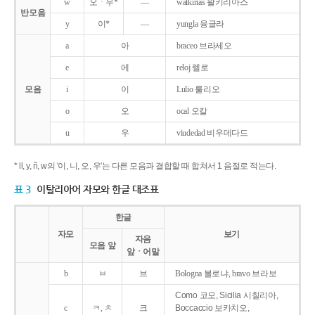
w
오ㆍ우*
―
walkirias 왈키리아스
반모음
y
이*
―
yungla 융글라
a
아
braceo 브라세오
e
에
reloj 렐로
모음
i
이
Lulio 룰리오
o
오
ocal 오칼
u
우
viudedad 비우데다드
* ll, y, ñ, w의 '이, 니, 오, 우'는 다른 모음과 결합할 때 합쳐서 1 음절로 적는다.
표 3
이탈리아어 자모와 한글 대조표
한글
자모
보기
자음
모음 앞
앞ㆍ어말
b
ㅂ
브
Bologna 볼로냐, bravo 브라보
Como 코모, Sicilia 시칠리아,
c
ㅋ, ㅊ
크
Boccaccio 보카치오,