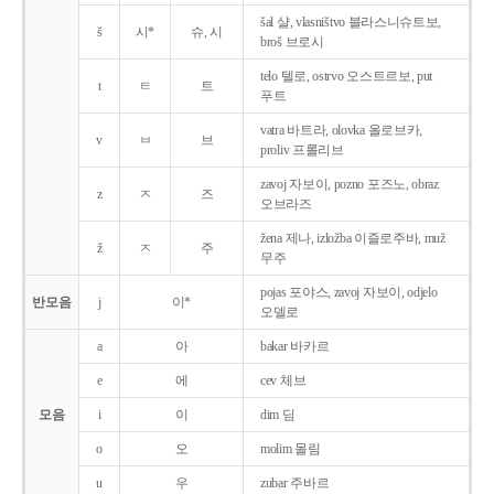
šal 샬, vlasništvo 블라스니슈트보,
š
시*
슈, 시
broš 브로시
telo 텔로, ostrvo 오스트르보, put
t
ㅌ
트
푸트
vatra 바트라, olovka 올로브카,
v
ㅂ
브
proliv 프롤리브
zavoj 자보이, pozno 포즈노, obraz
z
ㅈ
즈
오브라즈
žena 제나, izložba 이즐로주바, muž
ž
ㅈ
주
무주
pojas 포야스, zavoj 자보이, odjelo
반모음
j
이*
오델로
a
아
bakar 바카르
e
에
cev 체브
모음
i
이
dim 딤
o
오
molim 몰림
u
우
zubar 주바르