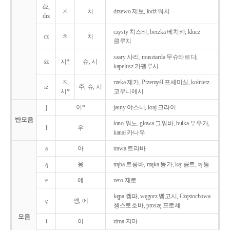
dż,
ㅈ
치
drzewo 제보, łodż 워치
drz
czysty 치스티, beczka 베치카, klucz
cz
ㅊ
치
클루치
szary 샤리, musztarda 무슈타르다,
sz
시*
슈, 시
kapelusz 카펠루시
ㅈ,
rzeka 제카, Przemyśl 프셰미실, kołnierz
rz
주, 슈, 시
시*
코우니에시
j
이*
jasny 야스니, kraj 크라이
반모음
łono 워노, głowa 그워바, bułka 부우카,
ł
우
kanał 카나우
a
아
trawa 트라바
ą̨
옹
trąba 트롱바, mąka 몽카, kąt 콩트, tą 통
e
에
zero 제로
kępa 켕파, węgorz 벵고시, Częstochowa
ę
엥, 에
쳉스토호바, proszę 프로셰
모음
i
이
zima 지마