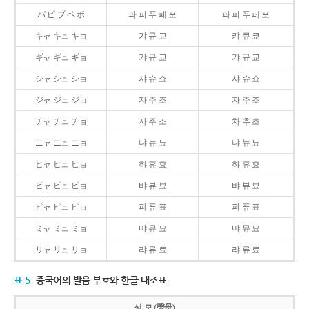
パ ピ プ ペ ポ
파 피 푸 페 포
파 피 푸 페 포
キャ キュ キョ
갸 규 교
캬 큐 쿄
ギャ ギュ ギョ
갸 규 교
갸 규 교
シャ シュ ショ
샤 슈 쇼
샤 슈 쇼
ジャ ジュ ジョ
자 주 조
자 주 조
チャ チュ チョ
자 주 조
차 추 초
ニャ ニュ ニョ
냐 뉴 뇨
냐 뉴 뇨
ヒャ ヒュ ヒョ
햐 휴 효
햐 휴 효
ビャ ビュ ビョ
뱌 뷰 뵤
뱌 뷰 뵤
ピャ ピュ ピョ
퍄 퓨 표
퍄 퓨 표
ミャ ミュ ミョ
먀 뮤 묘
먀 뮤 묘
リャ リュ リョ
랴 류 료
랴 류 료
표 5
중국어의 발음 부호와 한글 대조표
성 모 (聲母)