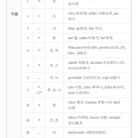
r
ㄹ
르
슈누르
serce 세르체, srebro 스레브로, pas
자음
s
ㅅ
스
파스
ś
ㅡ
시
ślepy 실레피, dziś 지시
t
ㅌ
트
tam 탐, matka 마트카, but 부트
Warszawa 바르샤바, piwnica 피브니차,
w
ㅂ
브, 프
krew 크레프
zamek 자메크, zbrodnia 즈브로드니아,
z
ㅈ
즈, 스
wywóz 비부스
ź
ㅡ
지, 시
gwoździk 그보지지크, więź 비엥시
ㅈ,
żyto 지토, różny 루주니, łyżka 위슈카,
ż
주, 슈, 시
시*
straż 스트라시
chory 호리, kuchnia 쿠흐니아, dach
ch
ㅎ
흐
다흐
dziura 지우라, dzwon 즈본, mosiądz
dz
ㅈ
즈, 츠
모시옹츠
dź
ㅡ
치
niedźwiedź 니에치비에치