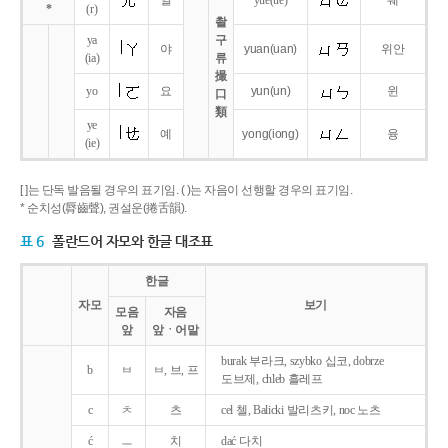
얼
yue
(ue)
웨
*
(r)
촬
ya
구
야
yuan
(uan)
위안
(ia)
류
撮
yo
요
yun
(un)
윈
口
類
ye
예
yong
(iong)
융
(ie)
[ ]는 단독 발음될 경우의 표기임. ( )는 자음이 선행할 경우의 표기임.
* 순치성(脣齒聲), 권설운(捲舌韻).
표 6
폴란드어 자모와 한글 대조표
한글
자모
보기
모음
자음
앞
앞ㆍ어말
burak 부라크, szybko 십코, dobrze
b
ㅂ
ㅂ, 브, 프
도브제, chleb 흘레프
c
ㅊ
츠
cel 첼, Balicki 발리츠키, noc 노츠
ć
ㅡ
치
dać 다치