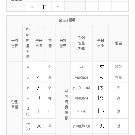
h
ㅎ
운 모 (韻母)
한
어
한어
음의
병
주음
한
음의
주음
병음
한글
분류
음
부호
글
분류
부호
자모
자
모
a
아
yai
야이
o
오
yao
(iao)
야오
e
어
you
(iou,
iu)
유
제
치
ê
에
yan
(ian)
옌
단운
류
單韻
齊
yi
이
yin(in)
인
齒
(i)
類
wu
우
yang
(iang)
양
(u)