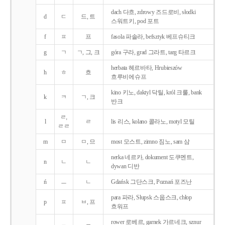
dach 다흐, zdrowy 즈드로비, słodki
d
ㄷ
드, 트
스워트키, pod 포트
f
ㅍ
프
fasola 파솔라, befsztyk 베프슈티크
g
ㄱ
ㄱ, 그, 크
góra 구라, grad 그라트, targ 타르크
herbata 헤르바타, Hrubieszów
h
ㅎ
흐
흐루비에슈프
kino 키노, daktyl 닥틸, król 크룰, bank
k
ㅋ
ㄱ, 크
반크
ㄹ,
l
ㄹ
lis 리스, kolano 콜라노, motyl 모틸
ㄹㄹ
m
ㅁ
ㅁ, 므
most 모스트, zimno 짐노, sam 삼
nerka 네르카, dokument 도쿠멘트,
n
ㄴ
ㄴ
dywan 디반
ń
ㅡ
ㄴ
Gdańsk 그단스크, Poznań 포즈난
para 파라, Słupsk 스웁스크, chłop
p
ㅍ
ㅂ, 프
흐워프
rower 로베르, garnek 가르네크, sznur