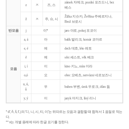
zámek 자메크, pozdní 포즈드니, bez
z
ㅈ
즈, 스
베스
Žižka 지슈카, Žvěřina 주베르지나,
ž
ㅈ
주, 슈, 시
Brož 브로시
반모음
j
이*
jaro 야로, pokoj 포코이
a, á
아
balík 발리크, komár 코마르
e, é
에
dech 데흐, léto 레토
ě
예
sěst 셰스트, věk 베크
i, í
이
kino 키노, míra 미라
모음
o,ó
오
obec 오베츠, nervózni 네르보즈니
u, ú,
우
buben 부벤, úrok 우로크, dům 둠
ů
y, ý
이
jazyk
야지크, líný 리니
* d', ň, š, t', j의 '디, 니, 시, 티, 이'는 뒤따르는 모음과 결합할 때 합쳐서 1 음절로 적는
다.
** x는 개별 용례에 따라 한글 표기를 정한다.