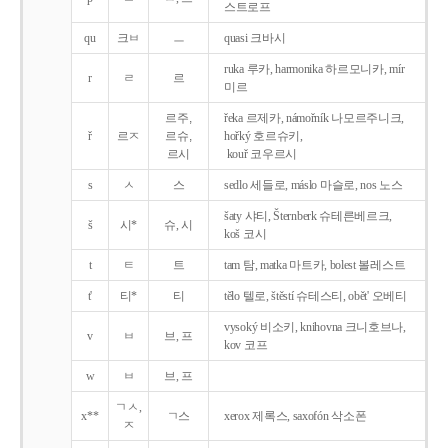
스트로프
qu
크ㅂ
ㅡ
quasi 크바시
ruka 루카, harmonika 하르모니카, mír
r
ㄹ
르
미르
르주,
řeka 르제카, námořník 나모르주니크,
ř
르ㅈ
르슈,
hořký 호르슈키,
르시
kouř 코우르시
s
ㅅ
스
sedlo 세들로, máslo 마슬로, nos 노스
šaty 샤티, Šternberk 슈테른베르크,
š
시*
슈, 시
koš 코시
t
ㅌ
트
tam 탐, matka 마트카, bolest 볼레스트
t'
티*
티
tělo 텔로, štěstí 슈테스티, obět' 오베티
vysoký 비소키, knihovna 크니호브나,
v
ㅂ
브, 프
kov 코프
w
ㅂ
브, 프
ㄱㅅ,
x**
ㄱ스
xerox 제록스, saxofón 삭소폰
ㅈ