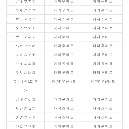
ア イ ウ エ オ
아 이 우 에 오
아 이 우 에 오
カ キ ク ケ コ
가 기 구 게 고
카 키 쿠 케 코
サ シ ス セ ソ
사 시 스 세 소
사 시 스 세 소
タ チ ツ テ ト
다 지 쓰 데 도
타 치 쓰 테 토
ナ ニ ヌ ネ ノ
나 니 누 네 노
나 니 누 네 노
ハ ヒ フ ヘ ホ
하 히 후 헤 호
하 히 후 헤 호
マ ミ ム メ モ
마 미 무 메 모
마 미 무 메 모
ヤ イ ユ エ ヨ
야 이 유 에 요
야 이 유 에 요
ラ リ ル レ ロ
라 리 루 레 로
라 리 루 레 로
ワ (ヰ) ウ (ヱ) ヲ
와 (이) 우 (에) 오
와 (이) 우 (에) 오
ン
ㄴ
ガ ギ グ ゲ ゴ
가 기 구 게 고
가 기 구 게 고
ザ ジ ズ ゼ ゾ
자 지 즈 제 조
자 지 즈 제 조
ダ ヂ ヅ デ ド
다 지 즈 데 도
다 지 즈 데 도
バ ビ ブ ベ ボ
바 비 부 베 보
바 비 부 베 보