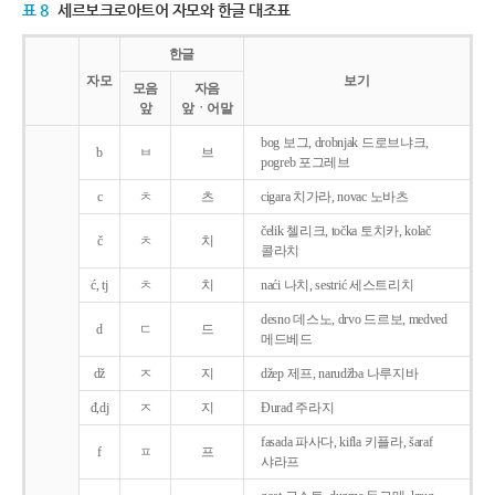
표 8
세르보크로아트어 자모와 한글 대조표
한글
자모
보기
모음
자음
앞
앞ㆍ어말
bog 보그, drobnjak 드로브냐크,
b
ㅂ
브
pogreb 포그레브
c
ㅊ
츠
cigara 치가라, novac 노바츠
čelik 첼리크, točka 토치카, kolač
č
ㅊ
치
콜라치
ć, tj
ㅊ
치
naći 나치, sestrić 세스트리치
desno 데스노, drvo 드르보, medved
d
ㄷ
드
메드베드
dž
ㅈ
지
džep 제프, narudžba 나루지바
đ,dj
ㅈ
지
Ðurađ 주라지
fasada 파사다, kifla 키플라, šaraf
f
ㅍ
프
샤라프