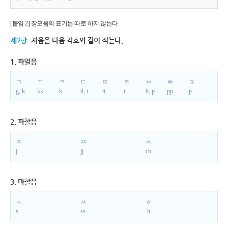
[붙임 2] 장모음의 표기는 따로 하지 않는다.
제2항
자음은 다음 각호와 같이 적는다.
1. 파열음
ㄱ
ㄲ
ㅋ
ㄷ
ㄸ
ㅌ
ㅂ
ㅃ
ㅍ
g, k
kk
k
d, t
tt
t
b, p
pp
p
2. 파찰음
ㅈ
ㅉ
ㅊ
j
jj
ch
3. 마찰음
ㅅ
ㅆ
ㅎ
s
ss
h