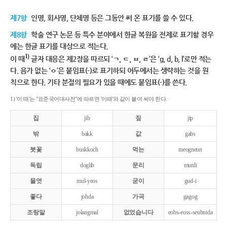
제7항
인명, 회사명, 단체명 등은 그동안 써 온 표기를 쓸 수 있다.
제8항
학술 연구 논문 등 특수 분야에서 한글 복원을 전제로 표기할 경우
에는 한글 표기를 대상으로 적는다.
1)
이 때
글자 대응은 제2장을 따르되 ‘ㄱ, ㄷ, ㅂ, ㄹ’은 ‘g, d, b, l’로만 적는
다. 음가 없는 ‘ㅇ’은 붙임표(-)로 표기하되 어두에서는 생략하는 것을 원
칙으로 한다. 기타 분절의 필요가 있을 때에도 붙임표(-)를 쓴다.
1) '이 때'는 "표준국어대사전"에 따르면 '이때'와 같이 붙여 써야 한다.
집
jib
짚
jip
밖
bakk
값
gabs
붓꽃
buskkoch
먹는
meogneun
독립
doglib
문리
munli
물엿
mul-yeos
굳이
gud-i
좋다
johda
가곡
gagog
조랑말
jolangmal
없었습니다
eobs-eoss-seubnida