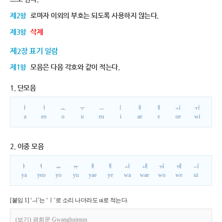
제2항
로마자 이외의 부호는 되도록 사용하지 않는다.
제3항
삭제
제2장 표기 일람
제1항
모음은 다음 각호와 같이 적는다.
1. 단모음
ㅏ
ㅓ
ㅗ
ㅜ
ㅡ
ㅣ
ㅐ
ㅔ
ㅚ
ㅟ
a
eo
o
u
eu
i
ae
e
oe
wi
2. 이중 모음
ㅑ
ㅕ
ㅛ
ㅠ
ㅒ
ㅖ
ㅘ
ㅙ
ㅝ
ㅞ
ㅢ
ya
yeo
yo
yu
yae
ye
wa
wae
wo
we
ui
[붙임 1] ‘ㅢ’는 ‘ㅣ’로 소리 나더라도 ui로 적는다.
(보기) 광희문 Gwanghuimun