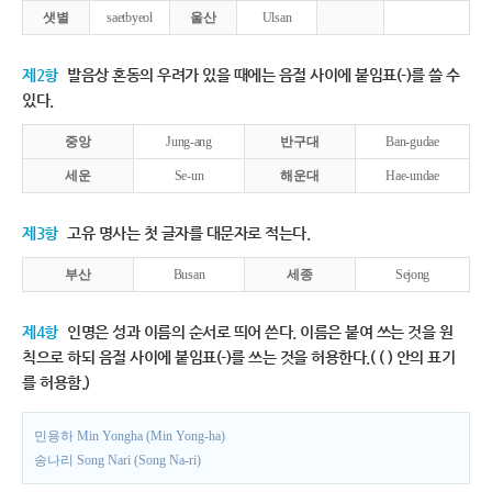
샛별
saetbyeol
울산
Ulsan
제2항
발음상 혼동의 우려가 있을 때에는 음절 사이에 붙임표(-)를 쓸 수
있다.
중앙
Jung-ang
반구대
Ban-gudae
세운
Se-un
해운대
Hae-undae
제3항
고유 명사는 첫 글자를 대문자로 적는다.
부산
Busan
세종
Sejong
제4항
인명은 성과 이름의 순서로 띄어 쓴다. 이름은 붙여 쓰는 것을 원
칙으로 하되 음절 사이에 붙임표(-)를 쓰는 것을 허용한다.( ( ) 안의 표기
를 허용함.)
민용하 Min Yongha (Min Yong-ha)
송나리 Song Nari (Song Na-ri)