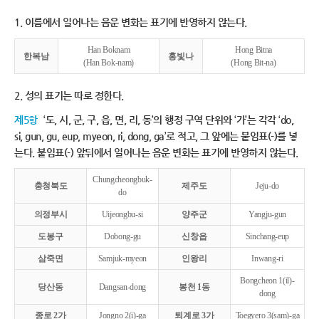
1. 이름에서 일어나는 음운 변화는 표기에 반영하지 않는다.
Han Boknam
Hong Bitna
한복남
홍빛나
(Han Bok-nam)
(Hong Bit-na)
2. 성의 표기는 따로 정한다.
제5항
‘도, 시, 군, 구, 읍, 면, 리, 동’의 행정 구역 단위와 ‘가’는 각각 ‘do,
si, gun, gu, eup, myeon, ri, dong, ga’로 적고, 그 앞에는 붙임표(-)를 넣
는다. 붙임표(-) 앞뒤에서 일어나는 음운 변화는 표기에 반영하지 않는다.
Chungcheongbuk-
충청북도
제주도
Jeju-do
do
의정부시
Uijeongbu-si
양주군
Yangju-gun
도봉구
Dobong-gu
신창읍
Sinchang-eup
삼죽면
Samjuk-myeon
인왕리
Inwang-ri
Bongcheon 1(il)-
당산동
Dangsan-dong
봉천 1동
dong
종로 2가
Jongno 2(i)-ga
퇴계로 3가
Toegyero 3(sam)-ga