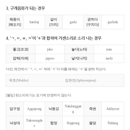
3. 구개음화가 되는 경우
해돋이
같이
굳히다
haedoji
gachi
guchida
[해도지]
[가치]
[구치다]
4. ‘ㄱ, ㄷ, ㅂ, ㅈ’이 ‘ㅎ’과 합하여 거센소리로 소리 나는 경우
좋고[조코]
joko
놓다[노타]
nota
잡혀[자펴]
japyeo
낳지[나치]
nachi
다만, 체언에서 ‘ㄱ, ㄷ, ㅂ’ 뒤에 ‘ㅎ’이 따를 때에는 ‘ㅎ’을 밝혀 적는다.
묵호(Mukho)
집현전(Jiphyeonjeon)
[붙임] 된소리되기는 표기에 반영하지 않는다.
Nakdonggan
압구정
Apgujeong
낙동강
죽변
Jukbyeon
g
Nakseongda
낙성대
합정
Hapjeong
팔당
Paldang
e