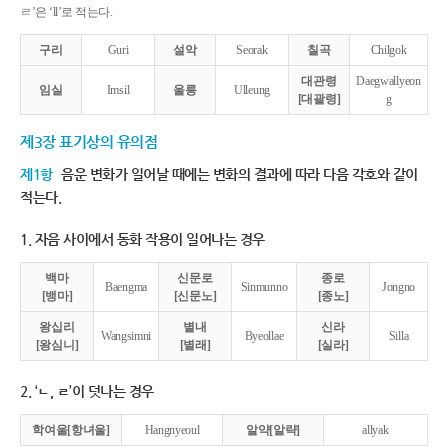
ㄹ’은 ‘ll’로 적는다.
구리
Guri
설악
Seorak
칠곡
Chilgok
대관령
Daegwallyeon
임실
Imsil
울릉
Ulleung
[대괄령]
g
제3장 표기상의 유의점
제1항
음운 변화가 일어날 때에는 변화의 결과에 따라 다음 각호와 같이
적는다.
1. 자음 사이에서 동화 작용이 일어나는 경우
백마
신문로
종로
Baengma
Sinmunno
Jongno
[뱅마]
[신문노]
[종노]
왕십리
별내
신라
Wangsimni
Byeollae
Silla
[왕심니]
[별래]
[실라]
2. ‘ㄴ, ㄹ’이 덧나는 경우
학여울[항녀울]
Hangnyeoul
알약[알략]
allyak