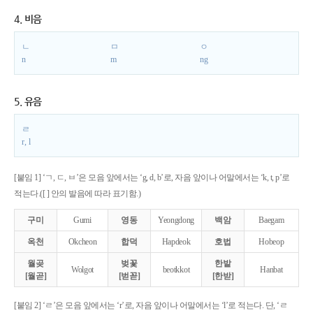
4. 비음
ㄴ
ㅁ
ㅇ
n
m
ng
5. 유음
ㄹ
r, l
[붙임 1] ‘ㄱ, ㄷ, ㅂ’은 모음 앞에서는 ‘g, d, b’로, 자음 앞이나 어말에서는 ‘k, t, p’로
적는다.([ ] 안의 발음에 따라 표기함.)
구미
Gumi
영동
Yeongdong
백암
Baegam
옥천
Okcheon
합덕
Hapdeok
호법
Hobeop
월곶
벚꽃
한밭
Wolgot
beotkkot
Hanbat
[월곧]
[벋꼳]
[한받]
[붙임 2] ‘ㄹ’은 모음 앞에서는 ‘r’로, 자음 앞이나 어말에서는 ‘l’로 적는다. 단, ‘ㄹ