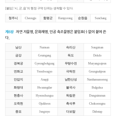
[붙임] ‘시, 군, 읍’의 행정 구역 단위는 생략할 수 있다.
청주시
Cheongju
함평군
Hampyeong
순창읍
Sunchang
제6항
자연 지물명, 문화재명, 인공 축조물명은 붙임표(-) 없이 붙여 쓴
다.
남산
Namsan
속리산
Songnisan
금강
Geumgang
독도
Dokdo
경복궁
Gyeongbokgung
무량수전
Muryangsujeon
연화교
Yeonhwagyo
극락전
Geungnakjeon
안압지
Anapji
남한산성
Namhansanseong
화랑대
Hwarangdae
불국사
Bulguksa
현충사
Hyeonchungsa
독립문
Dongnimmun
오죽헌
Ojukheon
촉석루
Chokseongnu
종묘
Jongmyo
다보탑
Dabotap