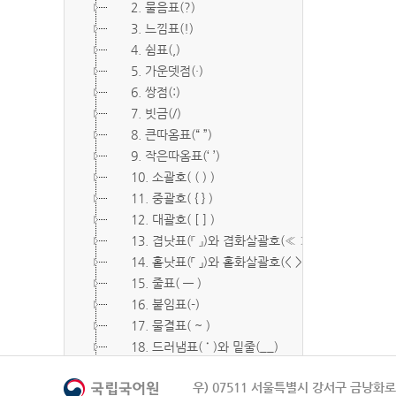
2. 물음표(?)
3. 느낌표(!)
4. 쉼표(,)
5. 가운뎃점(·)
6. 쌍점(:)
7. 빗금(/)
8. 큰따옴표(“ ”)
9. 작은따옴표(‘ ’)
10. 소괄호( ( ) )
11. 중괄호( { } )
12. 대괄호( [ ] )
13. 겹낫표(『 』)와 겹화살괄호(≪ ≫)
14. 홑낫표(「 」)와 홑화살괄호(< >)
15. 줄표( ― )
16. 붙임표(-)
17. 물결표( ~ )
18. 드러냄표( ˙ )와 밑줄(__)
19. 숨김표( O, X )
우) 07511 서울특별시 강서구 금낭화로 
20. 빠짐표( □ )