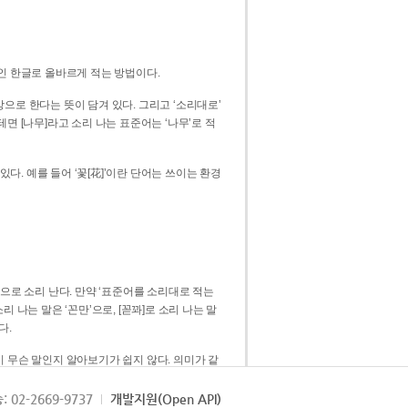
인 한글로 올바르게 적는 방법이다.
으로 한다는 뜻이 담겨 있다. 그리고 ‘소리대로’
. 예를 들어 ‘꽃[花]’이란 단어는 쓰이는 환경
 [꼳]으로 소리 난다. 만약 ‘표준어를 소리대로 적는
다.
 무슨 말인지 알아보기가 쉽지 않다. 의미가 같
쉽다. 즉 ‘꽃, 꼰, 꼳’보다는 ‘꽃’ 하나로 일관
: 02-2669-9737
개발지원(Open API)