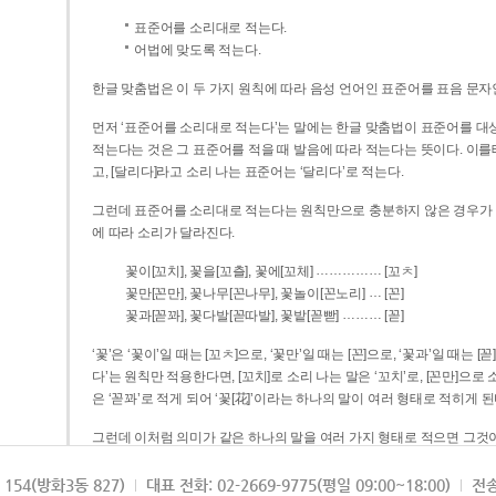
표준어를 소리대로 적는다.
어법에 맞도록 적는다.
한글 맞춤법은 이 두 가지 원칙에 따라 음성 언어인 표준어를 표음 문자
먼저 ‘표준어를 소리대로 적는다’는 말에는 한글 맞춤법이 표준어를 대상
적는다는 것은 그 표준어를 적을 때 발음에 따라 적는다는 뜻이다. 이를테면 [나무]라고 소리 나는 표준어는 ‘나무’로 적
고, [달리다]라고 소리 나는 표준어는 ‘달리다’로 적는다.
그런데 표준어를 소리대로 적는다는 원칙만으로 충분하지 않은 경우가 있다
에 따라 소리가 달라진다.
……………
꽃이[꼬치], 꽃을[꼬츨], 꽃에[꼬체]
[꼬ㅊ]
…
꽃만[꼰만], 꽃나무[꼰나무], 꽃놀이[꼰노리]
[꼰]
………
꽃과[꼳꽈], 꽃다발[꼳따발], 꽃밭[꼳빧]
[꼳]
‘꽃’은 ‘꽃이’일 때는 [꼬ㅊ]으로, ‘꽃만’일 때는 [꼰]으로, ‘꽃과’일 때는
다’는 원칙만 적용한다면, [꼬치]로 소리 나는 말은 ‘꼬치’로, [꼰만]으로 소리 나는 말은 ‘꼰만’으로, [꼳꽈]로 소리 나는 말
은 ‘꼳꽈’로 적게 되어 ‘꽃[花]’이라는 하나의 말이 여러 형태로 적히게 된
그런데 이처럼 의미가 같은 하나의 말을 여러 가지 형태로 적으면 그것이
은 하나의 말은 형태를 하나로 고정하여 일관되게 적어야 의미를 파악하기가 
되게 적는 것이 의미를 파악하는 데 효과적이다.
154(방화3동 827)
대표 전화: 02-2669-9775(평일 09:00~18:00)
전송