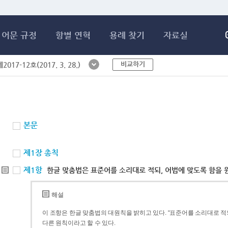
메인콘텐츠 바로가기
어문 규정
항별 연혁
용례 찾기
자료실
비교하기
017-12호(2017. 3. 28.)
본문
제1장 총칙
제1항
한글 맞춤법은 표준어를 소리대로 적되, 어법에 맞도록 함을 
해설
이 조항은 한글 맞춤법의 대원칙을 밝히고 있다. “표준어를 소리대로 적되
다른 원칙이라고 할 수 있다.