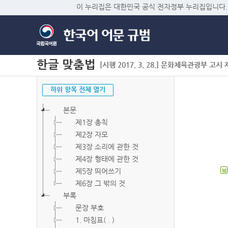
이 누리집은 대한민국 공식 전자정부 누리집입니다.
한글 맞춤법
[시행 2017. 3. 28.] 문화체육관광부 고시 제2
하위 항목 전체 열기
본문
제1장 총칙
제2장 자모
제3장 소리에 관한 것
제4장 형태에 관한 것
제5장 띄어쓰기
북
제6장 그 밖의 것
부록
문장 부호
1. 마침표( . )