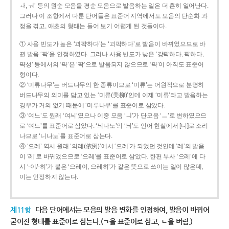
ㅘ, ㅝ’ 등의 원순 모음을 평순 모음으로 발음하는 일은 더 흔히 일어난다.
그러나 이 조항에서 다룬 단어들은 표준어 지역에서도 모음의 단순화 과
정을 겪고, 애초의 형태는 들어 보기 어렵게 된 것들이다.
① 사용 빈도가 높은 ‘괴퍅하다’는 ‘괴팍하다’로 발음이 바뀌었으므로 바
뀐 발음 ‘팍’을 인정하였다. 그러나 사용 빈도가 낮은 ‘강퍅하다, 퍅하다,
퍅성’ 등에서의 ‘퍅’은 ‘팍’으로 발음되지 않으므로 ‘퍅’이 아직도 표준어
형이다.
② ‘미류나무’는 버드나무의 한 종류이므로 ‘미류’는 어원적으로 분명히
버드나무의 의미를 담고 있는 ‘미류(美柳)’인데 이제 ‘미류’라고 발음하는
경우가 거의 없기 때문에 ‘미루나무’를 표준어로 삼았다.
③ ‘여느’도 원래 ‘여늬’였으나 이중 모음 ‘ㅢ’가 단모음 ‘ㅡ’로 변하였으므
로 ‘여느’를 표준어로 삼았다. ‘늬나노’의 ‘늬’도 언어 현실에서 [니]로 소리
나므로 ‘니나노’를 표준어로 삼는다.
④ ‘으례’ 역시 원래 ‘의례(依例)’에서 ‘으례’가 되었던 것인데 ‘례’의 발음
이 ‘레’로 바뀌었으므로 ‘으레’를 표준어로 삼았다. 한편 부사 ‘으레’에 다
시 ‘-이/-히’가 붙은 ‘으레이, 으레히’가 같은 뜻으로 쓰이는 일이 많은데,
이는 인정하지 않는다.
제11항
다음 단어에서는 모음의 발음 변화를 인정하여, 발음이 바뀌어
굳어진 형태를 표준어로 삼는다.(ㄱ을 표준어로 삼고, ㄴ을 버림.)