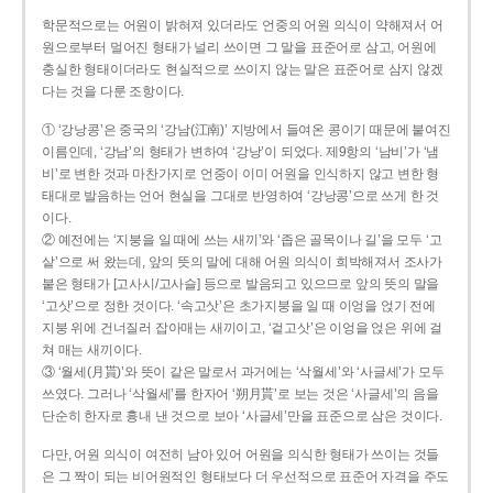
학문적으로는 어원이 밝혀져 있더라도 언중의 어원 의식이 약해져서 어
원으로부터 멀어진 형태가 널리 쓰이면 그 말을 표준어로 삼고, 어원에
충실한 형태이더라도 현실적으로 쓰이지 않는 말은 표준어로 삼지 않겠
다는 것을 다룬 조항이다.
① ‘강낭콩’은 중국의 ‘강남(江南)’ 지방에서 들여온 콩이기 때문에 붙여진
이름인데, ‘강남’의 형태가 변하여 ‘강낭’이 되었다. 제9항의 ‘남비’가 ‘냄
비’로 변한 것과 마찬가지로 언중이 이미 어원을 인식하지 않고 변한 형
태대로 발음하는 언어 현실을 그대로 반영하여 ‘강낭콩’으로 쓰게 한 것
이다.
② 예전에는 ‘지붕을 일 때에 쓰는 새끼’와 ‘좁은 골목이나 길’을 모두 ‘고
샅’으로 써 왔는데, 앞의 뜻의 말에 대해 어원 의식이 희박해져서 조사가
붙은 형태가 [고사시/고사슬] 등으로 발음되고 있으므로 앞의 뜻의 말을
‘고삿’으로 정한 것이다. ‘속고삿’은 초가지붕을 일 때 이엉을 얹기 전에
지붕 위에 건너질러 잡아매는 새끼이고, ‘겉고삿’은 이엉을 얹은 위에 걸
쳐 매는 새끼이다.
③ ‘월세(月貰)’와 뜻이 같은 말로서 과거에는 ‘삭월세’와 ‘사글세’가 모두
쓰였다. 그러나 ‘삭월세’를 한자어 ‘朔月貰’로 보는 것은 ‘사글세’의 음을
단순히 한자로 흉내 낸 것으로 보아 ‘사글세’만을 표준으로 삼은 것이다.
다만, 어원 의식이 여전히 남아 있어 어원을 의식한 형태가 쓰이는 것들
은 그 짝이 되는 비어원적인 형태보다 더 우선적으로 표준어 자격을 주도