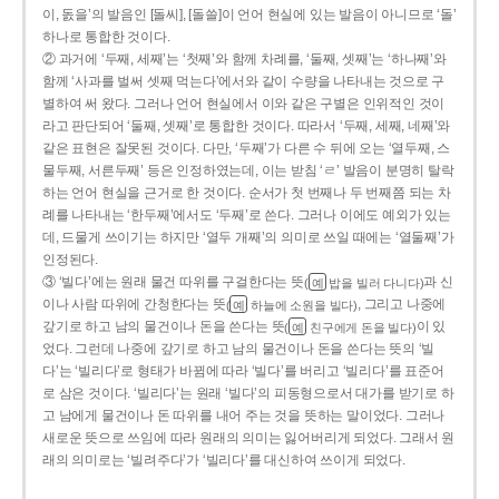
이, 돐을’의 발음인 [돌씨], [돌쓸]이 언어 현실에 있는 발음이 아니므로 ‘돌’
하나로 통합한 것이다.
② 과거에 ‘두째, 세째’는 ‘첫째’와 함께 차례를, ‘둘째, 셋째’는 ‘하나째’와
함께 ‘사과를 벌써 셋째 먹는다’에서와 같이 수량을 나타내는 것으로 구
별하여 써 왔다. 그러나 언어 현실에서 이와 같은 구별은 인위적인 것이
라고 판단되어 ‘둘째, 셋째’로 통합한 것이다. 따라서 ‘두째, 세째, 네째’와
같은 표현은 잘못된 것이다. 다만, ‘두째’가 다른 수 뒤에 오는 ‘열두째, 스
물두째, 서른두째’ 등은 인정하였는데, 이는 받침 ‘ㄹ’ 발음이 분명히 탈락
하는 언어 현실을 근거로 한 것이다. 순서가 첫 번째나 두 번째쯤 되는 차
례를 나타내는 ‘한두째’에서도 ‘두째’로 쓴다. 그러나 이에도 예외가 있는
데, 드물게 쓰이기는 하지만 ‘열두 개째’의 의미로 쓰일 때에는 ‘열둘째’가
인정된다.
③ ‘빌다’에는 원래 물건 따위를 구걸한다는 뜻
과 신
(
밥을 빌러 다니다)
예
이나 사람 따위에 간청한다는 뜻
, 그리고 나중에
(
하늘에 소원을 빌다)
예
갚기로 하고 남의 물건이나 돈을 쓴다는 뜻
이 있
(
친구에게 돈을 빌다)
예
었다. 그런데 나중에 갚기로 하고 남의 물건이나 돈을 쓴다는 뜻의 ‘빌
다’는 ‘빌리다’로 형태가 바뀜에 따라 ‘빌다’를 버리고 ‘빌리다’를 표준어
로 삼은 것이다. ‘빌리다’는 원래 ‘빌다’의 피동형으로서 대가를 받기로 하
고 남에게 물건이나 돈 따위를 내어 주는 것을 뜻하는 말이었다. 그러나
새로운 뜻으로 쓰임에 따라 원래의 의미는 잃어버리게 되었다. 그래서 원
래의 의미로는 ‘빌려주다’가 ‘빌리다’를 대신하여 쓰이게 되었다.