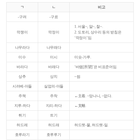
ㄱ
ㄴ
비고
-구려
-구료
1. 서울~, 알~, 찰~.
깍쟁이
깍정이
2. 도토리, 상수리 등의 받침은
‘깍정이’임.
나무라다
나무래다
미수
미시
미숫-가루.
바라다
바래다
‘바램[所望]’은 비표준어임.
상추
상치
~쌈.
시러베-아들
실업의-아들
주책
주착
←主着. ~망나니, ~없다.
지루-하다
지리-하다
←支離.
튀기
트기
허드레
허드래
허드렛-물, 허드렛-일.
호루라기
호루루기