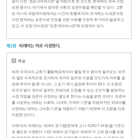
종이 사전 “표준국어대사전”을 바탕으로 한 것으로, 현재에도 계속 수정·
보완 중이다. 여기에서 방대한 어휘의 표준어형을 확인할 수 있다. 그뿐
만 아니라 국립국어원에서는 시간의 흐름에 따라 과거에는 비표준어였
지만 현재에는 표준어로 인정될 만한 어휘를 꾸준히 추가하여 발표하고
있고, 이 또한 인터넷판 “표준국어대사전”에 반영되어 있다.
제2항
외래어는 따로 사정한다.
해설
세계 각국과의 교류가 활발해짐에 따라 물밀 듯이 쏟아져 들어오는 외국
의 말은 지속적으로 조사하여 국어의 일부로 수용할 것인가의 여부를 결
정해 주어야 할 뿐 아니라, 그 표기 역시 결정해 주어야 한다. 이 조항은
외국의 말이 국어의 일부인 외래어로 인정될 수 있는 것인지를 결정하는
사정 작업을 표준어 규정과는 별도로 한다는 사실을 밝힌 것이다. 표준어
를 사정하는 데에는 사회적, 시대적, 지역적 기준을 적용하지만 외래어를
사정하는 데에는 그러한 기준을 적용하기 어렵기 때문에 이 조항을 따로
마련한 것이다.
이에 따라 외래어는 외래어 표기법(문체부 고시 제2017-14호)을 기준으
로 별도로 사정한다. 다만 외래어 표기법의 ‘외래어’가 고유 명사를 포함