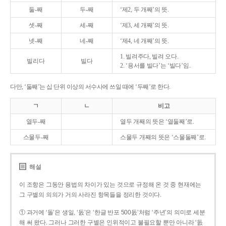
둘-째
두-째
‘제2, 두 개째’의 뜻.
셋-째
세-째
‘제3, 세 개째’의 뜻.
넷-째
네-째
‘제4, 네 개째’의 뜻.
1. 빌려주다, 빌려 오다.
빌리다
빌다
2. ‘용서를 빌다’는 ‘빌다’임.
다만, ‘둘째’는 십 단위 이상의 서수사에 쓰일 때에 ‘두째’로 한다.
ㄱ
ㄴ
비고
열두-째
열두 개째의 뜻은 ‘열둘째’로.
스물두-째
스물두 개째의 뜻은 ‘스물둘째’로.
해설
이 조항은 그동안 용법의 차이가 있는 것으로 규정해 온 것 중 현재에는
그 구별의 의의가 거의 사라진 항목들을 정리한 것이다.
① 과거에 ‘돌’은 생일, ‘돐’은 ‘한글 반포 500돐’처럼 ‘주년’의 의미로 세분
해 써 왔다. 그러나 그러한 구별은 인위적이고 불필요할 뿐만 아니라 ‘돐