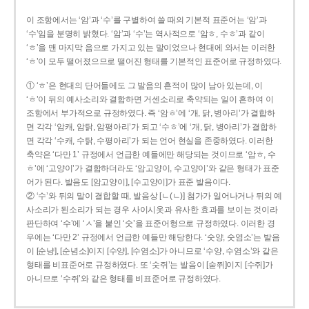
이 조항에서는 ‘암’과 ‘수’를 구별하여 쓸 때의 기본적 표준어는 ‘암’과
‘수’임을 분명히 밝혔다. ‘암’과 ‘수’는 역사적으로 ‘암ㅎ, 수ㅎ’과 같이
‘ㅎ’을 맨 마지막 음으로 가지고 있는 말이었으나 현대에 와서는 이러한
‘ㅎ’이 모두 떨어졌으므로 떨어진 형태를 기본적인 표준어로 규정하였다.
① ‘ㅎ’은 현대의 단어들에도 그 발음의 흔적이 많이 남아 있는데, 이
‘ㅎ’이 뒤의 예사소리와 결합하면 거센소리로 축약되는 일이 흔하여 이
조항에서 부가적으로 규정하였다. 즉 ‘암ㅎ’에 ‘개, 닭, 병아리’가 결합하
면 각각 ‘암캐, 암탉, 암평아리’가 되고 ‘수ㅎ’에 ‘개, 닭, 병아리’가 결합하
면 각각 ‘수캐, 수탉, 수평아리’가 되는 언어 현실을 존중하였다. 이러한
축약은 ‘다만 1’ 규정에서 언급한 예들에만 해당되는 것이므로 ‘암ㅎ, 수
ㅎ’에 ‘고양이’가 결합하더라도 ‘암고양이, 수고양이’와 같은 형태가 표준
어가 된다. 발음도 [암고양이], [수고양이]가 표준 발음이다.
② ‘수’와 뒤의 말이 결합할 때, 발음상 [ㄴ(ㄴ)] 첨가가 일어나거나 뒤의 예
사소리가 된소리가 되는 경우 사이시옷과 유사한 효과를 보이는 것이라
판단하여 ‘수’에 ‘ㅅ’을 붙인 ‘숫’을 표준어형으로 규정하였다. 이러한 경
우에는 ‘다만 2’ 규정에서 언급한 예들만 해당한다. ‘숫양, 숫염소’는 발음
이 [순냥], [순념소]이지 [수양], [수염소]가 아니므로 ‘수양, 수염소’와 같은
형태를 비표준어로 규정하였다. 또 ‘숫쥐’는 발음이 [숟쮜]이지 [수쥐]가
아니므로 ‘수쥐’와 같은 형태를 비표준어로 규정하였다.