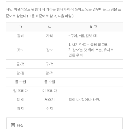
다만, 어원적으로 원형에 더 가까운 형태가 아직 쓰이고 있는 경우에는, 그것을 표
준어로 삼는다.(ㄱ을 표준어로 삼고, ㄴ을 버림.)
ㄱ
ㄴ
비고
갈비
가리
~구이, ~찜, 갈빗-대.
1. 사기 만드는 물레 밑 고리.
갓모
갈모
2. '갈모'는 갓 위에 쓰는, 유지로
만든 우비.
굴-젓
구-젓
말-곁
말-겻
물-수란
물-수랄
밀-뜨리다
미-뜨리다
적-이
저으기
적이-나, 적이나-하면.
휴지
수지
해설