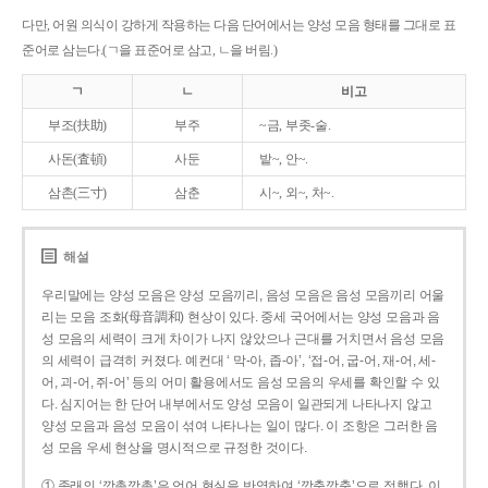
다만, 어원 의식이 강하게 작용하는 다음 단어에서는 양성 모음 형태를 그대로 표
준어로 삼는다.(ㄱ을 표준어로 삼고, ㄴ을 버림.)
ㄱ
ㄴ
비고
부조(扶助)
부주
~금, 부좃-술.
사돈(査頓)
사둔
밭~, 안~.
삼촌(三寸)
삼춘
시~, 외~, 처~.
해설
우리말에는 양성 모음은 양성 모음끼리, 음성 모음은 음성 모음끼리 어울
리는 모음 조화(母音調和) 현상이 있다. 중세 국어에서는 양성 모음과 음
성 모음의 세력이 크게 차이가 나지 않았으나 근대를 거치면서 음성 모음
의 세력이 급격히 커졌다. 예컨대 ‘ 막-아, 좁-아’, ‘접-어, 굽-어, 재-어, 세-
어, 괴-어, 쥐-어’ 등의 어미 활용에서도 음성 모음의 우세를 확인할 수 있
다. 심지어는 한 단어 내부에서도 양성 모음이 일관되게 나타나지 않고
양성 모음과 음성 모음이 섞여 나타나는 일이 많다. 이 조항은 그러한 음
성 모음 우세 현상을 명시적으로 규정한 것이다.
① 종래의 ‘깡총깡총’은 언어 현실을 반영하여 ‘깡충깡충’으로 정했다. 이