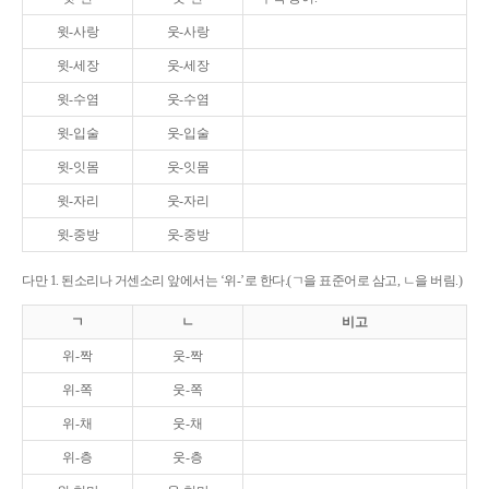
윗-사랑
웃-사랑
윗-세장
웃-세장
윗-수염
웃-수염
윗-입술
웃-입술
윗-잇몸
웃-잇몸
윗-자리
웃-자리
윗-중방
웃-중방
다만 1. 된소리나 거센소리 앞에서는 ‘위-’로 한다.(ㄱ을 표준어로 삼고, ㄴ을 버림.)
ㄱ
ㄴ
비고
위-짝
웃-짝
위-쪽
웃-쪽
위-채
웃-채
위-층
웃-층