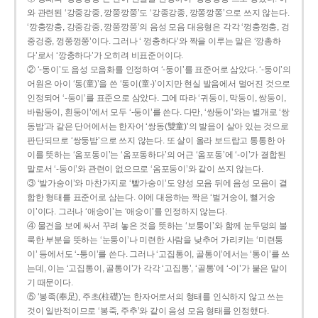
와 관련된 ‘강중강중, 깡쭝깡쭝’도 ‘강종강종, 깡쫑깡쫑’으로 쓰지 않는다.
‘깡충깡충, 강중강중, 깡쭝깡쭝’의 음성 모음 대응형은 각각 ‘껑충껑충, 겅
중겅중, 껑쭝껑쭝’이다. 그러나 ‘ 껑충하다’와 짝을 이루는 말은 ‘깡총하
다’로서 ‘깡충하다’가 오히려 비표준어이다.
② ‘-동이’도 음성 모음화를 인정하여 ‘-둥이’를 표준어로 삼았다. ‘-둥이’의
어원은 아이 ‘동(童)’을 쓴 ‘동이(童-)’이지만 현실 발음에서 멀어진 것으로
인정되어 ‘-둥이’를 표준으로 삼았다. 그에 따라 ‘귀둥이, 막둥이, 쌍둥이,
바람둥이, 흰둥이’에서 모두 ‘-둥이’를 쓴다. 다만, ‘쌍둥이’와는 별개로 ‘쌍
동밤’과 같은 단어에서는 한자어 ‘쌍동(雙童)’의 발음이 살아 있는 것으로
판단되므로 ‘쌍둥밤’으로 쓰지 않는다. 또 살이 올라 보드랍고 통통한 아
이를 뜻하는 ‘옴포동이’는 ‘옴포동하다’의 어근 ‘옴포동’에 ‘-이’가 결합된
말로서 ‘-둥이’와 관련이 없으므로 ‘옴포둥이’와 같이 쓰지 않는다.
③ ‘발가숭이’와 마찬가지로 ‘빨가숭이’도 양성 모음 뒤에 음성 모음이 결
합한 형태를 표준어로 삼는다. 이에 대응하는 짝은 ‘벌거숭이, 뻘거숭
이’이다. 그러나 ‘애송이’는 ‘애숭이’를 인정하지 않는다.
④ 물건을 보에 싸서 꾸려 놓은 것을 뜻하는 ‘보퉁이’와 함께 눈두덩의 불
룩한 부분을 뜻하는 ‘눈퉁이’나 미련한 사람을 낮추어 가리키는 ‘미련퉁
이’ 등에서도 ‘-퉁이’를 쓴다. 그러나 ‘고집통이, 골통이’에서는 ‘통이’를 쓰
는데, 이는 ‘고집통이, 골통이’가 각각 ‘고집통’, ‘골통’에 ‘-이’가 붙은 말이
기 때문이다.
⑤ ‘봉족(奉足), 주초(柱礎)’는 한자어로서의 형태를 인식하지 않고 쓰는
것이 일반적이므로 ‘봉죽, 주추’와 같이 음성 모음 형태를 인정했다.