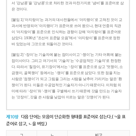
서 ‘강남콩’을 ‘강낭콩’으로 처리한 것과 마찬가지로 ‘냄비’를 표준어로 삼
은 것이다.
[붙임 1] ‘아지랑이’는 과거의 대사전들에서 ‘아지랭이’로 고쳐진 것이 교
과서에 반영되어 ‘아지랭이’가 표준어로 쓰여 왔으나, 현대 언중의 직관
이 ‘아지랑이’를 표준으로 인식하는 경향이 강해 ‘아지랑이’를 표준어로
삼았다. 1936년 “조선어 표준말 모음”에서 ‘아지랑이’를 표준어로 정한
바 있었는데 그것으로 되돌아간 것이다.
[붙임 2] ‘-장이’는 기술자에 붙는 접미사이고 ‘-쟁이’는 기타 어휘에 붙는
접미사이다. 그리고 여기서의 ‘기술자’는 ‘수공업적인 기술자’로 한정한
다. 따라서 ‘칠장이, 유기장이’에서는 ‘-장이’를 표준으로 삼고 ‘멋쟁이, 소
금쟁이, 골목쟁이’ 등에서는 ‘-쟁이’를 표준으로 삼았다. 또한 점을 치는
사람은 ‘점쟁이’가 되고 그림을 그리는 사람을 낮추어 가리키는 말은 ‘환
쟁이’가 된다. 이들은 수공업적인 기술자가 아니기 때문이다. 이처럼 의
미에 따라 ‘-장이’와 ‘-쟁이’를 구별해서 쓰기 때문에 갓을 만드는 기술자
는 ‘갓장이’, 갓을 쓴 사람을 낮잡아 이르는 말은 ‘갓쟁이’가 된다.
제10항
다음 단어는 모음이 단순화한 형태를 표준어로 삼는다.(ㄱ을 표
준어로 삼고, ㄴ을 버림.)
ㄱ
ㄴ
비고