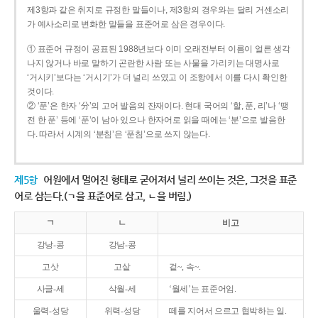
제3항과 같은 취지로 규정한 말들이나, 제3항의 경우와는 달리 거센소리
가 예사소리로 변화한 말들을 표준어로 삼은 경우이다.
① 표준어 규정이 공표된 1988년보다 이미 오래전부터 이름이 얼른 생각
나지 않거나 바로 말하기 곤란한 사람 또는 사물을 가리키는 대명사로
‘거시키’보다는 ‘거시기’가 더 널리 쓰였고 이 조항에서 이를 다시 확인한
것이다.
② ‘푼’은 한자 ‘分’의 고어 발음의 잔재이다. 현대 국어의 ‘할, 푼, 리’나 ‘땡
전 한 푼’ 등에 ‘푼’이 남아 있으나 한자어로 읽을 때에는 ‘분’으로 발음한
다. 따라서 시계의 ‘분침’은 ‘푼침’으로 쓰지 않는다.
제5항
어원에서 멀어진 형태로 굳어져서 널리 쓰이는 것은, 그것을 표준
어로 삼는다.(ㄱ을 표준어로 삼고, ㄴ을 버림.)
ㄱ
ㄴ
비고
강낭-콩
강남-콩
고삿
고샅
겉~, 속~.
사글-세
삭월-세
‘월세’는 표준어임.
울력-성당
위력-성당
떼를 지어서 으르고 협박하는 일.