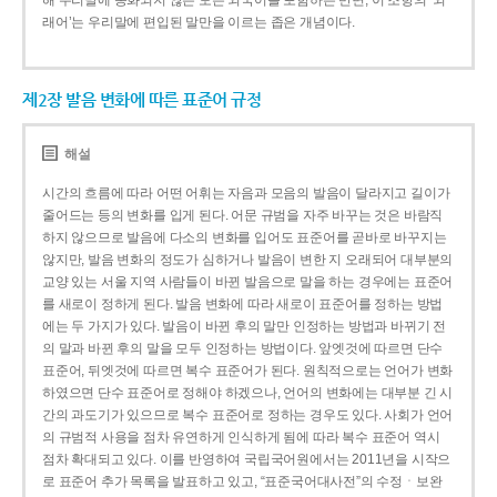
해 우리말에 동화되지 않은 모든 외국어를 포함하는 반면, 이 조항의 ‘외
래어’는 우리말에 편입된 말만을 이르는 좁은 개념이다.
제2장 발음 변화에 따른 표준어 규정
해설
시간의 흐름에 따라 어떤 어휘는 자음과 모음의 발음이 달라지고 길이가
줄어드는 등의 변화를 입게 된다. 어문 규범을 자주 바꾸는 것은 바람직
하지 않으므로 발음에 다소의 변화를 입어도 표준어를 곧바로 바꾸지는
않지만, 발음 변화의 정도가 심하거나 발음이 변한 지 오래되어 대부분의
교양 있는 서울 지역 사람들이 바뀐 발음으로 말을 하는 경우에는 표준어
를 새로이 정하게 된다. 발음 변화에 따라 새로이 표준어를 정하는 방법
에는 두 가지가 있다. 발음이 바뀐 후의 말만 인정하는 방법과 바뀌기 전
의 말과 바뀐 후의 말을 모두 인정하는 방법이다. 앞엣것에 따르면 단수
표준어, 뒤엣것에 따르면 복수 표준어가 된다. 원칙적으로는 언어가 변화
하였으면 단수 표준어로 정해야 하겠으나, 언어의 변화에는 대부분 긴 시
간의 과도기가 있으므로 복수 표준어로 정하는 경우도 있다. 사회가 언어
의 규범적 사용을 점차 유연하게 인식하게 됨에 따라 복수 표준어 역시
점차 확대되고 있다. 이를 반영하여 국립국어원에서는 2011년을 시작으
로 표준어 추가 목록을 발표하고 있고, “표준국어대사전”의 수정ㆍ보완