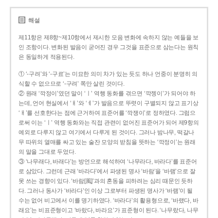
해설
제11항은 제8항~제10항에서 제시한 모음 변화에 속하지 않는 예들을 보
인 조항이다. 변화된 발음이 굳어진 경우 그것을 표준으로 삼는다는 원칙
은 동일하게 적용된다.
① ‘-구려’와 ‘-구료’는 미묘한 의미 차가 있는 듯도 하나 언중이 분명히 의
식할 수 없으므로 ‘-구려’ 쪽만 살린 것이다.
② 원래 ‘깍정이’였던 말이 ‘ㅣ’ 역행 동화를 겪으면 ‘깍젱이’가 되어야 하
는데, 언어 현실에서 ‘ㅐ’와 ‘ㅔ’가 발음으로 뚜렷이 구별되지 않고 표기상
‘ㅐ’를 선호한다는 점에 근거하여 표준어를 ‘깍쟁이’로 정하였다. 그럼으
로써 이는 ‘ㅣ’ 역행 동화와는 직접 관련이 없어진 표준어가 되어 제9항의
예외로 다루지 않고 여기에서 다루게 된 것이다. 그러나 밤나무, 떡갈나
무 따위의 열매를 싸고 있는 술잔 모양의 받침을 뜻하는 ‘깍정이’는 원래
의 말을 그대로 두었다.
③ ‘나무래다, 바래다’는 방언으로 해석하여 ‘나무라다, 바라다’를 표준어
로 삼았다. 그런데 근래 ‘바라다’에서 파생된 명사 ‘바람’을 ‘바램’으로 잘
못 쓰는 경향이 있다. ‘바람[風]’과의 혼동을 피하려는 심리 때문인 듯하
다. 그러나 동사가 ‘바라다’인 이상 그로부터 파생된 명사가 ‘바램’이 될
수는 없어 비고에서 이를 명기하였다. ‘바라다’의 활용형으로, ‘바랬다, 바
래요’는 비표준형이고 ‘바랐다, 바라요’가 표준형이 된다. ‘나무랐다, 나무