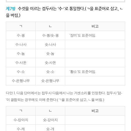
제7항
수컷을 이르는 접두사는 '수-'로 통일한다.(ㄱ을 표준어로 삼고, ㄴ
을 버림.)
ㄱ
ㄴ
비고
수-꿩
수-퀑/숫-꿩
'장끼'도 표준어임.
수-나사
숫-나사
수-놈
숫-놈
수-사돈
숫-사돈
수-소
숫-소
'황소'도 표준어임.
수-은행나무
숫-은행나무
다만 1. 다음 단어에서는 접두사 다음에서 나는 거센소리를 인정한다. 접두사 '암-
'이 결합되는 경우에도 이에 준한다.(ㄱ을 표준어로 삼고, ㄴ을 버림.)
ㄱ
ㄴ
비고
수-캉아지
숫-강아지
수-캐
숫-개