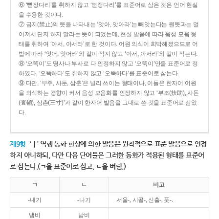
⑥ ‘뻗장다리’를 취하지 않고 ‘뻗정다리’를 표준어로 삼은 것은 언어 현실
을 수용한 것이다.
⑦ 금지(禁止)의 뜻을 나타내는 ‘앗아, 앗아라’는 빼앗는다는 원뜻과는 멀
어져서 단지 하지 말라는 뜻이 되었는데, 현실 발음에 따라 음성 모음 형
태를 취하여 ‘아서, 아서라’로 한 것이다. 어원 의식이 희박해졌으므로 어
법에 따라 ‘앗어, 앗어라’와 같이 적지 않고 ‘아서, 아서라’와 같이 적는다.
⑧ ‘오똑이’도 명사나 부사로 다 인정하지 않고 ‘오뚝이’만을 표준어로 정
하였다. ‘오똑하다’도 취하지 않고 ‘오뚝하다’를 표준어로 삼는다.
⑨ 다만, ‘부주, 사둔, 삼춘’은 널리 쓰이는 형태이나, 이들은 한자어 어원
을 의식하는 경향이 커서 음성 모음화를 인정하지 않고 ‘부조(扶助), 사돈
(査頓), 삼촌(三寸)’과 같이 한자어 발음을 그대로 쓴 것을 표준어로 삼았
다.
제9항
‘ㅣ’ 역행 동화 현상에 의한 발음은 원칙적으로 표준 발음으로 인정
하지 아니하되, 다만 다음 단어들은 그러한 동화가 적용된 형태를 표준어
로 삼는다.(ㄱ을 표준어로 삼고, ㄴ을 버림.)
ㄱ
ㄴ
비고
-내기
-나기
서울-, 시골-, 신출-, 풋-.
냄비
남비