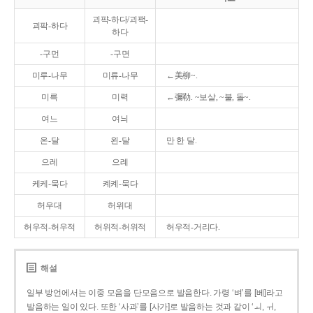
괴퍅-하다/괴팩-
괴팍-하다
하다
-구먼
-구면
미루-나무
미류-나무
←美柳~.
미륵
미력
←彌勒. ~보살, ~불, 돌~.
여느
여늬
온-달
왼-달
만 한 달.
으레
으례
케케-묵다
켸켸-묵다
허우대
허위대
허우적-허우적
허위적-허위적
허우적-거리다.
해설
일부 방언에서는 이중 모음을 단모음으로 발음한다. 가령 ‘벼’를 [베]라고
발음하는 일이 있다. 또한 ‘사과’를 [사가]로 발음하는 것과 같이 ‘ㅚ, ㅟ,