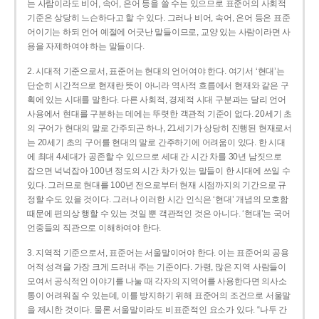
는 사람이라도 비어, 속어, 은어 등을 쓸 수는 있으므로 표준어의 사회적
기준은 상당히 느슨하다고 할 수 있다. 그러나 비어, 속어, 은어 등은 표준
어이기는 하되 언어 예절에 어긋난 말들이므로, 교양 있는 사람이라면 사
용을 자제하여야 하는 말들이다.
2. 시대적 기준으로서, 표준어는 현대의 언어여야 한다. 여기서 ‘현대’는
단순히 시간적으로 현재란 뜻이 아니라 역사적 흐름에서 현재와 같은 구
획에 있는 시대를 말한다. 다른 사회적, 경제적 시대 구분과는 달리 언어
사용에서 현대를 구분하는 데에는 뚜렷한 객관적 기준이 없다. 20세기 초
의 구어가 현대의 말로 간주되곤 하나, 21세기가 상당히 진행된 현재로서
는 20세기 초의 구어를 현대의 말로 간주하기에 어려움이 있다. 한 시대
에 최대 4세대가 공존할 수 있으므로 세대 간 시간 차를 30년 남짓으로
잡으면 넉넉잡아 100년 정도의 시간 차가 있는 말들이 한 시대에 쓰일 수
있다. 그러므로 현대를 100년 전으로부터 현재 시점까지의 기간으로 규
정할 수도 있을 것이다. 그러나 이러한 시간 인식은 ‘현대’ 개념의 모호함
때문에 편의상 행할 수 있는 것일 뿐 객관적인 것은 아니다. ‘현대’는 국어
언중들의 직관으로 이해하여야 한다.
3. 지역적 기준으로서, 표준어는 서울말이어야 한다. 이는 표준어의 공용
어적 성격을 가장 크게 드러내 주는 기준이다. 가령, 많은 지역 사람들이
모여서 공식적인 이야기를 나눌 때 각자의 지역어를 사용한다면 의사소
통이 어려워질 수 있는데, 이를 방지하기 위해 표준어의 조건으로 서울말
을 제시한 것이다. 물론 서울말이라도 비표준적인 요소가 있다. “나두 간