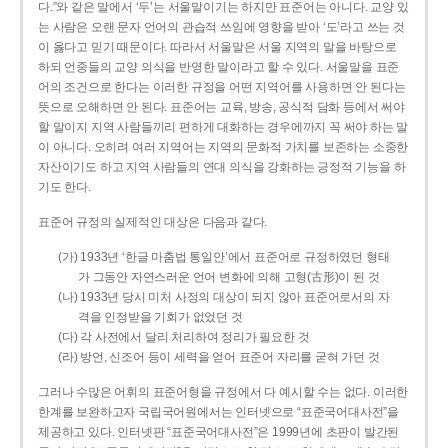
다.”와 같은 말에서 ‘두’는 서울말이기는 하지만 표준어는 아니다. 교양 있
는 사람은 오랜 문자 언어의 관습적 쓰임에 영향을 받아 ‘도’라고 쓰는 것
이 옳다고 믿기 때문이다. 따라서 서울말은 서울 지역의 말을 바탕으로
하되 언중들의 교양 의식을 반영한 말이라고 할 수 있다. 서울말을 표준
어의 조건으로 한다는 이러한 규정을 어떤 지역어를 사용하면 안 된다는
뜻으로 오해하면 안 된다. 표준어는 교육, 방송, 공식적 담화 등에서 써야
할 말이지 지역 사람들끼리 편하게 대화하는 경우에까지 꼭 써야 하는 말
이 아니다. 오히려 여러 지역어는 지역의 문화적 가치를 보존하는 소중한
자산이기도 하고 지역 사람들의 연대 의식을 강화하는 긍정적 기능을 하
기도 한다.
표준어 규정의 실제적인 대상은 다음과 같다.
(가) 1933년 ‘한글 마춤법 통일안’에서 표준어로 규정하였던 형태
가 그동안 자연스러운 언어 변화에 의해 고형(古形)이 된 것
(나) 1933년 당시 미처 사정의 대상이 되지 않아 표준어로서의 자
격을 인정받을 기회가 없었던 것
(다) 각 사전에서 달리 처리하여 정리가 필요한 것
(라) 방언, 신조어 등이 세력을 얻어 표준어 자리를 굳혀 가던 것
그러나 수많은 어휘의 표준어형을 규정에서 다 예시할 수는 없다. 이러한
한계를 보완하고자 국립국어원에서는 인터넷으로 “표준국어대사전”을
제공하고 있다. 인터넷판 “표준국어대사전”은 1999년에 초판이 발간된