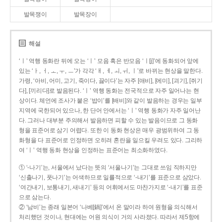
발목쟁이
발목장이
해설
‘ㅣ’ 역행 동화란 뒤에 오는 ‘ㅣ’ 모음 혹은 반모음 ‘ㅣ[j]’에 동화되어 앞에
있는 ‘ㅏ, ㅓ, ㅗ, ㅜ, ㅡ’가 각각 ‘ㅐ, ㅔ, ㅚ, ㅟ, ㅣ’로 바뀌는 현상을 말한다.
가령, ‘아비, 어미, 고기, 죽이다, 끓이다’는 자주 [애비], [에미], [괴기], [쥐기
다], [끼리다]로 발음된다. ‘ㅣ’ 역행 동화는 전국적으로 자주 일어나는 현
상이다. 체언에 조사가 붙은 ‘밥이’를 [배비]와 같이 발음하는 경우는 일부
지역에 국한되어 있으나, 한 단어 안에서는 ‘ㅣ’ 역행 동화가 자주 일어난
다. 그러나 대부분 주의해서 발음하면 피할 수 있는 발음이므로 그 동화
형을 표준어로 삼기 어렵다. 또한 이 동화 현상은 매우 광범위하여 그 동
화형을 다 표준어로 인정하면 오히려 혼란을 일으킬 우려도 있다. 그리하
여 ‘ㅣ’ 역행 동화 현상을 인정하는 표준어는 최소화하였다.
① ‘-나기’는, 서울에서 났다는 뜻의 ‘서울나기’는 그대로 쓰임 직하지만
‘신출나기, 풋나기’는 어색하므로 일률적으로 ‘-내기’를 표준으로 삼았다.
‘여간내기, 보통내기, 새내기’ 등의 어휘에서도 마찬가지로 ‘-내기’를 표준
으로 삼는다.
② ‘남비’는 종래 일본어 ‘나베[鍋]’에서 온 말이라 하여 원형을 의식해서
처리했던 것이나, 현대에는 어원 의식이 거의 사라졌다. 따라서 제5항에