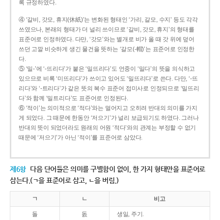
록 규정하였다.
④ ‘갈비, 갓모, 휴지(休紙)’는 변화된 형태인 ‘가리, 갈모, 수지’ 등도 각각
쓰였으나, 본래의 형태가 더 널리 쓰이므로 ‘갈비, 갓모, 휴지’의 형태를
표준어로 인정하였다. 다만, ‘갓모’와는 별개로 비가 올 때 갓 위에 덮어
쓰던 고깔 비슷하게 생긴 물건을 뜻하는 ‘갈모(-帽)’는 표준어로 인정한
다.
⑤ ‘밀-’에 ‘-뜨리다’가 붙은 ‘밀뜨리다’도 언중이 ‘밀다’의 뜻을 의식하고
있으므로 비록 ‘미뜨리다’가 쓰이고 있어도 ‘밀뜨리다’로 쓴다. 다만, ‘-뜨
리다’와 ‘-트리다’가 같은 뜻의 복수 표준어 접미사로 인정되므로 ‘밀뜨리
다’와 함께 ‘밀트리다’도 표준어로 인정된다.
⑥ ‘적이’는 의미적으로 ‘적다’와는 멀어지고 오히려 반대의 의미를 가지
게 되었다. 그 때문에 한동안 ‘저으기’가 널리 보급되기도 하였다. 그러나
반대의 뜻이 되었더라도 원래의 어원 ‘적다’와의 관계는 부정할 수 없기
때문에 ‘저으기’가 아닌 ‘적이’를 표준어로 삼았다.
제6항
다음 단어들은 의미를 구별함이 없이, 한 가지 형태만을 표준어로
삼는다.(ㄱ을 표준어로 삼고, ㄴ을 버림.)
ㄱ
ㄴ
비고
돌
돐
생일, 주기.