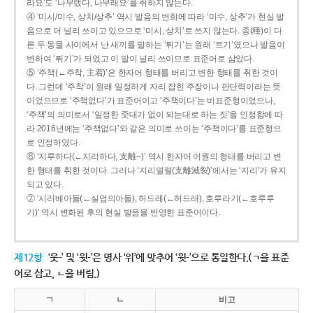
라요’도 ‘나무랬다, 나무래요’를 취하지 않는다.
④ ‘미시/미수, 상치/상추’ 역시 발음의 변화에 따라 ‘미수, 상추’가 현실 발
음으로 더 널리 쓰이고 있으므로 ‘미시, 상치’로 쓰지 않는다. 종(種)이 다
른 두 동물 사이에서 난 새끼를 말하는 ‘튀기’는 원래 ‘트기’였으나 발음이
변하여 ‘튀기’가 되었고 이 말이 널리 쓰이므로 표준어로 삼았다.
⑤ ‘주책(←주착, 主着)’은 한자어 형태를 버리고 변한 형태를 취한 것이
다. 그런데 ‘주착’이 원래 일정하게 자리 잡힌 주장이나 판단력이라는 뜻
이었으므로 ‘주책없다’가 표준어이고 ‘주책이다’는 비표준형이었으나,
‘주책’의 의미로서 ‘일정한 줏대가 없이 되는대로 하는 짓’을 인정함에 따
라 2016년에는 ‘주책없다’와 같은 의미로 쓰이는 ‘주책이다’를 표준형으
로 인정하였다.
⑥ ‘지루하다(←지리하다, 支離--)’ 역시 한자어 어원의 형태를 버리고 변
한 형태를 취한 것이다. 그러나 ‘지리멸렬(支離滅裂)’에서는 ‘지리’가 유지
되고 있다.
⑦ ‘시러베아들(←실업의아들), 허드레(←허드래), 호루라기(←호루루
기)’ 역시 변화된 후의 현실 발음을 반영한 표준어이다.
제12항
‘웃-’ 및 ‘윗-’은 명사 ‘위’에 맞추어 ‘윗-’으로 통일한다.(ㄱ을 표준
어로 삼고, ㄴ을 버림.)
ㄱ
ㄴ
비고