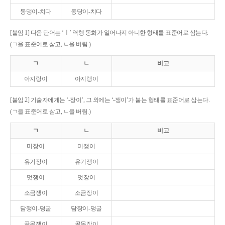
동댕이-치다
동당이-치다
[붙임 1] 다음 단어는 ‘ㅣ’ 역행 동화가 일어나지 아니한 형태를 표준어로 삼는다.
(ㄱ을 표준어로 삼고, ㄴ을 버림.)
ㄱ
ㄴ
비고
아지랑이
아지랭이
[붙임 2] 기술자에게는 ‘-장이’, 그 외에는 ‘-쟁이’가 붙는 형태를 표준어로 삼는다.
(ㄱ을 표준어로 삼고, ㄴ을 버림.)
ㄱ
ㄴ
비고
미장이
미쟁이
유기장이
유기쟁이
멋쟁이
멋장이
소금쟁이
소금장이
담쟁이-덩굴
담장이-덩굴
골목쟁이
골목장이