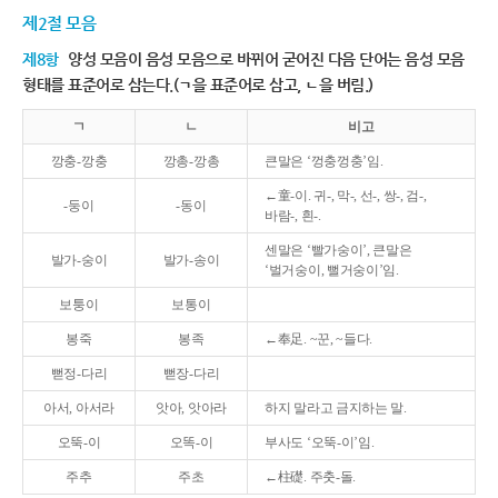
제2절 모음
제8항
양성 모음이 음성 모음으로 바뀌어 굳어진 다음 단어는 음성 모음
형태를 표준어로 삼는다.(ㄱ을 표준어로 삼고, ㄴ을 버림.)
ㄱ
ㄴ
비고
깡충-깡충
깡총-깡총
큰말은 ‘껑충껑충’임.
←童-이. 귀-, 막-, 선-, 쌍-, 검-,
-둥이
-동이
바람-, 흰-.
센말은 ‘빨가숭이’, 큰말은
발가-숭이
발가-송이
‘벌거숭이, 뻘거숭이’임.
보퉁이
보통이
봉죽
봉족
←奉足. ~꾼, ~들다.
뻗정-다리
뻗장-다리
아서, 아서라
앗아, 앗아라
하지 말라고 금지하는 말.
오뚝-이
오똑-이
부사도 ‘오뚝-이’임.
주추
주초
←柱礎. 주춧-돌.