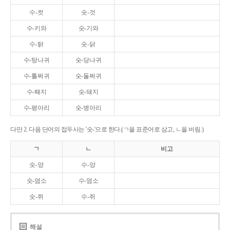
수-컷
숫-것
수-키와
숫-기와
수-탉
숫-닭
수-탕나귀
숫-당나귀
수-톨쩌귀
숫-돌쩌귀
수-퇘지
숫-돼지
수-평아리
숫-병아리
다만 2. 다음 단어의 접두사는 '숫-'으로 한다.(ㄱ을 표준어로 삼고, ㄴ을 버림.)
ㄱ
ㄴ
비고
숫-양
수-양
숫-염소
수-염소
숫-쥐
수-쥐
해설