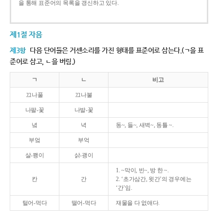
을 통해 표준어의 목록을 갱신하고 있다.
제1절 자음
제3항
다음 단어들은 거센소리를 가진 형태를 표준어로 삼는다.(ㄱ을 표
준어로 삼고, ㄴ을 버림.)
ㄱ
ㄴ
비고
끄나풀
끄나불
나팔-꽃
나발-꽃
녘
녁
동~, 들~, 새벽~, 동틀 ~.
부엌
부억
살-쾡이
삵-괭이
1. ~막이, 빈~, 방 한 ~.
칸
간
2. ‘초가삼간, 윗간’의 경우에는
‘간’임.
털어-먹다
떨어-먹다
재물을 다 없애다.