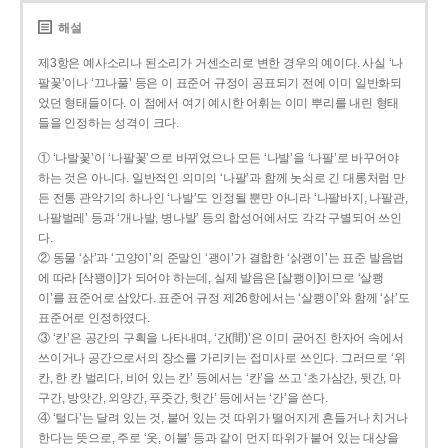
해설
제3항은 예사소리나 된소리가 거센소리로 변한 경우의 예이다. 사실 ‘나
팔꽃’이나 ‘끄나풀’ 등은 이 표준어 규정이 공표되기 전에 이미 일반화되
었던 형태들이다. 이 점에서 여기 예시한 어휘는 이미 뿌리를 내린 형태
들을 인정하는 성격이 크다.
① ‘나발꽃’이 ‘나팔꽃’으로 바뀌었으나 모든 ‘나발’을 ‘나팔’로 바꾸어야
하는 것은 아니다. 일반적인 의미의 ‘나팔’과 함께 놋쇠로 긴 대롱처럼 만
든 전통 관악기의 하나인 ‘나발’도 인정될 뿐만 아니라 ‘나팔바지, 나팔관,
나팔벌레’ 등과 ‘개나발, 병나발’ 등의 합성어에서도 각각 구별되어 쓰인
다.
② 동물 ‘삵’과 ‘고양이’의 준말인 ‘괭이’가 결합한 ‘삵괭이’는 표준 발음법
에 따라 [삭꽹이]가 되어야 하는데, 실제 발음은 [살쾡이]이므로 ‘살쾡
이’를 표준어로 삼았다. 표준어 규정 제26항에서는 ‘살쾡이’와 함께 ‘삵’도
표준어로 인정하였다.
③ ‘칸’은 공간의 구획을 나타내며, ‘간(間)’은 이미 굳어진 한자어 속에서
쓰이거나 공간으로서의 장소를 가리키는 접미사로 쓰인다. 그러므로 ‘위
칸, 한 칸 벌리다, 비어 있는 칸’ 등에서는 ‘칸’을 쓰고 ‘초가삼간, 뒷간, 마
구간, 방앗간, 외양간, 푸줏간, 헛간’ 등에서는 ‘간’을 쓴다.
④ ‘털다’는 달려 있는 것, 붙어 있는 것 따위가 떨어지게 흔들거나 치거나
한다는 뜻으로, 주로 ‘옷, 이불’ 등과 같이 먼지 따위가 붙어 있는 대상을