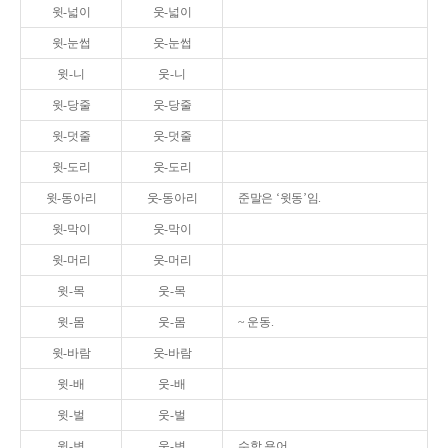
윗-넓이
웃-넓이
윗-눈썹
웃-눈썹
윗-니
웃-니
윗-당줄
웃-당줄
윗-덧줄
웃-덧줄
윗-도리
웃-도리
윗-동아리
웃-동아리
준말은 ‘윗동’임.
윗-막이
웃-막이
윗-머리
웃-머리
윗-목
웃-목
윗-몸
웃-몸
~ 운동.
윗-바람
웃-바람
윗-배
웃-배
윗-벌
웃-벌
윗-변
웃-변
수학 용어.