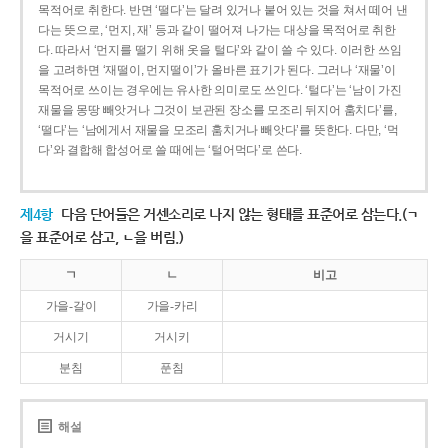
목적어로 취한다. 반면 ‘떨다’는 달려 있거나 붙어 있는 것을 쳐서 떼어 낸
다는 뜻으로, ‘먼지, 재’ 등과 같이 떨어져 나가는 대상을 목적어로 취한
다. 따라서 ‘먼지를 떨기 위해 옷을 털다’와 같이 쓸 수 있다. 이러한 쓰임
을 고려하면 ‘재떨이, 먼지떨이’가 올바른 표기가 된다. 그러나 ‘재물’이
목적어로 쓰이는 경우에는 유사한 의미로도 쓰인다. ‘털다’는 ‘남이 가진
재물을 몽땅 빼앗거나 그것이 보관된 장소를 모조리 뒤지어 훔치다’를,
‘떨다’는 ‘남에게서 재물을 모조리 훔치거나 빼앗다’를 뜻한다. 다만, ‘먹
다’와 결합해 합성어로 쓸 때에는 ‘털어먹다’로 쓴다.
제4항
다음 단어들은 거센소리로 나지 않는 형태를 표준어로 삼는다.(ㄱ
을 표준어로 삼고, ㄴ을 버림.)
ㄱ
ㄴ
비고
가을-갈이
가을-카리
거시기
거시키
분침
푼침
해설