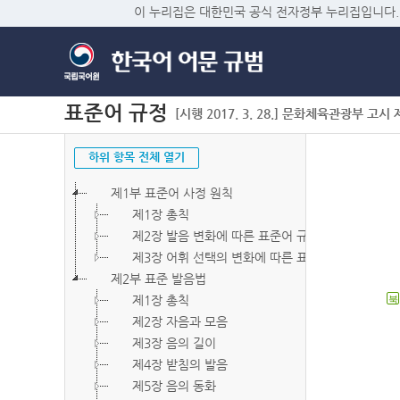
이 누리집은 대한민국 공식 전자정부 누리집입니다.
표준어 규정
[시행 2017. 3. 28.] 문화체육관광부 고시 제2
하위 항목 전체 열기
제1부 표준어 사정 원칙
제1장 총칙
제2장 발음 변화에 따른 표준어 규정
제3장 어휘 선택의 변화에 따른 표준어 규정
제2부 표준 발음법
제1장 총칙
북
제2장 자음과 모음
제3장 음의 길이
제4장 받침의 발음
제5장 음의 동화