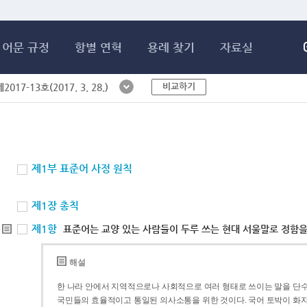
메인콘텐츠 바로가기
어문 규정
항별 연혁
용례 찾기
자료실
비교하기
017-13호(2017. 3. 28.)
제1부 표준어 사정 원칙
제1장 총칙
제1항
표준어는 교양 있는 사람들이 두루 쓰는 현대 서울말로 정함을
해설
한 나라 안에서 지역적으로나 사회적으로 여러 형태로 쓰이는 말을 단수
국민들의 효율적이고 통일된 의사소통을 위한 것이다. 국어 토박이 화자