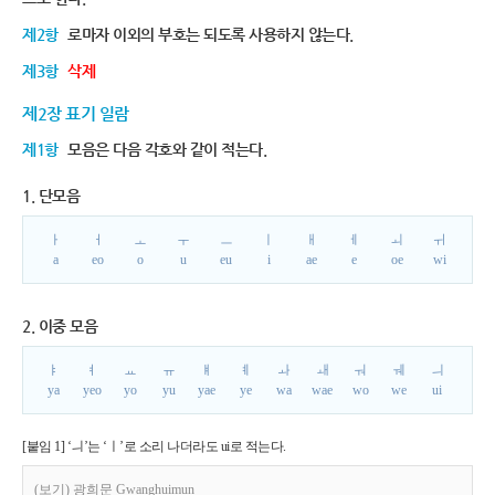
제2항
로마자 이외의 부호는 되도록 사용하지 않는다.
제3항
삭제
제2장 표기 일람
제1항
모음은 다음 각호와 같이 적는다.
1. 단모음
ㅏ
ㅓ
ㅗ
ㅜ
ㅡ
ㅣ
ㅐ
ㅔ
ㅚ
ㅟ
a
eo
o
u
eu
i
ae
e
oe
wi
2. 이중 모음
ㅑ
ㅕ
ㅛ
ㅠ
ㅒ
ㅖ
ㅘ
ㅙ
ㅝ
ㅞ
ㅢ
ya
yeo
yo
yu
yae
ye
wa
wae
wo
we
ui
[붙임 1] ‘ㅢ’는 ‘ㅣ’로 소리 나더라도 ui로 적는다.
(보기) 광희문 Gwanghuimun