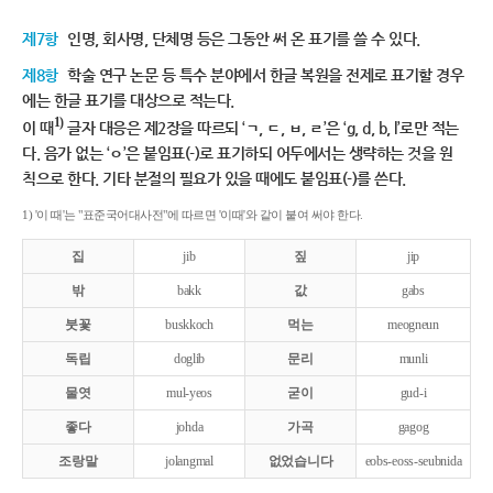
제7항
인명, 회사명, 단체명 등은 그동안 써 온 표기를 쓸 수 있다.
제8항
학술 연구 논문 등 특수 분야에서 한글 복원을 전제로 표기할 경우
에는 한글 표기를 대상으로 적는다.
1)
이 때
글자 대응은 제2장을 따르되 ‘ㄱ, ㄷ, ㅂ, ㄹ’은 ‘g, d, b, l’로만 적는
다. 음가 없는 ‘ㅇ’은 붙임표(-)로 표기하되 어두에서는 생략하는 것을 원
칙으로 한다. 기타 분절의 필요가 있을 때에도 붙임표(-)를 쓴다.
1) '이 때'는 "표준국어대사전"에 따르면 '이때'와 같이 붙여 써야 한다.
집
jib
짚
jip
밖
bakk
값
gabs
붓꽃
buskkoch
먹는
meogneun
독립
doglib
문리
munli
물엿
mul-yeos
굳이
gud-i
좋다
johda
가곡
gagog
조랑말
jolangmal
없었습니다
eobs-eoss-seubnida