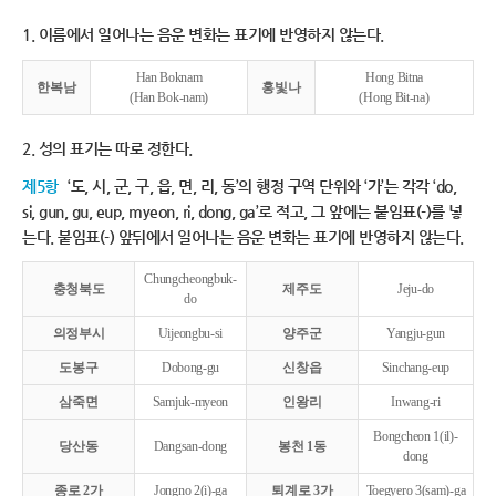
1. 이름에서 일어나는 음운 변화는 표기에 반영하지 않는다.
Han Boknam
Hong Bitna
한복남
홍빛나
(Han Bok-nam)
(Hong Bit-na)
2. 성의 표기는 따로 정한다.
제5항
‘도, 시, 군, 구, 읍, 면, 리, 동’의 행정 구역 단위와 ‘가’는 각각 ‘do,
si, gun, gu, eup, myeon, ri, dong, ga’로 적고, 그 앞에는 붙임표(-)를 넣
는다. 붙임표(-) 앞뒤에서 일어나는 음운 변화는 표기에 반영하지 않는다.
Chungcheongbuk-
충청북도
제주도
Jeju-do
do
의정부시
Uijeongbu-si
양주군
Yangju-gun
도봉구
Dobong-gu
신창읍
Sinchang-eup
삼죽면
Samjuk-myeon
인왕리
Inwang-ri
Bongcheon 1(il)-
당산동
Dangsan-dong
봉천 1동
dong
종로 2가
Jongno 2(i)-ga
퇴계로 3가
Toegyero 3(sam)-ga