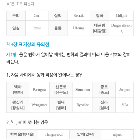
ㄹ’은 ‘ll’로 적는다.
구리
Guri
설악
Seorak
칠곡
Chilgok
대관령
Daegwallyeon
임실
Imsil
울릉
Ulleung
[대괄령]
g
제3장 표기상의 유의점
제1항
음운 변화가 일어날 때에는 변화의 결과에 따라 다음 각호와 같이
적는다.
1. 자음 사이에서 동화 작용이 일어나는 경우
백마
신문로
종로
Baengma
Sinmunno
Jongno
[뱅마]
[신문노]
[종노]
왕십리
별내
신라
Wangsimni
Byeollae
Silla
[왕심니]
[별래]
[실라]
2. ‘ㄴ, ㄹ’이 덧나는 경우
학여울[항녀울]
Hangnyeoul
알약[알략]
allyak