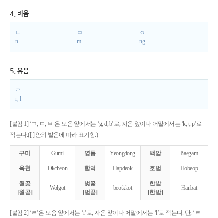
4. 비음
ㄴ
ㅁ
ㅇ
n
m
ng
5. 유음
ㄹ
r, l
[붙임 1] ‘ㄱ, ㄷ, ㅂ’은 모음 앞에서는 ‘g, d, b’로, 자음 앞이나 어말에서는 ‘k, t, p’로
적는다.([ ] 안의 발음에 따라 표기함.)
구미
Gumi
영동
Yeongdong
백암
Baegam
옥천
Okcheon
합덕
Hapdeok
호법
Hobeop
월곶
벚꽃
한밭
Wolgot
beotkkot
Hanbat
[월곧]
[벋꼳]
[한받]
[붙임 2] ‘ㄹ’은 모음 앞에서는 ‘r’로, 자음 앞이나 어말에서는 ‘l’로 적는다. 단, ‘ㄹ