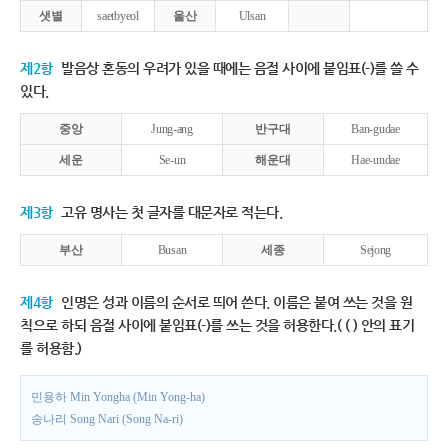
샛별
saetbyeol
울산
Ulsan
제2항
발음상 혼동의 우려가 있을 때에는 음절 사이에 붙임표(-)를 쓸 수
있다.
중앙
Jung-ang
반구대
Ban-gudae
세운
Se-un
해운대
Hae-undae
제3항
고유 명사는 첫 글자를 대문자로 적는다.
부산
Busan
세종
Sejong
제4항
인명은 성과 이름의 순서로 띄어 쓴다. 이름은 붙여 쓰는 것을 원
칙으로 하되 음절 사이에 붙임표(-)를 쓰는 것을 허용한다.( ( ) 안의 표기
를 허용함.)
민용하 Min Yongha (Min Yong-ha)
송나리 Song Nari (Song Na-ri)