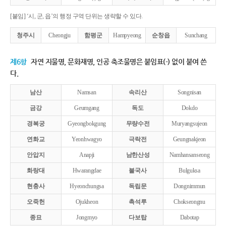
[붙임] ‘시, 군, 읍’의 행정 구역 단위는 생략할 수 있다.
청주시
Cheongju
함평군
Hampyeong
순창읍
Sunchang
제6항
자연 지물명, 문화재명, 인공 축조물명은 붙임표(-) 없이 붙여 쓴
다.
남산
Namsan
속리산
Songnisan
금강
Geumgang
독도
Dokdo
경복궁
Gyeongbokgung
무량수전
Muryangsujeon
연화교
Yeonhwagyo
극락전
Geungnakjeon
안압지
Anapji
남한산성
Namhansanseong
화랑대
Hwarangdae
불국사
Bulguksa
현충사
Hyeonchungsa
독립문
Dongnimmun
오죽헌
Ojukheon
촉석루
Chokseongnu
종묘
Jongmyo
다보탑
Dabotap