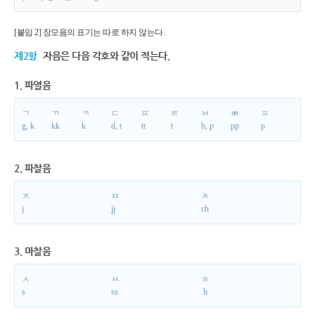
[붙임 2] 장모음의 표기는 따로 하지 않는다.
제2항
자음은 다음 각호와 같이 적는다.
1. 파열음
ㄱ
ㄲ
ㅋ
ㄷ
ㄸ
ㅌ
ㅂ
ㅃ
ㅍ
g, k
kk
k
d, t
tt
t
b, p
pp
p
2. 파찰음
ㅈ
ㅉ
ㅊ
j
jj
ch
3. 마찰음
ㅅ
ㅆ
ㅎ
s
ss
h