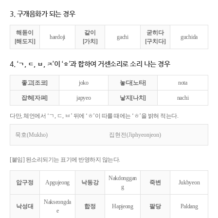
3. 구개음화가 되는 경우
해돋이
같이
굳히다
haedoji
gachi
guchida
[해도지]
[가치]
[구치다]
4. ‘ㄱ, ㄷ, ㅂ, ㅈ’이 ‘ㅎ’과 합하여 거센소리로 소리 나는 경우
좋고[조코]
joko
놓다[노타]
nota
잡혀[자펴]
japyeo
낳지[나치]
nachi
다만, 체언에서 ‘ㄱ, ㄷ, ㅂ’ 뒤에 ‘ㅎ’이 따를 때에는 ‘ㅎ’을 밝혀 적는다.
묵호(Mukho)
집현전(Jiphyeonjeon)
[붙임] 된소리되기는 표기에 반영하지 않는다.
Nakdonggan
압구정
Apgujeong
낙동강
죽변
Jukbyeon
g
Nakseongda
낙성대
합정
Hapjeong
팔당
Paldang
e