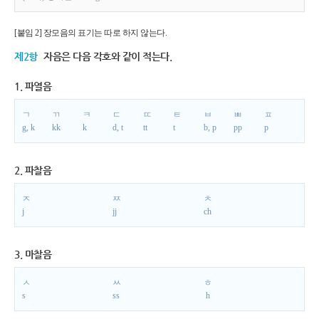
[붙임 2] 장모음의 표기는 따로 하지 않는다.
제2항
자음은 다음 각호와 같이 적는다.
1. 파열음
ㄱ
ㄲ
ㅋ
ㄷ
ㄸ
ㅌ
ㅂ
ㅃ
ㅍ
g, k
kk
k
d, t
tt
t
b, p
pp
p
2. 파찰음
ㅈ
ㅉ
ㅊ
j
jj
ch
3. 마찰음
ㅅ
ㅆ
ㅎ
s
ss
h