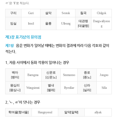
ㄹ’은 ‘ll’로 적는다.
구리
Guri
설악
Seorak
칠곡
Chilgok
대관령
Daegwallyeon
임실
Imsil
울릉
Ulleung
[대괄령]
g
제3장 표기상의 유의점
제1항
음운 변화가 일어날 때에는 변화의 결과에 따라 다음 각호와 같이
적는다.
1. 자음 사이에서 동화 작용이 일어나는 경우
백마
신문로
종로
Baengma
Sinmunno
Jongno
[뱅마]
[신문노]
[종노]
왕십리
별내
신라
Wangsimni
Byeollae
Silla
[왕심니]
[별래]
[실라]
2. ‘ㄴ, ㄹ’이 덧나는 경우
학여울[항녀울]
Hangnyeoul
알약[알략]
allyak