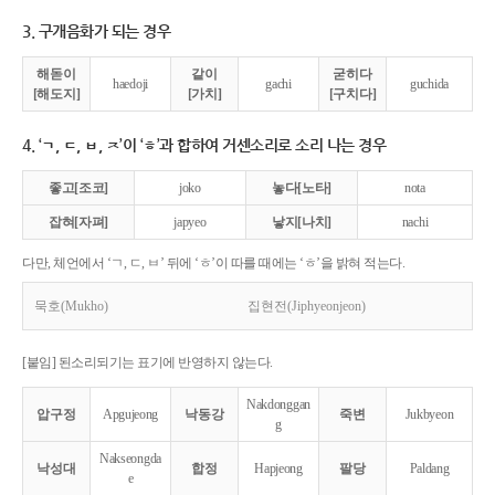
3. 구개음화가 되는 경우
해돋이
같이
굳히다
haedoji
gachi
guchida
[해도지]
[가치]
[구치다]
4. ‘ㄱ, ㄷ, ㅂ, ㅈ’이 ‘ㅎ’과 합하여 거센소리로 소리 나는 경우
좋고[조코]
joko
놓다[노타]
nota
잡혀[자펴]
japyeo
낳지[나치]
nachi
다만, 체언에서 ‘ㄱ, ㄷ, ㅂ’ 뒤에 ‘ㅎ’이 따를 때에는 ‘ㅎ’을 밝혀 적는다.
묵호(Mukho)
집현전(Jiphyeonjeon)
[붙임] 된소리되기는 표기에 반영하지 않는다.
Nakdonggan
압구정
Apgujeong
낙동강
죽변
Jukbyeon
g
Nakseongda
낙성대
합정
Hapjeong
팔당
Paldang
e