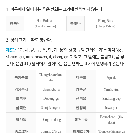
1. 이름에서 일어나는 음운 변화는 표기에 반영하지 않는다.
Han Boknam
Hong Bitna
한복남
홍빛나
(Han Bok-nam)
(Hong Bit-na)
2. 성의 표기는 따로 정한다.
제5항
‘도, 시, 군, 구, 읍, 면, 리, 동’의 행정 구역 단위와 ‘가’는 각각 ‘do,
si, gun, gu, eup, myeon, ri, dong, ga’로 적고, 그 앞에는 붙임표(-)를 넣
는다. 붙임표(-) 앞뒤에서 일어나는 음운 변화는 표기에 반영하지 않는다.
Chungcheongbuk-
충청북도
제주도
Jeju-do
do
의정부시
Uijeongbu-si
양주군
Yangju-gun
도봉구
Dobong-gu
신창읍
Sinchang-eup
삼죽면
Samjuk-myeon
인왕리
Inwang-ri
Bongcheon 1(il)-
당산동
Dangsan-dong
봉천 1동
dong
종로 2가
Jongno 2(i)-ga
퇴계로 3가
Toegyero 3(sam)-ga