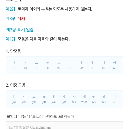
제2항
로마자 이외의 부호는 되도록 사용하지 않는다.
제3항
삭제
제2장 표기 일람
제1항
모음은 다음 각호와 같이 적는다.
1. 단모음
ㅏ
ㅓ
ㅗ
ㅜ
ㅡ
ㅣ
ㅐ
ㅔ
ㅚ
ㅟ
a
eo
o
u
eu
i
ae
e
oe
wi
2. 이중 모음
ㅑ
ㅕ
ㅛ
ㅠ
ㅒ
ㅖ
ㅘ
ㅙ
ㅝ
ㅞ
ㅢ
ya
yeo
yo
yu
yae
ye
wa
wae
wo
we
ui
[붙임 1] ‘ㅢ’는 ‘ㅣ’로 소리 나더라도 ui로 적는다.
(보기) 광희문 Gwanghuimun