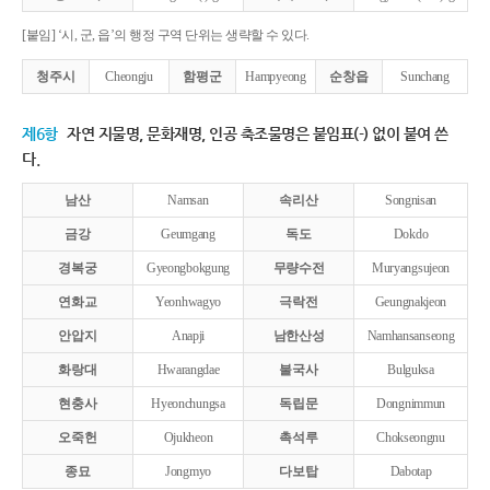
[붙임] ‘시, 군, 읍’의 행정 구역 단위는 생략할 수 있다.
청주시
Cheongju
함평군
Hampyeong
순창읍
Sunchang
제6항
자연 지물명, 문화재명, 인공 축조물명은 붙임표(-) 없이 붙여 쓴
다.
남산
Namsan
속리산
Songnisan
금강
Geumgang
독도
Dokdo
경복궁
Gyeongbokgung
무량수전
Muryangsujeon
연화교
Yeonhwagyo
극락전
Geungnakjeon
안압지
Anapji
남한산성
Namhansanseong
화랑대
Hwarangdae
불국사
Bulguksa
현충사
Hyeonchungsa
독립문
Dongnimmun
오죽헌
Ojukheon
촉석루
Chokseongnu
종묘
Jongmyo
다보탑
Dabotap