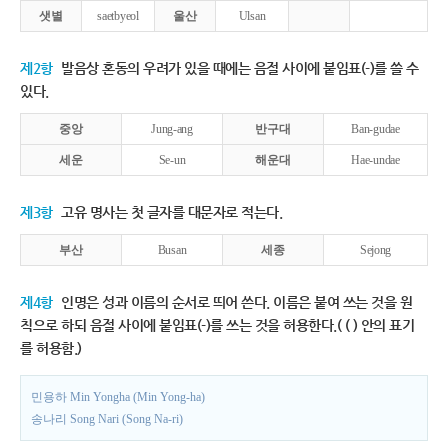
샛별
saetbyeol
울산
Ulsan
제2항
발음상 혼동의 우려가 있을 때에는 음절 사이에 붙임표(-)를 쓸 수
있다.
중앙
Jung-ang
반구대
Ban-gudae
세운
Se-un
해운대
Hae-undae
제3항
고유 명사는 첫 글자를 대문자로 적는다.
부산
Busan
세종
Sejong
제4항
인명은 성과 이름의 순서로 띄어 쓴다. 이름은 붙여 쓰는 것을 원
칙으로 하되 음절 사이에 붙임표(-)를 쓰는 것을 허용한다.( ( ) 안의 표기
를 허용함.)
민용하 Min Yongha (Min Yong-ha)
송나리 Song Nari (Song Na-ri)