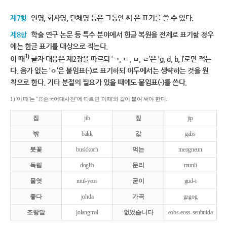
제7항
인명, 회사명, 단체명 등은 그동안 써 온 표기를 쓸 수 있다.
제8항
학술 연구 논문 등 특수 분야에서 한글 복원을 전제로 표기할 경우
에는 한글 표기를 대상으로 적는다.
1)
이 때
글자 대응은 제2장을 따르되 ‘ㄱ, ㄷ, ㅂ, ㄹ’은 ‘g, d, b, l’로만 적는
다. 음가 없는 ‘ㅇ’은 붙임표(-)로 표기하되 어두에서는 생략하는 것을 원
칙으로 한다. 기타 분절의 필요가 있을 때에도 붙임표(-)를 쓴다.
1) '이 때'는 "표준국어대사전"에 따르면 '이때'와 같이 붙여 써야 한다.
집
jib
짚
jip
밖
bakk
값
gabs
붓꽃
buskkoch
먹는
meogneun
독립
doglib
문리
munli
물엿
mul-yeos
굳이
gud-i
좋다
johda
가곡
gagog
조랑말
jolangmal
없었습니다
eobs-eoss-seubnida