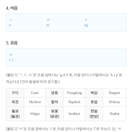
4. 비음
ㄴ
ㅁ
ㅇ
n
m
ng
5. 유음
ㄹ
r, l
[붙임 1] ‘ㄱ, ㄷ, ㅂ’은 모음 앞에서는 ‘g, d, b’로, 자음 앞이나 어말에서는 ‘k, t, p’로
적는다.([ ] 안의 발음에 따라 표기함.)
구미
Gumi
영동
Yeongdong
백암
Baegam
옥천
Okcheon
합덕
Hapdeok
호법
Hobeop
월곶
벚꽃
한밭
Wolgot
beotkkot
Hanbat
[월곧]
[벋꼳]
[한받]
[붙임 2] ‘ㄹ’은 모음 앞에서는 ‘r’로, 자음 앞이나 어말에서는 ‘l’로 적는다. 단, ‘ㄹ