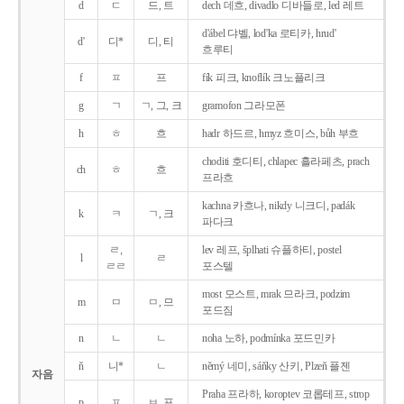
d
ㄷ
드, 트
dech 데흐, divadlo 디바들로, led 레트
d'ábel 댜벨, lod'ka 로티카, hrud'
d'
디*
디, 티
흐루티
f
ㅍ
프
fík 피크, knoflík 크노플리크
g
ㄱ
ㄱ, 그, 크
gramofon 그라모폰
h
ㅎ
흐
hadr 하드르, hmyz 흐미스, bůh 부흐
choditi 호디티, chlapec 흘라페츠, prach
ch
ㅎ
흐
프라흐
kachna 카흐나, nikdy 니크디, padák
k
ㅋ
ㄱ, 크
파다크
ㄹ,
lev 레프, šplhati 슈플하티, postel
l
ㄹ
ㄹㄹ
포스텔
most 모스트, mrak 므라크, podzim
m
ㅁ
ㅁ, 므
포드짐
n
ㄴ
ㄴ
noha 노하, podmínka 포드민카
ň
니*
ㄴ
němý 네미, sáňky 산키, Plzeň 플젠
자음
Praha 프라하, koroptev 코롭테프, strop
p
ㅍ
ㅂ, 프