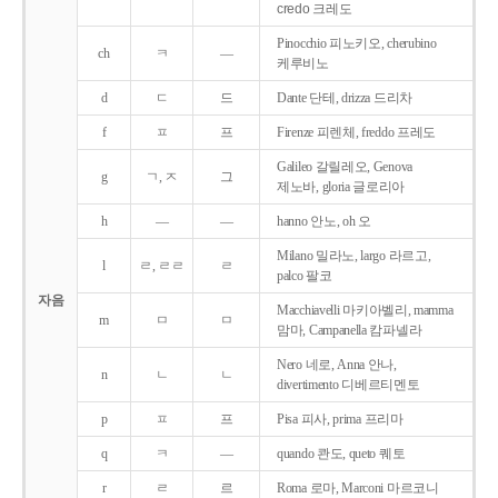
credo 크레도
Pinocchio 피노키오, cherubino
ch
ㅋ
―
케루비노
d
ㄷ
드
Dante 단테, drizza 드리차
f
ㅍ
프
Firenze 피렌체, freddo 프레도
Galileo 갈릴레오, Genova
g
ㄱ, ㅈ
그
제노바, gloria 글로리아
h
―
―
hanno 안노, oh 오
Milano 밀라노, largo 라르고,
l
ㄹ, ㄹㄹ
ㄹ
palco 팔코
자음
Macchiavelli 마키아벨리, mamma
m
ㅁ
ㅁ
맘마, Campanella 캄파넬라
Nero 네로, Anna 안나,
n
ㄴ
ㄴ
divertimento 디베르티멘토
p
ㅍ
프
Pisa 피사, prima 프리마
q
ㅋ
―
quando 콴도, queto 퀘토
r
ㄹ
르
Roma 로마, Marconi 마르코니