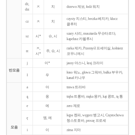
dż,
ㅈ
치
drzewo 제보, łodż 워치
drz
czysty 치스티, beczka 베치카, klucz
cz
ㅊ
치
클루치
szary 샤리, musztarda 무슈타르다,
sz
시*
슈, 시
kapelusz 카펠루시
ㅈ,
rzeka 제카, Przemyśl 프셰미실, kołnierz
rz
주, 슈, 시
시*
코우니에시
j
이*
jasny 야스니, kraj 크라이
반모음
łono 워노, głowa 그워바, bułka 부우카,
ł
우
kanał 카나우
a
아
trawa 트라바
ą̨
옹
trąba 트롱바, mąka 몽카, kąt 콩트, tą 통
e
에
zero 제로
kępa 켕파, węgorz 벵고시, Częstochowa
ę
엥, 에
쳉스토호바, proszę 프로셰
모음
i
이
zima 지마