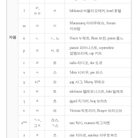
ㄹ,
l
ㄹ
bibliotecǎ 비블리오테커, hotel 호텔
ㄹㄹ
Maramureş 마라무레슈, Avram
m
ㅁ
ㅁ
아브람
자음
n
ㄴ
ㄴ, 느
Nucet 누체트, Bran 브란, pumn 품느
pianist 피아니스트, septembrie
p
ㅍ
ㅂ, 프
셉템브리에, cap 카프
r
ㄹ
르
radio 라디오, dor 도르
s
ㅅ
스
Sibiu 시비우, pas 파스
ş
시*
슈
şag 샤그, Mureş 무레슈
t
ㅌ
트
telefonist 텔레포니스트, bilet 빌레트
ţ
ㅊ
츠
ţigarǎ 치가러, braţ 브라츠
v
ㅂ
브
Victoria 빅토리아, Braşov 브라쇼브
ㄱㅅ,
크스,
x**
taxi 탁시, examen 에그자멘
그ㅈ
ㄱ스
z
ㅈ
즈
ziar 지아르, autobuz 아우토부즈