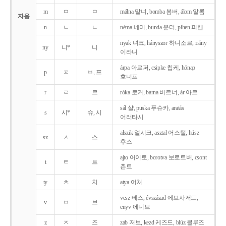
m
ㅁ
ㅁ
málna 말너, bomba 봄버, álom 알롬
자음
n
ㄴ
ㄴ
néma 네머, bunda 분더, pihen 피헨
nyak 녀크, hányszor 하니소르, irány
ny
니*
니
이라니
árpa 아르퍼, csipke 칩케, hónap
p
ㅍ
ㅂ, 프
호너프
r
ㄹ
르
róka 로커, barna 버르너, ár 아르
sál 샬, puska 푸슈카, aratás
s
시*
슈, 시
어러타시
alszik 얼시크, asztal 어스털, húsz
sz
ㅅ
스
후스
ajto 어이토, borotva 보로트버, csont
t
ㅌ
트
촌트
ty
ㅊ
치
atya 어처
vesz 베스, évszázad 에브사저드,
v
ㅂ
브
enyv 에니브
z
ㅈ
즈
zab 저브, kezd 케즈드, blúz 블루즈