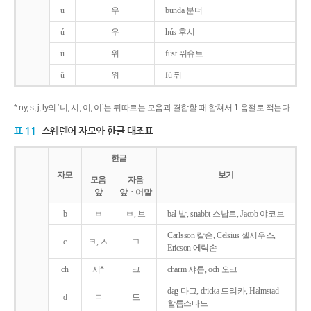
u
우
bunda 분더
ú
우
hús 후시
ü
위
füst 퓌슈트
ű
위
fű 퓌
* ny, s, j, ly의 ‘니, 시, 이, 이’는 뒤따르는 모음과 결합할 때 합쳐서 1 음절로 적는다.
표 11
스웨덴어 자모와 한글 대조표
한글
자모
보기
모음
자음
앞
앞ㆍ어말
b
ㅂ
ㅂ, 브
bal 발, snabbt 스납트, Jacob 야코브
Carlsson 칼손, Celsius 셀시우스,
c
ㅋ, ㅅ
ㄱ
Ericson 에릭손
ch
시*
크
charm 샤름, och 오크
dag 다그, dricka 드리카, Halmstad
d
ㄷ
드
할름스타드