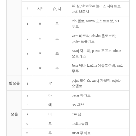
šal 샬, vlasništvo 블라스니슈트보,
š
시*
슈, 시
broš 브로시
telo 텔로, ostrvo 오스트르보, put
t
ㅌ
트
푸트
vatra 바트라, olovka 올로브카,
v
ㅂ
브
proliv 프롤리브
zavoj 자보이, pozno 포즈노, obraz
z
ㅈ
즈
오브라즈
žena 제나, izložba 이즐로주바, muž
ž
ㅈ
주
무주
pojas 포야스, zavoj 자보이, odjelo
반모음
j
이*
오델로
a
아
bakar 바카르
e
에
cev 체브
모음
i
이
dim 딤
o
오
molim 몰림
u
우
zubar 주바르