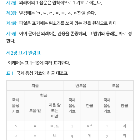
제2항
외래어의 1 음운은 원칙적으로 1 기호로 적는다.
제3항
받침에는 ‘ㄱ, ㄴ, ㄹ, ㅁ, ㅂ, ㅅ, ㅇ’만을 쓴다.
제4항
파열음 표기에는 된소리를 쓰지 않는 것을 원칙으로 한다.
제5항
이미 굳어진 외래어는 관용을 존중하되, 그 범위와 용례는 따로 정
한다.
제2장 표기 일람표
외래어는 표 1~19에 따라 표기한다.
표 1
국제 음성 기호와 한글 대조표
자음
반모음
모음
한글
국제
국제
국제
자음 앞
음성
음성
한글
음성
한글
모음 앞
또는
기호
기호
기호
어말
p
ㅍ
ㅂ, 프
j
이*
i
이
b
ㅂ
브
ɥ
위
y
위