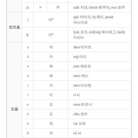
zs
ㅈ
주
zsák 자크, tőzsde 퇴주데, rozs 로주
ajak 어여크, fej 페이, január
j
이*
여누아르
반모음
lyuk 유크, mélység 메이셰그, király
ly
이*
키라이
a
어
lakat 러커트
á
아
máj 마이
e
에
mert 메르트
é
에
mész 메스
i
이
isten 이슈텐
í
이
sí 시
o
오
torna 토르너
모음
ó
오
róka 로커
ö
외
sör 쇠르
ő
외
nő 뇌