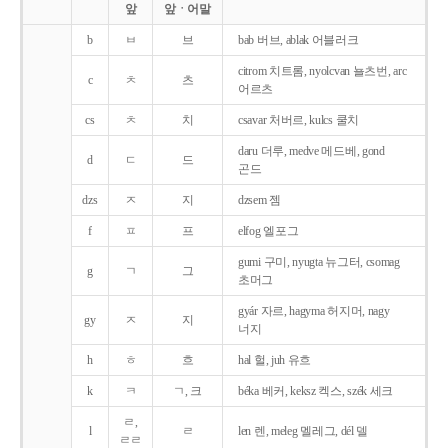
앞
앞ㆍ어말
b
ㅂ
브
bab 버브, ablak 어블러크
citrom 치트롬, nyolcvan 뇰츠번, arc
c
ㅊ
츠
어르츠
cs
ㅊ
치
csavar 처버르, kulcs 쿨치
daru 더루, medve 메드베, gond
d
ㄷ
드
곤드
dzs
ㅈ
지
dzsem 젬
f
ㅍ
프
elfog 엘포그
gumi 구미, nyugta 뉴그터, csomag
g
ㄱ
그
초머그
gyár 자르, hagyma 허지머, nagy
gy
ㅈ
지
너지
h
ㅎ
흐
hal 헐, juh 유흐
k
ㅋ
ㄱ, 크
béka 베커, keksz 켁스, szék 세크
ㄹ,
l
ㄹ
len 렌, meleg 멜레그, dél 델
ㄹㄹ