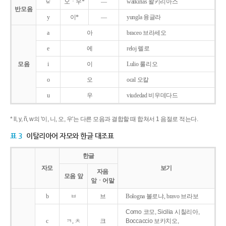
w
오ㆍ우*
―
walkirias 왈키리아스
반모음
y
이*
―
yungla 융글라
a
아
braceo 브라세오
e
에
reloj 렐로
모음
i
이
Lulio 룰리오
o
오
ocal 오칼
u
우
viudedad 비우데다드
* ll, y, ñ, w의 '이, 니, 오, 우'는 다른 모음과 결합할 때 합쳐서 1 음절로 적는다.
표 3
이탈리아어 자모와 한글 대조표
한글
자모
보기
자음
모음 앞
앞ㆍ어말
b
ㅂ
브
Bologna 볼로냐, bravo 브라보
Como 코모, Sicilia 시칠리아,
c
ㅋ, ㅊ
크
Boccaccio 보카치오,