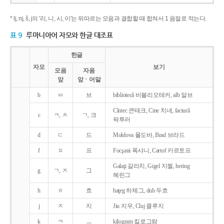
* lj, nj, š, j의 '리, 니, 시, 이'는 뒤따르는 모음과 결합할 때 합쳐서 1 음절로 적는다.
표 9
루마니아어 자모와 한글 대조표
한글
자모
보기
모음
자음
앞
앞ㆍ어말
b
ㅂ
브
bibliotecǎ 비블리오테커, alb 알브
Cîntec 큰테크, Cine 치네, facturǎ
c
ㅋ, ㅊ
ㄱ, 크
팍투러
d
ㄷ
드
Moldova 몰도바, Brad 브라드
f
ㅍ
프
Focşani 폭샤니, Cartof 카르토프
Galaţi 갈라치, Gigel 지젤, hering
g
ㄱ, ㅈ
그
헤린그
h
ㅎ
흐
haţeg 하체그, duh 두흐
j
ㅈ
지
Jiu 지우, Cluj 클루지
k
ㅋ
ㅡ
kilogram 킬로그람