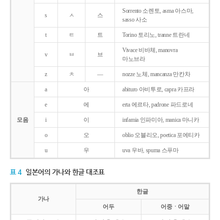
Sorrento 소렌토, asma 아스마,
s
ㅅ
스
sasso 사소
t
ㅌ
트
Torino 토리노, tranne 트란네
Vivace 비바체, manovra
v
ㅂ
브
마노브라
z
ㅊ
―
nozze 노체, mancanza 만칸차
a
아
abituro 아비투로, capra 카프라
e
에
erta 에르타, padrone 파드로네
모음
i
이
infamia 인파미아, manica 마니카
o
오
oblio 오블리오, poetica 포에티카
u
우
uva 우바, spuma 스푸마
표 4
일본어의 가나와 한글 대조표
한글
가나
어두
어중ㆍ어말