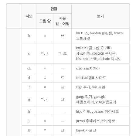
한글
자모
보기
자음
모음 앞
앞ㆍ어말
biz 비스, blandon 블란돈, braceo
b
ㅂ
브
브라세오
colcren 콜크렌, Cecilia
c
ㅋ, ㅅ
ㄱ, 크
세실리아, coccion 콕시온,
bistec 비스텍, dictado 딕타도
ch
ㅊ
―
chicharra 치차라
d
ㄷ
드
felicidad 펠리시다드
f
ㅍ
프
fuga 푸가, fran 프란
ganga 강가, geologia
g
ㄱ, ㅎ
그
헤올로히아, yungla 융글라
h
―
―
hipo 이포, quehacer 케아세르
j
ㅎ
―
jueves 후에베스, reloj 렐로
k
ㅋ
크
kapok 카포크