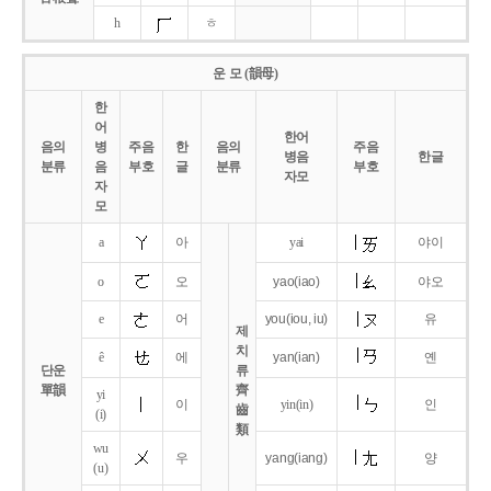
h
ㅎ
운 모 (韻母)
한
어
한어
음의
병
주음
한
음의
주음
병음
한글
분류
음
부호
글
분류
부호
자모
자
모
a
아
yai
야이
o
오
yao
(iao)
야오
e
어
you
(iou,
iu)
유
제
치
ê
에
yan
(ian)
옌
단운
류
單韻
齊
yi
이
yin(in)
인
齒
(i)
類
wu
우
yang
(iang)
양
(u)