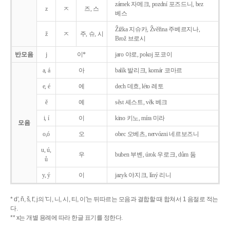
zámek 자메크, pozdní 포즈드니, bez
z
ㅈ
즈, 스
베스
Žižka 지슈카, Žvěřina 주베르지나,
ž
ㅈ
주, 슈, 시
Brož 브로시
반모음
j
이*
jaro 야로, pokoj 포코이
a, á
아
balík 발리크, komár 코마르
e, é
에
dech 데흐, léto 레토
ě
예
sěst 셰스트, věk 베크
i, í
이
kino 키노, míra 미라
모음
o,ó
오
obec 오베츠, nervózni 네르보즈니
u, ú,
우
buben 부벤, úrok 우로크, dům 둠
ů
y, ý
이
jazyk
야지크, líný 리니
* d', ň, š, t', j의 '디, 니, 시, 티, 이'는 뒤따르는 모음과 결합할 때 합쳐서 1 음절로 적는
다.
** x는 개별 용례에 따라 한글 표기를 정한다.