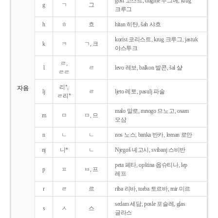
gost 고스트, dugme 두그메, krug
g
ㄱ
그
크루그
h
ㅎ
흐
hitan 히탄, šah 샤흐
korist 코리스트, krug 크루그, jastuk
k
ㅋ
ㄱ, 크
야스투크
ㄹ,
l
ㄹ
levo 레보, balkon 발콘, šal 샬
ㄹㄹ
리*,
자음
lj
ㄹ
ljeto 레토, pasulj 파술
ㄹ리*
malo 말로, mnogo 므노고, osam
m
ㅁ
ㅁ, 므
오삼
n
ㄴ
ㄴ
nos 노스, banka 반카, loman 로만
nj
니*
ㄴ
Njegoš 녜고시, svibanj 스비반
peta 페타, opština 옵슈티나, lep
p
ㅍ
ㅂ, 프
레프
r
ㄹ
르
riba 리바, torba 토르바, mir 미르
sedam 세담, posle 포슬레, glas
s
ㅅ
스
글라스