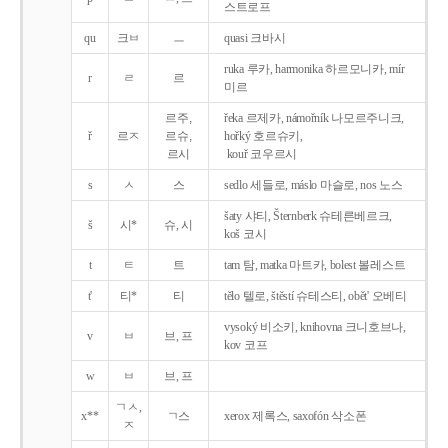
스트로프
qu
크ㅂ
ㅡ
quasi 크바시
ruka 루카, harmonika 하르모니카, mír
r
ㄹ
르
미르
르주,
řeka 르제카, námořník 나모르주니크,
ř
르ㅈ
르슈,
hořký 호르슈키,
르시
kouř 코우르시
s
ㅅ
스
sedlo 세들로, máslo 마슬로, nos 노스
šaty 샤티, Šternberk 슈테른베르크,
š
시*
슈, 시
koš 코시
t
ㅌ
트
tam 탐, matka 마트카, bolest 볼레스트
t'
티*
티
tělo 텔로, štěstí 슈테스티, obět' 오베티
vysoký 비소키, knihovna 크니호브나,
v
ㅂ
브, 프
kov 코프
w
ㅂ
브, 프
ㄱㅅ,
x**
ㄱ스
xerox 제록스, saxofón 삭소폰
ㅈ