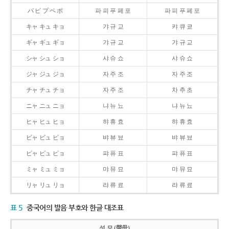
パ ピ プ ペ ポ
파 피 푸 페 포
파 피 푸 페 포
キャ キュ キョ
갸 규 교
캬 큐 쿄
ギャ ギュ ギョ
갸 규 교
갸 규 교
シャ シュ ショ
샤 슈 쇼
샤 슈 쇼
ジャ ジュ ジョ
자 주 조
자 주 조
チャ チュ チョ
자 주 조
차 추 초
ニャ ニュ ニョ
냐 뉴 뇨
냐 뉴 뇨
ヒャ ヒュ ヒョ
햐 휴 효
햐 휴 효
ビャ ビュ ビョ
뱌 뷰 뵤
뱌 뷰 뵤
ピャ ピュ ピョ
퍄 퓨 표
퍄 퓨 표
ミャ ミュ ミョ
먀 뮤 묘
먀 뮤 묘
リャ リュ リョ
랴 류 료
랴 류 료
표 5
중국어의 발음 부호와 한글 대조표
성 모 (聲母)