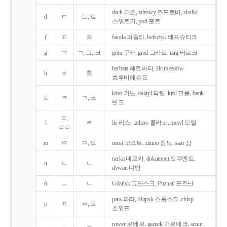
dach 다흐, zdrowy 즈드로비, słodki
d
ㄷ
드, 트
스워트키, pod 포트
f
ㅍ
프
fasola 파솔라, befsztyk 베프슈티크
g
ㄱ
ㄱ, 그, 크
góra 구라, grad 그라트, targ 타르크
herbata 헤르바타, Hrubieszów
h
ㅎ
흐
흐루비에슈프
kino 키노, daktyl 닥틸, król 크룰, bank
k
ㅋ
ㄱ, 크
반크
ㄹ,
l
ㄹ
lis 리스, kolano 콜라노, motyl 모틸
ㄹㄹ
m
ㅁ
ㅁ, 므
most 모스트, zimno 짐노, sam 삼
nerka 네르카, dokument 도쿠멘트,
n
ㄴ
ㄴ
dywan 디반
ń
ㅡ
ㄴ
Gdańsk 그단스크, Poznań 포즈난
para 파라, Słupsk 스웁스크, chłop
p
ㅍ
ㅂ, 프
흐워프
rower 로베르, garnek 가르네크, sznur