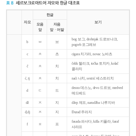
표 8
세르보크로아트어 자모와 한글 대조표
한글
자모
보기
모음
자음
앞
앞ㆍ어말
bog 보그, drobnjak 드로브냐크,
b
ㅂ
브
pogreb 포그레브
c
ㅊ
츠
cigara 치가라, novac 노바츠
čelik 첼리크, točka 토치카, kolač
č
ㅊ
치
콜라치
ć, tj
ㅊ
치
naći 나치, sestrić 세스트리치
desno 데스노, drvo 드르보, medved
d
ㄷ
드
메드베드
dž
ㅈ
지
džep 제프, narudžba 나루지바
đ,dj
ㅈ
지
Ðurađ 주라지
fasada 파사다, kifla 키플라, šaraf
f
ㅍ
프
샤라프