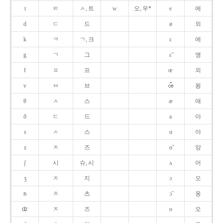
t
ㅌ
ㅅ, 트
w
오, 우*
e
에
d
ㄷ
드
ø
외
k
ㅋ
ㄱ, 크
ɛ
에
g
ㄱ
그
ɛ̃
앵
f
ㅍ
프
œ
외
v
ㅂ
브
욍
θ
ㅅ
스
æ
애
ð
ㄷ
드
a
아
s
ㅅ
스
ɑ
아
z
ㅈ
즈
ɑ̃
앙
ʃ
시
슈, 시
ʌ
어
ʒ
ㅈ
지
ɔ
오
ʦ
ㅊ
츠
ɔ̃
옹
ʣ
ㅈ
즈
o
오