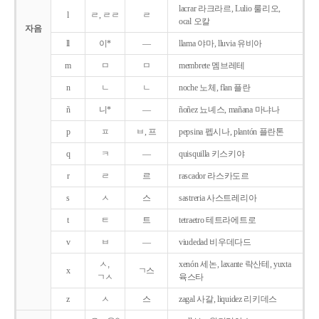
lacrar 라크라르, Lulio 룰리오,
l
ㄹ, ㄹㄹ
ㄹ
ocal 오칼
자음
ll
이*
―
llama 야마, lluvia 유비아
m
ㅁ
ㅁ
membrete 멤브레테
n
ㄴ
ㄴ
noche 노체, flan 플란
ñ
니*
―
ñoñez 뇨녜스, mañana 마냐나
p
ㅍ
ㅂ, 프
pepsina 펩시나, plantón 플란톤
q
ㅋ
―
quisquilla 키스키야
r
ㄹ
르
rascador 라스카도르
s
ㅅ
스
sastreria 사스트레리아
t
ㅌ
트
tetraetro 테트라에트로
v
ㅂ
―
viudedad 비우데다드
ㅅ,
xenón 세논, laxante 락산테, yuxta
x
ㄱ스
ㄱㅅ
육스타
z
ㅅ
스
zagal 사갈, liquidez 리키데스