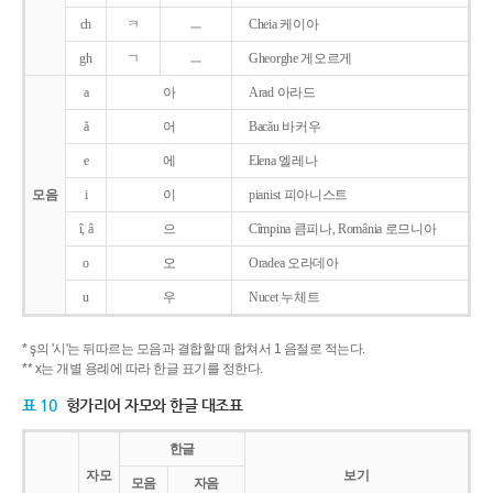
ch
ㅋ
ㅡ
Cheia 케이아
gh
ㄱ
ㅡ
Gheorghe 게오르게
a
아
Arad 아라드
ǎ
어
Bacǎu 바커우
e
에
Elena 엘레나
모음
i
이
pianist 피아니스트
î, â
으
Cîmpina 큼피나, România 로므니아
o
오
Oradea 오라데아
u
우
Nucet 누체트
* ş의 '시'는 뒤따르는 모음과 결합할 때 합쳐서 1 음절로 적는다.
** x는 개별 용례에 따라 한글 표기를 정한다.
표 10
헝가리어 자모와 한글 대조표
한글
자모
보기
모음
자음