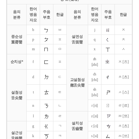
한어
한어
음의
주음
음의
주음
병음
한글
병음
한글
분류
부호
분류
부호
자모
자모
b
ㅂ
j
ㅈ
중순성
설면성
p
ㅍ
q
ㅊ
重脣聲
舌面聲
m
ㅁ
x
ㅅ
zh
순치성*
f
ㅍ
ㅈ [즈]
[zhi]
ch
d
ㄷ
ㅊ [츠]
교설첨성
[chi]
翹舌尖聲
sh
t
ㅌ
ㅅ [스]
설첨성
[shi]
舌尖聲
ㄖ
n
ㄴ
r [ri]
ㄹ [르]
l
ㄹ
z [zi]
ㅉ [쯔]
설치성
g
ㄱ
c [ci]
ㅊ [츠]
舌齒聲
설근성
k
ㅋ
s [si]
ㅆ [쓰]
舌根聲