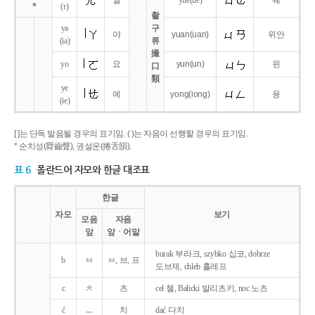
얼
yue
(ue)
웨
*
(r)
촬
ya
구
야
yuan
(uan)
위안
(ia)
류
撮
yo
요
yun
(un)
윈
口
類
ye
예
yong
(iong)
융
(ie)
[ ]는 단독 발음될 경우의 표기임. ( )는 자음이 선행할 경우의 표기임.
* 순치성(脣齒聲), 권설운(捲舌韻).
표 6
폴란드어 자모와 한글 대조표
한글
자모
보기
모음
자음
앞
앞ㆍ어말
burak 부라크, szybko 십코, dobrze
b
ㅂ
ㅂ, 브, 프
도브제, chleb 흘레프
c
ㅊ
츠
cel 첼, Balicki 발리츠키, noc 노츠
ć
ㅡ
치
dać 다치