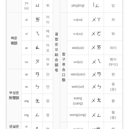
yu
위
ying
(ing)
잉
(u)
아
ai
wa
(ua)
와
이
에
ei
wo
(uo)
워
결
이
복운
합
複韻
운
아
ao
wai
(uai)
와이
모
오
합
結
어
구
웨이
合
ou
wei
(ui)
우
류
(우이)
韻
合
母
an
안
wan
(uan)
완
口
類
원
en
언
wen
(un)
(운)
부성운
附聲韻
wang
ang
앙
왕
(uang)
웡
eng
엉
weng
(ong)
(웅)
권설운
er