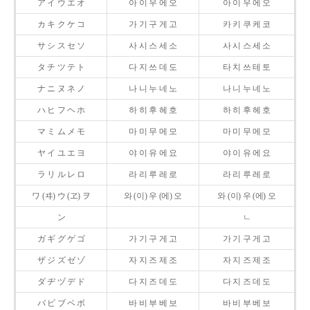
ア イ ウ エ オ
아 이 우 에 오
아 이 우 에 오
カ キ ク ケ コ
가 기 구 게 고
카 키 쿠 케 코
サ シ ス セ ソ
사 시 스 세 소
사 시 스 세 소
タ チ ツ テ ト
다 지 쓰 데 도
타 치 쓰 테 토
ナ ニ ヌ ネ ノ
나 니 누 네 노
나 니 누 네 노
ハ ヒ フ ヘ ホ
하 히 후 헤 호
하 히 후 헤 호
マ ミ ム メ モ
마 미 무 메 모
마 미 무 메 모
ヤ イ ユ エ ヨ
야 이 유 에 요
야 이 유 에 요
ラ リ ル レ ロ
라 리 루 레 로
라 리 루 레 로
ワ (ヰ) ウ (ヱ) ヲ
와 (이) 우 (에) 오
와 (이) 우 (에) 오
ン
ㄴ
ガ ギ グ ゲ ゴ
가 기 구 게 고
가 기 구 게 고
ザ ジ ズ ゼ ゾ
자 지 즈 제 조
자 지 즈 제 조
ダ ヂ ヅ デ ド
다 지 즈 데 도
다 지 즈 데 도
バ ビ ブ ベ ボ
바 비 부 베 보
바 비 부 베 보