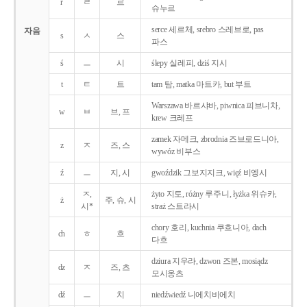
r
ㄹ
르
슈누르
serce 세르체, srebro 스레브로, pas
자음
s
ㅅ
스
파스
ś
ㅡ
시
ślepy 실레피, dziś 지시
t
ㅌ
트
tam 탐, matka 마트카, but 부트
Warszawa 바르샤바, piwnica 피브니차,
w
ㅂ
브, 프
krew 크레프
zamek 자메크, zbrodnia 즈브로드니아,
z
ㅈ
즈, 스
wywóz 비부스
ź
ㅡ
지, 시
gwoździk 그보지지크, więź 비엥시
ㅈ,
żyto 지토, różny 루주니, łyżka 위슈카,
ż
주, 슈, 시
시*
straż 스트라시
chory 호리, kuchnia 쿠흐니아, dach
ch
ㅎ
흐
다흐
dziura 지우라, dzwon 즈본, mosiądz
dz
ㅈ
즈, 츠
모시옹츠
dź
ㅡ
치
niedźwiedź 니에치비에치