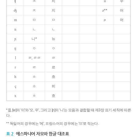
ʧ
ㅊ
치
u
우
ʤ
ㅈ
지
ə**
어
m
ㅁ
ㅁ
ɚ
어
n
ㄴ
ㄴ
ɲ
니*
뉴
ŋ
ㅇ
ㅇ
l
ㄹ, ㄹㄹ
ㄹ
r
ㄹ
르
h
ㅎ
흐
ç
ㅎ
히
x
ㅎ
흐
* [j], [w]의 '이'와 '오, 우', 그리고 [ɲ]의 '니'는 모음과 결합할 때 제3장 표기 세칙에 따른
다.
** 독일어의 경우에는 '에', 프랑스어의 경우에는 '으'로 적는다.
표 2
에스파냐어 자모와 한글 대조표