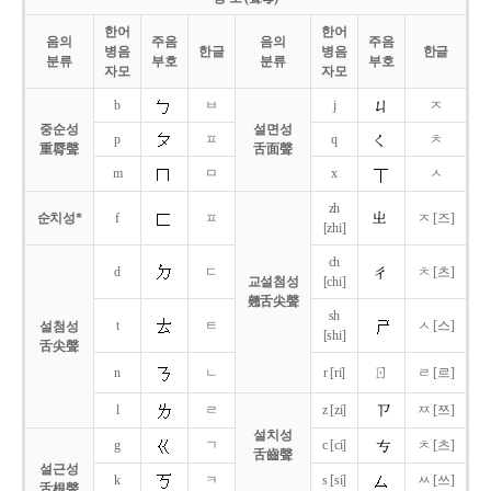
한어
한어
음의
주음
음의
주음
병음
한글
병음
한글
분류
부호
분류
부호
자모
자모
b
ㅂ
j
ㅈ
중순성
설면성
p
ㅍ
q
ㅊ
重脣聲
舌面聲
m
ㅁ
x
ㅅ
zh
순치성*
f
ㅍ
ㅈ [즈]
[zhi]
ch
d
ㄷ
ㅊ [츠]
교설첨성
[chi]
翹舌尖聲
sh
t
ㅌ
ㅅ [스]
설첨성
[shi]
舌尖聲
ㄖ
n
ㄴ
r [ri]
ㄹ [르]
l
ㄹ
z [zi]
ㅉ [쯔]
설치성
g
ㄱ
c [ci]
ㅊ [츠]
舌齒聲
설근성
k
ㅋ
s [si]
ㅆ [쓰]
舌根聲