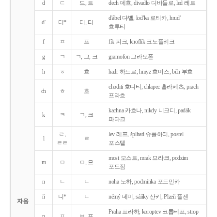
d
ㄷ
드, 트
dech 데흐, divadlo 디바들로, led 레트
d'ábel 댜벨, lod'ka 로티카, hrud'
d'
디*
디, 티
흐루티
f
ㅍ
프
fík 피크, knoflík 크노플리크
g
ㄱ
ㄱ, 그, 크
gramofon 그라모폰
h
ㅎ
흐
hadr 하드르, hmyz 흐미스, bůh 부흐
choditi 호디티, chlapec 흘라페츠, prach
ch
ㅎ
흐
프라흐
kachna 카흐나, nikdy 니크디, padák
k
ㅋ
ㄱ, 크
파다크
ㄹ,
lev 레프, šplhati 슈플하티, postel
l
ㄹ
ㄹㄹ
포스텔
most 모스트, mrak 므라크, podzim
m
ㅁ
ㅁ, 므
포드짐
n
ㄴ
ㄴ
noha 노하, podmínka 포드민카
ň
니*
ㄴ
němý 네미, sáňky 산키, Plzeň 플젠
자음
Praha 프라하, koroptev 코롭테프, strop
p
ㅍ
ㅂ, 프