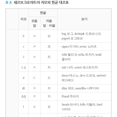
표 8
세르보크로아트어 자모와 한글 대조표
한글
자모
보기
모음
자음
앞
앞ㆍ어말
bog 보그, drobnjak 드로브냐크,
b
ㅂ
브
pogreb 포그레브
c
ㅊ
츠
cigara 치가라, novac 노바츠
čelik 첼리크, točka 토치카, kolač
č
ㅊ
치
콜라치
ć, tj
ㅊ
치
naći 나치, sestrić 세스트리치
desno 데스노, drvo 드르보, medved
d
ㄷ
드
메드베드
dž
ㅈ
지
džep 제프, narudžba 나루지바
đ,dj
ㅈ
지
Ðurađ 주라지
fasada 파사다, kifla 키플라, šaraf
f
ㅍ
프
샤라프