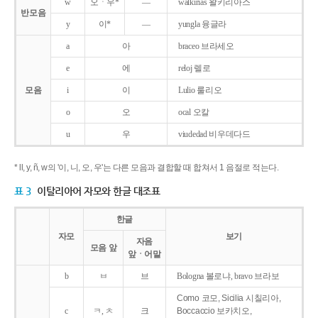
w
오ㆍ우*
―
walkirias 왈키리아스
반모음
y
이*
―
yungla 융글라
a
아
braceo 브라세오
e
에
reloj 렐로
모음
i
이
Lulio 룰리오
o
오
ocal 오칼
u
우
viudedad 비우데다드
* ll, y, ñ, w의 '이, 니, 오, 우'는 다른 모음과 결합할 때 합쳐서 1 음절로 적는다.
표 3
이탈리아어 자모와 한글 대조표
한글
자모
보기
자음
모음 앞
앞ㆍ어말
b
ㅂ
브
Bologna 볼로냐, bravo 브라보
Como 코모, Sicilia 시칠리아,
c
ㅋ, ㅊ
크
Boccaccio 보카치오,