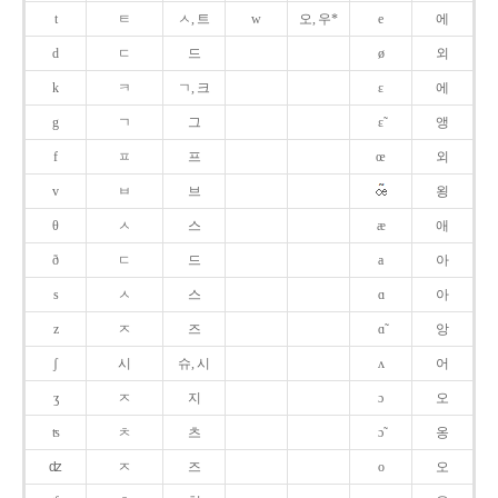
t
ㅌ
ㅅ, 트
w
오, 우*
e
에
d
ㄷ
드
ø
외
k
ㅋ
ㄱ, 크
ɛ
에
g
ㄱ
그
ɛ̃
앵
f
ㅍ
프
œ
외
v
ㅂ
브
욍
θ
ㅅ
스
æ
애
ð
ㄷ
드
a
아
s
ㅅ
스
ɑ
아
z
ㅈ
즈
ɑ̃
앙
ʃ
시
슈, 시
ʌ
어
ʒ
ㅈ
지
ɔ
오
ʦ
ㅊ
츠
ɔ̃
옹
ʣ
ㅈ
즈
o
오