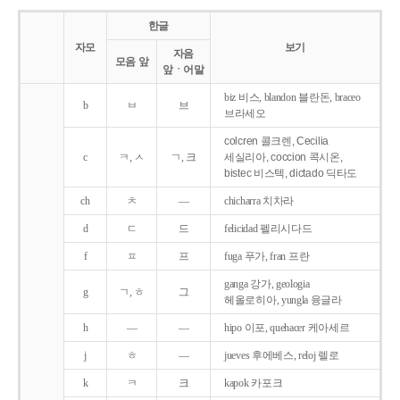
한글
자모
보기
자음
모음 앞
앞ㆍ어말
biz 비스, blandon 블란돈, braceo
b
ㅂ
브
브라세오
colcren 콜크렌, Cecilia
c
ㅋ, ㅅ
ㄱ, 크
세실리아, coccion 콕시온,
bistec 비스텍, dictado 딕타도
ch
ㅊ
―
chicharra 치차라
d
ㄷ
드
felicidad 펠리시다드
f
ㅍ
프
fuga 푸가, fran 프란
ganga 강가, geologia
g
ㄱ, ㅎ
그
헤올로히아, yungla 융글라
h
―
―
hipo 이포, quehacer 케아세르
j
ㅎ
―
jueves 후에베스, reloj 렐로
k
ㅋ
크
kapok 카포크