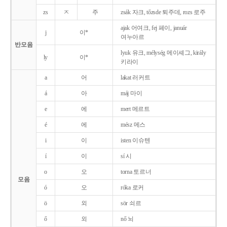
zs
ㅈ
주
zsák 자크, tőzsde 퇴주데, rozs 로주
ajak 어여크, fej 페이, január
j
이*
여누아르
반모음
lyuk 유크, mélység 메이셰그, király
ly
이*
키라이
a
어
lakat 러커트
á
아
máj 마이
e
에
mert 메르트
é
에
mész 메스
i
이
isten 이슈텐
í
이
sí 시
o
오
torna 토르너
모음
ó
오
róka 로커
ö
외
sör 쇠르
ő
외
nő 뇌