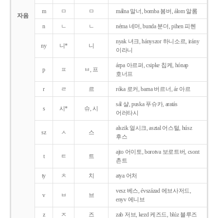
m
ㅁ
ㅁ
málna 말너, bomba 봄버, álom 알롬
자음
n
ㄴ
ㄴ
néma 네머, bunda 분더, pihen 피헨
nyak 녀크, hányszor 하니소르, irány
ny
니*
니
이라니
árpa 아르퍼, csipke 칩케, hónap
p
ㅍ
ㅂ, 프
호너프
r
ㄹ
르
róka 로커, barna 버르너, ár 아르
sál 샬, puska 푸슈카, aratás
s
시*
슈, 시
어러타시
alszik 얼시크, asztal 어스털, húsz
sz
ㅅ
스
후스
ajto 어이토, borotva 보로트버, csont
t
ㅌ
트
촌트
ty
ㅊ
치
atya 어처
vesz 베스, évszázad 에브사저드,
v
ㅂ
브
enyv 에니브
z
ㅈ
즈
zab 저브, kezd 케즈드, blúz 블루즈