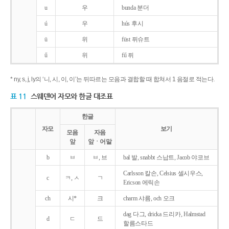
u
우
bunda 분더
ú
우
hús 후시
ü
위
füst 퓌슈트
ű
위
fű 퓌
* ny, s, j, ly의 ‘니, 시, 이, 이’는 뒤따르는 모음과 결합할 때 합쳐서 1 음절로 적는다.
표 11
스웨덴어 자모와 한글 대조표
한글
자모
보기
모음
자음
앞
앞ㆍ어말
b
ㅂ
ㅂ, 브
bal 발, snabbt 스납트, Jacob 야코브
Carlsson 칼손, Celsius 셀시우스,
c
ㅋ, ㅅ
ㄱ
Ericson 에릭손
ch
시*
크
charm 샤름, och 오크
dag 다그, dricka 드리카, Halmstad
d
ㄷ
드
할름스타드