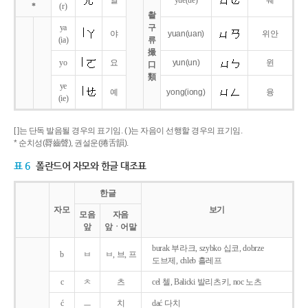
얼
yue
(ue)
웨
*
(r)
촬
ya
구
야
yuan
(uan)
위안
(ia)
류
撮
yo
요
yun
(un)
윈
口
類
ye
예
yong
(iong)
융
(ie)
[ ]는 단독 발음될 경우의 표기임. ( )는 자음이 선행할 경우의 표기임.
* 순치성(脣齒聲), 권설운(捲舌韻).
표 6
폴란드어 자모와 한글 대조표
한글
자모
보기
모음
자음
앞
앞ㆍ어말
burak 부라크, szybko 십코, dobrze
b
ㅂ
ㅂ, 브, 프
도브제, chleb 흘레프
c
ㅊ
츠
cel 첼, Balicki 발리츠키, noc 노츠
ć
ㅡ
치
dać 다치