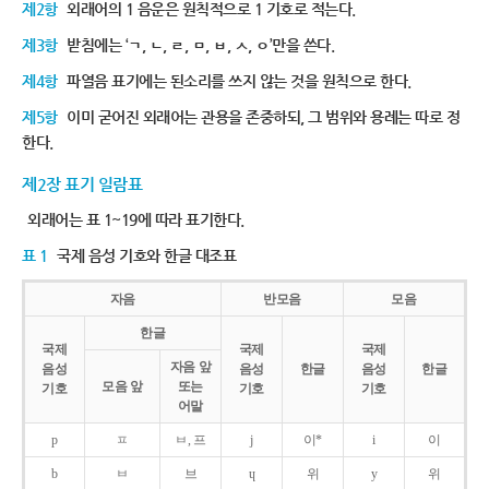
제2항
외래어의 1 음운은 원칙적으로 1 기호로 적는다.
제3항
받침에는 ‘ㄱ, ㄴ, ㄹ, ㅁ, ㅂ, ㅅ, ㅇ’만을 쓴다.
제4항
파열음 표기에는 된소리를 쓰지 않는 것을 원칙으로 한다.
제5항
이미 굳어진 외래어는 관용을 존중하되, 그 범위와 용례는 따로 정
한다.
제2장 표기 일람표
외래어는 표 1~19에 따라 표기한다.
표 1
국제 음성 기호와 한글 대조표
자음
반모음
모음
한글
국제
국제
국제
자음 앞
음성
음성
한글
음성
한글
모음 앞
또는
기호
기호
기호
어말
p
ㅍ
ㅂ, 프
j
이*
i
이
b
ㅂ
브
ɥ
위
y
위