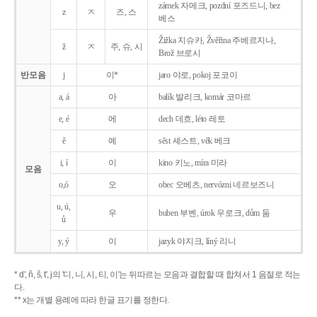
zámek 자메크, pozdní 포즈드니, bez
z
ㅈ
즈, 스
베스
Žižka 지슈카, Žvěřina 주베르지나,
ž
ㅈ
주, 슈, 시
Brož 브로시
반모음
j
이*
jaro 야로, pokoj 포코이
a, á
아
balík 발리크, komár 코마르
e, é
에
dech 데흐, léto 레토
ě
예
sěst 셰스트, věk 베크
i, í
이
kino 키노, míra 미라
모음
o,ó
오
obec 오베츠, nervózni 네르보즈니
u, ú,
우
buben 부벤, úrok 우로크, dům 둠
ů
y, ý
이
jazyk
야지크, líný 리니
* d', ň, š, t', j의 '디, 니, 시, 티, 이'는 뒤따르는 모음과 결합할 때 합쳐서 1 음절로 적는
다.
** x는 개별 용례에 따라 한글 표기를 정한다.