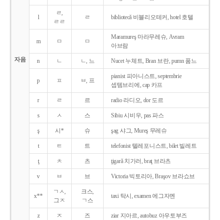
ㄹ,
l
ㄹ
bibliotecǎ 비블리오테커, hotel 호텔
ㄹㄹ
Maramureş 마라무레슈, Avram
m
ㅁ
ㅁ
아브람
자음
n
ㄴ
ㄴ, 느
Nucet 누체트, Bran 브란, pumn 품느
pianist 피아니스트, septembrie
p
ㅍ
ㅂ, 프
셉템브리에, cap 카프
r
ㄹ
르
radio 라디오, dor 도르
s
ㅅ
스
Sibiu 시비우, pas 파스
ş
시*
슈
şag 샤그, Mureş 무레슈
t
ㅌ
트
telefonist 텔레포니스트, bilet 빌레트
ţ
ㅊ
츠
ţigarǎ 치가러, braţ 브라츠
v
ㅂ
브
Victoria 빅토리아, Braşov 브라쇼브
ㄱㅅ,
크스,
x**
taxi 탁시, examen 에그자멘
그ㅈ
ㄱ스
z
ㅈ
즈
ziar 지아르, autobuz 아우토부즈