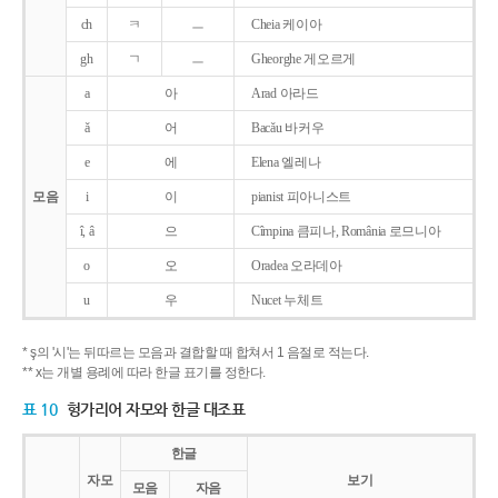
ch
ㅋ
ㅡ
Cheia 케이아
gh
ㄱ
ㅡ
Gheorghe 게오르게
a
아
Arad 아라드
ǎ
어
Bacǎu 바커우
e
에
Elena 엘레나
모음
i
이
pianist 피아니스트
î, â
으
Cîmpina 큼피나, România 로므니아
o
오
Oradea 오라데아
u
우
Nucet 누체트
* ş의 '시'는 뒤따르는 모음과 결합할 때 합쳐서 1 음절로 적는다.
** x는 개별 용례에 따라 한글 표기를 정한다.
표 10
헝가리어 자모와 한글 대조표
한글
자모
보기
모음
자음