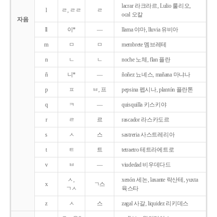
lacrar 라크라르, Lulio 룰리오,
l
ㄹ, ㄹㄹ
ㄹ
ocal 오칼
자음
ll
이*
―
llama 야마, lluvia 유비아
m
ㅁ
ㅁ
membrete 멤브레테
n
ㄴ
ㄴ
noche 노체, flan 플란
ñ
니*
―
ñoñez 뇨녜스, mañana 마냐나
p
ㅍ
ㅂ, 프
pepsina 펩시나, plantón 플란톤
q
ㅋ
―
quisquilla 키스키야
r
ㄹ
르
rascador 라스카도르
s
ㅅ
스
sastreria 사스트레리아
t
ㅌ
트
tetraetro 테트라에트로
v
ㅂ
―
viudedad 비우데다드
ㅅ,
xenón 세논, laxante 락산테, yuxta
x
ㄱ스
ㄱㅅ
육스타
z
ㅅ
스
zagal 사갈, liquidez 리키데스