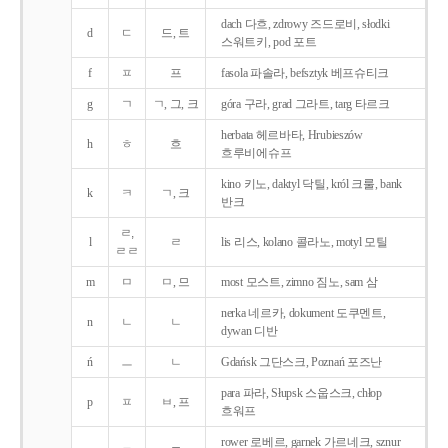
dach 다흐, zdrowy 즈드로비, słodki
d
ㄷ
드, 트
스워트키, pod 포트
f
ㅍ
프
fasola 파솔라, befsztyk 베프슈티크
g
ㄱ
ㄱ, 그, 크
góra 구라, grad 그라트, targ 타르크
herbata 헤르바타, Hrubieszów
h
ㅎ
흐
흐루비에슈프
kino 키노, daktyl 닥틸, król 크룰, bank
k
ㅋ
ㄱ, 크
반크
ㄹ,
l
ㄹ
lis 리스, kolano 콜라노, motyl 모틸
ㄹㄹ
m
ㅁ
ㅁ, 므
most 모스트, zimno 짐노, sam 삼
nerka 네르카, dokument 도쿠멘트,
n
ㄴ
ㄴ
dywan 디반
ń
ㅡ
ㄴ
Gdańsk 그단스크, Poznań 포즈난
para 파라, Słupsk 스웁스크, chłop
p
ㅍ
ㅂ, 프
흐워프
rower 로베르, garnek 가르네크, sznur