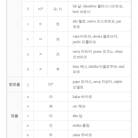
šal 샬, vlasništvo 블라스니슈트보,
š
시*
슈, 시
broš 브로시
telo 텔로, ostrvo 오스트르보, put
t
ㅌ
트
푸트
vatra 바트라, olovka 올로브카,
v
ㅂ
브
proliv 프롤리브
zavoj 자보이, pozno 포즈노, obraz
z
ㅈ
즈
오브라즈
žena 제나, izložba 이즐로주바, muž
ž
ㅈ
주
무주
pojas 포야스, zavoj 자보이, odjelo
반모음
j
이*
오델로
a
아
bakar 바카르
e
에
cev 체브
모음
i
이
dim 딤
o
오
molim 몰림
u
우
zubar 주바르