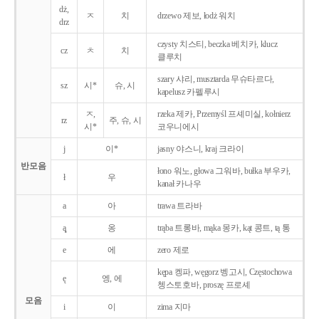
dż,
ㅈ
치
drzewo 제보, łodż 워치
drz
czysty 치스티, beczka 베치카, klucz
cz
ㅊ
치
클루치
szary 샤리, musztarda 무슈타르다,
sz
시*
슈, 시
kapelusz 카펠루시
ㅈ,
rzeka 제카, Przemyśl 프셰미실, kołnierz
rz
주, 슈, 시
시*
코우니에시
j
이*
jasny 야스니, kraj 크라이
반모음
łono 워노, głowa 그워바, bułka 부우카,
ł
우
kanał 카나우
a
아
trawa 트라바
ą̨
옹
trąba 트롱바, mąka 몽카, kąt 콩트, tą 통
e
에
zero 제로
kępa 켕파, węgorz 벵고시, Częstochowa
ę
엥, 에
쳉스토호바, proszę 프로셰
모음
i
이
zima 지마