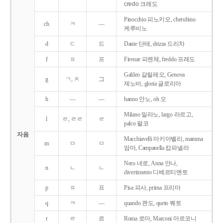
credo 크레도
Pinocchio 피노키오, cherubino
ch
ㅋ
―
케루비노
d
ㄷ
드
Dante 단테, drizza 드리차
f
ㅍ
프
Firenze 피렌체, freddo 프레도
Galileo 갈릴레오, Genova
g
ㄱ, ㅈ
그
제노바, gloria 글로리아
h
―
―
hanno 안노, oh 오
Milano 밀라노, largo 라르고,
l
ㄹ, ㄹㄹ
ㄹ
palco 팔코
자음
Macchiavelli 마키아벨리, mamma
m
ㅁ
ㅁ
맘마, Campanella 캄파넬라
Nero 네로, Anna 안나,
n
ㄴ
ㄴ
divertimento 디베르티멘토
p
ㅍ
프
Pisa 피사, prima 프리마
q
ㅋ
―
quando 콴도, queto 퀘토
r
ㄹ
르
Roma 로마, Marconi 마르코니