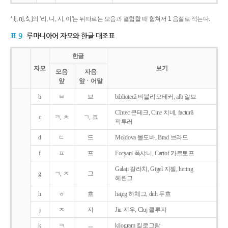
* lj, nj, š, j의 '리, 니, 시, 이'는 뒤따르는 모음과 결합할 때 합쳐서 1 음절로 적는다.
표 9
루마니아어 자모와 한글 대조표
한글
자모
보기
모음
자음
앞
앞ㆍ어말
b
ㅂ
브
bibliotecǎ 비블리오테커, alb 알브
Cîntec 큰테크, Cine 치네, facturǎ
c
ㅋ, ㅊ
ㄱ, 크
팍투러
d
ㄷ
드
Moldova 몰도바, Brad 브라드
f
ㅍ
프
Focşani 폭샤니, Cartof 카르토프
Galaţi 갈라치, Gigel 지젤, hering
g
ㄱ, ㅈ
그
헤린그
h
ㅎ
흐
haţeg 하체그, duh 두흐
j
ㅈ
지
Jiu 지우, Cluj 클루지
k
ㅋ
ㅡ
kilogram 킬로그람