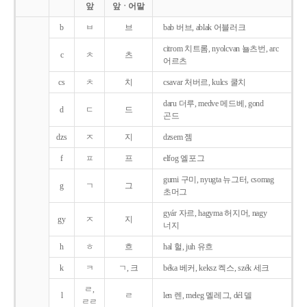
앞
앞ㆍ어말
b
ㅂ
브
bab 버브, ablak 어블러크
citrom 치트롬, nyolcvan 뇰츠번, arc
c
ㅊ
츠
어르츠
cs
ㅊ
치
csavar 처버르, kulcs 쿨치
daru 더루, medve 메드베, gond
d
ㄷ
드
곤드
dzs
ㅈ
지
dzsem 젬
f
ㅍ
프
elfog 엘포그
gumi 구미, nyugta 뉴그터, csomag
g
ㄱ
그
초머그
gyár 자르, hagyma 허지머, nagy
gy
ㅈ
지
너지
h
ㅎ
흐
hal 헐, juh 유흐
k
ㅋ
ㄱ, 크
béka 베커, keksz 켁스, szék 세크
ㄹ,
l
ㄹ
len 렌, meleg 멜레그, dél 델
ㄹㄹ