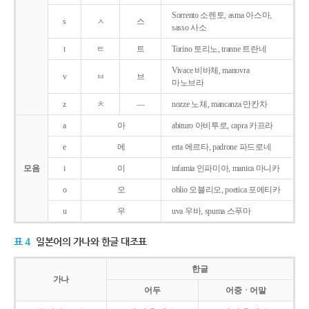
Sorrento 소렌토, asma 아스마,
s
ㅅ
스
sasso 사소
t
ㅌ
트
Torino 토리노, tranne 트란네
Vivace 비바체, manovra
v
ㅂ
브
마노브라
z
ㅊ
―
nozze 노체, mancanza 만칸차
a
아
abituro 아비투로, capra 카프라
e
에
erta 에르타, padrone 파드로네
모음
i
이
infamia 인파미아, manica 마니카
o
오
oblio 오블리오, poetica 포에티카
u
우
uva 우바, spuma 스푸마
표 4
일본어의 가나와 한글 대조표
한글
가나
어두
어중ㆍ어말