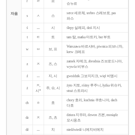
r
ㄹ
르
슈누르
serce 세르체, srebro 스레브로, pas
자음
s
ㅅ
스
파스
ś
ㅡ
시
ślepy 실레피, dziś 지시
t
ㅌ
트
tam 탐, matka 마트카, but 부트
Warszawa 바르샤바, piwnica 피브니차,
w
ㅂ
브, 프
krew 크레프
zamek 자메크, zbrodnia 즈브로드니아,
z
ㅈ
즈, 스
wywóz 비부스
ź
ㅡ
지, 시
gwoździk 그보지지크, więź 비엥시
ㅈ,
żyto 지토, różny 루주니, łyżka 위슈카,
ż
주, 슈, 시
시*
straż 스트라시
chory 호리, kuchnia 쿠흐니아, dach
ch
ㅎ
흐
다흐
dziura 지우라, dzwon 즈본, mosiądz
dz
ㅈ
즈, 츠
모시옹츠
dź
ㅡ
치
niedźwiedź 니에치비에치