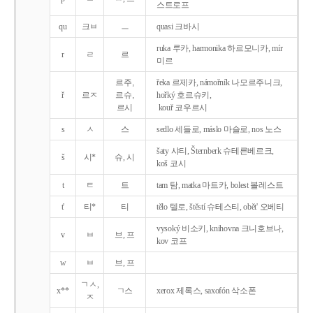
스트로프
qu
크ㅂ
ㅡ
quasi 크바시
ruka 루카, harmonika 하르모니카, mír
r
ㄹ
르
미르
르주,
řeka 르제카, námořník 나모르주니크,
ř
르ㅈ
르슈,
hořký 호르슈키,
르시
kouř 코우르시
s
ㅅ
스
sedlo 세들로, máslo 마슬로, nos 노스
šaty 샤티, Šternberk 슈테른베르크,
š
시*
슈, 시
koš 코시
t
ㅌ
트
tam 탐, matka 마트카, bolest 볼레스트
t'
티*
티
tělo 텔로, štěstí 슈테스티, obět' 오베티
vysoký 비소키, knihovna 크니호브나,
v
ㅂ
브, 프
kov 코프
w
ㅂ
브, 프
ㄱㅅ,
x**
ㄱ스
xerox 제록스, saxofón 삭소폰
ㅈ