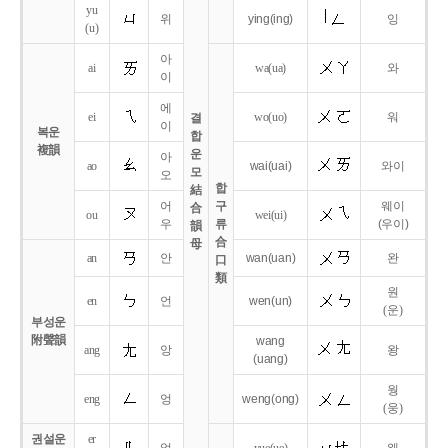
yu
위
ying
(ing)
잉
(u)
아
ai
wa
(ua)
와
이
에
ei
wo
(uo)
워
결
이
복운
합
複韻
운
아
ao
wai
(uai)
와이
모
오
합
結
어
구
웨이
合
ou
wei
(ui)
우
류
(우이)
韻
合
母
an
안
wan
(uan)
완
口
類
원
en
언
wen
(un)
(운)
부성운
附聲韻
wang
ang
앙
왕
(uang)
웡
eng
엉
weng
(ong)
(웅)
권설운
er