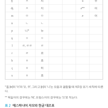
ʧ
ㅊ
치
u
우
ʤ
ㅈ
지
ə**
어
m
ㅁ
ㅁ
ɚ
어
n
ㄴ
ㄴ
ɲ
니*
뉴
ŋ
ㅇ
ㅇ
l
ㄹ, ㄹㄹ
ㄹ
r
ㄹ
르
h
ㅎ
흐
ç
ㅎ
히
x
ㅎ
흐
* [j], [w]의 '이'와 '오, 우', 그리고 [ɲ]의 '니'는 모음과 결합할 때 제3장 표기 세칙에 따른
다.
** 독일어의 경우에는 '에', 프랑스어의 경우에는 '으'로 적는다.
표 2
에스파냐어 자모와 한글 대조표