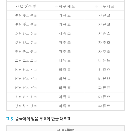
パ ピ プ ペ ポ
파 피 푸 페 포
파 피 푸 페 포
キャ キュ キョ
갸 규 교
캬 큐 쿄
ギャ ギュ ギョ
갸 규 교
갸 규 교
シャ シュ ショ
샤 슈 쇼
샤 슈 쇼
ジャ ジュ ジョ
자 주 조
자 주 조
チャ チュ チョ
자 주 조
차 추 초
ニャ ニュ ニョ
냐 뉴 뇨
냐 뉴 뇨
ヒャ ヒュ ヒョ
햐 휴 효
햐 휴 효
ビャ ビュ ビョ
뱌 뷰 뵤
뱌 뷰 뵤
ピャ ピュ ピョ
퍄 퓨 표
퍄 퓨 표
ミャ ミュ ミョ
먀 뮤 묘
먀 뮤 묘
リャ リュ リョ
랴 류 료
랴 류 료
표 5
중국어의 발음 부호와 한글 대조표
성 모 (聲母)