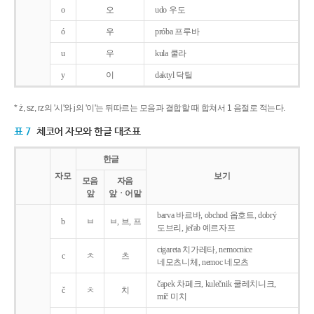
o
오
udo 우도
ó
우
próba 프루바
u
우
kula 쿨라
y
이
daktyl 닥틸
* ż, sz, rz의 '시'와 j의 '이'는 뒤따르는 모음과 결합할 때 합쳐서 1 음절로 적는다.
표 7
체코어 자모와 한글 대조표
한글
자모
보기
모음
자음
앞
앞ㆍ어말
barva 바르바, obchod 옵호트, dobrý
b
ㅂ
ㅂ, 브, 프
도브리, jeřab 예르자프
cigareta 치가레타, nemocnice
c
ㅊ
츠
네모츠니체, nemoc 네모츠
čapek 차페크, kulečnik 쿨레치니크,
č
ㅊ
치
míč 미치