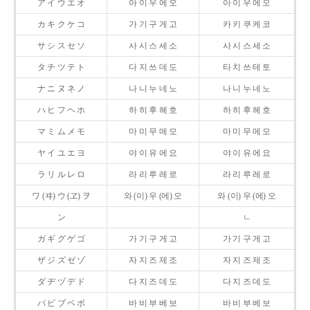
ア イ ウ エ オ
아 이 우 에 오
아 이 우 에 오
カ キ ク ケ コ
가 기 구 게 고
카 키 쿠 케 코
サ シ ス セ ソ
사 시 스 세 소
사 시 스 세 소
タ チ ツ テ ト
다 지 쓰 데 도
타 치 쓰 테 토
ナ ニ ヌ ネ ノ
나 니 누 네 노
나 니 누 네 노
ハ ヒ フ ヘ ホ
하 히 후 헤 호
하 히 후 헤 호
マ ミ ム メ モ
마 미 무 메 모
마 미 무 메 모
ヤ イ ユ エ ヨ
야 이 유 에 요
야 이 유 에 요
ラ リ ル レ ロ
라 리 루 레 로
라 리 루 레 로
ワ (ヰ) ウ (ヱ) ヲ
와 (이) 우 (에) 오
와 (이) 우 (에) 오
ン
ㄴ
ガ ギ グ ゲ ゴ
가 기 구 게 고
가 기 구 게 고
ザ ジ ズ ゼ ゾ
자 지 즈 제 조
자 지 즈 제 조
ダ ヂ ヅ デ ド
다 지 즈 데 도
다 지 즈 데 도
バ ビ ブ ベ ボ
바 비 부 베 보
바 비 부 베 보