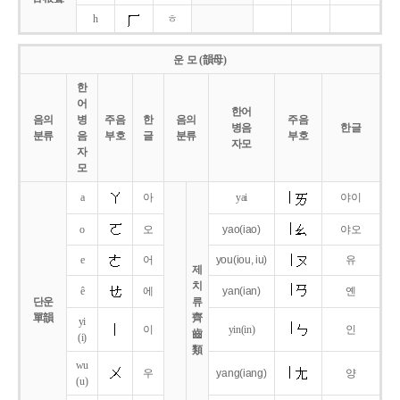
h
ㅎ
운 모 (韻母)
한
어
한어
음의
병
주음
한
음의
주음
병음
한글
분류
음
부호
글
분류
부호
자모
자
모
a
아
yai
야이
o
오
yao
(iao)
야오
e
어
you
(iou,
iu)
유
제
치
ê
에
yan
(ian)
옌
단운
류
單韻
齊
yi
이
yin(in)
인
齒
(i)
類
wu
우
yang
(iang)
양
(u)