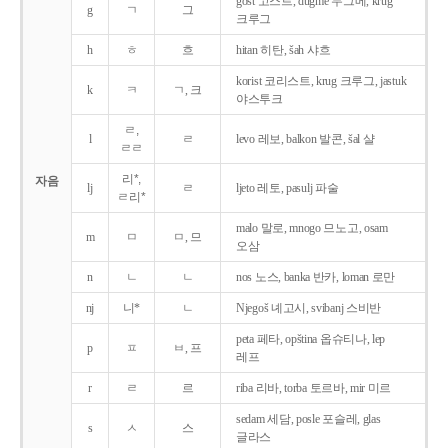
gost 고스트, dugme 두그메, krug
g
ㄱ
그
크루그
h
ㅎ
흐
hitan 히탄, šah 샤흐
korist 코리스트, krug 크루그, jastuk
k
ㅋ
ㄱ, 크
야스투크
ㄹ,
l
ㄹ
levo 레보, balkon 발콘, šal 샬
ㄹㄹ
리*,
자음
lj
ㄹ
ljeto 레토, pasulj 파술
ㄹ리*
malo 말로, mnogo 므노고, osam
m
ㅁ
ㅁ, 므
오삼
n
ㄴ
ㄴ
nos 노스, banka 반카, loman 로만
nj
니*
ㄴ
Njegoš 녜고시, svibanj 스비반
peta 페타, opština 옵슈티나, lep
p
ㅍ
ㅂ, 프
레프
r
ㄹ
르
riba 리바, torba 토르바, mir 미르
sedam 세담, posle 포슬레, glas
s
ㅅ
스
글라스