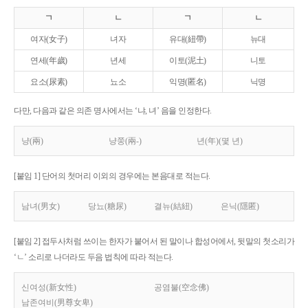
ㄱ
ㄴ
ㄱ
ㄴ
여자(女子)
녀자
유대(紐帶)
뉴대
연세(年歲)
년세
이토(泥土)
니토
요소(尿素)
뇨소
익명(匿名)
닉명
다만, 다음과 같은 의존 명사에서는 ‘냐, 녀’ 음을 인정한다.
냥(兩)
냥쭝(兩-)
년(年)(몇 년)
[붙임 1] 단어의 첫머리 이외의 경우에는 본음대로 적는다.
남녀(男女)
당뇨(糖尿)
결뉴(結紐)
은닉(隱匿)
[붙임 2] 접두사처럼 쓰이는 한자가 붙어서 된 말이나 합성어에서, 뒷말의 첫소리가
‘ㄴ’ 소리로 나더라도 두음 법칙에 따라 적는다.
신여성(新女性)
공염불(空念佛)
남존여비(男尊女卑)