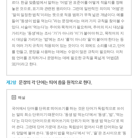
르다. 한글 맞춤법에서 말하는 ‘어법’은 표준어를 어떻게 적을지를 정해
놓은 것으로, 표기와 관련된 원리이다. 그런데 일반적인 의미의 ‘어법’은
‘말의 일정한 법칙’이라는 뜻으로 적용 범위가 무척 넓은 개념이다. 예를
들어 “동생이 밥을 먹는다.”라는 문장에서는 여러 가지 규칙을 찾아볼 수
있다. 서술어 ‘먹는다’는 주어와 목적어가 필요하며, 주어의 지시 대상을
가리키는 ‘동생’에는 조사 ‘가’가 아니라 ‘이’가 붙어야 하고, 목적어의 지
시 대상을 가리키는 ‘밥’에는 조사 ‘를’이 아니라 ‘을’이 붙어야 한다는 등
의 여러 가지 규칙이 적용되어 있는 것이다. 이 외에도 소리를 내고, 단어
를 만들고, 문장을 사용하는 데에는 수없이 많은 규칙이 필요하다. 이처
럼 언어를 조직하거나 운영하는 데에 필요한 규칙을 폭넓게 ‘어법(語
法)’이라고 한다.
제2항
문장의 각 단어는 띄어 씀을 원칙으로 한다.
해설
국어에서 단어를 단위로 띄어쓰기를 하는 것은 단어가 독립적으로 쓰이
는 말의 최소 단위이기 때문이다. ‘동생 밥 먹는다’에서 ‘동생’, ‘밥’, ‘먹는
다’는 각각이 단어이므로 띄어쓰기의 단위가 되어 ‘동생 밥 먹는다’로 띄
어 쓴다. 그런데 단어 가운데 조사는 독립성이 없어서 다른 단어와는 달
리 앞말에 붙여 쓴다. ‘동생이 밥을 먹는다’에서 ‘이’, ‘을’은 조사이므로 ‘동