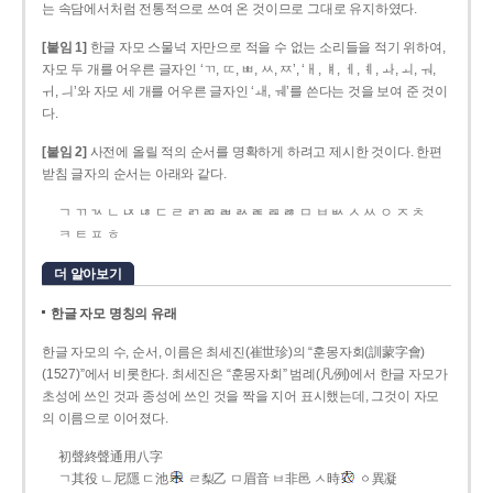
는 속담에서처럼 전통적으로 쓰여 온 것이므로 그대로 유지하였다.
[붙임 1]
한글 자모 스물넉 자만으로 적을 수 없는 소리들을 적기 위하여,
자모 두 개를 어우른 글자인 ‘ㄲ, ㄸ, ㅃ, ㅆ, ㅉ’, ‘ㅐ, ㅒ, ㅔ, ㅖ, ㅘ, ㅚ, ㅝ,
ㅟ, ㅢ’와 자모 세 개를 어우른 글자인 ‘ㅙ, ㅞ’를 쓴다는 것을 보여 준 것이
다.
[붙임 2]
사전에 올릴 적의 순서를 명확하게 하려고 제시한 것이다. 한편
받침 글자의 순서는 아래와 같다.
ㄱ ㄲ ㄳ ㄴ ㄵ ㄶ ㄷ ㄹ ㄺ ㄻ ㄼ ㄽ ㄾ ㄿ ㅀ ㅁ ㅂ ㅄ ㅅ ㅆ ㅇ ㅈ ㅊ
ㅋ ㅌ ㅍ ㅎ
더 알아보기
한글 자모 명칭의 유래
한글 자모의 수, 순서, 이름은 최세진(崔世珍)의 “훈몽자회(訓蒙字會)
(1527)”에서 비롯한다. 최세진은 “훈몽자회” 범례(凡例)에서 한글 자모가
초성에 쓰인 것과 종성에 쓰인 것을 짝을 지어 표시했는데, 그것이 자모
의 이름으로 이어졌다.
初聲終聲通用八字
ㄱ其役 ㄴ尼隱 ㄷ池
ㄹ梨乙 ㅁ眉音 ㅂ非邑 ㅅ時
ㆁ異凝