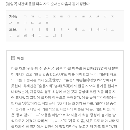
[붙임 2] 사전에 올릴 적의 자모 순서는 다음과 같이 정한다.
자음:
ㄱ
ㄲ
ㄴ
ㄷ
ㄸ
ㄹ
ㅁ
ㅂ
ㅃ
ㅅ
ㅆ
ㅇ
ㅈ
ㅉ
ㅊ
ㅋ
ㅌ
ㅍ
ㅎ
모음:
ㅏ
ㅐ
ㅑ
ㅒ
ㅓ
ㅔ
ㅕ
ㅖ
ㅗ
ㅘ
ㅙ
ㅚ
ㅛ
ㅜ
ㅝ
ㅞ
ㅟ
ㅠ
ㅡ
ㅢ
ㅣ
해설
한글 자모(字母)의 수, 순서, 이름은 ‘한글 마춤법 통일안(1933)’에서 분명
히 제시되었고, ‘한글 맞춤법(1988)’도 이를 이어받았다. 이 가운데 자모
의 이름과 순서는 최세진(崔世珍)의 “훈몽자회(訓蒙字會)(1527)”에서 비
롯한다. 최세진은 “훈몽자회” 범례(凡例)에서 한글 자모의 음가를 한자로
나타냈는데, 자음자의 경우 초성에 쓰인 것과 종성에 쓰인 것을 짝을 지
어 표시했고 그것이 글자의 이름으로 굳어졌다. 예를 들어 ‘ㄱ’ 아래에는
한자로 ‘其役’이라고 적었는데, ‘其(기)’는 초성의 음가를, ‘役(역)’은 종성
의 음가를 나타낸다. 기본적으로 자음자의 이름은 ‘니은, 리을, 미음, 비
읍’ 등과 같이 ‘ㅣㅡ’ 모음을 바탕으로 각 자음이 초성, 종성에 놓이는 방
식으로 지어졌다. 따라서 ‘ㄱ, ㄷ, ㅅ’도 ‘기윽, 디읃, 시읏’으로 해야 나머지
글자와 이름 표기에서 일관성이 있겠지만 “낫 놓고 기역 자도 모른다.”라