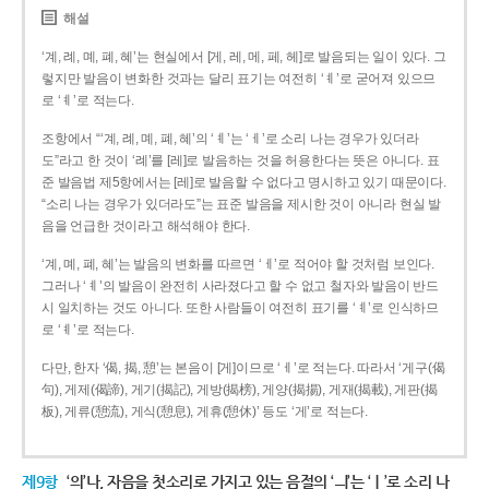
해설
‘계, 례, 몌, 폐, 혜’는 현실에서 [게, 레, 메, 페, 헤]로 발음되는 일이 있다. 그
렇지만 발음이 변화한 것과는 달리 표기는 여전히 ‘ㅖ’로 굳어져 있으므
로 ‘ㅖ’로 적는다.
조항에서 “‘계, 례, 몌, 폐, 혜’의 ‘ㅖ’는 ‘ㅔ’로 소리 나는 경우가 있더라
도”라고 한 것이 ‘례’를 [레]로 발음하는 것을 허용한다는 뜻은 아니다. 표
준 발음법 제5항에서는 [레]로 발음할 수 없다고 명시하고 있기 때문이다.
“소리 나는 경우가 있더라도”는 표준 발음을 제시한 것이 아니라 현실 발
음을 언급한 것이라고 해석해야 한다.
‘계, 몌, 폐, 혜’는 발음의 변화를 따르면 ‘ㅔ’로 적어야 할 것처럼 보인다.
그러나 ‘ㅖ’의 발음이 완전히 사라졌다고 할 수 없고 철자와 발음이 반드
시 일치하는 것도 아니다. 또한 사람들이 여전히 표기를 ‘ㅖ’로 인식하므
로 ‘ㅖ’로 적는다.
다만, 한자 ‘偈, 揭, 憩’는 본음이 [게]이므로 ‘ㅔ’로 적는다. 따라서 ‘게구(偈
句), 게제(偈諦), 게기(揭記), 게방(揭榜), 게양(揭揚), 게재(揭載), 게판(揭
板), 게류(憩流), 게식(憩息), 게휴(憩休)’ 등도 ‘게’로 적는다.
제9항
‘의’나, 자음을 첫소리로 가지고 있는 음절의 ‘ㅢ’는 ‘ㅣ’로 소리 나