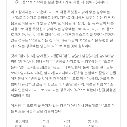
③ 모음으로 시작하는 실질 형태소가 뒤에 올 때: 젖어미[저더미]
이 조항에서는 이 가운데 ‘ㄷ’으로 적을 뚜렷한 까닭이 없는 경우에는
‘ㅅ’으로 적는다고 규정하고 있다. 다만 그 예시에서 보듯이 이는 다른 자
음으로 적을 근거가 없는 경우에도 적용된다. ‘밭, 빚, 꽃’ 등과 같이 다른
자음으로 적을 뚜렷한 까닭이 있는 경우에는 그에 따라 ‘ㅌ, ㅈ, ㅊ’ 등으
로 적지만, ‘낫, 빗’ 등과 같이 ‘ㄷ’이나 다른 자음으로 적을 뚜렷한 근거가
없는 경우는 ‘ㅅ’으로 적는 것이다. 다음과 같이 ‘ㄷ’으로 적을 뚜렷한 근
거가 있는 경우에는 당연히 ‘ㄷ’으로 적는 것이 원칙이다.
첫째, ‘맏이[마지], 맏아들[마다들]’의 ‘맏-’, ‘낟[낟ː], 낟알[나ː달], 낟가리[낟ː
까리]’의 ‘낟’처럼 원래부터 ‘ㄷ’ 받침을 가지고 있는 경우에는 ‘ㄷ’으로 적
는다. ‘곧이[고지], 곧장[곧짱]’ 등도 이에 해당한다. 둘째, ‘돋보다(←도두
보다), 딛다(←디디다), 얻다가(←어디에다가)’처럼 본말에서 준말이 만들
어지면서 ‘ㄷ’ 받침을 갖게 된 경우에도 ‘ㄷ’으로 적는다. 셋째, 한글 맞춤
법에서 규정하고 있듯이 ‘반짇고리, 사흗날, 숟가락, 이튿날’처럼 ‘ㄹ’ 소
리와 연관되어 ‘ㄷ’으로 소리 나는 경우에도 ‘ㄷ’으로 적는다.(한글 맞춤법
제29항 참조)
이처럼 ‘ㄷ’으로 적을 근거가 있는 경우가 아니어서 관습대로 ‘ㅅ’으로 적
는 예로는 다음과 같은 것들이 있다.
걸핏하면
그까짓
기껏
놋그릇
덧셈
빗장
삿대
숫접다