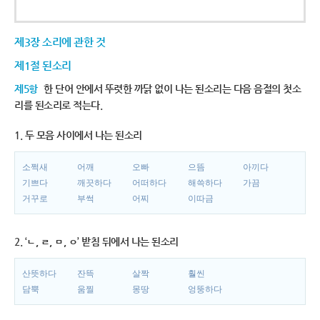
제3장 소리에 관한 것
제1절 된소리
제5항
한 단어 안에서 뚜렷한 까닭 없이 나는 된소리는 다음 음절의 첫소
리를 된소리로 적는다.
1. 두 모음 사이에서 나는 된소리
소쩍새
어깨
오빠
으뜸
아끼다
기쁘다
깨끗하다
어떠하다
해쓱하다
가끔
거꾸로
부썩
어찌
이따금
2. ‘ㄴ, ㄹ, ㅁ, ㅇ’ 받침 뒤에서 나는 된소리
산뜻하다
잔뜩
살짝
훨씬
담뿍
움찔
몽땅
엉뚱하다