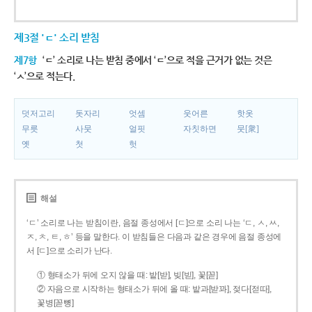
제3절 'ㄷ' 소리 받침
제7항
‘ㄷ’ 소리로 나는 받침 중에서 ‘ㄷ’으로 적을 근거가 없는 것은
‘ㅅ’으로 적는다.
덧저고리
돗자리
엇셈
웃어른
핫옷
무릇
사뭇
얼핏
자칫하면
뭇[衆]
옛
첫
헛
해설
‘ㄷ’ 소리로 나는 받침이란, 음절 종성에서 [ㄷ]으로 소리 나는 ‘ㄷ, ㅅ, ㅆ,
ㅈ, ㅊ, ㅌ, ㅎ’ 등을 말한다. 이 받침들은 다음과 같은 경우에 음절 종성에
서 [ㄷ]으로 소리가 난다.
① 형태소가 뒤에 오지 않을 때: 밭[받], 빚[빋], 꽃[꼳]
② 자음으로 시작하는 형태소가 뒤에 올 때: 밭과[받꽈], 젖다[젇따],
꽃병[꼳뼝]