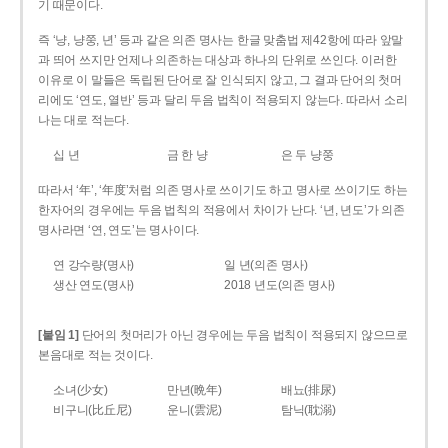
기 때문이다.
즉 ‘냥, 냥쭝, 년’ 등과 같은 의존 명사는 한글 맞춤법 제42항에 따라 앞말
과 띄어 쓰지만 언제나 의존하는 대상과 하나의 단위로 쓰인다. 이러한
이유로 이 말들은 독립된 단어로 잘 인식되지 않고, 그 결과 단어의 첫머
리에도 ‘연도, 열반’ 등과 달리 두음 법칙이 적용되지 않는다. 따라서 소리
나는 대로 적는다.
십 년
금 한 냥
은 두 냥쭝
따라서 ‘年’, ‘年度’처럼 의존 명사로 쓰이기도 하고 명사로 쓰이기도 하는
한자어의 경우에는 두음 법칙의 적용에서 차이가 난다. ‘년, 년도’가 의존
명사라면 ‘연, 연도’는 명사이다.
연 강수량(명사)
일 년(의존 명사)
생산 연도(명사)
2018 년도(의존 명사)
[붙임 1]
단어의 첫머리가 아닌 경우에는 두음 법칙이 적용되지 않으므로
본음대로 적는 것이다.
소녀(少女)
만년(晩年)
배뇨(排尿)
비구니(比丘尼)
운니(雲泥)
탐닉(耽溺)