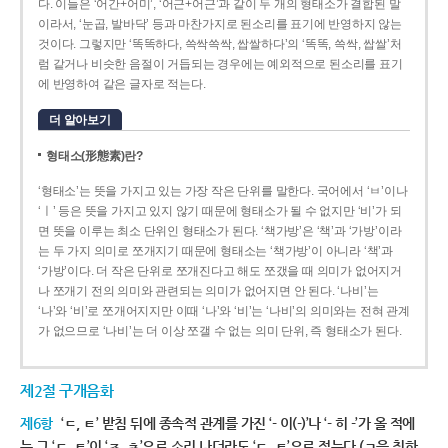
다. 이들은 ‘어간+어미’, ‘어근+어근’과 같이 두 개의 형태소가 결합된 말
이라서, ‘눈곱, 발바닥’ 등과 마찬가지로 된소리를 표기에 반영하지 않는
것이다. 그렇지만 ‘똑똑하다, 쓱싹쓱싹, 쌉쌀하다’의 ‘똑똑, 쓱싹, 쌉쌀’처
럼 같거나 비슷한 음절이 거듭되는 경우에는 예외적으로 된소리를 표기
에 반영하여 같은 글자로 적는다.
더 알아보기
형태소(形態素)란?
‘형태소’는 뜻을 가지고 있는 가장 작은 단위를 말한다. 국어에서 ‘ㅂ’이나
‘ㅣ’ 등은 뜻을 가지고 있지 않기 때문에 형태소가 될 수 없지만 ‘비’가 되
면 뜻을 이루는 최소 단위인 형태소가 된다. ‘책가방’은 ‘책’과 ‘가방’이라
는 두 가지 의미로 쪼개지기 때문에 형태소는 ‘책가방’이 아니라 ‘책’과
‘가방’이다. 더 작은 단위로 쪼개진다고 해도 쪼갰을 때 의미가 없어지거
나 쪼개기 전의 의미와 관련되는 의미가 없어지면 안 된다. ‘나비’는
‘나’와 ‘비’로 쪼개어지지만 이때 ‘나’와 ‘비’는 ‘나비’의 의미와는 전혀 관계
가 없으므로 ‘나비’는 더 이상 쪼갤 수 없는 의미 단위, 즉 형태소가 된다.
제2절 구개음화
제6항
‘ㄷ, ㅌ’ 받침 뒤에 종속적 관계를 가진 ‘- 이(-)’나 ‘- 히 -’가 올 적에
는 그 ‘ㄷ, ㅌ’이 ‘ㅈ, ㅊ’으로 소리 나더라도 ‘ㄷ, ㅌ’으로 적는다.(ㄱ을 취하