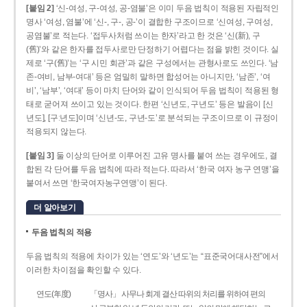
[붙임 2]
‘신-여성, 구-여성, 공-염불’은 이미 두음 법칙이 적용된 자립적인
명사 ‘여성, 염불’에 ‘신-, 구-, 공-’이 결합한 구조이므로 ‘신여성, 구여성,
공염불’로 적는다. ‘접두사처럼 쓰이는 한자’라고 한 것은 ‘신(新), 구
(舊)’와 같은 한자를 접두사로만 단정하기 어렵다는 점을 밝힌 것이다. 실
제로 ‘구(舊)’는 ‘구 시민 회관’과 같은 구성에서는 관형사로도 쓰인다. ‘남
존­-여비, 남부-­여대’ 등은 엄밀히 말하면 합성어는 아니지만, ‘남존’, ‘여
비’, ‘남부’, ‘여대’ 등이 마치 단어와 같이 인식되어 두음 법칙이 적용된 형
태로 굳어져 쓰이고 있는 것이다. 한편 ‘신년도, 구년도’ 등은 발음이 [신
년도], [구ː년도]이며 ‘신년­-도, 구년-­도’로 분석되는 구조이므로 이 규정이
적용되지 않는다.
[붙임 3]
둘 이상의 단어로 이루어진 고유 명사를 붙여 쓰는 경우에도, 결
합된 각 단어를 두음 법칙에 따라 적는다. 따라서 ‘한국 여자 농구 연맹’을
붙여서 쓰면 ‘한국여자농구연맹’이 된다.
더 알아보기
두음 법칙의 적용
두음 법칙의 적용에 차이가 있는 ‘연도’와 ‘년도’는 “표준국어대사전”에서
이러한 차이점을 확인할 수 있다.
연도(年度)
「명사」 사무나 회계 결산 따위의 처리를 위하여 편의