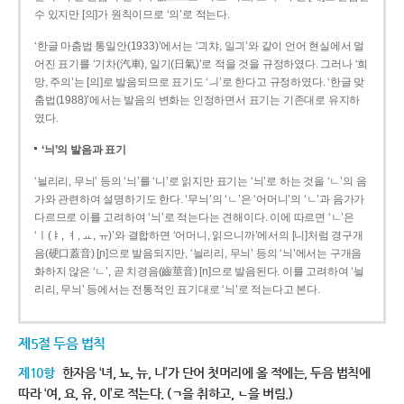
수 있지만 [의]가 원칙이므로 ‘의’로 적는다.
‘한글 마춤법 통일안(1933)’에서는 ‘긔챠, 일긔’와 같이 언어 현실에서 멀
어진 표기를 ‘기차(汽車), 일기(日氣)’로 적을 것을 규정하였다. 그러나 ‘희
망, 주의’는 [의]로 발음되므로 표기도 ‘ㅢ’로 한다고 규정하였다. ‘한글 맞
춤법(1988)’에서는 발음의 변화는 인정하면서 표기는 기존대로 유지하
였다.
‘늬’의 발음과 표기
‘늴리리, 무늬’ 등의 ‘늬’를 ‘니’로 읽지만 표기는 ‘늬’로 하는 것을 ‘ㄴ’의 음
가와 관련하여 설명하기도 한다. ‘무늬’의 ‘ㄴ’은 ‘어머니’의 ‘ㄴ’과 음가가
다르므로 이를 고려하여 ‘늬’로 적는다는 견해이다. 이에 따르면 ‘ㄴ’은
‘ㅣ(ㅑ, ㅕ, ㅛ, ㅠ)’와 결합하면 ‘어머니, 읽으니까’에서의 [니]처럼 경구개
음(硬口蓋音) [ɲ]으로 발음되지만, ‘늴리리, 무늬’ 등의 ‘늬’에서는 구개음
화하지 않은 ‘ㄴ’, 곧 치경음(齒莖音) [n]으로 발음된다. 이를 고려하여 ‘늴
리리, 무늬’ 등에서는 전통적인 표기대로 ‘늬’로 적는다고 본다.
제5절 두음 법칙
제10항
한자음 ‘녀, 뇨, 뉴, 니’가 단어 첫머리에 올 적에는, 두음 법칙에
따라 ‘여, 요, 유, 이’로 적는다. (ㄱ을 취하고, ㄴ을 버림.)