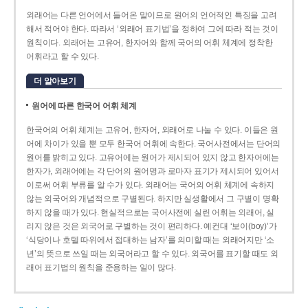
외래어는 다른 언어에서 들어온 말이므로 원어의 언어적인 특징을 고려
해서 적어야 한다. 따라서 ‘외래어 표기법’을 정하여 그에 따라 적는 것이
원칙이다. 외래어는 고유어, 한자어와 함께 국어의 어휘 체계에 정착한
어휘라고 할 수 있다.
더 알아보기
원어에 따른 한국어 어휘 체계
한국어의 어휘 체계는 고유어, 한자어, 외래어로 나눌 수 있다. 이들은 원
어에 차이가 있을 뿐 모두 한국어 어휘에 속한다. 국어사전에서는 단어의
원어를 밝히고 있다. 고유어에는 원어가 제시되어 있지 않고 한자어에는
한자가, 외래어에는 각 단어의 원어명과 로마자 표기가 제시되어 있어서
이로써 어휘 부류를 알 수가 있다. 외래어는 국어의 어휘 체계에 속하지
않는 외국어와 개념적으로 구별된다. 하지만 실생활에서 그 구별이 명확
하지 않을 때가 있다. 현실적으로는 국어사전에 실린 어휘는 외래어, 실
리지 않은 것은 외국어로 구별하는 것이 편리하다. 예컨대 ‘보이(boy)’가
‘식당이나 호텔 따위에서 접대하는 남자’를 의미할 때는 외래어지만 ‘소
년’의 뜻으로 쓰일 때는 외국어라고 할 수 있다. 외국어를 표기할 때도 외
래어 표기법의 원칙을 준용하는 일이 많다.