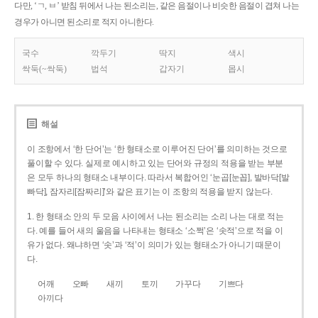
다만, ‘ㄱ, ㅂ’ 받침 뒤에서 나는 된소리는, 같은 음절이나 비슷한 음절이 겹쳐 나는
경우가 아니면 된소리로 적지 아니한다.
국수
깍두기
딱지
색시
싹둑(~싹둑)
법석
갑자기
몹시
해설
이 조항에서 ‘한 단어’는 ‘한 형태소로 이루어진 단어’를 의미하는 것으로
풀이할 수 있다. 실제로 예시하고 있는 단어와 규정의 적용을 받는 부분
은 모두 하나의 형태소 내부이다. 따라서 복합어인 ‘눈곱[눈꼽], 발바닥[발
빠닥], 잠자리[잠짜리]’와 같은 표기는 이 조항의 적용을 받지 않는다.
1. 한 형태소 안의 두 모음 사이에서 나는 된소리는 소리 나는 대로 적는
다. 예를 들어 새의 울음을 나타내는 형태소 ‘소쩍’은 ‘솟적’으로 적을 이
유가 없다. 왜냐하면 ‘솟’과 ‘적’이 의미가 있는 형태소가 아니기 때문이
다.
어깨
오빠
새끼
토끼
가꾸다
기쁘다
아끼다