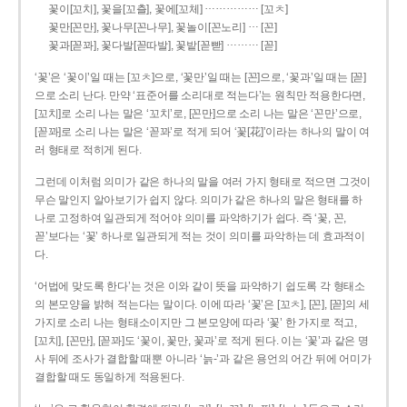
……………
꽃이[꼬치], 꽃을[꼬츨], 꽃에[꼬체]
[꼬ㅊ]
…
꽃만[꼰만], 꽃나무[꼰나무], 꽃놀이[꼰노리]
[꼰]
………
꽃과[꼳꽈], 꽃다발[꼳따발], 꽃밭[꼳빧]
[꼳]
‘꽃’은 ‘꽃이’일 때는 [꼬ㅊ]으로, ‘꽃만’일 때는 [꼰]으로, ‘꽃과’일 때는 [꼳]
으로 소리 난다. 만약 ‘표준어를 소리대로 적는다’는 원칙만 적용한다면,
[꼬치]로 소리 나는 말은 ‘꼬치’로, [꼰만]으로 소리 나는 말은 ‘꼰만’으로,
[꼳꽈]로 소리 나는 말은 ‘꼳꽈’로 적게 되어 ‘꽃[花]’이라는 하나의 말이 여
러 형태로 적히게 된다.
그런데 이처럼 의미가 같은 하나의 말을 여러 가지 형태로 적으면 그것이
무슨 말인지 알아보기가 쉽지 않다. 의미가 같은 하나의 말은 형태를 하
나로 고정하여 일관되게 적어야 의미를 파악하기가 쉽다. 즉 ‘꽃, 꼰,
꼳’보다는 ‘꽃’ 하나로 일관되게 적는 것이 의미를 파악하는 데 효과적이
다.
‘어법에 맞도록 한다’는 것은 이와 같이 뜻을 파악하기 쉽도록 각 형태소
의 본모양을 밝혀 적는다는 말이다. 이에 따라 ‘꽃’은 [꼬ㅊ], [꼰], [꼳]의 세
가지로 소리 나는 형태소이지만 그 본모양에 따라 ‘꽃’ 한 가지로 적고,
[꼬치], [꼰만], [꼳꽈]도 ‘꽃이, 꽃만, 꽃과’로 적게 된다. 이는 ‘꽃’과 같은 명
사 뒤에 조사가 결합할 때뿐 아니라 ‘늙-’과 같은 용언의 어간 뒤에 어미가
결합할 때도 동일하게 적용된다.