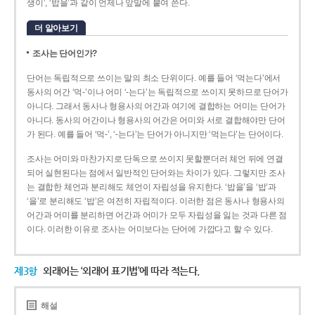
생이’, ‘밥을’과 같이 언제나 앞말에 붙여 쓴다.
더 알아보기
조사는 단어인가?
단어는 독립적으로 쓰이는 말의 최소 단위이다. 예를 들어 ‘먹는다’에서
동사의 어간 ‘먹-­’이나 어미 ‘­-는다’는 독립적으로 쓰이지 못하므로 단어가
아니다. 그래서 동사나 형용사의 어간과 여기에 결합하는 어미는 단어가
아니다. 동사의 어간이나 형용사의 어간은 어미와 서로 결합해야만 단어
가 된다. 예를 들어 ‘먹-’, ‘-는다’는 단어가 아니지만 ‘먹는다’는 단어이다.
조사는 어미와 마찬가지로 단독으로 쓰이지 못할뿐더러 체언 뒤에 연결
되어 실현된다는 점에서 일반적인 단어와는 차이가 있다. 그렇지만 조사
는 결합한 체언과 분리해도 체언이 자립성을 유지한다. ‘밥을’을 ‘밥’과
‘을’로 분리해도 ‘밥’은 여전히 자립적이다. 이러한 점은 동사나 형용사의
어간과 어미를 분리하면 어간과 어미가 모두 자립성을 잃는 것과 다른 점
이다. 이러한 이유로 조사는 어미보다는 단어에 가깝다고 할 수 있다.
제3항
외래어는 ‘외래어 표기법’에 따라 적는다.
해설