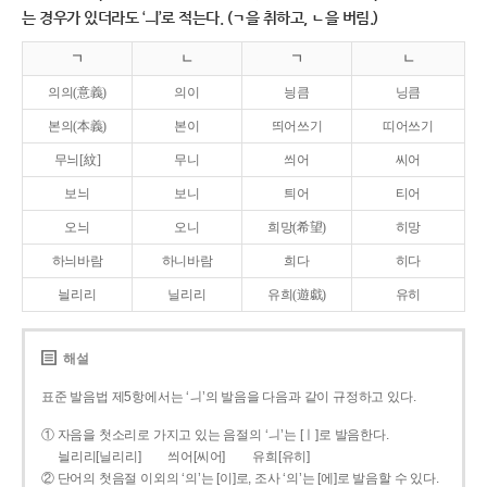
는 경우가 있더라도 ‘ㅢ’로 적는다. (ㄱ을 취하고, ㄴ을 버림.)
ㄱ
ㄴ
ㄱ
ㄴ
의의(意義)
의이
닁큼
닝큼
본의(本義)
본이
띄어쓰기
띠어쓰기
무늬[紋]
무니
씌어
씨어
보늬
보니
틔어
티어
오늬
오니
희망(希望)
히망
하늬바람
하니바람
희다
히다
늴리리
닐리리
유희(遊戱)
유히
해설
표준 발음법 제5항에서는 ‘ㅢ’의 발음을 다음과 같이 규정하고 있다.
① 자음을 첫소리로 가지고 있는 음절의 ‘ㅢ’는 [ㅣ]로 발음한다.
늴리리[닐리리]
씌어[씨어]
유희[유히]
② 단어의 첫음절 이외의 ‘의’는 [이]로, 조사 ‘의’는 [에]로 발음할 수 있다.