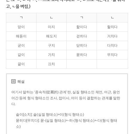
고, ㄴ을 버림.)
ㄱ
ㄴ
ㄱ
ㄴ
맏이
마지
핥이다
할치다
해돋이
해도지
걷히다
거치다
굳이
구지
닫히다
다치다
같이
가치
묻히다
무치다
끝이
끄치
해설
여기서 말하는 ‘종속적(從屬的) 관계’란, 실질 형태소인 체언, 어근, 용언
어간 등에 형식 형태소인 조사, 접미사, 어미 등이 결합하는 관계를 말한
다.
솥이[소치]: 솥(실질 형태소)+이(형식 형태소)
묻히다[무치다]: 묻­-(실질 형태소)+­-히­-(형식 형태소)+-다(형식 형태
소)