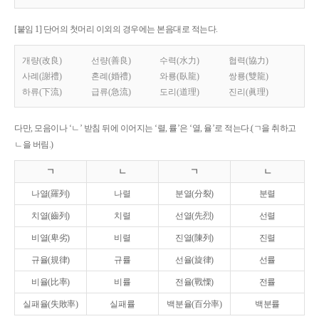
[붙임 1] 단어의 첫머리 이외의 경우에는 본음대로 적는다.
개량(改良)
선량(善良)
수력(水力)
협력(協力)
사례(謝禮)
혼례(婚禮)
와룡(臥龍)
쌍룡(雙龍)
하류(下流)
급류(急流)
도리(道理)
진리(眞理)
다만, 모음이나 ‘ㄴ’ 받침 뒤에 이어지는 ‘렬, 률’은 ‘열, 율’로 적는다.(ㄱ을 취하고
ㄴ을 버림.)
ㄱ
ㄴ
ㄱ
ㄴ
나열(羅列)
나렬
분열(分裂)
분렬
치열(齒列)
치렬
선열(先烈)
선렬
비열(卑劣)
비렬
진열(陳列)
진렬
규율(規律)
규률
선율(旋律)
선률
비율(比率)
비률
전율(戰慄)
전률
실패율(失敗率)
실패률
백분율(百分率)
백분률