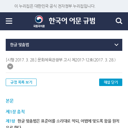
이 누리집은 대한민국 공식 전자정부 누리집입니다.
한글 맞춤법
[시행 2017. 3. 28.] 문화체육관광부 고시 제2017-12호(2017. 3. 28.)
규정 목록 보기
해설 닫기
본문
제1장 총칙
제1항
한글 맞춤법은 표준어를 소리대로 적되, 어법에 맞도록 함을 원칙
으로 한다.