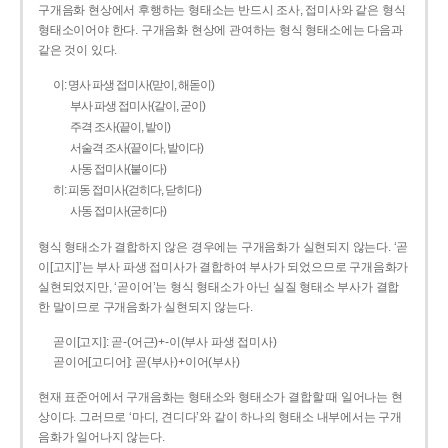
구개음화 현상에서 후행하는 형태소는 반드시 조사, 접미사와 같은 형식
형태소이어야 한다. 구개음화 현상에 관여하는 형식 형태소에는 다음과
같은 것이 있다.
이: 명사 파생 접미사(맏이, 해돋이)
부사 파생 접미사(같이, 굳이)
주격 조사(끝이, 밭이)
서술격 조사(끝이다, 밭이다)
사동 접미사(붙이다)
히: 피동 접미사(걷히다, 닫히다)
사동 접미사(굳히다)
형식 형태소가 결합하지 않은 경우에는 구개음화가 실현되지 않는다. ‘곧
이[고지]’는 부사 파생 접미사가 결합하여 부사가 되었으므로 구개음화가
실현되었지만, ‘곧이어’는 형식 형태소가 아닌 실질 형태소 부사가 결합
한 말이므로 구개음화가 실현되지 않는다.
곧이[고지]: 곧-­(어근)+­-이(부사 파생 접미사)
곧이어[고디어]: 곧(부사)+이어(부사)
현재 표준어에서 구개음화는 형태소와 형태소가 결합할 때 일어나는 현
상이다. 그러므로 ‘마디, 견디다’와 같이 하나의 형태소 내부에서는 구개
음화가 일어나지 않는다.