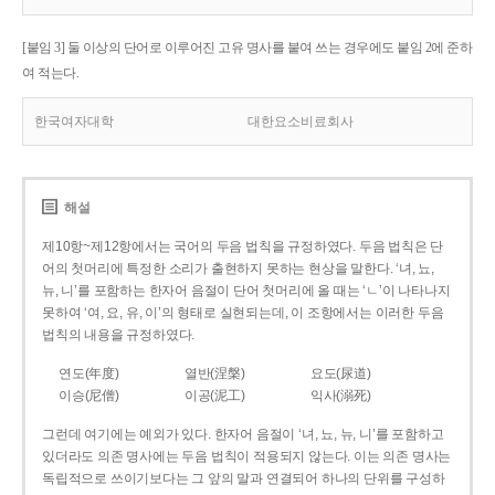
[붙임 3] 둘 이상의 단어로 이루어진 고유 명사를 붙여 쓰는 경우에도 붙임 2에 준하
여 적는다.
한국여자대학
대한요소비료회사
해설
제10항~제12항에서는 국어의 두음 법칙을 규정하였다. 두음 법칙은 단
어의 첫머리에 특정한 소리가 출현하지 못하는 현상을 말한다. ‘녀, 뇨,
뉴, 니’를 포함하는 한자어 음절이 단어 첫머리에 올 때는 ‘ㄴ’이 나타나지
못하여 ‘여, 요, 유, 이’의 형태로 실현되는데, 이 조항에서는 이러한 두음
법칙의 내용을 규정하였다.
연도(年度)
열반(涅槃)
요도(尿道)
이승(尼僧)
이공(泥工)
익사(溺死)
그런데 여기에는 예외가 있다. 한자어 음절이 ‘녀, 뇨, 뉴, 니’를 포함하고
있더라도 의존 명사에는 두음 법칙이 적용되지 않는다. 이는 의존 명사는
독립적으로 쓰이기보다는 그 앞의 말과 연결되어 하나의 단위를 구성하