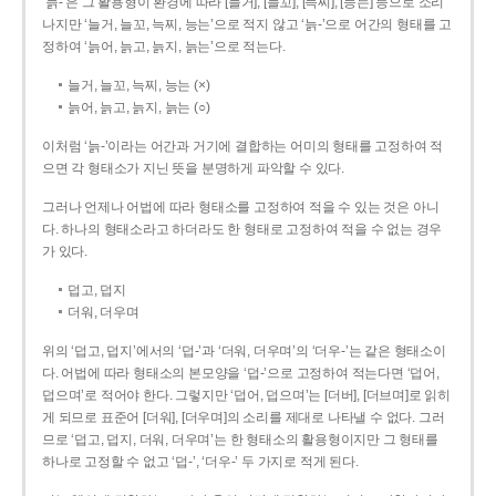
‘늙-’은 그 활용형이 환경에 따라 [늘거], [늘꼬], [늑찌], [능는] 등으로 소리
나지만 ‘늘거, 늘꼬, 늑찌, 능는’으로 적지 않고 ‘늙-’으로 어간의 형태를 고
정하여 ‘늙어, 늙고, 늙지, 늙는’으로 적는다.
늘거, 늘꼬, 늑찌, 능는 (×)
늙어, 늙고, 늙지, 늙는 (○)
이처럼 ‘늙-­’이라는 어간과 거기에 결합하는 어미의 형태를 고정하여 적
으면 각 형태소가 지닌 뜻을 분명하게 파악할 수 있다.
그러나 언제나 어법에 따라 형태소를 고정하여 적을 수 있는 것은 아니
다. 하나의 형태소라고 하더라도 한 형태로 고정하여 적을 수 없는 경우
가 있다.
덥고, 덥지
더워, 더우며
위의 ‘덥고, 덥지’에서의 ‘덥-­’과 ‘더워, 더우며’의 ‘더우-­’는 같은 형태소이
다. 어법에 따라 형태소의 본모양을 ‘덥-­’으로 고정하여 적는다면 ‘덥어,
덥으며’로 적어야 한다. 그렇지만 ‘덥어, 덥으며’는 [더버], [더브며]로 읽히
게 되므로 표준어 [더워], [더우며]의 소리를 제대로 나타낼 수 없다. 그러
므로 ‘덥고, 덥지, 더워, 더우며’는 한 형태소의 활용형이지만 그 형태를
하나로 고정할 수 없고 ‘덥-’, ‘더우-’ 두 가지로 적게 된다.