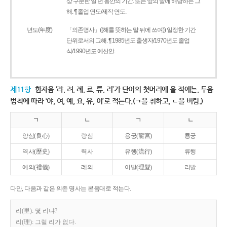
상 구분한 일 년 동안의 기간. 또는 앞의 말에 해당하는 그
해. ¶ 졸업 연도/제작 연도.
년도(年度)
「의존명사」((해를 뜻하는 말 뒤에 쓰여)) 일정한 기간
단위로서의 그해. ¶ 1985년도 출생자/1970년도 졸업
식/1990년도 예산안.
제11항
한자음 ‘랴, 려, 례, 료, 류, 리’가 단어의 첫머리에 올 적에는, 두음
법칙에 따라 ‘야, 여, 예, 요, 유, 이’로 적는다.(ㄱ을 취하고, ㄴ을 버림.)
ㄱ
ㄴ
ㄱ
ㄴ
양심(良心)
량심
용궁(龍宮)
룡궁
역사(歷史)
력사
유행(流行)
류행
예의(禮儀)
례의
이발(理髮)
리발
다만, 다음과 같은 의존 명사는 본음대로 적는다.
리(里): 몇 리냐?
리(理): 그럴 리가 없다.