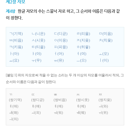
제2장 자모
제4항
한글 자모의 수는 스물넉 자로 하고, 그 순서와 이름은 다음과 같
이 정한다.
ㄱ(기역)
ㄴ(니은)
ㄷ(디귿)
ㄹ(리을)
ㅁ(미음)
ㅂ(비읍)
ㅅ(시옷)
ㅇ(이응)
ㅈ(지읒)
ㅊ(치읓)
ㅋ(키읔)
ㅌ(티읕)
ㅍ(피읖)
ㅎ(히읗)
ㅏ(아)
ㅑ(야)
ㅓ(어)
ㅕ(여)
ㅗ(오)
ㅛ(요)
ㅜ(우)
ㅠ(유)
ㅡ(으)
ㅣ(이)
[붙임 1] 위의 자모로써 적을 수 없는 소리는 두 개 이상의 자모를 어울러서 적되, 그
순서와 이름은 다음과 같이 정한다.
ㄲ
ㄸ
ㅃ
ㅆ
ㅉ
(쌍기역)
(쌍디귿)
(쌍비읍)
(쌍시옷)
(쌍지읒)
ㅐ(애)
ㅒ(얘)
ㅔ(에)
ㅖ(예)
ㅘ(와)
ㅙ(왜)
ㅚ(외)
ㅝ(워)
ㅞ(웨)
ㅟ(위)
ㅢ(의)