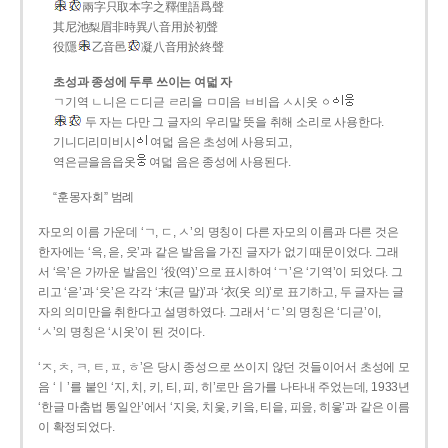
兩字只取本字之釋俚語爲聲
其尼池梨眉非時異八音用於初聲
役隱
乙音邑
凝八音用於終聲
초성과 종성에 두루 쓰이는 여덟 자
ㄱ기역 ㄴ니은 ㄷ디귿 ㄹ리을 ㅁ미음 ㅂ비읍 ㅅ시옷 ㆁ
두 자는 다만 그 글자의 우리말 뜻을 취해 소리로 사용한다.
기니디리미비시
여덟 음은 초성에 사용되고,
역은귿을음읍옷
여덟 음은 종성에 사용된다.
“훈몽자회” 범례
자모의 이름 가운데 ‘ㄱ, ㄷ, ㅅ’의 명칭이 다른 자모의 이름과 다른 것은
한자에는 ‘윽, 읃, 읏’과 같은 발음을 가진 글자가 없기 때문이었다. 그래
서 ‘윽’은 가까운 발음인 ‘役(역)’으로 표시하여 ‘ㄱ’은 ‘기역’이 되었다. 그
리고 ‘읃’과 ‘읏’은 각각 ‘末(귿 말)’과 ‘衣(옷 의)’로 표기하고, 두 글자는 글
자의 의미만을 취한다고 설명하였다. 그래서 ‘ㄷ’의 명칭은 ‘디귿’이,
‘ㅅ’의 명칭은 ‘시옷’이 된 것이다.
‘ㅈ, ㅊ, ㅋ, ㅌ, ㅍ, ㅎ’은 당시 종성으로 쓰이지 않던 것들이어서 초성에 모
음 ‘ㅣ’를 붙인 ‘지, 치, 키, 티, 피, 히’로만 음가를 나타내 주었는데, 1933년
‘한글 마춤법 통일안’에서 ‘지읒, 치읓, 키읔, 티읕, 피읖, 히읗’과 같은 이름
이 확정되었다.