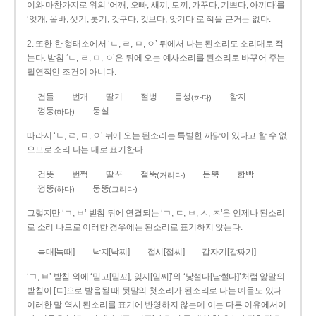
이와 마찬가지로 위의 ‘어깨, 오빠, 새끼, 토끼, 가꾸다, 기쁘다, 아끼다’를
‘엇개, 옵바, 샛기, 톳기, 갓구다, 깃브다, 앗기다’로 적을 근거는 없다.
2. 또한 한 형태소에서 ‘ㄴ, ㄹ, ㅁ, ㅇ’ 뒤에서 나는 된소리도 소리대로 적
는다. 받침 ‘ㄴ, ㄹ, ㅁ, ㅇ’은 뒤에 오는 예사소리를 된소리로 바꾸어 주는
필연적인 조건이 아니다.
건들
번개
딸기
절벙
듬성
함지
(하다)
껑둥
뭉실
(하다)
따라서 ‘ㄴ, ㄹ, ㅁ, ㅇ’ 뒤에 오는 된소리는 특별한 까닭이 있다고 할 수 없
으므로 소리 나는 대로 표기한다.
건뜻
번쩍
딸꾹
절뚝
듬뿍
함빡
(거리다)
껑뚱
뭉뚱
(하다)
(그리다)
그렇지만 ‘ㄱ, ㅂ’ 받침 뒤에 연결되는 ‘ㄱ, ㄷ, ㅂ, ㅅ, ㅈ’은 언제나 된소리
로 소리 나므로 이러한 경우에는 된소리로 표기하지 않는다.
늑대[늑때]
낙지[낙찌]
접시[접씨]
갑자기[갑짜기]
‘ㄱ, ㅂ’ 받침 외에 ‘믿고[믿꼬], 잊지[읻찌]’와 ‘낯설다[낟썰다]’처럼 앞말의
받침이 [ㄷ]으로 발음될 때 뒷말의 첫소리가 된소리로 나는 예들도 있다.
이러한 말 역시 된소리를 표기에 반영하지 않는데 이는 다른 이유에서이