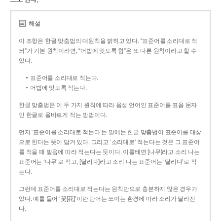
해설
이 조항은 한글 맞춤법의 대원칙을 밝히고 있다. “표준어를 소리대로 적
되”가 기본 원칙이라면, “어법에 맞도록 함”은 또 다른 원칙이라고 할 수
있다.
표준어를 소리대로 적는다.
어법에 맞도록 적는다.
한글 맞춤법은 이 두 가지 원칙에 따라 음성 언어인 표준어를 표음 문자
인 한글로 올바르게 적는 방법이다.
먼저 ‘표준어를 소리대로 적는다’는 말에는 한글 맞춤법이 표준어를 대상
으로 한다는 뜻이 담겨 있다. 그리고 ‘소리대로’ 적는다는 것은 그 표준어
를 적을 때 발음에 따라 적는다는 뜻이다. 이를테면 [나무]라고 소리 나는
표준어는 ‘나무’로 적고, [달리다]라고 소리 나는 표준어는 ‘달리다’로 적
는다.
그런데 표준어를 소리대로 적는다는 원칙만으로 충분하지 않은 경우가
있다. 예를 들어 ‘꽃[花]’이란 단어는 쓰이는 환경에 따라 소리가 달라진
다.