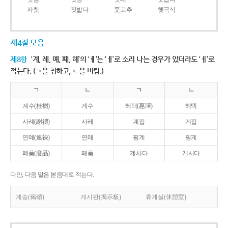
자칫
짓밟다
풋고추
햇곡식
제4절 모음
제8항
‘계, 례, 몌, 폐, 혜’의 ‘ㅖ’는 ‘ㅔ’로 소리 나는 경우가 있더라도 ‘ㅖ’로
적는다. (ㄱ을 취하고, ㄴ을 버림.)
ㄱ
ㄴ
ㄱ
ㄴ
계수(桂樹)
게수
혜택(惠澤)
헤택
사례(謝禮)
사레
계집
게집
연몌(連袂)
연메
핑계
핑게
폐품(廢品)
페품
계시다
게시다
다만, 다음 말은 본음대로 적는다.
게송(偈頌)
게시판(揭示板)
휴게실(休憩室)