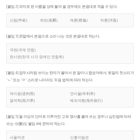
[붙임 2] 외자로 된 이름을 성에 붙여 쓸 경우에도 본음대로 적을 수 있다.
신립(申砬)
최린(崔麟)
채륜(蔡倫)
하륜(河崙)
[붙임 3] 준말에서 본음으로 소리 나는 것은 본음대로 적는다.
국련(국제 연합)
한시련(한국 시각 장애인 연합회)
[붙임 4] 접두사처럼 쓰이는 한자가 붙어서 된 말이나 합성어에서, 뒷말의 첫소리가
‘ㄴ’ 또는 ‘ㄹ’ 소리로 나더라도 두음 법칙에 따라 적는다.
역이용(逆利用)
연이율(年利率)
열역학(熱力學)
해외여행(海外旅行)
[붙임 5] 둘 이상의 단어로 이루어진 고유 명사를 붙여 쓰는 경우나 십진법에 따라
쓰는 수(數)도 붙임 4에 준하여 적는다.
서울여관
신흥이발관