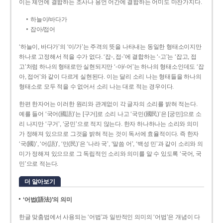
이는 체언에 결합하는 조사나 용언 어간에 결합하는 어미도 마찬가지다.
하늘이/바다가
잡아/접어
‘하늘이, 바다가’의 ‘이/가’는 주격의 뜻을 나타내는 동일한 형태소이지만
하나로 고정해서 적을 수가 없다. ‘잡-, 접-’에 결합하는 ‘-고’는 ‘잡고, 접
고’처럼 하나의 형태로만 실현되지만 ‘-아/-어’는 하나의 형태소인데도 ‘잡
아, 접어’와 같이 다르게 실현된다. 이는 달리 소리 나는 형태들을 하나의
형태소로 모두 적을 수 없어서 소리 나는 대로 적는 경우이다.
한편 한자어는 이러한 원리와 관계없이 각 글자의 소리를 밝혀 적는다.
예를 들어 ‘국어(國語)’는 [구거]로 소리 나고 ‘국민(國民)’은 [궁민]으로 소
리 나지만 ‘구거’, ‘궁민’으로 적지 않는다. 한자 하나하나는 소리와 의미
가 정해져 있으므로 그것을 밝혀 적는 것이 독서에 효율적이다. 즉 한자
‘국(國)’, ‘어(語)’, ‘민(民)’은 ‘나라 국’, ‘말씀 어’, ‘백성 민’과 같이 소리와 의
미가 정해져 있으므로 그 독립적인 소리와 의미를 알 수 있도록 ‘국어, 국
민’으로 적는다.
더 알아보기
‘어법(語法)’의 의미
한글 맞춤법에서 사용되는 ‘어법’과 일반적인 의미의 ‘어법’은 개념이 다