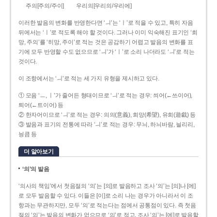
주의[주의/주이]
우리의[우리의/우리에]
이러한 발음의 변화를 반영한다면 ‘ㅢ’는 ‘ㅣ’로 적을 수 있고, 특히 자음
뒤에서는 ‘ㅣ’로 적도록 해야 할 것이다. 그러나 이미 익숙해진 표기인 ‘희
망, 주의’를 ‘히망, 주이’로 적는 것은 공감하기 어렵고 발음의 변화를 표
기에 모두 반영할 수도 없으므로 ‘ㅢ’가 ‘ㅣ’로 소리 나더라도 ‘ㅢ’로 적는
것이다.
이 조항에서는 ‘ㅢ’로 적는 세 가지 유형을 제시하고 있다.
① 모음 ‘ㅡ, ㅣ’가 줄어든 형태이므로 ‘ㅢ’로 적는 경우: 씌어(←쓰이어),
틔어(←트이어) 등
② 한자어이므로 ‘ㅢ’로 적는 경우: 의의(意義), 희망(希望), 유희(遊戱) 등
③ 발음과 표기의 전통에 따라 ‘ㅢ’로 적는 경우: 무늬, 하늬바람, 늴리리,
닁큼 등
더 알아보기
‘의’의 발음
‘의사의 책임’에서 첫음절의 ‘의’는 [의]로 발음하고 조사 ‘의’는 [의]나 [에]
로 모두 발음할 수 있다. 이들은 [이]로 소리 나는 경우가 아니라서 이 조
항과는 무관하지만, 모두 ‘의’로 적는다는 점에서 공통점이 있다. 즉 첫음
절의 ‘의’는 발음의 변화가 없으므로 ‘의’로 적고, 조사 ‘의’는 [에]로 발음할