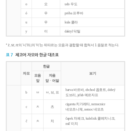
o
오
udo 우도
ó
우
próba 프루바
u
우
kula 쿨라
y
이
daktyl 닥틸
* ż, sz, rz의 '시'와 j의 '이'는 뒤따르는 모음과 결합할 때 합쳐서 1 음절로 적는다.
표 7
체코어 자모와 한글 대조표
한글
자모
보기
모음
자음
앞
앞ㆍ어말
barva 바르바, obchod 옵호트, dobrý
b
ㅂ
ㅂ, 브, 프
도브리, jeřab 예르자프
cigareta 치가레타, nemocnice
c
ㅊ
츠
네모츠니체, nemoc 네모츠
čapek 차페크, kulečnik 쿨레치니크,
č
ㅊ
치
míč 미치