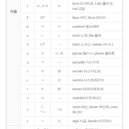
lacrar 라크라르, Lulio 룰리오,
l
ㄹ, ㄹㄹ
ㄹ
ocal 오칼
자음
ll
이*
―
llama 야마, lluvia 유비아
m
ㅁ
ㅁ
membrete 멤브레테
n
ㄴ
ㄴ
noche 노체, flan 플란
ñ
니*
―
ñoñez 뇨녜스, mañana 마냐나
p
ㅍ
ㅂ, 프
pepsina 펩시나, plantón 플란톤
q
ㅋ
―
quisquilla 키스키야
r
ㄹ
르
rascador 라스카도르
s
ㅅ
스
sastreria 사스트레리아
t
ㅌ
트
tetraetro 테트라에트로
v
ㅂ
―
viudedad 비우데다드
ㅅ,
xenón 세논, laxante 락산테, yuxta
x
ㄱ스
ㄱㅅ
육스타
z
ㅅ
스
zagal 사갈, liquidez 리키데스