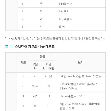
u
우
bunda 분더
ú
우
hús 후시
ü
위
füst 퓌슈트
ű
위
fű 퓌
* ny, s, j, ly의 ‘니, 시, 이, 이’는 뒤따르는 모음과 결합할 때 합쳐서 1 음절로 적는다.
표 11
스웨덴어 자모와 한글 대조표
한글
자모
보기
모음
자음
앞
앞ㆍ어말
b
ㅂ
ㅂ, 브
bal 발, snabbt 스납트, Jacob 야코브
Carlsson 칼손, Celsius 셀시우스,
c
ㅋ, ㅅ
ㄱ
Ericson 에릭손
ch
시*
크
charm 샤름, och 오크
dag 다그, dricka 드리카, Halmstad
d
ㄷ
드
할름스타드