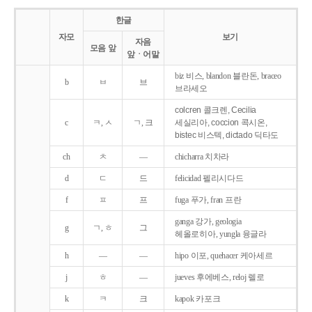
한글
자모
보기
자음
모음 앞
앞ㆍ어말
biz 비스, blandon 블란돈, braceo
b
ㅂ
브
브라세오
colcren 콜크렌, Cecilia
c
ㅋ, ㅅ
ㄱ, 크
세실리아, coccion 콕시온,
bistec 비스텍, dictado 딕타도
ch
ㅊ
―
chicharra 치차라
d
ㄷ
드
felicidad 펠리시다드
f
ㅍ
프
fuga 푸가, fran 프란
ganga 강가, geologia
g
ㄱ, ㅎ
그
헤올로히아, yungla 융글라
h
―
―
hipo 이포, quehacer 케아세르
j
ㅎ
―
jueves 후에베스, reloj 렐로
k
ㅋ
크
kapok 카포크