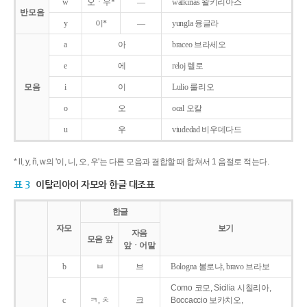
w
오ㆍ우*
―
walkirias 왈키리아스
반모음
y
이*
―
yungla 융글라
a
아
braceo 브라세오
e
에
reloj 렐로
모음
i
이
Lulio 룰리오
o
오
ocal 오칼
u
우
viudedad 비우데다드
* ll, y, ñ, w의 '이, 니, 오, 우'는 다른 모음과 결합할 때 합쳐서 1 음절로 적는다.
표 3
이탈리아어 자모와 한글 대조표
한글
자모
보기
자음
모음 앞
앞ㆍ어말
b
ㅂ
브
Bologna 볼로냐, bravo 브라보
Como 코모, Sicilia 시칠리아,
c
ㅋ, ㅊ
크
Boccaccio 보카치오,