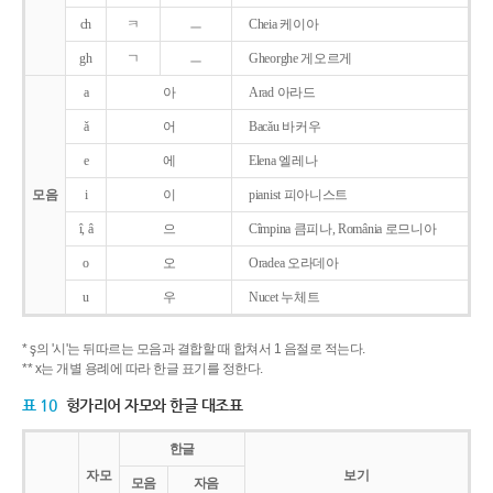
ch
ㅋ
ㅡ
Cheia 케이아
gh
ㄱ
ㅡ
Gheorghe 게오르게
a
아
Arad 아라드
ǎ
어
Bacǎu 바커우
e
에
Elena 엘레나
모음
i
이
pianist 피아니스트
î, â
으
Cîmpina 큼피나, România 로므니아
o
오
Oradea 오라데아
u
우
Nucet 누체트
* ş의 '시'는 뒤따르는 모음과 결합할 때 합쳐서 1 음절로 적는다.
** x는 개별 용례에 따라 한글 표기를 정한다.
표 10
헝가리어 자모와 한글 대조표
한글
자모
보기
모음
자음