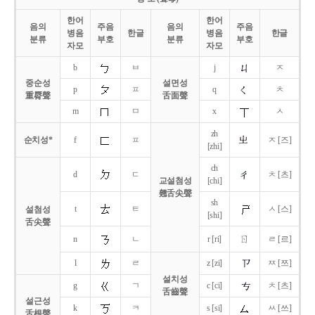
한어
한어
음의
주음
음의
주음
병음
한글
병음
한글
분류
부호
분류
부호
자모
자모
b
ㅂ
j
ㅈ
중순성
설면성
p
ㅍ
q
ㅊ
重脣聲
舌面聲
m
ㅁ
x
ㅅ
zh
순치성*
f
ㅍ
ㅈ [즈]
[zhi]
ch
d
ㄷ
ㅊ [츠]
교설첨성
[chi]
翹舌尖聲
sh
t
ㅌ
ㅅ [스]
설첨성
[shi]
舌尖聲
ㄖ
n
ㄴ
r [ri]
ㄹ [르]
l
ㄹ
z [zi]
ㅉ [쯔]
설치성
g
ㄱ
c [ci]
ㅊ [츠]
舌齒聲
설근성
k
ㅋ
s [si]
ㅆ [쓰]
舌根聲