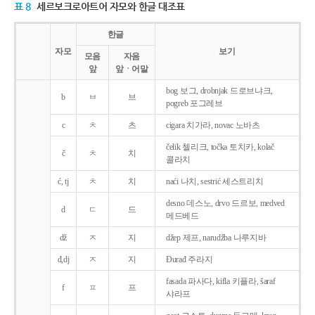
표 8
세르보크로아트어 자모와 한글 대조표
한글
자모
보기
모음
자음
앞
앞ㆍ어말
bog 보그, drobnjak 드로브냐크,
b
ㅂ
브
pogreb 포그레브
c
ㅊ
츠
cigara 치가라, novac 노바츠
čelik 첼리크, točka 토치카, kolač
č
ㅊ
치
콜라치
ć, tj
ㅊ
치
naći 나치, sestrić 세스트리치
desno 데스노, drvo 드르보, medved
d
ㄷ
드
메드베드
dž
ㅈ
지
džep 제프, narudžba 나루지바
đ,dj
ㅈ
지
Ðurađ 주라지
fasada 파사다, kifla 키플라, šaraf
f
ㅍ
프
샤라프