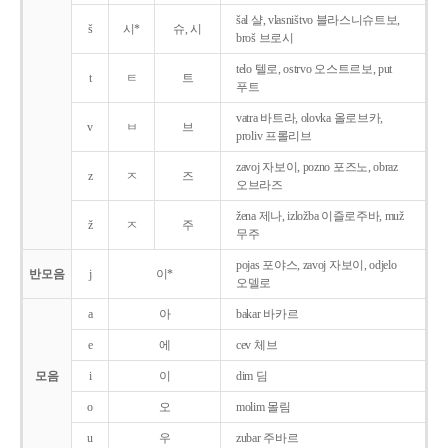
šal 샬, vlasništvo 블라스니슈트보,
š
시*
슈, 시
broš 브로시
telo 텔로, ostrvo 오스트르보, put
t
ㅌ
트
푸트
vatra 바트라, olovka 올로브카,
v
ㅂ
브
proliv 프롤리브
zavoj 자보이, pozno 포즈노, obraz
z
ㅈ
즈
오브라즈
žena 제나, izložba 이즐로주바, muž
ž
ㅈ
주
무주
pojas 포야스, zavoj 자보이, odjelo
반모음
j
이*
오델로
a
아
bakar 바카르
e
에
cev 체브
모음
i
이
dim 딤
o
오
molim 몰림
u
우
zubar 주바르