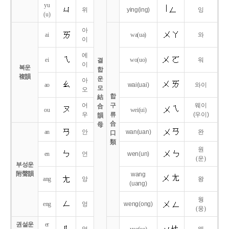
yu
위
ying
(ing)
잉
(u)
아
ai
wa
(ua)
와
이
에
ei
wo
(uo)
워
결
이
복운
합
複韻
운
아
ao
wai
(uai)
와이
모
오
합
結
어
구
웨이
合
ou
wei
(ui)
우
류
(우이)
韻
合
母
an
안
wan
(uan)
완
口
類
원
en
언
wen
(un)
(운)
부성운
附聲韻
wang
ang
앙
왕
(uang)
웡
eng
엉
weng
(ong)
(웅)
권설운
er