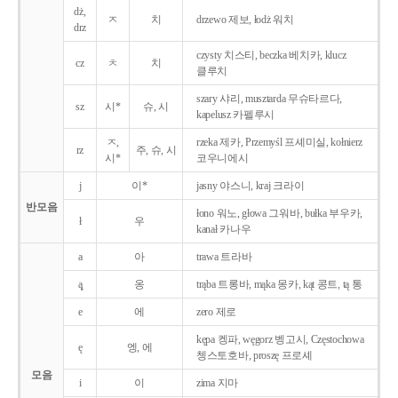
dż,
ㅈ
치
drzewo 제보, łodż 워치
drz
czysty 치스티, beczka 베치카, klucz
cz
ㅊ
치
클루치
szary 샤리, musztarda 무슈타르다,
sz
시*
슈, 시
kapelusz 카펠루시
ㅈ,
rzeka 제카, Przemyśl 프셰미실, kołnierz
rz
주, 슈, 시
시*
코우니에시
j
이*
jasny 야스니, kraj 크라이
반모음
łono 워노, głowa 그워바, bułka 부우카,
ł
우
kanał 카나우
a
아
trawa 트라바
ą̨
옹
trąba 트롱바, mąka 몽카, kąt 콩트, tą 통
e
에
zero 제로
kępa 켕파, węgorz 벵고시, Częstochowa
ę
엥, 에
쳉스토호바, proszę 프로셰
모음
i
이
zima 지마