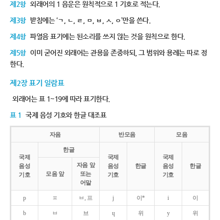
제2항
외래어의 1 음운은 원칙적으로 1 기호로 적는다.
제3항
받침에는 ‘ㄱ, ㄴ, ㄹ, ㅁ, ㅂ, ㅅ, ㅇ’만을 쓴다.
제4항
파열음 표기에는 된소리를 쓰지 않는 것을 원칙으로 한다.
제5항
이미 굳어진 외래어는 관용을 존중하되, 그 범위와 용례는 따로 정
한다.
제2장 표기 일람표
외래어는 표 1~19에 따라 표기한다.
표 1
국제 음성 기호와 한글 대조표
자음
반모음
모음
한글
국제
국제
국제
자음 앞
음성
음성
한글
음성
한글
모음 앞
또는
기호
기호
기호
어말
p
ㅍ
ㅂ, 프
j
이*
i
이
b
ㅂ
브
ɥ
위
y
위