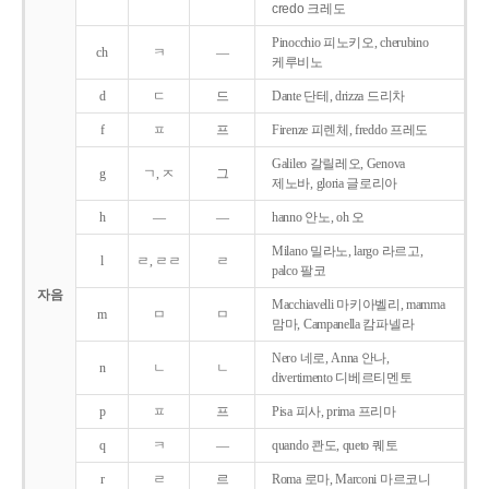
credo 크레도
Pinocchio 피노키오, cherubino
ch
ㅋ
―
케루비노
d
ㄷ
드
Dante 단테, drizza 드리차
f
ㅍ
프
Firenze 피렌체, freddo 프레도
Galileo 갈릴레오, Genova
g
ㄱ, ㅈ
그
제노바, gloria 글로리아
h
―
―
hanno 안노, oh 오
Milano 밀라노, largo 라르고,
l
ㄹ, ㄹㄹ
ㄹ
palco 팔코
자음
Macchiavelli 마키아벨리, mamma
m
ㅁ
ㅁ
맘마, Campanella 캄파넬라
Nero 네로, Anna 안나,
n
ㄴ
ㄴ
divertimento 디베르티멘토
p
ㅍ
프
Pisa 피사, prima 프리마
q
ㅋ
―
quando 콴도, queto 퀘토
r
ㄹ
르
Roma 로마, Marconi 마르코니