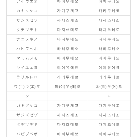
ア イ ウ エ オ
아 이 우 에 오
아 이 우 에 오
カ キ ク ケ コ
가 기 구 게 고
카 키 쿠 케 코
サ シ ス セ ソ
사 시 스 세 소
사 시 스 세 소
タ チ ツ テ ト
다 지 쓰 데 도
타 치 쓰 테 토
ナ ニ ヌ ネ ノ
나 니 누 네 노
나 니 누 네 노
ハ ヒ フ ヘ ホ
하 히 후 헤 호
하 히 후 헤 호
マ ミ ム メ モ
마 미 무 메 모
마 미 무 메 모
ヤ イ ユ エ ヨ
야 이 유 에 요
야 이 유 에 요
ラ リ ル レ ロ
라 리 루 레 로
라 리 루 레 로
ワ (ヰ) ウ (ヱ) ヲ
와 (이) 우 (에) 오
와 (이) 우 (에) 오
ン
ㄴ
ガ ギ グ ゲ ゴ
가 기 구 게 고
가 기 구 게 고
ザ ジ ズ ゼ ゾ
자 지 즈 제 조
자 지 즈 제 조
ダ ヂ ヅ デ ド
다 지 즈 데 도
다 지 즈 데 도
バ ビ ブ ベ ボ
바 비 부 베 보
바 비 부 베 보