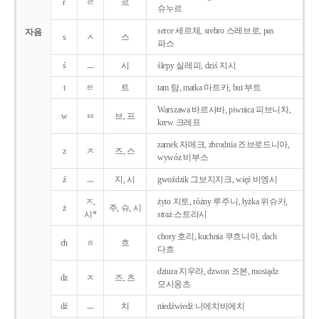
r
ㄹ
르
슈누르
serce 세르체, srebro 스레브로, pas
자음
s
ㅅ
스
파스
ś
ㅡ
시
ślepy 실레피, dziś 지시
t
ㅌ
트
tam 탐, matka 마트카, but 부트
Warszawa 바르샤바, piwnica 피브니차,
w
ㅂ
브, 프
krew 크레프
zamek 자메크, zbrodnia 즈브로드니아,
z
ㅈ
즈, 스
wywóz 비부스
ź
ㅡ
지, 시
gwoździk 그보지지크, więź 비엥시
ㅈ,
żyto 지토, różny 루주니, łyżka 위슈카,
ż
주, 슈, 시
시*
straż 스트라시
chory 호리, kuchnia 쿠흐니아, dach
ch
ㅎ
흐
다흐
dziura 지우라, dzwon 즈본, mosiądz
dz
ㅈ
즈, 츠
모시옹츠
dź
ㅡ
치
niedźwiedź 니에치비에치