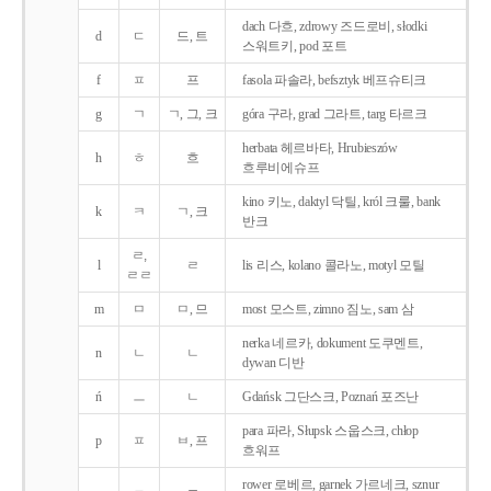
dach 다흐, zdrowy 즈드로비, słodki
d
ㄷ
드, 트
스워트키, pod 포트
f
ㅍ
프
fasola 파솔라, befsztyk 베프슈티크
g
ㄱ
ㄱ, 그, 크
góra 구라, grad 그라트, targ 타르크
herbata 헤르바타, Hrubieszów
h
ㅎ
흐
흐루비에슈프
kino 키노, daktyl 닥틸, król 크룰, bank
k
ㅋ
ㄱ, 크
반크
ㄹ,
l
ㄹ
lis 리스, kolano 콜라노, motyl 모틸
ㄹㄹ
m
ㅁ
ㅁ, 므
most 모스트, zimno 짐노, sam 삼
nerka 네르카, dokument 도쿠멘트,
n
ㄴ
ㄴ
dywan 디반
ń
ㅡ
ㄴ
Gdańsk 그단스크, Poznań 포즈난
para 파라, Słupsk 스웁스크, chłop
p
ㅍ
ㅂ, 프
흐워프
rower 로베르, garnek 가르네크, sznur