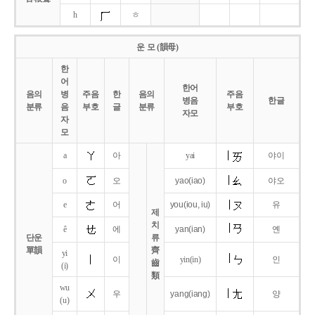
h
ㅎ
운 모 (韻母)
한
어
한어
음의
병
주음
한
음의
주음
병음
한글
분류
음
부호
글
분류
부호
자모
자
모
a
아
yai
야이
o
오
yao
(iao)
야오
e
어
you
(iou,
iu)
유
제
치
ê
에
yan
(ian)
옌
단운
류
單韻
齊
yi
이
yin(in)
인
齒
(i)
類
wu
우
yang
(iang)
양
(u)