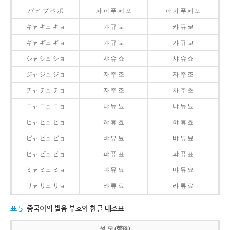
パ ピ プ ペ ポ
파 피 푸 페 포
파 피 푸 페 포
キャ キュ キョ
갸 규 교
캬 큐 쿄
ギャ ギュ ギョ
갸 규 교
갸 규 교
シャ シュ ショ
샤 슈 쇼
샤 슈 쇼
ジャ ジュ ジョ
자 주 조
자 주 조
チャ チュ チョ
자 주 조
차 추 초
ニャ ニュ ニョ
냐 뉴 뇨
냐 뉴 뇨
ヒャ ヒュ ヒョ
햐 휴 효
햐 휴 효
ビャ ビュ ビョ
뱌 뷰 뵤
뱌 뷰 뵤
ピャ ピュ ピョ
퍄 퓨 표
퍄 퓨 표
ミャ ミュ ミョ
먀 뮤 묘
먀 뮤 묘
リャ リュ リョ
랴 류 료
랴 류 료
표 5
중국어의 발음 부호와 한글 대조표
성 모 (聲母)