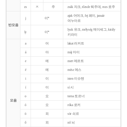
zs
ㅈ
주
zsák 자크, tőzsde 퇴주데, rozs 로주
ajak 어여크, fej 페이, január
j
이*
여누아르
반모음
lyuk 유크, mélység 메이셰그, király
ly
이*
키라이
a
어
lakat 러커트
á
아
máj 마이
e
에
mert 메르트
é
에
mész 메스
i
이
isten 이슈텐
í
이
sí 시
o
오
torna 토르너
모음
ó
오
róka 로커
ö
외
sör 쇠르
ő
외
nő 뇌