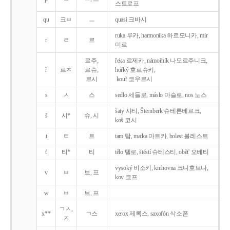
스트로프
qu
크ㅂ
ㅡ
quasi 크바시
ruka 루카, harmonika 하르모니카, mír
r
ㄹ
르
미르
르주,
řeka 르제카, námořník 나모르주니크,
ř
르ㅈ
르슈,
hořký 호르슈키,
르시
kouř 코우르시
s
ㅅ
스
sedlo 세들로, máslo 마슬로, nos 노스
šaty 샤티, Šternberk 슈테른베르크,
š
시*
슈, 시
koš 코시
t
ㅌ
트
tam 탐, matka 마트카, bolest 볼레스트
t'
티*
티
tělo 텔로, štěstí 슈테스티, obět' 오베티
vysoký 비소키, knihovna 크니호브나,
v
ㅂ
브, 프
kov 코프
w
ㅂ
브, 프
ㄱㅅ,
x**
ㄱ스
xerox 제록스, saxofón 삭소폰
ㅈ