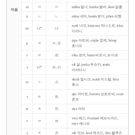
m
ㅁ
ㅁ
málna 말너, bomba 봄버, álom 알롬
자음
n
ㄴ
ㄴ
néma 네머, bunda 분더, pihen 피헨
nyak 녀크, hányszor 하니소르, irány
ny
니*
니
이라니
árpa 아르퍼, csipke 칩케, hónap
p
ㅍ
ㅂ, 프
호너프
r
ㄹ
르
róka 로커, barna 버르너, ár 아르
sál 샬, puska 푸슈카, aratás
s
시*
슈, 시
어러타시
alszik 얼시크, asztal 어스털, húsz
sz
ㅅ
스
후스
ajto 어이토, borotva 보로트버, csont
t
ㅌ
트
촌트
ty
ㅊ
치
atya 어처
vesz 베스, évszázad 에브사저드,
v
ㅂ
브
enyv 에니브
z
ㅈ
즈
zab 저브, kezd 케즈드, blúz 블루즈