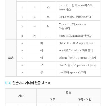
Sorrento 소렌토, asma 아스마,
s
ㅅ
스
sasso 사소
t
ㅌ
트
Torino 토리노, tranne 트란네
Vivace 비바체, manovra
v
ㅂ
브
마노브라
z
ㅊ
―
nozze 노체, mancanza 만칸차
a
아
abituro 아비투로, capra 카프라
e
에
erta 에르타, padrone 파드로네
모음
i
이
infamia 인파미아, manica 마니카
o
오
oblio 오블리오, poetica 포에티카
u
우
uva 우바, spuma 스푸마
표 4
일본어의 가나와 한글 대조표
한글
가나
어두
어중ㆍ어말