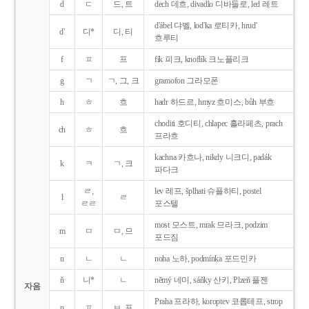
d
ㄷ
드, 트
dech 데흐, divadlo 디바들로, led 레트
d'ábel 댜벨, lod'ka 로티카, hrud'
d'
디*
디, 티
흐루티
f
ㅍ
프
fík 피크, knoflík 크노플리크
g
ㄱ
ㄱ, 그, 크
gramofon 그라모폰
h
ㅎ
흐
hadr 하드르, hmyz 흐미스, bůh 부흐
choditi 호디티, chlapec 흘라페츠, prach
ch
ㅎ
흐
프라흐
kachna 카흐나, nikdy 니크디, padák
k
ㅋ
ㄱ, 크
파다크
ㄹ,
lev 레프, šplhati 슈플하티, postel
l
ㄹ
ㄹㄹ
포스텔
most 모스트, mrak 므라크, podzim
m
ㅁ
ㅁ, 므
포드짐
n
ㄴ
ㄴ
noha 노하, podmínka 포드민카
ň
니*
ㄴ
němý 네미, sáňky 산키, Plzeň 플젠
자음
Praha 프라하, koroptev 코롭테프, strop
p
ㅍ
ㅂ, 프