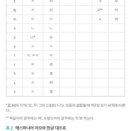
ʧ
ㅊ
치
u
우
ʤ
ㅈ
지
ə**
어
m
ㅁ
ㅁ
ɚ
어
n
ㄴ
ㄴ
ɲ
니*
뉴
ŋ
ㅇ
ㅇ
l
ㄹ, ㄹㄹ
ㄹ
r
ㄹ
르
h
ㅎ
흐
ç
ㅎ
히
x
ㅎ
흐
* [j], [w]의 '이'와 '오, 우', 그리고 [ɲ]의 '니'는 모음과 결합할 때 제3장 표기 세칙에 따른
다.
** 독일어의 경우에는 '에', 프랑스어의 경우에는 '으'로 적는다.
표 2
에스파냐어 자모와 한글 대조표