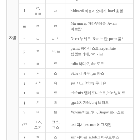
ㄹ,
l
ㄹ
bibliotecǎ 비블리오테커, hotel 호텔
ㄹㄹ
Maramureş 마라무레슈, Avram
m
ㅁ
ㅁ
아브람
자음
n
ㄴ
ㄴ, 느
Nucet 누체트, Bran 브란, pumn 품느
pianist 피아니스트, septembrie
p
ㅍ
ㅂ, 프
셉템브리에, cap 카프
r
ㄹ
르
radio 라디오, dor 도르
s
ㅅ
스
Sibiu 시비우, pas 파스
ş
시*
슈
şag 샤그, Mureş 무레슈
t
ㅌ
트
telefonist 텔레포니스트, bilet 빌레트
ţ
ㅊ
츠
ţigarǎ 치가러, braţ 브라츠
v
ㅂ
브
Victoria 빅토리아, Braşov 브라쇼브
ㄱㅅ,
크스,
x**
taxi 탁시, examen 에그자멘
그ㅈ
ㄱ스
z
ㅈ
즈
ziar 지아르, autobuz 아우토부즈