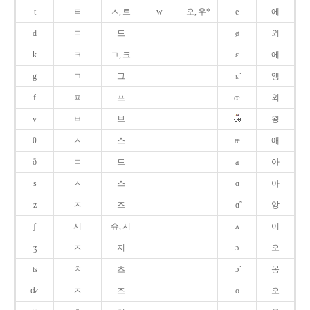
t
ㅌ
ㅅ, 트
w
오, 우*
e
에
d
ㄷ
드
ø
외
k
ㅋ
ㄱ, 크
ɛ
에
g
ㄱ
그
ɛ̃
앵
f
ㅍ
프
œ
외
v
ㅂ
브
욍
θ
ㅅ
스
æ
애
ð
ㄷ
드
a
아
s
ㅅ
스
ɑ
아
z
ㅈ
즈
ɑ̃
앙
ʃ
시
슈, 시
ʌ
어
ʒ
ㅈ
지
ɔ
오
ʦ
ㅊ
츠
ɔ̃
옹
ʣ
ㅈ
즈
o
오