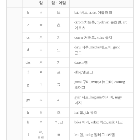
앞
앞ㆍ어말
b
ㅂ
브
bab 버브, ablak 어블러크
citrom 치트롬, nyolcvan 뇰츠번, arc
c
ㅊ
츠
어르츠
cs
ㅊ
치
csavar 처버르, kulcs 쿨치
daru 더루, medve 메드베, gond
d
ㄷ
드
곤드
dzs
ㅈ
지
dzsem 젬
f
ㅍ
프
elfog 엘포그
gumi 구미, nyugta 뉴그터, csomag
g
ㄱ
그
초머그
gyár 자르, hagyma 허지머, nagy
gy
ㅈ
지
너지
h
ㅎ
흐
hal 헐, juh 유흐
k
ㅋ
ㄱ, 크
béka 베커, keksz 켁스, szék 세크
ㄹ,
l
ㄹ
len 렌, meleg 멜레그, dél 델
ㄹㄹ