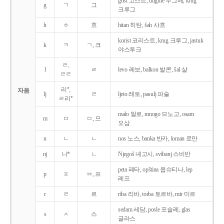
gost 고스트, dugme 두그메, krug
g
ㄱ
그
크루그
h
ㅎ
흐
hitan 히탄, šah 샤흐
korist 코리스트, krug 크루그, jastuk
k
ㅋ
ㄱ, 크
야스투크
ㄹ,
l
ㄹ
levo 레보, balkon 발콘, šal 샬
ㄹㄹ
리*,
자음
lj
ㄹ
ljeto 레토, pasulj 파술
ㄹ리*
malo 말로, mnogo 므노고, osam
m
ㅁ
ㅁ, 므
오삼
n
ㄴ
ㄴ
nos 노스, banka 반카, loman 로만
nj
니*
ㄴ
Njegoš 녜고시, svibanj 스비반
peta 페타, opština 옵슈티나, lep
p
ㅍ
ㅂ, 프
레프
r
ㄹ
르
riba 리바, torba 토르바, mir 미르
sedam 세담, posle 포슬레, glas
s
ㅅ
스
글라스