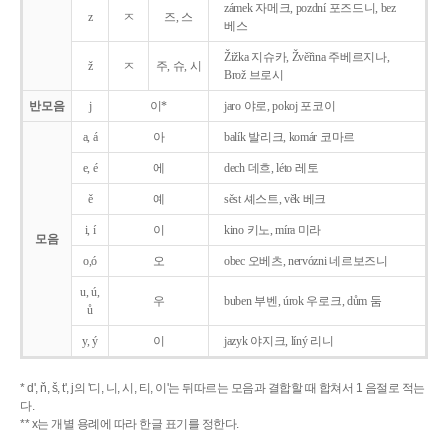
zámek 자메크, pozdní 포즈드니, bez
z
ㅈ
즈, 스
베스
Žižka 지슈카, Žvěřina 주베르지나,
ž
ㅈ
주, 슈, 시
Brož 브로시
반모음
j
이*
jaro 야로, pokoj 포코이
a, á
아
balík 발리크, komár 코마르
e, é
에
dech 데흐, léto 레토
ě
예
sěst 셰스트, věk 베크
i, í
이
kino 키노, míra 미라
모음
o,ó
오
obec 오베츠, nervózni 네르보즈니
u, ú,
우
buben 부벤, úrok 우로크, dům 둠
ů
y, ý
이
jazyk
야지크, líný 리니
* d', ň, š, t', j의 '디, 니, 시, 티, 이'는 뒤따르는 모음과 결합할 때 합쳐서 1 음절로 적는
다.
** x는 개별 용례에 따라 한글 표기를 정한다.