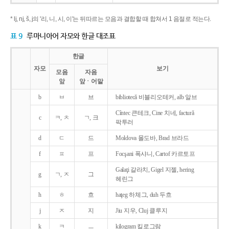
* lj, nj, š, j의 '리, 니, 시, 이'는 뒤따르는 모음과 결합할 때 합쳐서 1 음절로 적는다.
표 9
루마니아어 자모와 한글 대조표
한글
자모
보기
모음
자음
앞
앞ㆍ어말
b
ㅂ
브
bibliotecǎ 비블리오테커, alb 알브
Cîntec 큰테크, Cine 치네, facturǎ
c
ㅋ, ㅊ
ㄱ, 크
팍투러
d
ㄷ
드
Moldova 몰도바, Brad 브라드
f
ㅍ
프
Focşani 폭샤니, Cartof 카르토프
Galaţi 갈라치, Gigel 지젤, hering
g
ㄱ, ㅈ
그
헤린그
h
ㅎ
흐
haţeg 하체그, duh 두흐
j
ㅈ
지
Jiu 지우, Cluj 클루지
k
ㅋ
ㅡ
kilogram 킬로그람