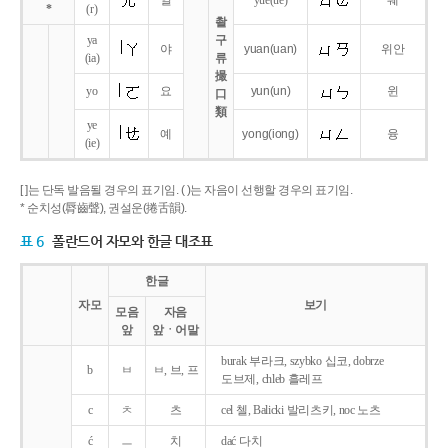
얼
yue
(ue)
웨
*
(r)
촬
ya
구
야
yuan
(uan)
위안
(ia)
류
撮
yo
요
yun
(un)
윈
口
類
ye
예
yong
(iong)
융
(ie)
[ ]는 단독 발음될 경우의 표기임. ( )는 자음이 선행할 경우의 표기임.
* 순치성(脣齒聲), 권설운(捲舌韻).
표 6
폴란드어 자모와 한글 대조표
한글
자모
보기
모음
자음
앞
앞ㆍ어말
burak 부라크, szybko 십코, dobrze
b
ㅂ
ㅂ, 브, 프
도브제, chleb 흘레프
c
ㅊ
츠
cel 첼, Balicki 발리츠키, noc 노츠
ć
ㅡ
치
dać 다치