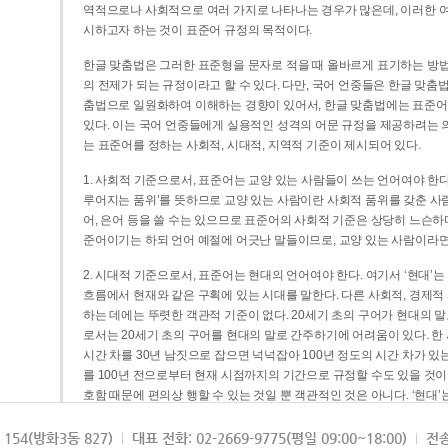
역적으로나 사회적으로 여러 가지로 나타나는 경우가 많은데, 이러한 여
시하고자 하는 것이 표준어 규정의 목적이다.
한글 맞춤법은 그러한 표준형을 문자로 적을 때 올바르게 표기하는 방법
의 전제가 되는 규정이라고 할 수 있다. 다만, 국어 언중들은 한글 맞춤
춤법으로 일원화하여 이해하는 경향이 있어서, 한글 맞춤법에는 표준어
있다. 이는 국어 언중들에게 실용적인 성격의 어문 규정을 제공하려는 
는 표준어를 정하는 사회적, 시대적, 지역적 기준이 제시되어 있다.
1. 사회적 기준으로서, 표준어는 교양 있는 사람들이 쓰는 언어여야 한다
루어지는 품위’를 뜻하므로 교양 있는 사람이란 사회적 품위를 갖춘 사람
어, 은어 등을 쓸 수는 있으므로 표준어의 사회적 기준은 상당히 느슨하다고
준어이기는 하되 언어 예절에 어긋난 말들이므로, 교양 있는 사람이라면
2. 시대적 기준으로서, 표준어는 현대의 언어여야 한다. 여기서 ‘현대
흐름에서 현재와 같은 구획에 있는 시대를 말한다. 다른 사회적, 경제적
하는 데에는 뚜렷한 객관적 기준이 없다. 20세기 초의 구어가 현대의 말
로서는 20세기 초의 구어를 현대의 말로 간주하기에 어려움이 있다. 한
시간 차를 30년 남짓으로 잡으면 넉넉잡아 100년 정도의 시간 차가 있
를 100년 전으로부터 현재 시점까지의 기간으로 규정할 수도 있을 것이다
호함 때문에 편의상 행할 수 있는 것일 뿐 객관적인 것은 아니다. ‘현대
3. 지역적 기준으로서, 표준어는 서울말이어야 한다. 이는 표준어의 공
154(방화3동 827)
대표 전화: 02-2669-9775(평일 09:00~18:00)
전송