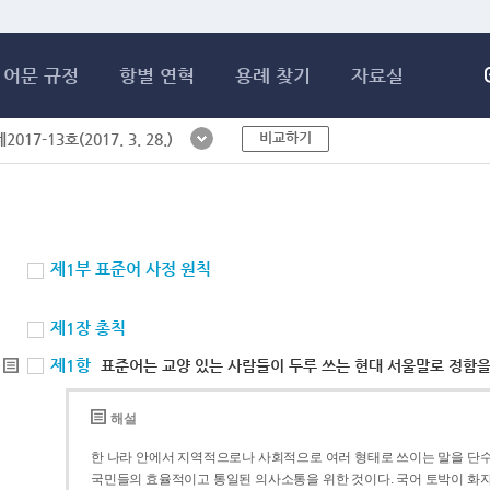
메인콘텐츠 바로가기
어문 규정
항별 연혁
용례 찾기
자료실
비교하기
017-13호(2017. 3. 28.)
제1부 표준어 사정 원칙
제1장 총칙
제1항
표준어는 교양 있는 사람들이 두루 쓰는 현대 서울말로 정함을
해설
한 나라 안에서 지역적으로나 사회적으로 여러 형태로 쓰이는 말을 단수
국민들의 효율적이고 통일된 의사소통을 위한 것이다. 국어 토박이 화자