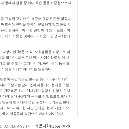
러 형태나 발음 중 하나 혹은 둘을 표준형으로 제
을 규정한 것이므로, 표준어 규정은 한글 맞춤법
법과 표준어 규정을 뚜렷이 구별하지 않고 한글 맞
 규정에 귀속되어야 할 만한 예가 많이 포함되어
의도에서 비롯된 것이다. 이 표준어 규정 제1항에
. 교양이란 ‘학문, 지식, 사회생활을 바탕으로 이
을 말한다. 물론 교양 있는 사람이라도 비어, 속
 할 수 있다. 그러나 비어, 속어, 은어 등은 표
 사용을 자제하여야 하는 말들이다.
’는 단순히 시간적으로 현재란 뜻이 아니라 역사적
 시대 구분과는 달리 언어 사용에서 현대를 구분
로 간주되곤 하나, 21세기가 상당히 진행된 현재
 시대에 최대 4세대가 공존할 수 있으므로 세대 간
는 말들이 한 시대에 쓰일 수 있다. 그러므로 현대
. 그러나 이러한 시간 인식은 ‘현대’ 개념의 모
’는 국어 언중들의 직관으로 이해하여야 한다.
용어적 성격을 가장 크게 드러내 주는 기준이다.
: 02-2669-9737
개발지원(Open API)