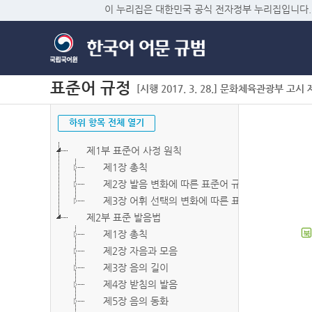
이 누리집은 대한민국 공식 전자정부 누리집입니다.
표준어 규정
[시행 2017. 3. 28.] 문화체육관광부 고시 제2
하위 항목 전체 열기
제1부 표준어 사정 원칙
제1장 총칙
제2장 발음 변화에 따른 표준어 규정
제3장 어휘 선택의 변화에 따른 표준어 규정
제2부 표준 발음법
제1장 총칙
북
제2장 자음과 모음
제3장 음의 길이
제4장 받침의 발음
제5장 음의 동화