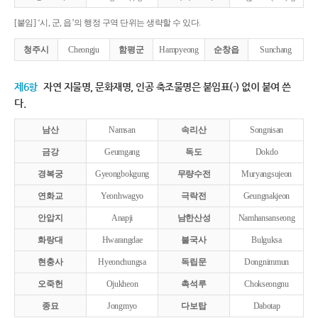
[붙임] ‘시, 군, 읍’의 행정 구역 단위는 생략할 수 있다.
청주시
Cheongju
함평군
Hampyeong
순창읍
Sunchang
제6항
자연 지물명, 문화재명, 인공 축조물명은 붙임표(-) 없이 붙여 쓴
다.
남산
Namsan
속리산
Songnisan
금강
Geumgang
독도
Dokdo
경복궁
Gyeongbokgung
무량수전
Muryangsujeon
연화교
Yeonhwagyo
극락전
Geungnakjeon
안압지
Anapji
남한산성
Namhansanseong
화랑대
Hwarangdae
불국사
Bulguksa
현충사
Hyeonchungsa
독립문
Dongnimmun
오죽헌
Ojukheon
촉석루
Chokseongnu
종묘
Jongmyo
다보탑
Dabotap