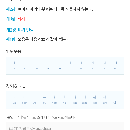
제2항
로마자 이외의 부호는 되도록 사용하지 않는다.
제3항
삭제
제2장 표기 일람
제1항
모음은 다음 각호와 같이 적는다.
1. 단모음
ㅏ
ㅓ
ㅗ
ㅜ
ㅡ
ㅣ
ㅐ
ㅔ
ㅚ
ㅟ
a
eo
o
u
eu
i
ae
e
oe
wi
2. 이중 모음
ㅑ
ㅕ
ㅛ
ㅠ
ㅒ
ㅖ
ㅘ
ㅙ
ㅝ
ㅞ
ㅢ
ya
yeo
yo
yu
yae
ye
wa
wae
wo
we
ui
[붙임 1] ‘ㅢ’는 ‘ㅣ’로 소리 나더라도 ui로 적는다.
(보기) 광희문 Gwanghuimun