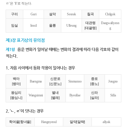
ㄹ’은 ‘ll’로 적는다.
구리
Guri
설악
Seorak
칠곡
Chilgok
대관령
Daegwallyeon
임실
Imsil
울릉
Ulleung
[대괄령]
g
제3장 표기상의 유의점
제1항
음운 변화가 일어날 때에는 변화의 결과에 따라 다음 각호와 같이
적는다.
1. 자음 사이에서 동화 작용이 일어나는 경우
백마
신문로
종로
Baengma
Sinmunno
Jongno
[뱅마]
[신문노]
[종노]
왕십리
별내
신라
Wangsimni
Byeollae
Silla
[왕심니]
[별래]
[실라]
2. ‘ㄴ, ㄹ’이 덧나는 경우
학여울[항녀울]
Hangnyeoul
알약[알략]
allyak