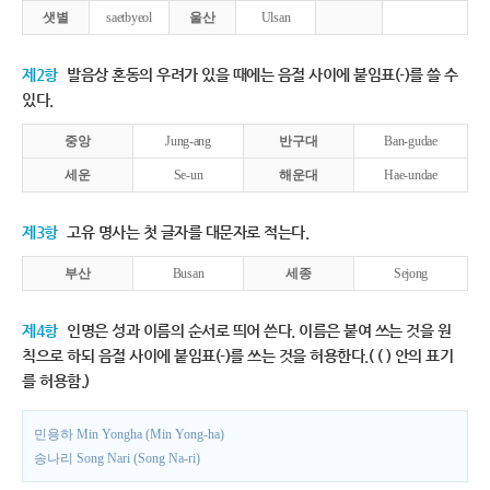
샛별
saetbyeol
울산
Ulsan
제2항
발음상 혼동의 우려가 있을 때에는 음절 사이에 붙임표(-)를 쓸 수
있다.
중앙
Jung-ang
반구대
Ban-gudae
세운
Se-un
해운대
Hae-undae
제3항
고유 명사는 첫 글자를 대문자로 적는다.
부산
Busan
세종
Sejong
제4항
인명은 성과 이름의 순서로 띄어 쓴다. 이름은 붙여 쓰는 것을 원
칙으로 하되 음절 사이에 붙임표(-)를 쓰는 것을 허용한다.( ( ) 안의 표기
를 허용함.)
민용하 Min Yongha (Min Yong-ha)
송나리 Song Nari (Song Na-ri)