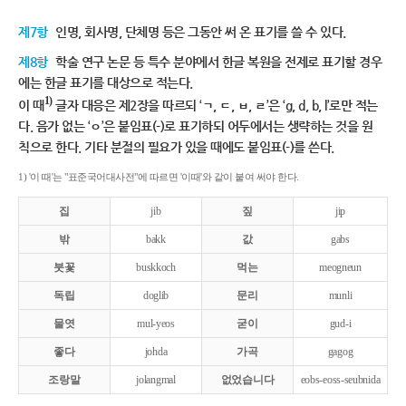
제7항
인명, 회사명, 단체명 등은 그동안 써 온 표기를 쓸 수 있다.
제8항
학술 연구 논문 등 특수 분야에서 한글 복원을 전제로 표기할 경우
에는 한글 표기를 대상으로 적는다.
1)
이 때
글자 대응은 제2장을 따르되 ‘ㄱ, ㄷ, ㅂ, ㄹ’은 ‘g, d, b, l’로만 적는
다. 음가 없는 ‘ㅇ’은 붙임표(-)로 표기하되 어두에서는 생략하는 것을 원
칙으로 한다. 기타 분절의 필요가 있을 때에도 붙임표(-)를 쓴다.
1) '이 때'는 "표준국어대사전"에 따르면 '이때'와 같이 붙여 써야 한다.
집
jib
짚
jip
밖
bakk
값
gabs
붓꽃
buskkoch
먹는
meogneun
독립
doglib
문리
munli
물엿
mul-yeos
굳이
gud-i
좋다
johda
가곡
gagog
조랑말
jolangmal
없었습니다
eobs-eoss-seubnida