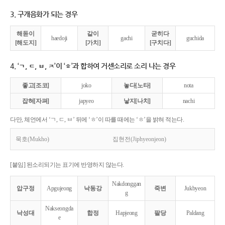
3. 구개음화가 되는 경우
해돋이
같이
굳히다
haedoji
gachi
guchida
[해도지]
[가치]
[구치다]
4. ‘ㄱ, ㄷ, ㅂ, ㅈ’이 ‘ㅎ’과 합하여 거센소리로 소리 나는 경우
좋고[조코]
joko
놓다[노타]
nota
잡혀[자펴]
japyeo
낳지[나치]
nachi
다만, 체언에서 ‘ㄱ, ㄷ, ㅂ’ 뒤에 ‘ㅎ’이 따를 때에는 ‘ㅎ’을 밝혀 적는다.
묵호(Mukho)
집현전(Jiphyeonjeon)
[붙임] 된소리되기는 표기에 반영하지 않는다.
Nakdonggan
압구정
Apgujeong
낙동강
죽변
Jukbyeon
g
Nakseongda
낙성대
합정
Hapjeong
팔당
Paldang
e