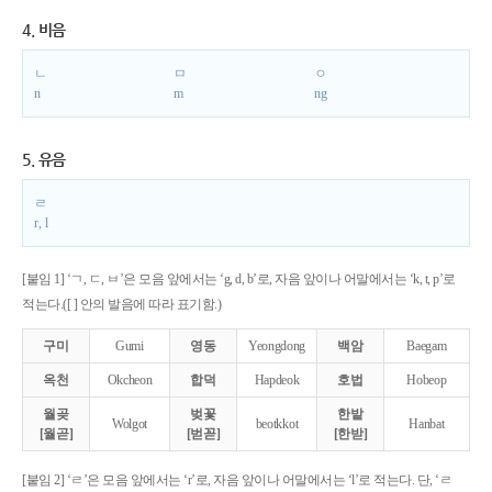
4. 비음
ㄴ
ㅁ
ㅇ
n
m
ng
5. 유음
ㄹ
r, l
[붙임 1] ‘ㄱ, ㄷ, ㅂ’은 모음 앞에서는 ‘g, d, b’로, 자음 앞이나 어말에서는 ‘k, t, p’로
적는다.([ ] 안의 발음에 따라 표기함.)
구미
Gumi
영동
Yeongdong
백암
Baegam
옥천
Okcheon
합덕
Hapdeok
호법
Hobeop
월곶
벚꽃
한밭
Wolgot
beotkkot
Hanbat
[월곧]
[벋꼳]
[한받]
[붙임 2] ‘ㄹ’은 모음 앞에서는 ‘r’로, 자음 앞이나 어말에서는 ‘l’로 적는다. 단, ‘ㄹ