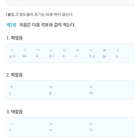
[붙임 2] 장모음의 표기는 따로 하지 않는다.
제2항
자음은 다음 각호와 같이 적는다.
1. 파열음
ㄱ
ㄲ
ㅋ
ㄷ
ㄸ
ㅌ
ㅂ
ㅃ
ㅍ
g, k
kk
k
d, t
tt
t
b, p
pp
p
2. 파찰음
ㅈ
ㅉ
ㅊ
j
jj
ch
3. 마찰음
ㅅ
ㅆ
ㅎ
s
ss
h