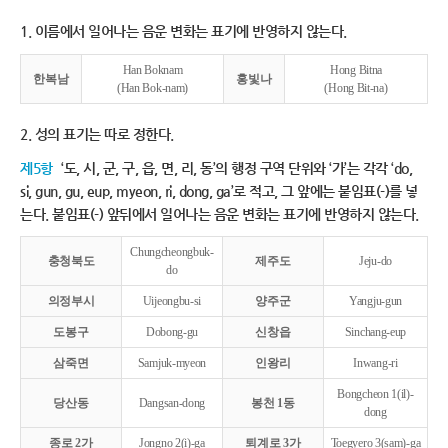
1. 이름에서 일어나는 음운 변화는 표기에 반영하지 않는다.
Han Boknam
Hong Bitna
한복남
홍빛나
(Han Bok-nam)
(Hong Bit-na)
2. 성의 표기는 따로 정한다.
제5항
‘도, 시, 군, 구, 읍, 면, 리, 동’의 행정 구역 단위와 ‘가’는 각각 ‘do,
si, gun, gu, eup, myeon, ri, dong, ga’로 적고, 그 앞에는 붙임표(-)를 넣
는다. 붙임표(-) 앞뒤에서 일어나는 음운 변화는 표기에 반영하지 않는다.
Chungcheongbuk-
충청북도
제주도
Jeju-do
do
의정부시
Uijeongbu-si
양주군
Yangju-gun
도봉구
Dobong-gu
신창읍
Sinchang-eup
삼죽면
Samjuk-myeon
인왕리
Inwang-ri
Bongcheon 1(il)-
당산동
Dangsan-dong
봉천 1동
dong
종로 2가
Jongno 2(i)-ga
퇴계로 3가
Toegyero 3(sam)-ga