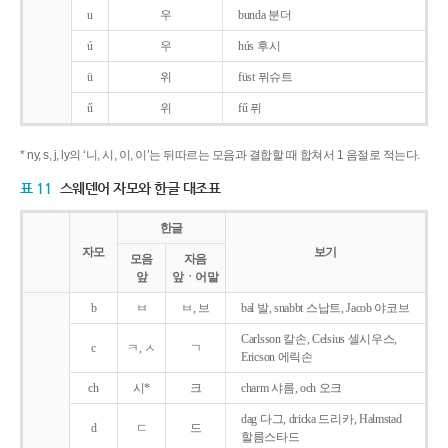
u
우
bunda 분더
ú
우
hús 후시
ü
위
füst 퓌슈트
ű
위
fű 퓌
* ny, s, j, ly의 ‘니, 시, 이, 이’는 뒤따르는 모음과 결합할 때 합쳐서 1 음절로 적는다.
표 11
스웨덴어 자모와 한글 대조표
한글
자모
보기
모음
자음
앞
앞ㆍ어말
b
ㅂ
ㅂ, 브
bal 발, snabbt 스납트, Jacob 야코브
Carlsson 칼손, Celsius 셀시우스,
c
ㅋ, ㅅ
ㄱ
Ericson 에릭손
ch
시*
크
charm 샤름, och 오크
dag 다그, dricka 드리카, Halmstad
d
ㄷ
드
할름스타드