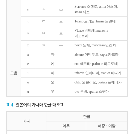
Sorrento 소렌토, asma 아스마,
s
ㅅ
스
sasso 사소
t
ㅌ
트
Torino 토리노, tranne 트란네
Vivace 비바체, manovra
v
ㅂ
브
마노브라
z
ㅊ
―
nozze 노체, mancanza 만칸차
a
아
abituro 아비투로, capra 카프라
e
에
erta 에르타, padrone 파드로네
모음
i
이
infamia 인파미아, manica 마니카
o
오
oblio 오블리오, poetica 포에티카
u
우
uva 우바, spuma 스푸마
표 4
일본어의 가나와 한글 대조표
한글
가나
어두
어중ㆍ어말