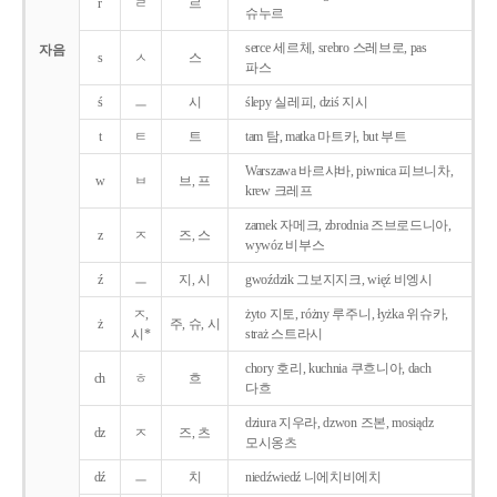
r
ㄹ
르
슈누르
serce 세르체, srebro 스레브로, pas
자음
s
ㅅ
스
파스
ś
ㅡ
시
ślepy 실레피, dziś 지시
t
ㅌ
트
tam 탐, matka 마트카, but 부트
Warszawa 바르샤바, piwnica 피브니차,
w
ㅂ
브, 프
krew 크레프
zamek 자메크, zbrodnia 즈브로드니아,
z
ㅈ
즈, 스
wywóz 비부스
ź
ㅡ
지, 시
gwoździk 그보지지크, więź 비엥시
ㅈ,
żyto 지토, różny 루주니, łyżka 위슈카,
ż
주, 슈, 시
시*
straż 스트라시
chory 호리, kuchnia 쿠흐니아, dach
ch
ㅎ
흐
다흐
dziura 지우라, dzwon 즈본, mosiądz
dz
ㅈ
즈, 츠
모시옹츠
dź
ㅡ
치
niedźwiedź 니에치비에치