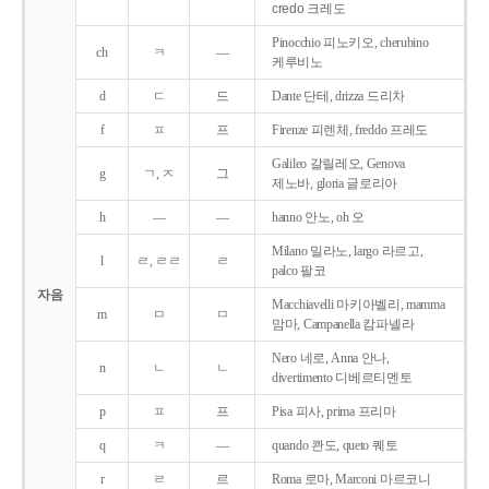
credo 크레도
Pinocchio 피노키오, cherubino
ch
ㅋ
―
케루비노
d
ㄷ
드
Dante 단테, drizza 드리차
f
ㅍ
프
Firenze 피렌체, freddo 프레도
Galileo 갈릴레오, Genova
g
ㄱ, ㅈ
그
제노바, gloria 글로리아
h
―
―
hanno 안노, oh 오
Milano 밀라노, largo 라르고,
l
ㄹ, ㄹㄹ
ㄹ
palco 팔코
자음
Macchiavelli 마키아벨리, mamma
m
ㅁ
ㅁ
맘마, Campanella 캄파넬라
Nero 네로, Anna 안나,
n
ㄴ
ㄴ
divertimento 디베르티멘토
p
ㅍ
프
Pisa 피사, prima 프리마
q
ㅋ
―
quando 콴도, queto 퀘토
r
ㄹ
르
Roma 로마, Marconi 마르코니