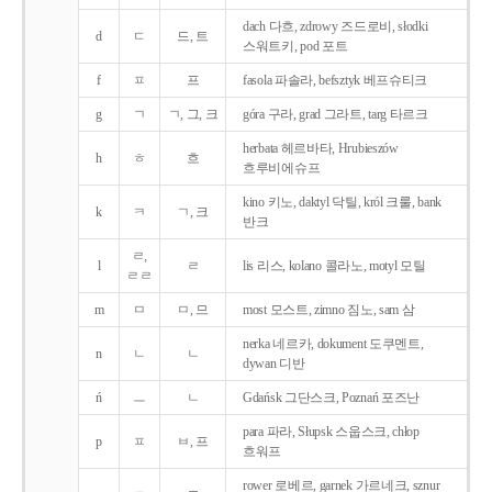
dach 다흐, zdrowy 즈드로비, słodki
d
ㄷ
드, 트
스워트키, pod 포트
f
ㅍ
프
fasola 파솔라, befsztyk 베프슈티크
g
ㄱ
ㄱ, 그, 크
góra 구라, grad 그라트, targ 타르크
herbata 헤르바타, Hrubieszów
h
ㅎ
흐
흐루비에슈프
kino 키노, daktyl 닥틸, król 크룰, bank
k
ㅋ
ㄱ, 크
반크
ㄹ,
l
ㄹ
lis 리스, kolano 콜라노, motyl 모틸
ㄹㄹ
m
ㅁ
ㅁ, 므
most 모스트, zimno 짐노, sam 삼
nerka 네르카, dokument 도쿠멘트,
n
ㄴ
ㄴ
dywan 디반
ń
ㅡ
ㄴ
Gdańsk 그단스크, Poznań 포즈난
para 파라, Słupsk 스웁스크, chłop
p
ㅍ
ㅂ, 프
흐워프
rower 로베르, garnek 가르네크, sznur