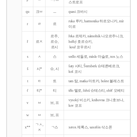
스트로프
qu
크ㅂ
ㅡ
quasi 크바시
ruka 루카, harmonika 하르모니카, mír
r
ㄹ
르
미르
르주,
řeka 르제카, námořník 나모르주니크,
ř
르ㅈ
르슈,
hořký 호르슈키,
르시
kouř 코우르시
s
ㅅ
스
sedlo 세들로, máslo 마슬로, nos 노스
šaty 샤티, Šternberk 슈테른베르크,
š
시*
슈, 시
koš 코시
t
ㅌ
트
tam 탐, matka 마트카, bolest 볼레스트
t'
티*
티
tělo 텔로, štěstí 슈테스티, obět' 오베티
vysoký 비소키, knihovna 크니호브나,
v
ㅂ
브, 프
kov 코프
w
ㅂ
브, 프
ㄱㅅ,
x**
ㄱ스
xerox 제록스, saxofón 삭소폰
ㅈ