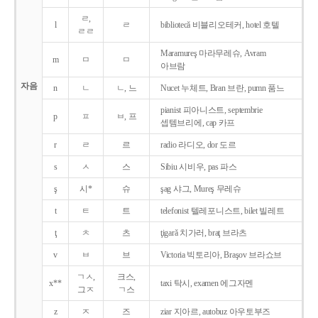
ㄹ,
l
ㄹ
bibliotecǎ 비블리오테커, hotel 호텔
ㄹㄹ
Maramureş 마라무레슈, Avram
m
ㅁ
ㅁ
아브람
자음
n
ㄴ
ㄴ, 느
Nucet 누체트, Bran 브란, pumn 품느
pianist 피아니스트, septembrie
p
ㅍ
ㅂ, 프
셉템브리에, cap 카프
r
ㄹ
르
radio 라디오, dor 도르
s
ㅅ
스
Sibiu 시비우, pas 파스
ş
시*
슈
şag 샤그, Mureş 무레슈
t
ㅌ
트
telefonist 텔레포니스트, bilet 빌레트
ţ
ㅊ
츠
ţigarǎ 치가러, braţ 브라츠
v
ㅂ
브
Victoria 빅토리아, Braşov 브라쇼브
ㄱㅅ,
크스,
x**
taxi 탁시, examen 에그자멘
그ㅈ
ㄱ스
z
ㅈ
즈
ziar 지아르, autobuz 아우토부즈