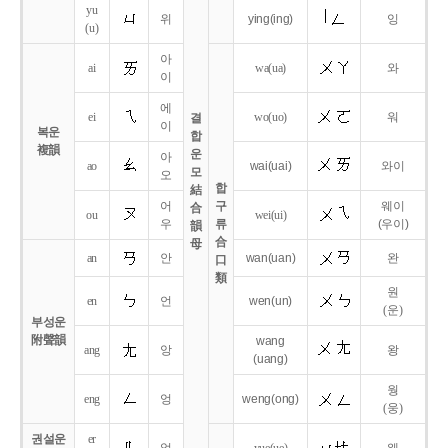
yu
위
ying
(ing)
잉
(u)
아
ai
wa
(ua)
와
이
에
ei
wo
(uo)
워
결
이
복운
합
複韻
운
아
ao
wai
(uai)
와이
모
오
합
結
어
구
웨이
合
ou
wei
(ui)
우
류
(우이)
韻
合
母
an
안
wan
(uan)
완
口
類
원
en
언
wen
(un)
(운)
부성운
附聲韻
wang
ang
앙
왕
(uang)
웡
eng
엉
weng
(ong)
(웅)
권설운
er