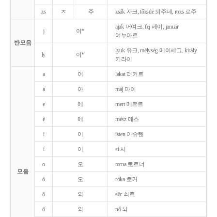
zs
ㅈ
주
zsák 자크, tőzsde 퇴주데, rozs 로주
ajak 어여크, fej 페이, január
j
이*
여누아르
반모음
lyuk 유크, mélység 메이셰그, király
ly
이*
키라이
a
어
lakat 러커트
á
아
máj 마이
e
에
mert 메르트
é
에
mész 메스
i
이
isten 이슈텐
í
이
sí 시
o
오
torna 토르너
모음
ó
오
róka 로커
ö
외
sör 쇠르
ő
외
nő 뇌