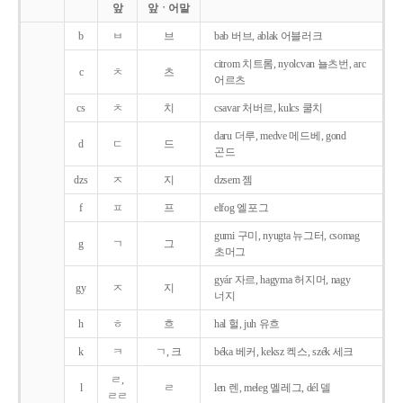
앞
앞ㆍ어말
b
ㅂ
브
bab 버브, ablak 어블러크
citrom 치트롬, nyolcvan 뇰츠번, arc
c
ㅊ
츠
어르츠
cs
ㅊ
치
csavar 처버르, kulcs 쿨치
daru 더루, medve 메드베, gond
d
ㄷ
드
곤드
dzs
ㅈ
지
dzsem 젬
f
ㅍ
프
elfog 엘포그
gumi 구미, nyugta 뉴그터, csomag
g
ㄱ
그
초머그
gyár 자르, hagyma 허지머, nagy
gy
ㅈ
지
너지
h
ㅎ
흐
hal 헐, juh 유흐
k
ㅋ
ㄱ, 크
béka 베커, keksz 켁스, szék 세크
ㄹ,
l
ㄹ
len 렌, meleg 멜레그, dél 델
ㄹㄹ