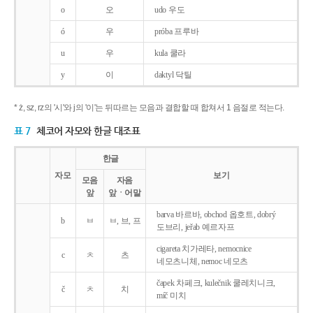
o
오
udo 우도
ó
우
próba 프루바
u
우
kula 쿨라
y
이
daktyl 닥틸
* ż, sz, rz의 '시'와 j의 '이'는 뒤따르는 모음과 결합할 때 합쳐서 1 음절로 적는다.
표 7
체코어 자모와 한글 대조표
한글
자모
보기
모음
자음
앞
앞ㆍ어말
barva 바르바, obchod 옵호트, dobrý
b
ㅂ
ㅂ, 브, 프
도브리, jeřab 예르자프
cigareta 치가레타, nemocnice
c
ㅊ
츠
네모츠니체, nemoc 네모츠
čapek 차페크, kulečnik 쿨레치니크,
č
ㅊ
치
míč 미치