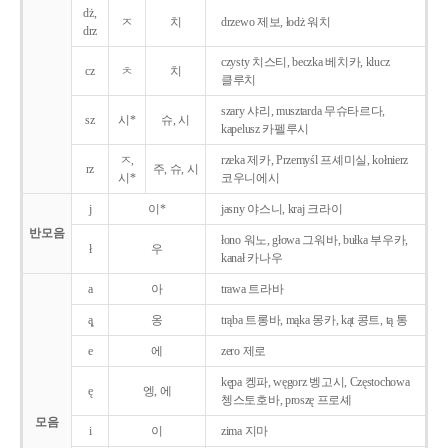
dż,
ㅈ
치
drzewo 제보, łodż 워치
drz
czysty 치스티, beczka 베치카, klucz
cz
ㅊ
치
클루치
szary 샤리, musztarda 무슈타르다,
sz
시*
슈, 시
kapelusz 카펠루시
ㅈ,
rzeka 제카, Przemyśl 프셰미실, kołnierz
rz
주, 슈, 시
시*
코우니에시
j
이*
jasny 야스니, kraj 크라이
반모음
łono 워노, głowa 그워바, bułka 부우카,
ł
우
kanał 카나우
a
아
trawa 트라바
ą̨
옹
trąba 트롱바, mąka 몽카, kąt 콩트, tą 통
e
에
zero 제로
kępa 켕파, węgorz 벵고시, Częstochowa
ę
엥, 에
쳉스토호바, proszę 프로셰
모음
i
이
zima 지마