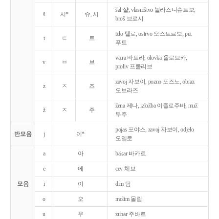
šal 샬, vlasništvo 블라스니슈트보,
š
시*
슈, 시
broš 브로시
telo 텔로, ostrvo 오스트르보, put
t
ㅌ
트
푸트
vatra 바트라, olovka 올로브카,
v
ㅂ
브
proliv 프롤리브
zavoj 자보이, pozno 포즈노, obraz
z
ㅈ
즈
오브라즈
žena 제나, izložba 이즐로주바, muž
ž
ㅈ
주
무주
pojas 포야스, zavoj 자보이, odjelo
반모음
j
이*
오델로
a
아
bakar 바카르
e
에
cev 체브
모음
i
이
dim 딤
o
오
molim 몰림
u
우
zubar 주바르