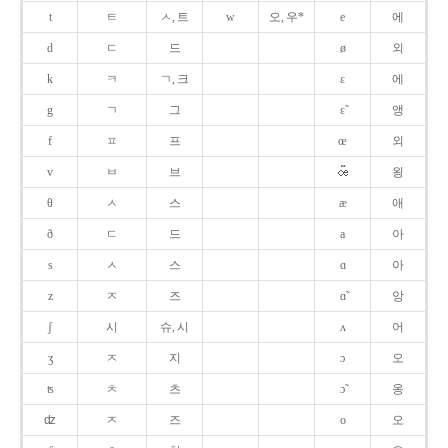
t
ㅌ
ㅅ, 트
w
오, 우*
e
에
d
ㄷ
드
ø
외
k
ㅋ
ㄱ, 크
ɛ
에
g
ㄱ
그
ɛ̃
앵
f
ㅍ
프
œ
외
v
ㅂ
브
욍
θ
ㅅ
스
æ
애
ð
ㄷ
드
a
아
s
ㅅ
스
ɑ
아
z
ㅈ
즈
ɑ̃
앙
ʃ
시
슈, 시
ʌ
어
ʒ
ㅈ
지
ɔ
오
ʦ
ㅊ
츠
ɔ̃
옹
ʣ
ㅈ
즈
o
오