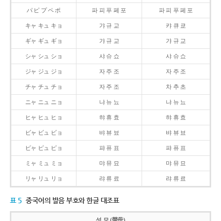
パ ピ プ ペ ポ
파 피 푸 페 포
파 피 푸 페 포
キャ キュ キョ
갸 규 교
캬 큐 쿄
ギャ ギュ ギョ
갸 규 교
갸 규 교
シャ シュ ショ
샤 슈 쇼
샤 슈 쇼
ジャ ジュ ジョ
자 주 조
자 주 조
チャ チュ チョ
자 주 조
차 추 초
ニャ ニュ ニョ
냐 뉴 뇨
냐 뉴 뇨
ヒャ ヒュ ヒョ
햐 휴 효
햐 휴 효
ビャ ビュ ビョ
뱌 뷰 뵤
뱌 뷰 뵤
ピャ ピュ ピョ
퍄 퓨 표
퍄 퓨 표
ミャ ミュ ミョ
먀 뮤 묘
먀 뮤 묘
リャ リュ リョ
랴 류 료
랴 류 료
표 5
중국어의 발음 부호와 한글 대조표
성 모 (聲母)