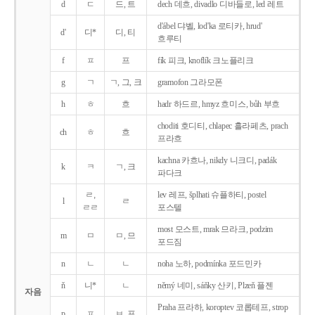
d
ㄷ
드, 트
dech 데흐, divadlo 디바들로, led 레트
d'ábel 댜벨, lod'ka 로티카, hrud'
d'
디*
디, 티
흐루티
f
ㅍ
프
fík 피크, knoflík 크노플리크
g
ㄱ
ㄱ, 그, 크
gramofon 그라모폰
h
ㅎ
흐
hadr 하드르, hmyz 흐미스, bůh 부흐
choditi 호디티, chlapec 흘라페츠, prach
ch
ㅎ
흐
프라흐
kachna 카흐나, nikdy 니크디, padák
k
ㅋ
ㄱ, 크
파다크
ㄹ,
lev 레프, šplhati 슈플하티, postel
l
ㄹ
ㄹㄹ
포스텔
most 모스트, mrak 므라크, podzim
m
ㅁ
ㅁ, 므
포드짐
n
ㄴ
ㄴ
noha 노하, podmínka 포드민카
ň
니*
ㄴ
němý 네미, sáňky 산키, Plzeň 플젠
자음
Praha 프라하, koroptev 코롭테프, strop
p
ㅍ
ㅂ, 프