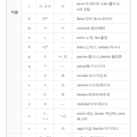
lacrar 라크라르, Lulio 룰리오,
l
ㄹ, ㄹㄹ
ㄹ
ocal 오칼
자음
ll
이*
―
llama 야마, lluvia 유비아
m
ㅁ
ㅁ
membrete 멤브레테
n
ㄴ
ㄴ
noche 노체, flan 플란
ñ
니*
―
ñoñez 뇨녜스, mañana 마냐나
p
ㅍ
ㅂ, 프
pepsina 펩시나, plantón 플란톤
q
ㅋ
―
quisquilla 키스키야
r
ㄹ
르
rascador 라스카도르
s
ㅅ
스
sastreria 사스트레리아
t
ㅌ
트
tetraetro 테트라에트로
v
ㅂ
―
viudedad 비우데다드
ㅅ,
xenón 세논, laxante 락산테, yuxta
x
ㄱ스
ㄱㅅ
육스타
z
ㅅ
스
zagal 사갈, liquidez 리키데스