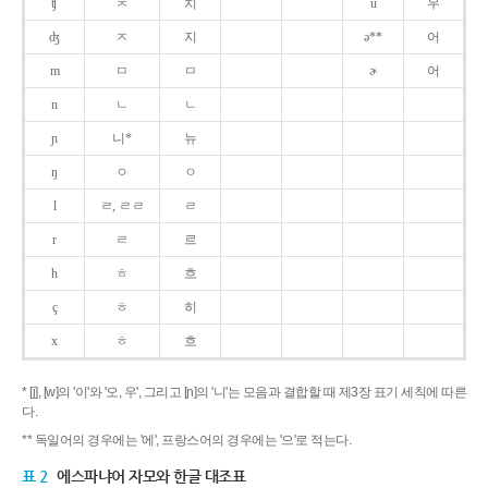
ʧ
ㅊ
치
u
우
ʤ
ㅈ
지
ə**
어
m
ㅁ
ㅁ
ɚ
어
n
ㄴ
ㄴ
ɲ
니*
뉴
ŋ
ㅇ
ㅇ
l
ㄹ, ㄹㄹ
ㄹ
r
ㄹ
르
h
ㅎ
흐
ç
ㅎ
히
x
ㅎ
흐
* [j], [w]의 '이'와 '오, 우', 그리고 [ɲ]의 '니'는 모음과 결합할 때 제3장 표기 세칙에 따른
다.
** 독일어의 경우에는 '에', 프랑스어의 경우에는 '으'로 적는다.
표 2
에스파냐어 자모와 한글 대조표