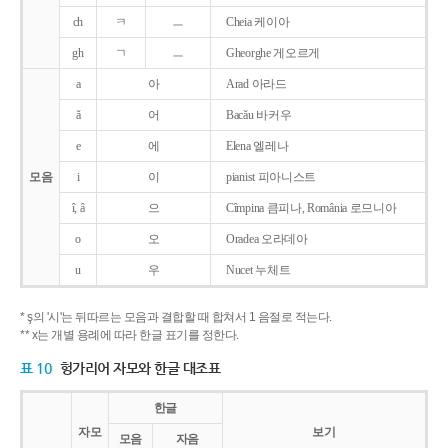
ch
ㅋ
ㅡ
Cheia 케이아
gh
ㄱ
ㅡ
Gheorghe 게오르게
a
아
Arad 아라드
ǎ
어
Bacǎu 바커우
e
에
Elena 엘레나
모음
i
이
pianist 피아니스트
î, â
으
Cîmpina 큼피나, România 로므니아
o
오
Oradea 오라데아
u
우
Nucet 누체트
* ş의 '시'는 뒤따르는 모음과 결합할 때 합쳐서 1 음절로 적는다.
** x는 개별 용례에 따라 한글 표기를 정한다.
표 10
헝가리어 자모와 한글 대조표
한글
자모
보기
모음
자음