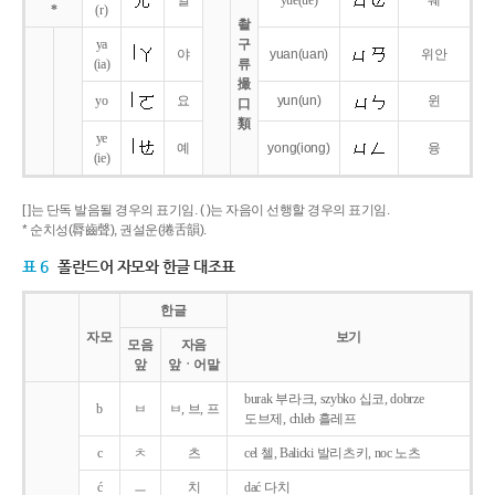
얼
yue
(ue)
웨
*
(r)
촬
ya
구
야
yuan
(uan)
위안
(ia)
류
撮
yo
요
yun
(un)
윈
口
類
ye
예
yong
(iong)
융
(ie)
[ ]는 단독 발음될 경우의 표기임. ( )는 자음이 선행할 경우의 표기임.
* 순치성(脣齒聲), 권설운(捲舌韻).
표 6
폴란드어 자모와 한글 대조표
한글
자모
보기
모음
자음
앞
앞ㆍ어말
burak 부라크, szybko 십코, dobrze
b
ㅂ
ㅂ, 브, 프
도브제, chleb 흘레프
c
ㅊ
츠
cel 첼, Balicki 발리츠키, noc 노츠
ć
ㅡ
치
dać 다치