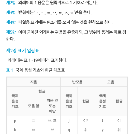
제2항
외래어의 1 음운은 원칙적으로 1 기호로 적는다.
제3항
받침에는 ‘ㄱ, ㄴ, ㄹ, ㅁ, ㅂ, ㅅ, ㅇ’만을 쓴다.
제4항
파열음 표기에는 된소리를 쓰지 않는 것을 원칙으로 한다.
제5항
이미 굳어진 외래어는 관용을 존중하되, 그 범위와 용례는 따로 정
한다.
제2장 표기 일람표
외래어는 표 1~19에 따라 표기한다.
표 1
국제 음성 기호와 한글 대조표
자음
반모음
모음
한글
국제
국제
국제
자음 앞
음성
음성
한글
음성
한글
모음 앞
또는
기호
기호
기호
어말
p
ㅍ
ㅂ, 프
j
이*
i
이
b
ㅂ
브
ɥ
위
y
위