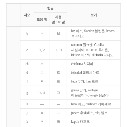
한글
자모
보기
자음
모음 앞
앞ㆍ어말
biz 비스, blandon 블란돈, braceo
b
ㅂ
브
브라세오
colcren 콜크렌, Cecilia
c
ㅋ, ㅅ
ㄱ, 크
세실리아, coccion 콕시온,
bistec 비스텍, dictado 딕타도
ch
ㅊ
―
chicharra 치차라
d
ㄷ
드
felicidad 펠리시다드
f
ㅍ
프
fuga 푸가, fran 프란
ganga 강가, geologia
g
ㄱ, ㅎ
그
헤올로히아, yungla 융글라
h
―
―
hipo 이포, quehacer 케아세르
j
ㅎ
―
jueves 후에베스, reloj 렐로
k
ㅋ
크
kapok 카포크