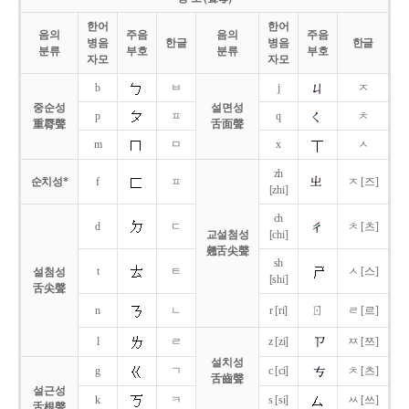
한어
한어
음의
주음
음의
주음
병음
한글
병음
한글
분류
부호
분류
부호
자모
자모
b
ㅂ
j
ㅈ
중순성
설면성
p
ㅍ
q
ㅊ
重脣聲
舌面聲
m
ㅁ
x
ㅅ
zh
순치성*
f
ㅍ
ㅈ [즈]
[zhi]
ch
d
ㄷ
ㅊ [츠]
교설첨성
[chi]
翹舌尖聲
sh
t
ㅌ
ㅅ [스]
설첨성
[shi]
舌尖聲
ㄖ
n
ㄴ
r [ri]
ㄹ [르]
l
ㄹ
z [zi]
ㅉ [쯔]
설치성
g
ㄱ
c [ci]
ㅊ [츠]
舌齒聲
설근성
k
ㅋ
s [si]
ㅆ [쓰]
舌根聲