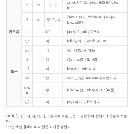
zámek 자메크, pozdní 포즈드니, bez
z
ㅈ
즈, 스
베스
Žižka 지슈카, Žvěřina 주베르지나,
ž
ㅈ
주, 슈, 시
Brož 브로시
반모음
j
이*
jaro 야로, pokoj 포코이
a, á
아
balík 발리크, komár 코마르
e, é
에
dech 데흐, léto 레토
ě
예
sěst 셰스트, věk 베크
i, í
이
kino 키노, míra 미라
모음
o,ó
오
obec 오베츠, nervózni 네르보즈니
u, ú,
우
buben 부벤, úrok 우로크, dům 둠
ů
y, ý
이
jazyk
야지크, líný 리니
* d', ň, š, t', j의 '디, 니, 시, 티, 이'는 뒤따르는 모음과 결합할 때 합쳐서 1 음절로 적는
다.
** x는 개별 용례에 따라 한글 표기를 정한다.