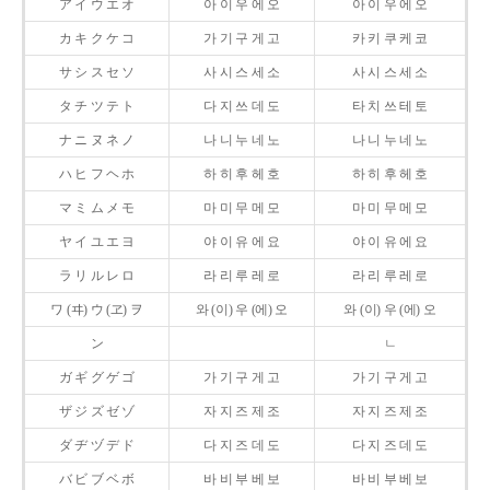
ア イ ウ エ オ
아 이 우 에 오
아 이 우 에 오
カ キ ク ケ コ
가 기 구 게 고
카 키 쿠 케 코
サ シ ス セ ソ
사 시 스 세 소
사 시 스 세 소
タ チ ツ テ ト
다 지 쓰 데 도
타 치 쓰 테 토
ナ ニ ヌ ネ ノ
나 니 누 네 노
나 니 누 네 노
ハ ヒ フ ヘ ホ
하 히 후 헤 호
하 히 후 헤 호
マ ミ ム メ モ
마 미 무 메 모
마 미 무 메 모
ヤ イ ユ エ ヨ
야 이 유 에 요
야 이 유 에 요
ラ リ ル レ ロ
라 리 루 레 로
라 리 루 레 로
ワ (ヰ) ウ (ヱ) ヲ
와 (이) 우 (에) 오
와 (이) 우 (에) 오
ン
ㄴ
ガ ギ グ ゲ ゴ
가 기 구 게 고
가 기 구 게 고
ザ ジ ズ ゼ ゾ
자 지 즈 제 조
자 지 즈 제 조
ダ ヂ ヅ デ ド
다 지 즈 데 도
다 지 즈 데 도
バ ビ ブ ベ ボ
바 비 부 베 보
바 비 부 베 보