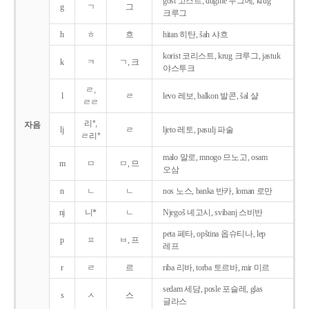
gost 고스트, dugme 두그메, krug
g
ㄱ
그
크루그
h
ㅎ
흐
hitan 히탄, šah 샤흐
korist 코리스트, krug 크루그, jastuk
k
ㅋ
ㄱ, 크
야스투크
ㄹ,
l
ㄹ
levo 레보, balkon 발콘, šal 샬
ㄹㄹ
리*,
자음
lj
ㄹ
ljeto 레토, pasulj 파술
ㄹ리*
malo 말로, mnogo 므노고, osam
m
ㅁ
ㅁ, 므
오삼
n
ㄴ
ㄴ
nos 노스, banka 반카, loman 로만
nj
니*
ㄴ
Njegoš 녜고시, svibanj 스비반
peta 페타, opština 옵슈티나, lep
p
ㅍ
ㅂ, 프
레프
r
ㄹ
르
riba 리바, torba 토르바, mir 미르
sedam 세담, posle 포슬레, glas
s
ㅅ
스
글라스