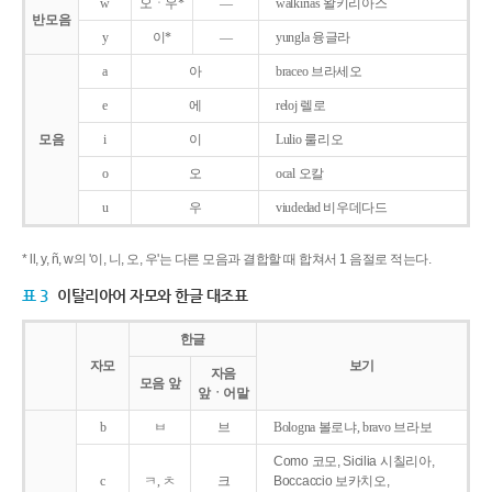
w
오ㆍ우*
―
walkirias 왈키리아스
반모음
y
이*
―
yungla 융글라
a
아
braceo 브라세오
e
에
reloj 렐로
모음
i
이
Lulio 룰리오
o
오
ocal 오칼
u
우
viudedad 비우데다드
* ll, y, ñ, w의 '이, 니, 오, 우'는 다른 모음과 결합할 때 합쳐서 1 음절로 적는다.
표 3
이탈리아어 자모와 한글 대조표
한글
자모
보기
자음
모음 앞
앞ㆍ어말
b
ㅂ
브
Bologna 볼로냐, bravo 브라보
Como 코모, Sicilia 시칠리아,
c
ㅋ, ㅊ
크
Boccaccio 보카치오,