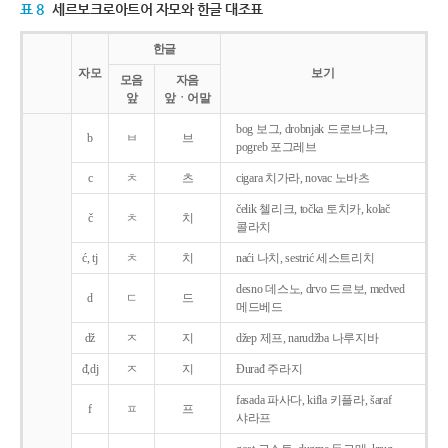
표 8
세르보크로아트어 자모와 한글 대조표
한글
자모
보기
모음
자음
앞
앞ㆍ어말
bog 보그, drobnjak 드로브냐크,
b
ㅂ
브
pogreb 포그레브
c
ㅊ
츠
cigara 치가라, novac 노바츠
čelik 첼리크, točka 토치카, kolač
č
ㅊ
치
콜라치
ć, tj
ㅊ
치
naći 나치, sestrić 세스트리치
desno 데스노, drvo 드르보, medved
d
ㄷ
드
메드베드
dž
ㅈ
지
džep 제프, narudžba 나루지바
đ,dj
ㅈ
지
Ðurađ 주라지
fasada 파사다, kifla 키플라, šaraf
f
ㅍ
프
샤라프