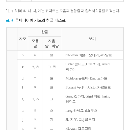
* lj, nj, š, j의 '리, 니, 시, 이'는 뒤따르는 모음과 결합할 때 합쳐서 1 음절로 적는다.
표 9
루마니아어 자모와 한글 대조표
한글
자모
보기
모음
자음
앞
앞ㆍ어말
b
ㅂ
브
bibliotecǎ 비블리오테커, alb 알브
Cîntec 큰테크, Cine 치네, facturǎ
c
ㅋ, ㅊ
ㄱ, 크
팍투러
d
ㄷ
드
Moldova 몰도바, Brad 브라드
f
ㅍ
프
Focşani 폭샤니, Cartof 카르토프
Galaţi 갈라치, Gigel 지젤, hering
g
ㄱ, ㅈ
그
헤린그
h
ㅎ
흐
haţeg 하체그, duh 두흐
j
ㅈ
지
Jiu 지우, Cluj 클루지
k
ㅋ
ㅡ
kilogram 킬로그람