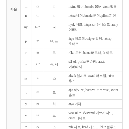
m
ㅁ
ㅁ
málna 말너, bomba 봄버, álom 알롬
자음
n
ㄴ
ㄴ
néma 네머, bunda 분더, pihen 피헨
nyak 녀크, hányszor 하니소르, irány
ny
니*
니
이라니
árpa 아르퍼, csipke 칩케, hónap
p
ㅍ
ㅂ, 프
호너프
r
ㄹ
르
róka 로커, barna 버르너, ár 아르
sál 샬, puska 푸슈카, aratás
s
시*
슈, 시
어러타시
alszik 얼시크, asztal 어스털, húsz
sz
ㅅ
스
후스
ajto 어이토, borotva 보로트버, csont
t
ㅌ
트
촌트
ty
ㅊ
치
atya 어처
vesz 베스, évszázad 에브사저드,
v
ㅂ
브
enyv 에니브
z
ㅈ
즈
zab 저브, kezd 케즈드, blúz 블루즈