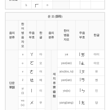
h
ㅎ
운 모 (韻母)
한
어
한어
음의
병
주음
한
음의
주음
병음
한글
분류
음
부호
글
분류
부호
자모
자
모
a
아
yai
야이
o
오
yao
(iao)
야오
e
어
you
(iou,
iu)
유
제
치
ê
에
yan
(ian)
옌
단운
류
單韻
齊
yi
이
yin(in)
인
齒
(i)
類
wu
우
yang
(iang)
양
(u)