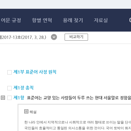
메인콘텐츠 바로가기
어문 규정
항별 연혁
용례 찾기
자료실
비교하기
017-13호(2017. 3. 28.)
제1부 표준어 사정 원칙
제1장 총칙
제1항
표준어는 교양 있는 사람들이 두루 쓰는 현대 서울말로 정함을
해설
한 나라 안에서 지역적으로나 사회적으로 여러 형태로 쓰이는 말을 단수
국민들의 효율적이고 통일된 의사소통을 위한 것이다. 국어 토박이 화자