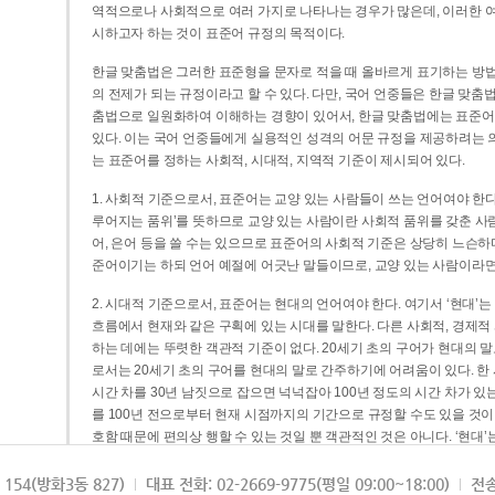
역적으로나 사회적으로 여러 가지로 나타나는 경우가 많은데, 이러한 여
시하고자 하는 것이 표준어 규정의 목적이다.
한글 맞춤법은 그러한 표준형을 문자로 적을 때 올바르게 표기하는 방법
의 전제가 되는 규정이라고 할 수 있다. 다만, 국어 언중들은 한글 맞춤
춤법으로 일원화하여 이해하는 경향이 있어서, 한글 맞춤법에는 표준어
있다. 이는 국어 언중들에게 실용적인 성격의 어문 규정을 제공하려는 
는 표준어를 정하는 사회적, 시대적, 지역적 기준이 제시되어 있다.
1. 사회적 기준으로서, 표준어는 교양 있는 사람들이 쓰는 언어여야 한다
루어지는 품위’를 뜻하므로 교양 있는 사람이란 사회적 품위를 갖춘 사람
어, 은어 등을 쓸 수는 있으므로 표준어의 사회적 기준은 상당히 느슨하다고
준어이기는 하되 언어 예절에 어긋난 말들이므로, 교양 있는 사람이라면
2. 시대적 기준으로서, 표준어는 현대의 언어여야 한다. 여기서 ‘현대
흐름에서 현재와 같은 구획에 있는 시대를 말한다. 다른 사회적, 경제적
하는 데에는 뚜렷한 객관적 기준이 없다. 20세기 초의 구어가 현대의 말
로서는 20세기 초의 구어를 현대의 말로 간주하기에 어려움이 있다. 한
시간 차를 30년 남짓으로 잡으면 넉넉잡아 100년 정도의 시간 차가 있
를 100년 전으로부터 현재 시점까지의 기간으로 규정할 수도 있을 것이다
호함 때문에 편의상 행할 수 있는 것일 뿐 객관적인 것은 아니다. ‘현대
3. 지역적 기준으로서, 표준어는 서울말이어야 한다. 이는 표준어의 공
154(방화3동 827)
대표 전화: 02-2669-9775(평일 09:00~18:00)
전송