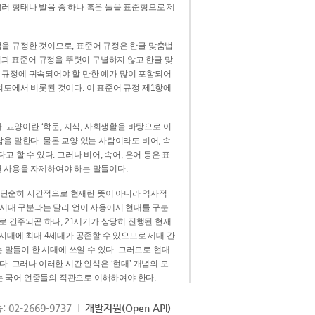
러 형태나 발음 중 하나 혹은 둘을 표준형으로 제
을 규정한 것이므로, 표준어 규정은 한글 맞춤법
법과 표준어 규정을 뚜렷이 구별하지 않고 한글 맞
 규정에 귀속되어야 할 만한 예가 많이 포함되어
의도에서 비롯된 것이다. 이 표준어 규정 제1항에
. 교양이란 ‘학문, 지식, 사회생활을 바탕으로 이
을 말한다. 물론 교양 있는 사람이라도 비어, 속
 할 수 있다. 그러나 비어, 속어, 은어 등은 표
 사용을 자제하여야 하는 말들이다.
’는 단순히 시간적으로 현재란 뜻이 아니라 역사적
 시대 구분과는 달리 언어 사용에서 현대를 구분
로 간주되곤 하나, 21세기가 상당히 진행된 현재
 시대에 최대 4세대가 공존할 수 있으므로 세대 간
는 말들이 한 시대에 쓰일 수 있다. 그러므로 현대
. 그러나 이러한 시간 인식은 ‘현대’ 개념의 모
’는 국어 언중들의 직관으로 이해하여야 한다.
용어적 성격을 가장 크게 드러내 주는 기준이다.
: 02-2669-9737
개발지원(Open API)