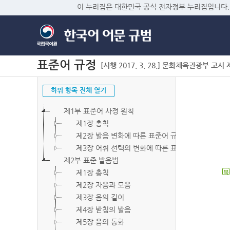
이 누리집은 대한민국 공식 전자정부 누리집입니다.
표준어 규정
[시행 2017. 3. 28.] 문화체육관광부 고시 제2
하위 항목 전체 열기
제1부 표준어 사정 원칙
제1장 총칙
제2장 발음 변화에 따른 표준어 규정
제3장 어휘 선택의 변화에 따른 표준어 규정
제2부 표준 발음법
제1장 총칙
북
제2장 자음과 모음
제3장 음의 길이
제4장 받침의 발음
제5장 음의 동화