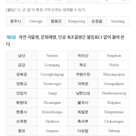
[붙임] ‘시, 군, 읍’의 행정 구역 단위는 생략할 수 있다.
청주시
Cheongju
함평군
Hampyeong
순창읍
Sunchang
제6항
자연 지물명, 문화재명, 인공 축조물명은 붙임표(-) 없이 붙여 쓴
다.
남산
Namsan
속리산
Songnisan
금강
Geumgang
독도
Dokdo
경복궁
Gyeongbokgung
무량수전
Muryangsujeon
연화교
Yeonhwagyo
극락전
Geungnakjeon
안압지
Anapji
남한산성
Namhansanseong
화랑대
Hwarangdae
불국사
Bulguksa
현충사
Hyeonchungsa
독립문
Dongnimmun
오죽헌
Ojukheon
촉석루
Chokseongnu
종묘
Jongmyo
다보탑
Dabotap