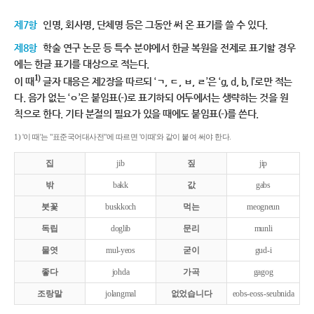
제7항
인명, 회사명, 단체명 등은 그동안 써 온 표기를 쓸 수 있다.
제8항
학술 연구 논문 등 특수 분야에서 한글 복원을 전제로 표기할 경우
에는 한글 표기를 대상으로 적는다.
1)
이 때
글자 대응은 제2장을 따르되 ‘ㄱ, ㄷ, ㅂ, ㄹ’은 ‘g, d, b, l’로만 적는
다. 음가 없는 ‘ㅇ’은 붙임표(-)로 표기하되 어두에서는 생략하는 것을 원
칙으로 한다. 기타 분절의 필요가 있을 때에도 붙임표(-)를 쓴다.
1) '이 때'는 "표준국어대사전"에 따르면 '이때'와 같이 붙여 써야 한다.
집
jib
짚
jip
밖
bakk
값
gabs
붓꽃
buskkoch
먹는
meogneun
독립
doglib
문리
munli
물엿
mul-yeos
굳이
gud-i
좋다
johda
가곡
gagog
조랑말
jolangmal
없었습니다
eobs-eoss-seubnida