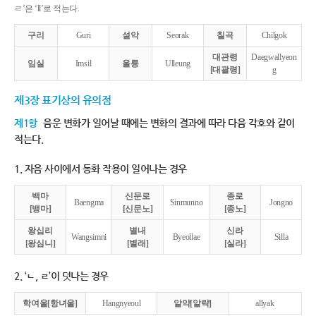
ㄹ’은 ‘ll’로 적는다.
구리
Guri
설악
Seorak
칠곡
Chilgok
대관령
Daegwallyeon
임실
Imsil
울릉
Ulleung
[대괄령]
g
제3장 표기상의 유의점
제1항
음운 변화가 일어날 때에는 변화의 결과에 따라 다음 각호와 같이
적는다.
1. 자음 사이에서 동화 작용이 일어나는 경우
백마
신문로
종로
Baengma
Sinmunno
Jongno
[뱅마]
[신문노]
[종노]
왕십리
별내
신라
Wangsimni
Byeollae
Silla
[왕심니]
[별래]
[실라]
2. ‘ㄴ, ㄹ’이 덧나는 경우
학여울[항녀울]
Hangnyeoul
알약[알략]
allyak