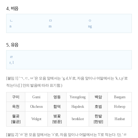
4. 비음
ㄴ
ㅁ
ㅇ
n
m
ng
5. 유음
ㄹ
r, l
[붙임 1] ‘ㄱ, ㄷ, ㅂ’은 모음 앞에서는 ‘g, d, b’로, 자음 앞이나 어말에서는 ‘k, t, p’로
적는다.([ ] 안의 발음에 따라 표기함.)
구미
Gumi
영동
Yeongdong
백암
Baegam
옥천
Okcheon
합덕
Hapdeok
호법
Hobeop
월곶
벚꽃
한밭
Wolgot
beotkkot
Hanbat
[월곧]
[벋꼳]
[한받]
[붙임 2] ‘ㄹ’은 모음 앞에서는 ‘r’로, 자음 앞이나 어말에서는 ‘l’로 적는다. 단, ‘ㄹ