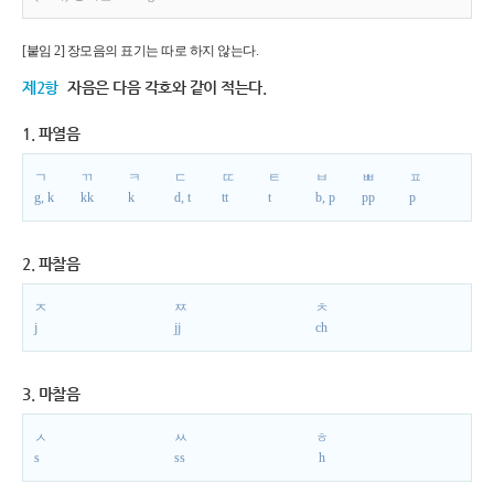
[붙임 2] 장모음의 표기는 따로 하지 않는다.
제2항
자음은 다음 각호와 같이 적는다.
1. 파열음
ㄱ
ㄲ
ㅋ
ㄷ
ㄸ
ㅌ
ㅂ
ㅃ
ㅍ
g, k
kk
k
d, t
tt
t
b, p
pp
p
2. 파찰음
ㅈ
ㅉ
ㅊ
j
jj
ch
3. 마찰음
ㅅ
ㅆ
ㅎ
s
ss
h