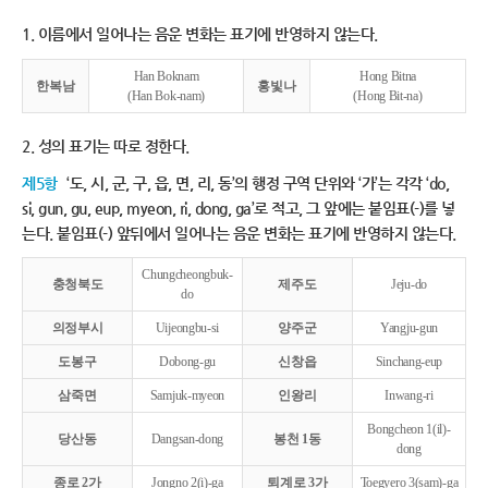
1. 이름에서 일어나는 음운 변화는 표기에 반영하지 않는다.
Han Boknam
Hong Bitna
한복남
홍빛나
(Han Bok-nam)
(Hong Bit-na)
2. 성의 표기는 따로 정한다.
제5항
‘도, 시, 군, 구, 읍, 면, 리, 동’의 행정 구역 단위와 ‘가’는 각각 ‘do,
si, gun, gu, eup, myeon, ri, dong, ga’로 적고, 그 앞에는 붙임표(-)를 넣
는다. 붙임표(-) 앞뒤에서 일어나는 음운 변화는 표기에 반영하지 않는다.
Chungcheongbuk-
충청북도
제주도
Jeju-do
do
의정부시
Uijeongbu-si
양주군
Yangju-gun
도봉구
Dobong-gu
신창읍
Sinchang-eup
삼죽면
Samjuk-myeon
인왕리
Inwang-ri
Bongcheon 1(il)-
당산동
Dangsan-dong
봉천 1동
dong
종로 2가
Jongno 2(i)-ga
퇴계로 3가
Toegyero 3(sam)-ga