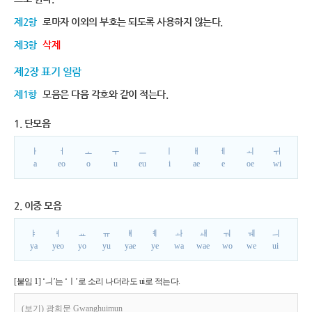
제2항
로마자 이외의 부호는 되도록 사용하지 않는다.
제3항
삭제
제2장 표기 일람
제1항
모음은 다음 각호와 같이 적는다.
1. 단모음
ㅏ
ㅓ
ㅗ
ㅜ
ㅡ
ㅣ
ㅐ
ㅔ
ㅚ
ㅟ
a
eo
o
u
eu
i
ae
e
oe
wi
2. 이중 모음
ㅑ
ㅕ
ㅛ
ㅠ
ㅒ
ㅖ
ㅘ
ㅙ
ㅝ
ㅞ
ㅢ
ya
yeo
yo
yu
yae
ye
wa
wae
wo
we
ui
[붙임 1] ‘ㅢ’는 ‘ㅣ’로 소리 나더라도 ui로 적는다.
(보기) 광희문 Gwanghuimun