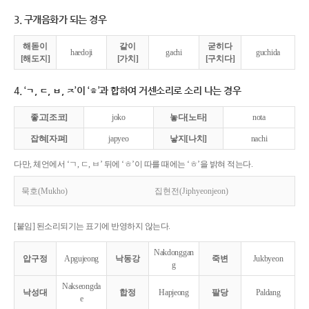
3. 구개음화가 되는 경우
해돋이
같이
굳히다
haedoji
gachi
guchida
[해도지]
[가치]
[구치다]
4. ‘ㄱ, ㄷ, ㅂ, ㅈ’이 ‘ㅎ’과 합하여 거센소리로 소리 나는 경우
좋고[조코]
joko
놓다[노타]
nota
잡혀[자펴]
japyeo
낳지[나치]
nachi
다만, 체언에서 ‘ㄱ, ㄷ, ㅂ’ 뒤에 ‘ㅎ’이 따를 때에는 ‘ㅎ’을 밝혀 적는다.
묵호(Mukho)
집현전(Jiphyeonjeon)
[붙임] 된소리되기는 표기에 반영하지 않는다.
Nakdonggan
압구정
Apgujeong
낙동강
죽변
Jukbyeon
g
Nakseongda
낙성대
합정
Hapjeong
팔당
Paldang
e