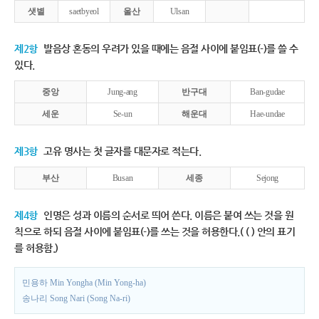
샛별
saetbyeol
울산
Ulsan
제2항
발음상 혼동의 우려가 있을 때에는 음절 사이에 붙임표(-)를 쓸 수
있다.
중앙
Jung-ang
반구대
Ban-gudae
세운
Se-un
해운대
Hae-undae
제3항
고유 명사는 첫 글자를 대문자로 적는다.
부산
Busan
세종
Sejong
제4항
인명은 성과 이름의 순서로 띄어 쓴다. 이름은 붙여 쓰는 것을 원
칙으로 하되 음절 사이에 붙임표(-)를 쓰는 것을 허용한다.( ( ) 안의 표기
를 허용함.)
민용하 Min Yongha (Min Yong-ha)
송나리 Song Nari (Song Na-ri)