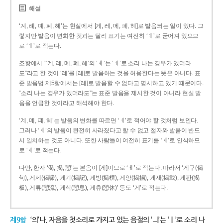
해설
‘계, 례, 몌, 폐, 혜’는 현실에서 [게, 레, 메, 페, 헤]로 발음되는 일이 있다. 그
렇지만 발음이 변화한 것과는 달리 표기는 여전히 ‘ㅖ’로 굳어져 있으므
로 ‘ㅖ’로 적는다.
조항에서 “‘계, 례, 몌, 폐, 혜’의 ‘ㅖ’는 ‘ㅔ’로 소리 나는 경우가 있더라
도”라고 한 것이 ‘례’를 [레]로 발음하는 것을 허용한다는 뜻은 아니다. 표
준 발음법 제5항에서는 [레]로 발음할 수 없다고 명시하고 있기 때문이다.
“소리 나는 경우가 있더라도”는 표준 발음을 제시한 것이 아니라 현실 발
음을 언급한 것이라고 해석해야 한다.
‘계, 몌, 폐, 혜’는 발음의 변화를 따르면 ‘ㅔ’로 적어야 할 것처럼 보인다.
그러나 ‘ㅖ’의 발음이 완전히 사라졌다고 할 수 없고 철자와 발음이 반드
시 일치하는 것도 아니다. 또한 사람들이 여전히 표기를 ‘ㅖ’로 인식하므
로 ‘ㅖ’로 적는다.
다만, 한자 ‘偈, 揭, 憩’는 본음이 [게]이므로 ‘ㅔ’로 적는다. 따라서 ‘게구(偈
句), 게제(偈諦), 게기(揭記), 게방(揭榜), 게양(揭揚), 게재(揭載), 게판(揭
板), 게류(憩流), 게식(憩息), 게휴(憩休)’ 등도 ‘게’로 적는다.
제9항
‘의’나, 자음을 첫소리로 가지고 있는 음절의 ‘ㅢ’는 ‘ㅣ’로 소리 나