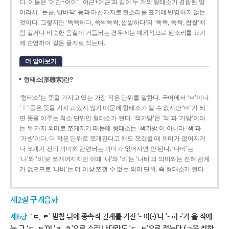
다. 이들은 ‘어간+어미’, ‘어근+어근’과 같이 두 개의 형태소가 결합된 말
이라서, ‘눈곱, 발바닥’ 등과 마찬가지로 된소리를 표기에 반영하지 않는
것이다. 그렇지만 ‘똑똑하다, 쓱싹쓱싹, 쌉쌀하다’의 ‘똑똑, 쓱싹, 쌉쌀’처
럼 같거나 비슷한 음절이 거듭되는 경우에는 예외적으로 된소리를 표기
에 반영하여 같은 글자로 적는다.
더 알아보기
형태소(形態素)란?
‘형태소’는 뜻을 가지고 있는 가장 작은 단위를 말한다. 국어에서 ‘ㅂ’이나
‘ㅣ’ 등은 뜻을 가지고 있지 않기 때문에 형태소가 될 수 없지만 ‘비’가 되
면 뜻을 이루는 최소 단위인 형태소가 된다. ‘책가방’은 ‘책’과 ‘가방’이라
는 두 가지 의미로 쪼개지기 때문에 형태소는 ‘책가방’이 아니라 ‘책’과
‘가방’이다. 더 작은 단위로 쪼개진다고 해도 쪼갰을 때 의미가 없어지거
나 쪼개기 전의 의미와 관련되는 의미가 없어지면 안 된다. ‘나비’는
‘나’와 ‘비’로 쪼개어지지만 이때 ‘나’와 ‘비’는 ‘나비’의 의미와는 전혀 관계
가 없으므로 ‘나비’는 더 이상 쪼갤 수 없는 의미 단위, 즉 형태소가 된다.
제2절 구개음화
제6항
‘ㄷ, ㅌ’ 받침 뒤에 종속적 관계를 가진 ‘- 이(-)’나 ‘- 히 -’가 올 적에
는 그 ‘ㄷ, ㅌ’이 ‘ㅈ, ㅊ’으로 소리 나더라도 ‘ㄷ, ㅌ’으로 적는다.(ㄱ을 취하