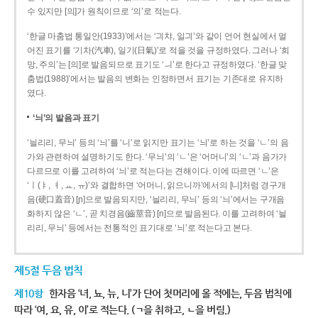
수 있지만 [의]가 원칙이므로 ‘의’로 적는다.
‘한글 마춤법 통일안(1933)’에서는 ‘긔챠, 일긔’와 같이 언어 현실에서 멀
어진 표기를 ‘기차(汽車), 일기(日氣)’로 적을 것을 규정하였다. 그러나 ‘희
망, 주의’는 [의]로 발음되므로 표기도 ‘ㅢ’로 한다고 규정하였다. ‘한글 맞
춤법(1988)’에서는 발음의 변화는 인정하면서 표기는 기존대로 유지하
였다.
‘늬’의 발음과 표기
‘늴리리, 무늬’ 등의 ‘늬’를 ‘니’로 읽지만 표기는 ‘늬’로 하는 것을 ‘ㄴ’의 음
가와 관련하여 설명하기도 한다. ‘무늬’의 ‘ㄴ’은 ‘어머니’의 ‘ㄴ’과 음가가
다르므로 이를 고려하여 ‘늬’로 적는다는 견해이다. 이에 따르면 ‘ㄴ’은
‘ㅣ(ㅑ, ㅕ, ㅛ, ㅠ)’와 결합하면 ‘어머니, 읽으니까’에서의 [니]처럼 경구개
음(硬口蓋音) [ɲ]으로 발음되지만, ‘늴리리, 무늬’ 등의 ‘늬’에서는 구개음
화하지 않은 ‘ㄴ’, 곧 치경음(齒莖音) [n]으로 발음된다. 이를 고려하여 ‘늴
리리, 무늬’ 등에서는 전통적인 표기대로 ‘늬’로 적는다고 본다.
제5절 두음 법칙
제10항
한자음 ‘녀, 뇨, 뉴, 니’가 단어 첫머리에 올 적에는, 두음 법칙에
따라 ‘여, 요, 유, 이’로 적는다. (ㄱ을 취하고, ㄴ을 버림.)