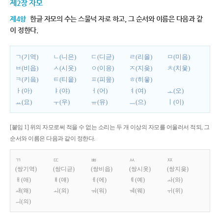
제2장 자모
제4항
한글 자모의 수는 스물넉 자로 하고, 그 순서와 이름은 다음과 같
이 정한다.
ㄱ(기역)
ㄴ(니은)
ㄷ(디귿)
ㄹ(리을)
ㅁ(미음)
ㅂ(비읍)
ㅅ(시옷)
ㅇ(이응)
ㅈ(지읒)
ㅊ(치읓)
ㅋ(키읔)
ㅌ(티읕)
ㅍ(피읖)
ㅎ(히읗)
ㅏ(아)
ㅑ(야)
ㅓ(어)
ㅕ(여)
ㅗ(오)
ㅛ(요)
ㅜ(우)
ㅠ(유)
ㅡ(으)
ㅣ(이)
[붙임 1] 위의 자모로써 적을 수 없는 소리는 두 개 이상의 자모를 어울러서 적되, 그
순서와 이름은 다음과 같이 정한다.
ㄲ
ㄸ
ㅃ
ㅆ
ㅉ
(쌍기역)
(쌍디귿)
(쌍비읍)
(쌍시옷)
(쌍지읒)
ㅐ(애)
ㅒ(얘)
ㅔ(에)
ㅖ(예)
ㅘ(와)
ㅙ(왜)
ㅚ(외)
ㅝ(워)
ㅞ(웨)
ㅟ(위)
ㅢ(의)