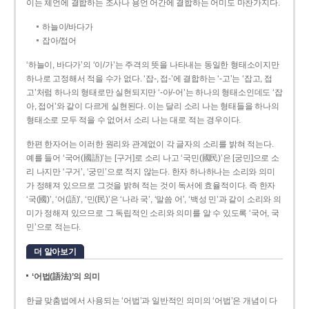
이는 체언에 결합하는 조사나 용언 어간에 결합하는 어미도 마찬가지다.
하늘이/바다가
잡아/접어
‘하늘이, 바다가’의 ‘이/가’는 주격의 뜻을 나타내는 동일한 형태소이지만
하나로 고정해서 적을 수가 없다. ‘잡-, 접-’에 결합하는 ‘-고’는 ‘잡고, 접
고’처럼 하나의 형태로만 실현되지만 ‘-아/-어’는 하나의 형태소인데도 ‘잡
아, 접어’와 같이 다르게 실현된다. 이는 달리 소리 나는 형태들을 하나의
형태소로 모두 적을 수 없어서 소리 나는 대로 적는 경우이다.
한편 한자어는 이러한 원리와 관계없이 각 글자의 소리를 밝혀 적는다.
예를 들어 ‘국어(國語)’는 [구거]로 소리 나고 ‘국민(國民)’은 [궁민]으로 소
리 나지만 ‘구거’, ‘궁민’으로 적지 않는다. 한자 하나하나는 소리와 의미
가 정해져 있으므로 그것을 밝혀 적는 것이 독서에 효율적이다. 즉 한자
‘국(國)’, ‘어(語)’, ‘민(民)’은 ‘나라 국’, ‘말씀 어’, ‘백성 민’과 같이 소리와 의
미가 정해져 있으므로 그 독립적인 소리와 의미를 알 수 있도록 ‘국어, 국
민’으로 적는다.
더 알아보기
‘어법(語法)’의 의미
한글 맞춤법에서 사용되는 ‘어법’과 일반적인 의미의 ‘어법’은 개념이 다