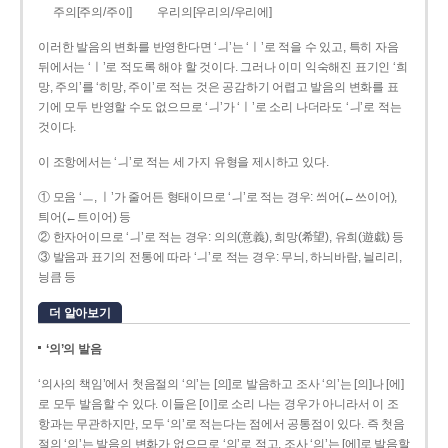
주의[주의/주이]
우리의[우리의/우리에]
이러한 발음의 변화를 반영한다면 ‘ㅢ’는 ‘ㅣ’로 적을 수 있고, 특히 자음
뒤에서는 ‘ㅣ’로 적도록 해야 할 것이다. 그러나 이미 익숙해진 표기인 ‘희
망, 주의’를 ‘히망, 주이’로 적는 것은 공감하기 어렵고 발음의 변화를 표
기에 모두 반영할 수도 없으므로 ‘ㅢ’가 ‘ㅣ’로 소리 나더라도 ‘ㅢ’로 적는
것이다.
이 조항에서는 ‘ㅢ’로 적는 세 가지 유형을 제시하고 있다.
① 모음 ‘ㅡ, ㅣ’가 줄어든 형태이므로 ‘ㅢ’로 적는 경우: 씌어(←쓰이어),
틔어(←트이어) 등
② 한자어이므로 ‘ㅢ’로 적는 경우: 의의(意義), 희망(希望), 유희(遊戱) 등
③ 발음과 표기의 전통에 따라 ‘ㅢ’로 적는 경우: 무늬, 하늬바람, 늴리리,
닁큼 등
더 알아보기
‘의’의 발음
‘의사의 책임’에서 첫음절의 ‘의’는 [의]로 발음하고 조사 ‘의’는 [의]나 [에]
로 모두 발음할 수 있다. 이들은 [이]로 소리 나는 경우가 아니라서 이 조
항과는 무관하지만, 모두 ‘의’로 적는다는 점에서 공통점이 있다. 즉 첫음
절의 ‘의’는 발음의 변화가 없으므로 ‘의’로 적고, 조사 ‘의’는 [에]로 발음할