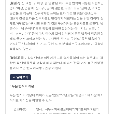
[붙임 2]
‘신-여성, 구-여성, 공-염불’은 이미 두음 법칙이 적용된 자립적인
명사 ‘여성, 염불’에 ‘신-, 구-, 공-’이 결합한 구조이므로 ‘신여성, 구여성,
공염불’로 적는다. ‘접두사처럼 쓰이는 한자’라고 한 것은 ‘신(新), 구
(舊)’와 같은 한자를 접두사로만 단정하기 어렵다는 점을 밝힌 것이다. 실
제로 ‘구(舊)’는 ‘구 시민 회관’과 같은 구성에서는 관형사로도 쓰인다. ‘남
존­-여비, 남부-­여대’ 등은 엄밀히 말하면 합성어는 아니지만, ‘남존’, ‘여
비’, ‘남부’, ‘여대’ 등이 마치 단어와 같이 인식되어 두음 법칙이 적용된 형
태로 굳어져 쓰이고 있는 것이다. 한편 ‘신년도, 구년도’ 등은 발음이 [신
년도], [구ː년도]이며 ‘신년­-도, 구년-­도’로 분석되는 구조이므로 이 규정이
적용되지 않는다.
[붙임 3]
둘 이상의 단어로 이루어진 고유 명사를 붙여 쓰는 경우에도, 결
합된 각 단어를 두음 법칙에 따라 적는다. 따라서 ‘한국 여자 농구 연맹’을
붙여서 쓰면 ‘한국여자농구연맹’이 된다.
더 알아보기
두음 법칙의 적용
두음 법칙의 적용에 차이가 있는 ‘연도’와 ‘년도’는 “표준국어대사전”에서
이러한 차이점을 확인할 수 있다.
연도(年度)
「명사」 사무나 회계 결산 따위의 처리를 위하여 편의