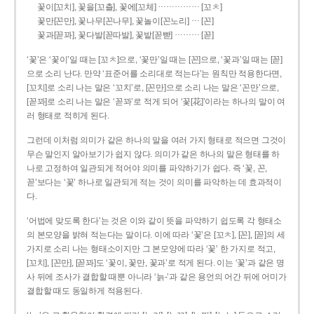
……………
꽃이[꼬치], 꽃을[꼬츨], 꽃에[꼬체]
[꼬ㅊ]
…
꽃만[꼰만], 꽃나무[꼰나무], 꽃놀이[꼰노리]
[꼰]
………
꽃과[꼳꽈], 꽃다발[꼳따발], 꽃밭[꼳빧]
[꼳]
‘꽃’은 ‘꽃이’일 때는 [꼬ㅊ]으로, ‘꽃만’일 때는 [꼰]으로, ‘꽃과’일 때는 [꼳]
으로 소리 난다. 만약 ‘표준어를 소리대로 적는다’는 원칙만 적용한다면,
[꼬치]로 소리 나는 말은 ‘꼬치’로, [꼰만]으로 소리 나는 말은 ‘꼰만’으로,
[꼳꽈]로 소리 나는 말은 ‘꼳꽈’로 적게 되어 ‘꽃[花]’이라는 하나의 말이 여
러 형태로 적히게 된다.
그런데 이처럼 의미가 같은 하나의 말을 여러 가지 형태로 적으면 그것이
무슨 말인지 알아보기가 쉽지 않다. 의미가 같은 하나의 말은 형태를 하
나로 고정하여 일관되게 적어야 의미를 파악하기가 쉽다. 즉 ‘꽃, 꼰,
꼳’보다는 ‘꽃’ 하나로 일관되게 적는 것이 의미를 파악하는 데 효과적이
다.
‘어법에 맞도록 한다’는 것은 이와 같이 뜻을 파악하기 쉽도록 각 형태소
의 본모양을 밝혀 적는다는 말이다. 이에 따라 ‘꽃’은 [꼬ㅊ], [꼰], [꼳]의 세
가지로 소리 나는 형태소이지만 그 본모양에 따라 ‘꽃’ 한 가지로 적고,
[꼬치], [꼰만], [꼳꽈]도 ‘꽃이, 꽃만, 꽃과’로 적게 된다. 이는 ‘꽃’과 같은 명
사 뒤에 조사가 결합할 때뿐 아니라 ‘늙-’과 같은 용언의 어간 뒤에 어미가
결합할 때도 동일하게 적용된다.