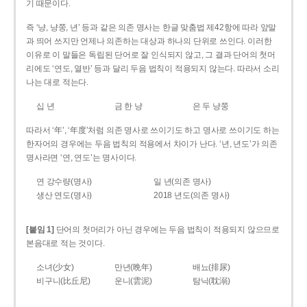
기 때문이다.
즉 ‘냥, 냥쭝, 년’ 등과 같은 의존 명사는 한글 맞춤법 제42항에 따라 앞말
과 띄어 쓰지만 언제나 의존하는 대상과 하나의 단위로 쓰인다. 이러한
이유로 이 말들은 독립된 단어로 잘 인식되지 않고, 그 결과 단어의 첫머
리에도 ‘연도, 열반’ 등과 달리 두음 법칙이 적용되지 않는다. 따라서 소리
나는 대로 적는다.
십 년
금 한 냥
은 두 냥쭝
따라서 ‘年’, ‘年度’처럼 의존 명사로 쓰이기도 하고 명사로 쓰이기도 하는
한자어의 경우에는 두음 법칙의 적용에서 차이가 난다. ‘년, 년도’가 의존
명사라면 ‘연, 연도’는 명사이다.
연 강수량(명사)
일 년(의존 명사)
생산 연도(명사)
2018 년도(의존 명사)
[붙임 1]
단어의 첫머리가 아닌 경우에는 두음 법칙이 적용되지 않으므로
본음대로 적는 것이다.
소녀(少女)
만년(晩年)
배뇨(排尿)
비구니(比丘尼)
운니(雲泥)
탐닉(耽溺)