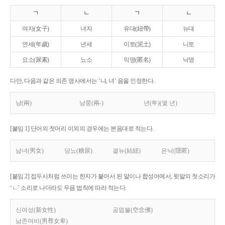
ㄱ
ㄴ
ㄱ
ㄴ
여자(女子)
녀자
유대(紐帶)
뉴대
연세(年歲)
년세
이토(泥土)
니토
요소(尿素)
뇨소
익명(匿名)
닉명
다만, 다음과 같은 의존 명사에서는 ‘냐, 녀’ 음을 인정한다.
냥(兩)
냥쭝(兩-)
년(年)(몇 년)
[붙임 1] 단어의 첫머리 이외의 경우에는 본음대로 적는다.
남녀(男女)
당뇨(糖尿)
결뉴(結紐)
은닉(隱匿)
[붙임 2] 접두사처럼 쓰이는 한자가 붙어서 된 말이나 합성어에서, 뒷말의 첫소리가
‘ㄴ’ 소리로 나더라도 두음 법칙에 따라 적는다.
신여성(新女性)
공염불(空念佛)
남존여비(男尊女卑)