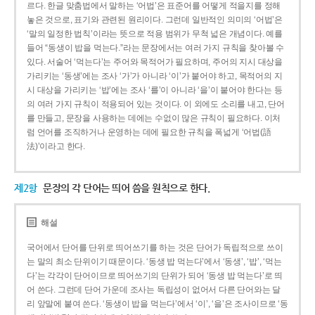
르다. 한글 맞춤법에서 말하는 ‘어법’은 표준어를 어떻게 적을지를 정해
놓은 것으로, 표기와 관련된 원리이다. 그런데 일반적인 의미의 ‘어법’은
‘말의 일정한 법칙’이라는 뜻으로 적용 범위가 무척 넓은 개념이다. 예를
들어 “동생이 밥을 먹는다.”라는 문장에서는 여러 가지 규칙을 찾아볼 수
있다. 서술어 ‘먹는다’는 주어와 목적어가 필요하며, 주어의 지시 대상을
가리키는 ‘동생’에는 조사 ‘가’가 아니라 ‘이’가 붙어야 하고, 목적어의 지
시 대상을 가리키는 ‘밥’에는 조사 ‘를’이 아니라 ‘을’이 붙어야 한다는 등
의 여러 가지 규칙이 적용되어 있는 것이다. 이 외에도 소리를 내고, 단어
를 만들고, 문장을 사용하는 데에는 수없이 많은 규칙이 필요하다. 이처
럼 언어를 조직하거나 운영하는 데에 필요한 규칙을 폭넓게 ‘어법(語
法)’이라고 한다.
제2항
문장의 각 단어는 띄어 씀을 원칙으로 한다.
해설
국어에서 단어를 단위로 띄어쓰기를 하는 것은 단어가 독립적으로 쓰이
는 말의 최소 단위이기 때문이다. ‘동생 밥 먹는다’에서 ‘동생’, ‘밥’, ‘먹는
다’는 각각이 단어이므로 띄어쓰기의 단위가 되어 ‘동생 밥 먹는다’로 띄
어 쓴다. 그런데 단어 가운데 조사는 독립성이 없어서 다른 단어와는 달
리 앞말에 붙여 쓴다. ‘동생이 밥을 먹는다’에서 ‘이’, ‘을’은 조사이므로 ‘동