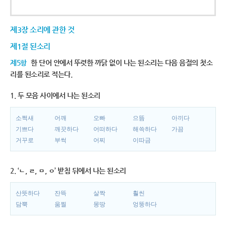
제3장 소리에 관한 것
제1절 된소리
제5항
한 단어 안에서 뚜렷한 까닭 없이 나는 된소리는 다음 음절의 첫소
리를 된소리로 적는다.
1. 두 모음 사이에서 나는 된소리
소쩍새
어깨
오빠
으뜸
아끼다
기쁘다
깨끗하다
어떠하다
해쓱하다
가끔
거꾸로
부썩
어찌
이따금
2. ‘ㄴ, ㄹ, ㅁ, ㅇ’ 받침 뒤에서 나는 된소리
산뜻하다
잔뜩
살짝
훨씬
담뿍
움찔
몽땅
엉뚱하다