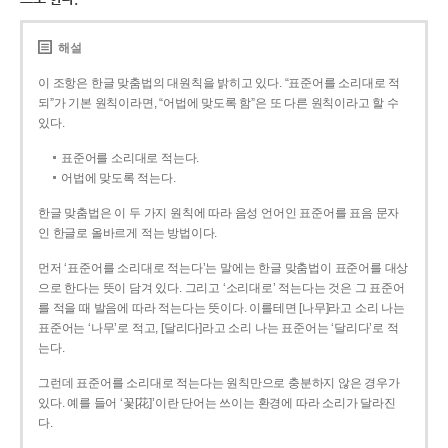
해설
이 조항은 한글 맞춤법의 대원칙을 밝히고 있다. “표준어를 소리대로 적
되”가 기본 원칙이라면, “어법에 맞도록 함”은 또 다른 원칙이라고 할 수
있다.
표준어를 소리대로 적는다.
어법에 맞도록 적는다.
한글 맞춤법은 이 두 가지 원칙에 따라 음성 언어인 표준어를 표음 문자
인 한글로 올바르게 적는 방법이다.
먼저 ‘표준어를 소리대로 적는다’는 말에는 한글 맞춤법이 표준어를 대상
으로 한다는 뜻이 담겨 있다. 그리고 ‘소리대로’ 적는다는 것은 그 표준어
를 적을 때 발음에 따라 적는다는 뜻이다. 이를테면 [나무]라고 소리 나는
표준어는 ‘나무’로 적고, [달리다]라고 소리 나는 표준어는 ‘달리다’로 적
는다.
그런데 표준어를 소리대로 적는다는 원칙만으로 충분하지 않은 경우가
있다. 예를 들어 ‘꽃[花]’이란 단어는 쓰이는 환경에 따라 소리가 달라진
다.