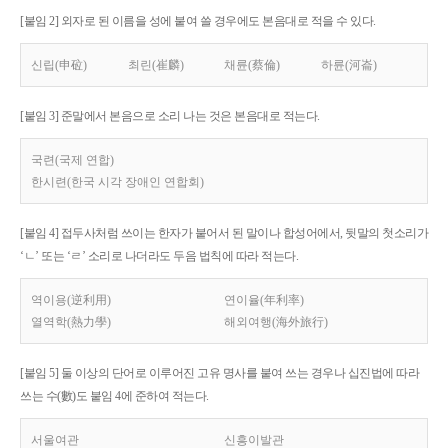
[붙임 2] 외자로 된 이름을 성에 붙여 쓸 경우에도 본음대로 적을 수 있다.
신립(申砬)
최린(崔麟)
채륜(蔡倫)
하륜(河崙)
[붙임 3] 준말에서 본음으로 소리 나는 것은 본음대로 적는다.
국련(국제 연합)
한시련(한국 시각 장애인 연합회)
[붙임 4] 접두사처럼 쓰이는 한자가 붙어서 된 말이나 합성어에서, 뒷말의 첫소리가
‘ㄴ’ 또는 ‘ㄹ’ 소리로 나더라도 두음 법칙에 따라 적는다.
역이용(逆利用)
연이율(年利率)
열역학(熱力學)
해외여행(海外旅行)
[붙임 5] 둘 이상의 단어로 이루어진 고유 명사를 붙여 쓰는 경우나 십진법에 따라
쓰는 수(數)도 붙임 4에 준하여 적는다.
서울여관
신흥이발관