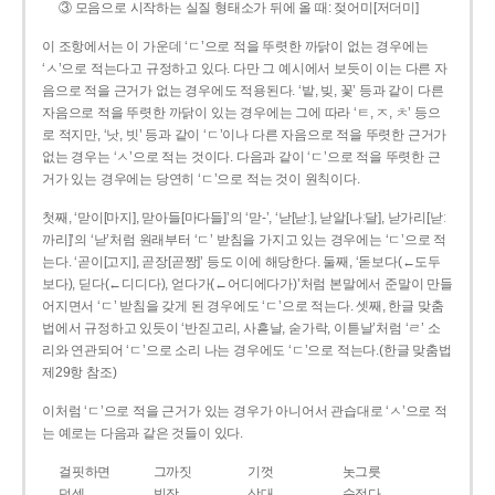
③ 모음으로 시작하는 실질 형태소가 뒤에 올 때: 젖어미[저더미]
이 조항에서는 이 가운데 ‘ㄷ’으로 적을 뚜렷한 까닭이 없는 경우에는
‘ㅅ’으로 적는다고 규정하고 있다. 다만 그 예시에서 보듯이 이는 다른 자
음으로 적을 근거가 없는 경우에도 적용된다. ‘밭, 빚, 꽃’ 등과 같이 다른
자음으로 적을 뚜렷한 까닭이 있는 경우에는 그에 따라 ‘ㅌ, ㅈ, ㅊ’ 등으
로 적지만, ‘낫, 빗’ 등과 같이 ‘ㄷ’이나 다른 자음으로 적을 뚜렷한 근거가
없는 경우는 ‘ㅅ’으로 적는 것이다. 다음과 같이 ‘ㄷ’으로 적을 뚜렷한 근
거가 있는 경우에는 당연히 ‘ㄷ’으로 적는 것이 원칙이다.
첫째, ‘맏이[마지], 맏아들[마다들]’의 ‘맏-’, ‘낟[낟ː], 낟알[나ː달], 낟가리[낟ː
까리]’의 ‘낟’처럼 원래부터 ‘ㄷ’ 받침을 가지고 있는 경우에는 ‘ㄷ’으로 적
는다. ‘곧이[고지], 곧장[곧짱]’ 등도 이에 해당한다. 둘째, ‘돋보다(←도두
보다), 딛다(←디디다), 얻다가(←어디에다가)’처럼 본말에서 준말이 만들
어지면서 ‘ㄷ’ 받침을 갖게 된 경우에도 ‘ㄷ’으로 적는다. 셋째, 한글 맞춤
법에서 규정하고 있듯이 ‘반짇고리, 사흗날, 숟가락, 이튿날’처럼 ‘ㄹ’ 소
리와 연관되어 ‘ㄷ’으로 소리 나는 경우에도 ‘ㄷ’으로 적는다.(한글 맞춤법
제29항 참조)
이처럼 ‘ㄷ’으로 적을 근거가 있는 경우가 아니어서 관습대로 ‘ㅅ’으로 적
는 예로는 다음과 같은 것들이 있다.
걸핏하면
그까짓
기껏
놋그릇
덧셈
빗장
삿대
숫접다