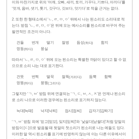
이와 마찬가지로 위의 ‘어깨, 오빠, 새끼, 토끼, 가꾸다, 기쁘다, 아끼다’를
‘엇개, 옵바, 샛기, 톳기, 갓구다, 깃브다, 앗기다’로 적을 근거는 없다.
2. 또한 한 형태소에서 ‘ㄴ, ㄹ, ㅁ, ㅇ’ 뒤에서 나는 된소리도 소리대로 적
는다. 받침 ‘ㄴ, ㄹ, ㅁ, ㅇ’은 뒤에 오는 예사소리를 된소리로 바꾸어 주는
필연적인 조건이 아니다.
건들
번개
딸기
절벙
듬성
함지
(하다)
껑둥
뭉실
(하다)
따라서 ‘ㄴ, ㄹ, ㅁ, ㅇ’ 뒤에 오는 된소리는 특별한 까닭이 있다고 할 수 없
으므로 소리 나는 대로 표기한다.
건뜻
번쩍
딸꾹
절뚝
듬뿍
함빡
(거리다)
껑뚱
뭉뚱
(하다)
(그리다)
그렇지만 ‘ㄱ, ㅂ’ 받침 뒤에 연결되는 ‘ㄱ, ㄷ, ㅂ, ㅅ, ㅈ’은 언제나 된소리
로 소리 나므로 이러한 경우에는 된소리로 표기하지 않는다.
늑대[늑때]
낙지[낙찌]
접시[접씨]
갑자기[갑짜기]
‘ㄱ, ㅂ’ 받침 외에 ‘믿고[믿꼬], 잊지[읻찌]’와 ‘낯설다[낟썰다]’처럼 앞말의
받침이 [ㄷ]으로 발음될 때 뒷말의 첫소리가 된소리로 나는 예들도 있다.
이러한 말 역시 된소리를 표기에 반영하지 않는데 이는 다른 이유에서이