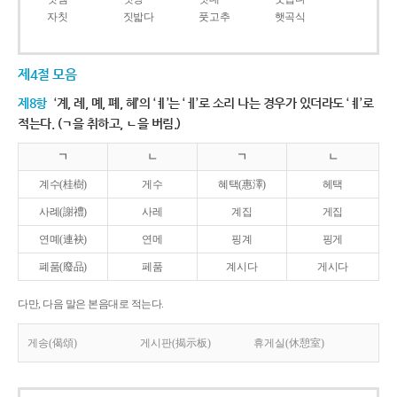
자칫
짓밟다
풋고추
햇곡식
제4절 모음
제8항
‘계, 례, 몌, 폐, 혜’의 ‘ㅖ’는 ‘ㅔ’로 소리 나는 경우가 있더라도 ‘ㅖ’로
적는다. (ㄱ을 취하고, ㄴ을 버림.)
ㄱ
ㄴ
ㄱ
ㄴ
계수(桂樹)
게수
혜택(惠澤)
헤택
사례(謝禮)
사레
계집
게집
연몌(連袂)
연메
핑계
핑게
폐품(廢品)
페품
계시다
게시다
다만, 다음 말은 본음대로 적는다.
게송(偈頌)
게시판(揭示板)
휴게실(休憩室)