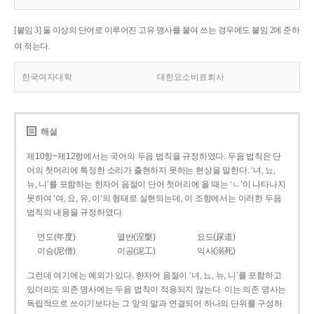
[붙임 3] 둘 이상의 단어로 이루어진 고유 명사를 붙여 쓰는 경우에도 붙임 2에 준하
여 적는다.
한국여자대학
대한요소비료회사
해설
제10항~제12항에서는 국어의 두음 법칙을 규정하였다. 두음 법칙은 단
어의 첫머리에 특정한 소리가 출현하지 못하는 현상을 말한다. ‘녀, 뇨,
뉴, 니’를 포함하는 한자어 음절이 단어 첫머리에 올 때는 ‘ㄴ’이 나타나지
못하여 ‘여, 요, 유, 이’의 형태로 실현되는데, 이 조항에서는 이러한 두음
법칙의 내용을 규정하였다.
연도(年度)
열반(涅槃)
요도(尿道)
이승(尼僧)
이공(泥工)
익사(溺死)
그런데 여기에는 예외가 있다. 한자어 음절이 ‘녀, 뇨, 뉴, 니’를 포함하고
있더라도 의존 명사에는 두음 법칙이 적용되지 않는다. 이는 의존 명사는
독립적으로 쓰이기보다는 그 앞의 말과 연결되어 하나의 단위를 구성하