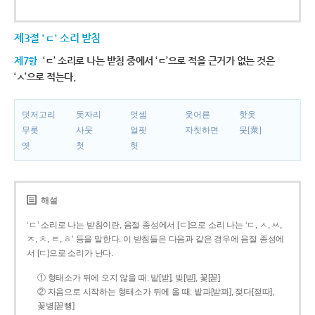
제3절 'ㄷ' 소리 받침
제7항
‘ㄷ’ 소리로 나는 받침 중에서 ‘ㄷ’으로 적을 근거가 없는 것은
‘ㅅ’으로 적는다.
덧저고리
돗자리
엇셈
웃어른
핫옷
무릇
사뭇
얼핏
자칫하면
뭇[衆]
옛
첫
헛
해설
‘ㄷ’ 소리로 나는 받침이란, 음절 종성에서 [ㄷ]으로 소리 나는 ‘ㄷ, ㅅ, ㅆ,
ㅈ, ㅊ, ㅌ, ㅎ’ 등을 말한다. 이 받침들은 다음과 같은 경우에 음절 종성에
서 [ㄷ]으로 소리가 난다.
① 형태소가 뒤에 오지 않을 때: 밭[받], 빚[빋], 꽃[꼳]
② 자음으로 시작하는 형태소가 뒤에 올 때: 밭과[받꽈], 젖다[젇따],
꽃병[꼳뼝]