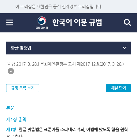
이 누리집은 대한민국 공식 전자정부 누리집입니다.
한글 맞춤법
[시행 2017. 3. 28.] 문화체육관광부 고시 제2017-12호(2017. 3. 28.)
규정 목록 보기
해설 닫기
본문
제1장 총칙
제1항
한글 맞춤법은 표준어를 소리대로 적되, 어법에 맞도록 함을 원칙
으로 한다.