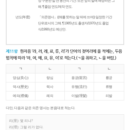
상 구분한 일 년 동안의 기간. 또는 앞의 말에 해당하는 그
해. ¶ 졸업 연도/제작 연도.
년도(年度)
「의존명사」((해를 뜻하는 말 뒤에 쓰여)) 일정한 기간
단위로서의 그해. ¶ 1985년도 출생자/1970년도 졸업
식/1990년도 예산안.
제11항
한자음 ‘랴, 려, 례, 료, 류, 리’가 단어의 첫머리에 올 적에는, 두음
법칙에 따라 ‘야, 여, 예, 요, 유, 이’로 적는다.(ㄱ을 취하고, ㄴ을 버림.)
ㄱ
ㄴ
ㄱ
ㄴ
양심(良心)
량심
용궁(龍宮)
룡궁
역사(歷史)
력사
유행(流行)
류행
예의(禮儀)
례의
이발(理髮)
리발
다만, 다음과 같은 의존 명사는 본음대로 적는다.
리(里): 몇 리냐?
리(理): 그럴 리가 없다.