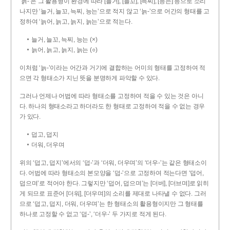
‘늙-’은 그 활용형이 환경에 따라 [늘거], [늘꼬], [늑찌], [능는] 등으로 소리
나지만 ‘늘거, 늘꼬, 늑찌, 능는’으로 적지 않고 ‘늙-’으로 어간의 형태를 고
정하여 ‘늙어, 늙고, 늙지, 늙는’으로 적는다.
늘거, 늘꼬, 늑찌, 능는 (×)
늙어, 늙고, 늙지, 늙는 (○)
이처럼 ‘늙-­’이라는 어간과 거기에 결합하는 어미의 형태를 고정하여 적
으면 각 형태소가 지닌 뜻을 분명하게 파악할 수 있다.
그러나 언제나 어법에 따라 형태소를 고정하여 적을 수 있는 것은 아니
다. 하나의 형태소라고 하더라도 한 형태로 고정하여 적을 수 없는 경우
가 있다.
덥고, 덥지
더워, 더우며
위의 ‘덥고, 덥지’에서의 ‘덥-­’과 ‘더워, 더우며’의 ‘더우-­’는 같은 형태소이
다. 어법에 따라 형태소의 본모양을 ‘덥-­’으로 고정하여 적는다면 ‘덥어,
덥으며’로 적어야 한다. 그렇지만 ‘덥어, 덥으며’는 [더버], [더브며]로 읽히
게 되므로 표준어 [더워], [더우며]의 소리를 제대로 나타낼 수 없다. 그러
므로 ‘덥고, 덥지, 더워, 더우며’는 한 형태소의 활용형이지만 그 형태를
하나로 고정할 수 없고 ‘덥-’, ‘더우-’ 두 가지로 적게 된다.