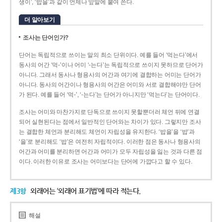
생이’, ‘밥을’과 같이 언제나 앞말에 붙여 쓴다.
더 알아보기
조사는 단어인가?
단어는 독립적으로 쓰이는 말의 최소 단위이다. 예를 들어 ‘먹는다’에서
동사의 어간 ‘먹-­’이나 어미 ‘­-는다’는 독립적으로 쓰이지 못하므로 단어가
아니다. 그래서 동사나 형용사의 어간과 여기에 결합하는 어미는 단어가
아니다. 동사의 어간이나 형용사의 어간은 어미와 서로 결합해야만 단어
가 된다. 예를 들어 ‘먹-’, ‘-는다’는 단어가 아니지만 ‘먹는다’는 단어이다.
조사는 어미와 마찬가지로 단독으로 쓰이지 못할뿐더러 체언 뒤에 연결
되어 실현된다는 점에서 일반적인 단어와는 차이가 있다. 그렇지만 조사
는 결합한 체언과 분리해도 체언이 자립성을 유지한다. ‘밥을’을 ‘밥’과
‘을’로 분리해도 ‘밥’은 여전히 자립적이다. 이러한 점은 동사나 형용사의
어간과 어미를 분리하면 어간과 어미가 모두 자립성을 잃는 것과 다른 점
이다. 이러한 이유로 조사는 어미보다는 단어에 가깝다고 할 수 있다.
제3항
외래어는 ‘외래어 표기법’에 따라 적는다.
해설