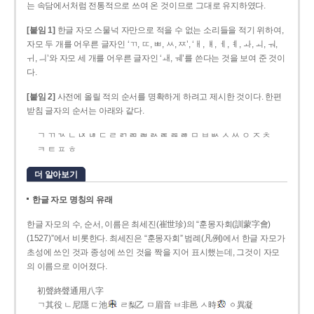
는 속담에서처럼 전통적으로 쓰여 온 것이므로 그대로 유지하였다.
[붙임 1]
한글 자모 스물넉 자만으로 적을 수 없는 소리들을 적기 위하여,
자모 두 개를 어우른 글자인 ‘ㄲ, ㄸ, ㅃ, ㅆ, ㅉ’, ‘ㅐ, ㅒ, ㅔ, ㅖ, ㅘ, ㅚ, ㅝ,
ㅟ, ㅢ’와 자모 세 개를 어우른 글자인 ‘ㅙ, ㅞ’를 쓴다는 것을 보여 준 것이
다.
[붙임 2]
사전에 올릴 적의 순서를 명확하게 하려고 제시한 것이다. 한편
받침 글자의 순서는 아래와 같다.
ㄱ ㄲ ㄳ ㄴ ㄵ ㄶ ㄷ ㄹ ㄺ ㄻ ㄼ ㄽ ㄾ ㄿ ㅀ ㅁ ㅂ ㅄ ㅅ ㅆ ㅇ ㅈ ㅊ
ㅋ ㅌ ㅍ ㅎ
더 알아보기
한글 자모 명칭의 유래
한글 자모의 수, 순서, 이름은 최세진(崔世珍)의 “훈몽자회(訓蒙字會)
(1527)”에서 비롯한다. 최세진은 “훈몽자회” 범례(凡例)에서 한글 자모가
초성에 쓰인 것과 종성에 쓰인 것을 짝을 지어 표시했는데, 그것이 자모
의 이름으로 이어졌다.
初聲終聲通用八字
ㄱ其役 ㄴ尼隱 ㄷ池
ㄹ梨乙 ㅁ眉音 ㅂ非邑 ㅅ時
ㆁ異凝