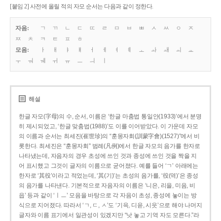
[붙임 2] 사전에 올릴 적의 자모 순서는 다음과 같이 정한다.
자음:
ㄱ
ㄲ
ㄴ
ㄷ
ㄸ
ㄹ
ㅁ
ㅂ
ㅃ
ㅅ
ㅆ
ㅇ
ㅈ
ㅉ
ㅊ
ㅋ
ㅌ
ㅍ
ㅎ
모음:
ㅏ
ㅐ
ㅑ
ㅒ
ㅓ
ㅔ
ㅕ
ㅖ
ㅗ
ㅘ
ㅙ
ㅚ
ㅛ
ㅜ
ㅝ
ㅞ
ㅟ
ㅠ
ㅡ
ㅢ
ㅣ
해설
한글 자모(字母)의 수, 순서, 이름은 ‘한글 마춤법 통일안(1933)’에서 분명
히 제시되었고, ‘한글 맞춤법(1988)’도 이를 이어받았다. 이 가운데 자모
의 이름과 순서는 최세진(崔世珍)의 “훈몽자회(訓蒙字會)(1527)”에서 비
롯한다. 최세진은 “훈몽자회” 범례(凡例)에서 한글 자모의 음가를 한자로
나타냈는데, 자음자의 경우 초성에 쓰인 것과 종성에 쓰인 것을 짝을 지
어 표시했고 그것이 글자의 이름으로 굳어졌다. 예를 들어 ‘ㄱ’ 아래에는
한자로 ‘其役’이라고 적었는데, ‘其(기)’는 초성의 음가를, ‘役(역)’은 종성
의 음가를 나타낸다. 기본적으로 자음자의 이름은 ‘니은, 리을, 미음, 비
읍’ 등과 같이 ‘ㅣㅡ’ 모음을 바탕으로 각 자음이 초성, 종성에 놓이는 방
식으로 지어졌다. 따라서 ‘ㄱ, ㄷ, ㅅ’도 ‘기윽, 디읃, 시읏’으로 해야 나머지
글자와 이름 표기에서 일관성이 있겠지만 “낫 놓고 기역 자도 모른다.”라