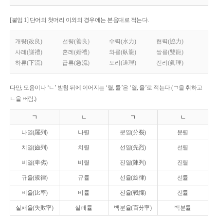
[붙임 1] 단어의 첫머리 이외의 경우에는 본음대로 적는다.
개량(改良)
선량(善良)
수력(水力)
협력(協力)
사례(謝禮)
혼례(婚禮)
와룡(臥龍)
쌍룡(雙龍)
하류(下流)
급류(急流)
도리(道理)
진리(眞理)
다만, 모음이나 ‘ㄴ’ 받침 뒤에 이어지는 ‘렬, 률’은 ‘열, 율’로 적는다.(ㄱ을 취하고
ㄴ을 버림.)
ㄱ
ㄴ
ㄱ
ㄴ
나열(羅列)
나렬
분열(分裂)
분렬
치열(齒列)
치렬
선열(先烈)
선렬
비열(卑劣)
비렬
진열(陳列)
진렬
규율(規律)
규률
선율(旋律)
선률
비율(比率)
비률
전율(戰慄)
전률
실패율(失敗率)
실패률
백분율(百分率)
백분률