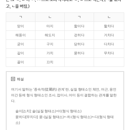
고, ㄴ을 버림.)
ㄱ
ㄴ
ㄱ
ㄴ
맏이
마지
핥이다
할치다
해돋이
해도지
걷히다
거치다
굳이
구지
닫히다
다치다
같이
가치
묻히다
무치다
끝이
끄치
해설
여기서 말하는 ‘종속적(從屬的) 관계’란, 실질 형태소인 체언, 어근, 용언
어간 등에 형식 형태소인 조사, 접미사, 어미 등이 결합하는 관계를 말한
다.
솥이[소치]: 솥(실질 형태소)+이(형식 형태소)
묻히다[무치다]: 묻­-(실질 형태소)+­-히­-(형식 형태소)+-다(형식 형태
소)