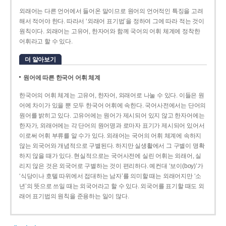
외래어는 다른 언어에서 들어온 말이므로 원어의 언어적인 특징을 고려
해서 적어야 한다. 따라서 ‘외래어 표기법’을 정하여 그에 따라 적는 것이
원칙이다. 외래어는 고유어, 한자어와 함께 국어의 어휘 체계에 정착한
어휘라고 할 수 있다.
더 알아보기
원어에 따른 한국어 어휘 체계
한국어의 어휘 체계는 고유어, 한자어, 외래어로 나눌 수 있다. 이들은 원
어에 차이가 있을 뿐 모두 한국어 어휘에 속한다. 국어사전에서는 단어의
원어를 밝히고 있다. 고유어에는 원어가 제시되어 있지 않고 한자어에는
한자가, 외래어에는 각 단어의 원어명과 로마자 표기가 제시되어 있어서
이로써 어휘 부류를 알 수가 있다. 외래어는 국어의 어휘 체계에 속하지
않는 외국어와 개념적으로 구별된다. 하지만 실생활에서 그 구별이 명확
하지 않을 때가 있다. 현실적으로는 국어사전에 실린 어휘는 외래어, 실
리지 않은 것은 외국어로 구별하는 것이 편리하다. 예컨대 ‘보이(boy)’가
‘식당이나 호텔 따위에서 접대하는 남자’를 의미할 때는 외래어지만 ‘소
년’의 뜻으로 쓰일 때는 외국어라고 할 수 있다. 외국어를 표기할 때도 외
래어 표기법의 원칙을 준용하는 일이 많다.