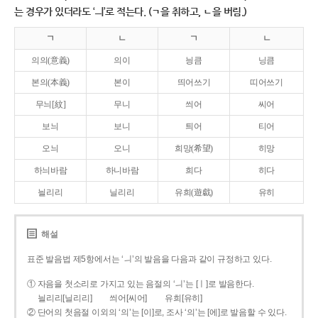
는 경우가 있더라도 ‘ㅢ’로 적는다. (ㄱ을 취하고, ㄴ을 버림.)
ㄱ
ㄴ
ㄱ
ㄴ
의의(意義)
의이
닁큼
닝큼
본의(本義)
본이
띄어쓰기
띠어쓰기
무늬[紋]
무니
씌어
씨어
보늬
보니
틔어
티어
오늬
오니
희망(希望)
히망
하늬바람
하니바람
희다
히다
늴리리
닐리리
유희(遊戱)
유히
해설
표준 발음법 제5항에서는 ‘ㅢ’의 발음을 다음과 같이 규정하고 있다.
① 자음을 첫소리로 가지고 있는 음절의 ‘ㅢ’는 [ㅣ]로 발음한다.
늴리리[닐리리]
씌어[씨어]
유희[유히]
② 단어의 첫음절 이외의 ‘의’는 [이]로, 조사 ‘의’는 [에]로 발음할 수 있다.