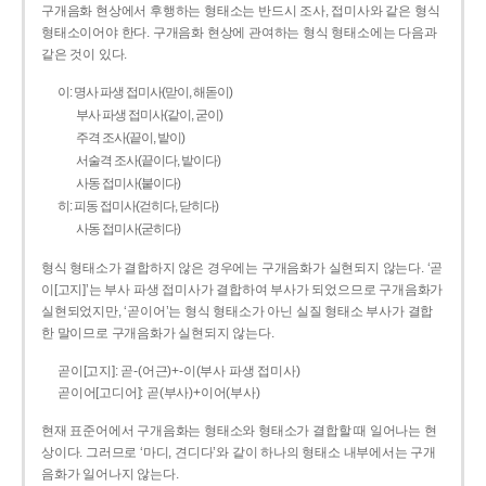
구개음화 현상에서 후행하는 형태소는 반드시 조사, 접미사와 같은 형식
형태소이어야 한다. 구개음화 현상에 관여하는 형식 형태소에는 다음과
같은 것이 있다.
이: 명사 파생 접미사(맏이, 해돋이)
부사 파생 접미사(같이, 굳이)
주격 조사(끝이, 밭이)
서술격 조사(끝이다, 밭이다)
사동 접미사(붙이다)
히: 피동 접미사(걷히다, 닫히다)
사동 접미사(굳히다)
형식 형태소가 결합하지 않은 경우에는 구개음화가 실현되지 않는다. ‘곧
이[고지]’는 부사 파생 접미사가 결합하여 부사가 되었으므로 구개음화가
실현되었지만, ‘곧이어’는 형식 형태소가 아닌 실질 형태소 부사가 결합
한 말이므로 구개음화가 실현되지 않는다.
곧이[고지]: 곧-­(어근)+­-이(부사 파생 접미사)
곧이어[고디어]: 곧(부사)+이어(부사)
현재 표준어에서 구개음화는 형태소와 형태소가 결합할 때 일어나는 현
상이다. 그러므로 ‘마디, 견디다’와 같이 하나의 형태소 내부에서는 구개
음화가 일어나지 않는다.