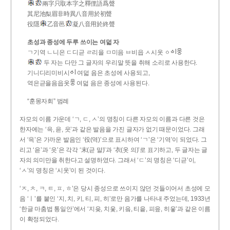
兩字只取本字之釋俚語爲聲
其尼池梨眉非時異八音用於初聲
役隱
乙音邑
凝八音用於終聲
초성과 종성에 두루 쓰이는 여덟 자
ㄱ기역 ㄴ니은 ㄷ디귿 ㄹ리을 ㅁ미음 ㅂ비읍 ㅅ시옷 ㆁ
두 자는 다만 그 글자의 우리말 뜻을 취해 소리로 사용한다.
기니디리미비시
여덟 음은 초성에 사용되고,
역은귿을음읍옷
여덟 음은 종성에 사용된다.
“훈몽자회” 범례
자모의 이름 가운데 ‘ㄱ, ㄷ, ㅅ’의 명칭이 다른 자모의 이름과 다른 것은
한자에는 ‘윽, 읃, 읏’과 같은 발음을 가진 글자가 없기 때문이었다. 그래
서 ‘윽’은 가까운 발음인 ‘役(역)’으로 표시하여 ‘ㄱ’은 ‘기역’이 되었다. 그
리고 ‘읃’과 ‘읏’은 각각 ‘末(귿 말)’과 ‘衣(옷 의)’로 표기하고, 두 글자는 글
자의 의미만을 취한다고 설명하였다. 그래서 ‘ㄷ’의 명칭은 ‘디귿’이,
‘ㅅ’의 명칭은 ‘시옷’이 된 것이다.
‘ㅈ, ㅊ, ㅋ, ㅌ, ㅍ, ㅎ’은 당시 종성으로 쓰이지 않던 것들이어서 초성에 모
음 ‘ㅣ’를 붙인 ‘지, 치, 키, 티, 피, 히’로만 음가를 나타내 주었는데, 1933년
‘한글 마춤법 통일안’에서 ‘지읒, 치읓, 키읔, 티읕, 피읖, 히읗’과 같은 이름
이 확정되었다.