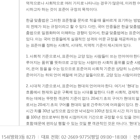
역적으로나 사회적으로 여러 가지로 나타나는 경우가 많은데, 이러한 여
시하고자 하는 것이 표준어 규정의 목적이다.
한글 맞춤법은 그러한 표준형을 문자로 적을 때 올바르게 표기하는 방법
의 전제가 되는 규정이라고 할 수 있다. 다만, 국어 언중들은 한글 맞춤
춤법으로 일원화하여 이해하는 경향이 있어서, 한글 맞춤법에는 표준어
있다. 이는 국어 언중들에게 실용적인 성격의 어문 규정을 제공하려는 
는 표준어를 정하는 사회적, 시대적, 지역적 기준이 제시되어 있다.
1. 사회적 기준으로서, 표준어는 교양 있는 사람들이 쓰는 언어여야 한다
루어지는 품위’를 뜻하므로 교양 있는 사람이란 사회적 품위를 갖춘 사람
어, 은어 등을 쓸 수는 있으므로 표준어의 사회적 기준은 상당히 느슨하다고
준어이기는 하되 언어 예절에 어긋난 말들이므로, 교양 있는 사람이라면
2. 시대적 기준으로서, 표준어는 현대의 언어여야 한다. 여기서 ‘현대
흐름에서 현재와 같은 구획에 있는 시대를 말한다. 다른 사회적, 경제적
하는 데에는 뚜렷한 객관적 기준이 없다. 20세기 초의 구어가 현대의 말
로서는 20세기 초의 구어를 현대의 말로 간주하기에 어려움이 있다. 한
시간 차를 30년 남짓으로 잡으면 넉넉잡아 100년 정도의 시간 차가 있
를 100년 전으로부터 현재 시점까지의 기간으로 규정할 수도 있을 것이다
호함 때문에 편의상 행할 수 있는 것일 뿐 객관적인 것은 아니다. ‘현대
3. 지역적 기준으로서, 표준어는 서울말이어야 한다. 이는 표준어의 공
154(방화3동 827)
대표 전화: 02-2669-9775(평일 09:00~18:00)
전송