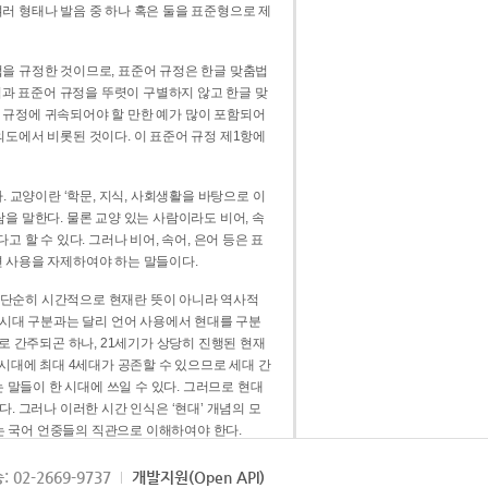
러 형태나 발음 중 하나 혹은 둘을 표준형으로 제
을 규정한 것이므로, 표준어 규정은 한글 맞춤법
법과 표준어 규정을 뚜렷이 구별하지 않고 한글 맞
 규정에 귀속되어야 할 만한 예가 많이 포함되어
의도에서 비롯된 것이다. 이 표준어 규정 제1항에
. 교양이란 ‘학문, 지식, 사회생활을 바탕으로 이
을 말한다. 물론 교양 있는 사람이라도 비어, 속
 할 수 있다. 그러나 비어, 속어, 은어 등은 표
 사용을 자제하여야 하는 말들이다.
’는 단순히 시간적으로 현재란 뜻이 아니라 역사적
 시대 구분과는 달리 언어 사용에서 현대를 구분
로 간주되곤 하나, 21세기가 상당히 진행된 현재
 시대에 최대 4세대가 공존할 수 있으므로 세대 간
는 말들이 한 시대에 쓰일 수 있다. 그러므로 현대
. 그러나 이러한 시간 인식은 ‘현대’ 개념의 모
’는 국어 언중들의 직관으로 이해하여야 한다.
용어적 성격을 가장 크게 드러내 주는 기준이다.
: 02-2669-9737
개발지원(Open API)