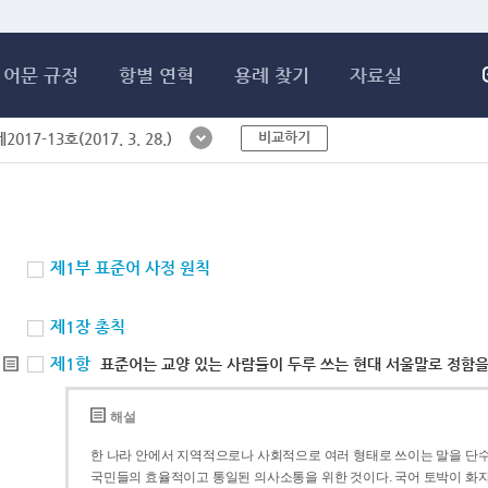
메인콘텐츠 바로가기
어문 규정
항별 연혁
용례 찾기
자료실
비교하기
017-13호(2017. 3. 28.)
제1부 표준어 사정 원칙
제1장 총칙
제1항
표준어는 교양 있는 사람들이 두루 쓰는 현대 서울말로 정함을
해설
한 나라 안에서 지역적으로나 사회적으로 여러 형태로 쓰이는 말을 단수
국민들의 효율적이고 통일된 의사소통을 위한 것이다. 국어 토박이 화자