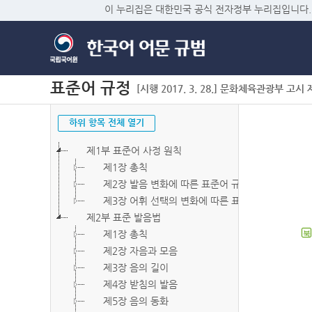
이 누리집은 대한민국 공식 전자정부 누리집입니다.
표준어 규정
[시행 2017. 3. 28.] 문화체육관광부 고시 제2
하위 항목 전체 열기
제1부 표준어 사정 원칙
제1장 총칙
제2장 발음 변화에 따른 표준어 규정
제3장 어휘 선택의 변화에 따른 표준어 규정
제2부 표준 발음법
제1장 총칙
북
제2장 자음과 모음
제3장 음의 길이
제4장 받침의 발음
제5장 음의 동화