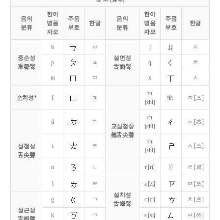
한어
한어
음의
주음
음의
주음
병음
한글
병음
한글
분류
부호
분류
부호
자모
자모
b
ㅂ
j
ㅈ
중순성
설면성
p
ㅍ
q
ㅊ
重脣聲
舌面聲
m
ㅁ
x
ㅅ
zh
순치성*
f
ㅍ
ㅈ [즈]
[zhi]
ch
d
ㄷ
ㅊ [츠]
교설첨성
[chi]
翹舌尖聲
sh
t
ㅌ
ㅅ [스]
설첨성
[shi]
舌尖聲
ㄖ
n
ㄴ
r [ri]
ㄹ [르]
l
ㄹ
z [zi]
ㅉ [쯔]
설치성
g
ㄱ
c [ci]
ㅊ [츠]
舌齒聲
설근성
k
ㅋ
s [si]
ㅆ [쓰]
舌根聲