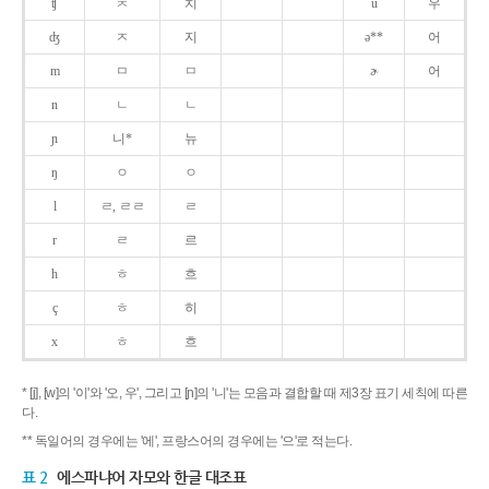
ʧ
ㅊ
치
u
우
ʤ
ㅈ
지
ə**
어
m
ㅁ
ㅁ
ɚ
어
n
ㄴ
ㄴ
ɲ
니*
뉴
ŋ
ㅇ
ㅇ
l
ㄹ, ㄹㄹ
ㄹ
r
ㄹ
르
h
ㅎ
흐
ç
ㅎ
히
x
ㅎ
흐
* [j], [w]의 '이'와 '오, 우', 그리고 [ɲ]의 '니'는 모음과 결합할 때 제3장 표기 세칙에 따른
다.
** 독일어의 경우에는 '에', 프랑스어의 경우에는 '으'로 적는다.
표 2
에스파냐어 자모와 한글 대조표