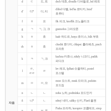
d
ㄷ
드, 트
dech 데흐, divadlo 디바들로, led 레트
d'ábel 댜벨, lod'ka 로티카, hrud'
d'
디*
디, 티
흐루티
f
ㅍ
프
fík 피크, knoflík 크노플리크
g
ㄱ
ㄱ, 그, 크
gramofon 그라모폰
h
ㅎ
흐
hadr 하드르, hmyz 흐미스, bůh 부흐
choditi 호디티, chlapec 흘라페츠, prach
ch
ㅎ
흐
프라흐
kachna 카흐나, nikdy 니크디, padák
k
ㅋ
ㄱ, 크
파다크
ㄹ,
lev 레프, šplhati 슈플하티, postel
l
ㄹ
ㄹㄹ
포스텔
most 모스트, mrak 므라크, podzim
m
ㅁ
ㅁ, 므
포드짐
n
ㄴ
ㄴ
noha 노하, podmínka 포드민카
ň
니*
ㄴ
němý 네미, sáňky 산키, Plzeň 플젠
자음
Praha 프라하, koroptev 코롭테프, strop
p
ㅍ
ㅂ, 프