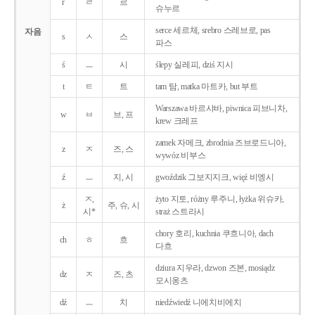
r
ㄹ
르
슈누르
serce 세르체, srebro 스레브로, pas
자음
s
ㅅ
스
파스
ś
ㅡ
시
ślepy 실레피, dziś 지시
t
ㅌ
트
tam 탐, matka 마트카, but 부트
Warszawa 바르샤바, piwnica 피브니차,
w
ㅂ
브, 프
krew 크레프
zamek 자메크, zbrodnia 즈브로드니아,
z
ㅈ
즈, 스
wywóz 비부스
ź
ㅡ
지, 시
gwoździk 그보지지크, więź 비엥시
ㅈ,
żyto 지토, różny 루주니, łyżka 위슈카,
ż
주, 슈, 시
시*
straż 스트라시
chory 호리, kuchnia 쿠흐니아, dach
ch
ㅎ
흐
다흐
dziura 지우라, dzwon 즈본, mosiądz
dz
ㅈ
즈, 츠
모시옹츠
dź
ㅡ
치
niedźwiedź 니에치비에치