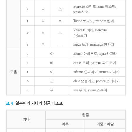
Sorrento 소렌토, asma 아스마,
s
ㅅ
스
sasso 사소
t
ㅌ
트
Torino 토리노, tranne 트란네
Vivace 비바체, manovra
v
ㅂ
브
마노브라
z
ㅊ
―
nozze 노체, mancanza 만칸차
a
아
abituro 아비투로, capra 카프라
e
에
erta 에르타, padrone 파드로네
모음
i
이
infamia 인파미아, manica 마니카
o
오
oblio 오블리오, poetica 포에티카
u
우
uva 우바, spuma 스푸마
표 4
일본어의 가나와 한글 대조표
한글
가나
어두
어중ㆍ어말