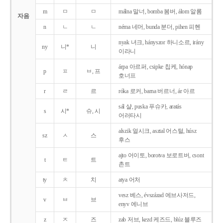
m
ㅁ
ㅁ
málna 말너, bomba 봄버, álom 알롬
자음
n
ㄴ
ㄴ
néma 네머, bunda 분더, pihen 피헨
nyak 녀크, hányszor 하니소르, irány
ny
니*
니
이라니
árpa 아르퍼, csipke 칩케, hónap
p
ㅍ
ㅂ, 프
호너프
r
ㄹ
르
róka 로커, barna 버르너, ár 아르
sál 샬, puska 푸슈카, aratás
s
시*
슈, 시
어러타시
alszik 얼시크, asztal 어스털, húsz
sz
ㅅ
스
후스
ajto 어이토, borotva 보로트버, csont
t
ㅌ
트
촌트
ty
ㅊ
치
atya 어처
vesz 베스, évszázad 에브사저드,
v
ㅂ
브
enyv 에니브
z
ㅈ
즈
zab 저브, kezd 케즈드, blúz 블루즈