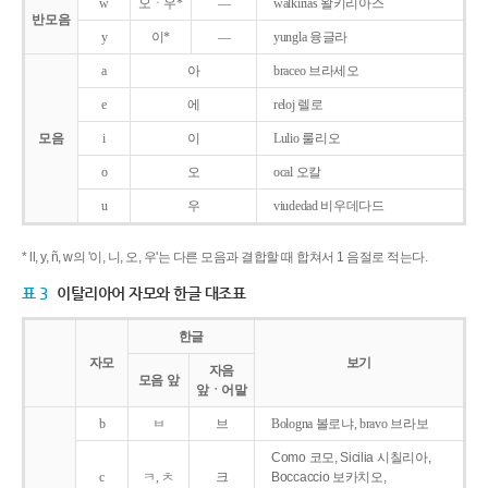
w
오ㆍ우*
―
walkirias 왈키리아스
반모음
y
이*
―
yungla 융글라
a
아
braceo 브라세오
e
에
reloj 렐로
모음
i
이
Lulio 룰리오
o
오
ocal 오칼
u
우
viudedad 비우데다드
* ll, y, ñ, w의 '이, 니, 오, 우'는 다른 모음과 결합할 때 합쳐서 1 음절로 적는다.
표 3
이탈리아어 자모와 한글 대조표
한글
자모
보기
자음
모음 앞
앞ㆍ어말
b
ㅂ
브
Bologna 볼로냐, bravo 브라보
Como 코모, Sicilia 시칠리아,
c
ㅋ, ㅊ
크
Boccaccio 보카치오,