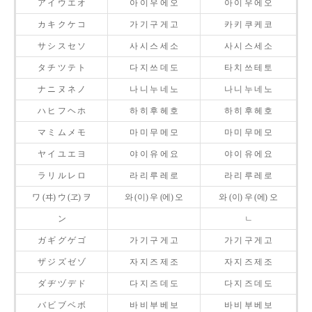
ア イ ウ エ オ
아 이 우 에 오
아 이 우 에 오
カ キ ク ケ コ
가 기 구 게 고
카 키 쿠 케 코
サ シ ス セ ソ
사 시 스 세 소
사 시 스 세 소
タ チ ツ テ ト
다 지 쓰 데 도
타 치 쓰 테 토
ナ ニ ヌ ネ ノ
나 니 누 네 노
나 니 누 네 노
ハ ヒ フ ヘ ホ
하 히 후 헤 호
하 히 후 헤 호
マ ミ ム メ モ
마 미 무 메 모
마 미 무 메 모
ヤ イ ユ エ ヨ
야 이 유 에 요
야 이 유 에 요
ラ リ ル レ ロ
라 리 루 레 로
라 리 루 레 로
ワ (ヰ) ウ (ヱ) ヲ
와 (이) 우 (에) 오
와 (이) 우 (에) 오
ン
ㄴ
ガ ギ グ ゲ ゴ
가 기 구 게 고
가 기 구 게 고
ザ ジ ズ ゼ ゾ
자 지 즈 제 조
자 지 즈 제 조
ダ ヂ ヅ デ ド
다 지 즈 데 도
다 지 즈 데 도
バ ビ ブ ベ ボ
바 비 부 베 보
바 비 부 베 보