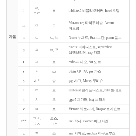
ㄹ,
l
ㄹ
bibliotecǎ 비블리오테커, hotel 호텔
ㄹㄹ
Maramureş 마라무레슈, Avram
m
ㅁ
ㅁ
아브람
자음
n
ㄴ
ㄴ, 느
Nucet 누체트, Bran 브란, pumn 품느
pianist 피아니스트, septembrie
p
ㅍ
ㅂ, 프
셉템브리에, cap 카프
r
ㄹ
르
radio 라디오, dor 도르
s
ㅅ
스
Sibiu 시비우, pas 파스
ş
시*
슈
şag 샤그, Mureş 무레슈
t
ㅌ
트
telefonist 텔레포니스트, bilet 빌레트
ţ
ㅊ
츠
ţigarǎ 치가러, braţ 브라츠
v
ㅂ
브
Victoria 빅토리아, Braşov 브라쇼브
ㄱㅅ,
크스,
x**
taxi 탁시, examen 에그자멘
그ㅈ
ㄱ스
z
ㅈ
즈
ziar 지아르, autobuz 아우토부즈