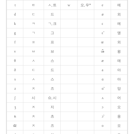
t
ㅌ
ㅅ, 트
w
오, 우*
e
에
d
ㄷ
드
ø
외
k
ㅋ
ㄱ, 크
ɛ
에
g
ㄱ
그
ɛ̃
앵
f
ㅍ
프
œ
외
v
ㅂ
브
욍
θ
ㅅ
스
æ
애
ð
ㄷ
드
a
아
s
ㅅ
스
ɑ
아
z
ㅈ
즈
ɑ̃
앙
ʃ
시
슈, 시
ʌ
어
ʒ
ㅈ
지
ɔ
오
ʦ
ㅊ
츠
ɔ̃
옹
ʣ
ㅈ
즈
o
오