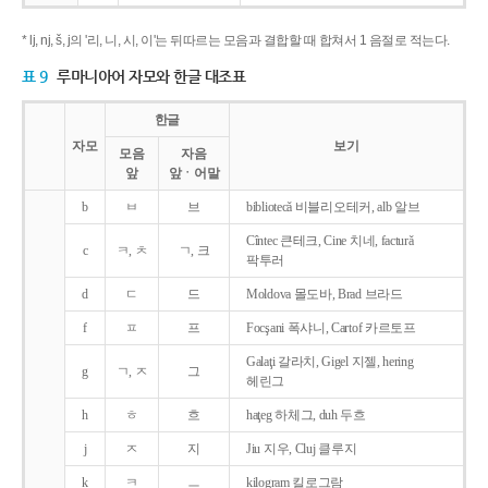
* lj, nj, š, j의 '리, 니, 시, 이'는 뒤따르는 모음과 결합할 때 합쳐서 1 음절로 적는다.
표 9
루마니아어 자모와 한글 대조표
한글
자모
보기
모음
자음
앞
앞ㆍ어말
b
ㅂ
브
bibliotecǎ 비블리오테커, alb 알브
Cîntec 큰테크, Cine 치네, facturǎ
c
ㅋ, ㅊ
ㄱ, 크
팍투러
d
ㄷ
드
Moldova 몰도바, Brad 브라드
f
ㅍ
프
Focşani 폭샤니, Cartof 카르토프
Galaţi 갈라치, Gigel 지젤, hering
g
ㄱ, ㅈ
그
헤린그
h
ㅎ
흐
haţeg 하체그, duh 두흐
j
ㅈ
지
Jiu 지우, Cluj 클루지
k
ㅋ
ㅡ
kilogram 킬로그람