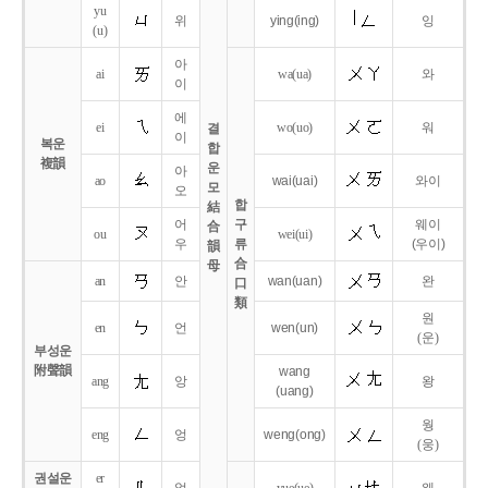
yu
위
ying
(ing)
잉
(u)
아
ai
wa
(ua)
와
이
에
ei
wo
(uo)
워
결
이
복운
합
複韻
운
아
ao
wai
(uai)
와이
모
오
합
結
어
구
웨이
合
ou
wei
(ui)
우
류
(우이)
韻
合
母
an
안
wan
(uan)
완
口
類
원
en
언
wen
(un)
(운)
부성운
附聲韻
wang
ang
앙
왕
(uang)
웡
eng
엉
weng
(ong)
(웅)
권설운
er