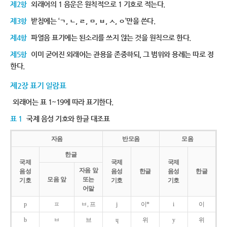
제2항
외래어의 1 음운은 원칙적으로 1 기호로 적는다.
제3항
받침에는 ‘ㄱ, ㄴ, ㄹ, ㅁ, ㅂ, ㅅ, ㅇ’만을 쓴다.
제4항
파열음 표기에는 된소리를 쓰지 않는 것을 원칙으로 한다.
제5항
이미 굳어진 외래어는 관용을 존중하되, 그 범위와 용례는 따로 정
한다.
제2장 표기 일람표
외래어는 표 1~19에 따라 표기한다.
표 1
국제 음성 기호와 한글 대조표
자음
반모음
모음
한글
국제
국제
국제
자음 앞
음성
음성
한글
음성
한글
모음 앞
또는
기호
기호
기호
어말
p
ㅍ
ㅂ, 프
j
이*
i
이
b
ㅂ
브
ɥ
위
y
위