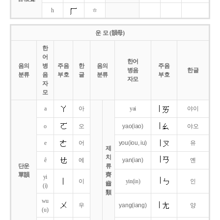
h
ㅎ
운 모 (韻母)
한
어
한어
음의
병
주음
한
음의
주음
병음
한글
분류
음
부호
글
분류
부호
자모
자
모
a
아
yai
야이
o
오
yao
(iao)
야오
e
어
you
(iou,
iu)
유
제
치
ê
에
yan
(ian)
옌
단운
류
單韻
齊
yi
이
yin(in)
인
齒
(i)
類
wu
우
yang
(iang)
양
(u)