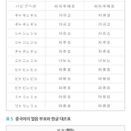
パ ピ プ ペ ポ
파 피 푸 페 포
파 피 푸 페 포
キャ キュ キョ
갸 규 교
캬 큐 쿄
ギャ ギュ ギョ
갸 규 교
갸 규 교
シャ シュ ショ
샤 슈 쇼
샤 슈 쇼
ジャ ジュ ジョ
자 주 조
자 주 조
チャ チュ チョ
자 주 조
차 추 초
ニャ ニュ ニョ
냐 뉴 뇨
냐 뉴 뇨
ヒャ ヒュ ヒョ
햐 휴 효
햐 휴 효
ビャ ビュ ビョ
뱌 뷰 뵤
뱌 뷰 뵤
ピャ ピュ ピョ
퍄 퓨 표
퍄 퓨 표
ミャ ミュ ミョ
먀 뮤 묘
먀 뮤 묘
リャ リュ リョ
랴 류 료
랴 류 료
표 5
중국어의 발음 부호와 한글 대조표
성 모 (聲母)