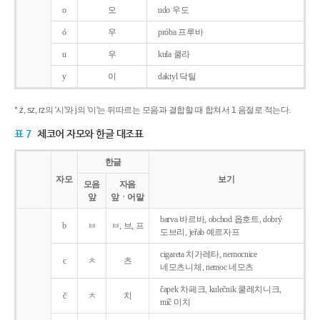
o
오
udo 우도
ó
우
próba 프루바
u
우
kula 쿨라
y
이
daktyl 닥틸
* ż, sz, rz의 '시'와 j의 '이'는 뒤따르는 모음과 결합할 때 합쳐서 1 음절로 적는다.
표 7
체코어 자모와 한글 대조표
한글
자모
보기
모음
자음
앞
앞ㆍ어말
barva 바르바, obchod 옵호트, dobrý
b
ㅂ
ㅂ, 브, 프
도브리, jeřab 예르자프
cigareta 치가레타, nemocnice
c
ㅊ
츠
네모츠니체, nemoc 네모츠
čapek 차페크, kulečnik 쿨레치니크,
č
ㅊ
치
míč 미치