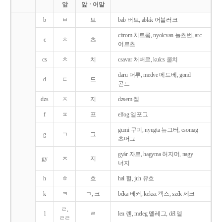
앞
앞ㆍ어말
b
ㅂ
브
bab 버브, ablak 어블러크
citrom 치트롬, nyolcvan 뇰츠번, arc
c
ㅊ
츠
어르츠
cs
ㅊ
치
csavar 처버르, kulcs 쿨치
daru 더루, medve 메드베, gond
d
ㄷ
드
곤드
dzs
ㅈ
지
dzsem 젬
f
ㅍ
프
elfog 엘포그
gumi 구미, nyugta 뉴그터, csomag
g
ㄱ
그
초머그
gyár 자르, hagyma 허지머, nagy
gy
ㅈ
지
너지
h
ㅎ
흐
hal 헐, juh 유흐
k
ㅋ
ㄱ, 크
béka 베커, keksz 켁스, szék 세크
ㄹ,
l
ㄹ
len 렌, meleg 멜레그, dél 델
ㄹㄹ