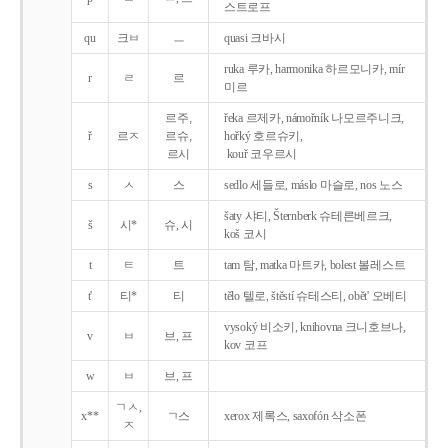
스트로프
qu
크ㅂ
ㅡ
quasi 크바시
ruka 루카, harmonika 하르모니카, mír
r
ㄹ
르
미르
르주,
řeka 르제카, námořník 나모르주니크,
ř
르ㅈ
르슈,
hořký 호르슈키,
르시
kouř 코우르시
s
ㅅ
스
sedlo 세들로, máslo 마슬로, nos 노스
šaty 샤티, Šternberk 슈테른베르크,
š
시*
슈, 시
koš 코시
t
ㅌ
트
tam 탐, matka 마트카, bolest 볼레스트
t'
티*
티
tělo 텔로, štěstí 슈테스티, obět' 오베티
vysoký 비소키, knihovna 크니호브나,
v
ㅂ
브, 프
kov 코프
w
ㅂ
브, 프
ㄱㅅ,
x**
ㄱ스
xerox 제록스, saxofón 삭소폰
ㅈ