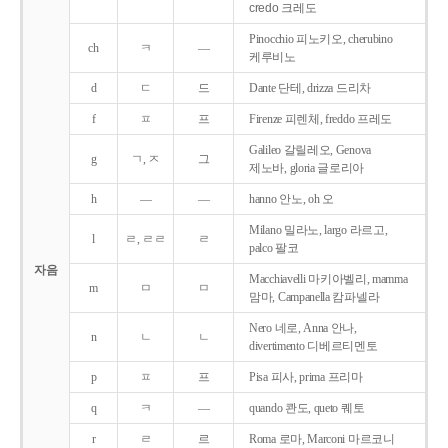
credo 크레도
Pinocchio 피노키오, cherubino
ch
ㅋ
―
케루비노
d
ㄷ
드
Dante 단테, drizza 드리차
f
ㅍ
프
Firenze 피렌체, freddo 프레도
Galileo 갈릴레오, Genova
g
ㄱ, ㅈ
그
제노바, gloria 글로리아
h
―
―
hanno 안노, oh 오
Milano 밀라노, largo 라르고,
l
ㄹ, ㄹㄹ
ㄹ
palco 팔코
자음
Macchiavelli 마키아벨리, mamma
m
ㅁ
ㅁ
맘마, Campanella 캄파넬라
Nero 네로, Anna 안나,
n
ㄴ
ㄴ
divertimento 디베르티멘토
p
ㅍ
프
Pisa 피사, prima 프리마
q
ㅋ
―
quando 콴도, queto 퀘토
r
ㄹ
르
Roma 로마, Marconi 마르코니