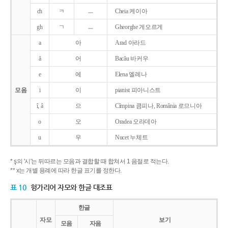
ch
ㅋ
ㅡ
Cheia 케이아
gh
ㄱ
ㅡ
Gheorghe 게오르게
a
아
Arad 아라드
ǎ
어
Bacǎu 바커우
e
에
Elena 엘레나
모음
i
이
pianist 피아니스트
î, â
으
Cîmpina 큼피나, România 로므니아
o
오
Oradea 오라데아
u
우
Nucet 누체트
* ş의 '시'는 뒤따르는 모음과 결합할 때 합쳐서 1 음절로 적는다.
** x는 개별 용례에 따라 한글 표기를 정한다.
표 10
헝가리어 자모와 한글 대조표
한글
자모
보기
모음
자음