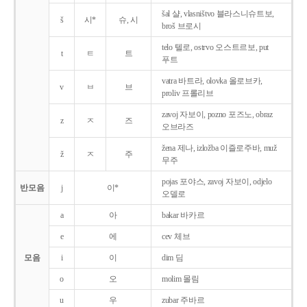
šal 샬, vlasništvo 블라스니슈트보,
š
시*
슈, 시
broš 브로시
telo 텔로, ostrvo 오스트르보, put
t
ㅌ
트
푸트
vatra 바트라, olovka 올로브카,
v
ㅂ
브
proliv 프롤리브
zavoj 자보이, pozno 포즈노, obraz
z
ㅈ
즈
오브라즈
žena 제나, izložba 이즐로주바, muž
ž
ㅈ
주
무주
pojas 포야스, zavoj 자보이, odjelo
반모음
j
이*
오델로
a
아
bakar 바카르
e
에
cev 체브
모음
i
이
dim 딤
o
오
molim 몰림
u
우
zubar 주바르