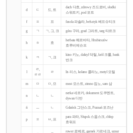
dach 다흐, zdrowy 즈드로비, słodki
d
ㄷ
드, 트
스워트키, pod 포트
f
ㅍ
프
fasola 파솔라, befsztyk 베프슈티크
g
ㄱ
ㄱ, 그, 크
góra 구라, grad 그라트, targ 타르크
herbata 헤르바타, Hrubieszów
h
ㅎ
흐
흐루비에슈프
kino 키노, daktyl 닥틸, król 크룰, bank
k
ㅋ
ㄱ, 크
반크
ㄹ,
l
ㄹ
lis 리스, kolano 콜라노, motyl 모틸
ㄹㄹ
m
ㅁ
ㅁ, 므
most 모스트, zimno 짐노, sam 삼
nerka 네르카, dokument 도쿠멘트,
n
ㄴ
ㄴ
dywan 디반
ń
ㅡ
ㄴ
Gdańsk 그단스크, Poznań 포즈난
para 파라, Słupsk 스웁스크, chłop
p
ㅍ
ㅂ, 프
흐워프
rower 로베르, garnek 가르네크, sznur