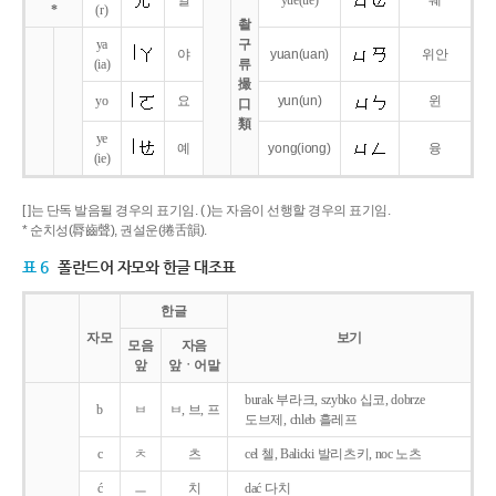
얼
yue
(ue)
웨
*
(r)
촬
ya
구
야
yuan
(uan)
위안
(ia)
류
撮
yo
요
yun
(un)
윈
口
類
ye
예
yong
(iong)
융
(ie)
[ ]는 단독 발음될 경우의 표기임. ( )는 자음이 선행할 경우의 표기임.
* 순치성(脣齒聲), 권설운(捲舌韻).
표 6
폴란드어 자모와 한글 대조표
한글
자모
보기
모음
자음
앞
앞ㆍ어말
burak 부라크, szybko 십코, dobrze
b
ㅂ
ㅂ, 브, 프
도브제, chleb 흘레프
c
ㅊ
츠
cel 첼, Balicki 발리츠키, noc 노츠
ć
ㅡ
치
dać 다치