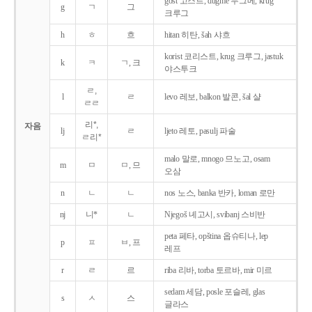
gost 고스트, dugme 두그메, krug
g
ㄱ
그
크루그
h
ㅎ
흐
hitan 히탄, šah 샤흐
korist 코리스트, krug 크루그, jastuk
k
ㅋ
ㄱ, 크
야스투크
ㄹ,
l
ㄹ
levo 레보, balkon 발콘, šal 샬
ㄹㄹ
리*,
자음
lj
ㄹ
ljeto 레토, pasulj 파술
ㄹ리*
malo 말로, mnogo 므노고, osam
m
ㅁ
ㅁ, 므
오삼
n
ㄴ
ㄴ
nos 노스, banka 반카, loman 로만
nj
니*
ㄴ
Njegoš 녜고시, svibanj 스비반
peta 페타, opština 옵슈티나, lep
p
ㅍ
ㅂ, 프
레프
r
ㄹ
르
riba 리바, torba 토르바, mir 미르
sedam 세담, posle 포슬레, glas
s
ㅅ
스
글라스