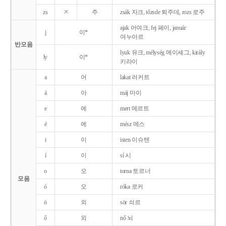
zs
ㅈ
주
zsák 자크, tőzsde 퇴주데, rozs 로주
ajak 어여크, fej 페이, január
j
이*
여누아르
반모음
lyuk 유크, mélység 메이셰그, király
ly
이*
키라이
a
어
lakat 러커트
á
아
máj 마이
e
에
mert 메르트
é
에
mész 메스
i
이
isten 이슈텐
í
이
sí 시
o
오
torna 토르너
모음
ó
오
róka 로커
ö
외
sör 쇠르
ő
외
nő 뇌