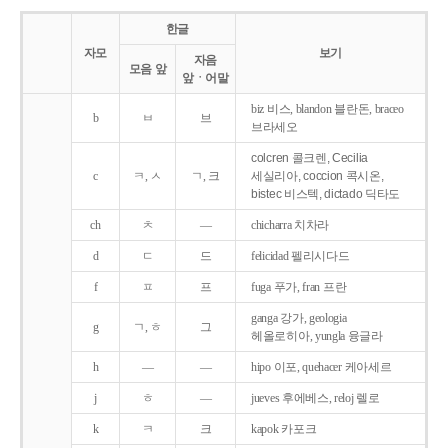
한글
자모
보기
자음
모음 앞
앞ㆍ어말
biz 비스, blandon 블란돈, braceo
b
ㅂ
브
브라세오
colcren 콜크렌, Cecilia
c
ㅋ, ㅅ
ㄱ, 크
세실리아, coccion 콕시온,
bistec 비스텍, dictado 딕타도
ch
ㅊ
―
chicharra 치차라
d
ㄷ
드
felicidad 펠리시다드
f
ㅍ
프
fuga 푸가, fran 프란
ganga 강가, geologia
g
ㄱ, ㅎ
그
헤올로히아, yungla 융글라
h
―
―
hipo 이포, quehacer 케아세르
j
ㅎ
―
jueves 후에베스, reloj 렐로
k
ㅋ
크
kapok 카포크