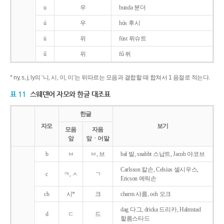
u
우
bunda 분더
ú
우
hús 후시
ü
위
füst 퓌슈트
ű
위
fű 퓌
* ny, s, j, ly의 ‘니, 시, 이, 이’는 뒤따르는 모음과 결합할 때 합쳐서 1 음절로 적는다.
표 11
스웨덴어 자모와 한글 대조표
한글
자모
보기
모음
자음
앞
앞ㆍ어말
b
ㅂ
ㅂ, 브
bal 발, snabbt 스납트, Jacob 야코브
Carlsson 칼손, Celsius 셀시우스,
c
ㅋ, ㅅ
ㄱ
Ericson 에릭손
ch
시*
크
charm 샤름, och 오크
dag 다그, dricka 드리카, Halmstad
d
ㄷ
드
할름스타드