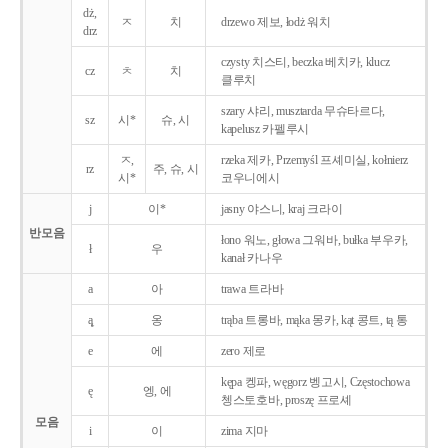
dż,
ㅈ
치
drzewo 제보, łodż 워치
drz
czysty 치스티, beczka 베치카, klucz
cz
ㅊ
치
클루치
szary 샤리, musztarda 무슈타르다,
sz
시*
슈, 시
kapelusz 카펠루시
ㅈ,
rzeka 제카, Przemyśl 프셰미실, kołnierz
rz
주, 슈, 시
시*
코우니에시
j
이*
jasny 야스니, kraj 크라이
반모음
łono 워노, głowa 그워바, bułka 부우카,
ł
우
kanał 카나우
a
아
trawa 트라바
ą̨
옹
trąba 트롱바, mąka 몽카, kąt 콩트, tą 통
e
에
zero 제로
kępa 켕파, węgorz 벵고시, Częstochowa
ę
엥, 에
쳉스토호바, proszę 프로셰
모음
i
이
zima 지마