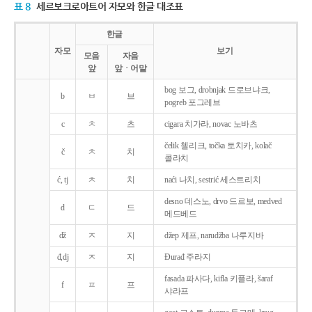
표 8
세르보크로아트어 자모와 한글 대조표
한글
자모
보기
모음
자음
앞
앞ㆍ어말
bog 보그, drobnjak 드로브냐크,
b
ㅂ
브
pogreb 포그레브
c
ㅊ
츠
cigara 치가라, novac 노바츠
čelik 첼리크, točka 토치카, kolač
č
ㅊ
치
콜라치
ć, tj
ㅊ
치
naći 나치, sestrić 세스트리치
desno 데스노, drvo 드르보, medved
d
ㄷ
드
메드베드
dž
ㅈ
지
džep 제프, narudžba 나루지바
đ,dj
ㅈ
지
Ðurađ 주라지
fasada 파사다, kifla 키플라, šaraf
f
ㅍ
프
샤라프