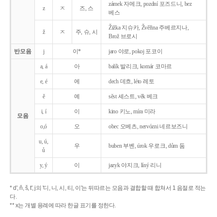
zámek 자메크, pozdní 포즈드니, bez
z
ㅈ
즈, 스
베스
Žižka 지슈카, Žvěřina 주베르지나,
ž
ㅈ
주, 슈, 시
Brož 브로시
반모음
j
이*
jaro 야로, pokoj 포코이
a, á
아
balík 발리크, komár 코마르
e, é
에
dech 데흐, léto 레토
ě
예
sěst 셰스트, věk 베크
i, í
이
kino 키노, míra 미라
모음
o,ó
오
obec 오베츠, nervózni 네르보즈니
u, ú,
우
buben 부벤, úrok 우로크, dům 둠
ů
y, ý
이
jazyk
야지크, líný 리니
* d', ň, š, t', j의 '디, 니, 시, 티, 이'는 뒤따르는 모음과 결합할 때 합쳐서 1 음절로 적는
다.
** x는 개별 용례에 따라 한글 표기를 정한다.