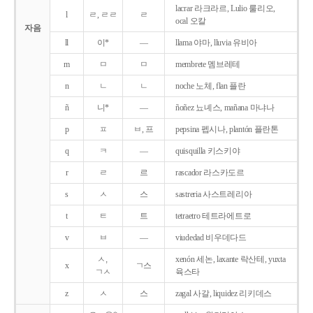
lacrar 라크라르, Lulio 룰리오,
l
ㄹ, ㄹㄹ
ㄹ
ocal 오칼
자음
ll
이*
―
llama 야마, lluvia 유비아
m
ㅁ
ㅁ
membrete 멤브레테
n
ㄴ
ㄴ
noche 노체, flan 플란
ñ
니*
―
ñoñez 뇨녜스, mañana 마냐나
p
ㅍ
ㅂ, 프
pepsina 펩시나, plantón 플란톤
q
ㅋ
―
quisquilla 키스키야
r
ㄹ
르
rascador 라스카도르
s
ㅅ
스
sastreria 사스트레리아
t
ㅌ
트
tetraetro 테트라에트로
v
ㅂ
―
viudedad 비우데다드
ㅅ,
xenón 세논, laxante 락산테, yuxta
x
ㄱ스
ㄱㅅ
육스타
z
ㅅ
스
zagal 사갈, liquidez 리키데스