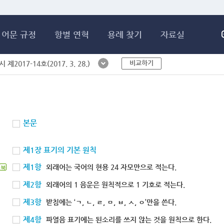
메인콘텐츠 바로가기
어문 규정
항별 연혁
용례 찾기
자료실
비교하기
제2017-14호(2017. 3. 28.)
본문
제1장 표기의 기본 원칙
제1항
외래어는 국어의 현용 24 자모만으로 적는다.
북
제2항
외래어의 1 음운은 원칙적으로 1 기호로 적는다.
제3항
받침에는 ‘ㄱ, ㄴ, ㄹ, ㅁ, ㅂ, ㅅ, ㅇ’만을 쓴다.
제4항
파열음 표기에는 된소리를 쓰지 않는 것을 원칙으로 한다.