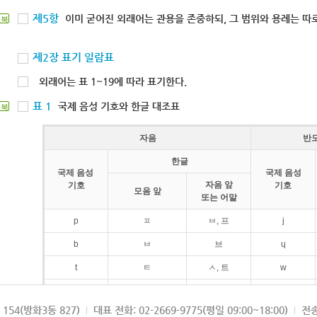
제5항
이미 굳어진 외래어는 관용을 존중하되, 그 범위와 용례는 따로
북
제2장 표기 일람표
외래어는 표 1~19에 따라 표기한다.
표 1
국제 음성 기호와 한글 대조표
북
자음
반
한글
국제 음성
국제 음성
자음 앞
기호
기호
모음 앞
또는 어말
p
ㅍ
ㅂ, 프
j
b
ㅂ
브
ɥ
t
ㅌ
ㅅ, 트
w
d
ㄷ
드
154(방화3동 827)
대표 전화: 02-2669-9775(평일 09:00~18:00)
전송
k
ㅋ
ㄱ, 크