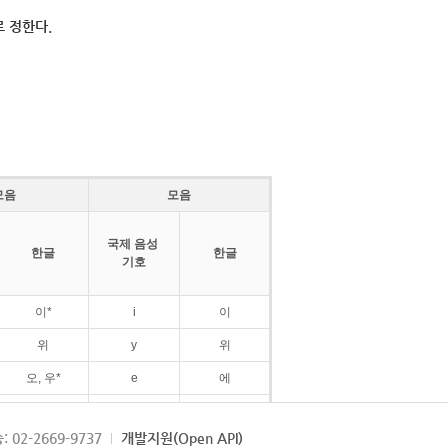
 정한다.
모음
모음
국제 음성
한글
한글
기호
이*
i
이
위
y
위
오, 우*
e
에
ø
외
: 02-2669-9737
개발지원(Open API)
ɛ
에