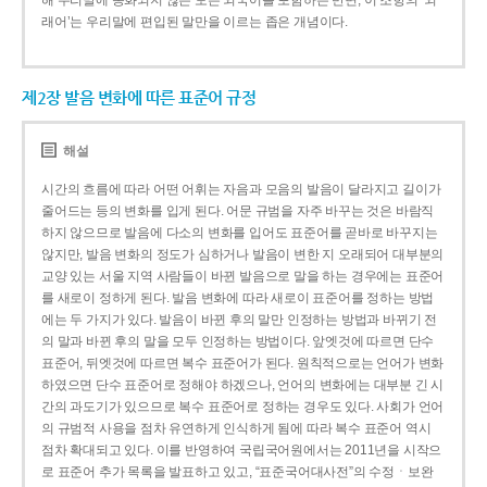
해 우리말에 동화되지 않은 모든 외국어를 포함하는 반면, 이 조항의 ‘외
래어’는 우리말에 편입된 말만을 이르는 좁은 개념이다.
제2장 발음 변화에 따른 표준어 규정
해설
시간의 흐름에 따라 어떤 어휘는 자음과 모음의 발음이 달라지고 길이가
줄어드는 등의 변화를 입게 된다. 어문 규범을 자주 바꾸는 것은 바람직
하지 않으므로 발음에 다소의 변화를 입어도 표준어를 곧바로 바꾸지는
않지만, 발음 변화의 정도가 심하거나 발음이 변한 지 오래되어 대부분의
교양 있는 서울 지역 사람들이 바뀐 발음으로 말을 하는 경우에는 표준어
를 새로이 정하게 된다. 발음 변화에 따라 새로이 표준어를 정하는 방법
에는 두 가지가 있다. 발음이 바뀐 후의 말만 인정하는 방법과 바뀌기 전
의 말과 바뀐 후의 말을 모두 인정하는 방법이다. 앞엣것에 따르면 단수
표준어, 뒤엣것에 따르면 복수 표준어가 된다. 원칙적으로는 언어가 변화
하였으면 단수 표준어로 정해야 하겠으나, 언어의 변화에는 대부분 긴 시
간의 과도기가 있으므로 복수 표준어로 정하는 경우도 있다. 사회가 언어
의 규범적 사용을 점차 유연하게 인식하게 됨에 따라 복수 표준어 역시
점차 확대되고 있다. 이를 반영하여 국립국어원에서는 2011년을 시작으
로 표준어 추가 목록을 발표하고 있고, “표준국어대사전”의 수정ㆍ보완