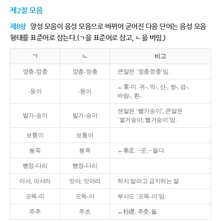
제2절 모음
제8항
양성 모음이 음성 모음으로 바뀌어 굳어진 다음 단어는 음성 모음
형태를 표준어로 삼는다.(ㄱ을 표준어로 삼고, ㄴ을 버림.)
ㄱ
ㄴ
비고
깡충-깡충
깡총-깡총
큰말은 ‘껑충껑충’임.
←童-이. 귀-, 막-, 선-, 쌍-, 검-,
-둥이
-동이
바람-, 흰-.
센말은 ‘빨가숭이’, 큰말은
발가-숭이
발가-송이
‘벌거숭이, 뻘거숭이’임.
보퉁이
보통이
봉죽
봉족
←奉足. ~꾼, ~들다.
뻗정-다리
뻗장-다리
아서, 아서라
앗아, 앗아라
하지 말라고 금지하는 말.
오뚝-이
오똑-이
부사도 ‘오뚝-이’임.
주추
주초
←柱礎. 주춧-돌.