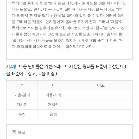
목적어로 취한다. 반면 ‘떨다’는 달려 있거나 붙어 있는 것을 쳐서 떼어 낸
다는 뜻으로, ‘먼지, 재’ 등과 같이 떨어져 나가는 대상을 목적어로 취한
다. 따라서 ‘먼지를 떨기 위해 옷을 털다’와 같이 쓸 수 있다. 이러한 쓰임
을 고려하면 ‘재떨이, 먼지떨이’가 올바른 표기가 된다. 그러나 ‘재물’이
목적어로 쓰이는 경우에는 유사한 의미로도 쓰인다. ‘털다’는 ‘남이 가진
재물을 몽땅 빼앗거나 그것이 보관된 장소를 모조리 뒤지어 훔치다’를,
‘떨다’는 ‘남에게서 재물을 모조리 훔치거나 빼앗다’를 뜻한다. 다만, ‘먹
다’와 결합해 합성어로 쓸 때에는 ‘털어먹다’로 쓴다.
제4항
다음 단어들은 거센소리로 나지 않는 형태를 표준어로 삼는다.(ㄱ
을 표준어로 삼고, ㄴ을 버림.)
ㄱ
ㄴ
비고
가을-갈이
가을-카리
거시기
거시키
분침
푼침
해설