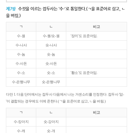
제7항
수컷을 이르는 접두사는 '수-'로 통일한다.(ㄱ을 표준어로 삼고, ㄴ
을 버림.)
ㄱ
ㄴ
비고
수-꿩
수-퀑/숫-꿩
'장끼'도 표준어임.
수-나사
숫-나사
수-놈
숫-놈
수-사돈
숫-사돈
수-소
숫-소
'황소'도 표준어임.
수-은행나무
숫-은행나무
다만 1. 다음 단어에서는 접두사 다음에서 나는 거센소리를 인정한다. 접두사 '암-
'이 결합되는 경우에도 이에 준한다.(ㄱ을 표준어로 삼고, ㄴ을 버림.)
ㄱ
ㄴ
비고
수-캉아지
숫-강아지
수-캐
숫-개