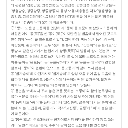
와 관련된 ‘강중강중, 깡쭝깡쭝’도 ‘강종강종, 깡쫑깡쫑’으로 쓰지 않는다.
‘깡충깡충, 강중강중, 깡쭝깡쭝’의 음성 모음 대응형은 각각 ‘껑충껑충, 겅
중겅중, 껑쭝껑쭝’이다. 그러나 ‘ 껑충하다’와 짝을 이루는 말은 ‘깡총하
다’로서 ‘깡충하다’가 오히려 비표준어이다.
② ‘-동이’도 음성 모음화를 인정하여 ‘-둥이’를 표준어로 삼았다. ‘-둥이’의
어원은 아이 ‘동(童)’을 쓴 ‘동이(童-)’이지만 현실 발음에서 멀어진 것으로
인정되어 ‘-둥이’를 표준으로 삼았다. 그에 따라 ‘귀둥이, 막둥이, 쌍둥이,
바람둥이, 흰둥이’에서 모두 ‘-둥이’를 쓴다. 다만, ‘쌍둥이’와는 별개로 ‘쌍
동밤’과 같은 단어에서는 한자어 ‘쌍동(雙童)’의 발음이 살아 있는 것으로
판단되므로 ‘쌍둥밤’으로 쓰지 않는다. 또 살이 올라 보드랍고 통통한 아
이를 뜻하는 ‘옴포동이’는 ‘옴포동하다’의 어근 ‘옴포동’에 ‘-이’가 결합된
말로서 ‘-둥이’와 관련이 없으므로 ‘옴포둥이’와 같이 쓰지 않는다.
③ ‘발가숭이’와 마찬가지로 ‘빨가숭이’도 양성 모음 뒤에 음성 모음이 결
합한 형태를 표준어로 삼는다. 이에 대응하는 짝은 ‘벌거숭이, 뻘거숭
이’이다. 그러나 ‘애송이’는 ‘애숭이’를 인정하지 않는다.
④ 물건을 보에 싸서 꾸려 놓은 것을 뜻하는 ‘보퉁이’와 함께 눈두덩의 불
룩한 부분을 뜻하는 ‘눈퉁이’나 미련한 사람을 낮추어 가리키는 ‘미련퉁
이’ 등에서도 ‘-퉁이’를 쓴다. 그러나 ‘고집통이, 골통이’에서는 ‘통이’를 쓰
는데, 이는 ‘고집통이, 골통이’가 각각 ‘고집통’, ‘골통’에 ‘-이’가 붙은 말이
기 때문이다.
⑤ ‘봉족(奉足), 주초(柱礎)’는 한자어로서의 형태를 인식하지 않고 쓰는
것이 일반적이므로 ‘봉죽, 주추’와 같이 음성 모음 형태를 인정했다.