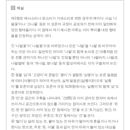
해설
제3항은 예사소리나 된소리가 거센소리로 변한 경우의 예이다. 사실 ‘나
팔꽃’이나 ‘끄나풀’ 등은 이 표준어 규정이 공표되기 전에 이미 일반화되
었던 형태들이다. 이 점에서 여기 예시한 어휘는 이미 뿌리를 내린 형태
들을 인정하는 성격이 크다.
① ‘나발꽃’이 ‘나팔꽃’으로 바뀌었으나 모든 ‘나발’을 ‘나팔’로 바꾸어야
하는 것은 아니다. 일반적인 의미의 ‘나팔’과 함께 놋쇠로 긴 대롱처럼 만
든 전통 관악기의 하나인 ‘나발’도 인정될 뿐만 아니라 ‘나팔바지, 나팔관,
나팔벌레’ 등과 ‘개나발, 병나발’ 등의 합성어에서도 각각 구별되어 쓰인
다.
② 동물 ‘삵’과 ‘고양이’의 준말인 ‘괭이’가 결합한 ‘삵괭이’는 표준 발음법
에 따라 [삭꽹이]가 되어야 하는데, 실제 발음은 [살쾡이]이므로 ‘살쾡
이’를 표준어로 삼았다. 표준어 규정 제26항에서는 ‘살쾡이’와 함께 ‘삵’도
표준어로 인정하였다.
③ ‘칸’은 공간의 구획을 나타내며, ‘간(間)’은 이미 굳어진 한자어 속에서
쓰이거나 공간으로서의 장소를 가리키는 접미사로 쓰인다. 그러므로 ‘위
칸, 한 칸 벌리다, 비어 있는 칸’ 등에서는 ‘칸’을 쓰고 ‘초가삼간, 뒷간, 마
구간, 방앗간, 외양간, 푸줏간, 헛간’ 등에서는 ‘간’을 쓴다.
④ ‘털다’는 달려 있는 것, 붙어 있는 것 따위가 떨어지게 흔들거나 치거나
한다는 뜻으로, 주로 ‘옷, 이불’ 등과 같이 먼지 따위가 붙어 있는 대상을