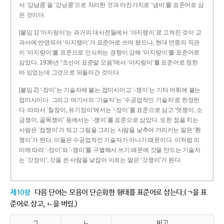
서 ‘강남콩’을 ‘강낭콩’으로 처리한 것과 마찬가지로 ‘냄비’를 표준어로 삼
은 것이다.
[붙임 1] ‘아지랑이’는 과거의 대사전들에서 ‘아지랭이’로 고쳐진 것이 교
과서에 반영되어 ‘아지랭이’가 표준어로 쓰여 왔으나, 현대 언중의 직관
이 ‘아지랑이’를 표준으로 인식하는 경향이 강해 ‘아지랑이’를 표준어로
삼았다. 1936년 “조선어 표준말 모음”에서 ‘아지랑이’를 표준어로 정한
바 있었는데 그것으로 되돌아간 것이다.
[붙임 2] ‘-장이’는 기술자에 붙는 접미사이고 ‘-쟁이’는 기타 어휘에 붙는
접미사이다. 그리고 여기서의 ‘기술자’는 ‘수공업적인 기술자’로 한정한
다. 따라서 ‘칠장이, 유기장이’에서는 ‘-장이’를 표준으로 삼고 ‘멋쟁이, 소
금쟁이, 골목쟁이’ 등에서는 ‘-쟁이’를 표준으로 삼았다. 또한 점을 치는
사람은 ‘점쟁이’가 되고 그림을 그리는 사람을 낮추어 가리키는 말은 ‘환
쟁이’가 된다. 이들은 수공업적인 기술자가 아니기 때문이다. 이처럼 의
미에 따라 ‘-장이’와 ‘-쟁이’를 구별해서 쓰기 때문에 갓을 만드는 기술자
는 ‘갓장이’, 갓을 쓴 사람을 낮잡아 이르는 말은 ‘갓쟁이’가 된다.
제10항
다음 단어는 모음이 단순화한 형태를 표준어로 삼는다.(ㄱ을 표
준어로 삼고, ㄴ을 버림.)
ㄱ
ㄴ
비고