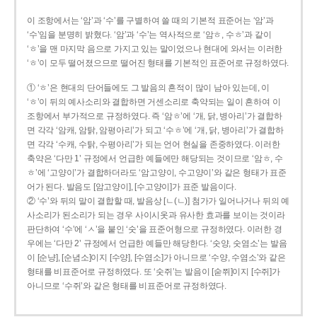
이 조항에서는 ‘암’과 ‘수’를 구별하여 쓸 때의 기본적 표준어는 ‘암’과
‘수’임을 분명히 밝혔다. ‘암’과 ‘수’는 역사적으로 ‘암ㅎ, 수ㅎ’과 같이
‘ㅎ’을 맨 마지막 음으로 가지고 있는 말이었으나 현대에 와서는 이러한
‘ㅎ’이 모두 떨어졌으므로 떨어진 형태를 기본적인 표준어로 규정하였다.
① ‘ㅎ’은 현대의 단어들에도 그 발음의 흔적이 많이 남아 있는데, 이
‘ㅎ’이 뒤의 예사소리와 결합하면 거센소리로 축약되는 일이 흔하여 이
조항에서 부가적으로 규정하였다. 즉 ‘암ㅎ’에 ‘개, 닭, 병아리’가 결합하
면 각각 ‘암캐, 암탉, 암평아리’가 되고 ‘수ㅎ’에 ‘개, 닭, 병아리’가 결합하
면 각각 ‘수캐, 수탉, 수평아리’가 되는 언어 현실을 존중하였다. 이러한
축약은 ‘다만 1’ 규정에서 언급한 예들에만 해당되는 것이므로 ‘암ㅎ, 수
ㅎ’에 ‘고양이’가 결합하더라도 ‘암고양이, 수고양이’와 같은 형태가 표준
어가 된다. 발음도 [암고양이], [수고양이]가 표준 발음이다.
② ‘수’와 뒤의 말이 결합할 때, 발음상 [ㄴ(ㄴ)] 첨가가 일어나거나 뒤의 예
사소리가 된소리가 되는 경우 사이시옷과 유사한 효과를 보이는 것이라
판단하여 ‘수’에 ‘ㅅ’을 붙인 ‘숫’을 표준어형으로 규정하였다. 이러한 경
우에는 ‘다만 2’ 규정에서 언급한 예들만 해당한다. ‘숫양, 숫염소’는 발음
이 [순냥], [순념소]이지 [수양], [수염소]가 아니므로 ‘수양, 수염소’와 같은
형태를 비표준어로 규정하였다. 또 ‘숫쥐’는 발음이 [숟쮜]이지 [수쥐]가
아니므로 ‘수쥐’와 같은 형태를 비표준어로 규정하였다.