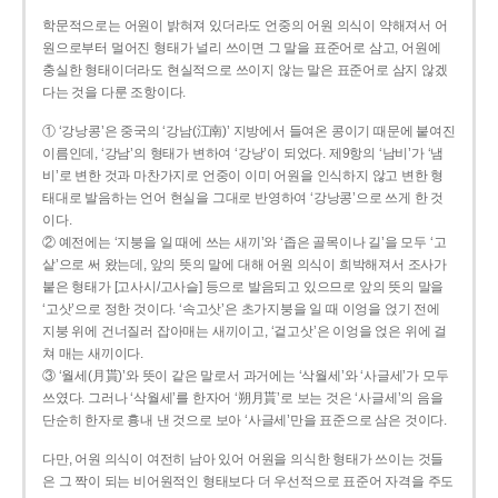
학문적으로는 어원이 밝혀져 있더라도 언중의 어원 의식이 약해져서 어
원으로부터 멀어진 형태가 널리 쓰이면 그 말을 표준어로 삼고, 어원에
충실한 형태이더라도 현실적으로 쓰이지 않는 말은 표준어로 삼지 않겠
다는 것을 다룬 조항이다.
① ‘강낭콩’은 중국의 ‘강남(江南)’ 지방에서 들여온 콩이기 때문에 붙여진
이름인데, ‘강남’의 형태가 변하여 ‘강낭’이 되었다. 제9항의 ‘남비’가 ‘냄
비’로 변한 것과 마찬가지로 언중이 이미 어원을 인식하지 않고 변한 형
태대로 발음하는 언어 현실을 그대로 반영하여 ‘강낭콩’으로 쓰게 한 것
이다.
② 예전에는 ‘지붕을 일 때에 쓰는 새끼’와 ‘좁은 골목이나 길’을 모두 ‘고
샅’으로 써 왔는데, 앞의 뜻의 말에 대해 어원 의식이 희박해져서 조사가
붙은 형태가 [고사시/고사슬] 등으로 발음되고 있으므로 앞의 뜻의 말을
‘고삿’으로 정한 것이다. ‘속고삿’은 초가지붕을 일 때 이엉을 얹기 전에
지붕 위에 건너질러 잡아매는 새끼이고, ‘겉고삿’은 이엉을 얹은 위에 걸
쳐 매는 새끼이다.
③ ‘월세(月貰)’와 뜻이 같은 말로서 과거에는 ‘삭월세’와 ‘사글세’가 모두
쓰였다. 그러나 ‘삭월세’를 한자어 ‘朔月貰’로 보는 것은 ‘사글세’의 음을
단순히 한자로 흉내 낸 것으로 보아 ‘사글세’만을 표준으로 삼은 것이다.
다만, 어원 의식이 여전히 남아 있어 어원을 의식한 형태가 쓰이는 것들
은 그 짝이 되는 비어원적인 형태보다 더 우선적으로 표준어 자격을 주도