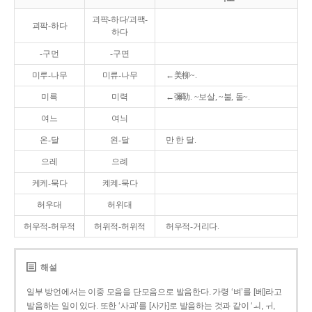
괴퍅-하다/괴팩-
괴팍-하다
하다
-구먼
-구면
미루-나무
미류-나무
←美柳~.
미륵
미력
←彌勒. ~보살, ~불, 돌~.
여느
여늬
온-달
왼-달
만 한 달.
으레
으례
케케-묵다
켸켸-묵다
허우대
허위대
허우적-허우적
허위적-허위적
허우적-거리다.
해설
일부 방언에서는 이중 모음을 단모음으로 발음한다. 가령 ‘벼’를 [베]라고
발음하는 일이 있다. 또한 ‘사과’를 [사가]로 발음하는 것과 같이 ‘ㅚ, ㅟ,