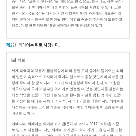
종이 사전 “표준국어대사전”을 바탕으로 한 것으로, 현재에도 계속 수정·
보완 중이다. 여기에서 방대한 어휘의 표준어형을 확인할 수 있다. 그뿐
만 아니라 국립국어원에서는 시간의 흐름에 따라 과거에는 비표준어였
지만 현재에는 표준어로 인정될 만한 어휘를 꾸준히 추가하여 발표하고
있고, 이 또한 인터넷판 “표준국어대사전”에 반영되어 있다.
제2항
외래어는 따로 사정한다.
해설
세계 각국과의 교류가 활발해짐에 따라 물밀 듯이 쏟아져 들어오는 외국
의 말은 지속적으로 조사하여 국어의 일부로 수용할 것인가의 여부를 결
정해 주어야 할 뿐 아니라, 그 표기 역시 결정해 주어야 한다. 이 조항은
외국의 말이 국어의 일부인 외래어로 인정될 수 있는 것인지를 결정하는
사정 작업을 표준어 규정과는 별도로 한다는 사실을 밝힌 것이다. 표준어
를 사정하는 데에는 사회적, 시대적, 지역적 기준을 적용하지만 외래어를
사정하는 데에는 그러한 기준을 적용하기 어렵기 때문에 이 조항을 따로
마련한 것이다.
이에 따라 외래어는 외래어 표기법(문체부 고시 제2017-14호)을 기준으
로 별도로 사정한다. 다만 외래어 표기법의 ‘외래어’가 고유 명사를 포함