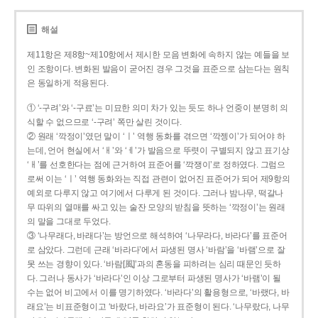
해설
제11항은 제8항~제10항에서 제시한 모음 변화에 속하지 않는 예들을 보
인 조항이다. 변화된 발음이 굳어진 경우 그것을 표준으로 삼는다는 원칙
은 동일하게 적용된다.
① ‘-구려’와 ‘-구료’는 미묘한 의미 차가 있는 듯도 하나 언중이 분명히 의
식할 수 없으므로 ‘-구려’ 쪽만 살린 것이다.
② 원래 ‘깍정이’였던 말이 ‘ㅣ’ 역행 동화를 겪으면 ‘깍젱이’가 되어야 하
는데, 언어 현실에서 ‘ㅐ’와 ‘ㅔ’가 발음으로 뚜렷이 구별되지 않고 표기상
‘ㅐ’를 선호한다는 점에 근거하여 표준어를 ‘깍쟁이’로 정하였다. 그럼으
로써 이는 ‘ㅣ’ 역행 동화와는 직접 관련이 없어진 표준어가 되어 제9항의
예외로 다루지 않고 여기에서 다루게 된 것이다. 그러나 밤나무, 떡갈나
무 따위의 열매를 싸고 있는 술잔 모양의 받침을 뜻하는 ‘깍정이’는 원래
의 말을 그대로 두었다.
③ ‘나무래다, 바래다’는 방언으로 해석하여 ‘나무라다, 바라다’를 표준어
로 삼았다. 그런데 근래 ‘바라다’에서 파생된 명사 ‘바람’을 ‘바램’으로 잘
못 쓰는 경향이 있다. ‘바람[風]’과의 혼동을 피하려는 심리 때문인 듯하
다. 그러나 동사가 ‘바라다’인 이상 그로부터 파생된 명사가 ‘바램’이 될
수는 없어 비고에서 이를 명기하였다. ‘바라다’의 활용형으로, ‘바랬다, 바
래요’는 비표준형이고 ‘바랐다, 바라요’가 표준형이 된다. ‘나무랐다, 나무