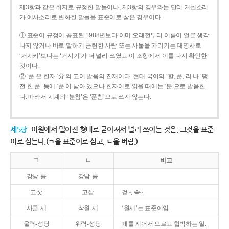
제3항과 같은 취지로 규정한 말들이나, 제3항의 경우와는 달리 거센소리
가 예사소리로 변화한 말들을 표준어로 삼은 경우이다.
① 표준어 규정이 공표된 1988년보다 이미 오래전부터 이름이 얼른 생각
나지 않거나 바로 말하기 곤란한 사람 또는 사물을 가리키는 대명사로
‘거시키’보다는 ‘거시기’가 더 널리 쓰였고 이 조항에서 이를 다시 확인한
것이다.
② ‘푼’은 한자 ‘分’의 고어 발음의 잔재이다. 현대 국어의 ‘할, 푼, 리’나 ‘땡
전 한 푼’ 등에 ‘푼’이 남아 있으나 한자어로 읽을 때에는 ‘분’으로 발음한
다. 따라서 시계의 ‘분침’은 ‘푼침’으로 쓰지 않는다.
제5항
어원에서 멀어진 형태로 굳어져서 널리 쓰이는 것은, 그것을 표준
어로 삼는다.(ㄱ을 표준어로 삼고, ㄴ을 버림.)
ㄱ
ㄴ
비고
강낭-콩
강남-콩
고삿
고샅
겉~, 속~.
사글-세
삭월-세
‘월세’는 표준어임.
울력-성당
위력-성당
떼를 지어서 으르고 협박하는 일.