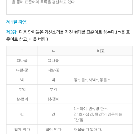
을 통해 표준어의 목록을 갱신하고 있다.
제1절 자음
제3항
다음 단어들은 거센소리를 가진 형태를 표준어로 삼는다.(ㄱ을 표
준어로 삼고, ㄴ을 버림.)
ㄱ
ㄴ
비고
끄나풀
끄나불
나팔-꽃
나발-꽃
녘
녁
동~, 들~, 새벽~, 동틀 ~.
부엌
부억
살-쾡이
삵-괭이
1. ~막이, 빈~, 방 한 ~.
칸
간
2. ‘초가삼간, 윗간’의 경우에는
‘간’임.
털어-먹다
떨어-먹다
재물을 다 없애다.