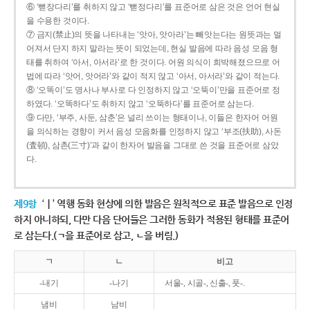
⑥ ‘뻗장다리’를 취하지 않고 ‘뻗정다리’를 표준어로 삼은 것은 언어 현실
을 수용한 것이다.
⑦ 금지(禁止)의 뜻을 나타내는 ‘앗아, 앗아라’는 빼앗는다는 원뜻과는 멀
어져서 단지 하지 말라는 뜻이 되었는데, 현실 발음에 따라 음성 모음 형
태를 취하여 ‘아서, 아서라’로 한 것이다. 어원 의식이 희박해졌으므로 어
법에 따라 ‘앗어, 앗어라’와 같이 적지 않고 ‘아서, 아서라’와 같이 적는다.
⑧ ‘오똑이’도 명사나 부사로 다 인정하지 않고 ‘오뚝이’만을 표준어로 정
하였다. ‘오똑하다’도 취하지 않고 ‘오뚝하다’를 표준어로 삼는다.
⑨ 다만, ‘부주, 사둔, 삼춘’은 널리 쓰이는 형태이나, 이들은 한자어 어원
을 의식하는 경향이 커서 음성 모음화를 인정하지 않고 ‘부조(扶助), 사돈
(査頓), 삼촌(三寸)’과 같이 한자어 발음을 그대로 쓴 것을 표준어로 삼았
다.
제9항
‘ㅣ’ 역행 동화 현상에 의한 발음은 원칙적으로 표준 발음으로 인정
하지 아니하되, 다만 다음 단어들은 그러한 동화가 적용된 형태를 표준어
로 삼는다.(ㄱ을 표준어로 삼고, ㄴ을 버림.)
ㄱ
ㄴ
비고
-내기
-나기
서울-, 시골-, 신출-, 풋-.
냄비
남비