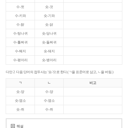
수-컷
숫-것
수-키와
숫-기와
수-탉
숫-닭
수-탕나귀
숫-당나귀
수-톨쩌귀
숫-돌쩌귀
수-퇘지
숫-돼지
수-평아리
숫-병아리
다만 2. 다음 단어의 접두사는 '숫-'으로 한다.(ㄱ을 표준어로 삼고, ㄴ을 버림.)
ㄱ
ㄴ
비고
숫-양
수-양
숫-염소
수-염소
숫-쥐
수-쥐
해설