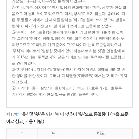
라요’도 ‘나무랬다, 나무래요’를 취하지 않는다.
④ ‘미시/미수, 상치/상추’ 역시 발음의 변화에 따라 ‘미수, 상추’가 현실 발
음으로 더 널리 쓰이고 있으므로 ‘미시, 상치’로 쓰지 않는다. 종(種)이 다
른 두 동물 사이에서 난 새끼를 말하는 ‘튀기’는 원래 ‘트기’였으나 발음이
변하여 ‘튀기’가 되었고 이 말이 널리 쓰이므로 표준어로 삼았다.
⑤ ‘주책(←주착, 主着)’은 한자어 형태를 버리고 변한 형태를 취한 것이
다. 그런데 ‘주착’이 원래 일정하게 자리 잡힌 주장이나 판단력이라는 뜻
이었으므로 ‘주책없다’가 표준어이고 ‘주책이다’는 비표준형이었으나,
‘주책’의 의미로서 ‘일정한 줏대가 없이 되는대로 하는 짓’을 인정함에 따
라 2016년에는 ‘주책없다’와 같은 의미로 쓰이는 ‘주책이다’를 표준형으
로 인정하였다.
⑥ ‘지루하다(←지리하다, 支離--)’ 역시 한자어 어원의 형태를 버리고 변
한 형태를 취한 것이다. 그러나 ‘지리멸렬(支離滅裂)’에서는 ‘지리’가 유지
되고 있다.
⑦ ‘시러베아들(←실업의아들), 허드레(←허드래), 호루라기(←호루루
기)’ 역시 변화된 후의 현실 발음을 반영한 표준어이다.
제12항
‘웃-’ 및 ‘윗-’은 명사 ‘위’에 맞추어 ‘윗-’으로 통일한다.(ㄱ을 표준
어로 삼고, ㄴ을 버림.)
ㄱ
ㄴ
비고