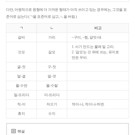
다만, 어원적으로 원형에 더 가까운 형태가 아직 쓰이고 있는 경우에는, 그것을 표
준어로 삼는다.(ㄱ을 표준어로 삼고, ㄴ을 버림.)
ㄱ
ㄴ
비고
갈비
가리
~구이, ~찜, 갈빗-대.
1. 사기 만드는 물레 밑 고리.
갓모
갈모
2. '갈모'는 갓 위에 쓰는, 유지로
만든 우비.
굴-젓
구-젓
말-곁
말-겻
물-수란
물-수랄
밀-뜨리다
미-뜨리다
적-이
저으기
적이-나, 적이나-하면.
휴지
수지
해설