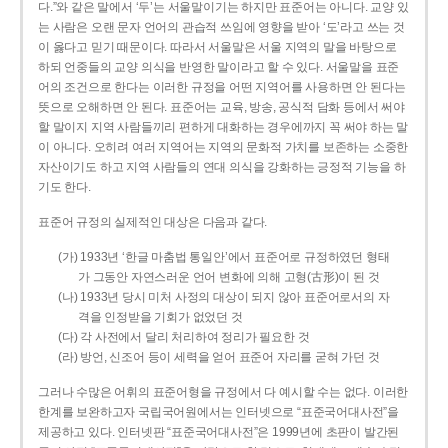
다.”와 같은 말에서 ‘두’는 서울말이기는 하지만 표준어는 아니다. 교양 있
는 사람은 오랜 문자 언어의 관습적 쓰임에 영향을 받아 ‘도’라고 쓰는 것
이 옳다고 믿기 때문이다. 따라서 서울말은 서울 지역의 말을 바탕으로
하되 언중들의 교양 의식을 반영한 말이라고 할 수 있다. 서울말을 표준
어의 조건으로 한다는 이러한 규정을 어떤 지역어를 사용하면 안 된다는
뜻으로 오해하면 안 된다. 표준어는 교육, 방송, 공식적 담화 등에서 써야
할 말이지 지역 사람들끼리 편하게 대화하는 경우에까지 꼭 써야 하는 말
이 아니다. 오히려 여러 지역어는 지역의 문화적 가치를 보존하는 소중한
자산이기도 하고 지역 사람들의 연대 의식을 강화하는 긍정적 기능을 하
기도 한다.
표준어 규정의 실제적인 대상은 다음과 같다.
(가) 1933년 ‘한글 마춤법 통일안’에서 표준어로 규정하였던 형태
가 그동안 자연스러운 언어 변화에 의해 고형(古形)이 된 것
(나) 1933년 당시 미처 사정의 대상이 되지 않아 표준어로서의 자
격을 인정받을 기회가 없었던 것
(다) 각 사전에서 달리 처리하여 정리가 필요한 것
(라) 방언, 신조어 등이 세력을 얻어 표준어 자리를 굳혀 가던 것
그러나 수많은 어휘의 표준어형을 규정에서 다 예시할 수는 없다. 이러한
한계를 보완하고자 국립국어원에서는 인터넷으로 “표준국어대사전”을
제공하고 있다. 인터넷판 “표준국어대사전”은 1999년에 초판이 발간된