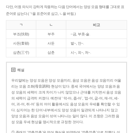
다만, 어원 의식이 강하게 작용하는 다음 단어에서는 양성 모음 형태를 그대로 표
준어로 삼는다.(ㄱ을 표준어로 삼고, ㄴ을 버림.)
ㄱ
ㄴ
비고
부조(扶助)
부주
~금, 부좃-술.
사돈(査頓)
사둔
밭~, 안~.
삼촌(三寸)
삼춘
시~, 외~, 처~.
해설
우리말에는 양성 모음은 양성 모음끼리, 음성 모음은 음성 모음끼리 어울
리는 모음 조화(母音調和) 현상이 있다. 중세 국어에서는 양성 모음과 음
성 모음의 세력이 크게 차이가 나지 않았으나 근대를 거치면서 음성 모음
의 세력이 급격히 커졌다. 예컨대 ‘ 막-아, 좁-아’, ‘접-어, 굽-어, 재-어, 세-
어, 괴-어, 쥐-어’ 등의 어미 활용에서도 음성 모음의 우세를 확인할 수 있
다. 심지어는 한 단어 내부에서도 양성 모음이 일관되게 나타나지 않고
양성 모음과 음성 모음이 섞여 나타나는 일이 많다. 이 조항은 그러한 음
성 모음 우세 현상을 명시적으로 규정한 것이다.
① 종래의 ‘깡총깡총’은 언어 현실을 반영하여 ‘깡충깡충’으로 정했다. 이