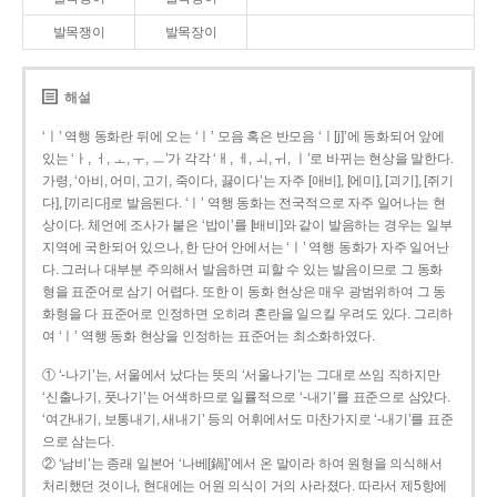
발목쟁이
발목장이
해설
‘ㅣ’ 역행 동화란 뒤에 오는 ‘ㅣ’ 모음 혹은 반모음 ‘ㅣ[j]’에 동화되어 앞에
있는 ‘ㅏ, ㅓ, ㅗ, ㅜ, ㅡ’가 각각 ‘ㅐ, ㅔ, ㅚ, ㅟ, ㅣ’로 바뀌는 현상을 말한다.
가령, ‘아비, 어미, 고기, 죽이다, 끓이다’는 자주 [애비], [에미], [괴기], [쥐기
다], [끼리다]로 발음된다. ‘ㅣ’ 역행 동화는 전국적으로 자주 일어나는 현
상이다. 체언에 조사가 붙은 ‘밥이’를 [배비]와 같이 발음하는 경우는 일부
지역에 국한되어 있으나, 한 단어 안에서는 ‘ㅣ’ 역행 동화가 자주 일어난
다. 그러나 대부분 주의해서 발음하면 피할 수 있는 발음이므로 그 동화
형을 표준어로 삼기 어렵다. 또한 이 동화 현상은 매우 광범위하여 그 동
화형을 다 표준어로 인정하면 오히려 혼란을 일으킬 우려도 있다. 그리하
여 ‘ㅣ’ 역행 동화 현상을 인정하는 표준어는 최소화하였다.
① ‘-나기’는, 서울에서 났다는 뜻의 ‘서울나기’는 그대로 쓰임 직하지만
‘신출나기, 풋나기’는 어색하므로 일률적으로 ‘-내기’를 표준으로 삼았다.
‘여간내기, 보통내기, 새내기’ 등의 어휘에서도 마찬가지로 ‘-내기’를 표준
으로 삼는다.
② ‘남비’는 종래 일본어 ‘나베[鍋]’에서 온 말이라 하여 원형을 의식해서
처리했던 것이나, 현대에는 어원 의식이 거의 사라졌다. 따라서 제5항에