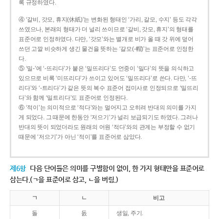
록 규정하였다.
④ ‘갈비, 갓모, 휴지(休紙)’는 변화된 형태인 ‘가리, 갈모, 수지’ 등도 각각
쓰였으나, 본래의 형태가 더 널리 쓰이므로 ‘갈비, 갓모, 휴지’의 형태를
표준어로 인정하였다. 다만, ‘갓모’와는 별개로 비가 올 때 갓 위에 덮어
쓰던 고깔 비슷하게 생긴 물건을 뜻하는 ‘갈모(-帽)’는 표준어로 인정한
다.
⑤ ‘밀-’에 ‘-뜨리다’가 붙은 ‘밀뜨리다’도 언중이 ‘밀다’의 뜻을 의식하고
있으므로 비록 ‘미뜨리다’가 쓰이고 있어도 ‘밀뜨리다’로 쓴다. 다만, ‘-뜨
리다’와 ‘-트리다’가 같은 뜻의 복수 표준어 접미사로 인정되므로 ‘밀뜨리
다’와 함께 ‘밀트리다’도 표준어로 인정된다.
⑥ ‘적이’는 의미적으로 ‘적다’와는 멀어지고 오히려 반대의 의미를 가지
게 되었다. 그 때문에 한동안 ‘저으기’가 널리 보급되기도 하였다. 그러나
반대의 뜻이 되었더라도 원래의 어원 ‘적다’와의 관계는 부정할 수 없기
때문에 ‘저으기’가 아닌 ‘적이’를 표준어로 삼았다.
제6항
다음 단어들은 의미를 구별함이 없이, 한 가지 형태만을 표준어로
삼는다.(ㄱ을 표준어로 삼고, ㄴ을 버림.)
ㄱ
ㄴ
비고
돌
돐
생일, 주기.