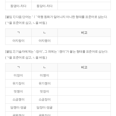
동댕이-치다
동당이-치다
[붙임 1] 다음 단어는 ‘ㅣ’ 역행 동화가 일어나지 아니한 형태를 표준어로 삼는다.
(ㄱ을 표준어로 삼고, ㄴ을 버림.)
ㄱ
ㄴ
비고
아지랑이
아지랭이
[붙임 2] 기술자에게는 ‘-장이’, 그 외에는 ‘-쟁이’가 붙는 형태를 표준어로 삼는다.
(ㄱ을 표준어로 삼고, ㄴ을 버림.)
ㄱ
ㄴ
비고
미장이
미쟁이
유기장이
유기쟁이
멋쟁이
멋장이
소금쟁이
소금장이
담쟁이-덩굴
담장이-덩굴
골목쟁이
골목장이