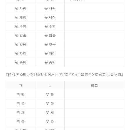
윗-사랑
웃-사랑
윗-세장
웃-세장
윗-수염
웃-수염
윗-입술
웃-입술
윗-잇몸
웃-잇몸
윗-자리
웃-자리
윗-중방
웃-중방
다만 1. 된소리나 거센소리 앞에서는 ‘위-’로 한다.(ㄱ을 표준어로 삼고, ㄴ을 버림.)
ㄱ
ㄴ
비고
위-짝
웃-짝
위-쪽
웃-쪽
위-채
웃-채
위-층
웃-층