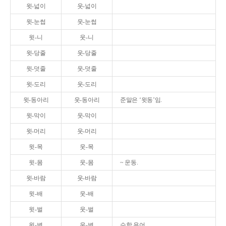
윗-넓이
웃-넓이
윗-눈썹
웃-눈썹
윗-니
웃-니
윗-당줄
웃-당줄
윗-덧줄
웃-덧줄
윗-도리
웃-도리
윗-동아리
웃-동아리
준말은 ‘윗동’임.
윗-막이
웃-막이
윗-머리
웃-머리
윗-목
웃-목
윗-몸
웃-몸
~ 운동.
윗-바람
웃-바람
윗-배
웃-배
윗-벌
웃-벌
윗-변
웃-변
수학 용어.