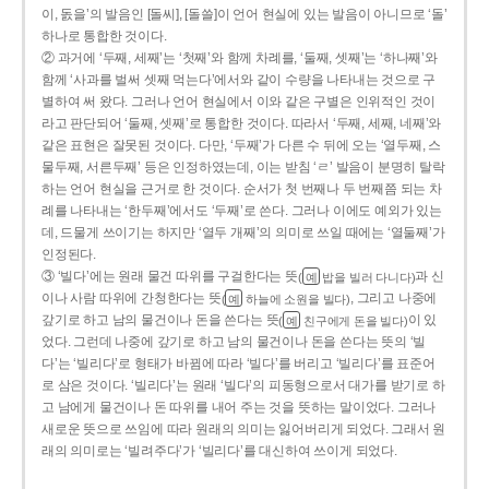
이, 돐을’의 발음인 [돌씨], [돌쓸]이 언어 현실에 있는 발음이 아니므로 ‘돌’
하나로 통합한 것이다.
② 과거에 ‘두째, 세째’는 ‘첫째’와 함께 차례를, ‘둘째, 셋째’는 ‘하나째’와
함께 ‘사과를 벌써 셋째 먹는다’에서와 같이 수량을 나타내는 것으로 구
별하여 써 왔다. 그러나 언어 현실에서 이와 같은 구별은 인위적인 것이
라고 판단되어 ‘둘째, 셋째’로 통합한 것이다. 따라서 ‘두째, 세째, 네째’와
같은 표현은 잘못된 것이다. 다만, ‘두째’가 다른 수 뒤에 오는 ‘열두째, 스
물두째, 서른두째’ 등은 인정하였는데, 이는 받침 ‘ㄹ’ 발음이 분명히 탈락
하는 언어 현실을 근거로 한 것이다. 순서가 첫 번째나 두 번째쯤 되는 차
례를 나타내는 ‘한두째’에서도 ‘두째’로 쓴다. 그러나 이에도 예외가 있는
데, 드물게 쓰이기는 하지만 ‘열두 개째’의 의미로 쓰일 때에는 ‘열둘째’가
인정된다.
③ ‘빌다’에는 원래 물건 따위를 구걸한다는 뜻
과 신
(
밥을 빌러 다니다)
예
이나 사람 따위에 간청한다는 뜻
, 그리고 나중에
(
하늘에 소원을 빌다)
예
갚기로 하고 남의 물건이나 돈을 쓴다는 뜻
이 있
(
친구에게 돈을 빌다)
예
었다. 그런데 나중에 갚기로 하고 남의 물건이나 돈을 쓴다는 뜻의 ‘빌
다’는 ‘빌리다’로 형태가 바뀜에 따라 ‘빌다’를 버리고 ‘빌리다’를 표준어
로 삼은 것이다. ‘빌리다’는 원래 ‘빌다’의 피동형으로서 대가를 받기로 하
고 남에게 물건이나 돈 따위를 내어 주는 것을 뜻하는 말이었다. 그러나
새로운 뜻으로 쓰임에 따라 원래의 의미는 잃어버리게 되었다. 그래서 원
래의 의미로는 ‘빌려주다’가 ‘빌리다’를 대신하여 쓰이게 되었다.