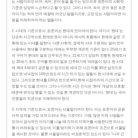
는 사람이라도 비어, 속어, 은어 등을 쓸 수는 있으므로 표준어의 사회적
기준은 상당히 느슨하다고 할 수 있다. 그러나 비어, 속어, 은어 등은 표준
어이기는 하되 언어 예절에 어긋난 말들이므로, 교양 있는 사람이라면 사
용을 자제하여야 하는 말들이다.
2. 시대적 기준으로서, 표준어는 현대의 언어여야 한다. 여기서 ‘현대’는
단순히 시간적으로 현재란 뜻이 아니라 역사적 흐름에서 현재와 같은 구
획에 있는 시대를 말한다. 다른 사회적, 경제적 시대 구분과는 달리 언어
사용에서 현대를 구분하는 데에는 뚜렷한 객관적 기준이 없다. 20세기 초
의 구어가 현대의 말로 간주되곤 하나, 21세기가 상당히 진행된 현재로서
는 20세기 초의 구어를 현대의 말로 간주하기에 어려움이 있다. 한 시대
에 최대 4세대가 공존할 수 있으므로 세대 간 시간 차를 30년 남짓으로
잡으면 넉넉잡아 100년 정도의 시간 차가 있는 말들이 한 시대에 쓰일 수
있다. 그러므로 현대를 100년 전으로부터 현재 시점까지의 기간으로 규
정할 수도 있을 것이다. 그러나 이러한 시간 인식은 ‘현대’ 개념의 모호함
때문에 편의상 행할 수 있는 것일 뿐 객관적인 것은 아니다. ‘현대’는 국어
언중들의 직관으로 이해하여야 한다.
3. 지역적 기준으로서, 표준어는 서울말이어야 한다. 이는 표준어의 공용
어적 성격을 가장 크게 드러내 주는 기준이다. 가령, 많은 지역 사람들이
모여서 공식적인 이야기를 나눌 때 각자의 지역어를 사용한다면 의사소
통이 어려워질 수 있는데, 이를 방지하기 위해 표준어의 조건으로 서울말
을 제시한 것이다. 물론 서울말이라도 비표준적인 요소가 있다. “나두 간