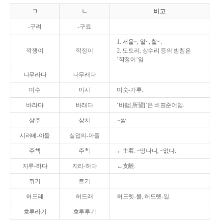
ㄱ
ㄴ
비고
-구려
-구료
1. 서울~, 알~, 찰~.
깍쟁이
깍정이
2. 도토리, 상수리 등의 받침은
‘깍정이’임.
나무라다
나무래다
미수
미시
미숫-가루.
바라다
바래다
‘바램[所望]’은 비표준어임.
상추
상치
~쌈.
시러베-아들
실업의-아들
주책
주착
←主着. ~망나니, ~없다.
지루-하다
지리-하다
←支離.
튀기
트기
허드레
허드래
허드렛-물, 허드렛-일.
호루라기
호루루기