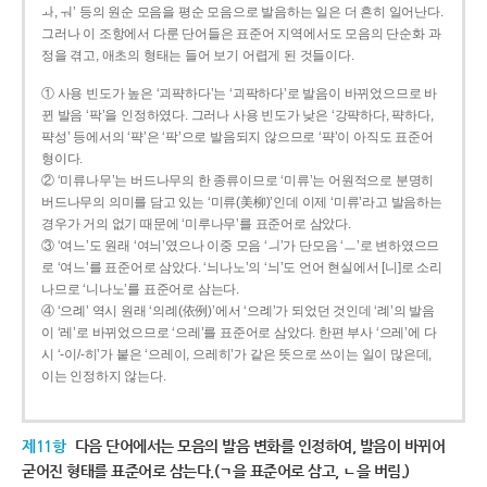
ㅘ, ㅝ’ 등의 원순 모음을 평순 모음으로 발음하는 일은 더 흔히 일어난다.
그러나 이 조항에서 다룬 단어들은 표준어 지역에서도 모음의 단순화 과
정을 겪고, 애초의 형태는 들어 보기 어렵게 된 것들이다.
① 사용 빈도가 높은 ‘괴퍅하다’는 ‘괴팍하다’로 발음이 바뀌었으므로 바
뀐 발음 ‘팍’을 인정하였다. 그러나 사용 빈도가 낮은 ‘강퍅하다, 퍅하다,
퍅성’ 등에서의 ‘퍅’은 ‘팍’으로 발음되지 않으므로 ‘퍅’이 아직도 표준어
형이다.
② ‘미류나무’는 버드나무의 한 종류이므로 ‘미류’는 어원적으로 분명히
버드나무의 의미를 담고 있는 ‘미류(美柳)’인데 이제 ‘미류’라고 발음하는
경우가 거의 없기 때문에 ‘미루나무’를 표준어로 삼았다.
③ ‘여느’도 원래 ‘여늬’였으나 이중 모음 ‘ㅢ’가 단모음 ‘ㅡ’로 변하였으므
로 ‘여느’를 표준어로 삼았다. ‘늬나노’의 ‘늬’도 언어 현실에서 [니]로 소리
나므로 ‘니나노’를 표준어로 삼는다.
④ ‘으례’ 역시 원래 ‘의례(依例)’에서 ‘으례’가 되었던 것인데 ‘례’의 발음
이 ‘레’로 바뀌었으므로 ‘으레’를 표준어로 삼았다. 한편 부사 ‘으레’에 다
시 ‘-이/-히’가 붙은 ‘으레이, 으레히’가 같은 뜻으로 쓰이는 일이 많은데,
이는 인정하지 않는다.
제11항
다음 단어에서는 모음의 발음 변화를 인정하여, 발음이 바뀌어
굳어진 형태를 표준어로 삼는다.(ㄱ을 표준어로 삼고, ㄴ을 버림.)