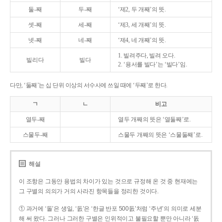
둘-째
두-째
‘제2, 두 개째’의 뜻.
셋-째
세-째
‘제3, 세 개째’의 뜻.
넷-째
네-째
‘제4, 네 개째’의 뜻.
1. 빌려주다, 빌려 오다.
빌리다
빌다
2. ‘용서를 빌다’는 ‘빌다’임.
다만, ‘둘째’는 십 단위 이상의 서수사에 쓰일 때에 ‘두째’로 한다.
ㄱ
ㄴ
비고
열두-째
열두 개째의 뜻은 ‘열둘째’로.
스물두-째
스물두 개째의 뜻은 ‘스물둘째’로.
해설
이 조항은 그동안 용법의 차이가 있는 것으로 규정해 온 것 중 현재에는
그 구별의 의의가 거의 사라진 항목들을 정리한 것이다.
① 과거에 ‘돌’은 생일, ‘돐’은 ‘한글 반포 500돐’처럼 ‘주년’의 의미로 세분
해 써 왔다. 그러나 그러한 구별은 인위적이고 불필요할 뿐만 아니라 ‘돐