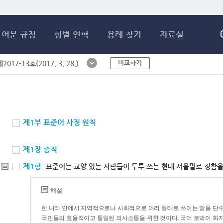
메인콘텐츠 바로가기
어문 규정
항별 연혁
용례 찾기
자료실
비교하기
017-13호(2017. 3. 28.)
제1부 표준어 사정 원칙
제1장 총칙
제1항
표준어는 교양 있는 사람들이 두루 쓰는 현대 서울말로 정함을
해설
한 나라 안에서 지역적으로나 사회적으로 여러 형태로 쓰이는 말을 단수
국민들의 효율적이고 통일된 의사소통을 위한 것이다. 국어 토박이 화자