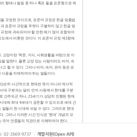
러 형태나 발음 중 하나 혹은 둘을 표준형으로 제
을 규정한 것이므로, 표준어 규정은 한글 맞춤법
법과 표준어 규정을 뚜렷이 구별하지 않고 한글 맞
 규정에 귀속되어야 할 만한 예가 많이 포함되어
의도에서 비롯된 것이다. 이 표준어 규정 제1항에
. 교양이란 ‘학문, 지식, 사회생활을 바탕으로 이
을 말한다. 물론 교양 있는 사람이라도 비어, 속
 할 수 있다. 그러나 비어, 속어, 은어 등은 표
 사용을 자제하여야 하는 말들이다.
’는 단순히 시간적으로 현재란 뜻이 아니라 역사적
 시대 구분과는 달리 언어 사용에서 현대를 구분
로 간주되곤 하나, 21세기가 상당히 진행된 현재
 시대에 최대 4세대가 공존할 수 있으므로 세대 간
는 말들이 한 시대에 쓰일 수 있다. 그러므로 현대
. 그러나 이러한 시간 인식은 ‘현대’ 개념의 모
’는 국어 언중들의 직관으로 이해하여야 한다.
용어적 성격을 가장 크게 드러내 주는 기준이다.
: 02-2669-9737
개발지원(Open API)