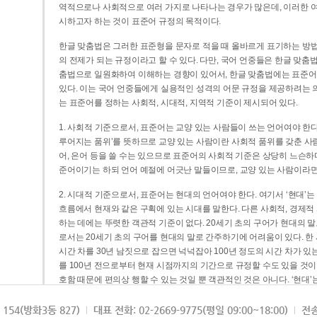
역적으로나 사회적으로 여러 가지로 나타나는 경우가 많은데, 이러한 여
시하고자 하는 것이 표준어 규정의 목적이다.
한글 맞춤법은 그러한 표준형을 문자로 적을 때 올바르게 표기하는 방법
의 전제가 되는 규정이라고 할 수 있다. 다만, 국어 언중들은 한글 맞춤
춤법으로 일원화하여 이해하는 경향이 있어서, 한글 맞춤법에는 표준어
있다. 이는 국어 언중들에게 실용적인 성격의 어문 규정을 제공하려는 
는 표준어를 정하는 사회적, 시대적, 지역적 기준이 제시되어 있다.
1. 사회적 기준으로서, 표준어는 교양 있는 사람들이 쓰는 언어여야 한다
루어지는 품위’를 뜻하므로 교양 있는 사람이란 사회적 품위를 갖춘 사람
어, 은어 등을 쓸 수는 있으므로 표준어의 사회적 기준은 상당히 느슨하다고
준어이기는 하되 언어 예절에 어긋난 말들이므로, 교양 있는 사람이라면
2. 시대적 기준으로서, 표준어는 현대의 언어여야 한다. 여기서 ‘현대
흐름에서 현재와 같은 구획에 있는 시대를 말한다. 다른 사회적, 경제적
하는 데에는 뚜렷한 객관적 기준이 없다. 20세기 초의 구어가 현대의 말
로서는 20세기 초의 구어를 현대의 말로 간주하기에 어려움이 있다. 한
시간 차를 30년 남짓으로 잡으면 넉넉잡아 100년 정도의 시간 차가 있
를 100년 전으로부터 현재 시점까지의 기간으로 규정할 수도 있을 것이다
호함 때문에 편의상 행할 수 있는 것일 뿐 객관적인 것은 아니다. ‘현대
3. 지역적 기준으로서, 표준어는 서울말이어야 한다. 이는 표준어의 공
154(방화3동 827)
대표 전화: 02-2669-9775(평일 09:00~18:00)
전송