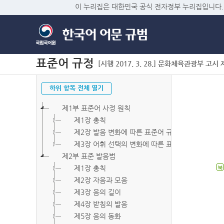
이 누리집은 대한민국 공식 전자정부 누리집입니다.
표준어 규정
[시행 2017. 3. 28.] 문화체육관광부 고시 제2
하위 항목 전체 열기
제1부 표준어 사정 원칙
제1장 총칙
제2장 발음 변화에 따른 표준어 규정
제3장 어휘 선택의 변화에 따른 표준어 규정
제2부 표준 발음법
제1장 총칙
북
제2장 자음과 모음
제3장 음의 길이
제4장 받침의 발음
제5장 음의 동화