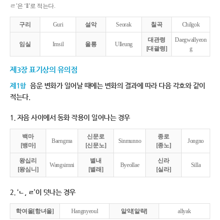
ㄹ’은 ‘ll’로 적는다.
구리
Guri
설악
Seorak
칠곡
Chilgok
대관령
Daegwallyeon
임실
Imsil
울릉
Ulleung
[대괄령]
g
제3장 표기상의 유의점
제1항
음운 변화가 일어날 때에는 변화의 결과에 따라 다음 각호와 같이
적는다.
1. 자음 사이에서 동화 작용이 일어나는 경우
백마
신문로
종로
Baengma
Sinmunno
Jongno
[뱅마]
[신문노]
[종노]
왕십리
별내
신라
Wangsimni
Byeollae
Silla
[왕심니]
[별래]
[실라]
2. ‘ㄴ, ㄹ’이 덧나는 경우
학여울[항녀울]
Hangnyeoul
알약[알략]
allyak