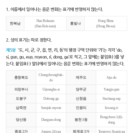
1. 이름에서 일어나는 음운 변화는 표기에 반영하지 않는다.
Han Boknam
Hong Bitna
한복남
홍빛나
(Han Bok-nam)
(Hong Bit-na)
2. 성의 표기는 따로 정한다.
제5항
‘도, 시, 군, 구, 읍, 면, 리, 동’의 행정 구역 단위와 ‘가’는 각각 ‘do,
si, gun, gu, eup, myeon, ri, dong, ga’로 적고, 그 앞에는 붙임표(-)를 넣
는다. 붙임표(-) 앞뒤에서 일어나는 음운 변화는 표기에 반영하지 않는다.
Chungcheongbuk-
충청북도
제주도
Jeju-do
do
의정부시
Uijeongbu-si
양주군
Yangju-gun
도봉구
Dobong-gu
신창읍
Sinchang-eup
삼죽면
Samjuk-myeon
인왕리
Inwang-ri
Bongcheon 1(il)-
당산동
Dangsan-dong
봉천 1동
dong
종로 2가
Jongno 2(i)-ga
퇴계로 3가
Toegyero 3(sam)-ga