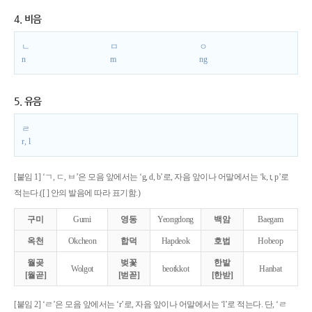
4. 비음
ㄴ
ㅁ
ㅇ
n
m
ng
5. 유음
ㄹ
r, l
[붙임 1] ‘ㄱ, ㄷ, ㅂ’은 모음 앞에서는 ‘g, d, b’로, 자음 앞이나 어말에서는 ‘k, t, p’로
적는다.([ ] 안의 발음에 따라 표기함.)
구미
Gumi
영동
Yeongdong
백암
Baegam
옥천
Okcheon
합덕
Hapdeok
호법
Hobeop
월곶
벚꽃
한밭
Wolgot
beotkkot
Hanbat
[월곧]
[벋꼳]
[한받]
[붙임 2] ‘ㄹ’은 모음 앞에서는 ‘r’로, 자음 앞이나 어말에서는 ‘l’로 적는다. 단, ‘ㄹ