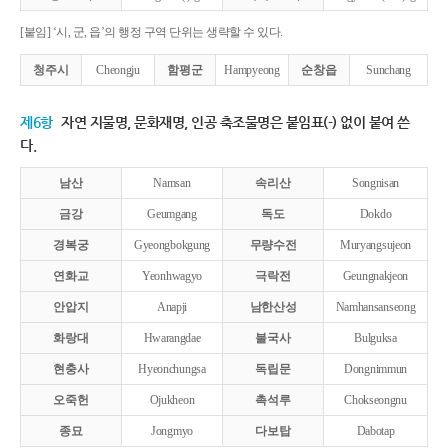
[붙임] ‘시, 군, 읍’의 행정 구역 단위는 생략할 수 있다.
청주시
Cheongju
함평군
Hampyeong
순창읍
Sunchang
제6항
자연 지물명, 문화재명, 인공 축조물명은 붙임표(-) 없이 붙여 쓴
다.
남산
Namsan
속리산
Songnisan
금강
Geumgang
독도
Dokdo
경복궁
Gyeongbokgung
무량수전
Muryangsujeon
연화교
Yeonhwagyo
극락전
Geungnakjeon
안압지
Anapji
남한산성
Namhansanseong
화랑대
Hwarangdae
불국사
Bulguksa
현충사
Hyeonchungsa
독립문
Dongnimmun
오죽헌
Ojukheon
촉석루
Chokseongnu
종묘
Jongmyo
다보탑
Dabotap