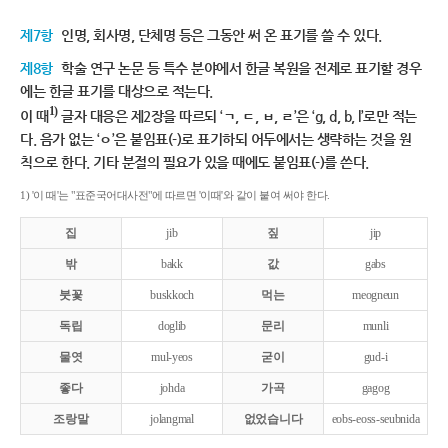
제7항
인명, 회사명, 단체명 등은 그동안 써 온 표기를 쓸 수 있다.
제8항
학술 연구 논문 등 특수 분야에서 한글 복원을 전제로 표기할 경우
에는 한글 표기를 대상으로 적는다.
1)
이 때
글자 대응은 제2장을 따르되 ‘ㄱ, ㄷ, ㅂ, ㄹ’은 ‘g, d, b, l’로만 적는
다. 음가 없는 ‘ㅇ’은 붙임표(-)로 표기하되 어두에서는 생략하는 것을 원
칙으로 한다. 기타 분절의 필요가 있을 때에도 붙임표(-)를 쓴다.
1) '이 때'는 "표준국어대사전"에 따르면 '이때'와 같이 붙여 써야 한다.
집
jib
짚
jip
밖
bakk
값
gabs
붓꽃
buskkoch
먹는
meogneun
독립
doglib
문리
munli
물엿
mul-yeos
굳이
gud-i
좋다
johda
가곡
gagog
조랑말
jolangmal
없었습니다
eobs-eoss-seubnida