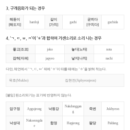
3. 구개음화가 되는 경우
해돋이
같이
굳히다
haedoji
gachi
guchida
[해도지]
[가치]
[구치다]
4. ‘ㄱ, ㄷ, ㅂ, ㅈ’이 ‘ㅎ’과 합하여 거센소리로 소리 나는 경우
좋고[조코]
joko
놓다[노타]
nota
잡혀[자펴]
japyeo
낳지[나치]
nachi
다만, 체언에서 ‘ㄱ, ㄷ, ㅂ’ 뒤에 ‘ㅎ’이 따를 때에는 ‘ㅎ’을 밝혀 적는다.
묵호(Mukho)
집현전(Jiphyeonjeon)
[붙임] 된소리되기는 표기에 반영하지 않는다.
Nakdonggan
압구정
Apgujeong
낙동강
죽변
Jukbyeon
g
Nakseongda
낙성대
합정
Hapjeong
팔당
Paldang
e