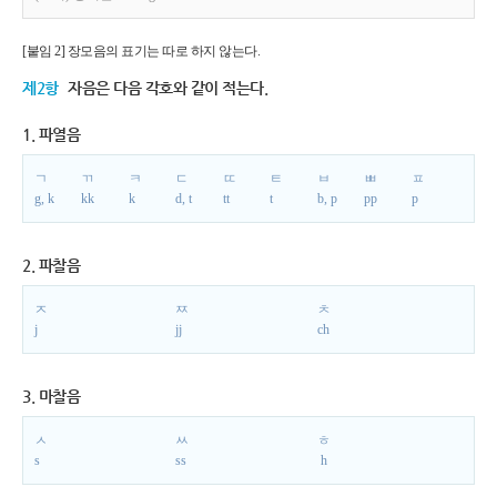
[붙임 2] 장모음의 표기는 따로 하지 않는다.
제2항
자음은 다음 각호와 같이 적는다.
1. 파열음
ㄱ
ㄲ
ㅋ
ㄷ
ㄸ
ㅌ
ㅂ
ㅃ
ㅍ
g, k
kk
k
d, t
tt
t
b, p
pp
p
2. 파찰음
ㅈ
ㅉ
ㅊ
j
jj
ch
3. 마찰음
ㅅ
ㅆ
ㅎ
s
ss
h