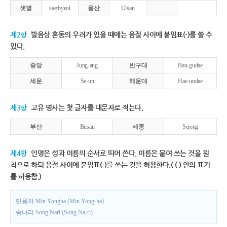
샛별
saetbyeol
울산
Ulsan
제2항
발음상 혼동의 우려가 있을 때에는 음절 사이에 붙임표(-)를 쓸 수
있다.
중앙
Jung-ang
반구대
Ban-gudae
세운
Se-un
해운대
Hae-undae
제3항
고유 명사는 첫 글자를 대문자로 적는다.
부산
Busan
세종
Sejong
제4항
인명은 성과 이름의 순서로 띄어 쓴다. 이름은 붙여 쓰는 것을 원
칙으로 하되 음절 사이에 붙임표(-)를 쓰는 것을 허용한다.( ( ) 안의 표기
를 허용함.)
민용하 Min Yongha (Min Yong-ha)
송나리 Song Nari (Song Na-ri)