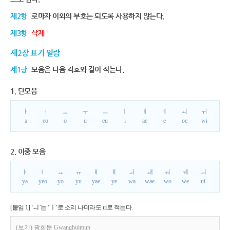
제2항
로마자 이외의 부호는 되도록 사용하지 않는다.
제3항
삭제
제2장 표기 일람
제1항
모음은 다음 각호와 같이 적는다.
1. 단모음
ㅏ
ㅓ
ㅗ
ㅜ
ㅡ
ㅣ
ㅐ
ㅔ
ㅚ
ㅟ
a
eo
o
u
eu
i
ae
e
oe
wi
2. 이중 모음
ㅑ
ㅕ
ㅛ
ㅠ
ㅒ
ㅖ
ㅘ
ㅙ
ㅝ
ㅞ
ㅢ
ya
yeo
yo
yu
yae
ye
wa
wae
wo
we
ui
[붙임 1] ‘ㅢ’는 ‘ㅣ’로 소리 나더라도 ui로 적는다.
(보기) 광희문 Gwanghuimun