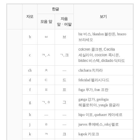
한글
자모
보기
자음
모음 앞
앞ㆍ어말
biz 비스, blandon 블란돈, braceo
b
ㅂ
브
브라세오
colcren 콜크렌, Cecilia
c
ㅋ, ㅅ
ㄱ, 크
세실리아, coccion 콕시온,
bistec 비스텍, dictado 딕타도
ch
ㅊ
―
chicharra 치차라
d
ㄷ
드
felicidad 펠리시다드
f
ㅍ
프
fuga 푸가, fran 프란
ganga 강가, geologia
g
ㄱ, ㅎ
그
헤올로히아, yungla 융글라
h
―
―
hipo 이포, quehacer 케아세르
j
ㅎ
―
jueves 후에베스, reloj 렐로
k
ㅋ
크
kapok 카포크