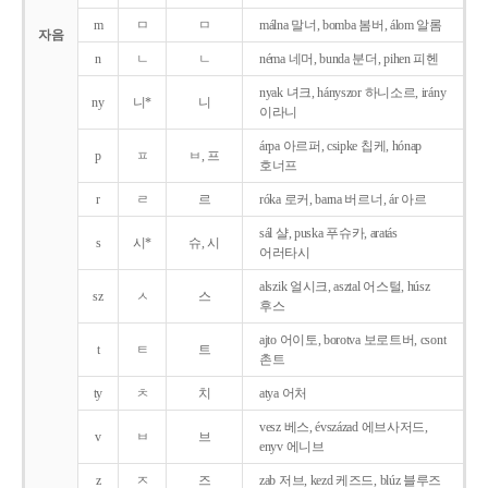
m
ㅁ
ㅁ
málna 말너, bomba 봄버, álom 알롬
자음
n
ㄴ
ㄴ
néma 네머, bunda 분더, pihen 피헨
nyak 녀크, hányszor 하니소르, irány
ny
니*
니
이라니
árpa 아르퍼, csipke 칩케, hónap
p
ㅍ
ㅂ, 프
호너프
r
ㄹ
르
róka 로커, barna 버르너, ár 아르
sál 샬, puska 푸슈카, aratás
s
시*
슈, 시
어러타시
alszik 얼시크, asztal 어스털, húsz
sz
ㅅ
스
후스
ajto 어이토, borotva 보로트버, csont
t
ㅌ
트
촌트
ty
ㅊ
치
atya 어처
vesz 베스, évszázad 에브사저드,
v
ㅂ
브
enyv 에니브
z
ㅈ
즈
zab 저브, kezd 케즈드, blúz 블루즈