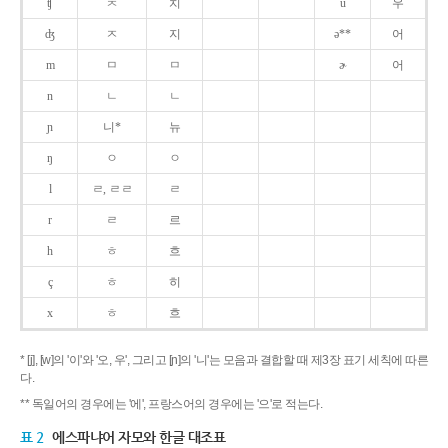
ʧ
ㅊ
치
u
우
ʤ
ㅈ
지
ə**
어
m
ㅁ
ㅁ
ɚ
어
n
ㄴ
ㄴ
ɲ
니*
뉴
ŋ
ㅇ
ㅇ
l
ㄹ, ㄹㄹ
ㄹ
r
ㄹ
르
h
ㅎ
흐
ç
ㅎ
히
x
ㅎ
흐
* [j], [w]의 '이'와 '오, 우', 그리고 [ɲ]의 '니'는 모음과 결합할 때 제3장 표기 세칙에 따른
다.
** 독일어의 경우에는 '에', 프랑스어의 경우에는 '으'로 적는다.
표 2
에스파냐어 자모와 한글 대조표