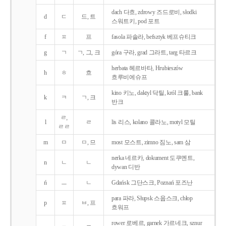
dach 다흐, zdrowy 즈드로비, słodki
d
ㄷ
드, 트
스워트키, pod 포트
f
ㅍ
프
fasola 파솔라, befsztyk 베프슈티크
g
ㄱ
ㄱ, 그, 크
góra 구라, grad 그라트, targ 타르크
herbata 헤르바타, Hrubieszów
h
ㅎ
흐
흐루비에슈프
kino 키노, daktyl 닥틸, król 크룰, bank
k
ㅋ
ㄱ, 크
반크
ㄹ,
l
ㄹ
lis 리스, kolano 콜라노, motyl 모틸
ㄹㄹ
m
ㅁ
ㅁ, 므
most 모스트, zimno 짐노, sam 삼
nerka 네르카, dokument 도쿠멘트,
n
ㄴ
ㄴ
dywan 디반
ń
ㅡ
ㄴ
Gdańsk 그단스크, Poznań 포즈난
para 파라, Słupsk 스웁스크, chłop
p
ㅍ
ㅂ, 프
흐워프
rower 로베르, garnek 가르네크, sznur