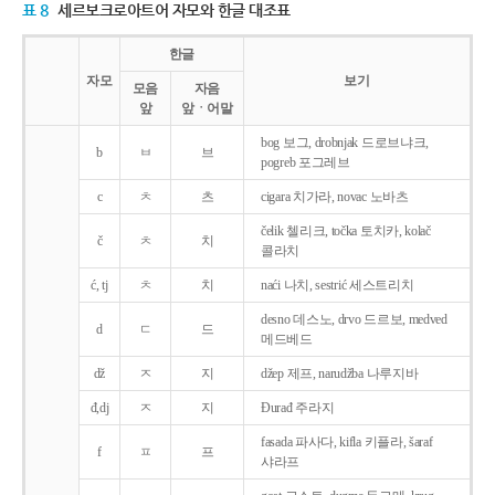
표 8
세르보크로아트어 자모와 한글 대조표
한글
자모
보기
모음
자음
앞
앞ㆍ어말
bog 보그, drobnjak 드로브냐크,
b
ㅂ
브
pogreb 포그레브
c
ㅊ
츠
cigara 치가라, novac 노바츠
čelik 첼리크, točka 토치카, kolač
č
ㅊ
치
콜라치
ć, tj
ㅊ
치
naći 나치, sestrić 세스트리치
desno 데스노, drvo 드르보, medved
d
ㄷ
드
메드베드
dž
ㅈ
지
džep 제프, narudžba 나루지바
đ,dj
ㅈ
지
Ðurađ 주라지
fasada 파사다, kifla 키플라, šaraf
f
ㅍ
프
샤라프