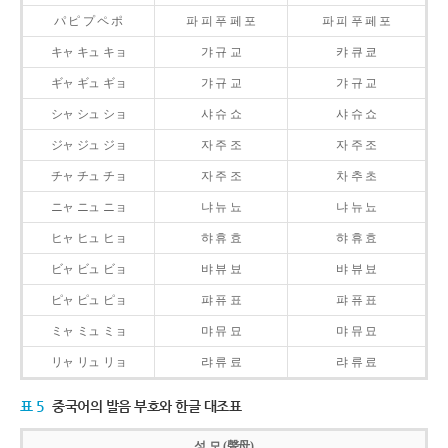
パ ピ プ ペ ポ
파 피 푸 페 포
파 피 푸 페 포
キャ キュ キョ
갸 규 교
캬 큐 쿄
ギャ ギュ ギョ
갸 규 교
갸 규 교
シャ シュ ショ
샤 슈 쇼
샤 슈 쇼
ジャ ジュ ジョ
자 주 조
자 주 조
チャ チュ チョ
자 주 조
차 추 초
ニャ ニュ ニョ
냐 뉴 뇨
냐 뉴 뇨
ヒャ ヒュ ヒョ
햐 휴 효
햐 휴 효
ビャ ビュ ビョ
뱌 뷰 뵤
뱌 뷰 뵤
ピャ ピュ ピョ
퍄 퓨 표
퍄 퓨 표
ミャ ミュ ミョ
먀 뮤 묘
먀 뮤 묘
リャ リュ リョ
랴 류 료
랴 류 료
표 5
중국어의 발음 부호와 한글 대조표
성 모 (聲母)