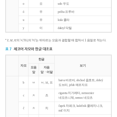
o
오
udo 우도
ó
우
próba 프루바
u
우
kula 쿨라
y
이
daktyl 닥틸
* ż, sz, rz의 '시'와 j의 '이'는 뒤따르는 모음과 결합할 때 합쳐서 1 음절로 적는다.
표 7
체코어 자모와 한글 대조표
한글
자모
보기
모음
자음
앞
앞ㆍ어말
barva 바르바, obchod 옵호트, dobrý
b
ㅂ
ㅂ, 브, 프
도브리, jeřab 예르자프
cigareta 치가레타, nemocnice
c
ㅊ
츠
네모츠니체, nemoc 네모츠
čapek 차페크, kulečnik 쿨레치니크,
č
ㅊ
치
míč 미치