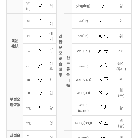
yu
위
ying
(ing)
잉
(u)
아
ai
wa
(ua)
와
이
에
ei
wo
(uo)
워
결
이
복운
합
複韻
운
아
ao
wai
(uai)
와이
모
오
합
結
어
구
웨이
合
ou
wei
(ui)
우
류
(우이)
韻
合
母
an
안
wan
(uan)
완
口
類
원
en
언
wen
(un)
(운)
부성운
附聲韻
wang
ang
앙
왕
(uang)
웡
eng
엉
weng
(ong)
(웅)
권설운
er