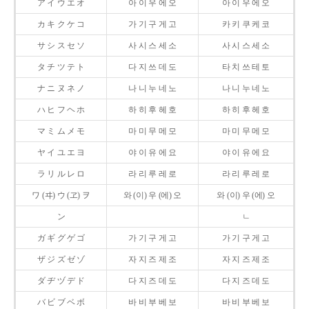
ア イ ウ エ オ
아 이 우 에 오
아 이 우 에 오
カ キ ク ケ コ
가 기 구 게 고
카 키 쿠 케 코
サ シ ス セ ソ
사 시 스 세 소
사 시 스 세 소
タ チ ツ テ ト
다 지 쓰 데 도
타 치 쓰 테 토
ナ ニ ヌ ネ ノ
나 니 누 네 노
나 니 누 네 노
ハ ヒ フ ヘ ホ
하 히 후 헤 호
하 히 후 헤 호
マ ミ ム メ モ
마 미 무 메 모
마 미 무 메 모
ヤ イ ユ エ ヨ
야 이 유 에 요
야 이 유 에 요
ラ リ ル レ ロ
라 리 루 레 로
라 리 루 레 로
ワ (ヰ) ウ (ヱ) ヲ
와 (이) 우 (에) 오
와 (이) 우 (에) 오
ン
ㄴ
ガ ギ グ ゲ ゴ
가 기 구 게 고
가 기 구 게 고
ザ ジ ズ ゼ ゾ
자 지 즈 제 조
자 지 즈 제 조
ダ ヂ ヅ デ ド
다 지 즈 데 도
다 지 즈 데 도
バ ビ ブ ベ ボ
바 비 부 베 보
바 비 부 베 보