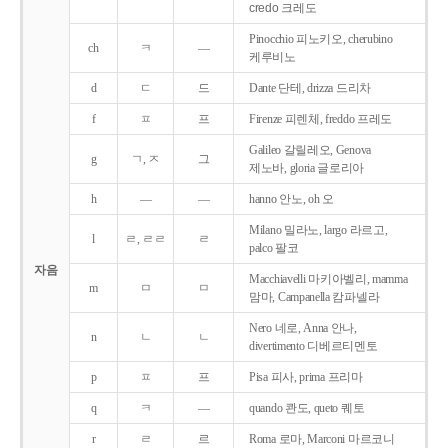
credo 크레도
Pinocchio 피노키오, cherubino
ch
ㅋ
―
케루비노
d
ㄷ
드
Dante 단테, drizza 드리차
f
ㅍ
프
Firenze 피렌체, freddo 프레도
Galileo 갈릴레오, Genova
g
ㄱ, ㅈ
그
제노바, gloria 글로리아
h
―
―
hanno 안노, oh 오
Milano 밀라노, largo 라르고,
l
ㄹ, ㄹㄹ
ㄹ
palco 팔코
자음
Macchiavelli 마키아벨리, mamma
m
ㅁ
ㅁ
맘마, Campanella 캄파넬라
Nero 네로, Anna 안나,
n
ㄴ
ㄴ
divertimento 디베르티멘토
p
ㅍ
프
Pisa 피사, prima 프리마
q
ㅋ
―
quando 콴도, queto 퀘토
r
ㄹ
르
Roma 로마, Marconi 마르코니