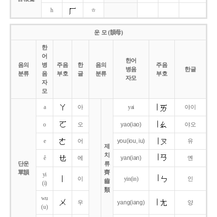
h
ㅎ
운 모 (韻母)
한
어
한어
음의
병
주음
한
음의
주음
병음
한글
분류
음
부호
글
분류
부호
자모
자
모
a
아
yai
야이
o
오
yao
(iao)
야오
e
어
you
(iou,
iu)
유
제
치
ê
에
yan
(ian)
옌
단운
류
單韻
齊
yi
이
yin(in)
인
齒
(i)
類
wu
우
yang
(iang)
양
(u)