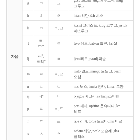
gost 고스트, dugme 두그메, krug
g
ㄱ
그
크루그
h
ㅎ
흐
hitan 히탄, šah 샤흐
korist 코리스트, krug 크루그, jastuk
k
ㅋ
ㄱ, 크
야스투크
ㄹ,
l
ㄹ
levo 레보, balkon 발콘, šal 샬
ㄹㄹ
리*,
자음
lj
ㄹ
ljeto 레토, pasulj 파술
ㄹ리*
malo 말로, mnogo 므노고, osam
m
ㅁ
ㅁ, 므
오삼
n
ㄴ
ㄴ
nos 노스, banka 반카, loman 로만
nj
니*
ㄴ
Njegoš 녜고시, svibanj 스비반
peta 페타, opština 옵슈티나, lep
p
ㅍ
ㅂ, 프
레프
r
ㄹ
르
riba 리바, torba 토르바, mir 미르
sedam 세담, posle 포슬레, glas
s
ㅅ
스
글라스