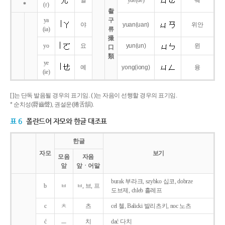
얼
yue
(ue)
웨
*
(r)
촬
ya
구
야
yuan
(uan)
위안
(ia)
류
撮
yo
요
yun
(un)
윈
口
類
ye
예
yong
(iong)
융
(ie)
[ ]는 단독 발음될 경우의 표기임. ( )는 자음이 선행할 경우의 표기임.
* 순치성(脣齒聲), 권설운(捲舌韻).
표 6
폴란드어 자모와 한글 대조표
한글
자모
보기
모음
자음
앞
앞ㆍ어말
burak 부라크, szybko 십코, dobrze
b
ㅂ
ㅂ, 브, 프
도브제, chleb 흘레프
c
ㅊ
츠
cel 첼, Balicki 발리츠키, noc 노츠
ć
ㅡ
치
dać 다치