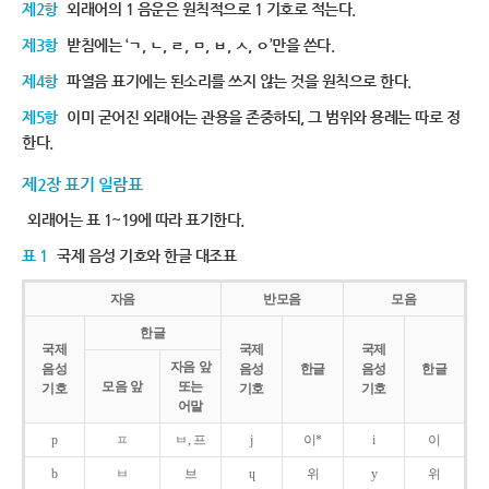
제2항
외래어의 1 음운은 원칙적으로 1 기호로 적는다.
제3항
받침에는 ‘ㄱ, ㄴ, ㄹ, ㅁ, ㅂ, ㅅ, ㅇ’만을 쓴다.
제4항
파열음 표기에는 된소리를 쓰지 않는 것을 원칙으로 한다.
제5항
이미 굳어진 외래어는 관용을 존중하되, 그 범위와 용례는 따로 정
한다.
제2장 표기 일람표
외래어는 표 1~19에 따라 표기한다.
표 1
국제 음성 기호와 한글 대조표
자음
반모음
모음
한글
국제
국제
국제
자음 앞
음성
음성
한글
음성
한글
모음 앞
또는
기호
기호
기호
어말
p
ㅍ
ㅂ, 프
j
이*
i
이
b
ㅂ
브
ɥ
위
y
위