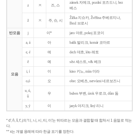
zámek 자메크, pozdní 포즈드니, bez
z
ㅈ
즈, 스
베스
Žižka 지슈카, Žvěřina 주베르지나,
ž
ㅈ
주, 슈, 시
Brož 브로시
반모음
j
이*
jaro 야로, pokoj 포코이
a, á
아
balík 발리크, komár 코마르
e, é
에
dech 데흐, léto 레토
ě
예
sěst 셰스트, věk 베크
i, í
이
kino 키노, míra 미라
모음
o,ó
오
obec 오베츠, nervózni 네르보즈니
u, ú,
우
buben 부벤, úrok 우로크, dům 둠
ů
y, ý
이
jazyk
야지크, líný 리니
* d', ň, š, t', j의 '디, 니, 시, 티, 이'는 뒤따르는 모음과 결합할 때 합쳐서 1 음절로 적는
다.
** x는 개별 용례에 따라 한글 표기를 정한다.