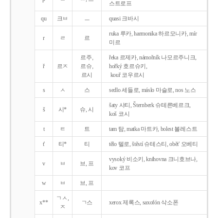
스트로프
qu
크ㅂ
ㅡ
quasi 크바시
ruka 루카, harmonika 하르모니카, mír
r
ㄹ
르
미르
르주,
řeka 르제카, námořník 나모르주니크,
ř
르ㅈ
르슈,
hořký 호르슈키,
르시
kouř 코우르시
s
ㅅ
스
sedlo 세들로, máslo 마슬로, nos 노스
šaty 샤티, Šternberk 슈테른베르크,
š
시*
슈, 시
koš 코시
t
ㅌ
트
tam 탐, matka 마트카, bolest 볼레스트
t'
티*
티
tělo 텔로, štěstí 슈테스티, obět' 오베티
vysoký 비소키, knihovna 크니호브나,
v
ㅂ
브, 프
kov 코프
w
ㅂ
브, 프
ㄱㅅ,
x**
ㄱ스
xerox 제록스, saxofón 삭소폰
ㅈ