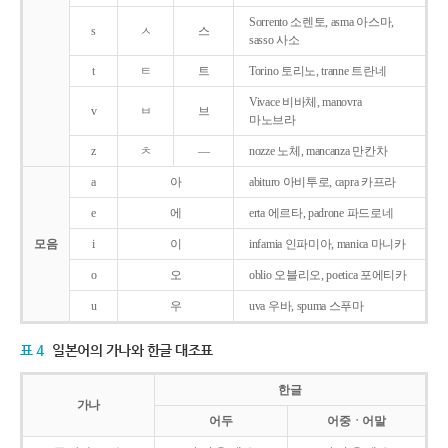
Sorrento 소렌토, asma 아스마,
s
ㅅ
스
sasso 사소
t
ㅌ
트
Torino 토리노, tranne 트란네
Vivace 비바체, manovra
v
ㅂ
브
마노브라
z
ㅊ
―
nozze 노체, mancanza 만칸차
a
아
abituro 아비투로, capra 카프라
e
에
erta 에르타, padrone 파드로네
모음
i
이
infamia 인파미아, manica 마니카
o
오
oblio 오블리오, poetica 포에티카
u
우
uva 우바, spuma 스푸마
표 4
일본어의 가나와 한글 대조표
한글
가나
어두
어중ㆍ어말