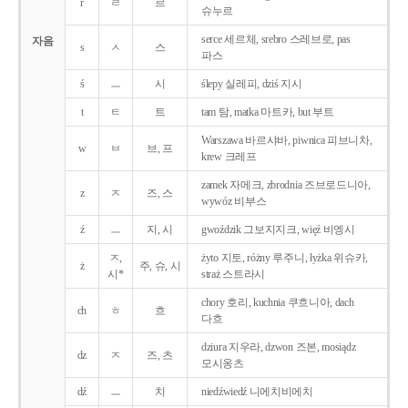
r
ㄹ
르
슈누르
serce 세르체, srebro 스레브로, pas
자음
s
ㅅ
스
파스
ś
ㅡ
시
ślepy 실레피, dziś 지시
t
ㅌ
트
tam 탐, matka 마트카, but 부트
Warszawa 바르샤바, piwnica 피브니차,
w
ㅂ
브, 프
krew 크레프
zamek 자메크, zbrodnia 즈브로드니아,
z
ㅈ
즈, 스
wywóz 비부스
ź
ㅡ
지, 시
gwoździk 그보지지크, więź 비엥시
ㅈ,
żyto 지토, różny 루주니, łyżka 위슈카,
ż
주, 슈, 시
시*
straż 스트라시
chory 호리, kuchnia 쿠흐니아, dach
ch
ㅎ
흐
다흐
dziura 지우라, dzwon 즈본, mosiądz
dz
ㅈ
즈, 츠
모시옹츠
dź
ㅡ
치
niedźwiedź 니에치비에치