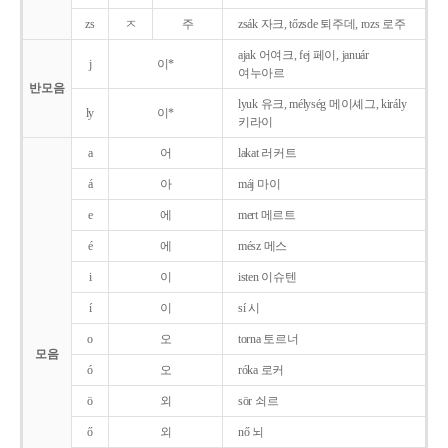
zs
ㅈ
주
zsák 자크, tőzsde 퇴주데, rozs 로주
ajak 어여크, fej 페이, január
j
이*
여누아르
반모음
lyuk 유크, mélység 메이셰그, király
ly
이*
키라이
a
어
lakat 러커트
á
아
máj 마이
e
에
mert 메르트
é
에
mész 메스
i
이
isten 이슈텐
í
이
sí 시
o
오
torna 토르너
모음
ó
오
róka 로커
ö
외
sör 쇠르
ő
외
nő 뇌