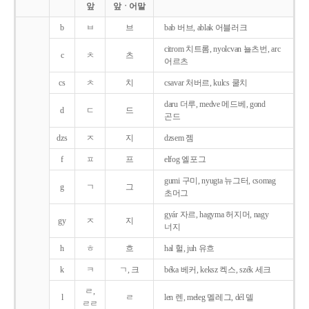
앞
앞ㆍ어말
b
ㅂ
브
bab 버브, ablak 어블러크
citrom 치트롬, nyolcvan 뇰츠번, arc
c
ㅊ
츠
어르츠
cs
ㅊ
치
csavar 처버르, kulcs 쿨치
daru 더루, medve 메드베, gond
d
ㄷ
드
곤드
dzs
ㅈ
지
dzsem 젬
f
ㅍ
프
elfog 엘포그
gumi 구미, nyugta 뉴그터, csomag
g
ㄱ
그
초머그
gyár 자르, hagyma 허지머, nagy
gy
ㅈ
지
너지
h
ㅎ
흐
hal 헐, juh 유흐
k
ㅋ
ㄱ, 크
béka 베커, keksz 켁스, szék 세크
ㄹ,
l
ㄹ
len 렌, meleg 멜레그, dél 델
ㄹㄹ