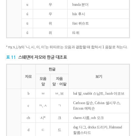
u
우
bunda 분더
ú
우
hús 후시
ü
위
füst 퓌슈트
ű
위
fű 퓌
* ny, s, j, ly의 ‘니, 시, 이, 이’는 뒤따르는 모음과 결합할 때 합쳐서 1 음절로 적는다.
표 11
스웨덴어 자모와 한글 대조표
한글
자모
보기
모음
자음
앞
앞ㆍ어말
b
ㅂ
ㅂ, 브
bal 발, snabbt 스납트, Jacob 야코브
Carlsson 칼손, Celsius 셀시우스,
c
ㅋ, ㅅ
ㄱ
Ericson 에릭손
ch
시*
크
charm 샤름, och 오크
dag 다그, dricka 드리카, Halmstad
d
ㄷ
드
할름스타드