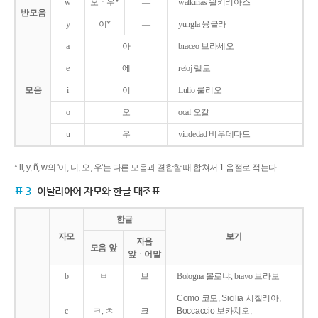
w
오ㆍ우*
―
walkirias 왈키리아스
반모음
y
이*
―
yungla 융글라
a
아
braceo 브라세오
e
에
reloj 렐로
모음
i
이
Lulio 룰리오
o
오
ocal 오칼
u
우
viudedad 비우데다드
* ll, y, ñ, w의 '이, 니, 오, 우'는 다른 모음과 결합할 때 합쳐서 1 음절로 적는다.
표 3
이탈리아어 자모와 한글 대조표
한글
자모
보기
자음
모음 앞
앞ㆍ어말
b
ㅂ
브
Bologna 볼로냐, bravo 브라보
Como 코모, Sicilia 시칠리아,
c
ㅋ, ㅊ
크
Boccaccio 보카치오,