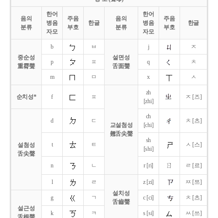
한어
한어
음의
주음
음의
주음
병음
한글
병음
한글
분류
부호
분류
부호
자모
자모
b
ㅂ
j
ㅈ
중순성
설면성
p
ㅍ
q
ㅊ
重脣聲
舌面聲
m
ㅁ
x
ㅅ
zh
순치성*
f
ㅍ
ㅈ [즈]
[zhi]
ch
d
ㄷ
ㅊ [츠]
교설첨성
[chi]
翹舌尖聲
sh
t
ㅌ
ㅅ [스]
설첨성
[shi]
舌尖聲
ㄖ
n
ㄴ
r [ri]
ㄹ [르]
l
ㄹ
z [zi]
ㅉ [쯔]
설치성
g
ㄱ
c [ci]
ㅊ [츠]
舌齒聲
설근성
k
ㅋ
s [si]
ㅆ [쓰]
舌根聲