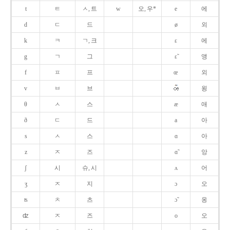
t
ㅌ
ㅅ, 트
w
오, 우*
e
에
d
ㄷ
드
ø
외
k
ㅋ
ㄱ, 크
ɛ
에
g
ㄱ
그
ɛ̃
앵
f
ㅍ
프
œ
외
v
ㅂ
브
욍
θ
ㅅ
스
æ
애
ð
ㄷ
드
a
아
s
ㅅ
스
ɑ
아
z
ㅈ
즈
ɑ̃
앙
ʃ
시
슈, 시
ʌ
어
ʒ
ㅈ
지
ɔ
오
ʦ
ㅊ
츠
ɔ̃
옹
ʣ
ㅈ
즈
o
오