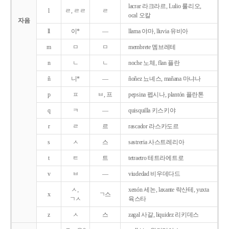
lacrar 라크라르, Lulio 룰리오,
l
ㄹ, ㄹㄹ
ㄹ
ocal 오칼
자음
ll
이*
―
llama 야마, lluvia 유비아
m
ㅁ
ㅁ
membrete 멤브레테
n
ㄴ
ㄴ
noche 노체, flan 플란
ñ
니*
―
ñoñez 뇨녜스, mañana 마냐나
p
ㅍ
ㅂ, 프
pepsina 펩시나, plantón 플란톤
q
ㅋ
―
quisquilla 키스키야
r
ㄹ
르
rascador 라스카도르
s
ㅅ
스
sastreria 사스트레리아
t
ㅌ
트
tetraetro 테트라에트로
v
ㅂ
―
viudedad 비우데다드
ㅅ,
xenón 세논, laxante 락산테, yuxta
x
ㄱ스
ㄱㅅ
육스타
z
ㅅ
스
zagal 사갈, liquidez 리키데스