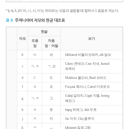
* lj, nj, š, j의 '리, 니, 시, 이'는 뒤따르는 모음과 결합할 때 합쳐서 1 음절로 적는다.
표 9
루마니아어 자모와 한글 대조표
한글
자모
보기
모음
자음
앞
앞ㆍ어말
b
ㅂ
브
bibliotecǎ 비블리오테커, alb 알브
Cîntec 큰테크, Cine 치네, facturǎ
c
ㅋ, ㅊ
ㄱ, 크
팍투러
d
ㄷ
드
Moldova 몰도바, Brad 브라드
f
ㅍ
프
Focşani 폭샤니, Cartof 카르토프
Galaţi 갈라치, Gigel 지젤, hering
g
ㄱ, ㅈ
그
헤린그
h
ㅎ
흐
haţeg 하체그, duh 두흐
j
ㅈ
지
Jiu 지우, Cluj 클루지
k
ㅋ
ㅡ
kilogram 킬로그람