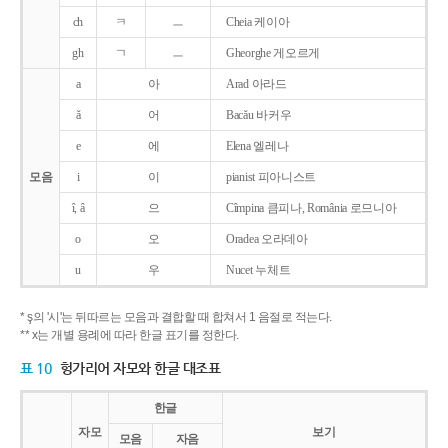
ch
ㅋ
ㅡ
Cheia 케이아
gh
ㄱ
ㅡ
Gheorghe 게오르게
a
아
Arad 아라드
ǎ
어
Bacǎu 바커우
e
에
Elena 엘레나
모음
i
이
pianist 피아니스트
î, â
으
Cîmpina 큼피나, România 로므니아
o
오
Oradea 오라데아
u
우
Nucet 누체트
* ş의 '시'는 뒤따르는 모음과 결합할 때 합쳐서 1 음절로 적는다.
** x는 개별 용례에 따라 한글 표기를 정한다.
표 10
헝가리어 자모와 한글 대조표
한글
자모
보기
모음
자음