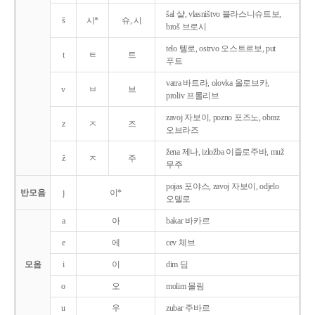
šal 샬, vlasništvo 블라스니슈트보,
š
시*
슈, 시
broš 브로시
telo 텔로, ostrvo 오스트르보, put
t
ㅌ
트
푸트
vatra 바트라, olovka 올로브카,
v
ㅂ
브
proliv 프롤리브
zavoj 자보이, pozno 포즈노, obraz
z
ㅈ
즈
오브라즈
žena 제나, izložba 이즐로주바, muž
ž
ㅈ
주
무주
pojas 포야스, zavoj 자보이, odjelo
반모음
j
이*
오델로
a
아
bakar 바카르
e
에
cev 체브
모음
i
이
dim 딤
o
오
molim 몰림
u
우
zubar 주바르