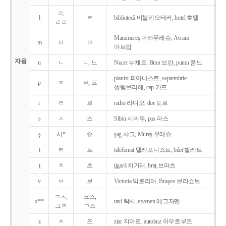
ㄹ,
l
ㄹ
bibliotecǎ 비블리오테커, hotel 호텔
ㄹㄹ
Maramureş 마라무레슈, Avram
m
ㅁ
ㅁ
아브람
자음
n
ㄴ
ㄴ, 느
Nucet 누체트, Bran 브란, pumn 품느
pianist 피아니스트, septembrie
p
ㅍ
ㅂ, 프
셉템브리에, cap 카프
r
ㄹ
르
radio 라디오, dor 도르
s
ㅅ
스
Sibiu 시비우, pas 파스
ş
시*
슈
şag 샤그, Mureş 무레슈
t
ㅌ
트
telefonist 텔레포니스트, bilet 빌레트
ţ
ㅊ
츠
ţigarǎ 치가러, braţ 브라츠
v
ㅂ
브
Victoria 빅토리아, Braşov 브라쇼브
ㄱㅅ,
크스,
x**
taxi 탁시, examen 에그자멘
그ㅈ
ㄱ스
z
ㅈ
즈
ziar 지아르, autobuz 아우토부즈