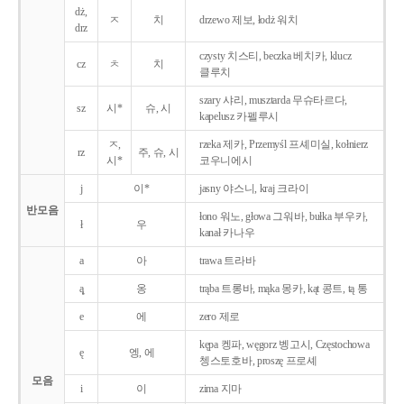
dż,
ㅈ
치
drzewo 제보, łodż 워치
drz
czysty 치스티, beczka 베치카, klucz
cz
ㅊ
치
클루치
szary 샤리, musztarda 무슈타르다,
sz
시*
슈, 시
kapelusz 카펠루시
ㅈ,
rzeka 제카, Przemyśl 프셰미실, kołnierz
rz
주, 슈, 시
시*
코우니에시
j
이*
jasny 야스니, kraj 크라이
반모음
łono 워노, głowa 그워바, bułka 부우카,
ł
우
kanał 카나우
a
아
trawa 트라바
ą̨
옹
trąba 트롱바, mąka 몽카, kąt 콩트, tą 통
e
에
zero 제로
kępa 켕파, węgorz 벵고시, Częstochowa
ę
엥, 에
쳉스토호바, proszę 프로셰
모음
i
이
zima 지마