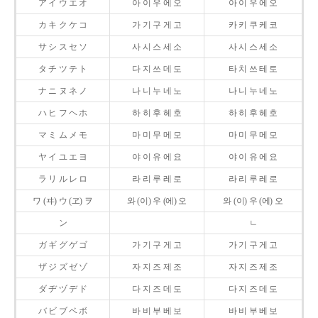
ア イ ウ エ オ
아 이 우 에 오
아 이 우 에 오
カ キ ク ケ コ
가 기 구 게 고
카 키 쿠 케 코
サ シ ス セ ソ
사 시 스 세 소
사 시 스 세 소
タ チ ツ テ ト
다 지 쓰 데 도
타 치 쓰 테 토
ナ ニ ヌ ネ ノ
나 니 누 네 노
나 니 누 네 노
ハ ヒ フ ヘ ホ
하 히 후 헤 호
하 히 후 헤 호
マ ミ ム メ モ
마 미 무 메 모
마 미 무 메 모
ヤ イ ユ エ ヨ
야 이 유 에 요
야 이 유 에 요
ラ リ ル レ ロ
라 리 루 레 로
라 리 루 레 로
ワ (ヰ) ウ (ヱ) ヲ
와 (이) 우 (에) 오
와 (이) 우 (에) 오
ン
ㄴ
ガ ギ グ ゲ ゴ
가 기 구 게 고
가 기 구 게 고
ザ ジ ズ ゼ ゾ
자 지 즈 제 조
자 지 즈 제 조
ダ ヂ ヅ デ ド
다 지 즈 데 도
다 지 즈 데 도
バ ビ ブ ベ ボ
바 비 부 베 보
바 비 부 베 보