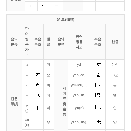
h
ㅎ
운 모 (韻母)
한
어
한어
음의
병
주음
한
음의
주음
병음
한글
분류
음
부호
글
분류
부호
자모
자
모
a
아
yai
야이
o
오
yao
(iao)
야오
e
어
you
(iou,
iu)
유
제
치
ê
에
yan
(ian)
옌
단운
류
單韻
齊
yi
이
yin(in)
인
齒
(i)
類
wu
우
yang
(iang)
양
(u)