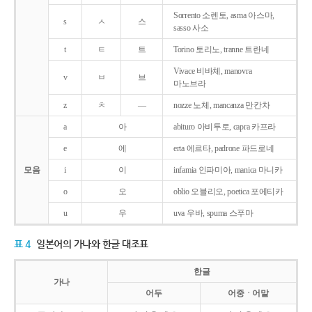
Sorrento 소렌토, asma 아스마,
s
ㅅ
스
sasso 사소
t
ㅌ
트
Torino 토리노, tranne 트란네
Vivace 비바체, manovra
v
ㅂ
브
마노브라
z
ㅊ
―
nozze 노체, mancanza 만칸차
a
아
abituro 아비투로, capra 카프라
e
에
erta 에르타, padrone 파드로네
모음
i
이
infamia 인파미아, manica 마니카
o
오
oblio 오블리오, poetica 포에티카
u
우
uva 우바, spuma 스푸마
표 4
일본어의 가나와 한글 대조표
한글
가나
어두
어중ㆍ어말