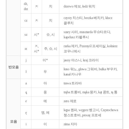
dż,
ㅈ
치
drzewo 제보, łodż 워치
drz
czysty 치스티, beczka 베치카, klucz
cz
ㅊ
치
클루치
szary 샤리, musztarda 무슈타르다,
sz
시*
슈, 시
kapelusz 카펠루시
ㅈ,
rzeka 제카, Przemyśl 프셰미실, kołnierz
rz
주, 슈, 시
시*
코우니에시
j
이*
jasny 야스니, kraj 크라이
반모음
łono 워노, głowa 그워바, bułka 부우카,
ł
우
kanał 카나우
a
아
trawa 트라바
ą̨
옹
trąba 트롱바, mąka 몽카, kąt 콩트, tą 통
e
에
zero 제로
kępa 켕파, węgorz 벵고시, Częstochowa
ę
엥, 에
쳉스토호바, proszę 프로셰
모음
i
이
zima 지마