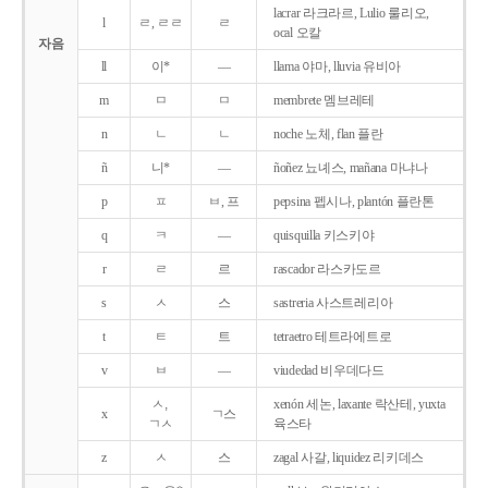
lacrar 라크라르, Lulio 룰리오,
l
ㄹ, ㄹㄹ
ㄹ
ocal 오칼
자음
ll
이*
―
llama 야마, lluvia 유비아
m
ㅁ
ㅁ
membrete 멤브레테
n
ㄴ
ㄴ
noche 노체, flan 플란
ñ
니*
―
ñoñez 뇨녜스, mañana 마냐나
p
ㅍ
ㅂ, 프
pepsina 펩시나, plantón 플란톤
q
ㅋ
―
quisquilla 키스키야
r
ㄹ
르
rascador 라스카도르
s
ㅅ
스
sastreria 사스트레리아
t
ㅌ
트
tetraetro 테트라에트로
v
ㅂ
―
viudedad 비우데다드
ㅅ,
xenón 세논, laxante 락산테, yuxta
x
ㄱ스
ㄱㅅ
육스타
z
ㅅ
스
zagal 사갈, liquidez 리키데스