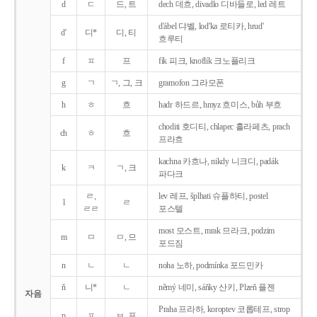
d
ㄷ
드, 트
dech 데흐, divadlo 디바들로, led 레트
d'ábel 댜벨, lod'ka 로티카, hrud'
d'
디*
디, 티
흐루티
f
ㅍ
프
fík 피크, knoflík 크노플리크
g
ㄱ
ㄱ, 그, 크
gramofon 그라모폰
h
ㅎ
흐
hadr 하드르, hmyz 흐미스, bůh 부흐
choditi 호디티, chlapec 흘라페츠, prach
ch
ㅎ
흐
프라흐
kachna 카흐나, nikdy 니크디, padák
k
ㅋ
ㄱ, 크
파다크
ㄹ,
lev 레프, šplhati 슈플하티, postel
l
ㄹ
ㄹㄹ
포스텔
most 모스트, mrak 므라크, podzim
m
ㅁ
ㅁ, 므
포드짐
n
ㄴ
ㄴ
noha 노하, podmínka 포드민카
ň
니*
ㄴ
němý 네미, sáňky 산키, Plzeň 플젠
자음
Praha 프라하, koroptev 코롭테프, strop
p
ㅍ
ㅂ, 프