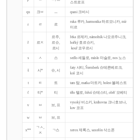
스트로프
qu
크ㅂ
ㅡ
quasi 크바시
ruka 루카, harmonika 하르모니카, mír
r
ㄹ
르
미르
르주,
řeka 르제카, námořník 나모르주니크,
ř
르ㅈ
르슈,
hořký 호르슈키,
르시
kouř 코우르시
s
ㅅ
스
sedlo 세들로, máslo 마슬로, nos 노스
šaty 샤티, Šternberk 슈테른베르크,
š
시*
슈, 시
koš 코시
t
ㅌ
트
tam 탐, matka 마트카, bolest 볼레스트
t'
티*
티
tělo 텔로, štěstí 슈테스티, obět' 오베티
vysoký 비소키, knihovna 크니호브나,
v
ㅂ
브, 프
kov 코프
w
ㅂ
브, 프
ㄱㅅ,
x**
ㄱ스
xerox 제록스, saxofón 삭소폰
ㅈ