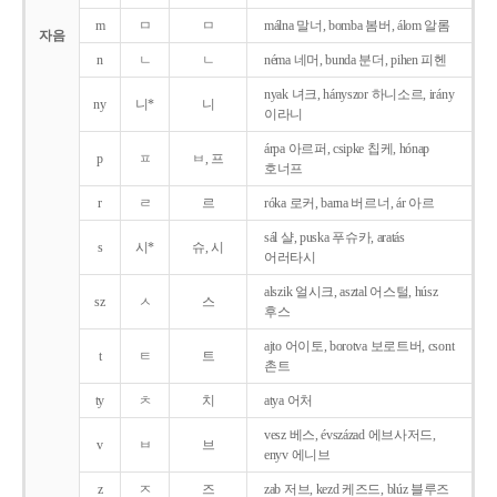
m
ㅁ
ㅁ
málna 말너, bomba 봄버, álom 알롬
자음
n
ㄴ
ㄴ
néma 네머, bunda 분더, pihen 피헨
nyak 녀크, hányszor 하니소르, irány
ny
니*
니
이라니
árpa 아르퍼, csipke 칩케, hónap
p
ㅍ
ㅂ, 프
호너프
r
ㄹ
르
róka 로커, barna 버르너, ár 아르
sál 샬, puska 푸슈카, aratás
s
시*
슈, 시
어러타시
alszik 얼시크, asztal 어스털, húsz
sz
ㅅ
스
후스
ajto 어이토, borotva 보로트버, csont
t
ㅌ
트
촌트
ty
ㅊ
치
atya 어처
vesz 베스, évszázad 에브사저드,
v
ㅂ
브
enyv 에니브
z
ㅈ
즈
zab 저브, kezd 케즈드, blúz 블루즈