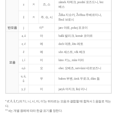
zámek 자메크, pozdní 포즈드니, bez
z
ㅈ
즈, 스
베스
Žižka 지슈카, Žvěřina 주베르지나,
ž
ㅈ
주, 슈, 시
Brož 브로시
반모음
j
이*
jaro 야로, pokoj 포코이
a, á
아
balík 발리크, komár 코마르
e, é
에
dech 데흐, léto 레토
ě
예
sěst 셰스트, věk 베크
i, í
이
kino 키노, míra 미라
모음
o,ó
오
obec 오베츠, nervózni 네르보즈니
u, ú,
우
buben 부벤, úrok 우로크, dům 둠
ů
y, ý
이
jazyk
야지크, líný 리니
* d', ň, š, t', j의 '디, 니, 시, 티, 이'는 뒤따르는 모음과 결합할 때 합쳐서 1 음절로 적는
다.
** x는 개별 용례에 따라 한글 표기를 정한다.