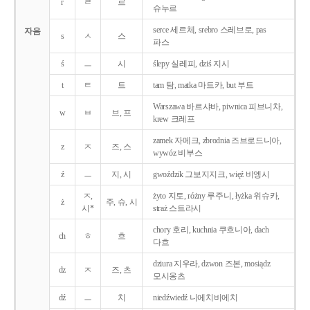
r
ㄹ
르
슈누르
serce 세르체, srebro 스레브로, pas
자음
s
ㅅ
스
파스
ś
ㅡ
시
ślepy 실레피, dziś 지시
t
ㅌ
트
tam 탐, matka 마트카, but 부트
Warszawa 바르샤바, piwnica 피브니차,
w
ㅂ
브, 프
krew 크레프
zamek 자메크, zbrodnia 즈브로드니아,
z
ㅈ
즈, 스
wywóz 비부스
ź
ㅡ
지, 시
gwoździk 그보지지크, więź 비엥시
ㅈ,
żyto 지토, różny 루주니, łyżka 위슈카,
ż
주, 슈, 시
시*
straż 스트라시
chory 호리, kuchnia 쿠흐니아, dach
ch
ㅎ
흐
다흐
dziura 지우라, dzwon 즈본, mosiądz
dz
ㅈ
즈, 츠
모시옹츠
dź
ㅡ
치
niedźwiedź 니에치비에치