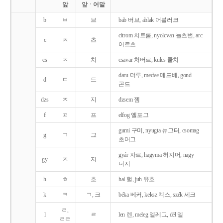
앞
앞ㆍ어말
b
ㅂ
브
bab 버브, ablak 어블러크
citrom 치트롬, nyolcvan 뇰츠번, arc
c
ㅊ
츠
어르츠
cs
ㅊ
치
csavar 처버르, kulcs 쿨치
daru 더루, medve 메드베, gond
d
ㄷ
드
곤드
dzs
ㅈ
지
dzsem 젬
f
ㅍ
프
elfog 엘포그
gumi 구미, nyugta 뉴그터, csomag
g
ㄱ
그
초머그
gyár 자르, hagyma 허지머, nagy
gy
ㅈ
지
너지
h
ㅎ
흐
hal 헐, juh 유흐
k
ㅋ
ㄱ, 크
béka 베커, keksz 켁스, szék 세크
ㄹ,
l
ㄹ
len 렌, meleg 멜레그, dél 델
ㄹㄹ