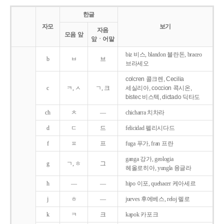
한글
자모
보기
자음
모음 앞
앞ㆍ어말
biz 비스, blandon 블란돈, braceo
b
ㅂ
브
브라세오
colcren 콜크렌, Cecilia
c
ㅋ, ㅅ
ㄱ, 크
세실리아, coccion 콕시온,
bistec 비스텍, dictado 딕타도
ch
ㅊ
―
chicharra 치차라
d
ㄷ
드
felicidad 펠리시다드
f
ㅍ
프
fuga 푸가, fran 프란
ganga 강가, geologia
g
ㄱ, ㅎ
그
헤올로히아, yungla 융글라
h
―
―
hipo 이포, quehacer 케아세르
j
ㅎ
―
jueves 후에베스, reloj 렐로
k
ㅋ
크
kapok 카포크