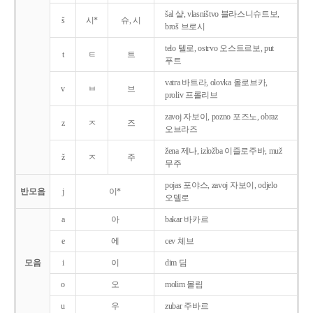
šal 샬, vlasništvo 블라스니슈트보,
š
시*
슈, 시
broš 브로시
telo 텔로, ostrvo 오스트르보, put
t
ㅌ
트
푸트
vatra 바트라, olovka 올로브카,
v
ㅂ
브
proliv 프롤리브
zavoj 자보이, pozno 포즈노, obraz
z
ㅈ
즈
오브라즈
žena 제나, izložba 이즐로주바, muž
ž
ㅈ
주
무주
pojas 포야스, zavoj 자보이, odjelo
반모음
j
이*
오델로
a
아
bakar 바카르
e
에
cev 체브
모음
i
이
dim 딤
o
오
molim 몰림
u
우
zubar 주바르