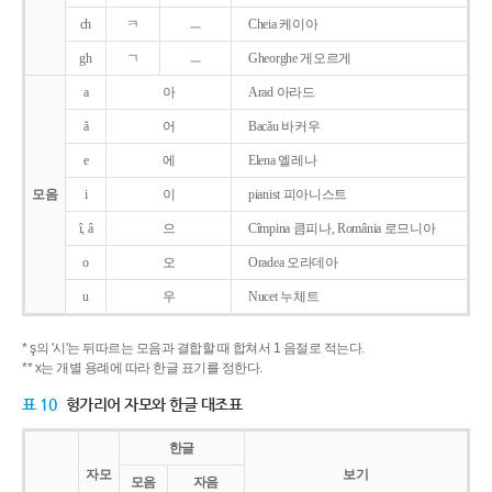
ch
ㅋ
ㅡ
Cheia 케이아
gh
ㄱ
ㅡ
Gheorghe 게오르게
a
아
Arad 아라드
ǎ
어
Bacǎu 바커우
e
에
Elena 엘레나
모음
i
이
pianist 피아니스트
î, â
으
Cîmpina 큼피나, România 로므니아
o
오
Oradea 오라데아
u
우
Nucet 누체트
* ş의 '시'는 뒤따르는 모음과 결합할 때 합쳐서 1 음절로 적는다.
** x는 개별 용례에 따라 한글 표기를 정한다.
표 10
헝가리어 자모와 한글 대조표
한글
자모
보기
모음
자음