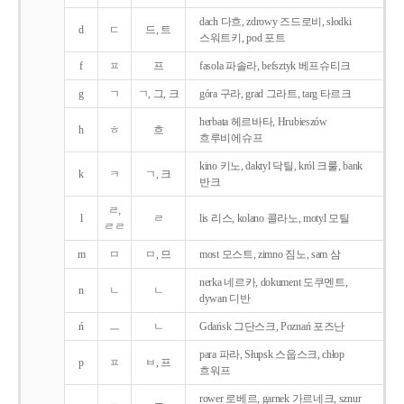
dach 다흐, zdrowy 즈드로비, słodki
d
ㄷ
드, 트
스워트키, pod 포트
f
ㅍ
프
fasola 파솔라, befsztyk 베프슈티크
g
ㄱ
ㄱ, 그, 크
góra 구라, grad 그라트, targ 타르크
herbata 헤르바타, Hrubieszów
h
ㅎ
흐
흐루비에슈프
kino 키노, daktyl 닥틸, król 크룰, bank
k
ㅋ
ㄱ, 크
반크
ㄹ,
l
ㄹ
lis 리스, kolano 콜라노, motyl 모틸
ㄹㄹ
m
ㅁ
ㅁ, 므
most 모스트, zimno 짐노, sam 삼
nerka 네르카, dokument 도쿠멘트,
n
ㄴ
ㄴ
dywan 디반
ń
ㅡ
ㄴ
Gdańsk 그단스크, Poznań 포즈난
para 파라, Słupsk 스웁스크, chłop
p
ㅍ
ㅂ, 프
흐워프
rower 로베르, garnek 가르네크, sznur