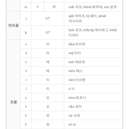
zs
ㅈ
주
zsák 자크, tőzsde 퇴주데, rozs 로주
ajak 어여크, fej 페이, január
j
이*
여누아르
반모음
lyuk 유크, mélység 메이셰그, király
ly
이*
키라이
a
어
lakat 러커트
á
아
máj 마이
e
에
mert 메르트
é
에
mész 메스
i
이
isten 이슈텐
í
이
sí 시
o
오
torna 토르너
모음
ó
오
róka 로커
ö
외
sör 쇠르
ő
외
nő 뇌