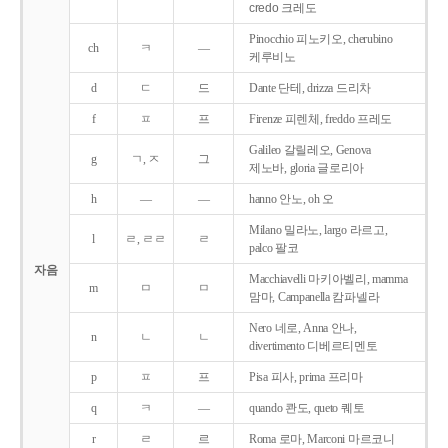
credo 크레도
Pinocchio 피노키오, cherubino
ch
ㅋ
―
케루비노
d
ㄷ
드
Dante 단테, drizza 드리차
f
ㅍ
프
Firenze 피렌체, freddo 프레도
Galileo 갈릴레오, Genova
g
ㄱ, ㅈ
그
제노바, gloria 글로리아
h
―
―
hanno 안노, oh 오
Milano 밀라노, largo 라르고,
l
ㄹ, ㄹㄹ
ㄹ
palco 팔코
자음
Macchiavelli 마키아벨리, mamma
m
ㅁ
ㅁ
맘마, Campanella 캄파넬라
Nero 네로, Anna 안나,
n
ㄴ
ㄴ
divertimento 디베르티멘토
p
ㅍ
프
Pisa 피사, prima 프리마
q
ㅋ
―
quando 콴도, queto 퀘토
r
ㄹ
르
Roma 로마, Marconi 마르코니