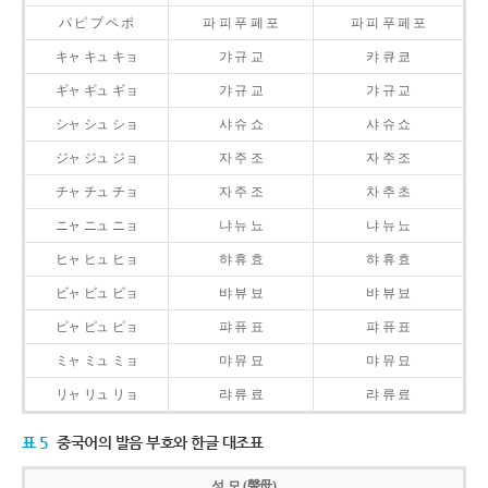
パ ピ プ ペ ポ
파 피 푸 페 포
파 피 푸 페 포
キャ キュ キョ
갸 규 교
캬 큐 쿄
ギャ ギュ ギョ
갸 규 교
갸 규 교
シャ シュ ショ
샤 슈 쇼
샤 슈 쇼
ジャ ジュ ジョ
자 주 조
자 주 조
チャ チュ チョ
자 주 조
차 추 초
ニャ ニュ ニョ
냐 뉴 뇨
냐 뉴 뇨
ヒャ ヒュ ヒョ
햐 휴 효
햐 휴 효
ビャ ビュ ビョ
뱌 뷰 뵤
뱌 뷰 뵤
ピャ ピュ ピョ
퍄 퓨 표
퍄 퓨 표
ミャ ミュ ミョ
먀 뮤 묘
먀 뮤 묘
リャ リュ リョ
랴 류 료
랴 류 료
표 5
중국어의 발음 부호와 한글 대조표
성 모 (聲母)