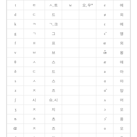
t
ㅌ
ㅅ, 트
w
오, 우*
e
에
d
ㄷ
드
ø
외
k
ㅋ
ㄱ, 크
ɛ
에
g
ㄱ
그
ɛ̃
앵
f
ㅍ
프
œ
외
v
ㅂ
브
욍
θ
ㅅ
스
æ
애
ð
ㄷ
드
a
아
s
ㅅ
스
ɑ
아
z
ㅈ
즈
ɑ̃
앙
ʃ
시
슈, 시
ʌ
어
ʒ
ㅈ
지
ɔ
오
ʦ
ㅊ
츠
ɔ̃
옹
ʣ
ㅈ
즈
o
오