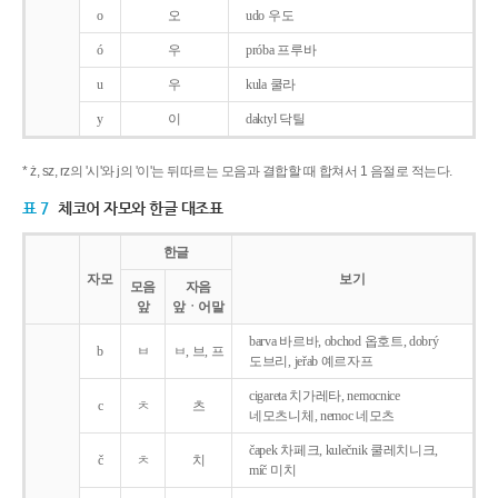
o
오
udo 우도
ó
우
próba 프루바
u
우
kula 쿨라
y
이
daktyl 닥틸
* ż, sz, rz의 '시'와 j의 '이'는 뒤따르는 모음과 결합할 때 합쳐서 1 음절로 적는다.
표 7
체코어 자모와 한글 대조표
한글
자모
보기
모음
자음
앞
앞ㆍ어말
barva 바르바, obchod 옵호트, dobrý
b
ㅂ
ㅂ, 브, 프
도브리, jeřab 예르자프
cigareta 치가레타, nemocnice
c
ㅊ
츠
네모츠니체, nemoc 네모츠
čapek 차페크, kulečnik 쿨레치니크,
č
ㅊ
치
míč 미치