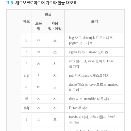
표 8
세르보크로아트어 자모와 한글 대조표
한글
자모
보기
모음
자음
앞
앞ㆍ어말
bog 보그, drobnjak 드로브냐크,
b
ㅂ
브
pogreb 포그레브
c
ㅊ
츠
cigara 치가라, novac 노바츠
čelik 첼리크, točka 토치카, kolač
č
ㅊ
치
콜라치
ć, tj
ㅊ
치
naći 나치, sestrić 세스트리치
desno 데스노, drvo 드르보, medved
d
ㄷ
드
메드베드
dž
ㅈ
지
džep 제프, narudžba 나루지바
đ,dj
ㅈ
지
Ðurađ 주라지
fasada 파사다, kifla 키플라, šaraf
f
ㅍ
프
샤라프