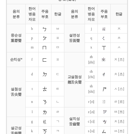
한어
한어
음의
주음
음의
주음
병음
한글
병음
한글
분류
부호
분류
부호
자모
자모
b
ㅂ
j
ㅈ
중순성
설면성
p
ㅍ
q
ㅊ
重脣聲
舌面聲
m
ㅁ
x
ㅅ
zh
순치성*
f
ㅍ
ㅈ [즈]
[zhi]
ch
d
ㄷ
ㅊ [츠]
교설첨성
[chi]
翹舌尖聲
sh
t
ㅌ
ㅅ [스]
설첨성
[shi]
舌尖聲
ㄖ
n
ㄴ
r [ri]
ㄹ [르]
l
ㄹ
z [zi]
ㅉ [쯔]
설치성
g
ㄱ
c [ci]
ㅊ [츠]
舌齒聲
설근성
k
ㅋ
s [si]
ㅆ [쓰]
舌根聲