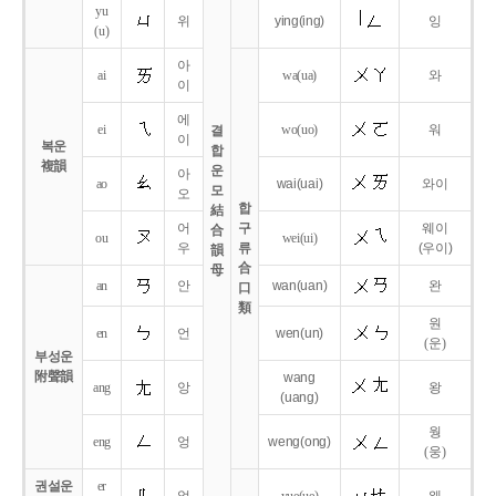
yu
위
ying
(ing)
잉
(u)
아
ai
wa
(ua)
와
이
에
ei
wo
(uo)
워
결
이
복운
합
複韻
운
아
ao
wai
(uai)
와이
모
오
합
結
어
구
웨이
合
ou
wei
(ui)
우
류
(우이)
韻
合
母
an
안
wan
(uan)
완
口
類
원
en
언
wen
(un)
(운)
부성운
附聲韻
wang
ang
앙
왕
(uang)
웡
eng
엉
weng
(ong)
(웅)
권설운
er