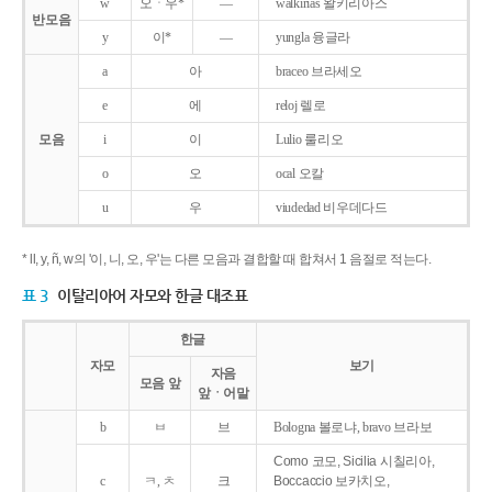
w
오ㆍ우*
―
walkirias 왈키리아스
반모음
y
이*
―
yungla 융글라
a
아
braceo 브라세오
e
에
reloj 렐로
모음
i
이
Lulio 룰리오
o
오
ocal 오칼
u
우
viudedad 비우데다드
* ll, y, ñ, w의 '이, 니, 오, 우'는 다른 모음과 결합할 때 합쳐서 1 음절로 적는다.
표 3
이탈리아어 자모와 한글 대조표
한글
자모
보기
자음
모음 앞
앞ㆍ어말
b
ㅂ
브
Bologna 볼로냐, bravo 브라보
Como 코모, Sicilia 시칠리아,
c
ㅋ, ㅊ
크
Boccaccio 보카치오,