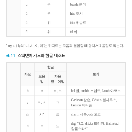
u
우
bunda 분더
ú
우
hús 후시
ü
위
füst 퓌슈트
ű
위
fű 퓌
* ny, s, j, ly의 ‘니, 시, 이, 이’는 뒤따르는 모음과 결합할 때 합쳐서 1 음절로 적는다.
표 11
스웨덴어 자모와 한글 대조표
한글
자모
보기
모음
자음
앞
앞ㆍ어말
b
ㅂ
ㅂ, 브
bal 발, snabbt 스납트, Jacob 야코브
Carlsson 칼손, Celsius 셀시우스,
c
ㅋ, ㅅ
ㄱ
Ericson 에릭손
ch
시*
크
charm 샤름, och 오크
dag 다그, dricka 드리카, Halmstad
d
ㄷ
드
할름스타드