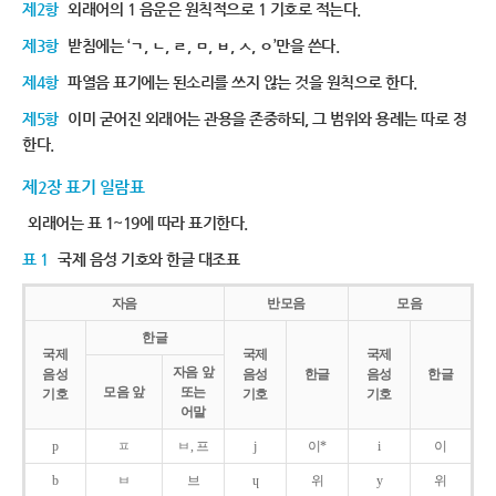
제2항
외래어의 1 음운은 원칙적으로 1 기호로 적는다.
제3항
받침에는 ‘ㄱ, ㄴ, ㄹ, ㅁ, ㅂ, ㅅ, ㅇ’만을 쓴다.
제4항
파열음 표기에는 된소리를 쓰지 않는 것을 원칙으로 한다.
제5항
이미 굳어진 외래어는 관용을 존중하되, 그 범위와 용례는 따로 정
한다.
제2장 표기 일람표
외래어는 표 1~19에 따라 표기한다.
표 1
국제 음성 기호와 한글 대조표
자음
반모음
모음
한글
국제
국제
국제
자음 앞
음성
음성
한글
음성
한글
모음 앞
또는
기호
기호
기호
어말
p
ㅍ
ㅂ, 프
j
이*
i
이
b
ㅂ
브
ɥ
위
y
위