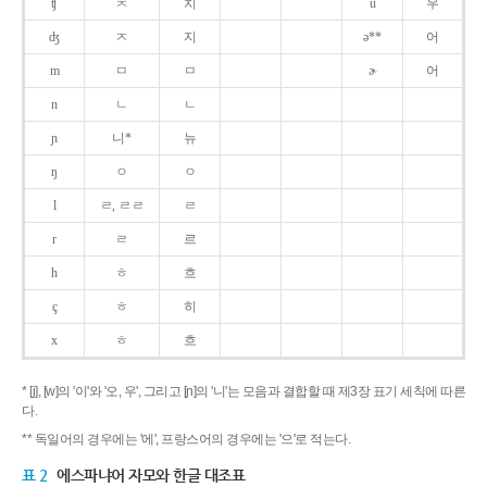
ʧ
ㅊ
치
u
우
ʤ
ㅈ
지
ə**
어
m
ㅁ
ㅁ
ɚ
어
n
ㄴ
ㄴ
ɲ
니*
뉴
ŋ
ㅇ
ㅇ
l
ㄹ, ㄹㄹ
ㄹ
r
ㄹ
르
h
ㅎ
흐
ç
ㅎ
히
x
ㅎ
흐
* [j], [w]의 '이'와 '오, 우', 그리고 [ɲ]의 '니'는 모음과 결합할 때 제3장 표기 세칙에 따른
다.
** 독일어의 경우에는 '에', 프랑스어의 경우에는 '으'로 적는다.
표 2
에스파냐어 자모와 한글 대조표