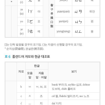
얼
yue
(ue)
웨
*
(r)
촬
ya
구
야
yuan
(uan)
위안
(ia)
류
撮
yo
요
yun
(un)
윈
口
類
ye
예
yong
(iong)
융
(ie)
[ ]는 단독 발음될 경우의 표기임. ( )는 자음이 선행할 경우의 표기임.
* 순치성(脣齒聲), 권설운(捲舌韻).
표 6
폴란드어 자모와 한글 대조표
한글
자모
보기
모음
자음
앞
앞ㆍ어말
burak 부라크, szybko 십코, dobrze
b
ㅂ
ㅂ, 브, 프
도브제, chleb 흘레프
c
ㅊ
츠
cel 첼, Balicki 발리츠키, noc 노츠
ć
ㅡ
치
dać 다치