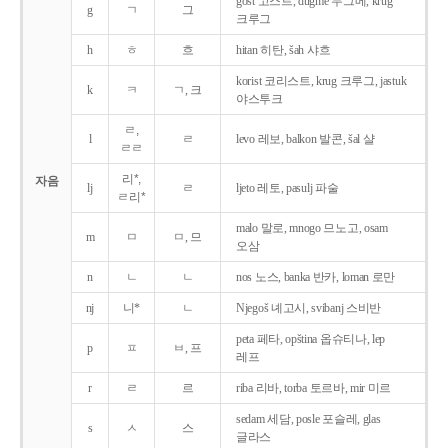
gost 고스트, dugme 두그메, krug
g
ㄱ
그
크루그
h
ㅎ
흐
hitan 히탄, šah 샤흐
korist 코리스트, krug 크루그, jastuk
k
ㅋ
ㄱ, 크
야스투크
ㄹ,
l
ㄹ
levo 레보, balkon 발콘, šal 샬
ㄹㄹ
리*,
자음
lj
ㄹ
ljeto 레토, pasulj 파술
ㄹ리*
malo 말로, mnogo 므노고, osam
m
ㅁ
ㅁ, 므
오삼
n
ㄴ
ㄴ
nos 노스, banka 반카, loman 로만
nj
니*
ㄴ
Njegoš 녜고시, svibanj 스비반
peta 페타, opština 옵슈티나, lep
p
ㅍ
ㅂ, 프
레프
r
ㄹ
르
riba 리바, torba 토르바, mir 미르
sedam 세담, posle 포슬레, glas
s
ㅅ
스
글라스