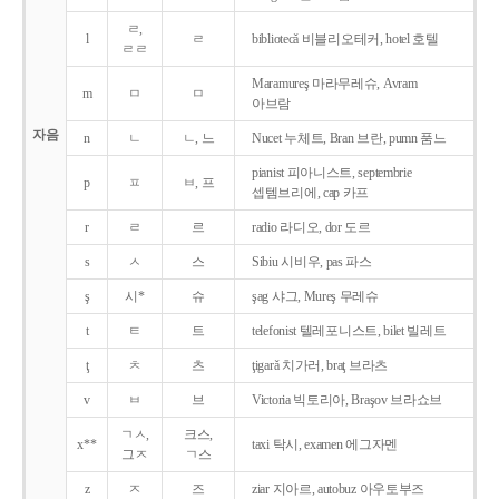
ㄹ,
l
ㄹ
bibliotecǎ 비블리오테커, hotel 호텔
ㄹㄹ
Maramureş 마라무레슈, Avram
m
ㅁ
ㅁ
아브람
자음
n
ㄴ
ㄴ, 느
Nucet 누체트, Bran 브란, pumn 품느
pianist 피아니스트, septembrie
p
ㅍ
ㅂ, 프
셉템브리에, cap 카프
r
ㄹ
르
radio 라디오, dor 도르
s
ㅅ
스
Sibiu 시비우, pas 파스
ş
시*
슈
şag 샤그, Mureş 무레슈
t
ㅌ
트
telefonist 텔레포니스트, bilet 빌레트
ţ
ㅊ
츠
ţigarǎ 치가러, braţ 브라츠
v
ㅂ
브
Victoria 빅토리아, Braşov 브라쇼브
ㄱㅅ,
크스,
x**
taxi 탁시, examen 에그자멘
그ㅈ
ㄱ스
z
ㅈ
즈
ziar 지아르, autobuz 아우토부즈