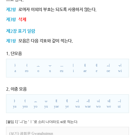
제2항
로마자 이외의 부호는 되도록 사용하지 않는다.
제3항
삭제
제2장 표기 일람
제1항
모음은 다음 각호와 같이 적는다.
1. 단모음
ㅏ
ㅓ
ㅗ
ㅜ
ㅡ
ㅣ
ㅐ
ㅔ
ㅚ
ㅟ
a
eo
o
u
eu
i
ae
e
oe
wi
2. 이중 모음
ㅑ
ㅕ
ㅛ
ㅠ
ㅒ
ㅖ
ㅘ
ㅙ
ㅝ
ㅞ
ㅢ
ya
yeo
yo
yu
yae
ye
wa
wae
wo
we
ui
[붙임 1] ‘ㅢ’는 ‘ㅣ’로 소리 나더라도 ui로 적는다.
(보기) 광희문 Gwanghuimun