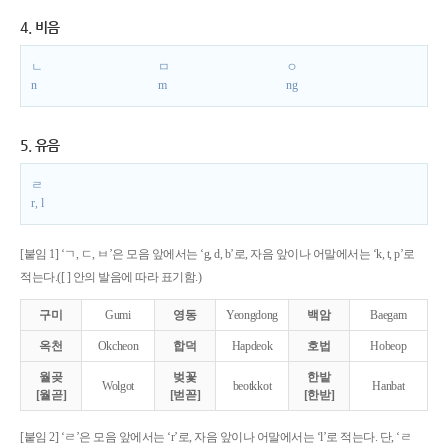
4. 비음
ㄴ
ㅁ
ㅇ
n
m
ng
5. 유음
ㄹ
r, l
[붙임 1] ‘ㄱ, ㄷ, ㅂ’은 모음 앞에서는 ‘g, d, b’로, 자음 앞이나 어말에서는 ‘k, t, p’로
적는다.([ ] 안의 발음에 따라 표기함.)
구미
Gumi
영동
Yeongdong
백암
Baegam
옥천
Okcheon
합덕
Hapdeok
호법
Hobeop
월곶
벚꽃
한밭
Wolgot
beotkkot
Hanbat
[월곧]
[벋꼳]
[한받]
[붙임 2] ‘ㄹ’은 모음 앞에서는 ‘r’로, 자음 앞이나 어말에서는 ‘l’로 적는다. 단, ‘ㄹ