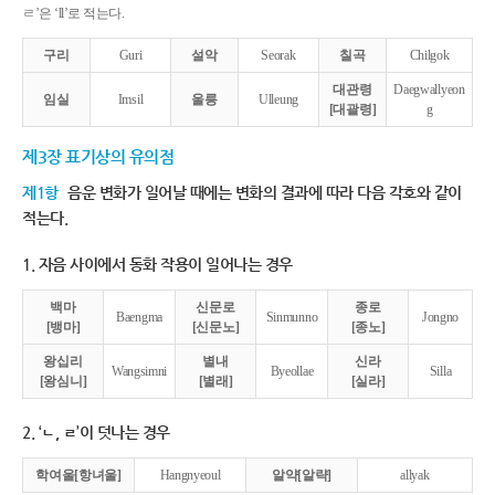
ㄹ’은 ‘ll’로 적는다.
구리
Guri
설악
Seorak
칠곡
Chilgok
대관령
Daegwallyeon
임실
Imsil
울릉
Ulleung
[대괄령]
g
제3장 표기상의 유의점
제1항
음운 변화가 일어날 때에는 변화의 결과에 따라 다음 각호와 같이
적는다.
1. 자음 사이에서 동화 작용이 일어나는 경우
백마
신문로
종로
Baengma
Sinmunno
Jongno
[뱅마]
[신문노]
[종노]
왕십리
별내
신라
Wangsimni
Byeollae
Silla
[왕심니]
[별래]
[실라]
2. ‘ㄴ, ㄹ’이 덧나는 경우
학여울[항녀울]
Hangnyeoul
알약[알략]
allyak