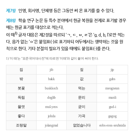
제7항
인명, 회사명, 단체명 등은 그동안 써 온 표기를 쓸 수 있다.
제8항
학술 연구 논문 등 특수 분야에서 한글 복원을 전제로 표기할 경우
에는 한글 표기를 대상으로 적는다.
1)
이 때
글자 대응은 제2장을 따르되 ‘ㄱ, ㄷ, ㅂ, ㄹ’은 ‘g, d, b, l’로만 적는
다. 음가 없는 ‘ㅇ’은 붙임표(-)로 표기하되 어두에서는 생략하는 것을 원
칙으로 한다. 기타 분절의 필요가 있을 때에도 붙임표(-)를 쓴다.
1) '이 때'는 "표준국어대사전"에 따르면 '이때'와 같이 붙여 써야 한다.
집
jib
짚
jip
밖
bakk
값
gabs
붓꽃
buskkoch
먹는
meogneun
독립
doglib
문리
munli
물엿
mul-yeos
굳이
gud-i
좋다
johda
가곡
gagog
조랑말
jolangmal
없었습니다
eobs-eoss-seubnida