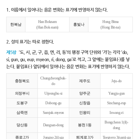
1. 이름에서 일어나는 음운 변화는 표기에 반영하지 않는다.
Han Boknam
Hong Bitna
한복남
홍빛나
(Han Bok-nam)
(Hong Bit-na)
2. 성의 표기는 따로 정한다.
제5항
‘도, 시, 군, 구, 읍, 면, 리, 동’의 행정 구역 단위와 ‘가’는 각각 ‘do,
si, gun, gu, eup, myeon, ri, dong, ga’로 적고, 그 앞에는 붙임표(-)를 넣
는다. 붙임표(-) 앞뒤에서 일어나는 음운 변화는 표기에 반영하지 않는다.
Chungcheongbuk-
충청북도
제주도
Jeju-do
do
의정부시
Uijeongbu-si
양주군
Yangju-gun
도봉구
Dobong-gu
신창읍
Sinchang-eup
삼죽면
Samjuk-myeon
인왕리
Inwang-ri
Bongcheon 1(il)-
당산동
Dangsan-dong
봉천 1동
dong
종로 2가
Jongno 2(i)-ga
퇴계로 3가
Toegyero 3(sam)-ga