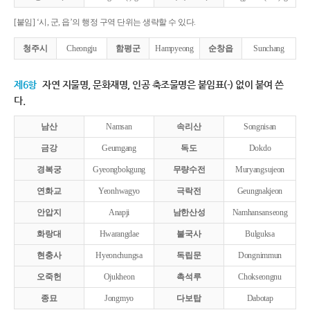
[붙임] ‘시, 군, 읍’의 행정 구역 단위는 생략할 수 있다.
청주시
Cheongju
함평군
Hampyeong
순창읍
Sunchang
제6항
자연 지물명, 문화재명, 인공 축조물명은 붙임표(-) 없이 붙여 쓴
다.
남산
Namsan
속리산
Songnisan
금강
Geumgang
독도
Dokdo
경복궁
Gyeongbokgung
무량수전
Muryangsujeon
연화교
Yeonhwagyo
극락전
Geungnakjeon
안압지
Anapji
남한산성
Namhansanseong
화랑대
Hwarangdae
불국사
Bulguksa
현충사
Hyeonchungsa
독립문
Dongnimmun
오죽헌
Ojukheon
촉석루
Chokseongnu
종묘
Jongmyo
다보탑
Dabotap