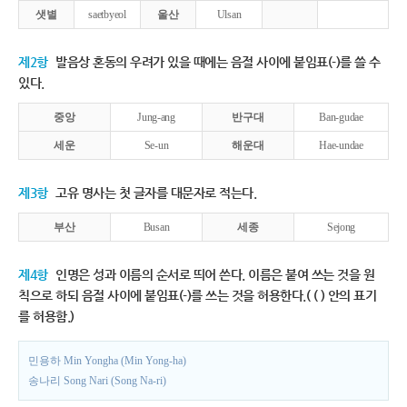
샛별
saetbyeol
울산
Ulsan
제2항
발음상 혼동의 우려가 있을 때에는 음절 사이에 붙임표(-)를 쓸 수
있다.
중앙
Jung-ang
반구대
Ban-gudae
세운
Se-un
해운대
Hae-undae
제3항
고유 명사는 첫 글자를 대문자로 적는다.
부산
Busan
세종
Sejong
제4항
인명은 성과 이름의 순서로 띄어 쓴다. 이름은 붙여 쓰는 것을 원
칙으로 하되 음절 사이에 붙임표(-)를 쓰는 것을 허용한다.( ( ) 안의 표기
를 허용함.)
민용하 Min Yongha (Min Yong-ha)
송나리 Song Nari (Song Na-ri)