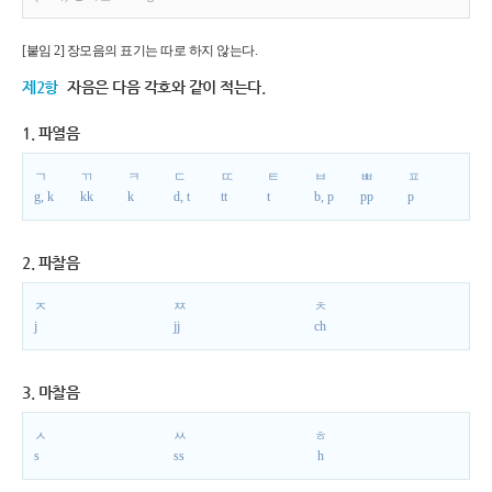
[붙임 2] 장모음의 표기는 따로 하지 않는다.
제2항
자음은 다음 각호와 같이 적는다.
1. 파열음
ㄱ
ㄲ
ㅋ
ㄷ
ㄸ
ㅌ
ㅂ
ㅃ
ㅍ
g, k
kk
k
d, t
tt
t
b, p
pp
p
2. 파찰음
ㅈ
ㅉ
ㅊ
j
jj
ch
3. 마찰음
ㅅ
ㅆ
ㅎ
s
ss
h