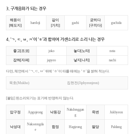
3. 구개음화가 되는 경우
해돋이
같이
굳히다
haedoji
gachi
guchida
[해도지]
[가치]
[구치다]
4. ‘ㄱ, ㄷ, ㅂ, ㅈ’이 ‘ㅎ’과 합하여 거센소리로 소리 나는 경우
좋고[조코]
joko
놓다[노타]
nota
잡혀[자펴]
japyeo
낳지[나치]
nachi
다만, 체언에서 ‘ㄱ, ㄷ, ㅂ’ 뒤에 ‘ㅎ’이 따를 때에는 ‘ㅎ’을 밝혀 적는다.
묵호(Mukho)
집현전(Jiphyeonjeon)
[붙임] 된소리되기는 표기에 반영하지 않는다.
Nakdonggan
압구정
Apgujeong
낙동강
죽변
Jukbyeon
g
Nakseongda
낙성대
합정
Hapjeong
팔당
Paldang
e