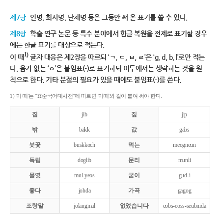
제7항
인명, 회사명, 단체명 등은 그동안 써 온 표기를 쓸 수 있다.
제8항
학술 연구 논문 등 특수 분야에서 한글 복원을 전제로 표기할 경우
에는 한글 표기를 대상으로 적는다.
1)
이 때
글자 대응은 제2장을 따르되 ‘ㄱ, ㄷ, ㅂ, ㄹ’은 ‘g, d, b, l’로만 적는
다. 음가 없는 ‘ㅇ’은 붙임표(-)로 표기하되 어두에서는 생략하는 것을 원
칙으로 한다. 기타 분절의 필요가 있을 때에도 붙임표(-)를 쓴다.
1) '이 때'는 "표준국어대사전"에 따르면 '이때'와 같이 붙여 써야 한다.
집
jib
짚
jip
밖
bakk
값
gabs
붓꽃
buskkoch
먹는
meogneun
독립
doglib
문리
munli
물엿
mul-yeos
굳이
gud-i
좋다
johda
가곡
gagog
조랑말
jolangmal
없었습니다
eobs-eoss-seubnida