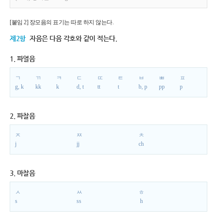
[붙임 2] 장모음의 표기는 따로 하지 않는다.
제2항
자음은 다음 각호와 같이 적는다.
1. 파열음
ㄱ
ㄲ
ㅋ
ㄷ
ㄸ
ㅌ
ㅂ
ㅃ
ㅍ
g, k
kk
k
d, t
tt
t
b, p
pp
p
2. 파찰음
ㅈ
ㅉ
ㅊ
j
jj
ch
3. 마찰음
ㅅ
ㅆ
ㅎ
s
ss
h