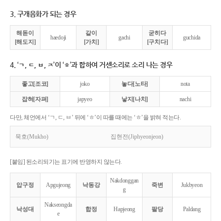
3. 구개음화가 되는 경우
해돋이
같이
굳히다
haedoji
gachi
guchida
[해도지]
[가치]
[구치다]
4. ‘ㄱ, ㄷ, ㅂ, ㅈ’이 ‘ㅎ’과 합하여 거센소리로 소리 나는 경우
좋고[조코]
joko
놓다[노타]
nota
잡혀[자펴]
japyeo
낳지[나치]
nachi
다만, 체언에서 ‘ㄱ, ㄷ, ㅂ’ 뒤에 ‘ㅎ’이 따를 때에는 ‘ㅎ’을 밝혀 적는다.
묵호(Mukho)
집현전(Jiphyeonjeon)
[붙임] 된소리되기는 표기에 반영하지 않는다.
Nakdonggan
압구정
Apgujeong
낙동강
죽변
Jukbyeon
g
Nakseongda
낙성대
합정
Hapjeong
팔당
Paldang
e