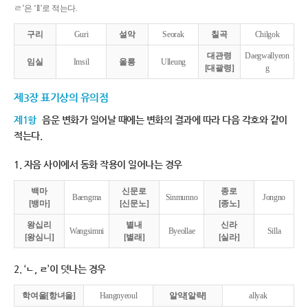
ㄹ’은 ‘ll’로 적는다.
구리
Guri
설악
Seorak
칠곡
Chilgok
대관령
Daegwallyeon
임실
Imsil
울릉
Ulleung
[대괄령]
g
제3장 표기상의 유의점
제1항
음운 변화가 일어날 때에는 변화의 결과에 따라 다음 각호와 같이
적는다.
1. 자음 사이에서 동화 작용이 일어나는 경우
백마
신문로
종로
Baengma
Sinmunno
Jongno
[뱅마]
[신문노]
[종노]
왕십리
별내
신라
Wangsimni
Byeollae
Silla
[왕심니]
[별래]
[실라]
2. ‘ㄴ, ㄹ’이 덧나는 경우
학여울[항녀울]
Hangnyeoul
알약[알략]
allyak