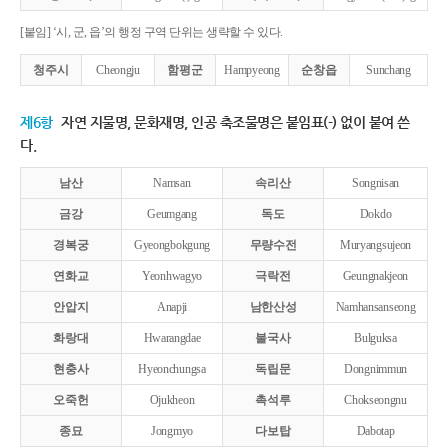
[붙임] ‘시, 군, 읍’의 행정 구역 단위는 생략할 수 있다.
청주시
Cheongju
함평군
Hampyeong
순창읍
Sunchang
제6항
자연 지물명, 문화재명, 인공 축조물명은 붙임표(-) 없이 붙여 쓴
다.
남산
Namsan
속리산
Songnisan
금강
Geumgang
독도
Dokdo
경복궁
Gyeongbokgung
무량수전
Muryangsujeon
연화교
Yeonhwagyo
극락전
Geungnakjeon
안압지
Anapji
남한산성
Namhansanseong
화랑대
Hwarangdae
불국사
Bulguksa
현충사
Hyeonchungsa
독립문
Dongnimmun
오죽헌
Ojukheon
촉석루
Chokseongnu
종묘
Jongmyo
다보탑
Dabotap