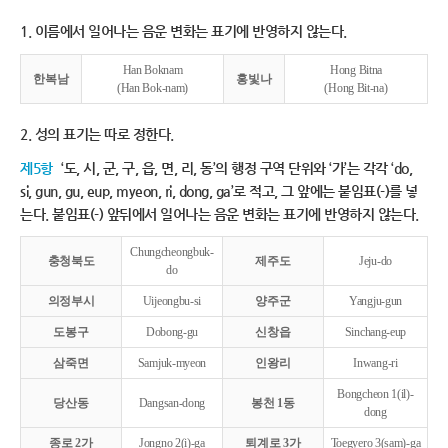
1. 이름에서 일어나는 음운 변화는 표기에 반영하지 않는다.
Han Boknam
Hong Bitna
한복남
홍빛나
(Han Bok-nam)
(Hong Bit-na)
2. 성의 표기는 따로 정한다.
제5항
‘도, 시, 군, 구, 읍, 면, 리, 동’의 행정 구역 단위와 ‘가’는 각각 ‘do,
si, gun, gu, eup, myeon, ri, dong, ga’로 적고, 그 앞에는 붙임표(-)를 넣
는다. 붙임표(-) 앞뒤에서 일어나는 음운 변화는 표기에 반영하지 않는다.
Chungcheongbuk-
충청북도
제주도
Jeju-do
do
의정부시
Uijeongbu-si
양주군
Yangju-gun
도봉구
Dobong-gu
신창읍
Sinchang-eup
삼죽면
Samjuk-myeon
인왕리
Inwang-ri
Bongcheon 1(il)-
당산동
Dangsan-dong
봉천 1동
dong
종로 2가
Jongno 2(i)-ga
퇴계로 3가
Toegyero 3(sam)-ga