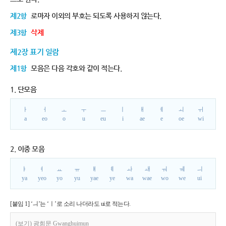
제2항
로마자 이외의 부호는 되도록 사용하지 않는다.
제3항
삭제
제2장 표기 일람
제1항
모음은 다음 각호와 같이 적는다.
1. 단모음
ㅏ
ㅓ
ㅗ
ㅜ
ㅡ
ㅣ
ㅐ
ㅔ
ㅚ
ㅟ
a
eo
o
u
eu
i
ae
e
oe
wi
2. 이중 모음
ㅑ
ㅕ
ㅛ
ㅠ
ㅒ
ㅖ
ㅘ
ㅙ
ㅝ
ㅞ
ㅢ
ya
yeo
yo
yu
yae
ye
wa
wae
wo
we
ui
[붙임 1] ‘ㅢ’는 ‘ㅣ’로 소리 나더라도 ui로 적는다.
(보기) 광희문 Gwanghuimun