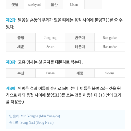
샛별
saetbyeol
울산
Ulsan
제2항
발음상 혼동의 우려가 있을 때에는 음절 사이에 붙임표(-)를 쓸 수
있다.
중앙
Jung-ang
반구대
Ban-gudae
세운
Se-un
해운대
Hae-undae
제3항
고유 명사는 첫 글자를 대문자로 적는다.
부산
Busan
세종
Sejong
제4항
인명은 성과 이름의 순서로 띄어 쓴다. 이름은 붙여 쓰는 것을 원
칙으로 하되 음절 사이에 붙임표(-)를 쓰는 것을 허용한다.( ( ) 안의 표기
를 허용함.)
민용하 Min Yongha (Min Yong-ha)
송나리 Song Nari (Song Na-ri)