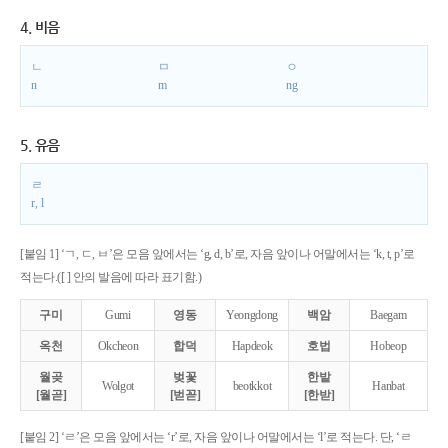
4. 비음
ㄴ
ㅁ
ㅇ
n
m
ng
5. 유음
ㄹ
r, l
[붙임 1] ‘ㄱ, ㄷ, ㅂ’은 모음 앞에서는 ‘g, d, b’로, 자음 앞이나 어말에서는 ‘k, t, p’로
적는다.([ ] 안의 발음에 따라 표기함.)
구미
Gumi
영동
Yeongdong
백암
Baegam
옥천
Okcheon
합덕
Hapdeok
호법
Hobeop
월곶
벚꽃
한밭
Wolgot
beotkkot
Hanbat
[월곧]
[벋꼳]
[한받]
[붙임 2] ‘ㄹ’은 모음 앞에서는 ‘r’로, 자음 앞이나 어말에서는 ‘l’로 적는다. 단, ‘ㄹ