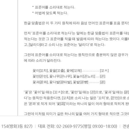
표준어를 소리대로 적는다.
어법에 맞도록 적는다.
한글 맞춤법은 이 두 가지 원칙에 따라 음성 언어인 표준어를 표음 문자
먼저 ‘표준어를 소리대로 적는다’는 말에는 한글 맞춤법이 표준어를 대상
적는다는 것은 그 표준어를 적을 때 발음에 따라 적는다는 뜻이다. 이를테면 [나무]라고 소리 나는 표준어는 ‘나무’로 적
고, [달리다]라고 소리 나는 표준어는 ‘달리다’로 적는다.
그런데 표준어를 소리대로 적는다는 원칙만으로 충분하지 않은 경우가 있다
에 따라 소리가 달라진다.
……………
꽃이[꼬치], 꽃을[꼬츨], 꽃에[꼬체]
[꼬ㅊ]
…
꽃만[꼰만], 꽃나무[꼰나무], 꽃놀이[꼰노리]
[꼰]
………
꽃과[꼳꽈], 꽃다발[꼳따발], 꽃밭[꼳빧]
[꼳]
‘꽃’은 ‘꽃이’일 때는 [꼬ㅊ]으로, ‘꽃만’일 때는 [꼰]으로, ‘꽃과’일 때는
다’는 원칙만 적용한다면, [꼬치]로 소리 나는 말은 ‘꼬치’로, [꼰만]으로 소리 나는 말은 ‘꼰만’으로, [꼳꽈]로 소리 나는 말
은 ‘꼳꽈’로 적게 되어 ‘꽃[花]’이라는 하나의 말이 여러 형태로 적히게 된
그런데 이처럼 의미가 같은 하나의 말을 여러 가지 형태로 적으면 그것이
은 하나의 말은 형태를 하나로 고정하여 일관되게 적어야 의미를 파악하기가 
되게 적는 것이 의미를 파악하는 데 효과적이다.
154(방화3동 827)
대표 전화: 02-2669-9775(평일 09:00~18:00)
전송