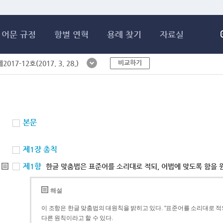
메인콘텐츠 바로가기
어문 규정
항별 연혁
용례 찾기
자료실
비교하기
017-12호(2017. 3. 28.)
본문
제1장 총칙
제1항
한글 맞춤법은 표준어를 소리대로 적되, 어법에 맞도록 함을 
해설
이 조항은 한글 맞춤법의 대원칙을 밝히고 있다. “표준어를 소리대로 적되
다른 원칙이라고 할 수 있다.