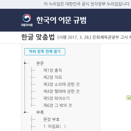
이 누리집은 대한민국 공식 전자정부 누리집입니다.
한글 맞춤법
[시행 2017. 3. 28.] 문화체육관광부 고시 제2
하위 항목 전체 열기
본문
제1장 총칙
제2장 자모
제3장 소리에 관한 것
제4장 형태에 관한 것
제5장 띄어쓰기
북
제6장 그 밖의 것
부록
문장 부호
1. 마침표( . )