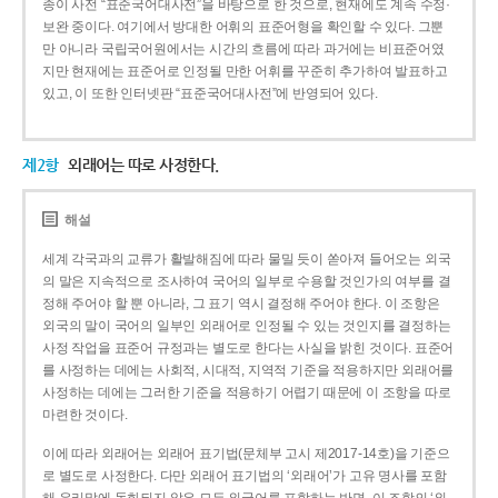
종이 사전 “표준국어대사전”을 바탕으로 한 것으로, 현재에도 계속 수정·
보완 중이다. 여기에서 방대한 어휘의 표준어형을 확인할 수 있다. 그뿐
만 아니라 국립국어원에서는 시간의 흐름에 따라 과거에는 비표준어였
지만 현재에는 표준어로 인정될 만한 어휘를 꾸준히 추가하여 발표하고
있고, 이 또한 인터넷판 “표준국어대사전”에 반영되어 있다.
제2항
외래어는 따로 사정한다.
해설
세계 각국과의 교류가 활발해짐에 따라 물밀 듯이 쏟아져 들어오는 외국
의 말은 지속적으로 조사하여 국어의 일부로 수용할 것인가의 여부를 결
정해 주어야 할 뿐 아니라, 그 표기 역시 결정해 주어야 한다. 이 조항은
외국의 말이 국어의 일부인 외래어로 인정될 수 있는 것인지를 결정하는
사정 작업을 표준어 규정과는 별도로 한다는 사실을 밝힌 것이다. 표준어
를 사정하는 데에는 사회적, 시대적, 지역적 기준을 적용하지만 외래어를
사정하는 데에는 그러한 기준을 적용하기 어렵기 때문에 이 조항을 따로
마련한 것이다.
이에 따라 외래어는 외래어 표기법(문체부 고시 제2017-14호)을 기준으
로 별도로 사정한다. 다만 외래어 표기법의 ‘외래어’가 고유 명사를 포함