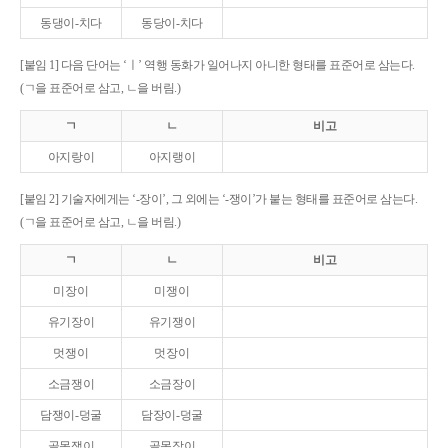
동댕이-치다
동당이-치다
[붙임 1] 다음 단어는 ‘ㅣ’ 역행 동화가 일어나지 아니한 형태를 표준어로 삼는다.
(ㄱ을 표준어로 삼고, ㄴ을 버림.)
ㄱ
ㄴ
비고
아지랑이
아지랭이
[붙임 2] 기술자에게는 ‘-장이’, 그 외에는 ‘-쟁이’가 붙는 형태를 표준어로 삼는다.
(ㄱ을 표준어로 삼고, ㄴ을 버림.)
ㄱ
ㄴ
비고
미장이
미쟁이
유기장이
유기쟁이
멋쟁이
멋장이
소금쟁이
소금장이
담쟁이-덩굴
담장이-덩굴
골목쟁이
골목장이