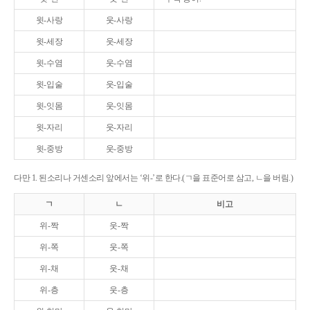
윗-사랑
웃-사랑
윗-세장
웃-세장
윗-수염
웃-수염
윗-입술
웃-입술
윗-잇몸
웃-잇몸
윗-자리
웃-자리
윗-중방
웃-중방
다만 1. 된소리나 거센소리 앞에서는 ‘위-’로 한다.(ㄱ을 표준어로 삼고, ㄴ을 버림.)
ㄱ
ㄴ
비고
위-짝
웃-짝
위-쪽
웃-쪽
위-채
웃-채
위-층
웃-층