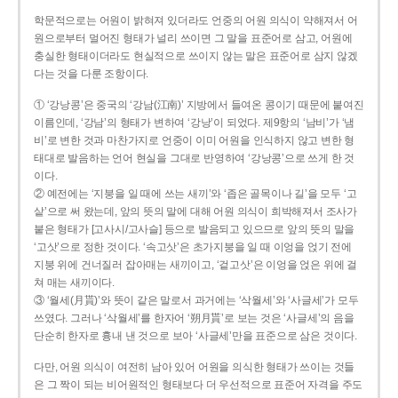
학문적으로는 어원이 밝혀져 있더라도 언중의 어원 의식이 약해져서 어
원으로부터 멀어진 형태가 널리 쓰이면 그 말을 표준어로 삼고, 어원에
충실한 형태이더라도 현실적으로 쓰이지 않는 말은 표준어로 삼지 않겠
다는 것을 다룬 조항이다.
① ‘강낭콩’은 중국의 ‘강남(江南)’ 지방에서 들여온 콩이기 때문에 붙여진
이름인데, ‘강남’의 형태가 변하여 ‘강낭’이 되었다. 제9항의 ‘남비’가 ‘냄
비’로 변한 것과 마찬가지로 언중이 이미 어원을 인식하지 않고 변한 형
태대로 발음하는 언어 현실을 그대로 반영하여 ‘강낭콩’으로 쓰게 한 것
이다.
② 예전에는 ‘지붕을 일 때에 쓰는 새끼’와 ‘좁은 골목이나 길’을 모두 ‘고
샅’으로 써 왔는데, 앞의 뜻의 말에 대해 어원 의식이 희박해져서 조사가
붙은 형태가 [고사시/고사슬] 등으로 발음되고 있으므로 앞의 뜻의 말을
‘고삿’으로 정한 것이다. ‘속고삿’은 초가지붕을 일 때 이엉을 얹기 전에
지붕 위에 건너질러 잡아매는 새끼이고, ‘겉고삿’은 이엉을 얹은 위에 걸
쳐 매는 새끼이다.
③ ‘월세(月貰)’와 뜻이 같은 말로서 과거에는 ‘삭월세’와 ‘사글세’가 모두
쓰였다. 그러나 ‘삭월세’를 한자어 ‘朔月貰’로 보는 것은 ‘사글세’의 음을
단순히 한자로 흉내 낸 것으로 보아 ‘사글세’만을 표준으로 삼은 것이다.
다만, 어원 의식이 여전히 남아 있어 어원을 의식한 형태가 쓰이는 것들
은 그 짝이 되는 비어원적인 형태보다 더 우선적으로 표준어 자격을 주도