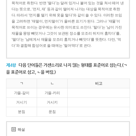
목적어로 취한다. 반면 ‘떨다’는 달려 있거나 붙어 있는 것을 쳐서 떼어 낸
다는 뜻으로, ‘먼지, 재’ 등과 같이 떨어져 나가는 대상을 목적어로 취한
다. 따라서 ‘먼지를 떨기 위해 옷을 털다’와 같이 쓸 수 있다. 이러한 쓰임
을 고려하면 ‘재떨이, 먼지떨이’가 올바른 표기가 된다. 그러나 ‘재물’이
목적어로 쓰이는 경우에는 유사한 의미로도 쓰인다. ‘털다’는 ‘남이 가진
재물을 몽땅 빼앗거나 그것이 보관된 장소를 모조리 뒤지어 훔치다’를,
‘떨다’는 ‘남에게서 재물을 모조리 훔치거나 빼앗다’를 뜻한다. 다만, ‘먹
다’와 결합해 합성어로 쓸 때에는 ‘털어먹다’로 쓴다.
제4항
다음 단어들은 거센소리로 나지 않는 형태를 표준어로 삼는다.(ㄱ
을 표준어로 삼고, ㄴ을 버림.)
ㄱ
ㄴ
비고
가을-갈이
가을-카리
거시기
거시키
분침
푼침
해설