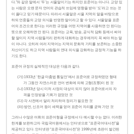
다.”와 같은 말에서 ‘두’는 서울말이기는 하지만 표준어는 아니다. 교양 있
는 사람은 오랜 문자 언어의 관습적 쓰임에 영향을 받아 ‘도’라고 쓰는 것
이 옳다고 믿기 때문이다. 따라서 서울말은 서울 지역의 말을 바탕으로
하되 언중들의 교양 의식을 반영한 말이라고 할 수 있다. 서울말을 표준
어의 조건으로 한다는 이러한 규정을 어떤 지역어를 사용하면 안 된다는
뜻으로 오해하면 안 된다. 표준어는 교육, 방송, 공식적 담화 등에서 써야
할 말이지 지역 사람들끼리 편하게 대화하는 경우에까지 꼭 써야 하는 말
이 아니다. 오히려 여러 지역어는 지역의 문화적 가치를 보존하는 소중한
자산이기도 하고 지역 사람들의 연대 의식을 강화하는 긍정적 기능을 하
기도 한다.
표준어 규정의 실제적인 대상은 다음과 같다.
(가) 1933년 ‘한글 마춤법 통일안’에서 표준어로 규정하였던 형태
가 그동안 자연스러운 언어 변화에 의해 고형(古形)이 된 것
(나) 1933년 당시 미처 사정의 대상이 되지 않아 표준어로서의 자
격을 인정받을 기회가 없었던 것
(다) 각 사전에서 달리 처리하여 정리가 필요한 것
(라) 방언, 신조어 등이 세력을 얻어 표준어 자리를 굳혀 가던 것
그러나 수많은 어휘의 표준어형을 규정에서 다 예시할 수는 없다. 이러한
한계를 보완하고자 국립국어원에서는 인터넷으로 “표준국어대사전”을
제공하고 있다. 인터넷판 “표준국어대사전”은 1999년에 초판이 발간된