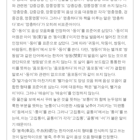
와 관련된 ‘강중강중, 깡쭝깡쭝’도 ‘강종강종, 깡쫑깡쫑’으로 쓰지 않는다.
‘깡충깡충, 강중강중, 깡쭝깡쭝’의 음성 모음 대응형은 각각 ‘껑충껑충, 겅
중겅중, 껑쭝껑쭝’이다. 그러나 ‘ 껑충하다’와 짝을 이루는 말은 ‘깡총하
다’로서 ‘깡충하다’가 오히려 비표준어이다.
② ‘-동이’도 음성 모음화를 인정하여 ‘-둥이’를 표준어로 삼았다. ‘-둥이’의
어원은 아이 ‘동(童)’을 쓴 ‘동이(童-)’이지만 현실 발음에서 멀어진 것으로
인정되어 ‘-둥이’를 표준으로 삼았다. 그에 따라 ‘귀둥이, 막둥이, 쌍둥이,
바람둥이, 흰둥이’에서 모두 ‘-둥이’를 쓴다. 다만, ‘쌍둥이’와는 별개로 ‘쌍
동밤’과 같은 단어에서는 한자어 ‘쌍동(雙童)’의 발음이 살아 있는 것으로
판단되므로 ‘쌍둥밤’으로 쓰지 않는다. 또 살이 올라 보드랍고 통통한 아
이를 뜻하는 ‘옴포동이’는 ‘옴포동하다’의 어근 ‘옴포동’에 ‘-이’가 결합된
말로서 ‘-둥이’와 관련이 없으므로 ‘옴포둥이’와 같이 쓰지 않는다.
③ ‘발가숭이’와 마찬가지로 ‘빨가숭이’도 양성 모음 뒤에 음성 모음이 결
합한 형태를 표준어로 삼는다. 이에 대응하는 짝은 ‘벌거숭이, 뻘거숭
이’이다. 그러나 ‘애송이’는 ‘애숭이’를 인정하지 않는다.
④ 물건을 보에 싸서 꾸려 놓은 것을 뜻하는 ‘보퉁이’와 함께 눈두덩의 불
룩한 부분을 뜻하는 ‘눈퉁이’나 미련한 사람을 낮추어 가리키는 ‘미련퉁
이’ 등에서도 ‘-퉁이’를 쓴다. 그러나 ‘고집통이, 골통이’에서는 ‘통이’를 쓰
는데, 이는 ‘고집통이, 골통이’가 각각 ‘고집통’, ‘골통’에 ‘-이’가 붙은 말이
기 때문이다.
⑤ ‘봉족(奉足), 주초(柱礎)’는 한자어로서의 형태를 인식하지 않고 쓰는
것이 일반적이므로 ‘봉죽, 주추’와 같이 음성 모음 형태를 인정했다.