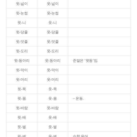
윗-넓이
웃-넓이
윗-눈썹
웃-눈썹
윗-니
웃-니
윗-당줄
웃-당줄
윗-덧줄
웃-덧줄
윗-도리
웃-도리
윗-동아리
웃-동아리
준말은 ‘윗동’임.
윗-막이
웃-막이
윗-머리
웃-머리
윗-목
웃-목
윗-몸
웃-몸
~ 운동.
윗-바람
웃-바람
윗-배
웃-배
윗-벌
웃-벌
윗-변
웃-변
수학 용어.