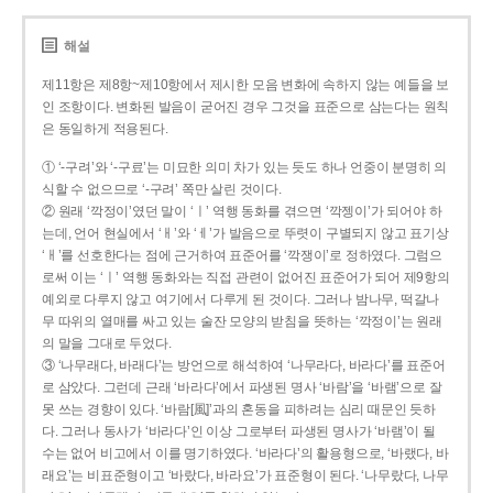
해설
제11항은 제8항~제10항에서 제시한 모음 변화에 속하지 않는 예들을 보
인 조항이다. 변화된 발음이 굳어진 경우 그것을 표준으로 삼는다는 원칙
은 동일하게 적용된다.
① ‘-구려’와 ‘-구료’는 미묘한 의미 차가 있는 듯도 하나 언중이 분명히 의
식할 수 없으므로 ‘-구려’ 쪽만 살린 것이다.
② 원래 ‘깍정이’였던 말이 ‘ㅣ’ 역행 동화를 겪으면 ‘깍젱이’가 되어야 하
는데, 언어 현실에서 ‘ㅐ’와 ‘ㅔ’가 발음으로 뚜렷이 구별되지 않고 표기상
‘ㅐ’를 선호한다는 점에 근거하여 표준어를 ‘깍쟁이’로 정하였다. 그럼으
로써 이는 ‘ㅣ’ 역행 동화와는 직접 관련이 없어진 표준어가 되어 제9항의
예외로 다루지 않고 여기에서 다루게 된 것이다. 그러나 밤나무, 떡갈나
무 따위의 열매를 싸고 있는 술잔 모양의 받침을 뜻하는 ‘깍정이’는 원래
의 말을 그대로 두었다.
③ ‘나무래다, 바래다’는 방언으로 해석하여 ‘나무라다, 바라다’를 표준어
로 삼았다. 그런데 근래 ‘바라다’에서 파생된 명사 ‘바람’을 ‘바램’으로 잘
못 쓰는 경향이 있다. ‘바람[風]’과의 혼동을 피하려는 심리 때문인 듯하
다. 그러나 동사가 ‘바라다’인 이상 그로부터 파생된 명사가 ‘바램’이 될
수는 없어 비고에서 이를 명기하였다. ‘바라다’의 활용형으로, ‘바랬다, 바
래요’는 비표준형이고 ‘바랐다, 바라요’가 표준형이 된다. ‘나무랐다, 나무