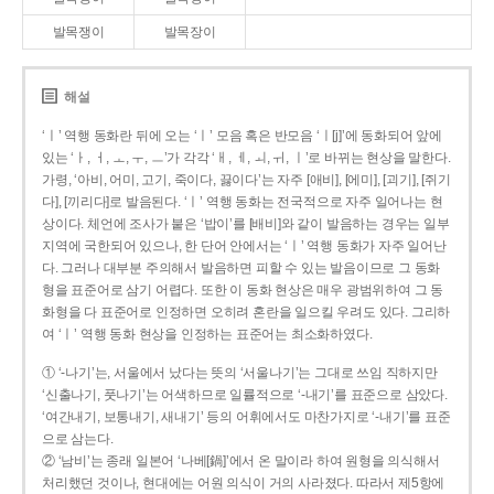
발목쟁이
발목장이
해설
‘ㅣ’ 역행 동화란 뒤에 오는 ‘ㅣ’ 모음 혹은 반모음 ‘ㅣ[j]’에 동화되어 앞에
있는 ‘ㅏ, ㅓ, ㅗ, ㅜ, ㅡ’가 각각 ‘ㅐ, ㅔ, ㅚ, ㅟ, ㅣ’로 바뀌는 현상을 말한다.
가령, ‘아비, 어미, 고기, 죽이다, 끓이다’는 자주 [애비], [에미], [괴기], [쥐기
다], [끼리다]로 발음된다. ‘ㅣ’ 역행 동화는 전국적으로 자주 일어나는 현
상이다. 체언에 조사가 붙은 ‘밥이’를 [배비]와 같이 발음하는 경우는 일부
지역에 국한되어 있으나, 한 단어 안에서는 ‘ㅣ’ 역행 동화가 자주 일어난
다. 그러나 대부분 주의해서 발음하면 피할 수 있는 발음이므로 그 동화
형을 표준어로 삼기 어렵다. 또한 이 동화 현상은 매우 광범위하여 그 동
화형을 다 표준어로 인정하면 오히려 혼란을 일으킬 우려도 있다. 그리하
여 ‘ㅣ’ 역행 동화 현상을 인정하는 표준어는 최소화하였다.
① ‘-나기’는, 서울에서 났다는 뜻의 ‘서울나기’는 그대로 쓰임 직하지만
‘신출나기, 풋나기’는 어색하므로 일률적으로 ‘-내기’를 표준으로 삼았다.
‘여간내기, 보통내기, 새내기’ 등의 어휘에서도 마찬가지로 ‘-내기’를 표준
으로 삼는다.
② ‘남비’는 종래 일본어 ‘나베[鍋]’에서 온 말이라 하여 원형을 의식해서
처리했던 것이나, 현대에는 어원 의식이 거의 사라졌다. 따라서 제5항에