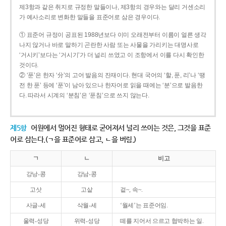
제3항과 같은 취지로 규정한 말들이나, 제3항의 경우와는 달리 거센소리
가 예사소리로 변화한 말들을 표준어로 삼은 경우이다.
① 표준어 규정이 공표된 1988년보다 이미 오래전부터 이름이 얼른 생각
나지 않거나 바로 말하기 곤란한 사람 또는 사물을 가리키는 대명사로
‘거시키’보다는 ‘거시기’가 더 널리 쓰였고 이 조항에서 이를 다시 확인한
것이다.
② ‘푼’은 한자 ‘分’의 고어 발음의 잔재이다. 현대 국어의 ‘할, 푼, 리’나 ‘땡
전 한 푼’ 등에 ‘푼’이 남아 있으나 한자어로 읽을 때에는 ‘분’으로 발음한
다. 따라서 시계의 ‘분침’은 ‘푼침’으로 쓰지 않는다.
제5항
어원에서 멀어진 형태로 굳어져서 널리 쓰이는 것은, 그것을 표준
어로 삼는다.(ㄱ을 표준어로 삼고, ㄴ을 버림.)
ㄱ
ㄴ
비고
강낭-콩
강남-콩
고삿
고샅
겉~, 속~.
사글-세
삭월-세
‘월세’는 표준어임.
울력-성당
위력-성당
떼를 지어서 으르고 협박하는 일.