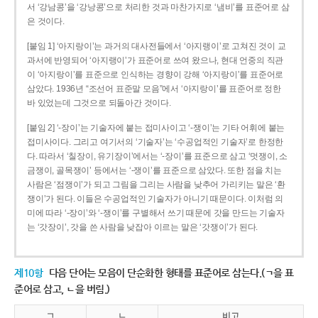
서 ‘강남콩’을 ‘강낭콩’으로 처리한 것과 마찬가지로 ‘냄비’를 표준어로 삼
은 것이다.
[붙임 1] ‘아지랑이’는 과거의 대사전들에서 ‘아지랭이’로 고쳐진 것이 교
과서에 반영되어 ‘아지랭이’가 표준어로 쓰여 왔으나, 현대 언중의 직관
이 ‘아지랑이’를 표준으로 인식하는 경향이 강해 ‘아지랑이’를 표준어로
삼았다. 1936년 “조선어 표준말 모음”에서 ‘아지랑이’를 표준어로 정한
바 있었는데 그것으로 되돌아간 것이다.
[붙임 2] ‘-장이’는 기술자에 붙는 접미사이고 ‘-쟁이’는 기타 어휘에 붙는
접미사이다. 그리고 여기서의 ‘기술자’는 ‘수공업적인 기술자’로 한정한
다. 따라서 ‘칠장이, 유기장이’에서는 ‘-장이’를 표준으로 삼고 ‘멋쟁이, 소
금쟁이, 골목쟁이’ 등에서는 ‘-쟁이’를 표준으로 삼았다. 또한 점을 치는
사람은 ‘점쟁이’가 되고 그림을 그리는 사람을 낮추어 가리키는 말은 ‘환
쟁이’가 된다. 이들은 수공업적인 기술자가 아니기 때문이다. 이처럼 의
미에 따라 ‘-장이’와 ‘-쟁이’를 구별해서 쓰기 때문에 갓을 만드는 기술자
는 ‘갓장이’, 갓을 쓴 사람을 낮잡아 이르는 말은 ‘갓쟁이’가 된다.
제10항
다음 단어는 모음이 단순화한 형태를 표준어로 삼는다.(ㄱ을 표
준어로 삼고, ㄴ을 버림.)
ㄱ
ㄴ
비고