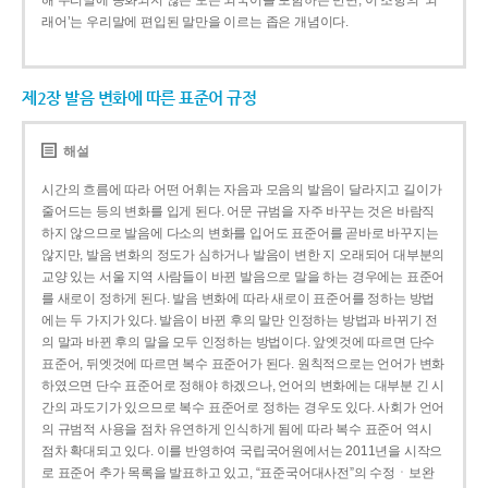
해 우리말에 동화되지 않은 모든 외국어를 포함하는 반면, 이 조항의 ‘외
래어’는 우리말에 편입된 말만을 이르는 좁은 개념이다.
제2장 발음 변화에 따른 표준어 규정
해설
시간의 흐름에 따라 어떤 어휘는 자음과 모음의 발음이 달라지고 길이가
줄어드는 등의 변화를 입게 된다. 어문 규범을 자주 바꾸는 것은 바람직
하지 않으므로 발음에 다소의 변화를 입어도 표준어를 곧바로 바꾸지는
않지만, 발음 변화의 정도가 심하거나 발음이 변한 지 오래되어 대부분의
교양 있는 서울 지역 사람들이 바뀐 발음으로 말을 하는 경우에는 표준어
를 새로이 정하게 된다. 발음 변화에 따라 새로이 표준어를 정하는 방법
에는 두 가지가 있다. 발음이 바뀐 후의 말만 인정하는 방법과 바뀌기 전
의 말과 바뀐 후의 말을 모두 인정하는 방법이다. 앞엣것에 따르면 단수
표준어, 뒤엣것에 따르면 복수 표준어가 된다. 원칙적으로는 언어가 변화
하였으면 단수 표준어로 정해야 하겠으나, 언어의 변화에는 대부분 긴 시
간의 과도기가 있으므로 복수 표준어로 정하는 경우도 있다. 사회가 언어
의 규범적 사용을 점차 유연하게 인식하게 됨에 따라 복수 표준어 역시
점차 확대되고 있다. 이를 반영하여 국립국어원에서는 2011년을 시작으
로 표준어 추가 목록을 발표하고 있고, “표준국어대사전”의 수정ㆍ보완