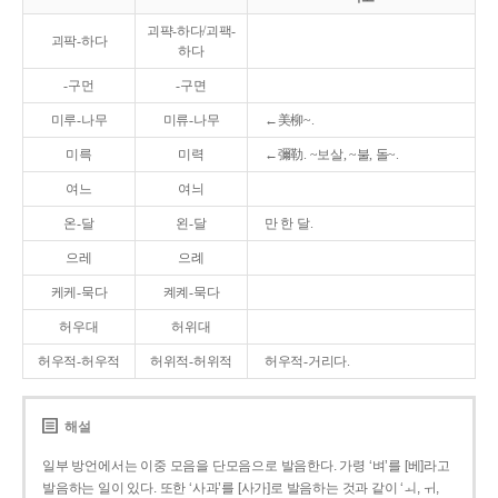
괴퍅-하다/괴팩-
괴팍-하다
하다
-구먼
-구면
미루-나무
미류-나무
←美柳~.
미륵
미력
←彌勒. ~보살, ~불, 돌~.
여느
여늬
온-달
왼-달
만 한 달.
으레
으례
케케-묵다
켸켸-묵다
허우대
허위대
허우적-허우적
허위적-허위적
허우적-거리다.
해설
일부 방언에서는 이중 모음을 단모음으로 발음한다. 가령 ‘벼’를 [베]라고
발음하는 일이 있다. 또한 ‘사과’를 [사가]로 발음하는 것과 같이 ‘ㅚ, ㅟ,