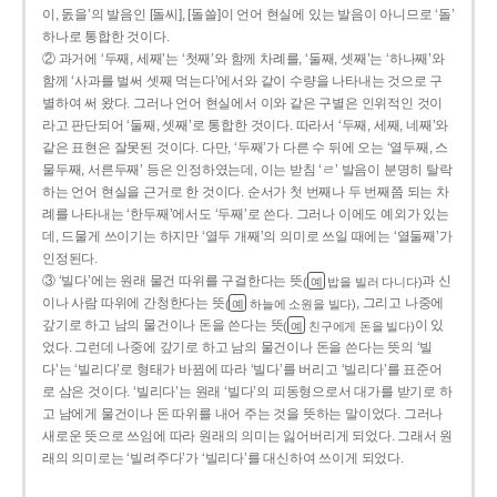
이, 돐을’의 발음인 [돌씨], [돌쓸]이 언어 현실에 있는 발음이 아니므로 ‘돌’
하나로 통합한 것이다.
② 과거에 ‘두째, 세째’는 ‘첫째’와 함께 차례를, ‘둘째, 셋째’는 ‘하나째’와
함께 ‘사과를 벌써 셋째 먹는다’에서와 같이 수량을 나타내는 것으로 구
별하여 써 왔다. 그러나 언어 현실에서 이와 같은 구별은 인위적인 것이
라고 판단되어 ‘둘째, 셋째’로 통합한 것이다. 따라서 ‘두째, 세째, 네째’와
같은 표현은 잘못된 것이다. 다만, ‘두째’가 다른 수 뒤에 오는 ‘열두째, 스
물두째, 서른두째’ 등은 인정하였는데, 이는 받침 ‘ㄹ’ 발음이 분명히 탈락
하는 언어 현실을 근거로 한 것이다. 순서가 첫 번째나 두 번째쯤 되는 차
례를 나타내는 ‘한두째’에서도 ‘두째’로 쓴다. 그러나 이에도 예외가 있는
데, 드물게 쓰이기는 하지만 ‘열두 개째’의 의미로 쓰일 때에는 ‘열둘째’가
인정된다.
③ ‘빌다’에는 원래 물건 따위를 구걸한다는 뜻
과 신
(
밥을 빌러 다니다)
예
이나 사람 따위에 간청한다는 뜻
, 그리고 나중에
(
하늘에 소원을 빌다)
예
갚기로 하고 남의 물건이나 돈을 쓴다는 뜻
이 있
(
친구에게 돈을 빌다)
예
었다. 그런데 나중에 갚기로 하고 남의 물건이나 돈을 쓴다는 뜻의 ‘빌
다’는 ‘빌리다’로 형태가 바뀜에 따라 ‘빌다’를 버리고 ‘빌리다’를 표준어
로 삼은 것이다. ‘빌리다’는 원래 ‘빌다’의 피동형으로서 대가를 받기로 하
고 남에게 물건이나 돈 따위를 내어 주는 것을 뜻하는 말이었다. 그러나
새로운 뜻으로 쓰임에 따라 원래의 의미는 잃어버리게 되었다. 그래서 원
래의 의미로는 ‘빌려주다’가 ‘빌리다’를 대신하여 쓰이게 되었다.