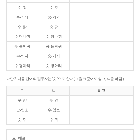
수-컷
숫-것
수-키와
숫-기와
수-탉
숫-닭
수-탕나귀
숫-당나귀
수-톨쩌귀
숫-돌쩌귀
수-퇘지
숫-돼지
수-평아리
숫-병아리
다만 2. 다음 단어의 접두사는 '숫-'으로 한다.(ㄱ을 표준어로 삼고, ㄴ을 버림.)
ㄱ
ㄴ
비고
숫-양
수-양
숫-염소
수-염소
숫-쥐
수-쥐
해설