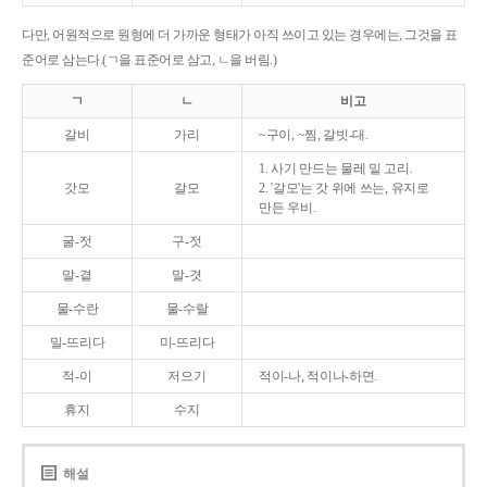
다만, 어원적으로 원형에 더 가까운 형태가 아직 쓰이고 있는 경우에는, 그것을 표
준어로 삼는다.(ㄱ을 표준어로 삼고, ㄴ을 버림.)
ㄱ
ㄴ
비고
갈비
가리
~구이, ~찜, 갈빗-대.
1. 사기 만드는 물레 밑 고리.
갓모
갈모
2. '갈모'는 갓 위에 쓰는, 유지로
만든 우비.
굴-젓
구-젓
말-곁
말-겻
물-수란
물-수랄
밀-뜨리다
미-뜨리다
적-이
저으기
적이-나, 적이나-하면.
휴지
수지
해설