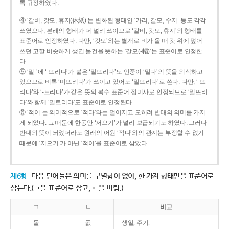
록 규정하였다.
④ ‘갈비, 갓모, 휴지(休紙)’는 변화된 형태인 ‘가리, 갈모, 수지’ 등도 각각
쓰였으나, 본래의 형태가 더 널리 쓰이므로 ‘갈비, 갓모, 휴지’의 형태를
표준어로 인정하였다. 다만, ‘갓모’와는 별개로 비가 올 때 갓 위에 덮어
쓰던 고깔 비슷하게 생긴 물건을 뜻하는 ‘갈모(-帽)’는 표준어로 인정한
다.
⑤ ‘밀-’에 ‘-뜨리다’가 붙은 ‘밀뜨리다’도 언중이 ‘밀다’의 뜻을 의식하고
있으므로 비록 ‘미뜨리다’가 쓰이고 있어도 ‘밀뜨리다’로 쓴다. 다만, ‘-뜨
리다’와 ‘-트리다’가 같은 뜻의 복수 표준어 접미사로 인정되므로 ‘밀뜨리
다’와 함께 ‘밀트리다’도 표준어로 인정된다.
⑥ ‘적이’는 의미적으로 ‘적다’와는 멀어지고 오히려 반대의 의미를 가지
게 되었다. 그 때문에 한동안 ‘저으기’가 널리 보급되기도 하였다. 그러나
반대의 뜻이 되었더라도 원래의 어원 ‘적다’와의 관계는 부정할 수 없기
때문에 ‘저으기’가 아닌 ‘적이’를 표준어로 삼았다.
제6항
다음 단어들은 의미를 구별함이 없이, 한 가지 형태만을 표준어로
삼는다.(ㄱ을 표준어로 삼고, ㄴ을 버림.)
ㄱ
ㄴ
비고
돌
돐
생일, 주기.