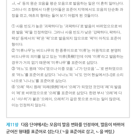
ㅘ, ㅝ’ 등의 원순 모음을 평순 모음으로 발음하는 일은 더 흔히 일어난다.
그러나 이 조항에서 다룬 단어들은 표준어 지역에서도 모음의 단순화 과
정을 겪고, 애초의 형태는 들어 보기 어렵게 된 것들이다.
① 사용 빈도가 높은 ‘괴퍅하다’는 ‘괴팍하다’로 발음이 바뀌었으므로 바
뀐 발음 ‘팍’을 인정하였다. 그러나 사용 빈도가 낮은 ‘강퍅하다, 퍅하다,
퍅성’ 등에서의 ‘퍅’은 ‘팍’으로 발음되지 않으므로 ‘퍅’이 아직도 표준어
형이다.
② ‘미류나무’는 버드나무의 한 종류이므로 ‘미류’는 어원적으로 분명히
버드나무의 의미를 담고 있는 ‘미류(美柳)’인데 이제 ‘미류’라고 발음하는
경우가 거의 없기 때문에 ‘미루나무’를 표준어로 삼았다.
③ ‘여느’도 원래 ‘여늬’였으나 이중 모음 ‘ㅢ’가 단모음 ‘ㅡ’로 변하였으므
로 ‘여느’를 표준어로 삼았다. ‘늬나노’의 ‘늬’도 언어 현실에서 [니]로 소리
나므로 ‘니나노’를 표준어로 삼는다.
④ ‘으례’ 역시 원래 ‘의례(依例)’에서 ‘으례’가 되었던 것인데 ‘례’의 발음
이 ‘레’로 바뀌었으므로 ‘으레’를 표준어로 삼았다. 한편 부사 ‘으레’에 다
시 ‘-이/-히’가 붙은 ‘으레이, 으레히’가 같은 뜻으로 쓰이는 일이 많은데,
이는 인정하지 않는다.
제11항
다음 단어에서는 모음의 발음 변화를 인정하여, 발음이 바뀌어
굳어진 형태를 표준어로 삼는다.(ㄱ을 표준어로 삼고, ㄴ을 버림.)