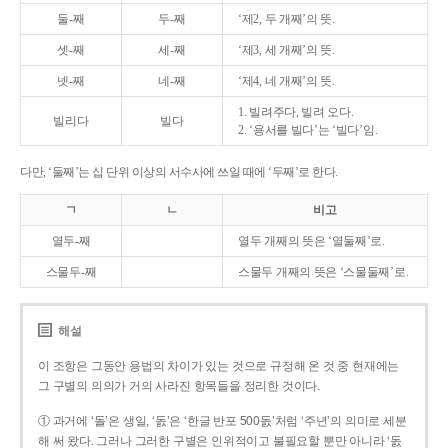
둘-째
두-째
‘제2, 두 개째’의 뜻.
셋-째
세-째
‘제3, 세 개째’의 뜻.
넷-째
네-째
‘제4, 네 개째’의 뜻.
1. 빌려주다, 빌려 오다.
빌리다
빌다
2. ‘용서를 빌다’는 ‘빌다’임.
다만, ‘둘째’는 십 단위 이상의 서수사에 쓰일 때에 ‘두째’로 한다.
ㄱ
ㄴ
비고
열두-째
열두 개째의 뜻은 ‘열둘째’로.
스물두-째
스물두 개째의 뜻은 ‘스물둘째’로.
해설
이 조항은 그동안 용법의 차이가 있는 것으로 규정해 온 것 중 현재에는
그 구별의 의의가 거의 사라진 항목들을 정리한 것이다.
① 과거에 ‘돌’은 생일, ‘돐’은 ‘한글 반포 500돐’처럼 ‘주년’의 의미로 세분
해 써 왔다. 그러나 그러한 구별은 인위적이고 불필요할 뿐만 아니라 ‘돐