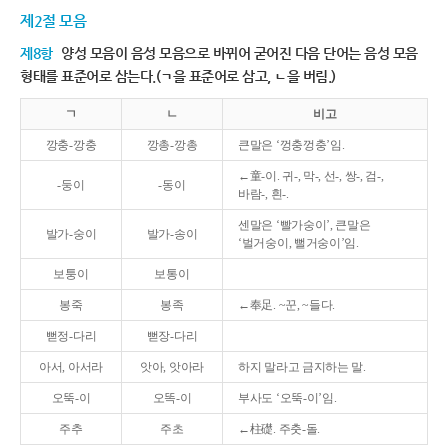
제2절 모음
제8항
양성 모음이 음성 모음으로 바뀌어 굳어진 다음 단어는 음성 모음
형태를 표준어로 삼는다.(ㄱ을 표준어로 삼고, ㄴ을 버림.)
ㄱ
ㄴ
비고
깡충-깡충
깡총-깡총
큰말은 ‘껑충껑충’임.
←童-이. 귀-, 막-, 선-, 쌍-, 검-,
-둥이
-동이
바람-, 흰-.
센말은 ‘빨가숭이’, 큰말은
발가-숭이
발가-송이
‘벌거숭이, 뻘거숭이’임.
보퉁이
보통이
봉죽
봉족
←奉足. ~꾼, ~들다.
뻗정-다리
뻗장-다리
아서, 아서라
앗아, 앗아라
하지 말라고 금지하는 말.
오뚝-이
오똑-이
부사도 ‘오뚝-이’임.
주추
주초
←柱礎. 주춧-돌.