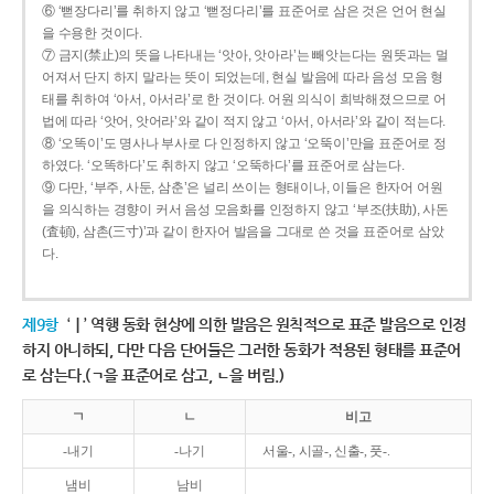
⑥ ‘뻗장다리’를 취하지 않고 ‘뻗정다리’를 표준어로 삼은 것은 언어 현실
을 수용한 것이다.
⑦ 금지(禁止)의 뜻을 나타내는 ‘앗아, 앗아라’는 빼앗는다는 원뜻과는 멀
어져서 단지 하지 말라는 뜻이 되었는데, 현실 발음에 따라 음성 모음 형
태를 취하여 ‘아서, 아서라’로 한 것이다. 어원 의식이 희박해졌으므로 어
법에 따라 ‘앗어, 앗어라’와 같이 적지 않고 ‘아서, 아서라’와 같이 적는다.
⑧ ‘오똑이’도 명사나 부사로 다 인정하지 않고 ‘오뚝이’만을 표준어로 정
하였다. ‘오똑하다’도 취하지 않고 ‘오뚝하다’를 표준어로 삼는다.
⑨ 다만, ‘부주, 사둔, 삼춘’은 널리 쓰이는 형태이나, 이들은 한자어 어원
을 의식하는 경향이 커서 음성 모음화를 인정하지 않고 ‘부조(扶助), 사돈
(査頓), 삼촌(三寸)’과 같이 한자어 발음을 그대로 쓴 것을 표준어로 삼았
다.
제9항
‘ㅣ’ 역행 동화 현상에 의한 발음은 원칙적으로 표준 발음으로 인정
하지 아니하되, 다만 다음 단어들은 그러한 동화가 적용된 형태를 표준어
로 삼는다.(ㄱ을 표준어로 삼고, ㄴ을 버림.)
ㄱ
ㄴ
비고
-내기
-나기
서울-, 시골-, 신출-, 풋-.
냄비
남비