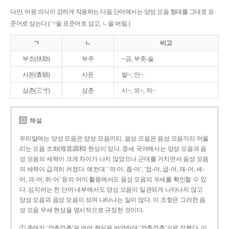
다만, 어원 의식이 강하게 작용하는 다음 단어에서는 양성 모음 형태를 그대로 표
준어로 삼는다.(ㄱ을 표준어로 삼고, ㄴ을 버림.)
ㄱ
ㄴ
비고
부조(扶助)
부주
~금, 부좃-술.
사돈(査頓)
사둔
밭~, 안~.
삼촌(三寸)
삼춘
시~, 외~, 처~.
해설
우리말에는 양성 모음은 양성 모음끼리, 음성 모음은 음성 모음끼리 어울
리는 모음 조화(母音調和) 현상이 있다. 중세 국어에서는 양성 모음과 음
성 모음의 세력이 크게 차이가 나지 않았으나 근대를 거치면서 음성 모음
의 세력이 급격히 커졌다. 예컨대 ‘ 막-아, 좁-아’, ‘접-어, 굽-어, 재-어, 세-
어, 괴-어, 쥐-어’ 등의 어미 활용에서도 음성 모음의 우세를 확인할 수 있
다. 심지어는 한 단어 내부에서도 양성 모음이 일관되게 나타나지 않고
양성 모음과 음성 모음이 섞여 나타나는 일이 많다. 이 조항은 그러한 음
성 모음 우세 현상을 명시적으로 규정한 것이다.
① 종래의 ‘깡총깡총’은 언어 현실을 반영하여 ‘깡충깡충’으로 정했다. 이