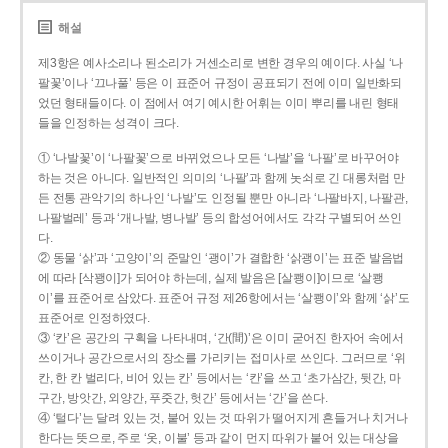
해설
제3항은 예사소리나 된소리가 거센소리로 변한 경우의 예이다. 사실 ‘나
팔꽃’이나 ‘끄나풀’ 등은 이 표준어 규정이 공표되기 전에 이미 일반화되
었던 형태들이다. 이 점에서 여기 예시한 어휘는 이미 뿌리를 내린 형태
들을 인정하는 성격이 크다.
① ‘나발꽃’이 ‘나팔꽃’으로 바뀌었으나 모든 ‘나발’을 ‘나팔’로 바꾸어야
하는 것은 아니다. 일반적인 의미의 ‘나팔’과 함께 놋쇠로 긴 대롱처럼 만
든 전통 관악기의 하나인 ‘나발’도 인정될 뿐만 아니라 ‘나팔바지, 나팔관,
나팔벌레’ 등과 ‘개나발, 병나발’ 등의 합성어에서도 각각 구별되어 쓰인
다.
② 동물 ‘삵’과 ‘고양이’의 준말인 ‘괭이’가 결합한 ‘삵괭이’는 표준 발음법
에 따라 [삭꽹이]가 되어야 하는데, 실제 발음은 [살쾡이]이므로 ‘살쾡
이’를 표준어로 삼았다. 표준어 규정 제26항에서는 ‘살쾡이’와 함께 ‘삵’도
표준어로 인정하였다.
③ ‘칸’은 공간의 구획을 나타내며, ‘간(間)’은 이미 굳어진 한자어 속에서
쓰이거나 공간으로서의 장소를 가리키는 접미사로 쓰인다. 그러므로 ‘위
칸, 한 칸 벌리다, 비어 있는 칸’ 등에서는 ‘칸’을 쓰고 ‘초가삼간, 뒷간, 마
구간, 방앗간, 외양간, 푸줏간, 헛간’ 등에서는 ‘간’을 쓴다.
④ ‘털다’는 달려 있는 것, 붙어 있는 것 따위가 떨어지게 흔들거나 치거나
한다는 뜻으로, 주로 ‘옷, 이불’ 등과 같이 먼지 따위가 붙어 있는 대상을