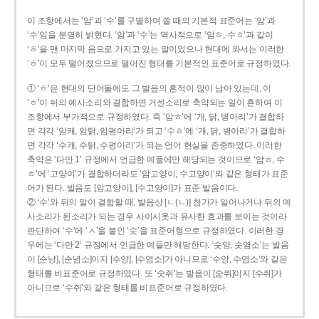
이 조항에서는 ‘암’과 ‘수’를 구별하여 쓸 때의 기본적 표준어는 ‘암’과
‘수’임을 분명히 밝혔다. ‘암’과 ‘수’는 역사적으로 ‘암ㅎ, 수ㅎ’과 같이
‘ㅎ’을 맨 마지막 음으로 가지고 있는 말이었으나 현대에 와서는 이러한
‘ㅎ’이 모두 떨어졌으므로 떨어진 형태를 기본적인 표준어로 규정하였다.
① ‘ㅎ’은 현대의 단어들에도 그 발음의 흔적이 많이 남아 있는데, 이
‘ㅎ’이 뒤의 예사소리와 결합하면 거센소리로 축약되는 일이 흔하여 이
조항에서 부가적으로 규정하였다. 즉 ‘암ㅎ’에 ‘개, 닭, 병아리’가 결합하
면 각각 ‘암캐, 암탉, 암평아리’가 되고 ‘수ㅎ’에 ‘개, 닭, 병아리’가 결합하
면 각각 ‘수캐, 수탉, 수평아리’가 되는 언어 현실을 존중하였다. 이러한
축약은 ‘다만 1’ 규정에서 언급한 예들에만 해당되는 것이므로 ‘암ㅎ, 수
ㅎ’에 ‘고양이’가 결합하더라도 ‘암고양이, 수고양이’와 같은 형태가 표준
어가 된다. 발음도 [암고양이], [수고양이]가 표준 발음이다.
② ‘수’와 뒤의 말이 결합할 때, 발음상 [ㄴ(ㄴ)] 첨가가 일어나거나 뒤의 예
사소리가 된소리가 되는 경우 사이시옷과 유사한 효과를 보이는 것이라
판단하여 ‘수’에 ‘ㅅ’을 붙인 ‘숫’을 표준어형으로 규정하였다. 이러한 경
우에는 ‘다만 2’ 규정에서 언급한 예들만 해당한다. ‘숫양, 숫염소’는 발음
이 [순냥], [순념소]이지 [수양], [수염소]가 아니므로 ‘수양, 수염소’와 같은
형태를 비표준어로 규정하였다. 또 ‘숫쥐’는 발음이 [숟쮜]이지 [수쥐]가
아니므로 ‘수쥐’와 같은 형태를 비표준어로 규정하였다.