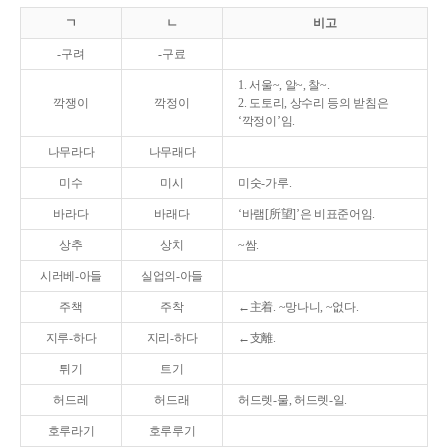
ㄱ
ㄴ
비고
-구려
-구료
1. 서울~, 알~, 찰~.
깍쟁이
깍정이
2. 도토리, 상수리 등의 받침은
‘깍정이’임.
나무라다
나무래다
미수
미시
미숫-가루.
바라다
바래다
‘바램[所望]’은 비표준어임.
상추
상치
~쌈.
시러베-아들
실업의-아들
주책
주착
←主着. ~망나니, ~없다.
지루-하다
지리-하다
←支離.
튀기
트기
허드레
허드래
허드렛-물, 허드렛-일.
호루라기
호루루기