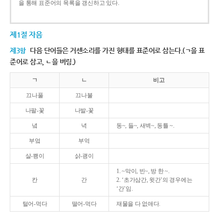
을 통해 표준어의 목록을 갱신하고 있다.
제1절 자음
제3항
다음 단어들은 거센소리를 가진 형태를 표준어로 삼는다.(ㄱ을 표
준어로 삼고, ㄴ을 버림.)
ㄱ
ㄴ
비고
끄나풀
끄나불
나팔-꽃
나발-꽃
녘
녁
동~, 들~, 새벽~, 동틀 ~.
부엌
부억
살-쾡이
삵-괭이
1. ~막이, 빈~, 방 한 ~.
칸
간
2. ‘초가삼간, 윗간’의 경우에는
‘간’임.
털어-먹다
떨어-먹다
재물을 다 없애다.