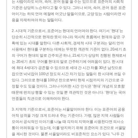
는 사람이라도 비어, 속어, 은어 등을 쓸 수는 있으므로 표준어의 사회적
기준은 상당히 느슨하다고 할 수 있다. 그러나 비어, 속어, 은어 등은 표준
어이기는 하되 언어 예절에 어긋난 말들이므로, 교양 있는 사람이라면 사
용을 자제하여야 하는 말들이다.
2. 시대적 기준으로서, 표준어는 현대의 언어여야 한다. 여기서 ‘현대’는
단순히 시간적으로 현재란 뜻이 아니라 역사적 흐름에서 현재와 같은 구
획에 있는 시대를 말한다. 다른 사회적, 경제적 시대 구분과는 달리 언어
사용에서 현대를 구분하는 데에는 뚜렷한 객관적 기준이 없다. 20세기 초
의 구어가 현대의 말로 간주되곤 하나, 21세기가 상당히 진행된 현재로서
는 20세기 초의 구어를 현대의 말로 간주하기에 어려움이 있다. 한 시대
에 최대 4세대가 공존할 수 있으므로 세대 간 시간 차를 30년 남짓으로
잡으면 넉넉잡아 100년 정도의 시간 차가 있는 말들이 한 시대에 쓰일 수
있다. 그러므로 현대를 100년 전으로부터 현재 시점까지의 기간으로 규
정할 수도 있을 것이다. 그러나 이러한 시간 인식은 ‘현대’ 개념의 모호함
때문에 편의상 행할 수 있는 것일 뿐 객관적인 것은 아니다. ‘현대’는 국어
언중들의 직관으로 이해하여야 한다.
3. 지역적 기준으로서, 표준어는 서울말이어야 한다. 이는 표준어의 공용
어적 성격을 가장 크게 드러내 주는 기준이다. 가령, 많은 지역 사람들이
모여서 공식적인 이야기를 나눌 때 각자의 지역어를 사용한다면 의사소
통이 어려워질 수 있는데, 이를 방지하기 위해 표준어의 조건으로 서울말
을 제시한 것이다. 물론 서울말이라도 비표준적인 요소가 있다. “나두 간