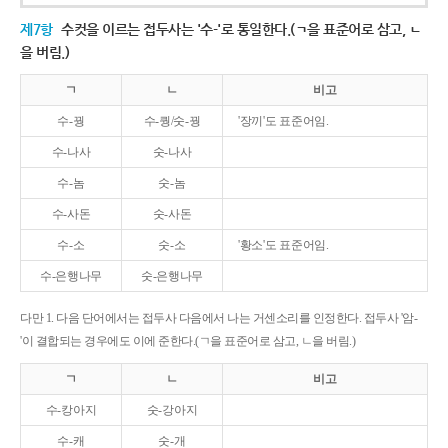
제7항
수컷을 이르는 접두사는 '수-'로 통일한다.(ㄱ을 표준어로 삼고, ㄴ
을 버림.)
ㄱ
ㄴ
비고
수-꿩
수-퀑/숫-꿩
'장끼'도 표준어임.
수-나사
숫-나사
수-놈
숫-놈
수-사돈
숫-사돈
수-소
숫-소
'황소'도 표준어임.
수-은행나무
숫-은행나무
다만 1. 다음 단어에서는 접두사 다음에서 나는 거센소리를 인정한다. 접두사 '암-
'이 결합되는 경우에도 이에 준한다.(ㄱ을 표준어로 삼고, ㄴ을 버림.)
ㄱ
ㄴ
비고
수-캉아지
숫-강아지
수-캐
숫-개