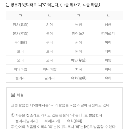
는 경우가 있더라도 ‘ㅢ’로 적는다. (ㄱ을 취하고, ㄴ을 버림.)
ㄱ
ㄴ
ㄱ
ㄴ
의의(意義)
의이
닁큼
닝큼
본의(本義)
본이
띄어쓰기
띠어쓰기
무늬[紋]
무니
씌어
씨어
보늬
보니
틔어
티어
오늬
오니
희망(希望)
히망
하늬바람
하니바람
희다
히다
늴리리
닐리리
유희(遊戱)
유히
해설
표준 발음법 제5항에서는 ‘ㅢ’의 발음을 다음과 같이 규정하고 있다.
① 자음을 첫소리로 가지고 있는 음절의 ‘ㅢ’는 [ㅣ]로 발음한다.
늴리리[닐리리]
씌어[씨어]
유희[유히]
② 단어의 첫음절 이외의 ‘의’는 [이]로, 조사 ‘의’는 [에]로 발음할 수 있다.