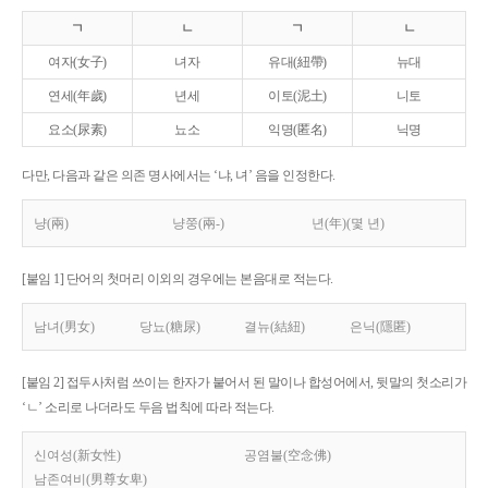
ㄱ
ㄴ
ㄱ
ㄴ
여자(女子)
녀자
유대(紐帶)
뉴대
연세(年歲)
년세
이토(泥土)
니토
요소(尿素)
뇨소
익명(匿名)
닉명
다만, 다음과 같은 의존 명사에서는 ‘냐, 녀’ 음을 인정한다.
냥(兩)
냥쭝(兩-)
년(年)(몇 년)
[붙임 1] 단어의 첫머리 이외의 경우에는 본음대로 적는다.
남녀(男女)
당뇨(糖尿)
결뉴(結紐)
은닉(隱匿)
[붙임 2] 접두사처럼 쓰이는 한자가 붙어서 된 말이나 합성어에서, 뒷말의 첫소리가
‘ㄴ’ 소리로 나더라도 두음 법칙에 따라 적는다.
신여성(新女性)
공염불(空念佛)
남존여비(男尊女卑)