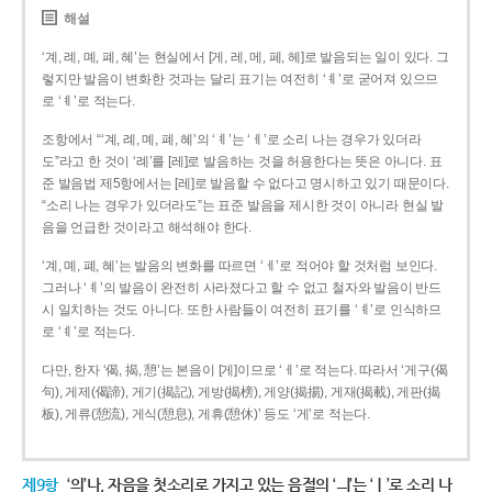
해설
‘계, 례, 몌, 폐, 혜’는 현실에서 [게, 레, 메, 페, 헤]로 발음되는 일이 있다. 그
렇지만 발음이 변화한 것과는 달리 표기는 여전히 ‘ㅖ’로 굳어져 있으므
로 ‘ㅖ’로 적는다.
조항에서 “‘계, 례, 몌, 폐, 혜’의 ‘ㅖ’는 ‘ㅔ’로 소리 나는 경우가 있더라
도”라고 한 것이 ‘례’를 [레]로 발음하는 것을 허용한다는 뜻은 아니다. 표
준 발음법 제5항에서는 [레]로 발음할 수 없다고 명시하고 있기 때문이다.
“소리 나는 경우가 있더라도”는 표준 발음을 제시한 것이 아니라 현실 발
음을 언급한 것이라고 해석해야 한다.
‘계, 몌, 폐, 혜’는 발음의 변화를 따르면 ‘ㅔ’로 적어야 할 것처럼 보인다.
그러나 ‘ㅖ’의 발음이 완전히 사라졌다고 할 수 없고 철자와 발음이 반드
시 일치하는 것도 아니다. 또한 사람들이 여전히 표기를 ‘ㅖ’로 인식하므
로 ‘ㅖ’로 적는다.
다만, 한자 ‘偈, 揭, 憩’는 본음이 [게]이므로 ‘ㅔ’로 적는다. 따라서 ‘게구(偈
句), 게제(偈諦), 게기(揭記), 게방(揭榜), 게양(揭揚), 게재(揭載), 게판(揭
板), 게류(憩流), 게식(憩息), 게휴(憩休)’ 등도 ‘게’로 적는다.
제9항
‘의’나, 자음을 첫소리로 가지고 있는 음절의 ‘ㅢ’는 ‘ㅣ’로 소리 나