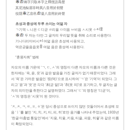
兩字只取本字之釋俚語爲聲
其尼池梨眉非時異八音用於初聲
役隱
乙音邑
凝八音用於終聲
초성과 종성에 두루 쓰이는 여덟 자
ㄱ기역 ㄴ니은 ㄷ디귿 ㄹ리을 ㅁ미음 ㅂ비읍 ㅅ시옷 ㆁ
두 자는 다만 그 글자의 우리말 뜻을 취해 소리로 사용한다.
기니디리미비시
여덟 음은 초성에 사용되고,
역은귿을음읍옷
여덟 음은 종성에 사용된다.
“훈몽자회” 범례
자모의 이름 가운데 ‘ㄱ, ㄷ, ㅅ’의 명칭이 다른 자모의 이름과 다른 것은
한자에는 ‘윽, 읃, 읏’과 같은 발음을 가진 글자가 없기 때문이었다. 그래
서 ‘윽’은 가까운 발음인 ‘役(역)’으로 표시하여 ‘ㄱ’은 ‘기역’이 되었다. 그
리고 ‘읃’과 ‘읏’은 각각 ‘末(귿 말)’과 ‘衣(옷 의)’로 표기하고, 두 글자는 글
자의 의미만을 취한다고 설명하였다. 그래서 ‘ㄷ’의 명칭은 ‘디귿’이,
‘ㅅ’의 명칭은 ‘시옷’이 된 것이다.
‘ㅈ, ㅊ, ㅋ, ㅌ, ㅍ, ㅎ’은 당시 종성으로 쓰이지 않던 것들이어서 초성에 모
음 ‘ㅣ’를 붙인 ‘지, 치, 키, 티, 피, 히’로만 음가를 나타내 주었는데, 1933년
‘한글 마춤법 통일안’에서 ‘지읒, 치읓, 키읔, 티읕, 피읖, 히읗’과 같은 이름
이 확정되었다.