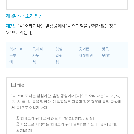
제3절 'ㄷ' 소리 받침
제7항
‘ㄷ’ 소리로 나는 받침 중에서 ‘ㄷ’으로 적을 근거가 없는 것은
‘ㅅ’으로 적는다.
덧저고리
돗자리
엇셈
웃어른
핫옷
무릇
사뭇
얼핏
자칫하면
뭇[衆]
옛
첫
헛
해설
‘ㄷ’ 소리로 나는 받침이란, 음절 종성에서 [ㄷ]으로 소리 나는 ‘ㄷ, ㅅ, ㅆ,
ㅈ, ㅊ, ㅌ, ㅎ’ 등을 말한다. 이 받침들은 다음과 같은 경우에 음절 종성에
서 [ㄷ]으로 소리가 난다.
① 형태소가 뒤에 오지 않을 때: 밭[받], 빚[빋], 꽃[꼳]
② 자음으로 시작하는 형태소가 뒤에 올 때: 밭과[받꽈], 젖다[젇따],
꽃병[꼳뼝]