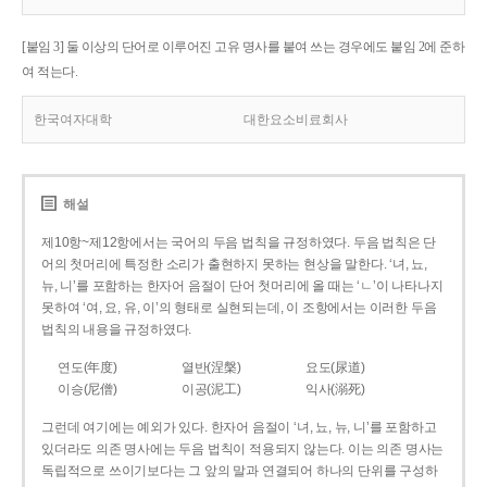
[붙임 3] 둘 이상의 단어로 이루어진 고유 명사를 붙여 쓰는 경우에도 붙임 2에 준하
여 적는다.
한국여자대학
대한요소비료회사
해설
제10항~제12항에서는 국어의 두음 법칙을 규정하였다. 두음 법칙은 단
어의 첫머리에 특정한 소리가 출현하지 못하는 현상을 말한다. ‘녀, 뇨,
뉴, 니’를 포함하는 한자어 음절이 단어 첫머리에 올 때는 ‘ㄴ’이 나타나지
못하여 ‘여, 요, 유, 이’의 형태로 실현되는데, 이 조항에서는 이러한 두음
법칙의 내용을 규정하였다.
연도(年度)
열반(涅槃)
요도(尿道)
이승(尼僧)
이공(泥工)
익사(溺死)
그런데 여기에는 예외가 있다. 한자어 음절이 ‘녀, 뇨, 뉴, 니’를 포함하고
있더라도 의존 명사에는 두음 법칙이 적용되지 않는다. 이는 의존 명사는
독립적으로 쓰이기보다는 그 앞의 말과 연결되어 하나의 단위를 구성하