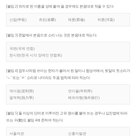
[붙임 2] 외자로 된 이름을 성에 붙여 쓸 경우에도 본음대로 적을 수 있다.
신립(申砬)
최린(崔麟)
채륜(蔡倫)
하륜(河崙)
[붙임 3] 준말에서 본음으로 소리 나는 것은 본음대로 적는다.
국련(국제 연합)
한시련(한국 시각 장애인 연합회)
[붙임 4] 접두사처럼 쓰이는 한자가 붙어서 된 말이나 합성어에서, 뒷말의 첫소리가
‘ㄴ’ 또는 ‘ㄹ’ 소리로 나더라도 두음 법칙에 따라 적는다.
역이용(逆利用)
연이율(年利率)
열역학(熱力學)
해외여행(海外旅行)
[붙임 5] 둘 이상의 단어로 이루어진 고유 명사를 붙여 쓰는 경우나 십진법에 따라
쓰는 수(數)도 붙임 4에 준하여 적는다.
서울여관
신흥이발관