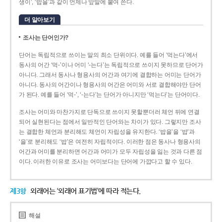
생이’, ‘밥을’과 같이 언제나 앞말에 붙여 쓴다.
더 알아보기
조사는 단어인가?
단어는 독립적으로 쓰이는 말의 최소 단위이다. 예를 들어 ‘먹는다’에서
동사의 어간 ‘먹-­’이나 어미 ‘­-는다’는 독립적으로 쓰이지 못하므로 단어가
아니다. 그래서 동사나 형용사의 어간과 여기에 결합하는 어미는 단어가
아니다. 동사의 어간이나 형용사의 어간은 어미와 서로 결합해야만 단어
가 된다. 예를 들어 ‘먹-’, ‘-는다’는 단어가 아니지만 ‘먹는다’는 단어이다.
조사는 어미와 마찬가지로 단독으로 쓰이지 못할뿐더러 체언 뒤에 연결
되어 실현된다는 점에서 일반적인 단어와는 차이가 있다. 그렇지만 조사
는 결합한 체언과 분리해도 체언이 자립성을 유지한다. ‘밥을’을 ‘밥’과
‘을’로 분리해도 ‘밥’은 여전히 자립적이다. 이러한 점은 동사나 형용사의
어간과 어미를 분리하면 어간과 어미가 모두 자립성을 잃는 것과 다른 점
이다. 이러한 이유로 조사는 어미보다는 단어에 가깝다고 할 수 있다.
제3항
외래어는 ‘외래어 표기법’에 따라 적는다.
해설