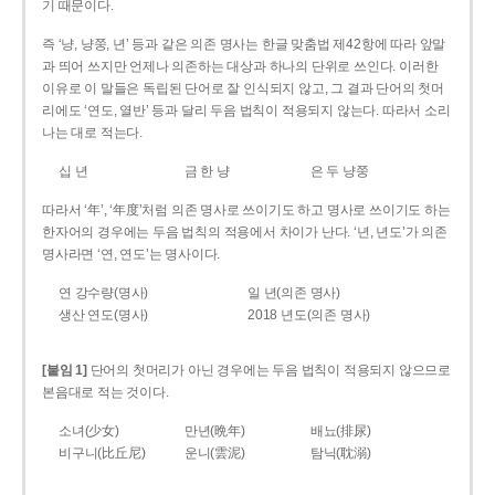
기 때문이다.
즉 ‘냥, 냥쭝, 년’ 등과 같은 의존 명사는 한글 맞춤법 제42항에 따라 앞말
과 띄어 쓰지만 언제나 의존하는 대상과 하나의 단위로 쓰인다. 이러한
이유로 이 말들은 독립된 단어로 잘 인식되지 않고, 그 결과 단어의 첫머
리에도 ‘연도, 열반’ 등과 달리 두음 법칙이 적용되지 않는다. 따라서 소리
나는 대로 적는다.
십 년
금 한 냥
은 두 냥쭝
따라서 ‘年’, ‘年度’처럼 의존 명사로 쓰이기도 하고 명사로 쓰이기도 하는
한자어의 경우에는 두음 법칙의 적용에서 차이가 난다. ‘년, 년도’가 의존
명사라면 ‘연, 연도’는 명사이다.
연 강수량(명사)
일 년(의존 명사)
생산 연도(명사)
2018 년도(의존 명사)
[붙임 1]
단어의 첫머리가 아닌 경우에는 두음 법칙이 적용되지 않으므로
본음대로 적는 것이다.
소녀(少女)
만년(晩年)
배뇨(排尿)
비구니(比丘尼)
운니(雲泥)
탐닉(耽溺)