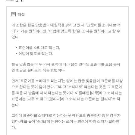
해설
이 조항은 한글 맞춤법의 대원칙을 밝히고 있다. “표준어를 소리대로 적
되”가 기본 원칙이라면, “어법에 맞도록 함”은 또 다른 원칙이라고 할 수
있다.
표준어를 소리대로 적는다.
어법에 맞도록 적는다.
한글 맞춤법은 이 두 가지 원칙에 따라 음성 언어인 표준어를 표음 문자
인 한글로 올바르게 적는 방법이다.
먼저 ‘표준어를 소리대로 적는다’는 말에는 한글 맞춤법이 표준어를 대상
으로 한다는 뜻이 담겨 있다. 그리고 ‘소리대로’ 적는다는 것은 그 표준어
를 적을 때 발음에 따라 적는다는 뜻이다. 이를테면 [나무]라고 소리 나는
표준어는 ‘나무’로 적고, [달리다]라고 소리 나는 표준어는 ‘달리다’로 적
는다.
그런데 표준어를 소리대로 적는다는 원칙만으로 충분하지 않은 경우가
있다. 예를 들어 ‘꽃[花]’이란 단어는 쓰이는 환경에 따라 소리가 달라진
다.