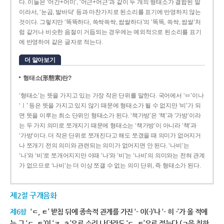
다. 이들은 ‘어간+어미’, ‘어근+어근’과 같이 두 개의 형태소가 결합된 말
이라서, ‘눈곱, 발바닥’ 등과 마찬가지로 된소리를 표기에 반영하지 않는
것이다. 그렇지만 ‘똑똑하다, 쓱싹쓱싹, 쌉쌀하다’의 ‘똑똑, 쓱싹, 쌉쌀’처
럼 같거나 비슷한 음절이 거듭되는 경우에는 예외적으로 된소리를 표기
에 반영하여 같은 글자로 적는다.
더 알아보기
형태소(形態素)란?
‘형태소’는 뜻을 가지고 있는 가장 작은 단위를 말한다. 국어에서 ‘ㅂ’이나
‘ㅣ’ 등은 뜻을 가지고 있지 않기 때문에 형태소가 될 수 없지만 ‘비’가 되
면 뜻을 이루는 최소 단위인 형태소가 된다. ‘책가방’은 ‘책’과 ‘가방’이라
는 두 가지 의미로 쪼개지기 때문에 형태소는 ‘책가방’이 아니라 ‘책’과
‘가방’이다. 더 작은 단위로 쪼개진다고 해도 쪼갰을 때 의미가 없어지거
나 쪼개기 전의 의미와 관련되는 의미가 없어지면 안 된다. ‘나비’는
‘나’와 ‘비’로 쪼개어지지만 이때 ‘나’와 ‘비’는 ‘나비’의 의미와는 전혀 관계
가 없으므로 ‘나비’는 더 이상 쪼갤 수 없는 의미 단위, 즉 형태소가 된다.
제2절 구개음화
제6항
‘ㄷ, ㅌ’ 받침 뒤에 종속적 관계를 가진 ‘- 이(-)’나 ‘- 히 -’가 올 적에
는 그 ‘ㄷ, ㅌ’이 ‘ㅈ, ㅊ’으로 소리 나더라도 ‘ㄷ, ㅌ’으로 적는다.(ㄱ을 취하