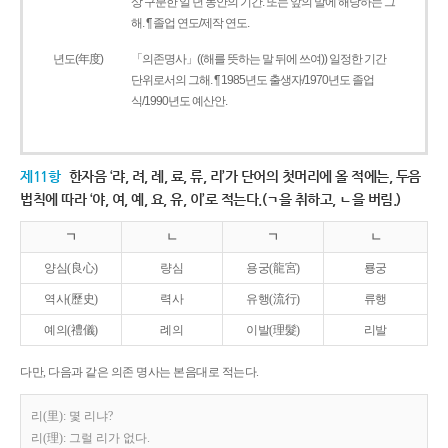
상 구분한 일 년 동안의 기간. 또는 앞의 말에 해당하는 그
해. ¶ 졸업 연도/제작 연도.
년도(年度)
「의존명사」((해를 뜻하는 말 뒤에 쓰여)) 일정한 기간
단위로서의 그해. ¶ 1985년도 출생자/1970년도 졸업
식/1990년도 예산안.
제11항
한자음 ‘랴, 려, 례, 료, 류, 리’가 단어의 첫머리에 올 적에는, 두음
법칙에 따라 ‘야, 여, 예, 요, 유, 이’로 적는다.(ㄱ을 취하고, ㄴ을 버림.)
ㄱ
ㄴ
ㄱ
ㄴ
양심(良心)
량심
용궁(龍宮)
룡궁
역사(歷史)
력사
유행(流行)
류행
예의(禮儀)
례의
이발(理髮)
리발
다만, 다음과 같은 의존 명사는 본음대로 적는다.
리(里): 몇 리냐?
리(理): 그럴 리가 없다.