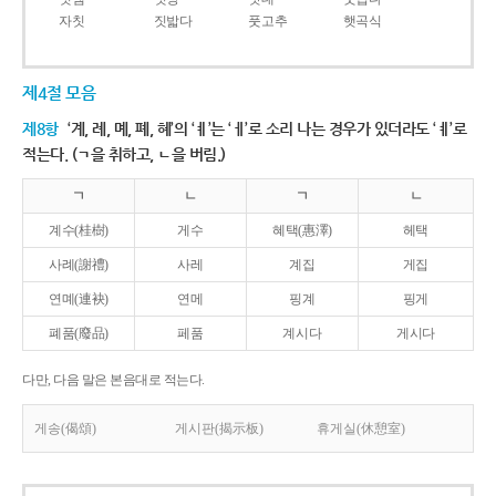
자칫
짓밟다
풋고추
햇곡식
제4절 모음
제8항
‘계, 례, 몌, 폐, 혜’의 ‘ㅖ’는 ‘ㅔ’로 소리 나는 경우가 있더라도 ‘ㅖ’로
적는다. (ㄱ을 취하고, ㄴ을 버림.)
ㄱ
ㄴ
ㄱ
ㄴ
계수(桂樹)
게수
혜택(惠澤)
헤택
사례(謝禮)
사레
계집
게집
연몌(連袂)
연메
핑계
핑게
폐품(廢品)
페품
계시다
게시다
다만, 다음 말은 본음대로 적는다.
게송(偈頌)
게시판(揭示板)
휴게실(休憩室)