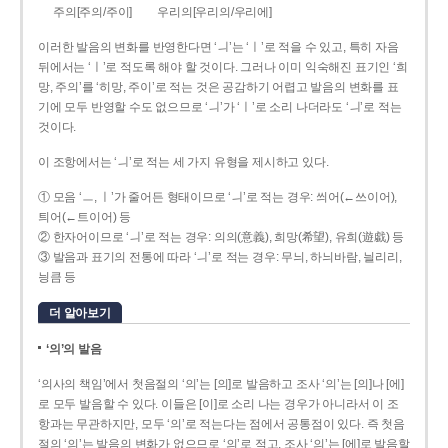
주의[주의/주이]
우리의[우리의/우리에]
이러한 발음의 변화를 반영한다면 ‘ㅢ’는 ‘ㅣ’로 적을 수 있고, 특히 자음
뒤에서는 ‘ㅣ’로 적도록 해야 할 것이다. 그러나 이미 익숙해진 표기인 ‘희
망, 주의’를 ‘히망, 주이’로 적는 것은 공감하기 어렵고 발음의 변화를 표
기에 모두 반영할 수도 없으므로 ‘ㅢ’가 ‘ㅣ’로 소리 나더라도 ‘ㅢ’로 적는
것이다.
이 조항에서는 ‘ㅢ’로 적는 세 가지 유형을 제시하고 있다.
① 모음 ‘ㅡ, ㅣ’가 줄어든 형태이므로 ‘ㅢ’로 적는 경우: 씌어(←쓰이어),
틔어(←트이어) 등
② 한자어이므로 ‘ㅢ’로 적는 경우: 의의(意義), 희망(希望), 유희(遊戱) 등
③ 발음과 표기의 전통에 따라 ‘ㅢ’로 적는 경우: 무늬, 하늬바람, 늴리리,
닁큼 등
더 알아보기
‘의’의 발음
‘의사의 책임’에서 첫음절의 ‘의’는 [의]로 발음하고 조사 ‘의’는 [의]나 [에]
로 모두 발음할 수 있다. 이들은 [이]로 소리 나는 경우가 아니라서 이 조
항과는 무관하지만, 모두 ‘의’로 적는다는 점에서 공통점이 있다. 즉 첫음
절의 ‘의’는 발음의 변화가 없으므로 ‘의’로 적고, 조사 ‘의’는 [에]로 발음할