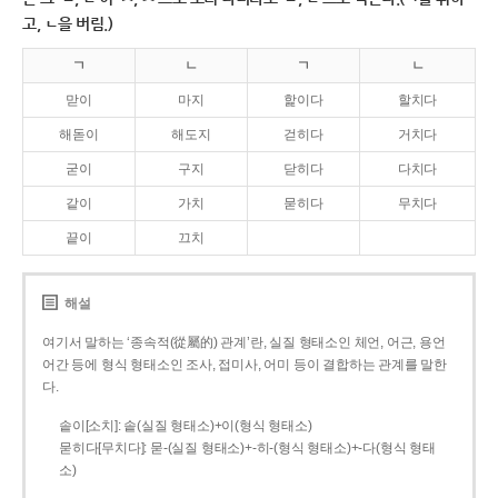
고, ㄴ을 버림.)
ㄱ
ㄴ
ㄱ
ㄴ
맏이
마지
핥이다
할치다
해돋이
해도지
걷히다
거치다
굳이
구지
닫히다
다치다
같이
가치
묻히다
무치다
끝이
끄치
해설
여기서 말하는 ‘종속적(從屬的) 관계’란, 실질 형태소인 체언, 어근, 용언
어간 등에 형식 형태소인 조사, 접미사, 어미 등이 결합하는 관계를 말한
다.
솥이[소치]: 솥(실질 형태소)+이(형식 형태소)
묻히다[무치다]: 묻­-(실질 형태소)+­-히­-(형식 형태소)+-다(형식 형태
소)