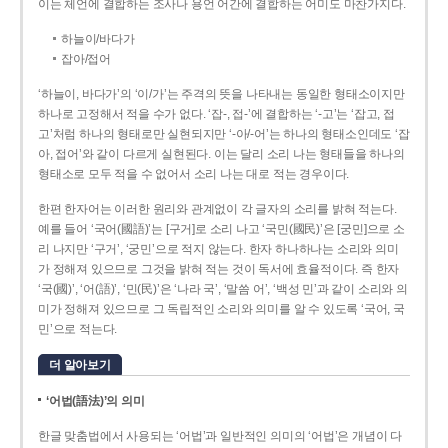
이는 체언에 결합하는 조사나 용언 어간에 결합하는 어미도 마찬가지다.
하늘이/바다가
잡아/접어
‘하늘이, 바다가’의 ‘이/가’는 주격의 뜻을 나타내는 동일한 형태소이지만
하나로 고정해서 적을 수가 없다. ‘잡-, 접-’에 결합하는 ‘-고’는 ‘잡고, 접
고’처럼 하나의 형태로만 실현되지만 ‘-아/-어’는 하나의 형태소인데도 ‘잡
아, 접어’와 같이 다르게 실현된다. 이는 달리 소리 나는 형태들을 하나의
형태소로 모두 적을 수 없어서 소리 나는 대로 적는 경우이다.
한편 한자어는 이러한 원리와 관계없이 각 글자의 소리를 밝혀 적는다.
예를 들어 ‘국어(國語)’는 [구거]로 소리 나고 ‘국민(國民)’은 [궁민]으로 소
리 나지만 ‘구거’, ‘궁민’으로 적지 않는다. 한자 하나하나는 소리와 의미
가 정해져 있으므로 그것을 밝혀 적는 것이 독서에 효율적이다. 즉 한자
‘국(國)’, ‘어(語)’, ‘민(民)’은 ‘나라 국’, ‘말씀 어’, ‘백성 민’과 같이 소리와 의
미가 정해져 있으므로 그 독립적인 소리와 의미를 알 수 있도록 ‘국어, 국
민’으로 적는다.
더 알아보기
‘어법(語法)’의 의미
한글 맞춤법에서 사용되는 ‘어법’과 일반적인 의미의 ‘어법’은 개념이 다