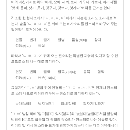
이와 마찬가지로 위의 ‘어깨, 오빠, 새끼, 토끼, 가꾸다, 기쁘다, 아끼다’를
‘엇개, 옵바, 샛기, 톳기, 갓구다, 깃브다, 앗기다’로 적을 근거는 없다.
2. 또한 한 형태소에서 ‘ㄴ, ㄹ, ㅁ, ㅇ’ 뒤에서 나는 된소리도 소리대로 적
는다. 받침 ‘ㄴ, ㄹ, ㅁ, ㅇ’은 뒤에 오는 예사소리를 된소리로 바꾸어 주는
필연적인 조건이 아니다.
건들
번개
딸기
절벙
듬성
함지
(하다)
껑둥
뭉실
(하다)
따라서 ‘ㄴ, ㄹ, ㅁ, ㅇ’ 뒤에 오는 된소리는 특별한 까닭이 있다고 할 수 없
으므로 소리 나는 대로 표기한다.
건뜻
번쩍
딸꾹
절뚝
듬뿍
함빡
(거리다)
껑뚱
뭉뚱
(하다)
(그리다)
그렇지만 ‘ㄱ, ㅂ’ 받침 뒤에 연결되는 ‘ㄱ, ㄷ, ㅂ, ㅅ, ㅈ’은 언제나 된소리
로 소리 나므로 이러한 경우에는 된소리로 표기하지 않는다.
늑대[늑때]
낙지[낙찌]
접시[접씨]
갑자기[갑짜기]
‘ㄱ, ㅂ’ 받침 외에 ‘믿고[믿꼬], 잊지[읻찌]’와 ‘낯설다[낟썰다]’처럼 앞말의
받침이 [ㄷ]으로 발음될 때 뒷말의 첫소리가 된소리로 나는 예들도 있다.
이러한 말 역시 된소리를 표기에 반영하지 않는데 이는 다른 이유에서이