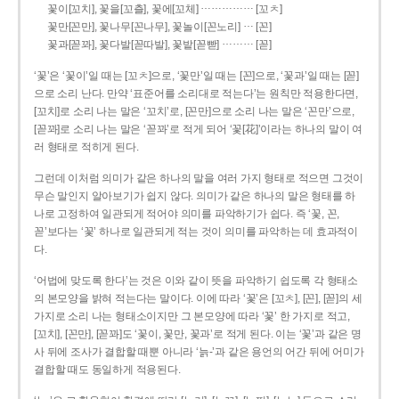
……………
꽃이[꼬치], 꽃을[꼬츨], 꽃에[꼬체]
[꼬ㅊ]
…
꽃만[꼰만], 꽃나무[꼰나무], 꽃놀이[꼰노리]
[꼰]
………
꽃과[꼳꽈], 꽃다발[꼳따발], 꽃밭[꼳빧]
[꼳]
‘꽃’은 ‘꽃이’일 때는 [꼬ㅊ]으로, ‘꽃만’일 때는 [꼰]으로, ‘꽃과’일 때는 [꼳]
으로 소리 난다. 만약 ‘표준어를 소리대로 적는다’는 원칙만 적용한다면,
[꼬치]로 소리 나는 말은 ‘꼬치’로, [꼰만]으로 소리 나는 말은 ‘꼰만’으로,
[꼳꽈]로 소리 나는 말은 ‘꼳꽈’로 적게 되어 ‘꽃[花]’이라는 하나의 말이 여
러 형태로 적히게 된다.
그런데 이처럼 의미가 같은 하나의 말을 여러 가지 형태로 적으면 그것이
무슨 말인지 알아보기가 쉽지 않다. 의미가 같은 하나의 말은 형태를 하
나로 고정하여 일관되게 적어야 의미를 파악하기가 쉽다. 즉 ‘꽃, 꼰,
꼳’보다는 ‘꽃’ 하나로 일관되게 적는 것이 의미를 파악하는 데 효과적이
다.
‘어법에 맞도록 한다’는 것은 이와 같이 뜻을 파악하기 쉽도록 각 형태소
의 본모양을 밝혀 적는다는 말이다. 이에 따라 ‘꽃’은 [꼬ㅊ], [꼰], [꼳]의 세
가지로 소리 나는 형태소이지만 그 본모양에 따라 ‘꽃’ 한 가지로 적고,
[꼬치], [꼰만], [꼳꽈]도 ‘꽃이, 꽃만, 꽃과’로 적게 된다. 이는 ‘꽃’과 같은 명
사 뒤에 조사가 결합할 때뿐 아니라 ‘늙-’과 같은 용언의 어간 뒤에 어미가
결합할 때도 동일하게 적용된다.