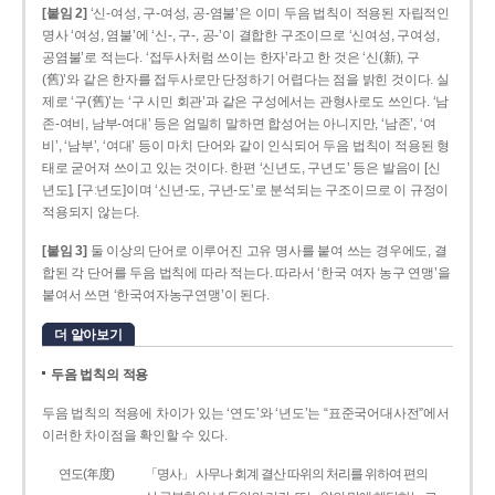
[붙임 2]
‘신-여성, 구-여성, 공-염불’은 이미 두음 법칙이 적용된 자립적인
명사 ‘여성, 염불’에 ‘신-, 구-, 공-’이 결합한 구조이므로 ‘신여성, 구여성,
공염불’로 적는다. ‘접두사처럼 쓰이는 한자’라고 한 것은 ‘신(新), 구
(舊)’와 같은 한자를 접두사로만 단정하기 어렵다는 점을 밝힌 것이다. 실
제로 ‘구(舊)’는 ‘구 시민 회관’과 같은 구성에서는 관형사로도 쓰인다. ‘남
존­-여비, 남부-­여대’ 등은 엄밀히 말하면 합성어는 아니지만, ‘남존’, ‘여
비’, ‘남부’, ‘여대’ 등이 마치 단어와 같이 인식되어 두음 법칙이 적용된 형
태로 굳어져 쓰이고 있는 것이다. 한편 ‘신년도, 구년도’ 등은 발음이 [신
년도], [구ː년도]이며 ‘신년­-도, 구년-­도’로 분석되는 구조이므로 이 규정이
적용되지 않는다.
[붙임 3]
둘 이상의 단어로 이루어진 고유 명사를 붙여 쓰는 경우에도, 결
합된 각 단어를 두음 법칙에 따라 적는다. 따라서 ‘한국 여자 농구 연맹’을
붙여서 쓰면 ‘한국여자농구연맹’이 된다.
더 알아보기
두음 법칙의 적용
두음 법칙의 적용에 차이가 있는 ‘연도’와 ‘년도’는 “표준국어대사전”에서
이러한 차이점을 확인할 수 있다.
연도(年度)
「명사」 사무나 회계 결산 따위의 처리를 위하여 편의