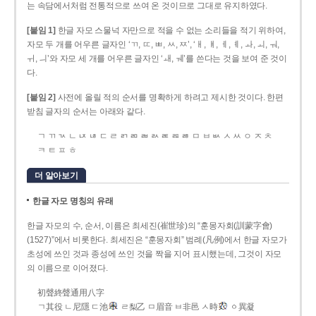
는 속담에서처럼 전통적으로 쓰여 온 것이므로 그대로 유지하였다.
[붙임 1]
한글 자모 스물넉 자만으로 적을 수 없는 소리들을 적기 위하여,
자모 두 개를 어우른 글자인 ‘ㄲ, ㄸ, ㅃ, ㅆ, ㅉ’, ‘ㅐ, ㅒ, ㅔ, ㅖ, ㅘ, ㅚ, ㅝ,
ㅟ, ㅢ’와 자모 세 개를 어우른 글자인 ‘ㅙ, ㅞ’를 쓴다는 것을 보여 준 것이
다.
[붙임 2]
사전에 올릴 적의 순서를 명확하게 하려고 제시한 것이다. 한편
받침 글자의 순서는 아래와 같다.
ㄱ ㄲ ㄳ ㄴ ㄵ ㄶ ㄷ ㄹ ㄺ ㄻ ㄼ ㄽ ㄾ ㄿ ㅀ ㅁ ㅂ ㅄ ㅅ ㅆ ㅇ ㅈ ㅊ
ㅋ ㅌ ㅍ ㅎ
더 알아보기
한글 자모 명칭의 유래
한글 자모의 수, 순서, 이름은 최세진(崔世珍)의 “훈몽자회(訓蒙字會)
(1527)”에서 비롯한다. 최세진은 “훈몽자회” 범례(凡例)에서 한글 자모가
초성에 쓰인 것과 종성에 쓰인 것을 짝을 지어 표시했는데, 그것이 자모
의 이름으로 이어졌다.
初聲終聲通用八字
ㄱ其役 ㄴ尼隱 ㄷ池
ㄹ梨乙 ㅁ眉音 ㅂ非邑 ㅅ時
ㆁ異凝