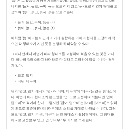
‘늙-’은 그 활용형이 환경에 따라 [늘거], [늘꼬], [늑찌], [능는] 등으로 소리
나지만 ‘늘거, 늘꼬, 늑찌, 능는’으로 적지 않고 ‘늙-’으로 어간의 형태를 고
정하여 ‘늙어, 늙고, 늙지, 늙는’으로 적는다.
늘거, 늘꼬, 늑찌, 능는 (×)
늙어, 늙고, 늙지, 늙는 (○)
이처럼 ‘늙-­’이라는 어간과 거기에 결합하는 어미의 형태를 고정하여 적
으면 각 형태소가 지닌 뜻을 분명하게 파악할 수 있다.
그러나 언제나 어법에 따라 형태소를 고정하여 적을 수 있는 것은 아니
다. 하나의 형태소라고 하더라도 한 형태로 고정하여 적을 수 없는 경우
가 있다.
덥고, 덥지
더워, 더우며
위의 ‘덥고, 덥지’에서의 ‘덥-­’과 ‘더워, 더우며’의 ‘더우-­’는 같은 형태소이
다. 어법에 따라 형태소의 본모양을 ‘덥-­’으로 고정하여 적는다면 ‘덥어,
덥으며’로 적어야 한다. 그렇지만 ‘덥어, 덥으며’는 [더버], [더브며]로 읽히
게 되므로 표준어 [더워], [더우며]의 소리를 제대로 나타낼 수 없다. 그러
므로 ‘덥고, 덥지, 더워, 더우며’는 한 형태소의 활용형이지만 그 형태를
하나로 고정할 수 없고 ‘덥-’, ‘더우-’ 두 가지로 적게 된다.