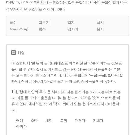
다만, ‘ㄱ, ㅂ’ 받침 뒤에서 나는 된소리는, 같은 음절이나 비슷한 음절이 겹쳐 나는
경우가 아니면 된소리로 적지 아니한다.
국수
깍두기
딱지
색시
싹둑(~싹둑)
법석
갑자기
몹시
해설
이 조항에서 ‘한 단어’는 ‘한 형태소로 이루어진 단어’를 의미하는 것으로
풀이할 수 있다. 실제로 예시하고 있는 단어와 규정의 적용을 받는 부분
은 모두 하나의 형태소 내부이다. 따라서 복합어인 ‘눈곱[눈꼽], 발바닥[발
빠닥], 잠자리[잠짜리]’와 같은 표기는 이 조항의 적용을 받지 않는다.
1. 한 형태소 안의 두 모음 사이에서 나는 된소리는 소리 나는 대로 적는
다. 예를 들어 새의 울음을 나타내는 형태소 ‘소쩍’은 ‘솟적’으로 적을 이
유가 없다. 왜냐하면 ‘솟’과 ‘적’이 의미가 있는 형태소가 아니기 때문이
다.
어깨
오빠
새끼
토끼
가꾸다
기쁘다
아끼다