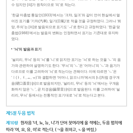
수 있지만 [의]가 원칙이므로 ‘의’로 적는다.
‘한글 마춤법 통일안(1933)’에서는 ‘긔챠, 일긔’와 같이 언어 현실에서 멀
어진 표기를 ‘기차(汽車), 일기(日氣)’로 적을 것을 규정하였다. 그러나 ‘희
망, 주의’는 [의]로 발음되므로 표기도 ‘ㅢ’로 한다고 규정하였다. ‘한글 맞
춤법(1988)’에서는 발음의 변화는 인정하면서 표기는 기존대로 유지하
였다.
‘늬’의 발음과 표기
‘늴리리, 무늬’ 등의 ‘늬’를 ‘니’로 읽지만 표기는 ‘늬’로 하는 것을 ‘ㄴ’의 음
가와 관련하여 설명하기도 한다. ‘무늬’의 ‘ㄴ’은 ‘어머니’의 ‘ㄴ’과 음가가
다르므로 이를 고려하여 ‘늬’로 적는다는 견해이다. 이에 따르면 ‘ㄴ’은
‘ㅣ(ㅑ, ㅕ, ㅛ, ㅠ)’와 결합하면 ‘어머니, 읽으니까’에서의 [니]처럼 경구개
음(硬口蓋音) [ɲ]으로 발음되지만, ‘늴리리, 무늬’ 등의 ‘늬’에서는 구개음
화하지 않은 ‘ㄴ’, 곧 치경음(齒莖音) [n]으로 발음된다. 이를 고려하여 ‘늴
리리, 무늬’ 등에서는 전통적인 표기대로 ‘늬’로 적는다고 본다.
제5절 두음 법칙
제10항
한자음 ‘녀, 뇨, 뉴, 니’가 단어 첫머리에 올 적에는, 두음 법칙에
따라 ‘여, 요, 유, 이’로 적는다. (ㄱ을 취하고, ㄴ을 버림.)