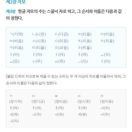
제2장 자모
제4항
한글 자모의 수는 스물넉 자로 하고, 그 순서와 이름은 다음과 같
이 정한다.
ㄱ(기역)
ㄴ(니은)
ㄷ(디귿)
ㄹ(리을)
ㅁ(미음)
ㅂ(비읍)
ㅅ(시옷)
ㅇ(이응)
ㅈ(지읒)
ㅊ(치읓)
ㅋ(키읔)
ㅌ(티읕)
ㅍ(피읖)
ㅎ(히읗)
ㅏ(아)
ㅑ(야)
ㅓ(어)
ㅕ(여)
ㅗ(오)
ㅛ(요)
ㅜ(우)
ㅠ(유)
ㅡ(으)
ㅣ(이)
[붙임 1] 위의 자모로써 적을 수 없는 소리는 두 개 이상의 자모를 어울러서 적되, 그
순서와 이름은 다음과 같이 정한다.
ㄲ
ㄸ
ㅃ
ㅆ
ㅉ
(쌍기역)
(쌍디귿)
(쌍비읍)
(쌍시옷)
(쌍지읒)
ㅐ(애)
ㅒ(얘)
ㅔ(에)
ㅖ(예)
ㅘ(와)
ㅙ(왜)
ㅚ(외)
ㅝ(워)
ㅞ(웨)
ㅟ(위)
ㅢ(의)