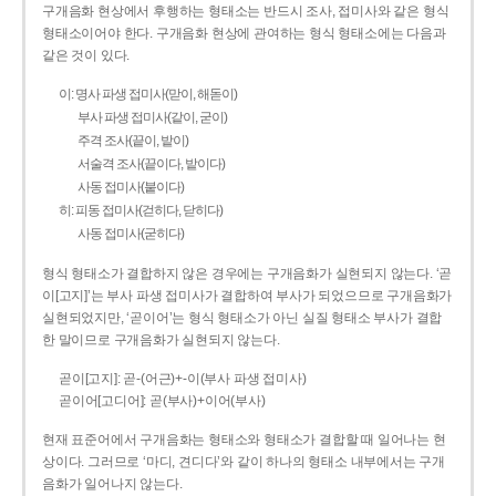
구개음화 현상에서 후행하는 형태소는 반드시 조사, 접미사와 같은 형식
형태소이어야 한다. 구개음화 현상에 관여하는 형식 형태소에는 다음과
같은 것이 있다.
이: 명사 파생 접미사(맏이, 해돋이)
부사 파생 접미사(같이, 굳이)
주격 조사(끝이, 밭이)
서술격 조사(끝이다, 밭이다)
사동 접미사(붙이다)
히: 피동 접미사(걷히다, 닫히다)
사동 접미사(굳히다)
형식 형태소가 결합하지 않은 경우에는 구개음화가 실현되지 않는다. ‘곧
이[고지]’는 부사 파생 접미사가 결합하여 부사가 되었으므로 구개음화가
실현되었지만, ‘곧이어’는 형식 형태소가 아닌 실질 형태소 부사가 결합
한 말이므로 구개음화가 실현되지 않는다.
곧이[고지]: 곧-­(어근)+­-이(부사 파생 접미사)
곧이어[고디어]: 곧(부사)+이어(부사)
현재 표준어에서 구개음화는 형태소와 형태소가 결합할 때 일어나는 현
상이다. 그러므로 ‘마디, 견디다’와 같이 하나의 형태소 내부에서는 구개
음화가 일어나지 않는다.