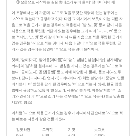
③ 모음으로 시작하는 실질 형태소가 뒤에 올 때: 젖어미[저더미]
이 조항에서는 이 가운데 ‘ㄷ’으로 적을 뚜렷한 까닭이 없는 경우에는
‘ㅅ’으로 적는다고 규정하고 있다. 다만 그 예시에서 보듯이 이는 다른 자
음으로 적을 근거가 없는 경우에도 적용된다. ‘밭, 빚, 꽃’ 등과 같이 다른
자음으로 적을 뚜렷한 까닭이 있는 경우에는 그에 따라 ‘ㅌ, ㅈ, ㅊ’ 등으
로 적지만, ‘낫, 빗’ 등과 같이 ‘ㄷ’이나 다른 자음으로 적을 뚜렷한 근거가
없는 경우는 ‘ㅅ’으로 적는 것이다. 다음과 같이 ‘ㄷ’으로 적을 뚜렷한 근
거가 있는 경우에는 당연히 ‘ㄷ’으로 적는 것이 원칙이다.
첫째, ‘맏이[마지], 맏아들[마다들]’의 ‘맏-’, ‘낟[낟ː], 낟알[나ː달], 낟가리[낟ː
까리]’의 ‘낟’처럼 원래부터 ‘ㄷ’ 받침을 가지고 있는 경우에는 ‘ㄷ’으로 적
는다. ‘곧이[고지], 곧장[곧짱]’ 등도 이에 해당한다. 둘째, ‘돋보다(←도두
보다), 딛다(←디디다), 얻다가(←어디에다가)’처럼 본말에서 준말이 만들
어지면서 ‘ㄷ’ 받침을 갖게 된 경우에도 ‘ㄷ’으로 적는다. 셋째, 한글 맞춤
법에서 규정하고 있듯이 ‘반짇고리, 사흗날, 숟가락, 이튿날’처럼 ‘ㄹ’ 소
리와 연관되어 ‘ㄷ’으로 소리 나는 경우에도 ‘ㄷ’으로 적는다.(한글 맞춤법
제29항 참조)
이처럼 ‘ㄷ’으로 적을 근거가 있는 경우가 아니어서 관습대로 ‘ㅅ’으로 적
는 예로는 다음과 같은 것들이 있다.
걸핏하면
그까짓
기껏
놋그릇
덧셈
빗장
삿대
숫접다