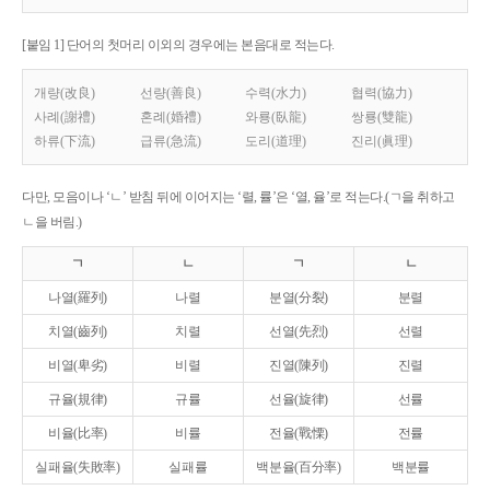
[붙임 1] 단어의 첫머리 이외의 경우에는 본음대로 적는다.
개량(改良)
선량(善良)
수력(水力)
협력(協力)
사례(謝禮)
혼례(婚禮)
와룡(臥龍)
쌍룡(雙龍)
하류(下流)
급류(急流)
도리(道理)
진리(眞理)
다만, 모음이나 ‘ㄴ’ 받침 뒤에 이어지는 ‘렬, 률’은 ‘열, 율’로 적는다.(ㄱ을 취하고
ㄴ을 버림.)
ㄱ
ㄴ
ㄱ
ㄴ
나열(羅列)
나렬
분열(分裂)
분렬
치열(齒列)
치렬
선열(先烈)
선렬
비열(卑劣)
비렬
진열(陳列)
진렬
규율(規律)
규률
선율(旋律)
선률
비율(比率)
비률
전율(戰慄)
전률
실패율(失敗率)
실패률
백분율(百分率)
백분률