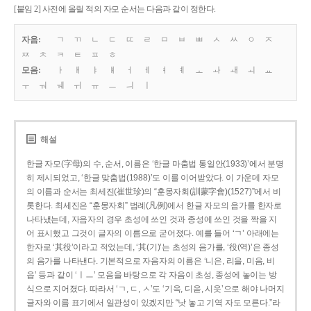
[붙임 2] 사전에 올릴 적의 자모 순서는 다음과 같이 정한다.
자음:
ㄱ
ㄲ
ㄴ
ㄷ
ㄸ
ㄹ
ㅁ
ㅂ
ㅃ
ㅅ
ㅆ
ㅇ
ㅈ
ㅉ
ㅊ
ㅋ
ㅌ
ㅍ
ㅎ
모음:
ㅏ
ㅐ
ㅑ
ㅒ
ㅓ
ㅔ
ㅕ
ㅖ
ㅗ
ㅘ
ㅙ
ㅚ
ㅛ
ㅜ
ㅝ
ㅞ
ㅟ
ㅠ
ㅡ
ㅢ
ㅣ
해설
한글 자모(字母)의 수, 순서, 이름은 ‘한글 마춤법 통일안(1933)’에서 분명
히 제시되었고, ‘한글 맞춤법(1988)’도 이를 이어받았다. 이 가운데 자모
의 이름과 순서는 최세진(崔世珍)의 “훈몽자회(訓蒙字會)(1527)”에서 비
롯한다. 최세진은 “훈몽자회” 범례(凡例)에서 한글 자모의 음가를 한자로
나타냈는데, 자음자의 경우 초성에 쓰인 것과 종성에 쓰인 것을 짝을 지
어 표시했고 그것이 글자의 이름으로 굳어졌다. 예를 들어 ‘ㄱ’ 아래에는
한자로 ‘其役’이라고 적었는데, ‘其(기)’는 초성의 음가를, ‘役(역)’은 종성
의 음가를 나타낸다. 기본적으로 자음자의 이름은 ‘니은, 리을, 미음, 비
읍’ 등과 같이 ‘ㅣㅡ’ 모음을 바탕으로 각 자음이 초성, 종성에 놓이는 방
식으로 지어졌다. 따라서 ‘ㄱ, ㄷ, ㅅ’도 ‘기윽, 디읃, 시읏’으로 해야 나머지
글자와 이름 표기에서 일관성이 있겠지만 “낫 놓고 기역 자도 모른다.”라