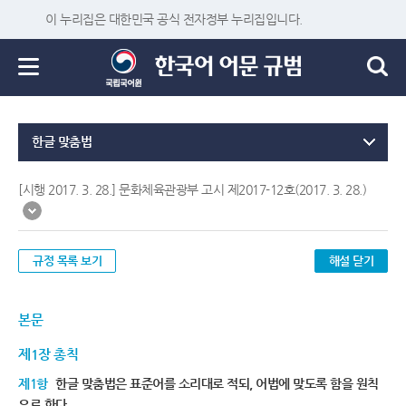
이 누리집은 대한민국 공식 전자정부 누리집입니다.
한글 맞춤법
[시행 2017. 3. 28.] 문화체육관광부 고시 제2017-12호(2017. 3. 28.)
규정 목록 보기
해설 닫기
본문
제1장 총칙
제1항
한글 맞춤법은 표준어를 소리대로 적되, 어법에 맞도록 함을 원칙
으로 한다.