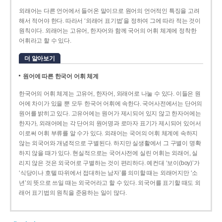
외래어는 다른 언어에서 들어온 말이므로 원어의 언어적인 특징을 고려
해서 적어야 한다. 따라서 ‘외래어 표기법’을 정하여 그에 따라 적는 것이
원칙이다. 외래어는 고유어, 한자어와 함께 국어의 어휘 체계에 정착한
어휘라고 할 수 있다.
더 알아보기
원어에 따른 한국어 어휘 체계
한국어의 어휘 체계는 고유어, 한자어, 외래어로 나눌 수 있다. 이들은 원
어에 차이가 있을 뿐 모두 한국어 어휘에 속한다. 국어사전에서는 단어의
원어를 밝히고 있다. 고유어에는 원어가 제시되어 있지 않고 한자어에는
한자가, 외래어에는 각 단어의 원어명과 로마자 표기가 제시되어 있어서
이로써 어휘 부류를 알 수가 있다. 외래어는 국어의 어휘 체계에 속하지
않는 외국어와 개념적으로 구별된다. 하지만 실생활에서 그 구별이 명확
하지 않을 때가 있다. 현실적으로는 국어사전에 실린 어휘는 외래어, 실
리지 않은 것은 외국어로 구별하는 것이 편리하다. 예컨대 ‘보이(boy)’가
‘식당이나 호텔 따위에서 접대하는 남자’를 의미할 때는 외래어지만 ‘소
년’의 뜻으로 쓰일 때는 외국어라고 할 수 있다. 외국어를 표기할 때도 외
래어 표기법의 원칙을 준용하는 일이 많다.