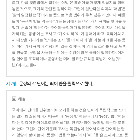
르다. 한글 맞춤법에서 말하는 ‘어법’은 표준어를 어떻게 적을지를 정해
놓은 것으로, 표기와 관련된 원리이다. 그런데 일반적인 의미의 ‘어법’은
‘말의 일정한 법칙’이라는 뜻으로 적용 범위가 무척 넓은 개념이다. 예를
들어 “동생이 밥을 먹는다.”라는 문장에서는 여러 가지 규칙을 찾아볼 수
있다. 서술어 ‘먹는다’는 주어와 목적어가 필요하며, 주어의 지시 대상을
가리키는 ‘동생’에는 조사 ‘가’가 아니라 ‘이’가 붙어야 하고, 목적어의 지
시 대상을 가리키는 ‘밥’에는 조사 ‘를’이 아니라 ‘을’이 붙어야 한다는 등
의 여러 가지 규칙이 적용되어 있는 것이다. 이 외에도 소리를 내고, 단어
를 만들고, 문장을 사용하는 데에는 수없이 많은 규칙이 필요하다. 이처
럼 언어를 조직하거나 운영하는 데에 필요한 규칙을 폭넓게 ‘어법(語
法)’이라고 한다.
제2항
문장의 각 단어는 띄어 씀을 원칙으로 한다.
해설
국어에서 단어를 단위로 띄어쓰기를 하는 것은 단어가 독립적으로 쓰이
는 말의 최소 단위이기 때문이다. ‘동생 밥 먹는다’에서 ‘동생’, ‘밥’, ‘먹는
다’는 각각이 단어이므로 띄어쓰기의 단위가 되어 ‘동생 밥 먹는다’로 띄
어 쓴다. 그런데 단어 가운데 조사는 독립성이 없어서 다른 단어와는 달
리 앞말에 붙여 쓴다. ‘동생이 밥을 먹는다’에서 ‘이’, ‘을’은 조사이므로 ‘동