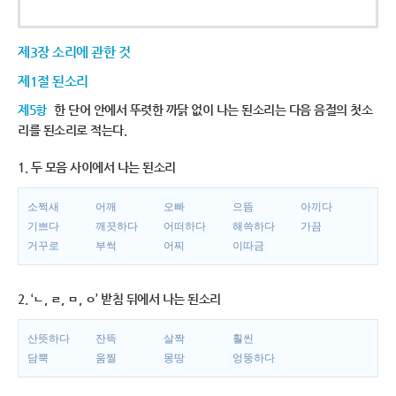
제3장 소리에 관한 것
제1절 된소리
제5항
한 단어 안에서 뚜렷한 까닭 없이 나는 된소리는 다음 음절의 첫소
리를 된소리로 적는다.
1. 두 모음 사이에서 나는 된소리
소쩍새
어깨
오빠
으뜸
아끼다
기쁘다
깨끗하다
어떠하다
해쓱하다
가끔
거꾸로
부썩
어찌
이따금
2. ‘ㄴ, ㄹ, ㅁ, ㅇ’ 받침 뒤에서 나는 된소리
산뜻하다
잔뜩
살짝
훨씬
담뿍
움찔
몽땅
엉뚱하다