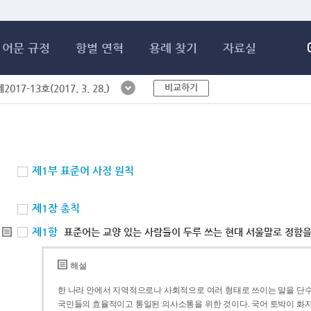
메인콘텐츠 바로가기
어문 규정
항별 연혁
용례 찾기
자료실
비교하기
017-13호(2017. 3. 28.)
제1부 표준어 사정 원칙
제1장 총칙
제1항
표준어는 교양 있는 사람들이 두루 쓰는 현대 서울말로 정함을
해설
한 나라 안에서 지역적으로나 사회적으로 여러 형태로 쓰이는 말을 단수
국민들의 효율적이고 통일된 의사소통을 위한 것이다. 국어 토박이 화자