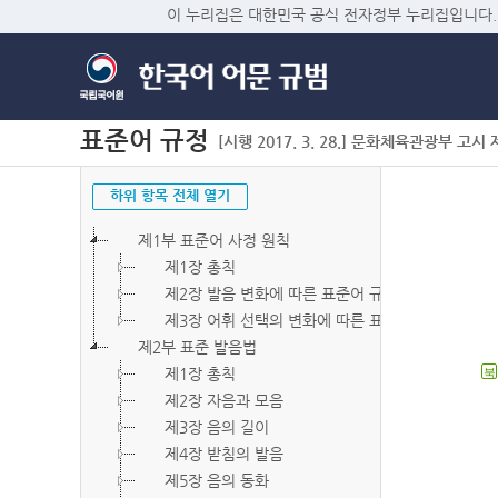
이 누리집은 대한민국 공식 전자정부 누리집입니다.
표준어 규정
[시행 2017. 3. 28.] 문화체육관광부 고시 제2
하위 항목 전체 열기
제1부 표준어 사정 원칙
제1장 총칙
제2장 발음 변화에 따른 표준어 규정
제3장 어휘 선택의 변화에 따른 표준어 규정
제2부 표준 발음법
제1장 총칙
북
제2장 자음과 모음
제3장 음의 길이
제4장 받침의 발음
제5장 음의 동화