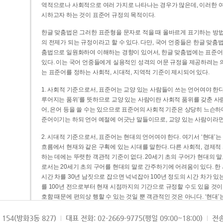
역적으로나 사회적으로 여러 가지로 나타나는 경우가 많은데, 이러한 여
시하고자 하는 것이 표준어 규정의 목적이다.
한글 맞춤법은 그러한 표준형을 문자로 적을 때 올바르게 표기하는 방법
의 전제가 되는 규정이라고 할 수 있다. 다만, 국어 언중들은 한글 맞춤
춤법으로 일원화하여 이해하는 경향이 있어서, 한글 맞춤법에는 표준어
있다. 이는 국어 언중들에게 실용적인 성격의 어문 규정을 제공하려는 
는 표준어를 정하는 사회적, 시대적, 지역적 기준이 제시되어 있다.
1. 사회적 기준으로서, 표준어는 교양 있는 사람들이 쓰는 언어여야 한다
루어지는 품위’를 뜻하므로 교양 있는 사람이란 사회적 품위를 갖춘 사람
어, 은어 등을 쓸 수는 있으므로 표준어의 사회적 기준은 상당히 느슨하다고
준어이기는 하되 언어 예절에 어긋난 말들이므로, 교양 있는 사람이라면
2. 시대적 기준으로서, 표준어는 현대의 언어여야 한다. 여기서 ‘현대
흐름에서 현재와 같은 구획에 있는 시대를 말한다. 다른 사회적, 경제적
하는 데에는 뚜렷한 객관적 기준이 없다. 20세기 초의 구어가 현대의 말
로서는 20세기 초의 구어를 현대의 말로 간주하기에 어려움이 있다. 한
시간 차를 30년 남짓으로 잡으면 넉넉잡아 100년 정도의 시간 차가 있
를 100년 전으로부터 현재 시점까지의 기간으로 규정할 수도 있을 것이다
호함 때문에 편의상 행할 수 있는 것일 뿐 객관적인 것은 아니다. ‘현대
3. 지역적 기준으로서, 표준어는 서울말이어야 한다. 이는 표준어의 공
154(방화3동 827)
대표 전화: 02-2669-9775(평일 09:00~18:00)
전송