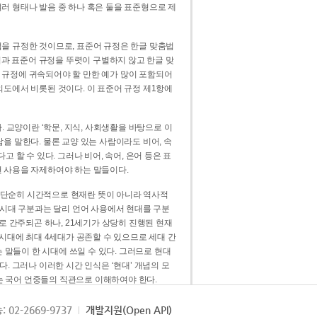
러 형태나 발음 중 하나 혹은 둘을 표준형으로 제
을 규정한 것이므로, 표준어 규정은 한글 맞춤법
법과 표준어 규정을 뚜렷이 구별하지 않고 한글 맞
 규정에 귀속되어야 할 만한 예가 많이 포함되어
의도에서 비롯된 것이다. 이 표준어 규정 제1항에
. 교양이란 ‘학문, 지식, 사회생활을 바탕으로 이
을 말한다. 물론 교양 있는 사람이라도 비어, 속
 할 수 있다. 그러나 비어, 속어, 은어 등은 표
 사용을 자제하여야 하는 말들이다.
’는 단순히 시간적으로 현재란 뜻이 아니라 역사적
 시대 구분과는 달리 언어 사용에서 현대를 구분
로 간주되곤 하나, 21세기가 상당히 진행된 현재
 시대에 최대 4세대가 공존할 수 있으므로 세대 간
는 말들이 한 시대에 쓰일 수 있다. 그러므로 현대
. 그러나 이러한 시간 인식은 ‘현대’ 개념의 모
’는 국어 언중들의 직관으로 이해하여야 한다.
용어적 성격을 가장 크게 드러내 주는 기준이다.
: 02-2669-9737
개발지원(Open API)