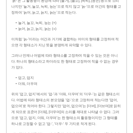
‘늙-’은 그 활용형이 환경에 따라 [늘거], [늘꼬], [늑찌], [능는] 등으로 소리
나지만 ‘늘거, 늘꼬, 늑찌, 능는’으로 적지 않고 ‘늙-’으로 어간의 형태를 고
정하여 ‘늙어, 늙고, 늙지, 늙는’으로 적는다.
늘거, 늘꼬, 늑찌, 능는 (×)
늙어, 늙고, 늙지, 늙는 (○)
이처럼 ‘늙-­’이라는 어간과 거기에 결합하는 어미의 형태를 고정하여 적
으면 각 형태소가 지닌 뜻을 분명하게 파악할 수 있다.
그러나 언제나 어법에 따라 형태소를 고정하여 적을 수 있는 것은 아니
다. 하나의 형태소라고 하더라도 한 형태로 고정하여 적을 수 없는 경우
가 있다.
덥고, 덥지
더워, 더우며
위의 ‘덥고, 덥지’에서의 ‘덥-­’과 ‘더워, 더우며’의 ‘더우-­’는 같은 형태소이
다. 어법에 따라 형태소의 본모양을 ‘덥-­’으로 고정하여 적는다면 ‘덥어,
덥으며’로 적어야 한다. 그렇지만 ‘덥어, 덥으며’는 [더버], [더브며]로 읽히
게 되므로 표준어 [더워], [더우며]의 소리를 제대로 나타낼 수 없다. 그러
므로 ‘덥고, 덥지, 더워, 더우며’는 한 형태소의 활용형이지만 그 형태를
하나로 고정할 수 없고 ‘덥-’, ‘더우-’ 두 가지로 적게 된다.