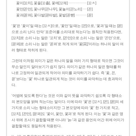
……………
꽃이[꼬치], 꽃을[꼬츨], 꽃에[꼬체]
[꼬ㅊ]
…
꽃만[꼰만], 꽃나무[꼰나무], 꽃놀이[꼰노리]
[꼰]
………
꽃과[꼳꽈], 꽃다발[꼳따발], 꽃밭[꼳빧]
[꼳]
‘꽃’은 ‘꽃이’일 때는 [꼬ㅊ]으로, ‘꽃만’일 때는 [꼰]으로, ‘꽃과’일 때는 [꼳]
으로 소리 난다. 만약 ‘표준어를 소리대로 적는다’는 원칙만 적용한다면,
[꼬치]로 소리 나는 말은 ‘꼬치’로, [꼰만]으로 소리 나는 말은 ‘꼰만’으로,
[꼳꽈]로 소리 나는 말은 ‘꼳꽈’로 적게 되어 ‘꽃[花]’이라는 하나의 말이 여
러 형태로 적히게 된다.
그런데 이처럼 의미가 같은 하나의 말을 여러 가지 형태로 적으면 그것이
무슨 말인지 알아보기가 쉽지 않다. 의미가 같은 하나의 말은 형태를 하
나로 고정하여 일관되게 적어야 의미를 파악하기가 쉽다. 즉 ‘꽃, 꼰,
꼳’보다는 ‘꽃’ 하나로 일관되게 적는 것이 의미를 파악하는 데 효과적이
다.
‘어법에 맞도록 한다’는 것은 이와 같이 뜻을 파악하기 쉽도록 각 형태소
의 본모양을 밝혀 적는다는 말이다. 이에 따라 ‘꽃’은 [꼬ㅊ], [꼰], [꼳]의 세
가지로 소리 나는 형태소이지만 그 본모양에 따라 ‘꽃’ 한 가지로 적고,
[꼬치], [꼰만], [꼳꽈]도 ‘꽃이, 꽃만, 꽃과’로 적게 된다. 이는 ‘꽃’과 같은 명
사 뒤에 조사가 결합할 때뿐 아니라 ‘늙-’과 같은 용언의 어간 뒤에 어미가
결합할 때도 동일하게 적용된다.