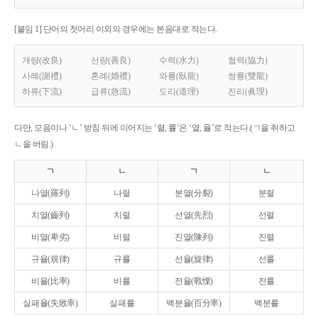
[붙임 1] 단어의 첫머리 이외의 경우에는 본음대로 적는다.
개량(改良)
선량(善良)
수력(水力)
협력(協力)
사례(謝禮)
혼례(婚禮)
와룡(臥龍)
쌍룡(雙龍)
하류(下流)
급류(急流)
도리(道理)
진리(眞理)
다만, 모음이나 ‘ㄴ’ 받침 뒤에 이어지는 ‘렬, 률’은 ‘열, 율’로 적는다.(ㄱ을 취하고
ㄴ을 버림.)
ㄱ
ㄴ
ㄱ
ㄴ
나열(羅列)
나렬
분열(分裂)
분렬
치열(齒列)
치렬
선열(先烈)
선렬
비열(卑劣)
비렬
진열(陳列)
진렬
규율(規律)
규률
선율(旋律)
선률
비율(比率)
비률
전율(戰慄)
전률
실패율(失敗率)
실패률
백분율(百分率)
백분률