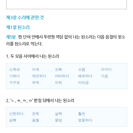
제3장 소리에 관한 것
제1절 된소리
제5항
한 단어 안에서 뚜렷한 까닭 없이 나는 된소리는 다음 음절의 첫소
리를 된소리로 적는다.
1. 두 모음 사이에서 나는 된소리
소쩍새
어깨
오빠
으뜸
아끼다
기쁘다
깨끗하다
어떠하다
해쓱하다
가끔
거꾸로
부썩
어찌
이따금
2. ‘ㄴ, ㄹ, ㅁ, ㅇ’ 받침 뒤에서 나는 된소리
산뜻하다
잔뜩
살짝
훨씬
담뿍
움찔
몽땅
엉뚱하다