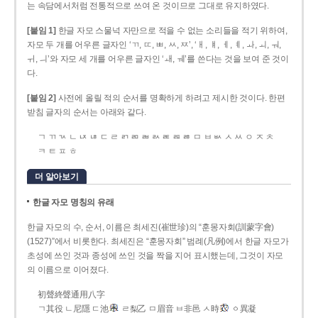
는 속담에서처럼 전통적으로 쓰여 온 것이므로 그대로 유지하였다.
[붙임 1]
한글 자모 스물넉 자만으로 적을 수 없는 소리들을 적기 위하여,
자모 두 개를 어우른 글자인 ‘ㄲ, ㄸ, ㅃ, ㅆ, ㅉ’, ‘ㅐ, ㅒ, ㅔ, ㅖ, ㅘ, ㅚ, ㅝ,
ㅟ, ㅢ’와 자모 세 개를 어우른 글자인 ‘ㅙ, ㅞ’를 쓴다는 것을 보여 준 것이
다.
[붙임 2]
사전에 올릴 적의 순서를 명확하게 하려고 제시한 것이다. 한편
받침 글자의 순서는 아래와 같다.
ㄱ ㄲ ㄳ ㄴ ㄵ ㄶ ㄷ ㄹ ㄺ ㄻ ㄼ ㄽ ㄾ ㄿ ㅀ ㅁ ㅂ ㅄ ㅅ ㅆ ㅇ ㅈ ㅊ
ㅋ ㅌ ㅍ ㅎ
더 알아보기
한글 자모 명칭의 유래
한글 자모의 수, 순서, 이름은 최세진(崔世珍)의 “훈몽자회(訓蒙字會)
(1527)”에서 비롯한다. 최세진은 “훈몽자회” 범례(凡例)에서 한글 자모가
초성에 쓰인 것과 종성에 쓰인 것을 짝을 지어 표시했는데, 그것이 자모
의 이름으로 이어졌다.
初聲終聲通用八字
ㄱ其役 ㄴ尼隱 ㄷ池
ㄹ梨乙 ㅁ眉音 ㅂ非邑 ㅅ時
ㆁ異凝