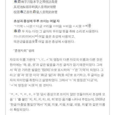
兩字只取本字之釋俚語爲聲
其尼池梨眉非時異八音用於初聲
役隱
乙音邑
凝八音用於終聲
초성과 종성에 두루 쓰이는 여덟 자
ㄱ기역 ㄴ니은 ㄷ디귿 ㄹ리을 ㅁ미음 ㅂ비읍 ㅅ시옷 ㆁ
두 자는 다만 그 글자의 우리말 뜻을 취해 소리로 사용한다.
기니디리미비시
여덟 음은 초성에 사용되고,
역은귿을음읍옷
여덟 음은 종성에 사용된다.
“훈몽자회” 범례
자모의 이름 가운데 ‘ㄱ, ㄷ, ㅅ’의 명칭이 다른 자모의 이름과 다른 것은
한자에는 ‘윽, 읃, 읏’과 같은 발음을 가진 글자가 없기 때문이었다. 그래
서 ‘윽’은 가까운 발음인 ‘役(역)’으로 표시하여 ‘ㄱ’은 ‘기역’이 되었다. 그
리고 ‘읃’과 ‘읏’은 각각 ‘末(귿 말)’과 ‘衣(옷 의)’로 표기하고, 두 글자는 글
자의 의미만을 취한다고 설명하였다. 그래서 ‘ㄷ’의 명칭은 ‘디귿’이,
‘ㅅ’의 명칭은 ‘시옷’이 된 것이다.
‘ㅈ, ㅊ, ㅋ, ㅌ, ㅍ, ㅎ’은 당시 종성으로 쓰이지 않던 것들이어서 초성에 모
음 ‘ㅣ’를 붙인 ‘지, 치, 키, 티, 피, 히’로만 음가를 나타내 주었는데, 1933년
‘한글 마춤법 통일안’에서 ‘지읒, 치읓, 키읔, 티읕, 피읖, 히읗’과 같은 이름
이 확정되었다.