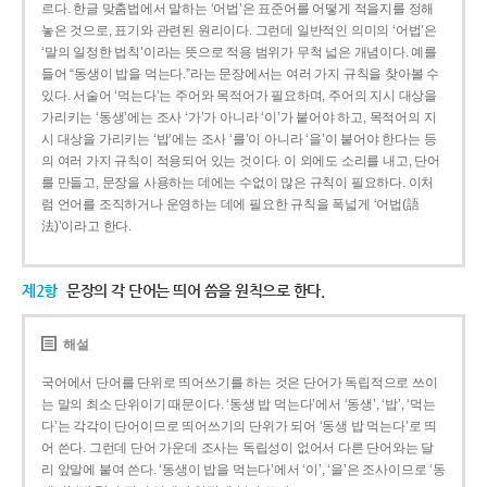
르다. 한글 맞춤법에서 말하는 ‘어법’은 표준어를 어떻게 적을지를 정해
놓은 것으로, 표기와 관련된 원리이다. 그런데 일반적인 의미의 ‘어법’은
‘말의 일정한 법칙’이라는 뜻으로 적용 범위가 무척 넓은 개념이다. 예를
들어 “동생이 밥을 먹는다.”라는 문장에서는 여러 가지 규칙을 찾아볼 수
있다. 서술어 ‘먹는다’는 주어와 목적어가 필요하며, 주어의 지시 대상을
가리키는 ‘동생’에는 조사 ‘가’가 아니라 ‘이’가 붙어야 하고, 목적어의 지
시 대상을 가리키는 ‘밥’에는 조사 ‘를’이 아니라 ‘을’이 붙어야 한다는 등
의 여러 가지 규칙이 적용되어 있는 것이다. 이 외에도 소리를 내고, 단어
를 만들고, 문장을 사용하는 데에는 수없이 많은 규칙이 필요하다. 이처
럼 언어를 조직하거나 운영하는 데에 필요한 규칙을 폭넓게 ‘어법(語
法)’이라고 한다.
제2항
문장의 각 단어는 띄어 씀을 원칙으로 한다.
해설
국어에서 단어를 단위로 띄어쓰기를 하는 것은 단어가 독립적으로 쓰이
는 말의 최소 단위이기 때문이다. ‘동생 밥 먹는다’에서 ‘동생’, ‘밥’, ‘먹는
다’는 각각이 단어이므로 띄어쓰기의 단위가 되어 ‘동생 밥 먹는다’로 띄
어 쓴다. 그런데 단어 가운데 조사는 독립성이 없어서 다른 단어와는 달
리 앞말에 붙여 쓴다. ‘동생이 밥을 먹는다’에서 ‘이’, ‘을’은 조사이므로 ‘동