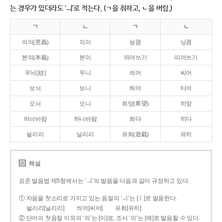
는 경우가 있더라도 ‘ㅢ’로 적는다. (ㄱ을 취하고, ㄴ을 버림.)
ㄱ
ㄴ
ㄱ
ㄴ
의의(意義)
의이
닁큼
닝큼
본의(本義)
본이
띄어쓰기
띠어쓰기
무늬[紋]
무니
씌어
씨어
보늬
보니
틔어
티어
오늬
오니
희망(希望)
히망
하늬바람
하니바람
희다
히다
늴리리
닐리리
유희(遊戱)
유히
해설
표준 발음법 제5항에서는 ‘ㅢ’의 발음을 다음과 같이 규정하고 있다.
① 자음을 첫소리로 가지고 있는 음절의 ‘ㅢ’는 [ㅣ]로 발음한다.
늴리리[닐리리]
씌어[씨어]
유희[유히]
② 단어의 첫음절 이외의 ‘의’는 [이]로, 조사 ‘의’는 [에]로 발음할 수 있다.