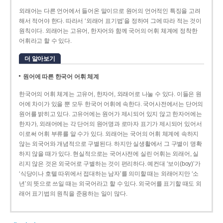
외래어는 다른 언어에서 들어온 말이므로 원어의 언어적인 특징을 고려
해서 적어야 한다. 따라서 ‘외래어 표기법’을 정하여 그에 따라 적는 것이
원칙이다. 외래어는 고유어, 한자어와 함께 국어의 어휘 체계에 정착한
어휘라고 할 수 있다.
더 알아보기
원어에 따른 한국어 어휘 체계
한국어의 어휘 체계는 고유어, 한자어, 외래어로 나눌 수 있다. 이들은 원
어에 차이가 있을 뿐 모두 한국어 어휘에 속한다. 국어사전에서는 단어의
원어를 밝히고 있다. 고유어에는 원어가 제시되어 있지 않고 한자어에는
한자가, 외래어에는 각 단어의 원어명과 로마자 표기가 제시되어 있어서
이로써 어휘 부류를 알 수가 있다. 외래어는 국어의 어휘 체계에 속하지
않는 외국어와 개념적으로 구별된다. 하지만 실생활에서 그 구별이 명확
하지 않을 때가 있다. 현실적으로는 국어사전에 실린 어휘는 외래어, 실
리지 않은 것은 외국어로 구별하는 것이 편리하다. 예컨대 ‘보이(boy)’가
‘식당이나 호텔 따위에서 접대하는 남자’를 의미할 때는 외래어지만 ‘소
년’의 뜻으로 쓰일 때는 외국어라고 할 수 있다. 외국어를 표기할 때도 외
래어 표기법의 원칙을 준용하는 일이 많다.