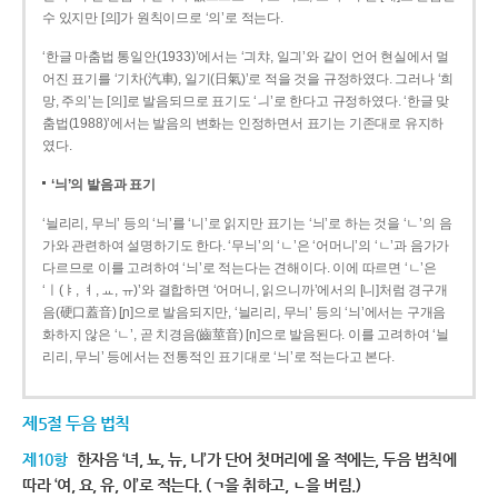
수 있지만 [의]가 원칙이므로 ‘의’로 적는다.
‘한글 마춤법 통일안(1933)’에서는 ‘긔챠, 일긔’와 같이 언어 현실에서 멀
어진 표기를 ‘기차(汽車), 일기(日氣)’로 적을 것을 규정하였다. 그러나 ‘희
망, 주의’는 [의]로 발음되므로 표기도 ‘ㅢ’로 한다고 규정하였다. ‘한글 맞
춤법(1988)’에서는 발음의 변화는 인정하면서 표기는 기존대로 유지하
였다.
‘늬’의 발음과 표기
‘늴리리, 무늬’ 등의 ‘늬’를 ‘니’로 읽지만 표기는 ‘늬’로 하는 것을 ‘ㄴ’의 음
가와 관련하여 설명하기도 한다. ‘무늬’의 ‘ㄴ’은 ‘어머니’의 ‘ㄴ’과 음가가
다르므로 이를 고려하여 ‘늬’로 적는다는 견해이다. 이에 따르면 ‘ㄴ’은
‘ㅣ(ㅑ, ㅕ, ㅛ, ㅠ)’와 결합하면 ‘어머니, 읽으니까’에서의 [니]처럼 경구개
음(硬口蓋音) [ɲ]으로 발음되지만, ‘늴리리, 무늬’ 등의 ‘늬’에서는 구개음
화하지 않은 ‘ㄴ’, 곧 치경음(齒莖音) [n]으로 발음된다. 이를 고려하여 ‘늴
리리, 무늬’ 등에서는 전통적인 표기대로 ‘늬’로 적는다고 본다.
제5절 두음 법칙
제10항
한자음 ‘녀, 뇨, 뉴, 니’가 단어 첫머리에 올 적에는, 두음 법칙에
따라 ‘여, 요, 유, 이’로 적는다. (ㄱ을 취하고, ㄴ을 버림.)