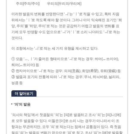
주의[주의/주이]
우리의[우리의/우리에]
이러한 발음의 변화를 반영한다면 ‘ㅢ’는 ‘ㅣ’로 적을 수 있고, 특히 자음
뒤에서는 ‘ㅣ’로 적도록 해야 할 것이다. 그러나 이미 익숙해진 표기인 ‘희
망, 주의’를 ‘히망, 주이’로 적는 것은 공감하기 어렵고 발음의 변화를 표
기에 모두 반영할 수도 없으므로 ‘ㅢ’가 ‘ㅣ’로 소리 나더라도 ‘ㅢ’로 적는
것이다.
이 조항에서는 ‘ㅢ’로 적는 세 가지 유형을 제시하고 있다.
① 모음 ‘ㅡ, ㅣ’가 줄어든 형태이므로 ‘ㅢ’로 적는 경우: 씌어(←쓰이어),
틔어(←트이어) 등
② 한자어이므로 ‘ㅢ’로 적는 경우: 의의(意義), 희망(希望), 유희(遊戱) 등
③ 발음과 표기의 전통에 따라 ‘ㅢ’로 적는 경우: 무늬, 하늬바람, 늴리리,
닁큼 등
더 알아보기
‘의’의 발음
‘의사의 책임’에서 첫음절의 ‘의’는 [의]로 발음하고 조사 ‘의’는 [의]나 [에]
로 모두 발음할 수 있다. 이들은 [이]로 소리 나는 경우가 아니라서 이 조
항과는 무관하지만, 모두 ‘의’로 적는다는 점에서 공통점이 있다. 즉 첫음
절의 ‘의’는 발음의 변화가 없으므로 ‘의’로 적고, 조사 ‘의’는 [에]로 발음할