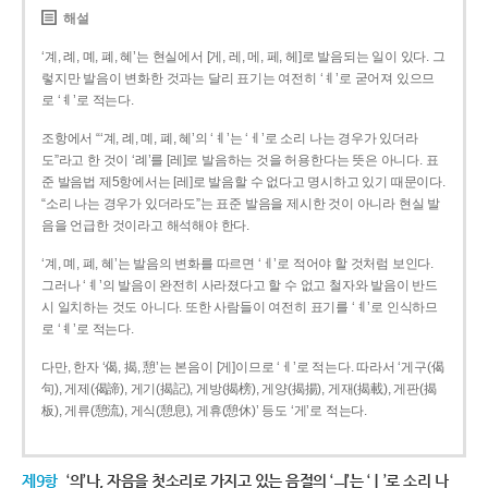
해설
‘계, 례, 몌, 폐, 혜’는 현실에서 [게, 레, 메, 페, 헤]로 발음되는 일이 있다. 그
렇지만 발음이 변화한 것과는 달리 표기는 여전히 ‘ㅖ’로 굳어져 있으므
로 ‘ㅖ’로 적는다.
조항에서 “‘계, 례, 몌, 폐, 혜’의 ‘ㅖ’는 ‘ㅔ’로 소리 나는 경우가 있더라
도”라고 한 것이 ‘례’를 [레]로 발음하는 것을 허용한다는 뜻은 아니다. 표
준 발음법 제5항에서는 [레]로 발음할 수 없다고 명시하고 있기 때문이다.
“소리 나는 경우가 있더라도”는 표준 발음을 제시한 것이 아니라 현실 발
음을 언급한 것이라고 해석해야 한다.
‘계, 몌, 폐, 혜’는 발음의 변화를 따르면 ‘ㅔ’로 적어야 할 것처럼 보인다.
그러나 ‘ㅖ’의 발음이 완전히 사라졌다고 할 수 없고 철자와 발음이 반드
시 일치하는 것도 아니다. 또한 사람들이 여전히 표기를 ‘ㅖ’로 인식하므
로 ‘ㅖ’로 적는다.
다만, 한자 ‘偈, 揭, 憩’는 본음이 [게]이므로 ‘ㅔ’로 적는다. 따라서 ‘게구(偈
句), 게제(偈諦), 게기(揭記), 게방(揭榜), 게양(揭揚), 게재(揭載), 게판(揭
板), 게류(憩流), 게식(憩息), 게휴(憩休)’ 등도 ‘게’로 적는다.
제9항
‘의’나, 자음을 첫소리로 가지고 있는 음절의 ‘ㅢ’는 ‘ㅣ’로 소리 나