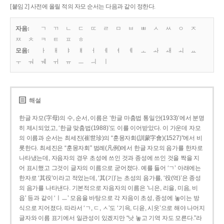
[붙임 2] 사전에 올릴 적의 자모 순서는 다음과 같이 정한다.
자음:
ㄱ
ㄲ
ㄴ
ㄷ
ㄸ
ㄹ
ㅁ
ㅂ
ㅃ
ㅅ
ㅆ
ㅇ
ㅈ
ㅉ
ㅊ
ㅋ
ㅌ
ㅍ
ㅎ
모음:
ㅏ
ㅐ
ㅑ
ㅒ
ㅓ
ㅔ
ㅕ
ㅖ
ㅗ
ㅘ
ㅙ
ㅚ
ㅛ
ㅜ
ㅝ
ㅞ
ㅟ
ㅠ
ㅡ
ㅢ
ㅣ
해설
한글 자모(字母)의 수, 순서, 이름은 ‘한글 마춤법 통일안(1933)’에서 분명
히 제시되었고, ‘한글 맞춤법(1988)’도 이를 이어받았다. 이 가운데 자모
의 이름과 순서는 최세진(崔世珍)의 “훈몽자회(訓蒙字會)(1527)”에서 비
롯한다. 최세진은 “훈몽자회” 범례(凡例)에서 한글 자모의 음가를 한자로
나타냈는데, 자음자의 경우 초성에 쓰인 것과 종성에 쓰인 것을 짝을 지
어 표시했고 그것이 글자의 이름으로 굳어졌다. 예를 들어 ‘ㄱ’ 아래에는
한자로 ‘其役’이라고 적었는데, ‘其(기)’는 초성의 음가를, ‘役(역)’은 종성
의 음가를 나타낸다. 기본적으로 자음자의 이름은 ‘니은, 리을, 미음, 비
읍’ 등과 같이 ‘ㅣㅡ’ 모음을 바탕으로 각 자음이 초성, 종성에 놓이는 방
식으로 지어졌다. 따라서 ‘ㄱ, ㄷ, ㅅ’도 ‘기윽, 디읃, 시읏’으로 해야 나머지
글자와 이름 표기에서 일관성이 있겠지만 “낫 놓고 기역 자도 모른다.”라