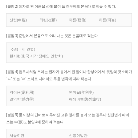
[붙임 2] 외자로 된 이름을 성에 붙여 쓸 경우에도 본음대로 적을 수 있다.
신립(申砬)
최린(崔麟)
채륜(蔡倫)
하륜(河崙)
[붙임 3] 준말에서 본음으로 소리 나는 것은 본음대로 적는다.
국련(국제 연합)
한시련(한국 시각 장애인 연합회)
[붙임 4] 접두사처럼 쓰이는 한자가 붙어서 된 말이나 합성어에서, 뒷말의 첫소리가
‘ㄴ’ 또는 ‘ㄹ’ 소리로 나더라도 두음 법칙에 따라 적는다.
역이용(逆利用)
연이율(年利率)
열역학(熱力學)
해외여행(海外旅行)
[붙임 5] 둘 이상의 단어로 이루어진 고유 명사를 붙여 쓰는 경우나 십진법에 따라
쓰는 수(數)도 붙임 4에 준하여 적는다.
서울여관
신흥이발관