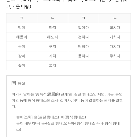
고, ㄴ을 버림.)
ㄱ
ㄴ
ㄱ
ㄴ
맏이
마지
핥이다
할치다
해돋이
해도지
걷히다
거치다
굳이
구지
닫히다
다치다
같이
가치
묻히다
무치다
끝이
끄치
해설
여기서 말하는 ‘종속적(從屬的) 관계’란, 실질 형태소인 체언, 어근, 용언
어간 등에 형식 형태소인 조사, 접미사, 어미 등이 결합하는 관계를 말한
다.
솥이[소치]: 솥(실질 형태소)+이(형식 형태소)
묻히다[무치다]: 묻­-(실질 형태소)+­-히­-(형식 형태소)+-다(형식 형태
소)