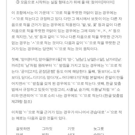
③ 모음으로 시작하는 실질 형태소가 뒤에 올 때: 젖어미[저더미]
이 조항에서는 이 가운데 ‘ㄷ’으로 적을 뚜렷한 까닭이 없는 경우에는
‘ㅅ’으로 적는다고 규정하고 있다. 다만 그 예시에서 보듯이 이는 다른 자
음으로 적을 근거가 없는 경우에도 적용된다. ‘밭, 빚, 꽃’ 등과 같이 다른
자음으로 적을 뚜렷한 까닭이 있는 경우에는 그에 따라 ‘ㅌ, ㅈ, ㅊ’ 등으
로 적지만, ‘낫, 빗’ 등과 같이 ‘ㄷ’이나 다른 자음으로 적을 뚜렷한 근거가
없는 경우는 ‘ㅅ’으로 적는 것이다. 다음과 같이 ‘ㄷ’으로 적을 뚜렷한 근
거가 있는 경우에는 당연히 ‘ㄷ’으로 적는 것이 원칙이다.
첫째, ‘맏이[마지], 맏아들[마다들]’의 ‘맏-’, ‘낟[낟ː], 낟알[나ː달], 낟가리[낟ː
까리]’의 ‘낟’처럼 원래부터 ‘ㄷ’ 받침을 가지고 있는 경우에는 ‘ㄷ’으로 적
는다. ‘곧이[고지], 곧장[곧짱]’ 등도 이에 해당한다. 둘째, ‘돋보다(←도두
보다), 딛다(←디디다), 얻다가(←어디에다가)’처럼 본말에서 준말이 만들
어지면서 ‘ㄷ’ 받침을 갖게 된 경우에도 ‘ㄷ’으로 적는다. 셋째, 한글 맞춤
법에서 규정하고 있듯이 ‘반짇고리, 사흗날, 숟가락, 이튿날’처럼 ‘ㄹ’ 소
리와 연관되어 ‘ㄷ’으로 소리 나는 경우에도 ‘ㄷ’으로 적는다.(한글 맞춤법
제29항 참조)
이처럼 ‘ㄷ’으로 적을 근거가 있는 경우가 아니어서 관습대로 ‘ㅅ’으로 적
는 예로는 다음과 같은 것들이 있다.
걸핏하면
그까짓
기껏
놋그릇
덧셈
빗장
삿대
숫접다