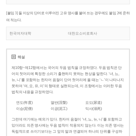
[붙임 3] 둘 이상의 단어로 이루어진 고유 명사를 붙여 쓰는 경우에도 붙임 2에 준하
여 적는다.
한국여자대학
대한요소비료회사
해설
제10항~제12항에서는 국어의 두음 법칙을 규정하였다. 두음 법칙은 단
어의 첫머리에 특정한 소리가 출현하지 못하는 현상을 말한다. ‘녀, 뇨,
뉴, 니’를 포함하는 한자어 음절이 단어 첫머리에 올 때는 ‘ㄴ’이 나타나지
못하여 ‘여, 요, 유, 이’의 형태로 실현되는데, 이 조항에서는 이러한 두음
법칙의 내용을 규정하였다.
연도(年度)
열반(涅槃)
요도(尿道)
이승(尼僧)
이공(泥工)
익사(溺死)
그런데 여기에는 예외가 있다. 한자어 음절이 ‘녀, 뇨, 뉴, 니’를 포함하고
있더라도 의존 명사에는 두음 법칙이 적용되지 않는다. 이는 의존 명사는
독립적으로 쓰이기보다는 그 앞의 말과 연결되어 하나의 단위를 구성하