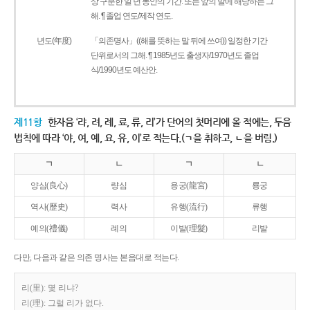
상 구분한 일 년 동안의 기간. 또는 앞의 말에 해당하는 그
해. ¶ 졸업 연도/제작 연도.
년도(年度)
「의존명사」((해를 뜻하는 말 뒤에 쓰여)) 일정한 기간
단위로서의 그해. ¶ 1985년도 출생자/1970년도 졸업
식/1990년도 예산안.
제11항
한자음 ‘랴, 려, 례, 료, 류, 리’가 단어의 첫머리에 올 적에는, 두음
법칙에 따라 ‘야, 여, 예, 요, 유, 이’로 적는다.(ㄱ을 취하고, ㄴ을 버림.)
ㄱ
ㄴ
ㄱ
ㄴ
양심(良心)
량심
용궁(龍宮)
룡궁
역사(歷史)
력사
유행(流行)
류행
예의(禮儀)
례의
이발(理髮)
리발
다만, 다음과 같은 의존 명사는 본음대로 적는다.
리(里): 몇 리냐?
리(理): 그럴 리가 없다.