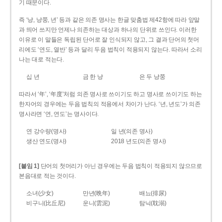
기 때문이다.
즉 ‘냥, 냥쭝, 년’ 등과 같은 의존 명사는 한글 맞춤법 제42항에 따라 앞말
과 띄어 쓰지만 언제나 의존하는 대상과 하나의 단위로 쓰인다. 이러한
이유로 이 말들은 독립된 단어로 잘 인식되지 않고, 그 결과 단어의 첫머
리에도 ‘연도, 열반’ 등과 달리 두음 법칙이 적용되지 않는다. 따라서 소리
나는 대로 적는다.
십 년
금 한 냥
은 두 냥쭝
따라서 ‘年’, ‘年度’처럼 의존 명사로 쓰이기도 하고 명사로 쓰이기도 하는
한자어의 경우에는 두음 법칙의 적용에서 차이가 난다. ‘년, 년도’가 의존
명사라면 ‘연, 연도’는 명사이다.
연 강수량(명사)
일 년(의존 명사)
생산 연도(명사)
2018 년도(의존 명사)
[붙임 1]
단어의 첫머리가 아닌 경우에는 두음 법칙이 적용되지 않으므로
본음대로 적는 것이다.
소녀(少女)
만년(晩年)
배뇨(排尿)
비구니(比丘尼)
운니(雲泥)
탐닉(耽溺)