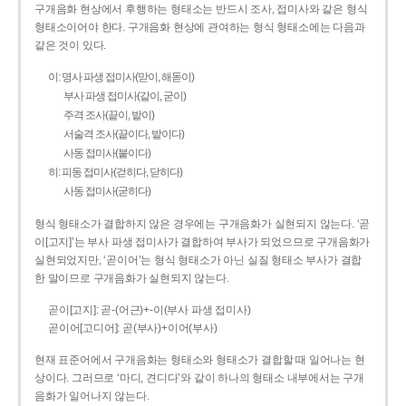
구개음화 현상에서 후행하는 형태소는 반드시 조사, 접미사와 같은 형식
형태소이어야 한다. 구개음화 현상에 관여하는 형식 형태소에는 다음과
같은 것이 있다.
이: 명사 파생 접미사(맏이, 해돋이)
부사 파생 접미사(같이, 굳이)
주격 조사(끝이, 밭이)
서술격 조사(끝이다, 밭이다)
사동 접미사(붙이다)
히: 피동 접미사(걷히다, 닫히다)
사동 접미사(굳히다)
형식 형태소가 결합하지 않은 경우에는 구개음화가 실현되지 않는다. ‘곧
이[고지]’는 부사 파생 접미사가 결합하여 부사가 되었으므로 구개음화가
실현되었지만, ‘곧이어’는 형식 형태소가 아닌 실질 형태소 부사가 결합
한 말이므로 구개음화가 실현되지 않는다.
곧이[고지]: 곧-­(어근)+­-이(부사 파생 접미사)
곧이어[고디어]: 곧(부사)+이어(부사)
현재 표준어에서 구개음화는 형태소와 형태소가 결합할 때 일어나는 현
상이다. 그러므로 ‘마디, 견디다’와 같이 하나의 형태소 내부에서는 구개
음화가 일어나지 않는다.