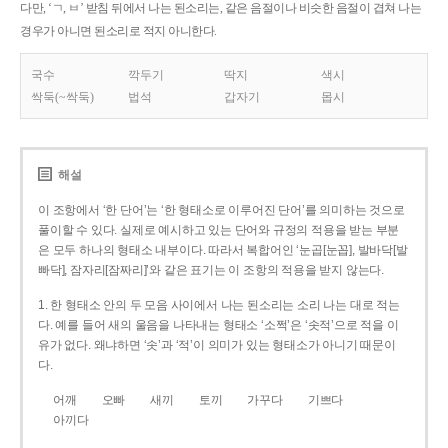
다만, ‘ㄱ, ㅂ’ 받침 뒤에서 나는 된소리는, 같은 음절이나 비슷한 음절이 겹쳐 나는
경우가 아니면 된소리로 적지 아니한다.
국수
깍두기
딱지
색시
싹둑(~싹둑)
법석
갑자기
몹시
해설
이 조항에서 ‘한 단어’는 ‘한 형태소로 이루어진 단어’를 의미하는 것으로
풀이할 수 있다. 실제로 예시하고 있는 단어와 규정의 적용을 받는 부분
은 모두 하나의 형태소 내부이다. 따라서 복합어인 ‘눈곱[눈꼽], 발바닥[발
빠닥], 잠자리[잠짜리]’와 같은 표기는 이 조항의 적용을 받지 않는다.
1. 한 형태소 안의 두 모음 사이에서 나는 된소리는 소리 나는 대로 적는
다. 예를 들어 새의 울음을 나타내는 형태소 ‘소쩍’은 ‘솟적’으로 적을 이
유가 없다. 왜냐하면 ‘솟’과 ‘적’이 의미가 있는 형태소가 아니기 때문이
다.
어깨
오빠
새끼
토끼
가꾸다
기쁘다
아끼다