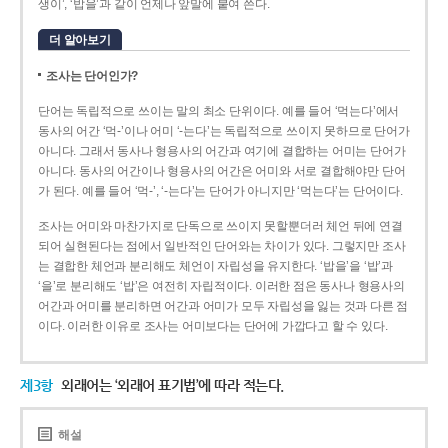
생이’, ‘밥을’과 같이 언제나 앞말에 붙여 쓴다.
더 알아보기
조사는 단어인가?
단어는 독립적으로 쓰이는 말의 최소 단위이다. 예를 들어 ‘먹는다’에서
동사의 어간 ‘먹-­’이나 어미 ‘­-는다’는 독립적으로 쓰이지 못하므로 단어가
아니다. 그래서 동사나 형용사의 어간과 여기에 결합하는 어미는 단어가
아니다. 동사의 어간이나 형용사의 어간은 어미와 서로 결합해야만 단어
가 된다. 예를 들어 ‘먹-’, ‘-는다’는 단어가 아니지만 ‘먹는다’는 단어이다.
조사는 어미와 마찬가지로 단독으로 쓰이지 못할뿐더러 체언 뒤에 연결
되어 실현된다는 점에서 일반적인 단어와는 차이가 있다. 그렇지만 조사
는 결합한 체언과 분리해도 체언이 자립성을 유지한다. ‘밥을’을 ‘밥’과
‘을’로 분리해도 ‘밥’은 여전히 자립적이다. 이러한 점은 동사나 형용사의
어간과 어미를 분리하면 어간과 어미가 모두 자립성을 잃는 것과 다른 점
이다. 이러한 이유로 조사는 어미보다는 단어에 가깝다고 할 수 있다.
제3항
외래어는 ‘외래어 표기법’에 따라 적는다.
해설