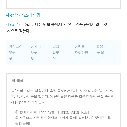
제3절 'ㄷ' 소리 받침
제7항
‘ㄷ’ 소리로 나는 받침 중에서 ‘ㄷ’으로 적을 근거가 없는 것은
‘ㅅ’으로 적는다.
덧저고리
돗자리
엇셈
웃어른
핫옷
무릇
사뭇
얼핏
자칫하면
뭇[衆]
옛
첫
헛
해설
‘ㄷ’ 소리로 나는 받침이란, 음절 종성에서 [ㄷ]으로 소리 나는 ‘ㄷ, ㅅ, ㅆ,
ㅈ, ㅊ, ㅌ, ㅎ’ 등을 말한다. 이 받침들은 다음과 같은 경우에 음절 종성에
서 [ㄷ]으로 소리가 난다.
① 형태소가 뒤에 오지 않을 때: 밭[받], 빚[빋], 꽃[꼳]
② 자음으로 시작하는 형태소가 뒤에 올 때: 밭과[받꽈], 젖다[젇따],
꽃병[꼳뼝]