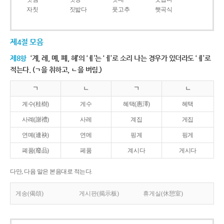
자칫
짓밟다
풋고추
햇곡식
제4절 모음
제8항
‘계, 례, 몌, 폐, 혜’의 ‘ㅖ’는 ‘ㅔ’로 소리 나는 경우가 있더라도 ‘ㅖ’로
적는다. (ㄱ을 취하고, ㄴ을 버림.)
ㄱ
ㄴ
ㄱ
ㄴ
계수(桂樹)
게수
혜택(惠澤)
헤택
사례(謝禮)
사레
계집
게집
연몌(連袂)
연메
핑계
핑게
폐품(廢品)
페품
계시다
게시다
다만, 다음 말은 본음대로 적는다.
게송(偈頌)
게시판(揭示板)
휴게실(休憩室)