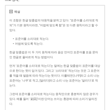
해설
이 조항은 한글 맞춤법의 대원칙을 밝히고 있다. “표준어를 소리대로 적
되”가 기본 원칙이라면, “어법에 맞도록 함”은 또 다른 원칙이라고 할 수
있다.
표준어를 소리대로 적는다.
어법에 맞도록 적는다.
한글 맞춤법은 이 두 가지 원칙에 따라 음성 언어인 표준어를 표음 문자
인 한글로 올바르게 적는 방법이다.
먼저 ‘표준어를 소리대로 적는다’는 말에는 한글 맞춤법이 표준어를 대상
으로 한다는 뜻이 담겨 있다. 그리고 ‘소리대로’ 적는다는 것은 그 표준어
를 적을 때 발음에 따라 적는다는 뜻이다. 이를테면 [나무]라고 소리 나는
표준어는 ‘나무’로 적고, [달리다]라고 소리 나는 표준어는 ‘달리다’로 적
는다.
그런데 표준어를 소리대로 적는다는 원칙만으로 충분하지 않은 경우가
있다. 예를 들어 ‘꽃[花]’이란 단어는 쓰이는 환경에 따라 소리가 달라진
다.