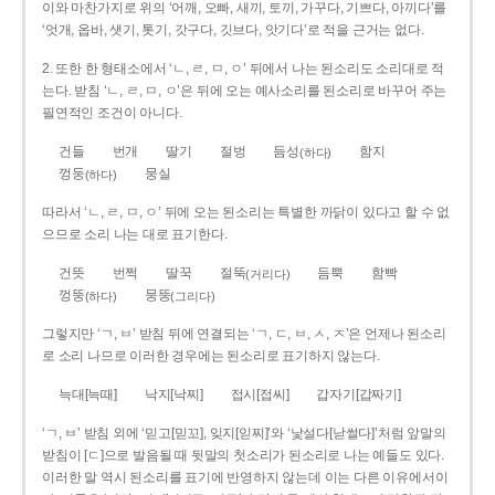
이와 마찬가지로 위의 ‘어깨, 오빠, 새끼, 토끼, 가꾸다, 기쁘다, 아끼다’를
‘엇개, 옵바, 샛기, 톳기, 갓구다, 깃브다, 앗기다’로 적을 근거는 없다.
2. 또한 한 형태소에서 ‘ㄴ, ㄹ, ㅁ, ㅇ’ 뒤에서 나는 된소리도 소리대로 적
는다. 받침 ‘ㄴ, ㄹ, ㅁ, ㅇ’은 뒤에 오는 예사소리를 된소리로 바꾸어 주는
필연적인 조건이 아니다.
건들
번개
딸기
절벙
듬성
함지
(하다)
껑둥
뭉실
(하다)
따라서 ‘ㄴ, ㄹ, ㅁ, ㅇ’ 뒤에 오는 된소리는 특별한 까닭이 있다고 할 수 없
으므로 소리 나는 대로 표기한다.
건뜻
번쩍
딸꾹
절뚝
듬뿍
함빡
(거리다)
껑뚱
뭉뚱
(하다)
(그리다)
그렇지만 ‘ㄱ, ㅂ’ 받침 뒤에 연결되는 ‘ㄱ, ㄷ, ㅂ, ㅅ, ㅈ’은 언제나 된소리
로 소리 나므로 이러한 경우에는 된소리로 표기하지 않는다.
늑대[늑때]
낙지[낙찌]
접시[접씨]
갑자기[갑짜기]
‘ㄱ, ㅂ’ 받침 외에 ‘믿고[믿꼬], 잊지[읻찌]’와 ‘낯설다[낟썰다]’처럼 앞말의
받침이 [ㄷ]으로 발음될 때 뒷말의 첫소리가 된소리로 나는 예들도 있다.
이러한 말 역시 된소리를 표기에 반영하지 않는데 이는 다른 이유에서이