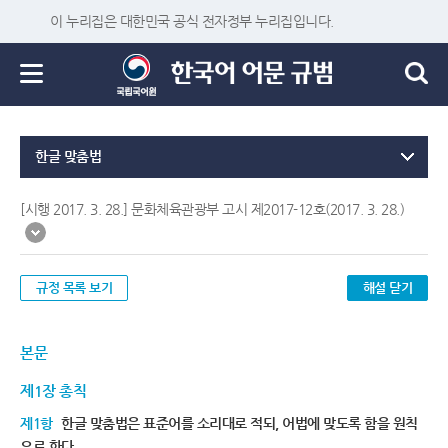
이 누리집은 대한민국 공식 전자정부 누리집입니다.
한글 맞춤법
[시행 2017. 3. 28.] 문화체육관광부 고시 제2017-12호(2017. 3. 28.)
규정 목록 보기
해설 닫기
본문
제1장 총칙
제1항
한글 맞춤법은 표준어를 소리대로 적되, 어법에 맞도록 함을 원칙
으로 한다.