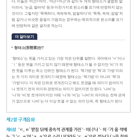
다. 이들은 ‘어간+어미’, ‘어근+어근’과 같이 두 개의 형태소가 결합된 말
이라서, ‘눈곱, 발바닥’ 등과 마찬가지로 된소리를 표기에 반영하지 않는
것이다. 그렇지만 ‘똑똑하다, 쓱싹쓱싹, 쌉쌀하다’의 ‘똑똑, 쓱싹, 쌉쌀’처
럼 같거나 비슷한 음절이 거듭되는 경우에는 예외적으로 된소리를 표기
에 반영하여 같은 글자로 적는다.
더 알아보기
형태소(形態素)란?
‘형태소’는 뜻을 가지고 있는 가장 작은 단위를 말한다. 국어에서 ‘ㅂ’이나
‘ㅣ’ 등은 뜻을 가지고 있지 않기 때문에 형태소가 될 수 없지만 ‘비’가 되
면 뜻을 이루는 최소 단위인 형태소가 된다. ‘책가방’은 ‘책’과 ‘가방’이라
는 두 가지 의미로 쪼개지기 때문에 형태소는 ‘책가방’이 아니라 ‘책’과
‘가방’이다. 더 작은 단위로 쪼개진다고 해도 쪼갰을 때 의미가 없어지거
나 쪼개기 전의 의미와 관련되는 의미가 없어지면 안 된다. ‘나비’는
‘나’와 ‘비’로 쪼개어지지만 이때 ‘나’와 ‘비’는 ‘나비’의 의미와는 전혀 관계
가 없으므로 ‘나비’는 더 이상 쪼갤 수 없는 의미 단위, 즉 형태소가 된다.
제2절 구개음화
제6항
‘ㄷ, ㅌ’ 받침 뒤에 종속적 관계를 가진 ‘- 이(-)’나 ‘- 히 -’가 올 적에
는 그 ‘ㄷ, ㅌ’이 ‘ㅈ, ㅊ’으로 소리 나더라도 ‘ㄷ, ㅌ’으로 적는다.(ㄱ을 취하