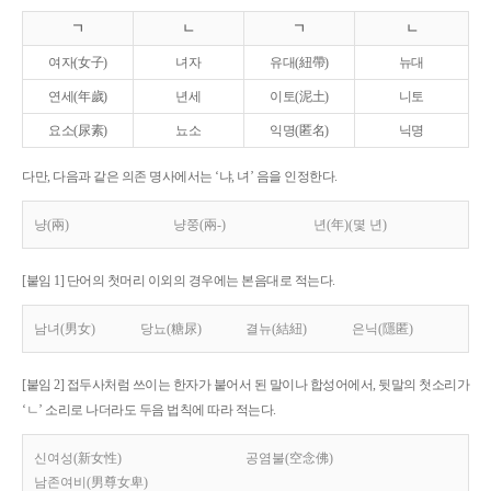
ㄱ
ㄴ
ㄱ
ㄴ
여자(女子)
녀자
유대(紐帶)
뉴대
연세(年歲)
년세
이토(泥土)
니토
요소(尿素)
뇨소
익명(匿名)
닉명
다만, 다음과 같은 의존 명사에서는 ‘냐, 녀’ 음을 인정한다.
냥(兩)
냥쭝(兩-)
년(年)(몇 년)
[붙임 1] 단어의 첫머리 이외의 경우에는 본음대로 적는다.
남녀(男女)
당뇨(糖尿)
결뉴(結紐)
은닉(隱匿)
[붙임 2] 접두사처럼 쓰이는 한자가 붙어서 된 말이나 합성어에서, 뒷말의 첫소리가
‘ㄴ’ 소리로 나더라도 두음 법칙에 따라 적는다.
신여성(新女性)
공염불(空念佛)
남존여비(男尊女卑)