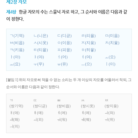
제2장 자모
제4항
한글 자모의 수는 스물넉 자로 하고, 그 순서와 이름은 다음과 같
이 정한다.
ㄱ(기역)
ㄴ(니은)
ㄷ(디귿)
ㄹ(리을)
ㅁ(미음)
ㅂ(비읍)
ㅅ(시옷)
ㅇ(이응)
ㅈ(지읒)
ㅊ(치읓)
ㅋ(키읔)
ㅌ(티읕)
ㅍ(피읖)
ㅎ(히읗)
ㅏ(아)
ㅑ(야)
ㅓ(어)
ㅕ(여)
ㅗ(오)
ㅛ(요)
ㅜ(우)
ㅠ(유)
ㅡ(으)
ㅣ(이)
[붙임 1] 위의 자모로써 적을 수 없는 소리는 두 개 이상의 자모를 어울러서 적되, 그
순서와 이름은 다음과 같이 정한다.
ㄲ
ㄸ
ㅃ
ㅆ
ㅉ
(쌍기역)
(쌍디귿)
(쌍비읍)
(쌍시옷)
(쌍지읒)
ㅐ(애)
ㅒ(얘)
ㅔ(에)
ㅖ(예)
ㅘ(와)
ㅙ(왜)
ㅚ(외)
ㅝ(워)
ㅞ(웨)
ㅟ(위)
ㅢ(의)