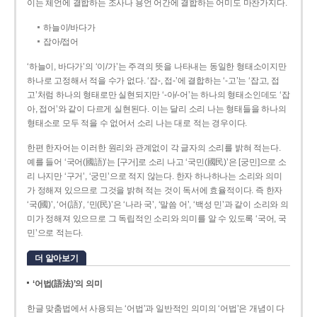
이는 체언에 결합하는 조사나 용언 어간에 결합하는 어미도 마찬가지다.
하늘이/바다가
잡아/접어
‘하늘이, 바다가’의 ‘이/가’는 주격의 뜻을 나타내는 동일한 형태소이지만
하나로 고정해서 적을 수가 없다. ‘잡-, 접-’에 결합하는 ‘-고’는 ‘잡고, 접
고’처럼 하나의 형태로만 실현되지만 ‘-아/-어’는 하나의 형태소인데도 ‘잡
아, 접어’와 같이 다르게 실현된다. 이는 달리 소리 나는 형태들을 하나의
형태소로 모두 적을 수 없어서 소리 나는 대로 적는 경우이다.
한편 한자어는 이러한 원리와 관계없이 각 글자의 소리를 밝혀 적는다.
예를 들어 ‘국어(國語)’는 [구거]로 소리 나고 ‘국민(國民)’은 [궁민]으로 소
리 나지만 ‘구거’, ‘궁민’으로 적지 않는다. 한자 하나하나는 소리와 의미
가 정해져 있으므로 그것을 밝혀 적는 것이 독서에 효율적이다. 즉 한자
‘국(國)’, ‘어(語)’, ‘민(民)’은 ‘나라 국’, ‘말씀 어’, ‘백성 민’과 같이 소리와 의
미가 정해져 있으므로 그 독립적인 소리와 의미를 알 수 있도록 ‘국어, 국
민’으로 적는다.
더 알아보기
‘어법(語法)’의 의미
한글 맞춤법에서 사용되는 ‘어법’과 일반적인 의미의 ‘어법’은 개념이 다