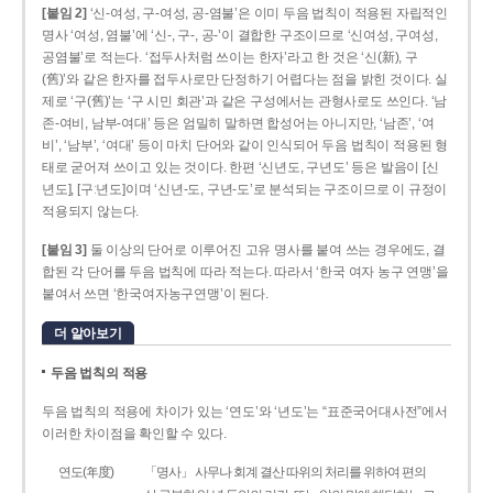
[붙임 2]
‘신-여성, 구-여성, 공-염불’은 이미 두음 법칙이 적용된 자립적인
명사 ‘여성, 염불’에 ‘신-, 구-, 공-’이 결합한 구조이므로 ‘신여성, 구여성,
공염불’로 적는다. ‘접두사처럼 쓰이는 한자’라고 한 것은 ‘신(新), 구
(舊)’와 같은 한자를 접두사로만 단정하기 어렵다는 점을 밝힌 것이다. 실
제로 ‘구(舊)’는 ‘구 시민 회관’과 같은 구성에서는 관형사로도 쓰인다. ‘남
존­-여비, 남부-­여대’ 등은 엄밀히 말하면 합성어는 아니지만, ‘남존’, ‘여
비’, ‘남부’, ‘여대’ 등이 마치 단어와 같이 인식되어 두음 법칙이 적용된 형
태로 굳어져 쓰이고 있는 것이다. 한편 ‘신년도, 구년도’ 등은 발음이 [신
년도], [구ː년도]이며 ‘신년­-도, 구년-­도’로 분석되는 구조이므로 이 규정이
적용되지 않는다.
[붙임 3]
둘 이상의 단어로 이루어진 고유 명사를 붙여 쓰는 경우에도, 결
합된 각 단어를 두음 법칙에 따라 적는다. 따라서 ‘한국 여자 농구 연맹’을
붙여서 쓰면 ‘한국여자농구연맹’이 된다.
더 알아보기
두음 법칙의 적용
두음 법칙의 적용에 차이가 있는 ‘연도’와 ‘년도’는 “표준국어대사전”에서
이러한 차이점을 확인할 수 있다.
연도(年度)
「명사」 사무나 회계 결산 따위의 처리를 위하여 편의