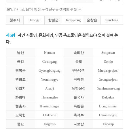
[붙임] ‘시, 군, 읍’의 행정 구역 단위는 생략할 수 있다.
청주시
Cheongju
함평군
Hampyeong
순창읍
Sunchang
제6항
자연 지물명, 문화재명, 인공 축조물명은 붙임표(-) 없이 붙여 쓴
다.
남산
Namsan
속리산
Songnisan
금강
Geumgang
독도
Dokdo
경복궁
Gyeongbokgung
무량수전
Muryangsujeon
연화교
Yeonhwagyo
극락전
Geungnakjeon
안압지
Anapji
남한산성
Namhansanseong
화랑대
Hwarangdae
불국사
Bulguksa
현충사
Hyeonchungsa
독립문
Dongnimmun
오죽헌
Ojukheon
촉석루
Chokseongnu
종묘
Jongmyo
다보탑
Dabotap