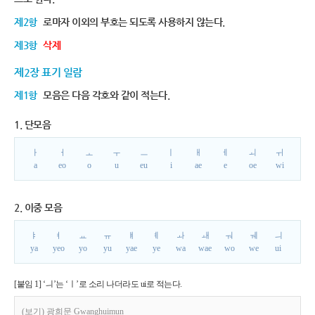
제2항
로마자 이외의 부호는 되도록 사용하지 않는다.
제3항
삭제
제2장 표기 일람
제1항
모음은 다음 각호와 같이 적는다.
1. 단모음
ㅏ
ㅓ
ㅗ
ㅜ
ㅡ
ㅣ
ㅐ
ㅔ
ㅚ
ㅟ
a
eo
o
u
eu
i
ae
e
oe
wi
2. 이중 모음
ㅑ
ㅕ
ㅛ
ㅠ
ㅒ
ㅖ
ㅘ
ㅙ
ㅝ
ㅞ
ㅢ
ya
yeo
yo
yu
yae
ye
wa
wae
wo
we
ui
[붙임 1] ‘ㅢ’는 ‘ㅣ’로 소리 나더라도 ui로 적는다.
(보기) 광희문 Gwanghuimun