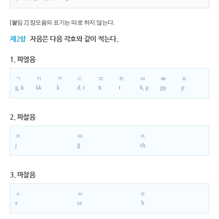
[붙임 2] 장모음의 표기는 따로 하지 않는다.
제2항
자음은 다음 각호와 같이 적는다.
1. 파열음
ㄱ
ㄲ
ㅋ
ㄷ
ㄸ
ㅌ
ㅂ
ㅃ
ㅍ
g, k
kk
k
d, t
tt
t
b, p
pp
p
2. 파찰음
ㅈ
ㅉ
ㅊ
j
jj
ch
3. 마찰음
ㅅ
ㅆ
ㅎ
s
ss
h