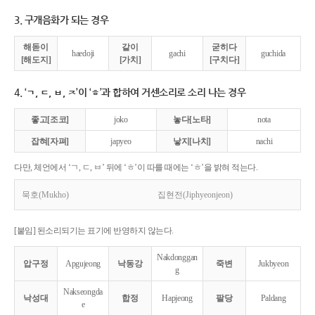
3. 구개음화가 되는 경우
해돋이
같이
굳히다
haedoji
gachi
guchida
[해도지]
[가치]
[구치다]
4. ‘ㄱ, ㄷ, ㅂ, ㅈ’이 ‘ㅎ’과 합하여 거센소리로 소리 나는 경우
좋고[조코]
joko
놓다[노타]
nota
잡혀[자펴]
japyeo
낳지[나치]
nachi
다만, 체언에서 ‘ㄱ, ㄷ, ㅂ’ 뒤에 ‘ㅎ’이 따를 때에는 ‘ㅎ’을 밝혀 적는다.
묵호(Mukho)
집현전(Jiphyeonjeon)
[붙임] 된소리되기는 표기에 반영하지 않는다.
Nakdonggan
압구정
Apgujeong
낙동강
죽변
Jukbyeon
g
Nakseongda
낙성대
합정
Hapjeong
팔당
Paldang
e