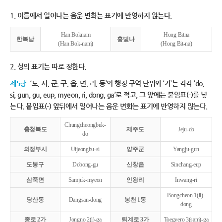
1. 이름에서 일어나는 음운 변화는 표기에 반영하지 않는다.
Han Boknam
Hong Bitna
한복남
홍빛나
(Han Bok-nam)
(Hong Bit-na)
2. 성의 표기는 따로 정한다.
제5항
‘도, 시, 군, 구, 읍, 면, 리, 동’의 행정 구역 단위와 ‘가’는 각각 ‘do,
si, gun, gu, eup, myeon, ri, dong, ga’로 적고, 그 앞에는 붙임표(-)를 넣
는다. 붙임표(-) 앞뒤에서 일어나는 음운 변화는 표기에 반영하지 않는다.
Chungcheongbuk-
충청북도
제주도
Jeju-do
do
의정부시
Uijeongbu-si
양주군
Yangju-gun
도봉구
Dobong-gu
신창읍
Sinchang-eup
삼죽면
Samjuk-myeon
인왕리
Inwang-ri
Bongcheon 1(il)-
당산동
Dangsan-dong
봉천 1동
dong
종로 2가
Jongno 2(i)-ga
퇴계로 3가
Toegyero 3(sam)-ga