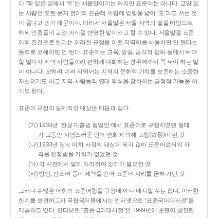
다.”와 같은 말에서 ‘두’는 서울말이기는 하지만 표준어는 아니다. 교양 있
는 사람은 오랜 문자 언어의 관습적 쓰임에 영향을 받아 ‘도’라고 쓰는 것
이 옳다고 믿기 때문이다. 따라서 서울말은 서울 지역의 말을 바탕으로
하되 언중들의 교양 의식을 반영한 말이라고 할 수 있다. 서울말을 표준
어의 조건으로 한다는 이러한 규정을 어떤 지역어를 사용하면 안 된다는
뜻으로 오해하면 안 된다. 표준어는 교육, 방송, 공식적 담화 등에서 써야
할 말이지 지역 사람들끼리 편하게 대화하는 경우에까지 꼭 써야 하는 말
이 아니다. 오히려 여러 지역어는 지역의 문화적 가치를 보존하는 소중한
자산이기도 하고 지역 사람들의 연대 의식을 강화하는 긍정적 기능을 하
기도 한다.
표준어 규정의 실제적인 대상은 다음과 같다.
(가) 1933년 ‘한글 마춤법 통일안’에서 표준어로 규정하였던 형태
가 그동안 자연스러운 언어 변화에 의해 고형(古形)이 된 것
(나) 1933년 당시 미처 사정의 대상이 되지 않아 표준어로서의 자
격을 인정받을 기회가 없었던 것
(다) 각 사전에서 달리 처리하여 정리가 필요한 것
(라) 방언, 신조어 등이 세력을 얻어 표준어 자리를 굳혀 가던 것
그러나 수많은 어휘의 표준어형을 규정에서 다 예시할 수는 없다. 이러한
한계를 보완하고자 국립국어원에서는 인터넷으로 “표준국어대사전”을
제공하고 있다. 인터넷판 “표준국어대사전”은 1999년에 초판이 발간된