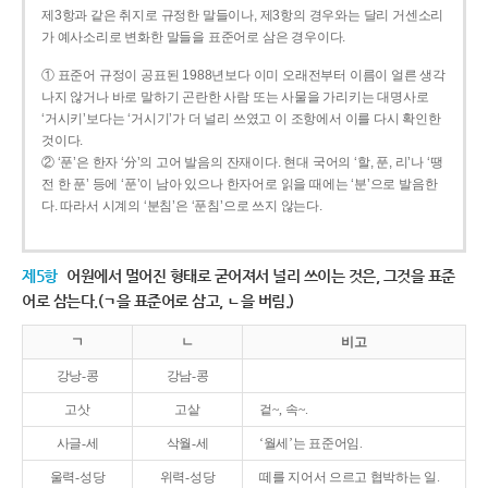
제3항과 같은 취지로 규정한 말들이나, 제3항의 경우와는 달리 거센소리
가 예사소리로 변화한 말들을 표준어로 삼은 경우이다.
① 표준어 규정이 공표된 1988년보다 이미 오래전부터 이름이 얼른 생각
나지 않거나 바로 말하기 곤란한 사람 또는 사물을 가리키는 대명사로
‘거시키’보다는 ‘거시기’가 더 널리 쓰였고 이 조항에서 이를 다시 확인한
것이다.
② ‘푼’은 한자 ‘分’의 고어 발음의 잔재이다. 현대 국어의 ‘할, 푼, 리’나 ‘땡
전 한 푼’ 등에 ‘푼’이 남아 있으나 한자어로 읽을 때에는 ‘분’으로 발음한
다. 따라서 시계의 ‘분침’은 ‘푼침’으로 쓰지 않는다.
제5항
어원에서 멀어진 형태로 굳어져서 널리 쓰이는 것은, 그것을 표준
어로 삼는다.(ㄱ을 표준어로 삼고, ㄴ을 버림.)
ㄱ
ㄴ
비고
강낭-콩
강남-콩
고삿
고샅
겉~, 속~.
사글-세
삭월-세
‘월세’는 표준어임.
울력-성당
위력-성당
떼를 지어서 으르고 협박하는 일.