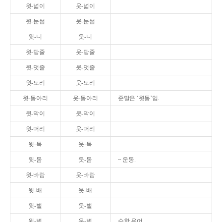
윗-넓이
웃-넓이
윗-눈썹
웃-눈썹
윗-니
웃-니
윗-당줄
웃-당줄
윗-덧줄
웃-덧줄
윗-도리
웃-도리
윗-동아리
웃-동아리
준말은 ‘윗동’임.
윗-막이
웃-막이
윗-머리
웃-머리
윗-목
웃-목
윗-몸
웃-몸
~ 운동.
윗-바람
웃-바람
윗-배
웃-배
윗-벌
웃-벌
윗-변
웃-변
수학 용어.