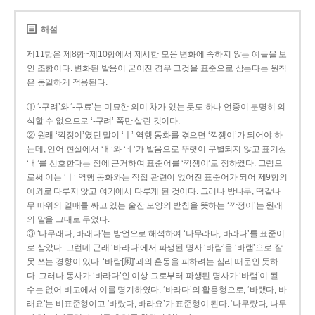
해설
제11항은 제8항~제10항에서 제시한 모음 변화에 속하지 않는 예들을 보
인 조항이다. 변화된 발음이 굳어진 경우 그것을 표준으로 삼는다는 원칙
은 동일하게 적용된다.
① ‘-구려’와 ‘-구료’는 미묘한 의미 차가 있는 듯도 하나 언중이 분명히 의
식할 수 없으므로 ‘-구려’ 쪽만 살린 것이다.
② 원래 ‘깍정이’였던 말이 ‘ㅣ’ 역행 동화를 겪으면 ‘깍젱이’가 되어야 하
는데, 언어 현실에서 ‘ㅐ’와 ‘ㅔ’가 발음으로 뚜렷이 구별되지 않고 표기상
‘ㅐ’를 선호한다는 점에 근거하여 표준어를 ‘깍쟁이’로 정하였다. 그럼으
로써 이는 ‘ㅣ’ 역행 동화와는 직접 관련이 없어진 표준어가 되어 제9항의
예외로 다루지 않고 여기에서 다루게 된 것이다. 그러나 밤나무, 떡갈나
무 따위의 열매를 싸고 있는 술잔 모양의 받침을 뜻하는 ‘깍정이’는 원래
의 말을 그대로 두었다.
③ ‘나무래다, 바래다’는 방언으로 해석하여 ‘나무라다, 바라다’를 표준어
로 삼았다. 그런데 근래 ‘바라다’에서 파생된 명사 ‘바람’을 ‘바램’으로 잘
못 쓰는 경향이 있다. ‘바람[風]’과의 혼동을 피하려는 심리 때문인 듯하
다. 그러나 동사가 ‘바라다’인 이상 그로부터 파생된 명사가 ‘바램’이 될
수는 없어 비고에서 이를 명기하였다. ‘바라다’의 활용형으로, ‘바랬다, 바
래요’는 비표준형이고 ‘바랐다, 바라요’가 표준형이 된다. ‘나무랐다, 나무