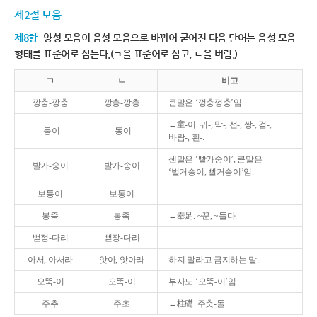
제2절 모음
제8항
양성 모음이 음성 모음으로 바뀌어 굳어진 다음 단어는 음성 모음
형태를 표준어로 삼는다.(ㄱ을 표준어로 삼고, ㄴ을 버림.)
ㄱ
ㄴ
비고
깡충-깡충
깡총-깡총
큰말은 ‘껑충껑충’임.
←童-이. 귀-, 막-, 선-, 쌍-, 검-,
-둥이
-동이
바람-, 흰-.
센말은 ‘빨가숭이’, 큰말은
발가-숭이
발가-송이
‘벌거숭이, 뻘거숭이’임.
보퉁이
보통이
봉죽
봉족
←奉足. ~꾼, ~들다.
뻗정-다리
뻗장-다리
아서, 아서라
앗아, 앗아라
하지 말라고 금지하는 말.
오뚝-이
오똑-이
부사도 ‘오뚝-이’임.
주추
주초
←柱礎. 주춧-돌.