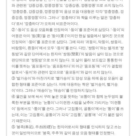
와 관련된 ‘강중강중, 깡쭝깡쭝’도 ‘강종강종, 깡쫑깡쫑’으로 쓰지 않는다.
‘깡충깡충, 강중강중, 깡쭝깡쭝’의 음성 모음 대응형은 각각 ‘껑충껑충, 겅
중겅중, 껑쭝껑쭝’이다. 그러나 ‘ 껑충하다’와 짝을 이루는 말은 ‘깡총하
다’로서 ‘깡충하다’가 오히려 비표준어이다.
② ‘-동이’도 음성 모음화를 인정하여 ‘-둥이’를 표준어로 삼았다. ‘-둥이’의
어원은 아이 ‘동(童)’을 쓴 ‘동이(童-)’이지만 현실 발음에서 멀어진 것으로
인정되어 ‘-둥이’를 표준으로 삼았다. 그에 따라 ‘귀둥이, 막둥이, 쌍둥이,
바람둥이, 흰둥이’에서 모두 ‘-둥이’를 쓴다. 다만, ‘쌍둥이’와는 별개로 ‘쌍
동밤’과 같은 단어에서는 한자어 ‘쌍동(雙童)’의 발음이 살아 있는 것으로
판단되므로 ‘쌍둥밤’으로 쓰지 않는다. 또 살이 올라 보드랍고 통통한 아
이를 뜻하는 ‘옴포동이’는 ‘옴포동하다’의 어근 ‘옴포동’에 ‘-이’가 결합된
말로서 ‘-둥이’와 관련이 없으므로 ‘옴포둥이’와 같이 쓰지 않는다.
③ ‘발가숭이’와 마찬가지로 ‘빨가숭이’도 양성 모음 뒤에 음성 모음이 결
합한 형태를 표준어로 삼는다. 이에 대응하는 짝은 ‘벌거숭이, 뻘거숭
이’이다. 그러나 ‘애송이’는 ‘애숭이’를 인정하지 않는다.
④ 물건을 보에 싸서 꾸려 놓은 것을 뜻하는 ‘보퉁이’와 함께 눈두덩의 불
룩한 부분을 뜻하는 ‘눈퉁이’나 미련한 사람을 낮추어 가리키는 ‘미련퉁
이’ 등에서도 ‘-퉁이’를 쓴다. 그러나 ‘고집통이, 골통이’에서는 ‘통이’를 쓰
는데, 이는 ‘고집통이, 골통이’가 각각 ‘고집통’, ‘골통’에 ‘-이’가 붙은 말이
기 때문이다.
⑤ ‘봉족(奉足), 주초(柱礎)’는 한자어로서의 형태를 인식하지 않고 쓰는
것이 일반적이므로 ‘봉죽, 주추’와 같이 음성 모음 형태를 인정했다.