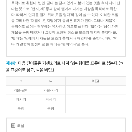
목적어로 취한다. 반면 ‘떨다’는 달려 있거나 붙어 있는 것을 쳐서 떼어 낸
다는 뜻으로, ‘먼지, 재’ 등과 같이 떨어져 나가는 대상을 목적어로 취한
다. 따라서 ‘먼지를 떨기 위해 옷을 털다’와 같이 쓸 수 있다. 이러한 쓰임
을 고려하면 ‘재떨이, 먼지떨이’가 올바른 표기가 된다. 그러나 ‘재물’이
목적어로 쓰이는 경우에는 유사한 의미로도 쓰인다. ‘털다’는 ‘남이 가진
재물을 몽땅 빼앗거나 그것이 보관된 장소를 모조리 뒤지어 훔치다’를,
‘떨다’는 ‘남에게서 재물을 모조리 훔치거나 빼앗다’를 뜻한다. 다만, ‘먹
다’와 결합해 합성어로 쓸 때에는 ‘털어먹다’로 쓴다.
제4항
다음 단어들은 거센소리로 나지 않는 형태를 표준어로 삼는다.(ㄱ
을 표준어로 삼고, ㄴ을 버림.)
ㄱ
ㄴ
비고
가을-갈이
가을-카리
거시기
거시키
분침
푼침
해설