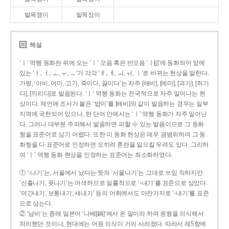
발목쟁이
발목장이
해설
‘ㅣ’ 역행 동화란 뒤에 오는 ‘ㅣ’ 모음 혹은 반모음 ‘ㅣ[j]’에 동화되어 앞에
있는 ‘ㅏ, ㅓ, ㅗ, ㅜ, ㅡ’가 각각 ‘ㅐ, ㅔ, ㅚ, ㅟ, ㅣ’로 바뀌는 현상을 말한다.
가령, ‘아비, 어미, 고기, 죽이다, 끓이다’는 자주 [애비], [에미], [괴기], [쥐기
다], [끼리다]로 발음된다. ‘ㅣ’ 역행 동화는 전국적으로 자주 일어나는 현
상이다. 체언에 조사가 붙은 ‘밥이’를 [배비]와 같이 발음하는 경우는 일부
지역에 국한되어 있으나, 한 단어 안에서는 ‘ㅣ’ 역행 동화가 자주 일어난
다. 그러나 대부분 주의해서 발음하면 피할 수 있는 발음이므로 그 동화
형을 표준어로 삼기 어렵다. 또한 이 동화 현상은 매우 광범위하여 그 동
화형을 다 표준어로 인정하면 오히려 혼란을 일으킬 우려도 있다. 그리하
여 ‘ㅣ’ 역행 동화 현상을 인정하는 표준어는 최소화하였다.
① ‘-나기’는, 서울에서 났다는 뜻의 ‘서울나기’는 그대로 쓰임 직하지만
‘신출나기, 풋나기’는 어색하므로 일률적으로 ‘-내기’를 표준으로 삼았다.
‘여간내기, 보통내기, 새내기’ 등의 어휘에서도 마찬가지로 ‘-내기’를 표준
으로 삼는다.
② ‘남비’는 종래 일본어 ‘나베[鍋]’에서 온 말이라 하여 원형을 의식해서
처리했던 것이나, 현대에는 어원 의식이 거의 사라졌다. 따라서 제5항에