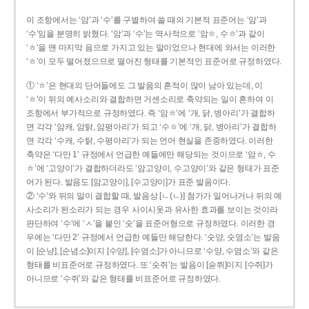
이 조항에서는 ‘암’과 ‘수’를 구별하여 쓸 때의 기본적 표준어는 ‘암’과
‘수’임을 분명히 밝혔다. ‘암’과 ‘수’는 역사적으로 ‘암ㅎ, 수ㅎ’과 같이
‘ㅎ’을 맨 마지막 음으로 가지고 있는 말이었으나 현대에 와서는 이러한
‘ㅎ’이 모두 떨어졌으므로 떨어진 형태를 기본적인 표준어로 규정하였다.
① ‘ㅎ’은 현대의 단어들에도 그 발음의 흔적이 많이 남아 있는데, 이
‘ㅎ’이 뒤의 예사소리와 결합하면 거센소리로 축약되는 일이 흔하여 이
조항에서 부가적으로 규정하였다. 즉 ‘암ㅎ’에 ‘개, 닭, 병아리’가 결합하
면 각각 ‘암캐, 암탉, 암평아리’가 되고 ‘수ㅎ’에 ‘개, 닭, 병아리’가 결합하
면 각각 ‘수캐, 수탉, 수평아리’가 되는 언어 현실을 존중하였다. 이러한
축약은 ‘다만 1’ 규정에서 언급한 예들에만 해당되는 것이므로 ‘암ㅎ, 수
ㅎ’에 ‘고양이’가 결합하더라도 ‘암고양이, 수고양이’와 같은 형태가 표준
어가 된다. 발음도 [암고양이], [수고양이]가 표준 발음이다.
② ‘수’와 뒤의 말이 결합할 때, 발음상 [ㄴ(ㄴ)] 첨가가 일어나거나 뒤의 예
사소리가 된소리가 되는 경우 사이시옷과 유사한 효과를 보이는 것이라
판단하여 ‘수’에 ‘ㅅ’을 붙인 ‘숫’을 표준어형으로 규정하였다. 이러한 경
우에는 ‘다만 2’ 규정에서 언급한 예들만 해당한다. ‘숫양, 숫염소’는 발음
이 [순냥], [순념소]이지 [수양], [수염소]가 아니므로 ‘수양, 수염소’와 같은
형태를 비표준어로 규정하였다. 또 ‘숫쥐’는 발음이 [숟쮜]이지 [수쥐]가
아니므로 ‘수쥐’와 같은 형태를 비표준어로 규정하였다.