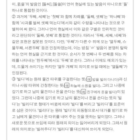
이, 돐을’의 발음인 [돌씨], [돌쓸]이 언어 현실에 있는 발음이 아니므로 ‘돌’
하나로 통합한 것이다.
② 과거에 ‘두째, 세째’는 ‘첫째’와 함께 차례를, ‘둘째, 셋째’는 ‘하나째’와
함께 ‘사과를 벌써 셋째 먹는다’에서와 같이 수량을 나타내는 것으로 구
별하여 써 왔다. 그러나 언어 현실에서 이와 같은 구별은 인위적인 것이
라고 판단되어 ‘둘째, 셋째’로 통합한 것이다. 따라서 ‘두째, 세째, 네째’와
같은 표현은 잘못된 것이다. 다만, ‘두째’가 다른 수 뒤에 오는 ‘열두째, 스
물두째, 서른두째’ 등은 인정하였는데, 이는 받침 ‘ㄹ’ 발음이 분명히 탈락
하는 언어 현실을 근거로 한 것이다. 순서가 첫 번째나 두 번째쯤 되는 차
례를 나타내는 ‘한두째’에서도 ‘두째’로 쓴다. 그러나 이에도 예외가 있는
데, 드물게 쓰이기는 하지만 ‘열두 개째’의 의미로 쓰일 때에는 ‘열둘째’가
인정된다.
③ ‘빌다’에는 원래 물건 따위를 구걸한다는 뜻
과 신
(
밥을 빌러 다니다)
예
이나 사람 따위에 간청한다는 뜻
, 그리고 나중에
(
하늘에 소원을 빌다)
예
갚기로 하고 남의 물건이나 돈을 쓴다는 뜻
이 있
(
친구에게 돈을 빌다)
예
었다. 그런데 나중에 갚기로 하고 남의 물건이나 돈을 쓴다는 뜻의 ‘빌
다’는 ‘빌리다’로 형태가 바뀜에 따라 ‘빌다’를 버리고 ‘빌리다’를 표준어
로 삼은 것이다. ‘빌리다’는 원래 ‘빌다’의 피동형으로서 대가를 받기로 하
고 남에게 물건이나 돈 따위를 내어 주는 것을 뜻하는 말이었다. 그러나
새로운 뜻으로 쓰임에 따라 원래의 의미는 잃어버리게 되었다. 그래서 원
래의 의미로는 ‘빌려주다’가 ‘빌리다’를 대신하여 쓰이게 되었다.