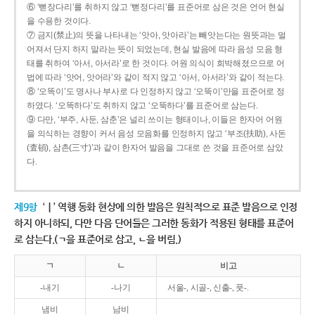
⑥ ‘뻗장다리’를 취하지 않고 ‘뻗정다리’를 표준어로 삼은 것은 언어 현실
을 수용한 것이다.
⑦ 금지(禁止)의 뜻을 나타내는 ‘앗아, 앗아라’는 빼앗는다는 원뜻과는 멀
어져서 단지 하지 말라는 뜻이 되었는데, 현실 발음에 따라 음성 모음 형
태를 취하여 ‘아서, 아서라’로 한 것이다. 어원 의식이 희박해졌으므로 어
법에 따라 ‘앗어, 앗어라’와 같이 적지 않고 ‘아서, 아서라’와 같이 적는다.
⑧ ‘오똑이’도 명사나 부사로 다 인정하지 않고 ‘오뚝이’만을 표준어로 정
하였다. ‘오똑하다’도 취하지 않고 ‘오뚝하다’를 표준어로 삼는다.
⑨ 다만, ‘부주, 사둔, 삼춘’은 널리 쓰이는 형태이나, 이들은 한자어 어원
을 의식하는 경향이 커서 음성 모음화를 인정하지 않고 ‘부조(扶助), 사돈
(査頓), 삼촌(三寸)’과 같이 한자어 발음을 그대로 쓴 것을 표준어로 삼았
다.
제9항
‘ㅣ’ 역행 동화 현상에 의한 발음은 원칙적으로 표준 발음으로 인정
하지 아니하되, 다만 다음 단어들은 그러한 동화가 적용된 형태를 표준어
로 삼는다.(ㄱ을 표준어로 삼고, ㄴ을 버림.)
ㄱ
ㄴ
비고
-내기
-나기
서울-, 시골-, 신출-, 풋-.
냄비
남비