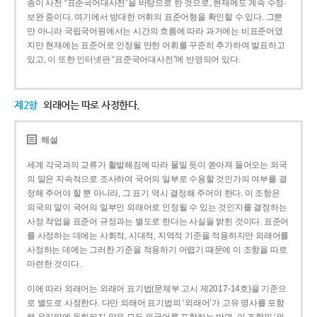
종이 사전 “표준국어대사전”을 바탕으로 한 것으로, 현재에도 계속 수정·
보완 중이다. 여기에서 방대한 어휘의 표준어형을 확인할 수 있다. 그뿐
만 아니라 국립국어원에서는 시간의 흐름에 따라 과거에는 비표준어였
지만 현재에는 표준어로 인정될 만한 어휘를 꾸준히 추가하여 발표하고
있고, 이 또한 인터넷판 “표준국어대사전”에 반영되어 있다.
제2항
외래어는 따로 사정한다.
해설
세계 각국과의 교류가 활발해짐에 따라 물밀 듯이 쏟아져 들어오는 외국
의 말은 지속적으로 조사하여 국어의 일부로 수용할 것인가의 여부를 결
정해 주어야 할 뿐 아니라, 그 표기 역시 결정해 주어야 한다. 이 조항은
외국의 말이 국어의 일부인 외래어로 인정될 수 있는 것인지를 결정하는
사정 작업을 표준어 규정과는 별도로 한다는 사실을 밝힌 것이다. 표준어
를 사정하는 데에는 사회적, 시대적, 지역적 기준을 적용하지만 외래어를
사정하는 데에는 그러한 기준을 적용하기 어렵기 때문에 이 조항을 따로
마련한 것이다.
이에 따라 외래어는 외래어 표기법(문체부 고시 제2017-14호)을 기준으
로 별도로 사정한다. 다만 외래어 표기법의 ‘외래어’가 고유 명사를 포함