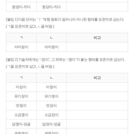
동댕이-치다
동당이-치다
[붙임 1] 다음 단어는 ‘ㅣ’ 역행 동화가 일어나지 아니한 형태를 표준어로 삼는다.
(ㄱ을 표준어로 삼고, ㄴ을 버림.)
ㄱ
ㄴ
비고
아지랑이
아지랭이
[붙임 2] 기술자에게는 ‘-장이’, 그 외에는 ‘-쟁이’가 붙는 형태를 표준어로 삼는다.
(ㄱ을 표준어로 삼고, ㄴ을 버림.)
ㄱ
ㄴ
비고
미장이
미쟁이
유기장이
유기쟁이
멋쟁이
멋장이
소금쟁이
소금장이
담쟁이-덩굴
담장이-덩굴
골목쟁이
골목장이