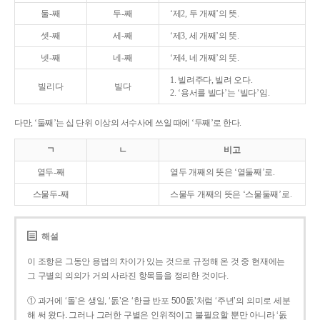
둘-째
두-째
‘제2, 두 개째’의 뜻.
셋-째
세-째
‘제3, 세 개째’의 뜻.
넷-째
네-째
‘제4, 네 개째’의 뜻.
1. 빌려주다, 빌려 오다.
빌리다
빌다
2. ‘용서를 빌다’는 ‘빌다’임.
다만, ‘둘째’는 십 단위 이상의 서수사에 쓰일 때에 ‘두째’로 한다.
ㄱ
ㄴ
비고
열두-째
열두 개째의 뜻은 ‘열둘째’로.
스물두-째
스물두 개째의 뜻은 ‘스물둘째’로.
해설
이 조항은 그동안 용법의 차이가 있는 것으로 규정해 온 것 중 현재에는
그 구별의 의의가 거의 사라진 항목들을 정리한 것이다.
① 과거에 ‘돌’은 생일, ‘돐’은 ‘한글 반포 500돐’처럼 ‘주년’의 의미로 세분
해 써 왔다. 그러나 그러한 구별은 인위적이고 불필요할 뿐만 아니라 ‘돐