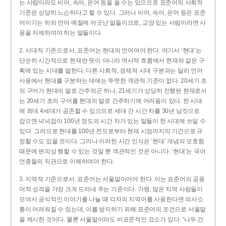
는 사람이라도 비어, 속어, 은어 등을 쓸 수는 있으므로 표준어의 사회적
기준은 상당히 느슨하다고 할 수 있다. 그러나 비어, 속어, 은어 등은 표준
어이기는 하되 언어 예절에 어긋난 말들이므로, 교양 있는 사람이라면 사
용을 자제하여야 하는 말들이다.
2. 시대적 기준으로서, 표준어는 현대의 언어여야 한다. 여기서 ‘현대’는
단순히 시간적으로 현재란 뜻이 아니라 역사적 흐름에서 현재와 같은 구
획에 있는 시대를 말한다. 다른 사회적, 경제적 시대 구분과는 달리 언어
사용에서 현대를 구분하는 데에는 뚜렷한 객관적 기준이 없다. 20세기 초
의 구어가 현대의 말로 간주되곤 하나, 21세기가 상당히 진행된 현재로서
는 20세기 초의 구어를 현대의 말로 간주하기에 어려움이 있다. 한 시대
에 최대 4세대가 공존할 수 있으므로 세대 간 시간 차를 30년 남짓으로
잡으면 넉넉잡아 100년 정도의 시간 차가 있는 말들이 한 시대에 쓰일 수
있다. 그러므로 현대를 100년 전으로부터 현재 시점까지의 기간으로 규
정할 수도 있을 것이다. 그러나 이러한 시간 인식은 ‘현대’ 개념의 모호함
때문에 편의상 행할 수 있는 것일 뿐 객관적인 것은 아니다. ‘현대’는 국어
언중들의 직관으로 이해하여야 한다.
3. 지역적 기준으로서, 표준어는 서울말이어야 한다. 이는 표준어의 공용
어적 성격을 가장 크게 드러내 주는 기준이다. 가령, 많은 지역 사람들이
모여서 공식적인 이야기를 나눌 때 각자의 지역어를 사용한다면 의사소
통이 어려워질 수 있는데, 이를 방지하기 위해 표준어의 조건으로 서울말
을 제시한 것이다. 물론 서울말이라도 비표준적인 요소가 있다. “나두 간