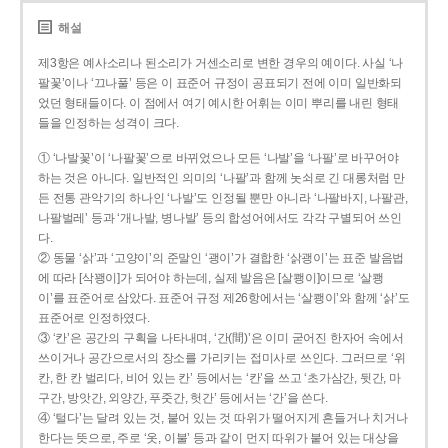
해설
제3항은 예사소리나 된소리가 거센소리로 변한 경우의 예이다. 사실 ‘나
팔꽃’이나 ‘끄나풀’ 등은 이 표준어 규정이 공표되기 전에 이미 일반화되
었던 형태들이다. 이 점에서 여기 예시한 어휘는 이미 뿌리를 내린 형태
들을 인정하는 성격이 크다.
① ‘나발꽃’이 ‘나팔꽃’으로 바뀌었으나 모든 ‘나발’을 ‘나팔’로 바꾸어야
하는 것은 아니다. 일반적인 의미의 ‘나팔’과 함께 놋쇠로 긴 대롱처럼 만
든 전통 관악기의 하나인 ‘나발’도 인정될 뿐만 아니라 ‘나팔바지, 나팔관,
나팔벌레’ 등과 ‘개나발, 병나발’ 등의 합성어에서도 각각 구별되어 쓰인
다.
② 동물 ‘삵’과 ‘고양이’의 준말인 ‘괭이’가 결합한 ‘삵괭이’는 표준 발음법
에 따라 [삭꽹이]가 되어야 하는데, 실제 발음은 [살쾡이]이므로 ‘살쾡
이’를 표준어로 삼았다. 표준어 규정 제26항에서는 ‘살쾡이’와 함께 ‘삵’도
표준어로 인정하였다.
③ ‘칸’은 공간의 구획을 나타내며, ‘간(間)’은 이미 굳어진 한자어 속에서
쓰이거나 공간으로서의 장소를 가리키는 접미사로 쓰인다. 그러므로 ‘위
칸, 한 칸 벌리다, 비어 있는 칸’ 등에서는 ‘칸’을 쓰고 ‘초가삼간, 뒷간, 마
구간, 방앗간, 외양간, 푸줏간, 헛간’ 등에서는 ‘간’을 쓴다.
④ ‘털다’는 달려 있는 것, 붙어 있는 것 따위가 떨어지게 흔들거나 치거나
한다는 뜻으로, 주로 ‘옷, 이불’ 등과 같이 먼지 따위가 붙어 있는 대상을