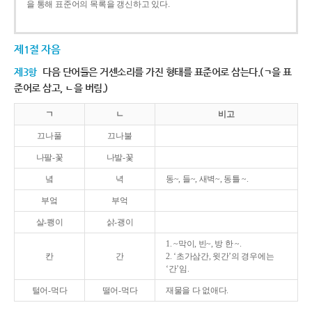
을 통해 표준어의 목록을 갱신하고 있다.
제1절 자음
제3항
다음 단어들은 거센소리를 가진 형태를 표준어로 삼는다.(ㄱ을 표
준어로 삼고, ㄴ을 버림.)
ㄱ
ㄴ
비고
끄나풀
끄나불
나팔-꽃
나발-꽃
녘
녁
동~, 들~, 새벽~, 동틀 ~.
부엌
부억
살-쾡이
삵-괭이
1. ~막이, 빈~, 방 한 ~.
칸
간
2. ‘초가삼간, 윗간’의 경우에는
‘간’임.
털어-먹다
떨어-먹다
재물을 다 없애다.