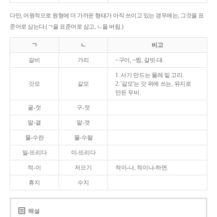
다만, 어원적으로 원형에 더 가까운 형태가 아직 쓰이고 있는 경우에는, 그것을 표
준어로 삼는다.(ㄱ을 표준어로 삼고, ㄴ을 버림.)
ㄱ
ㄴ
비고
갈비
가리
~구이, ~찜, 갈빗-대.
1. 사기 만드는 물레 밑 고리.
갓모
갈모
2. '갈모'는 갓 위에 쓰는, 유지로
만든 우비.
굴-젓
구-젓
말-곁
말-겻
물-수란
물-수랄
밀-뜨리다
미-뜨리다
적-이
저으기
적이-나, 적이나-하면.
휴지
수지
해설