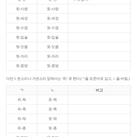
윗-사랑
웃-사랑
윗-세장
웃-세장
윗-수염
웃-수염
윗-입술
웃-입술
윗-잇몸
웃-잇몸
윗-자리
웃-자리
윗-중방
웃-중방
다만 1. 된소리나 거센소리 앞에서는 ‘위-’로 한다.(ㄱ을 표준어로 삼고, ㄴ을 버림.)
ㄱ
ㄴ
비고
위-짝
웃-짝
위-쪽
웃-쪽
위-채
웃-채
위-층
웃-층