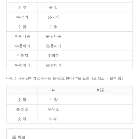
수-컷
숫-것
수-키와
숫-기와
수-탉
숫-닭
수-탕나귀
숫-당나귀
수-톨쩌귀
숫-돌쩌귀
수-퇘지
숫-돼지
수-평아리
숫-병아리
다만 2. 다음 단어의 접두사는 '숫-'으로 한다.(ㄱ을 표준어로 삼고, ㄴ을 버림.)
ㄱ
ㄴ
비고
숫-양
수-양
숫-염소
수-염소
숫-쥐
수-쥐
해설