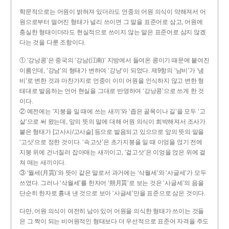
학문적으로는 어원이 밝혀져 있더라도 언중의 어원 의식이 약해져서 어
원으로부터 멀어진 형태가 널리 쓰이면 그 말을 표준어로 삼고, 어원에
충실한 형태이더라도 현실적으로 쓰이지 않는 말은 표준어로 삼지 않겠
다는 것을 다룬 조항이다.
① ‘강낭콩’은 중국의 ‘강남(江南)’ 지방에서 들여온 콩이기 때문에 붙여진
이름인데, ‘강남’의 형태가 변하여 ‘강낭’이 되었다. 제9항의 ‘남비’가 ‘냄
비’로 변한 것과 마찬가지로 언중이 이미 어원을 인식하지 않고 변한 형
태대로 발음하는 언어 현실을 그대로 반영하여 ‘강낭콩’으로 쓰게 한 것
이다.
② 예전에는 ‘지붕을 일 때에 쓰는 새끼’와 ‘좁은 골목이나 길’을 모두 ‘고
샅’으로 써 왔는데, 앞의 뜻의 말에 대해 어원 의식이 희박해져서 조사가
붙은 형태가 [고사시/고사슬] 등으로 발음되고 있으므로 앞의 뜻의 말을
‘고삿’으로 정한 것이다. ‘속고삿’은 초가지붕을 일 때 이엉을 얹기 전에
지붕 위에 건너질러 잡아매는 새끼이고, ‘겉고삿’은 이엉을 얹은 위에 걸
쳐 매는 새끼이다.
③ ‘월세(月貰)’와 뜻이 같은 말로서 과거에는 ‘삭월세’와 ‘사글세’가 모두
쓰였다. 그러나 ‘삭월세’를 한자어 ‘朔月貰’로 보는 것은 ‘사글세’의 음을
단순히 한자로 흉내 낸 것으로 보아 ‘사글세’만을 표준으로 삼은 것이다.
다만, 어원 의식이 여전히 남아 있어 어원을 의식한 형태가 쓰이는 것들
은 그 짝이 되는 비어원적인 형태보다 더 우선적으로 표준어 자격을 주도