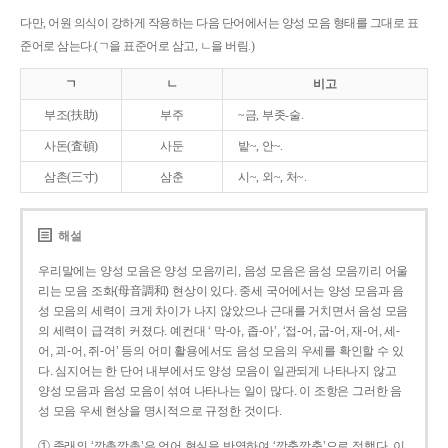
다만, 어원 의식이 강하게 작용하는 다음 단어에서는 양성 모음 형태를 그대로 표
준어로 삼는다.(ㄱ을 표준어로 삼고, ㄴ을 버림.)
ㄱ
ㄴ
비고
부조(扶助)
부주
~금, 부좃-술.
사돈(査頓)
사둔
밭~, 안~.
삼촌(三寸)
삼춘
시~, 외~, 처~.
해설
우리말에는 양성 모음은 양성 모음끼리, 음성 모음은 음성 모음끼리 어울
리는 모음 조화(母音調和) 현상이 있다. 중세 국어에서는 양성 모음과 음
성 모음의 세력이 크게 차이가 나지 않았으나 근대를 거치면서 음성 모음
의 세력이 급격히 커졌다. 예컨대 ‘ 막-아, 좁-아’, ‘접-어, 굽-어, 재-어, 세-
어, 괴-어, 쥐-어’ 등의 어미 활용에서도 음성 모음의 우세를 확인할 수 있
다. 심지어는 한 단어 내부에서도 양성 모음이 일관되게 나타나지 않고
양성 모음과 음성 모음이 섞여 나타나는 일이 많다. 이 조항은 그러한 음
성 모음 우세 현상을 명시적으로 규정한 것이다.
① 종래의 ‘깡총깡총’은 언어 현실을 반영하여 ‘깡충깡충’으로 정했다. 이