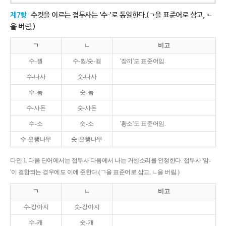
제7항
수컷을 이르는 접두사는 '수-'로 통일한다.(ㄱ을 표준어로 삼고, ㄴ
을 버림.)
ㄱ
ㄴ
비고
수-꿩
수-퀑/숫-꿩
'장끼'도 표준어임.
수-나사
숫-나사
수-놈
숫-놈
수-사돈
숫-사돈
수-소
숫-소
'황소'도 표준어임.
수-은행나무
숫-은행나무
다만 1. 다음 단어에서는 접두사 다음에서 나는 거센소리를 인정한다. 접두사 '암-
'이 결합되는 경우에도 이에 준한다.(ㄱ을 표준어로 삼고, ㄴ을 버림.)
ㄱ
ㄴ
비고
수-캉아지
숫-강아지
수-캐
숫-개