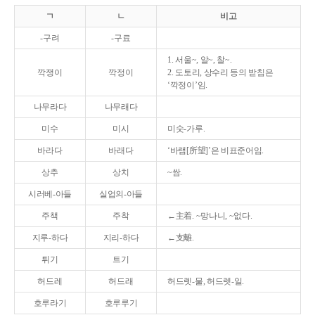
ㄱ
ㄴ
비고
-구려
-구료
1. 서울~, 알~, 찰~.
깍쟁이
깍정이
2. 도토리, 상수리 등의 받침은
‘깍정이’임.
나무라다
나무래다
미수
미시
미숫-가루.
바라다
바래다
‘바램[所望]’은 비표준어임.
상추
상치
~쌈.
시러베-아들
실업의-아들
주책
주착
←主着. ~망나니, ~없다.
지루-하다
지리-하다
←支離.
튀기
트기
허드레
허드래
허드렛-물, 허드렛-일.
호루라기
호루루기