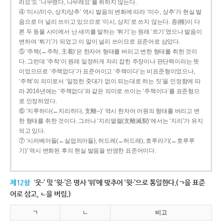
라요’도 ‘나무랬다, 나무래요’를 취하지 않는다.
④ ‘미시/미수, 상치/상추’ 역시 발음의 변화에 따라 ‘미수, 상추’가 현실 발
음으로 더 널리 쓰이고 있으므로 ‘미시, 상치’로 쓰지 않는다. 종(種)이 다
른 두 동물 사이에서 난 새끼를 말하는 ‘튀기’는 원래 ‘트기’였으나 발음이
변하여 ‘튀기’가 되었고 이 말이 널리 쓰이므로 표준어로 삼았다.
⑤ ‘주책(←주착, 主着)’은 한자어 형태를 버리고 변한 형태를 취한 것이
다. 그런데 ‘주착’이 원래 일정하게 자리 잡힌 주장이나 판단력이라는 뜻
이었으므로 ‘주책없다’가 표준어이고 ‘주책이다’는 비표준형이었으나,
‘주책’의 의미로서 ‘일정한 줏대가 없이 되는대로 하는 짓’을 인정함에 따
라 2016년에는 ‘주책없다’와 같은 의미로 쓰이는 ‘주책이다’를 표준형으
로 인정하였다.
⑥ ‘지루하다(←지리하다, 支離--)’ 역시 한자어 어원의 형태를 버리고 변
한 형태를 취한 것이다. 그러나 ‘지리멸렬(支離滅裂)’에서는 ‘지리’가 유지
되고 있다.
⑦ ‘시러베아들(←실업의아들), 허드레(←허드래), 호루라기(←호루루
기)’ 역시 변화된 후의 현실 발음을 반영한 표준어이다.
제12항
‘웃-’ 및 ‘윗-’은 명사 ‘위’에 맞추어 ‘윗-’으로 통일한다.(ㄱ을 표준
어로 삼고, ㄴ을 버림.)
ㄱ
ㄴ
비고