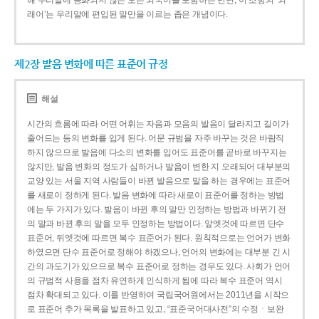
해 우리말에 동화되지 않은 모든 외국어를 포함하는 반면, 이 조항의 ‘외
래어’는 우리말에 편입된 말만을 이르는 좁은 개념이다.
제2장 발음 변화에 따른 표준어 규정
해설
시간의 흐름에 따라 어떤 어휘는 자음과 모음의 발음이 달라지고 길이가
줄어드는 등의 변화를 입게 된다. 어문 규범을 자주 바꾸는 것은 바람직
하지 않으므로 발음에 다소의 변화를 입어도 표준어를 곧바로 바꾸지는
않지만, 발음 변화의 정도가 심하거나 발음이 변한 지 오래되어 대부분의
교양 있는 서울 지역 사람들이 바뀐 발음으로 말을 하는 경우에는 표준어
를 새로이 정하게 된다. 발음 변화에 따라 새로이 표준어를 정하는 방법
에는 두 가지가 있다. 발음이 바뀐 후의 말만 인정하는 방법과 바뀌기 전
의 말과 바뀐 후의 말을 모두 인정하는 방법이다. 앞엣것에 따르면 단수
표준어, 뒤엣것에 따르면 복수 표준어가 된다. 원칙적으로는 언어가 변화
하였으면 단수 표준어로 정해야 하겠으나, 언어의 변화에는 대부분 긴 시
간의 과도기가 있으므로 복수 표준어로 정하는 경우도 있다. 사회가 언어
의 규범적 사용을 점차 유연하게 인식하게 됨에 따라 복수 표준어 역시
점차 확대되고 있다. 이를 반영하여 국립국어원에서는 2011년을 시작으
로 표준어 추가 목록을 발표하고 있고, “표준국어대사전”의 수정ㆍ보완