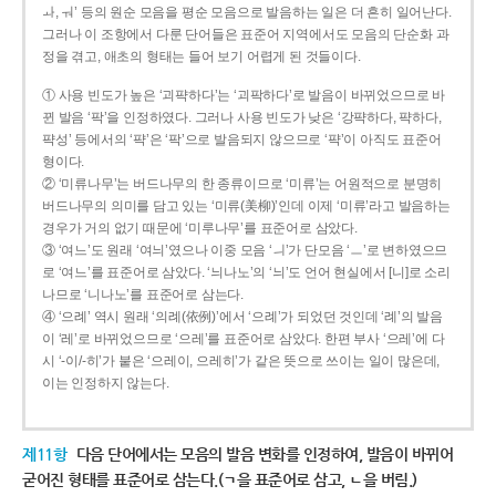
ㅘ, ㅝ’ 등의 원순 모음을 평순 모음으로 발음하는 일은 더 흔히 일어난다.
그러나 이 조항에서 다룬 단어들은 표준어 지역에서도 모음의 단순화 과
정을 겪고, 애초의 형태는 들어 보기 어렵게 된 것들이다.
① 사용 빈도가 높은 ‘괴퍅하다’는 ‘괴팍하다’로 발음이 바뀌었으므로 바
뀐 발음 ‘팍’을 인정하였다. 그러나 사용 빈도가 낮은 ‘강퍅하다, 퍅하다,
퍅성’ 등에서의 ‘퍅’은 ‘팍’으로 발음되지 않으므로 ‘퍅’이 아직도 표준어
형이다.
② ‘미류나무’는 버드나무의 한 종류이므로 ‘미류’는 어원적으로 분명히
버드나무의 의미를 담고 있는 ‘미류(美柳)’인데 이제 ‘미류’라고 발음하는
경우가 거의 없기 때문에 ‘미루나무’를 표준어로 삼았다.
③ ‘여느’도 원래 ‘여늬’였으나 이중 모음 ‘ㅢ’가 단모음 ‘ㅡ’로 변하였으므
로 ‘여느’를 표준어로 삼았다. ‘늬나노’의 ‘늬’도 언어 현실에서 [니]로 소리
나므로 ‘니나노’를 표준어로 삼는다.
④ ‘으례’ 역시 원래 ‘의례(依例)’에서 ‘으례’가 되었던 것인데 ‘례’의 발음
이 ‘레’로 바뀌었으므로 ‘으레’를 표준어로 삼았다. 한편 부사 ‘으레’에 다
시 ‘-이/-히’가 붙은 ‘으레이, 으레히’가 같은 뜻으로 쓰이는 일이 많은데,
이는 인정하지 않는다.
제11항
다음 단어에서는 모음의 발음 변화를 인정하여, 발음이 바뀌어
굳어진 형태를 표준어로 삼는다.(ㄱ을 표준어로 삼고, ㄴ을 버림.)