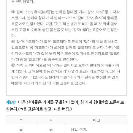
록 규정하였다.
④ ‘갈비, 갓모, 휴지(休紙)’는 변화된 형태인 ‘가리, 갈모, 수지’ 등도 각각
쓰였으나, 본래의 형태가 더 널리 쓰이므로 ‘갈비, 갓모, 휴지’의 형태를
표준어로 인정하였다. 다만, ‘갓모’와는 별개로 비가 올 때 갓 위에 덮어
쓰던 고깔 비슷하게 생긴 물건을 뜻하는 ‘갈모(-帽)’는 표준어로 인정한
다.
⑤ ‘밀-’에 ‘-뜨리다’가 붙은 ‘밀뜨리다’도 언중이 ‘밀다’의 뜻을 의식하고
있으므로 비록 ‘미뜨리다’가 쓰이고 있어도 ‘밀뜨리다’로 쓴다. 다만, ‘-뜨
리다’와 ‘-트리다’가 같은 뜻의 복수 표준어 접미사로 인정되므로 ‘밀뜨리
다’와 함께 ‘밀트리다’도 표준어로 인정된다.
⑥ ‘적이’는 의미적으로 ‘적다’와는 멀어지고 오히려 반대의 의미를 가지
게 되었다. 그 때문에 한동안 ‘저으기’가 널리 보급되기도 하였다. 그러나
반대의 뜻이 되었더라도 원래의 어원 ‘적다’와의 관계는 부정할 수 없기
때문에 ‘저으기’가 아닌 ‘적이’를 표준어로 삼았다.
제6항
다음 단어들은 의미를 구별함이 없이, 한 가지 형태만을 표준어로
삼는다.(ㄱ을 표준어로 삼고, ㄴ을 버림.)
ㄱ
ㄴ
비고
돌
돐
생일, 주기.