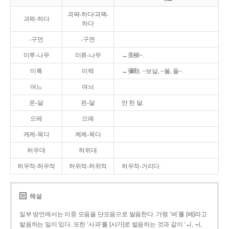
괴퍅-하다/괴팩-
괴팍-하다
하다
-구먼
-구면
미루-나무
미류-나무
←美柳~.
미륵
미력
←彌勒. ~보살, ~불, 돌~.
여느
여늬
온-달
왼-달
만 한 달.
으레
으례
케케-묵다
켸켸-묵다
허우대
허위대
허우적-허우적
허위적-허위적
허우적-거리다.
해설
일부 방언에서는 이중 모음을 단모음으로 발음한다. 가령 ‘벼’를 [베]라고
발음하는 일이 있다. 또한 ‘사과’를 [사가]로 발음하는 것과 같이 ‘ㅚ, ㅟ,