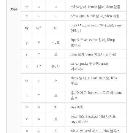
m
ㅁ
ㅁ
málna 말너, bomba 봄버, álom 알롬
자음
n
ㄴ
ㄴ
néma 네머, bunda 분더, pihen 피헨
nyak 녀크, hányszor 하니소르, irány
ny
니*
니
이라니
árpa 아르퍼, csipke 칩케, hónap
p
ㅍ
ㅂ, 프
호너프
r
ㄹ
르
róka 로커, barna 버르너, ár 아르
sál 샬, puska 푸슈카, aratás
s
시*
슈, 시
어러타시
alszik 얼시크, asztal 어스털, húsz
sz
ㅅ
스
후스
ajto 어이토, borotva 보로트버, csont
t
ㅌ
트
촌트
ty
ㅊ
치
atya 어처
vesz 베스, évszázad 에브사저드,
v
ㅂ
브
enyv 에니브
z
ㅈ
즈
zab 저브, kezd 케즈드, blúz 블루즈