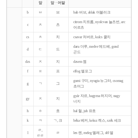
앞
앞ㆍ어말
b
ㅂ
브
bab 버브, ablak 어블러크
citrom 치트롬, nyolcvan 뇰츠번, arc
c
ㅊ
츠
어르츠
cs
ㅊ
치
csavar 처버르, kulcs 쿨치
daru 더루, medve 메드베, gond
d
ㄷ
드
곤드
dzs
ㅈ
지
dzsem 젬
f
ㅍ
프
elfog 엘포그
gumi 구미, nyugta 뉴그터, csomag
g
ㄱ
그
초머그
gyár 자르, hagyma 허지머, nagy
gy
ㅈ
지
너지
h
ㅎ
흐
hal 헐, juh 유흐
k
ㅋ
ㄱ, 크
béka 베커, keksz 켁스, szék 세크
ㄹ,
l
ㄹ
len 렌, meleg 멜레그, dél 델
ㄹㄹ