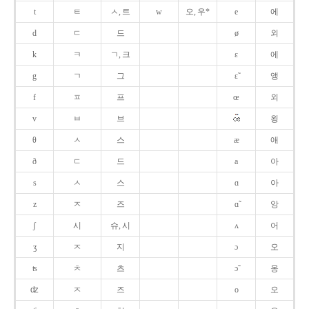
t
ㅌ
ㅅ, 트
w
오, 우*
e
에
d
ㄷ
드
ø
외
k
ㅋ
ㄱ, 크
ɛ
에
g
ㄱ
그
ɛ̃
앵
f
ㅍ
프
œ
외
v
ㅂ
브
욍
θ
ㅅ
스
æ
애
ð
ㄷ
드
a
아
s
ㅅ
스
ɑ
아
z
ㅈ
즈
ɑ̃
앙
ʃ
시
슈, 시
ʌ
어
ʒ
ㅈ
지
ɔ
오
ʦ
ㅊ
츠
ɔ̃
옹
ʣ
ㅈ
즈
o
오