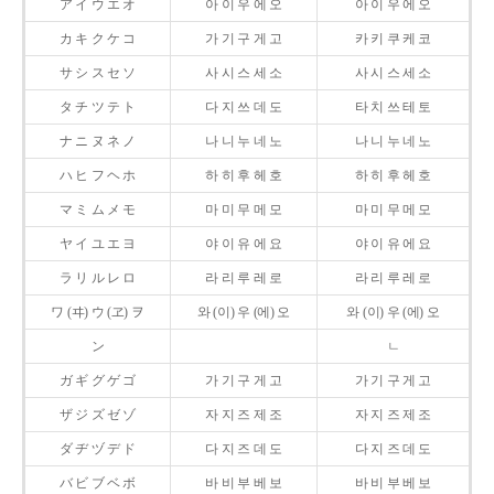
ア イ ウ エ オ
아 이 우 에 오
아 이 우 에 오
カ キ ク ケ コ
가 기 구 게 고
카 키 쿠 케 코
サ シ ス セ ソ
사 시 스 세 소
사 시 스 세 소
タ チ ツ テ ト
다 지 쓰 데 도
타 치 쓰 테 토
ナ ニ ヌ ネ ノ
나 니 누 네 노
나 니 누 네 노
ハ ヒ フ ヘ ホ
하 히 후 헤 호
하 히 후 헤 호
マ ミ ム メ モ
마 미 무 메 모
마 미 무 메 모
ヤ イ ユ エ ヨ
야 이 유 에 요
야 이 유 에 요
ラ リ ル レ ロ
라 리 루 레 로
라 리 루 레 로
ワ (ヰ) ウ (ヱ) ヲ
와 (이) 우 (에) 오
와 (이) 우 (에) 오
ン
ㄴ
ガ ギ グ ゲ ゴ
가 기 구 게 고
가 기 구 게 고
ザ ジ ズ ゼ ゾ
자 지 즈 제 조
자 지 즈 제 조
ダ ヂ ヅ デ ド
다 지 즈 데 도
다 지 즈 데 도
バ ビ ブ ベ ボ
바 비 부 베 보
바 비 부 베 보