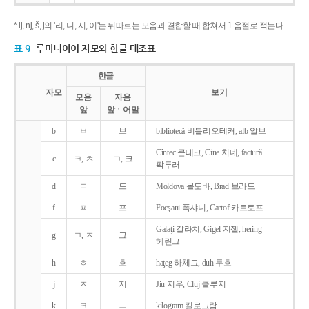
* lj, nj, š, j의 '리, 니, 시, 이'는 뒤따르는 모음과 결합할 때 합쳐서 1 음절로 적는다.
표 9
루마니아어 자모와 한글 대조표
한글
자모
보기
모음
자음
앞
앞ㆍ어말
b
ㅂ
브
bibliotecǎ 비블리오테커, alb 알브
Cîntec 큰테크, Cine 치네, facturǎ
c
ㅋ, ㅊ
ㄱ, 크
팍투러
d
ㄷ
드
Moldova 몰도바, Brad 브라드
f
ㅍ
프
Focşani 폭샤니, Cartof 카르토프
Galaţi 갈라치, Gigel 지젤, hering
g
ㄱ, ㅈ
그
헤린그
h
ㅎ
흐
haţeg 하체그, duh 두흐
j
ㅈ
지
Jiu 지우, Cluj 클루지
k
ㅋ
ㅡ
kilogram 킬로그람