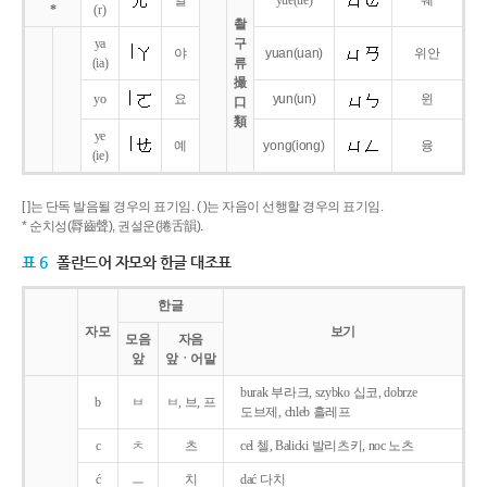
얼
yue
(ue)
웨
*
(r)
촬
ya
구
야
yuan
(uan)
위안
(ia)
류
撮
yo
요
yun
(un)
윈
口
類
ye
예
yong
(iong)
융
(ie)
[ ]는 단독 발음될 경우의 표기임. ( )는 자음이 선행할 경우의 표기임.
* 순치성(脣齒聲), 권설운(捲舌韻).
표 6
폴란드어 자모와 한글 대조표
한글
자모
보기
모음
자음
앞
앞ㆍ어말
burak 부라크, szybko 십코, dobrze
b
ㅂ
ㅂ, 브, 프
도브제, chleb 흘레프
c
ㅊ
츠
cel 첼, Balicki 발리츠키, noc 노츠
ć
ㅡ
치
dać 다치