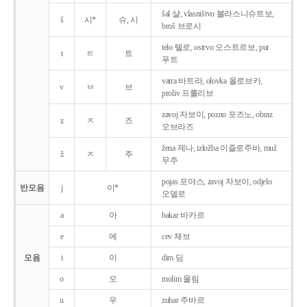
šal 샬, vlasništvo 블라스니슈트보,
š
시*
슈, 시
broš 브로시
telo 텔로, ostrvo 오스트르보, put
t
ㅌ
트
푸트
vatra 바트라, olovka 올로브카,
v
ㅂ
브
proliv 프롤리브
zavoj 자보이, pozno 포즈노, obraz
z
ㅈ
즈
오브라즈
žena 제나, izložba 이즐로주바, muž
ž
ㅈ
주
무주
pojas 포야스, zavoj 자보이, odjelo
반모음
j
이*
오델로
a
아
bakar 바카르
e
에
cev 체브
모음
i
이
dim 딤
o
오
molim 몰림
u
우
zubar 주바르