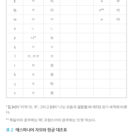
ʧ
ㅊ
치
u
우
ʤ
ㅈ
지
ə**
어
m
ㅁ
ㅁ
ɚ
어
n
ㄴ
ㄴ
ɲ
니*
뉴
ŋ
ㅇ
ㅇ
l
ㄹ, ㄹㄹ
ㄹ
r
ㄹ
르
h
ㅎ
흐
ç
ㅎ
히
x
ㅎ
흐
* [j], [w]의 '이'와 '오, 우', 그리고 [ɲ]의 '니'는 모음과 결합할 때 제3장 표기 세칙에 따른
다.
** 독일어의 경우에는 '에', 프랑스어의 경우에는 '으'로 적는다.
표 2
에스파냐어 자모와 한글 대조표