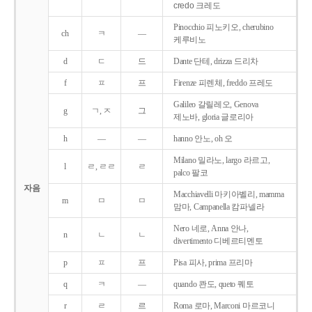
credo 크레도
Pinocchio 피노키오, cherubino
ch
ㅋ
―
케루비노
d
ㄷ
드
Dante 단테, drizza 드리차
f
ㅍ
프
Firenze 피렌체, freddo 프레도
Galileo 갈릴레오, Genova
g
ㄱ, ㅈ
그
제노바, gloria 글로리아
h
―
―
hanno 안노, oh 오
Milano 밀라노, largo 라르고,
l
ㄹ, ㄹㄹ
ㄹ
palco 팔코
자음
Macchiavelli 마키아벨리, mamma
m
ㅁ
ㅁ
맘마, Campanella 캄파넬라
Nero 네로, Anna 안나,
n
ㄴ
ㄴ
divertimento 디베르티멘토
p
ㅍ
프
Pisa 피사, prima 프리마
q
ㅋ
―
quando 콴도, queto 퀘토
r
ㄹ
르
Roma 로마, Marconi 마르코니