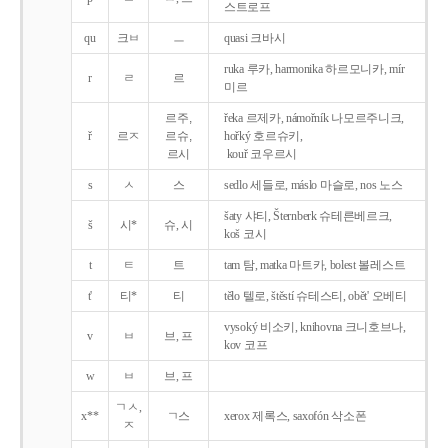
스트로프
qu
크ㅂ
ㅡ
quasi 크바시
ruka 루카, harmonika 하르모니카, mír
r
ㄹ
르
미르
르주,
řeka 르제카, námořník 나모르주니크,
ř
르ㅈ
르슈,
hořký 호르슈키,
르시
kouř 코우르시
s
ㅅ
스
sedlo 세들로, máslo 마슬로, nos 노스
šaty 샤티, Šternberk 슈테른베르크,
š
시*
슈, 시
koš 코시
t
ㅌ
트
tam 탐, matka 마트카, bolest 볼레스트
t'
티*
티
tělo 텔로, štěstí 슈테스티, obět' 오베티
vysoký 비소키, knihovna 크니호브나,
v
ㅂ
브, 프
kov 코프
w
ㅂ
브, 프
ㄱㅅ,
x**
ㄱ스
xerox 제록스, saxofón 삭소폰
ㅈ