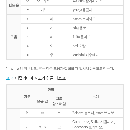
w
오ㆍ우*
―
walkirias 왈키리아스
반모음
y
이*
―
yungla 융글라
a
아
braceo 브라세오
e
에
reloj 렐로
모음
i
이
Lulio 룰리오
o
오
ocal 오칼
u
우
viudedad 비우데다드
* ll, y, ñ, w의 '이, 니, 오, 우'는 다른 모음과 결합할 때 합쳐서 1 음절로 적는다.
표 3
이탈리아어 자모와 한글 대조표
한글
자모
보기
자음
모음 앞
앞ㆍ어말
b
ㅂ
브
Bologna 볼로냐, bravo 브라보
Como 코모, Sicilia 시칠리아,
c
ㅋ, ㅊ
크
Boccaccio 보카치오,