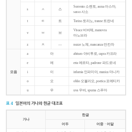
Sorrento 소렌토, asma 아스마,
s
ㅅ
스
sasso 사소
t
ㅌ
트
Torino 토리노, tranne 트란네
Vivace 비바체, manovra
v
ㅂ
브
마노브라
z
ㅊ
―
nozze 노체, mancanza 만칸차
a
아
abituro 아비투로, capra 카프라
e
에
erta 에르타, padrone 파드로네
모음
i
이
infamia 인파미아, manica 마니카
o
오
oblio 오블리오, poetica 포에티카
u
우
uva 우바, spuma 스푸마
표 4
일본어의 가나와 한글 대조표
한글
가나
어두
어중ㆍ어말