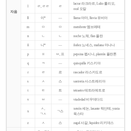
lacrar 라크라르, Lulio 룰리오,
l
ㄹ, ㄹㄹ
ㄹ
ocal 오칼
자음
ll
이*
―
llama 야마, lluvia 유비아
m
ㅁ
ㅁ
membrete 멤브레테
n
ㄴ
ㄴ
noche 노체, flan 플란
ñ
니*
―
ñoñez 뇨녜스, mañana 마냐나
p
ㅍ
ㅂ, 프
pepsina 펩시나, plantón 플란톤
q
ㅋ
―
quisquilla 키스키야
r
ㄹ
르
rascador 라스카도르
s
ㅅ
스
sastreria 사스트레리아
t
ㅌ
트
tetraetro 테트라에트로
v
ㅂ
―
viudedad 비우데다드
ㅅ,
xenón 세논, laxante 락산테, yuxta
x
ㄱ스
ㄱㅅ
육스타
z
ㅅ
스
zagal 사갈, liquidez 리키데스