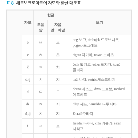
표 8
세르보크로아트어 자모와 한글 대조표
한글
자모
보기
모음
자음
앞
앞ㆍ어말
bog 보그, drobnjak 드로브냐크,
b
ㅂ
브
pogreb 포그레브
c
ㅊ
츠
cigara 치가라, novac 노바츠
čelik 첼리크, točka 토치카, kolač
č
ㅊ
치
콜라치
ć, tj
ㅊ
치
naći 나치, sestrić 세스트리치
desno 데스노, drvo 드르보, medved
d
ㄷ
드
메드베드
dž
ㅈ
지
džep 제프, narudžba 나루지바
đ,dj
ㅈ
지
Ðurađ 주라지
fasada 파사다, kifla 키플라, šaraf
f
ㅍ
프
샤라프