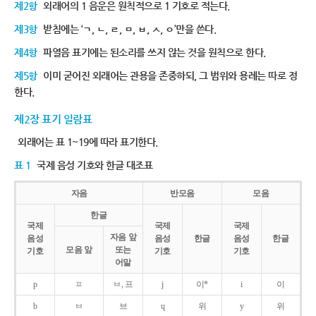
제2항
외래어의 1 음운은 원칙적으로 1 기호로 적는다.
제3항
받침에는 ‘ㄱ, ㄴ, ㄹ, ㅁ, ㅂ, ㅅ, ㅇ’만을 쓴다.
제4항
파열음 표기에는 된소리를 쓰지 않는 것을 원칙으로 한다.
제5항
이미 굳어진 외래어는 관용을 존중하되, 그 범위와 용례는 따로 정
한다.
제2장 표기 일람표
외래어는 표 1~19에 따라 표기한다.
표 1
국제 음성 기호와 한글 대조표
자음
반모음
모음
한글
국제
국제
국제
자음 앞
음성
음성
한글
음성
한글
모음 앞
또는
기호
기호
기호
어말
p
ㅍ
ㅂ, 프
j
이*
i
이
b
ㅂ
브
ɥ
위
y
위