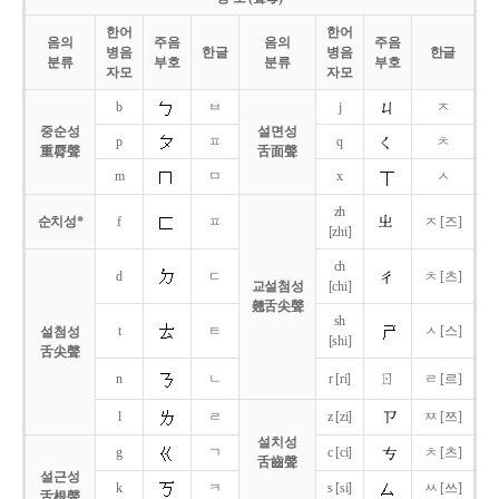
한어
한어
음의
주음
음의
주음
병음
한글
병음
한글
분류
부호
분류
부호
자모
자모
b
ㅂ
j
ㅈ
중순성
설면성
p
ㅍ
q
ㅊ
重脣聲
舌面聲
m
ㅁ
x
ㅅ
zh
순치성*
f
ㅍ
ㅈ [즈]
[zhi]
ch
d
ㄷ
ㅊ [츠]
교설첨성
[chi]
翹舌尖聲
sh
t
ㅌ
ㅅ [스]
설첨성
[shi]
舌尖聲
ㄖ
n
ㄴ
r [ri]
ㄹ [르]
l
ㄹ
z [zi]
ㅉ [쯔]
설치성
g
ㄱ
c [ci]
ㅊ [츠]
舌齒聲
설근성
k
ㅋ
s [si]
ㅆ [쓰]
舌根聲