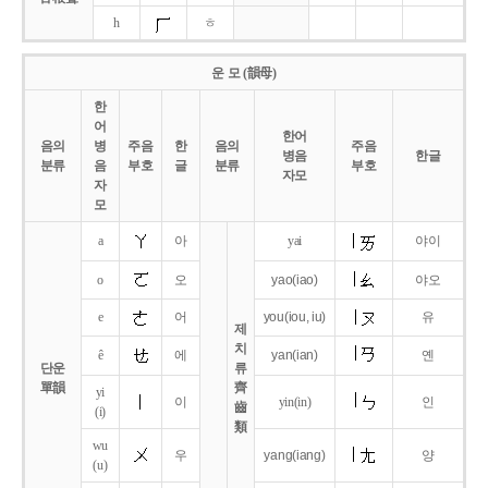
h
ㅎ
운 모 (韻母)
한
어
한어
음의
병
주음
한
음의
주음
병음
한글
분류
음
부호
글
분류
부호
자모
자
모
a
아
yai
야이
o
오
yao
(iao)
야오
e
어
you
(iou,
iu)
유
제
치
ê
에
yan
(ian)
옌
단운
류
單韻
齊
yi
이
yin(in)
인
齒
(i)
類
wu
우
yang
(iang)
양
(u)