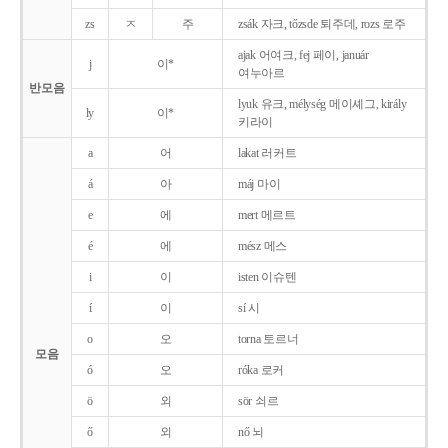
zs
ㅈ
주
zsák 자크, tőzsde 퇴주데, rozs 로주
ajak 어여크, fej 페이, január
j
이*
여누아르
반모음
lyuk 유크, mélység 메이셰그, király
ly
이*
키라이
a
어
lakat 러커트
á
아
máj 마이
e
에
mert 메르트
é
에
mész 메스
i
이
isten 이슈텐
í
이
sí 시
o
오
torna 토르너
모음
ó
오
róka 로커
ö
외
sör 쇠르
ő
외
nő 뇌