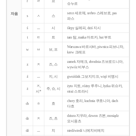
r
ㄹ
르
슈누르
serce 세르체, srebro 스레브로, pas
자음
s
ㅅ
스
파스
ś
ㅡ
시
ślepy 실레피, dziś 지시
t
ㅌ
트
tam 탐, matka 마트카, but 부트
Warszawa 바르샤바, piwnica 피브니차,
w
ㅂ
브, 프
krew 크레프
zamek 자메크, zbrodnia 즈브로드니아,
z
ㅈ
즈, 스
wywóz 비부스
ź
ㅡ
지, 시
gwoździk 그보지지크, więź 비엥시
ㅈ,
żyto 지토, różny 루주니, łyżka 위슈카,
ż
주, 슈, 시
시*
straż 스트라시
chory 호리, kuchnia 쿠흐니아, dach
ch
ㅎ
흐
다흐
dziura 지우라, dzwon 즈본, mosiądz
dz
ㅈ
즈, 츠
모시옹츠
dź
ㅡ
치
niedźwiedź 니에치비에치