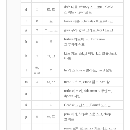
dach 다흐, zdrowy 즈드로비, słodki
d
ㄷ
드, 트
스워트키, pod 포트
f
ㅍ
프
fasola 파솔라, befsztyk 베프슈티크
g
ㄱ
ㄱ, 그, 크
góra 구라, grad 그라트, targ 타르크
herbata 헤르바타, Hrubieszów
h
ㅎ
흐
흐루비에슈프
kino 키노, daktyl 닥틸, król 크룰, bank
k
ㅋ
ㄱ, 크
반크
ㄹ,
l
ㄹ
lis 리스, kolano 콜라노, motyl 모틸
ㄹㄹ
m
ㅁ
ㅁ, 므
most 모스트, zimno 짐노, sam 삼
nerka 네르카, dokument 도쿠멘트,
n
ㄴ
ㄴ
dywan 디반
ń
ㅡ
ㄴ
Gdańsk 그단스크, Poznań 포즈난
para 파라, Słupsk 스웁스크, chłop
p
ㅍ
ㅂ, 프
흐워프
rower 로베르, garnek 가르네크, sznur