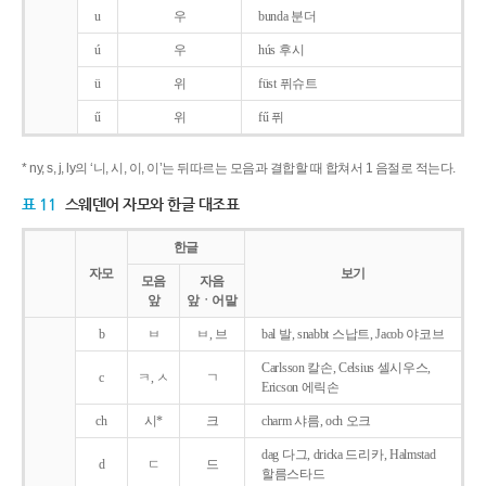
u
우
bunda 분더
ú
우
hús 후시
ü
위
füst 퓌슈트
ű
위
fű 퓌
* ny, s, j, ly의 ‘니, 시, 이, 이’는 뒤따르는 모음과 결합할 때 합쳐서 1 음절로 적는다.
표 11
스웨덴어 자모와 한글 대조표
한글
자모
보기
모음
자음
앞
앞ㆍ어말
b
ㅂ
ㅂ, 브
bal 발, snabbt 스납트, Jacob 야코브
Carlsson 칼손, Celsius 셀시우스,
c
ㅋ, ㅅ
ㄱ
Ericson 에릭손
ch
시*
크
charm 샤름, och 오크
dag 다그, dricka 드리카, Halmstad
d
ㄷ
드
할름스타드