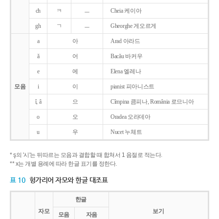
ch
ㅋ
ㅡ
Cheia 케이아
gh
ㄱ
ㅡ
Gheorghe 게오르게
a
아
Arad 아라드
ǎ
어
Bacǎu 바커우
e
에
Elena 엘레나
모음
i
이
pianist 피아니스트
î, â
으
Cîmpina 큼피나, România 로므니아
o
오
Oradea 오라데아
u
우
Nucet 누체트
* ş의 '시'는 뒤따르는 모음과 결합할 때 합쳐서 1 음절로 적는다.
** x는 개별 용례에 따라 한글 표기를 정한다.
표 10
헝가리어 자모와 한글 대조표
한글
자모
보기
모음
자음