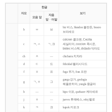
한글
자모
보기
자음
모음 앞
앞ㆍ어말
biz 비스, blandon 블란돈, braceo
b
ㅂ
브
브라세오
colcren 콜크렌, Cecilia
c
ㅋ, ㅅ
ㄱ, 크
세실리아, coccion 콕시온,
bistec 비스텍, dictado 딕타도
ch
ㅊ
―
chicharra 치차라
d
ㄷ
드
felicidad 펠리시다드
f
ㅍ
프
fuga 푸가, fran 프란
ganga 강가, geologia
g
ㄱ, ㅎ
그
헤올로히아, yungla 융글라
h
―
―
hipo 이포, quehacer 케아세르
j
ㅎ
―
jueves 후에베스, reloj 렐로
k
ㅋ
크
kapok 카포크