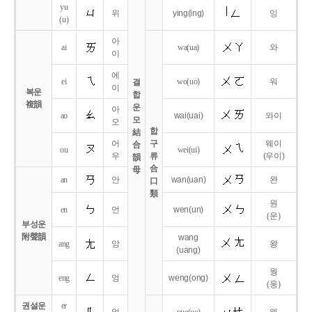
yu
위
ying
(ing)
잉
(u)
아
ai
wa
(ua)
와
이
에
ei
wo
(uo)
워
결
이
복운
합
複韻
운
아
ao
wai
(uai)
와이
모
오
합
結
어
구
웨이
合
ou
wei
(ui)
우
류
(우이)
韻
合
母
an
안
wan
(uan)
완
口
類
원
en
언
wen
(un)
(운)
부성운
附聲韻
wang
ang
앙
왕
(uang)
웡
eng
엉
weng
(ong)
(웅)
권설운
er