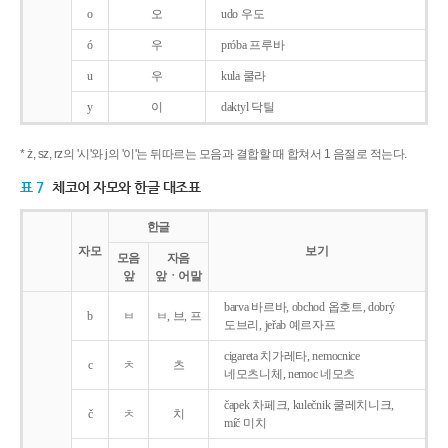
o
오
udo 우도
ó
우
próba 프루바
u
우
kula 쿨라
y
이
daktyl 닥틸
* ż, sz, rz의 '시'와 j의 '이'는 뒤따르는 모음과 결합할 때 합쳐서 1 음절로 적는다.
표 7
체코어 자모와 한글 대조표
한글
자모
보기
모음
자음
앞
앞ㆍ어말
barva 바르바, obchod 옵호트, dobrý
b
ㅂ
ㅂ, 브, 프
도브리, jeřab 예르자프
cigareta 치가레타, nemocnice
c
ㅊ
츠
네모츠니체, nemoc 네모츠
čapek 차페크, kulečnik 쿨레치니크,
č
ㅊ
치
míč 미치