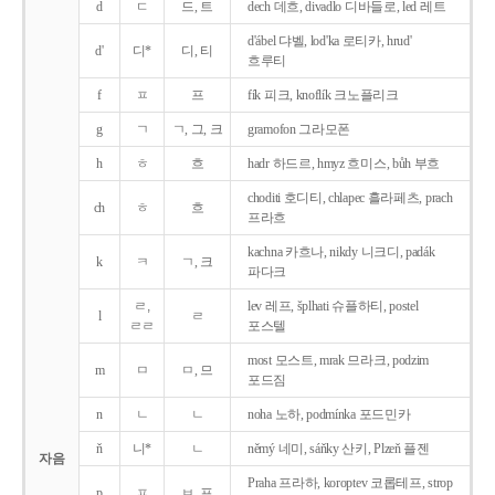
d
ㄷ
드, 트
dech 데흐, divadlo 디바들로, led 레트
d'ábel 댜벨, lod'ka 로티카, hrud'
d'
디*
디, 티
흐루티
f
ㅍ
프
fík 피크, knoflík 크노플리크
g
ㄱ
ㄱ, 그, 크
gramofon 그라모폰
h
ㅎ
흐
hadr 하드르, hmyz 흐미스, bůh 부흐
choditi 호디티, chlapec 흘라페츠, prach
ch
ㅎ
흐
프라흐
kachna 카흐나, nikdy 니크디, padák
k
ㅋ
ㄱ, 크
파다크
ㄹ,
lev 레프, šplhati 슈플하티, postel
l
ㄹ
ㄹㄹ
포스텔
most 모스트, mrak 므라크, podzim
m
ㅁ
ㅁ, 므
포드짐
n
ㄴ
ㄴ
noha 노하, podmínka 포드민카
ň
니*
ㄴ
němý 네미, sáňky 산키, Plzeň 플젠
자음
Praha 프라하, koroptev 코롭테프, strop
p
ㅍ
ㅂ, 프