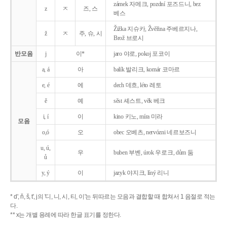
zámek 자메크, pozdní 포즈드니, bez
z
ㅈ
즈, 스
베스
Žižka 지슈카, Žvěřina 주베르지나,
ž
ㅈ
주, 슈, 시
Brož 브로시
반모음
j
이*
jaro 야로, pokoj 포코이
a, á
아
balík 발리크, komár 코마르
e, é
에
dech 데흐, léto 레토
ě
예
sěst 셰스트, věk 베크
i, í
이
kino 키노, míra 미라
모음
o,ó
오
obec 오베츠, nervózni 네르보즈니
u, ú,
우
buben 부벤, úrok 우로크, dům 둠
ů
y, ý
이
jazyk
야지크, líný 리니
* d', ň, š, t', j의 '디, 니, 시, 티, 이'는 뒤따르는 모음과 결합할 때 합쳐서 1 음절로 적는
다.
** x는 개별 용례에 따라 한글 표기를 정한다.