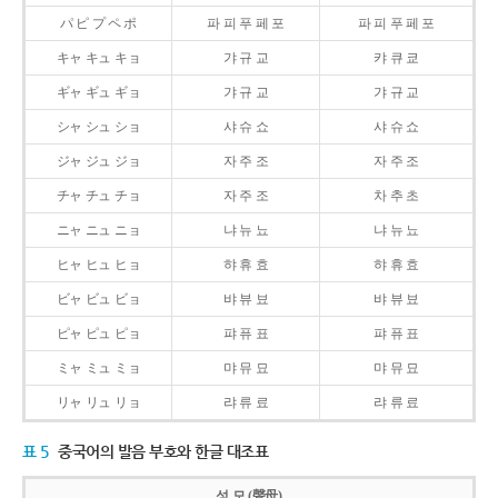
パ ピ プ ペ ポ
파 피 푸 페 포
파 피 푸 페 포
キャ キュ キョ
갸 규 교
캬 큐 쿄
ギャ ギュ ギョ
갸 규 교
갸 규 교
シャ シュ ショ
샤 슈 쇼
샤 슈 쇼
ジャ ジュ ジョ
자 주 조
자 주 조
チャ チュ チョ
자 주 조
차 추 초
ニャ ニュ ニョ
냐 뉴 뇨
냐 뉴 뇨
ヒャ ヒュ ヒョ
햐 휴 효
햐 휴 효
ビャ ビュ ビョ
뱌 뷰 뵤
뱌 뷰 뵤
ピャ ピュ ピョ
퍄 퓨 표
퍄 퓨 표
ミャ ミュ ミョ
먀 뮤 묘
먀 뮤 묘
リャ リュ リョ
랴 류 료
랴 류 료
표 5
중국어의 발음 부호와 한글 대조표
성 모 (聲母)