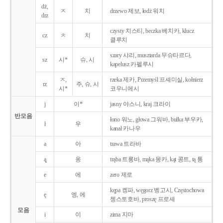
dż,
ㅈ
치
drzewo 제보, łodż 워치
drz
czysty 치스티, beczka 베치카, klucz
cz
ㅊ
치
클루치
szary 샤리, musztarda 무슈타르다,
sz
시*
슈, 시
kapelusz 카펠루시
ㅈ,
rzeka 제카, Przemyśl 프셰미실, kołnierz
rz
주, 슈, 시
시*
코우니에시
j
이*
jasny 야스니, kraj 크라이
반모음
łono 워노, głowa 그워바, bułka 부우카,
ł
우
kanał 카나우
a
아
trawa 트라바
ą̨
옹
trąba 트롱바, mąka 몽카, kąt 콩트, tą 통
e
에
zero 제로
kępa 켕파, węgorz 벵고시, Częstochowa
ę
엥, 에
쳉스토호바, proszę 프로셰
모음
i
이
zima 지마