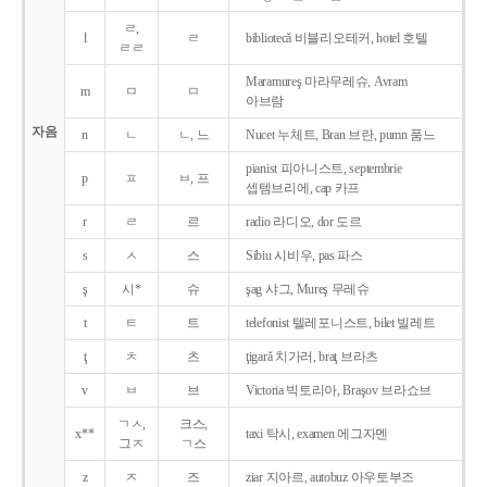
ㄹ,
l
ㄹ
bibliotecǎ 비블리오테커, hotel 호텔
ㄹㄹ
Maramureş 마라무레슈, Avram
m
ㅁ
ㅁ
아브람
자음
n
ㄴ
ㄴ, 느
Nucet 누체트, Bran 브란, pumn 품느
pianist 피아니스트, septembrie
p
ㅍ
ㅂ, 프
셉템브리에, cap 카프
r
ㄹ
르
radio 라디오, dor 도르
s
ㅅ
스
Sibiu 시비우, pas 파스
ş
시*
슈
şag 샤그, Mureş 무레슈
t
ㅌ
트
telefonist 텔레포니스트, bilet 빌레트
ţ
ㅊ
츠
ţigarǎ 치가러, braţ 브라츠
v
ㅂ
브
Victoria 빅토리아, Braşov 브라쇼브
ㄱㅅ,
크스,
x**
taxi 탁시, examen 에그자멘
그ㅈ
ㄱ스
z
ㅈ
즈
ziar 지아르, autobuz 아우토부즈