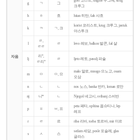
gost 고스트, dugme 두그메, krug
g
ㄱ
그
크루그
h
ㅎ
흐
hitan 히탄, šah 샤흐
korist 코리스트, krug 크루그, jastuk
k
ㅋ
ㄱ, 크
야스투크
ㄹ,
l
ㄹ
levo 레보, balkon 발콘, šal 샬
ㄹㄹ
리*,
자음
lj
ㄹ
ljeto 레토, pasulj 파술
ㄹ리*
malo 말로, mnogo 므노고, osam
m
ㅁ
ㅁ, 므
오삼
n
ㄴ
ㄴ
nos 노스, banka 반카, loman 로만
nj
니*
ㄴ
Njegoš 녜고시, svibanj 스비반
peta 페타, opština 옵슈티나, lep
p
ㅍ
ㅂ, 프
레프
r
ㄹ
르
riba 리바, torba 토르바, mir 미르
sedam 세담, posle 포슬레, glas
s
ㅅ
스
글라스