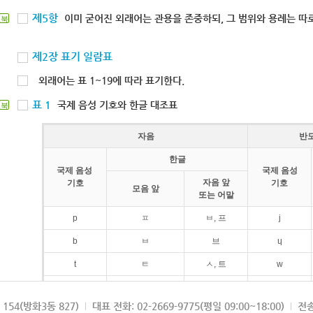
제5항
이미 굳어진 외래어는 관용을 존중하되, 그 범위와 용례는 따로
북
제2장 표기 일람표
외래어는 표 1~19에 따라 표기한다.
표 1
국제 음성 기호와 한글 대조표
북
자음
반
한글
국제 음성
국제 음성
자음 앞
기호
기호
모음 앞
또는 어말
p
ㅍ
ㅂ, 프
j
b
ㅂ
브
ɥ
t
ㅌ
ㅅ, 트
w
d
ㄷ
드
154(방화3동 827)
대표 전화: 02-2669-9775(평일 09:00~18:00)
전송
k
ㅋ
ㄱ, 크