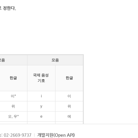
 정한다.
모음
모음
국제 음성
한글
한글
기호
이*
i
이
위
y
위
오, 우*
e
에
ø
외
: 02-2669-9737
개발지원(Open API)
ɛ
에