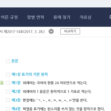
메인콘텐츠 바로가기
어문 규정
항별 연혁
용례 찾기
자료실
비교하기
제2017-14호(2017. 3. 28.)
본문
제1장 표기의 기본 원칙
제1항
외래어는 국어의 현용 24 자모만으로 적는다.
북
제2항
외래어의 1 음운은 원칙적으로 1 기호로 적는다.
제3항
받침에는 ‘ㄱ, ㄴ, ㄹ, ㅁ, ㅂ, ㅅ, ㅇ’만을 쓴다.
제4항
파열음 표기에는 된소리를 쓰지 않는 것을 원칙으로 한다.