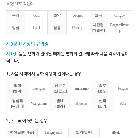
ㄹ’은 ‘ll’로 적는다.
구리
Guri
설악
Seorak
칠곡
Chilgok
대관령
Daegwallyeon
임실
Imsil
울릉
Ulleung
[대괄령]
g
제3장 표기상의 유의점
제1항
음운 변화가 일어날 때에는 변화의 결과에 따라 다음 각호와 같이
적는다.
1. 자음 사이에서 동화 작용이 일어나는 경우
백마
신문로
종로
Baengma
Sinmunno
Jongno
[뱅마]
[신문노]
[종노]
왕십리
별내
신라
Wangsimni
Byeollae
Silla
[왕심니]
[별래]
[실라]
2. ‘ㄴ, ㄹ’이 덧나는 경우
학여울[항녀울]
Hangnyeoul
알약[알략]
allyak