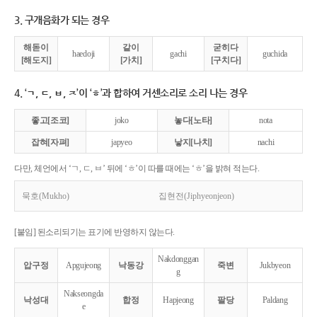
3. 구개음화가 되는 경우
해돋이
같이
굳히다
haedoji
gachi
guchida
[해도지]
[가치]
[구치다]
4. ‘ㄱ, ㄷ, ㅂ, ㅈ’이 ‘ㅎ’과 합하여 거센소리로 소리 나는 경우
좋고[조코]
joko
놓다[노타]
nota
잡혀[자펴]
japyeo
낳지[나치]
nachi
다만, 체언에서 ‘ㄱ, ㄷ, ㅂ’ 뒤에 ‘ㅎ’이 따를 때에는 ‘ㅎ’을 밝혀 적는다.
묵호(Mukho)
집현전(Jiphyeonjeon)
[붙임] 된소리되기는 표기에 반영하지 않는다.
Nakdonggan
압구정
Apgujeong
낙동강
죽변
Jukbyeon
g
Nakseongda
낙성대
합정
Hapjeong
팔당
Paldang
e