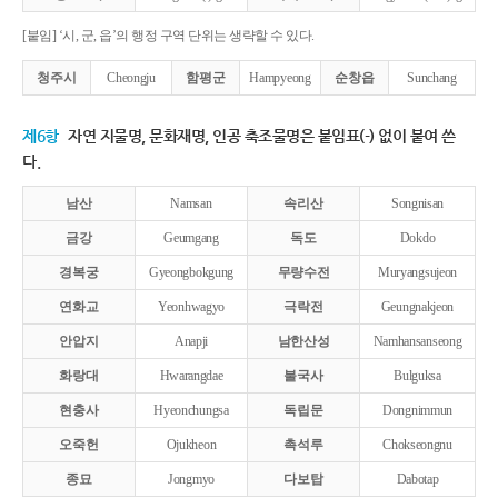
[붙임] ‘시, 군, 읍’의 행정 구역 단위는 생략할 수 있다.
청주시
Cheongju
함평군
Hampyeong
순창읍
Sunchang
제6항
자연 지물명, 문화재명, 인공 축조물명은 붙임표(-) 없이 붙여 쓴
다.
남산
Namsan
속리산
Songnisan
금강
Geumgang
독도
Dokdo
경복궁
Gyeongbokgung
무량수전
Muryangsujeon
연화교
Yeonhwagyo
극락전
Geungnakjeon
안압지
Anapji
남한산성
Namhansanseong
화랑대
Hwarangdae
불국사
Bulguksa
현충사
Hyeonchungsa
독립문
Dongnimmun
오죽헌
Ojukheon
촉석루
Chokseongnu
종묘
Jongmyo
다보탑
Dabotap