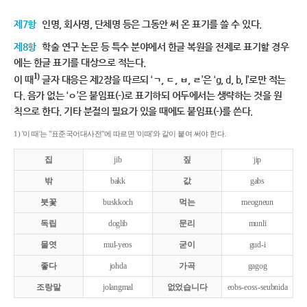
제7항
인명, 회사명, 단체명 등은 그동안 써 온 표기를 쓸 수 있다.
제8항
학술 연구 논문 등 특수 분야에서 한글 복원을 전제로 표기할 경우
에는 한글 표기를 대상으로 적는다.
1)
이 때
글자 대응은 제2장을 따르되 ‘ㄱ, ㄷ, ㅂ, ㄹ’은 ‘g, d, b, l’로만 적는
다. 음가 없는 ‘ㅇ’은 붙임표(-)로 표기하되 어두에서는 생략하는 것을 원
칙으로 한다. 기타 분절의 필요가 있을 때에도 붙임표(-)를 쓴다.
1) '이 때'는 "표준국어대사전"에 따르면 '이때'와 같이 붙여 써야 한다.
집
jib
짚
jip
밖
bakk
값
gabs
붓꽃
buskkoch
먹는
meogneun
독립
doglib
문리
munli
물엿
mul-yeos
굳이
gud-i
좋다
johda
가곡
gagog
조랑말
jolangmal
없었습니다
eobs-eoss-seubnida