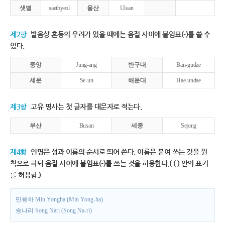
샛별
saetbyeol
울산
Ulsan
제2항
발음상 혼동의 우려가 있을 때에는 음절 사이에 붙임표(-)를 쓸 수
있다.
중앙
Jung-ang
반구대
Ban-gudae
세운
Se-un
해운대
Hae-undae
제3항
고유 명사는 첫 글자를 대문자로 적는다.
부산
Busan
세종
Sejong
제4항
인명은 성과 이름의 순서로 띄어 쓴다. 이름은 붙여 쓰는 것을 원
칙으로 하되 음절 사이에 붙임표(-)를 쓰는 것을 허용한다.( ( ) 안의 표기
를 허용함.)
민용하 Min Yongha (Min Yong-ha)
송나리 Song Nari (Song Na-ri)