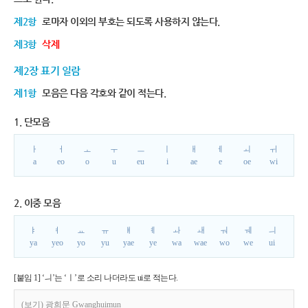
제2항
로마자 이외의 부호는 되도록 사용하지 않는다.
제3항
삭제
제2장 표기 일람
제1항
모음은 다음 각호와 같이 적는다.
1. 단모음
ㅏ
ㅓ
ㅗ
ㅜ
ㅡ
ㅣ
ㅐ
ㅔ
ㅚ
ㅟ
a
eo
o
u
eu
i
ae
e
oe
wi
2. 이중 모음
ㅑ
ㅕ
ㅛ
ㅠ
ㅒ
ㅖ
ㅘ
ㅙ
ㅝ
ㅞ
ㅢ
ya
yeo
yo
yu
yae
ye
wa
wae
wo
we
ui
[붙임 1] ‘ㅢ’는 ‘ㅣ’로 소리 나더라도 ui로 적는다.
(보기) 광희문 Gwanghuimun