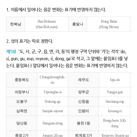
1. 이름에서 일어나는 음운 변화는 표기에 반영하지 않는다.
Han Boknam
Hong Bitna
한복남
홍빛나
(Han Bok-nam)
(Hong Bit-na)
2. 성의 표기는 따로 정한다.
제5항
‘도, 시, 군, 구, 읍, 면, 리, 동’의 행정 구역 단위와 ‘가’는 각각 ‘do,
si, gun, gu, eup, myeon, ri, dong, ga’로 적고, 그 앞에는 붙임표(-)를 넣
는다. 붙임표(-) 앞뒤에서 일어나는 음운 변화는 표기에 반영하지 않는다.
Chungcheongbuk-
충청북도
제주도
Jeju-do
do
의정부시
Uijeongbu-si
양주군
Yangju-gun
도봉구
Dobong-gu
신창읍
Sinchang-eup
삼죽면
Samjuk-myeon
인왕리
Inwang-ri
Bongcheon 1(il)-
당산동
Dangsan-dong
봉천 1동
dong
종로 2가
Jongno 2(i)-ga
퇴계로 3가
Toegyero 3(sam)-ga