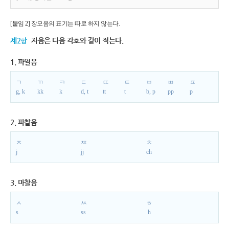
[붙임 2] 장모음의 표기는 따로 하지 않는다.
제2항
자음은 다음 각호와 같이 적는다.
1. 파열음
ㄱ
ㄲ
ㅋ
ㄷ
ㄸ
ㅌ
ㅂ
ㅃ
ㅍ
g, k
kk
k
d, t
tt
t
b, p
pp
p
2. 파찰음
ㅈ
ㅉ
ㅊ
j
jj
ch
3. 마찰음
ㅅ
ㅆ
ㅎ
s
ss
h