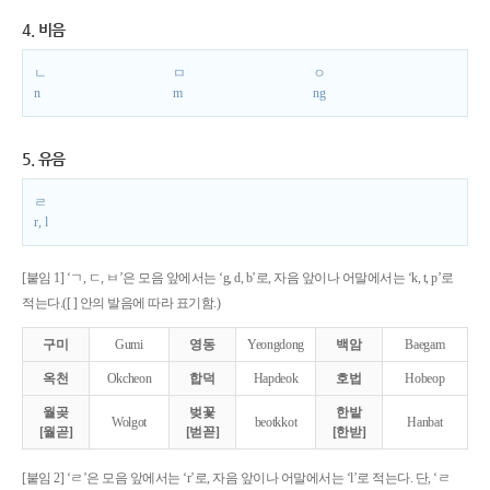
4. 비음
ㄴ
ㅁ
ㅇ
n
m
ng
5. 유음
ㄹ
r, l
[붙임 1] ‘ㄱ, ㄷ, ㅂ’은 모음 앞에서는 ‘g, d, b’로, 자음 앞이나 어말에서는 ‘k, t, p’로
적는다.([ ] 안의 발음에 따라 표기함.)
구미
Gumi
영동
Yeongdong
백암
Baegam
옥천
Okcheon
합덕
Hapdeok
호법
Hobeop
월곶
벚꽃
한밭
Wolgot
beotkkot
Hanbat
[월곧]
[벋꼳]
[한받]
[붙임 2] ‘ㄹ’은 모음 앞에서는 ‘r’로, 자음 앞이나 어말에서는 ‘l’로 적는다. 단, ‘ㄹ